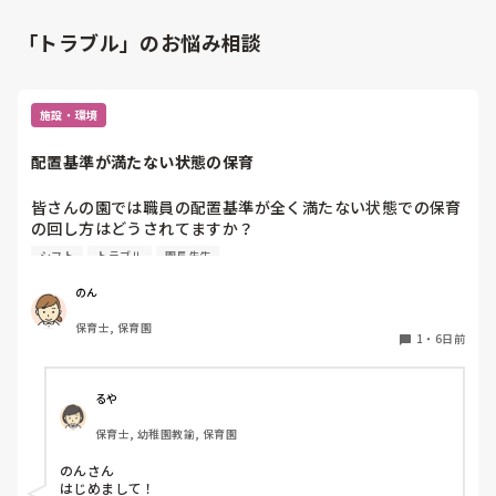
「トラブル」のお悩み相談
施設・環境
配置基準が満たない状態の保育
皆さんの園では職員の配置基準が全く満たない状態での保育
の回し方はどうされてますか？

うちの園で今主任としてシフトを組んでいるんですが、毎日
シフト
トラブル
園長先生
3人は配置基準を下回る状況です。

シフトに入れる方も少なくてシフトに入れる方は早番遅番の
のん
繰り返しのような状態で働いてもらっています、今のところ
保育士, 保育園
そのシフトに入れる先生方に残業をしてもらい配置基準を満
1
・
6日前
たそうと思っていますが、やはりそのやり方が1番なのでし
ょうか？園長は保育士ではないので配置基準が満たされてな
いといくら言っても居るメンバーでやるしかないでしょの一
るや
点張りです。

保育士, 幼稚園教諭, 保育園
産休育休中の保護者にお休みのご協力をしてもらえないか？
と打診したところ役所に通報され園長が配置基準は満たして
のんさん

いるのに職員が勝手に保護者にお願いしたと言われてしまい
はじめまして！
