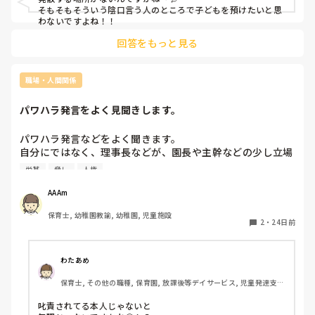
れが園長の仕事でもあるのですから。

そもそもそういう陰口言う人のところで子どもを預けたいと思
わないですよね！！
どっかの園で職員が一斉に退職したことがありましたが、そん
な風にならないと良いですね。かわいい子どもたちのため
回答をもっと見る
に。。
職場・人間関係
パワハラ発言をよく見聞きします。
パワハラ発言などをよく聞きます。

自分にではなく、理事長などが、園長や主幹などの少し立場
ある先生に、事務室の保護者からも見えるところで叱責して
労基
脅し
人権
いて、見るに耐えません。朝からの場合もあり、これから出
勤するのに、、と士気が下がります。

AAAm
労基などに訴える？？などという意見も他の先生からチラホ
保育士, 幼稚園教諭, 幼稚園, 児童施設
ラ上がってますが、録音や動画などの証拠がありません。

2
・
24日前
少しずつ証拠を集めて、いざ、と言う時に、どこに何を

提出すれば、理事長が少しでもマズい、と思ってくれるでし
ょうか。。

わたあめ
こちら、社会福祉法人です。
保育士, その他の職種, 保育園, 放課後等デイサービス, 児童発達支援
施設
叱責されてる本人じゃないと
