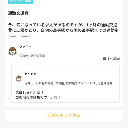
キャリア・転職
ホールに行っているクラスにお邪魔するのも良いかなと思いま
通勤交通費
す！いつもと違うおもちゃ、室内に興味津々です！
今、気になっている求人があるのですが、1ヶ月の通勤交通
費に上限があり、自宅の最寄駅から園の最寄駅までの通勤定
期代が5,000円ほどオーバーします

転職
保育士
たかが5,000円と考えるか…

私としてはなかなか大きい金額なので、この時点で応募を迷
クッキー
っているのですが、皆さんならどうしますか？
保育士, 認可保育園
1
・
1日前
わたあめ
保育士, その他の職種, 保育園, 放課後等デイサービス, 児童発達支援
施設
応募しません😭！！

自腹切るのは嫌です、。🥺！

回答をもっと見る