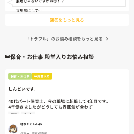
無理じゃないですかね🥺！？

立場気にして

いいえなにもされてません。

回答をもっと見る
なんて証言されたら‥🥺

「トラブル」のお悩み相談をもっと見る
👑保育・お仕事 殿堂入りお悩み相談
保育・お仕事
👑殿堂入り
しんどいです。
40代パート保育士、今の職場に転職して4年目です。

4年働きましたがどうしても雰囲気が合わず

退職しようと思っています。

退職
パート
周りの職員は、勤続10年以上から何十年という先生がほとん
晴れたらいいね
どです。

保育士, 認可保育園