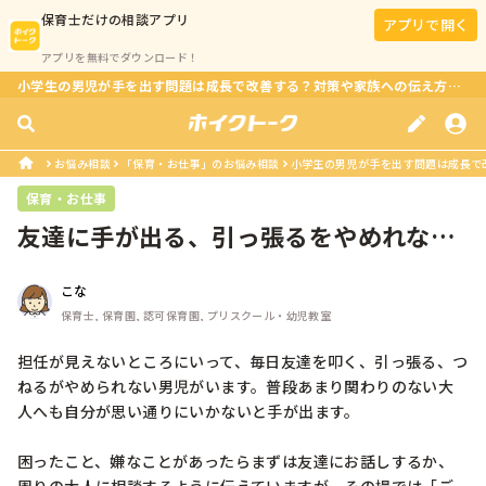
保育士
だけの相談アプリ
アプリで開く
アプリを無料でダウンロード！
小学生の男児が手を出す問題は成長で改善する？対策や家族への伝え方は？
お悩み相談
「保育・お仕事」のお悩み相談
小学生の男児が手を出す問題は成長で
保育・お仕事
友達に手が出る、引っ張るをやめれない
年長さんに対しての対応を知りたいで...
こな
保育士, 保育園, 認可保育園, プリスクール・幼児教室
担任が見えないところにいって、毎日友達を叩く、引っ張る、つ
ねるがやめられない男児がいます。普段あまり関わりのない大
人へも自分が思い通りにいかないと手が出ます。

困ったこと、嫌なことがあったらまずは友達にお話しするか、