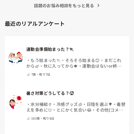
話題のお悩み相談をもっと見る
最近のリアルアンケート
運動会準備始まった？🏃
・
もう始まった🏃
・
そろそろ始まる😊
・
まだこれ
から🌿
・
秋に入ってから🍁
・
運動会はないor終わ
った✨
・
その他(コメントで教えてください)
7
票・
残り7日
暑さ対策どうしてる？🥵
・
水分補給🥤
・
冷感グッズ🧊
・
日陰を選ぶ🌳
・
着替
えを多めに👕
・
とにかく気合い😂
・
その他(コメン
トで教えてください)
163
票・
残り6日