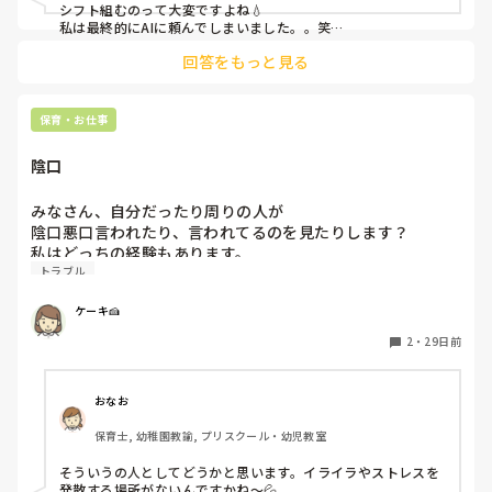
お休みのご協力はしてもらわないという事になりました、保
シフト組むのって大変ですよね💧

護者にお願いしてしまった私たちが悪かったのは重々承知し
私は最終的にAIに頼んでしまいました。。笑

ところで、のんさんの園は認可でしょうか？認証？それ以外？

てますが他にどうしたらいいかわからずアドバイスしていた
回答をもっと見る
お子様の年齢のカウントの仕方が異なってくると思うので確認
だけると助かります😭
させていただきました。3人足りないとのことですが、どんな
ふうに足りないですか？

園全体(総園児数と職員数？)なのかクラス編成？によって足り
保育・お仕事
ないのか？

私が前に働いていた園は、職員が足りないので(表立ってはそん
陰口
な風に言いませんが)異年齢保育でどうにかやっていました。

朝とおやつ以降は0〜5歳までの異年齢という恐ろしい状態。

異年齢の素晴らしさを謳っていましたけど、理由は足りないか
みなさん、自分だったり周りの人が

らです。

陰口悪口言われたり、言われてるのを見たりします？

私はどっちの経験もあります。

時短じゃない人たちの負担が大きく、不満がたまらないか心配
トラブル
1人で子ども見なきゃねとか言われたり、

になってしまいますね。残業必須は最終手段にしたいところで
す。

他の人の悪口を聞いたとしたら🔽

ケーキ🍰
「えぇ、〇〇先生と〇〇先生どっちもこの日時短なの？」自
育休中の保護者に方へのお願いは残念でしたね。私はターゲッ
分だって、その日時短なのに

2
・
29日前
トを絞らずに職員の有給取得にためにお休み取れる方は早めに
先生たちが時短で足りないのはわかりますが。。

お知らせのご協力お願いしますということはやっていました
「〇〇先生〜がへったくそ。みんなで言ってやりませ
よ。「先生たちも休んでくださいね」ってお休みしてくださる
方は育休中の方が多かったです。でも実は配置のためでしたけ
ん！？」

おなお
どね！笑

とか、、

保育士, 幼稚園教諭, プリスクール・幼児教室
なんだかこどものようなことを、する先生は

園長が話にならないのであれば、法人の方へ連絡とか出来ない
どこにでもいるんだなと
でしょうか？公立ですか？

そういうの人としてどうかと思います。イライラやストレスを
資格の有無に関わらず園長にも協力していただかないと、、そ
発散する場所がないんですかね〜💦
