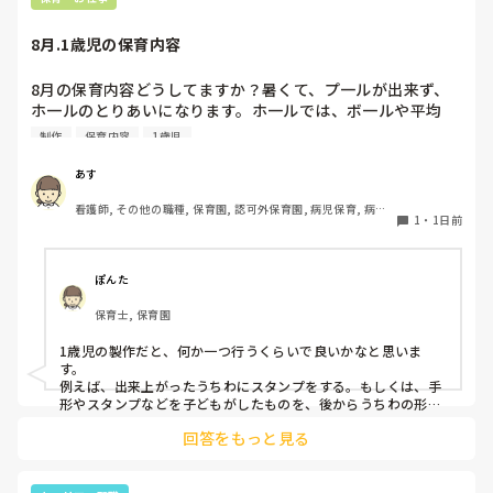
てくださいね。安全で使いやすい方法が見つかるよう応援して
8月.1歳児の保育内容
8月の保育内容どうしてますか？暑くて、プ一ルが出来ず、
ホ一ルのとりあいになります。ホ一ルでは、ボ一ルや平均
台、風船で遊んでいます。製作で、うちわや望遠鏡や風鈴🎐
制作
保育内容
1歳児
製作をしたりしますが、なかなか、集中できません。1歳児
クラスです、玩具で遊ばせながら、何人かずつよんで、やっ
あす
ています。何か、いいアイデアや、工夫など、何でもいいの
看護師, その他の職種, 保育園, 認可外保育園, 病児保育, 病院
で、教えて下さい。
1
・
1日前
内保育, その他の職場
ぽんた
保育士, 保育園
1歳児の製作だと、何か一つ行うくらいで良いかなと思いま
す。

例えば、出来上がったうちわにスタンプをする。もしくは、手
形やスタンプなどを子どもがしたものを、後からうちわの形に
切る。1歳児なんて集中できないです。興味を持って来てくれ
回答をもっと見る
ただけで十分です。

お部屋では、ビニールシートを敷いて、片栗粉粘土、寒天や春
雨遊び、氷遊び、など間食遊びをたくさん行っています。
