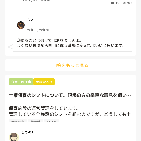
保護者子どもの愚痴悪口が多く、

19
・
01/02
子どもの前でも

今で言う不適切保育も　

仕方ないよね

らい
もう何も言わずに

保育士, 保育園
子どもの言いなりになればいいんだね

などいう意見で…

辞めることは逃げではありませんよ。

よくない環境なら早目に違う職場に変えればいいと思います。
上の先生に相談することは難しそうです。

主任は同じ考えですし、園長は不在のことが多いです。

回答をもっと見る
最後の職場にしようと思っていましたが

正直苦しい。

辞めることは逃げ、と、過去辞めた人も何年も言われ続けて
保育・お仕事
👑殿堂入り
土曜保育のシフトについて。現場の方の率直な意見を伺いた
いです。
保育施設の運営管理をしています。

管理している全施設のシフトを組むのですが、どうしても土
曜保育だけは入れる方が少なく、いつも苦労しています。

土曜保育
管理職
シフト
応募の段階では皆、月1〜2回の土曜出勤があることに同意し
て入職しているはずですが、いざ勤務が始まると一日も土曜
しののん
出勤が出来ない方ばかりです。
