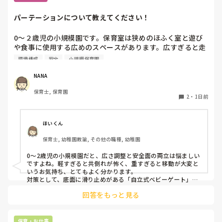
パーテーションについて教えてください！
0〜２歳児の小規模園です。保育室は狭めのほふく室と遊び
や食事に使用する広めのスペースがあります。広すぎると走
り回ったりして落ち着かないので、活動によってパーテーシ
環境構成
安全
小規模保育園
ョンで仕切っています。このパーテーションがウレタンのよ
うな素材で軽いので、ちょっと体が当たると倒れたり、つか
NANA
まり立ちが不安定な子にとっては共倒れになったりで危険で
保育士, 保育園
す。かと言って固定してしまうと活動によって柔軟に移動す
2
・
1日前
ることができなくなってしまうし…以前勤務していた園では
しっかりした重いものを置いていましたが、移動が大変で使
い勝手が悪く、子どもがぶつかって倒れた時に怖い思いをし
ほいくん
ました。

保育士, 幼稚園教諭, その他の職種, 幼稚園
皆さんの園ではどんなもので工夫されていますか？
0〜2歳児の小規模園だと、広さ調整と安全面の両立は悩ましい
ですよね。軽すぎると共倒れが怖く、重すぎると移動が大変と
いうお気持ち、とてもよく分かります。

対策として、底面に滑り止めがある「自立式ベビーゲート」な
ら、つかまり立ちでも倒れにくく移動も楽でおすすめです。ま
回答をもっと見る
た、ストッパー付きキャスターをつけたロー棚を仕切りにすれ
ば、倒れず収納にもなって一石二鳥です。

今のウレタン製を活かすなら、壁や固定家具で挟む配置にした
り、脚元に水入りペットボトルなどの重りを付けて補強してみ
保育・お仕事