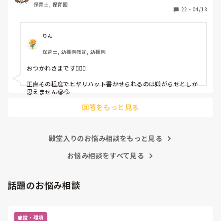
保育士, 保育園
しかも、上司に↑この内容でも

22
・
04/18
「どうしたらなくせるか」

ちゃんと考えて対策を練って書き込むようにと。

呼ばれて一緒に対策を考えさせられること多数

りん
保育士, 幼稚園教諭, 幼稚園
これだけで30〜40分拘束されて辛いです

おつかれさまです🙇🏻‍♀️

皆さんの園はどうですか?
正直その程度でヒヤリハット書かせられるのは嫌がらせとしか
思えません😭💦

他の先生方も同様のことをされているのでしょうか？

回答をもっと見る
あまりご無理されませんよう…😢
殿堂入りのお悩み相談をもっと見る
お悩み相談をすべて見る
話題のお悩み相談
施設・環境