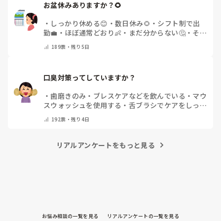
お盆休みありますか？🌻
・
しっかり休める😊
・
数日休み🌻
・
シフト制で出
勤💼
・
ほぼ通常どおり👶
・
まだ分からない🤔
・
その
他(コメントで教えてください)
189
票・
残り5日
口臭対策ってしていますか？
・
歯磨きのみ
・
ブレスケアなどを飲んでいる
・
マウ
スウォッシュを使用する
・
舌ブラシでケアをしっか
りする
・
フリスクをかじる
・
気にしたことない
・
そ
192
票・
残り4日
の他(コメントで教えて下さい)
リアルアンケートをもっと見る
お悩み相談の一覧を見る
リアルアンケートの一覧を見る