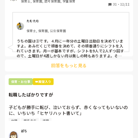
保育士, 保育園, 認可保育園, 学童保育
31
・
12/22
そこで、

①土曜日の希望休は2日まで、と制限をかける

②毎月、必ず土曜保育に入ることのできる日を1日だけピッ
たむたむ
クアップしてもらう

保育士, 保育園, 公立保育園
③仮シフトが出た時、土曜出勤が難しければ自身で代わりの
人を交渉して見つけてもらう

うちの園は③です。４月に一年分の土曜日出勤日を決めていま
すよ。あみだくじで順番を決めて、その順番通りにシフトを入
上記のいずれかの対策を取り入れることを考えています。

れていきます。月一が基本ですが、シフトを9人で2人ずつ回す
ので、土曜日が4週しかない月は無しの時もありますよ。その
土曜日が出られない人は、同じシフト時間の人と自分で交代し
是非、現場の方の意見をお聞かせください。
回答をもっと見る
て貰い、主任に報告してます。
保育・お仕事
👑殿堂入り
転職したばかりですが
子どもが勝手に転び、泣いておらず、赤くなってもいないの
に、いちいち「ヒヤリハット書いて」

と書かされ

休憩
園長先生
退職
休憩時間に書くしかなく、辛いです

（そう言う本人は書かない）

ぽち