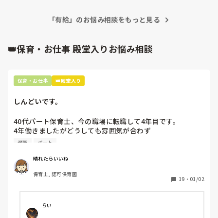
「有給」のお悩み相談をもっと見る
👑保育・お仕事 殿堂入りお悩み相談
保育・お仕事
👑殿堂入り
しんどいです。
40代パート保育士、今の職場に転職して4年目です。

4年働きましたがどうしても雰囲気が合わず

退職しようと思っています。

退職
パート
周りの職員は、勤続10年以上から何十年という先生がほとん
晴れたらいいね
どです。

保育士, 認可保育園
保護者子どもの愚痴悪口が多く、

19
・
01/02
子どもの前でも

今で言う不適切保育も　

仕方ないよね

らい
もう何も言わずに
