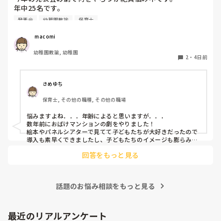
年中25名です。

過去に「これは子どもたちも楽しんで大成功だった！」「観
発表会
幼稚園教諭
保育士
客の保護者にも好評だった！」という劇の演目があれば、ぜ
ひ教えてほしいです！

 macomi
幼稚園教諭, 幼稚園
2
・
4日前
さめゆち
保育士, その他の職種, その他の職場
悩みますよね．．．年齢によると思いますが．．．

数年前におばけマンションの劇をやりました！

絵本やパネルシアターで見てて子どもたちが大好きだったので
導入も素早くできましたし、子どもたちのイメージも膨らみや
すく自分たちでセリフをどんどん覚えて練習も本番も楽しんで
回答をもっと見る
ました！

もし参考になれば．．．
話題のお悩み相談をもっと見る
最近のリアルアンケート