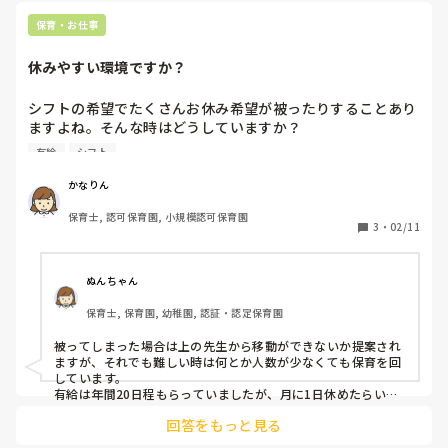
保育・お仕事
休みやすい環境ですか？
シフトの希望でたくさんお休み希望が被ったりすることあり
ますよね。そんな時はどうしていますか？

また有給休暇は年間何日くらい取っていますか？

有給
シフト
私はプライベートで予定がかなりあり休みやすいことが働く
上でかなり重要視しています
かなりん
保育士, 認可保育園, 小規模認可保育園
3
・
02/11
ぬんちゃん
保育士, 保育園, 幼稚園, 認証・認定保育園
被ってしまった場合は上の先生から移動ができないか提案され
ますが、それでも難しい時は何とか人数が少なくても保育を回
しています。

有給は年間20日程もらっていましたが、月に1日休めたらいい
方でした。

回答をもっと見る
保育士はクラスがあると中々お休みできない仕事ですよね、、