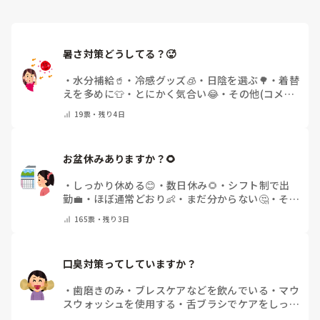
暑さ対策どうしてる？🥵
・
水分補給🥤
・
冷感グッズ🧊
・
日陰を選ぶ🌳
・
着替
えを多めに👕
・
とにかく気合い😂
・
その他(コメン
トで教えてください)
19
票・
残り4日
お盆休みありますか？🌻
・
しっかり休める😊
・
数日休み🌻
・
シフト制で出
勤💼
・
ほぼ通常どおり👶
・
まだ分からない🤔
・
その
他(コメントで教えてください)
165
票・
残り3日
口臭対策ってしていますか？
・
歯磨きのみ
・
ブレスケアなどを飲んでいる
・
マウ
スウォッシュを使用する
・
舌ブラシでケアをしっか
りする
・
フリスクをかじる
・
気にしたことない
・
そ