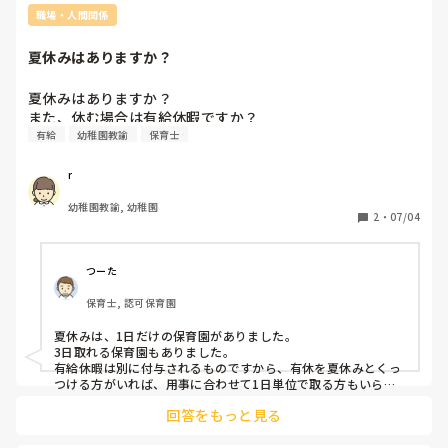
職場・人間関係
夏休みはありますか？
夏休みはありますか？

また、休む場合は有給休暇ですか？
有給
幼稚園教諭
保育士
r
幼稚園教諭, 幼稚園
2
・
07/04
つーた
保育士, 認可保育園
夏休みは、1日だけの保育園がありました。

3日取れる保育園もありました。

有給休暇は別に付与されるものですから、有休を夏休みとくっ
つける方がいれば、用事に合わせて1日単位で取る方もいらっ
しゃいました。

回答をもっと見る
ただ、夏休みですから、9月末までには消化しましょう、とル
ールが設けられていましたね。

夏休みがない、場合は、有休を使うという選択になりますね。