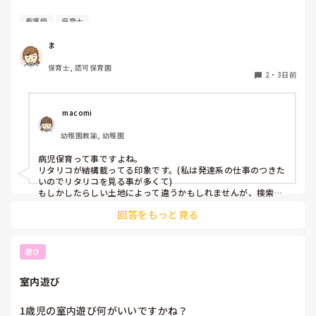
看護師
保育士
保育士2年目です。

今は保育園勤務ですが、

ま
本当は小児科で保育士として

保育士, 認可保育園
働きたいです。

2
・
3日前
しかし、地方なのかそのような求人が

ほぼなく、ホームページなどもチェック

 macomi
していますが見つかりません😭

幼稚園教諭, 幼稚園
もともと、看護師を目指していたのもあって、、

病児保育って事ですよね。

もちろん医療的なことができないのは

リタリコが結構載ってる印象です。(私は発達系の仕事のつきた
わかっていますが💦

いのでリタリコを見る事が多くて)

もしかしたらしい土地によって違うかもしれませんが、検索し
てみてください！
何かよい求人サイトなどがあれば

回答をもっと見る
教えてください。
遊び
室内遊び
1歳児の室内遊び何がいいですかね？