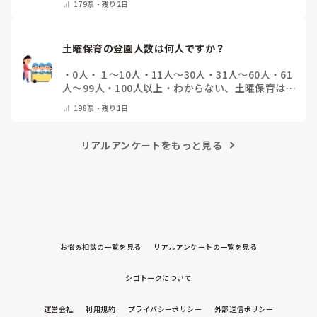
179
票・
残り2日
の他(コメントで教えて下さい)
土曜保育の登園人数は何人ですか？
・
0人
・
１～10人
・
11人～30人
・
31人～60人
・
61
人～99人
・
100人以上
・
わからない、土曜保育はな
い
・
その他(コメントで教えて下さい)
198
票・
残り1日
リアルアンケートをもっと見る
お悩み相談の一覧を見る
リアルアンケートの一覧を見る
シゴトークについて
運営会社
利用規約
プライバシーポリシー
外部送信ポリシー