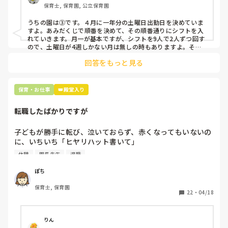
保育士, 保育園, 公立保育園
③仮シフトが出た時、土曜出勤が難しければ自身で代わりの
人を交渉して見つけてもらう

うちの園は③です。４月に一年分の土曜日出勤日を決めていま
すよ。あみだくじで順番を決めて、その順番通りにシフトを入
上記のいずれかの対策を取り入れることを考えています。

れていきます。月一が基本ですが、シフトを9人で2人ずつ回す
ので、土曜日が4週しかない月は無しの時もありますよ。その
土曜日が出られない人は、同じシフト時間の人と自分で交代し
是非、現場の方の意見をお聞かせください。
回答をもっと見る
て貰い、主任に報告してます。
保育・お仕事
👑殿堂入り
転職したばかりですが
子どもが勝手に転び、泣いておらず、赤くなってもいないの
に、いちいち「ヒヤリハット書いて」

と書かされ

休憩
園長先生
退職
休憩時間に書くしかなく、辛いです

（そう言う本人は書かない）

ぽち
保育士, 保育園
しかも、上司に↑この内容でも

22
・
04/18
「どうしたらなくせるか」

ちゃんと考えて対策を練って書き込むようにと。

呼ばれて一緒に対策を考えさせられること多数

りん