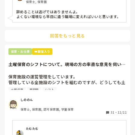
保育士, 保育園
子どもの言いなりになればいいんだね

などいう意見で…

辞めることは逃げではありませんよ。

よくない環境なら早目に違う職場に変えればいいと思います。
上の先生に相談することは難しそうです。

主任は同じ考えですし、園長は不在のことが多いです。

回答をもっと見る
最後の職場にしようと思っていましたが

正直苦しい。

辞めることは逃げ、と、過去辞めた人も何年も言われ続けて
保育・お仕事
👑殿堂入り
土曜保育のシフトについて。現場の方の率直な意見を伺いた
いです。
保育施設の運営管理をしています。

管理している全施設のシフトを組むのですが、どうしても土
曜保育だけは入れる方が少なく、いつも苦労しています。

土曜保育
管理職
シフト
応募の段階では皆、月1〜2回の土曜出勤があることに同意し
て入職しているはずですが、いざ勤務が始まると一日も土曜
しののん
出勤が出来ない方ばかりです。

保育士, 保育園, 認可保育園, 学童保育
31
・
12/22
そこで、

①土曜日の希望休は2日まで、と制限をかける

②毎月、必ず土曜保育に入ることのできる日を1日だけピッ
たむたむ
クアップしてもらう
