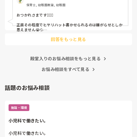
保育士, 幼稚園教諭, 幼稚園
これだけで30〜40分拘束されて辛いです

おつかれさまです🙇🏻‍♀️

皆さんの園はどうですか?
正直その程度でヒヤリハット書かせられるのは嫌がらせとしか
思えません😭💦

他の先生方も同様のことをされているのでしょうか？

回答をもっと見る
あまりご無理されませんよう…😢
殿堂入りのお悩み相談をもっと見る
お悩み相談をすべて見る
話題のお悩み相談
施設・環境
小児科で働きたい。
小児科で働きたい。
