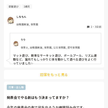
部屋遊び
1歳児
しなもん
幼稚園教諭, 保育園
2
・
3日前
りり
保育士, 幼稚園教諭, 保育園, 公立保育園, 認可保育園
マット遊び、簡単なサーキット遊び、ボールプール、リズム運
動など、室内でもしっかりと体を動かして遊べる遊びをよく行
っていました✨
回答をもっと見る
行事・出し物
発表会でやる劇はもう決まってますか？
今年の発表会の劇で何をやろうか絶賛悩み中です。
