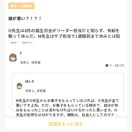
職場・人間関係
誰が悪い？！？！
O先生は8月の誕生日会がリーダー担当だと知らず、有給を
取って休んだ。M先生はサブ担当で1週間前まで休みとは知
らなかった。急に1週間前に「リーダーできる？」と聞き、
有給
誕生会
M先生が出来ると答えたので、仕事を全て任せました。O先
生はM先生に誕生日会の事をお願いするのに嫌な言い方をし
E
てしまった。誕生日会当日M先生がリーダーをする予定だっ
保育士, 保育園
たが、体調不良で休んでしまった。M先生の変わりにY先生
5
・
08/29
が誕生日会のリーダーを進める事になった。誕生日会が終わ
り、O先生が出勤したが、M先生はY先生に誕生日会を変わっ
てもらった事を伝えず、O先生がY先生から変わった事を聞
ぽんた
くまでは知らなかった。O先生にM先生がY先生に変わっても
保育士, 保育園
らって知らなかった事について怒っている。なお、M先生は
O先生からお菓子をもらっている。Y先生はO先生がM先生に
M先生がO先生からお菓子をもらっていなければ、O先生が全て
対して嫌な言い方をしている事は知らない。

悪いですよね。ただ、お菓子をもらっている時点で、自分が休
みをもらったことは言わなければいけなかったと思います。O
だいたいの事です。

先生の気持ちは分かりますが、報告は、社会人としてのマナー
かと思います。
伝わりづらかったらすみません。
回答をもっと見る