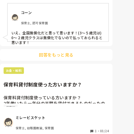
コーン
保育士, 認可保育園
いえ、全国無償化だと思って思います！(3〜５歳児は)

0〜２歳児クラスは無償化でないので払っておられると
思います！
回答をもっと見る
お金・給料
保育料貸付制度使った方いますか？
保育料貸付制度使っている方いますか？

2年働いたら一年分の半額を貸付できるものだったの
保育料
です。働き始めたときは2年も同じ市で続ける気なか
ったのでかなり遅れてしまいましたが今から申請しよ
ミレービスケット
うかなと思っています。

今申請すれば5ヶ月か６ヶ月分の半額しかもらえませ
保育士, 幼稚園教諭, 保育園
ん。そして手続きがかなり大変です。あと、10月復帰
1
・
03/24