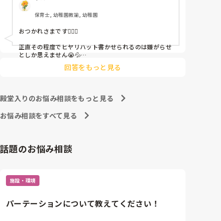
保育士, 幼稚園教諭, 幼稚園
これだけで30〜40分拘束されて辛いです

おつかれさまです🙇🏻‍♀️

皆さんの園はどうですか?
正直その程度でヒヤリハット書かせられるのは嫌がらせ
としか思えません😭💦

他の先生方も同様のことをされているのでしょうか？

回答をもっと見る
あまりご無理されませんよう…😢
殿堂入りのお悩み相談をもっと見る
お悩み相談をすべて見る
話題のお悩み相談
施設・環境
パーテーションについて教えてください！