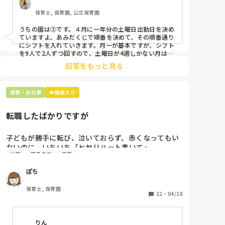
②毎月、必ず土曜保育に入ることのできる日を1日だ
保育士, 保育園, 公立保育園
けピックアップしてもらう

③仮シフトが出た時、土曜出勤が難しければ自身で代
うちの園は③です。４月に一年分の土曜日出勤日を決め
わりの人を交渉して見つけてもらう

ていますよ。あみだくじで順番を決めて、その順番通り
にシフトを入れていきます。月一が基本ですが、シフト
上記のいずれかの対策を取り入れることを考えていま
を9人で2人ずつ回すので、土曜日が4週しかない月は無
しの時もありますよ。その土曜日が出られない人は、同
す。

回答をもっと見る
じシフト時間の人と自分で交代して貰い、主任に報告し
てます。
是非、現場の方の意見をお聞かせください。
保育・お仕事
👑殿堂入り
転職したばかりですが
子どもが勝手に転び、泣いておらず、赤くなってもい
ないのに、いちいち「ヒヤリハット書いて」

休憩
園長先生
退職
と書かされ

休憩時間に書くしかなく、辛いです

ぽち
（そう言う本人は書かない）

保育士, 保育園
しかも、上司に↑この内容でも

22
・
04/18
「どうしたらなくせるか」

ちゃんと考えて対策を練って書き込むようにと。

りん
呼ばれて一緒に対策を考えさせられること多数
