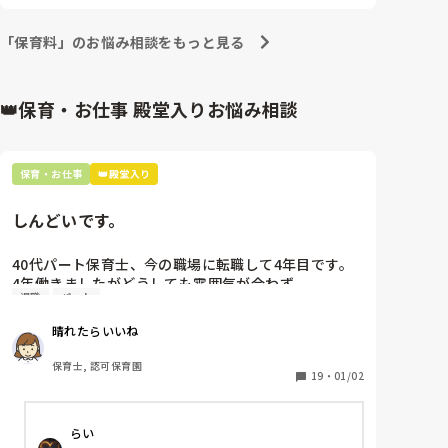
だったので3月末で辞めるなら中途半端かなと思って
います。

「保育料」のお悩み相談をもっと見る
2年働いても、本来もらえる予定だった半分なので迷
います。

みなさんなら申請しますか？？　

👑保育・お仕事 殿堂入りお悩み相談
保育・お仕事
👑殿堂入り
しんどいです。
40代パート保育士、今の職場に転職して4年目です。

4年働きましたがどうしても雰囲気が合わず

退職
パート
退職しようと思っています。

晴れたらいいね
周りの職員は、勤続10年以上から何十年という先生が
ほとんどです。

保育士, 認可保育園
保護者子どもの愚痴悪口が多く、

19
・
01/02
子どもの前でも

今で言う不適切保育も　

らい
仕方ないよね
