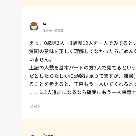
ねこ
保育士, 保育園
えっ、0歳児3人＋1歳児12人を一人でみてると
質問の意味を正しく理解してなかったらごめん
いません。

上記の人数を基本パートの方3人で見てるという
だとしたらたしかに頭数は足りてますが、雑務(
ることを考えると、正直もう一人いてくれるとす
ここに2人追加になるなら確実にもう一人保育
10/02
Garry