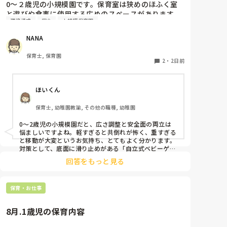
0〜２歳児の小規模園です。保育室は狭めのほふく室
と遊びや食事に使用する広めのスペースがあります。
環境構成
安全
小規模保育園
広すぎると走り回ったりして落ち着かないので、活動
によってパーテーションで仕切っています。このパー
NANA
テーションがウレタンのような素材で軽いので、ちょ
っと体が当たると倒れたり、つかまり立ちが不安定な
保育士, 保育園
子にとっては共倒れになったりで危険です。かと言っ
2
・
2日前
て固定してしまうと活動によって柔軟に移動すること
ができなくなってしまうし…以前勤務していた園では
ほいくん
しっかりした重いものを置いていましたが、移動が大
変で使い勝手が悪く、子どもがぶつかって倒れた時に
保育士, 幼稚園教諭, その他の職種, 幼稚園
怖い思いをしました。

皆さんの園ではどんなもので工夫されていますか？
0〜2歳児の小規模園だと、広さ調整と安全面の両立は
悩ましいですよね。軽すぎると共倒れが怖く、重すぎる
と移動が大変というお気持ち、とてもよく分かります。

対策として、底面に滑り止めがある「自立式ベビーゲー
ト」なら、つかまり立ちでも倒れにくく移動も楽でおす
回答をもっと見る
すめです。また、ストッパー付きキャスターをつけたロ
ー棚を仕切りにすれば、倒れず収納にもなって一石二鳥
です。

保育・お仕事
今のウレタン製を活かすなら、壁や固定家具で挟む配置
にしたり、脚元に水入りペットボトルなどの重りを付け
て補強してみてくださいね。安全で使いやすい方法が見
8月.1歳児の保育内容