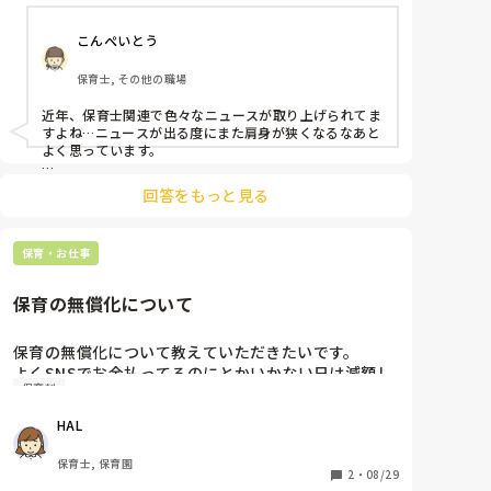
給食の時は勿論、以上児でも誤嚥や窒息、室内戸外遊
こんぺいとう
びに対してヒヤリハットがありました。

保育士, その他の職場
給与も上がらない中、責任だけがどんどん増えていく
仕事。医者等のように賠償保険に加入出来るわけでも
近年、保育士関連で色々なニュースが取り上げられてま
ない。

すよね…ニュースが出る度にまた肩身が狭くなるなあと
よく思っています。

個人で入れる賠償保険に入ろうかなーとも思います
咀嚼が怪しい子に関しては、担任で共有しながら給食の
が、皆さんは0歳児クラス若しくは1歳児でも咀嚼が怪
回答をもっと見る
先生に刻みでお願いしますなどとお願いしていました。

しい子等のクラスを持った時、補助に入る時等気を付
それでも心配なので、要注意な子は傍で見守りながら、
けていることはありますでしょうか。

口に入れる量や大きさに注意を払っていました。

保育・お仕事
また、国をすぐに変えることは難しいですが、国が大
皆がみんな自宅保育とまではいかなくても、そういう保
証があったらいいですね…
学の補助金や保育料無償化に力を入れるのではなく、
保育の無償化について
お子さんが3歳の誕生日を迎えるまで自宅保育が出来
る給与やポジションを保証する政策に力を入れなけれ
保育の無償化について教えていただきたいです。

ばいけないのではと思うのはいかがでしょうか。

よくSNSでお金払ってるのにとかいかない日は減額し
保育料
て欲しいとありますが、うちの園では幼児は保育料を
自分の身に起こってもない事を気にしても仕方がない
貰ってません。

と言えばそれまでですが、明日は我が身と言えるくら
HAL
これはうちの近くの地域のみでしょうか？
いニュースになる事も増えていますよね。

転職して再び保育の現場に戻りますが正直怖いです。
保育士, 保育園
2
・
08/29