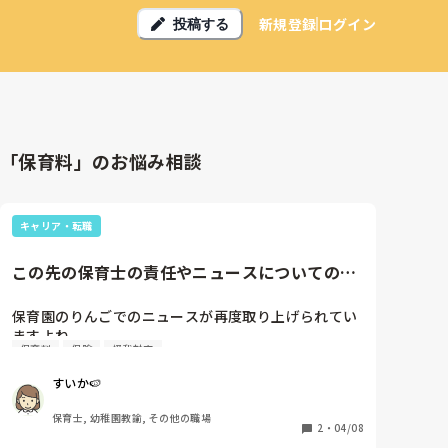
新規登録
ログイン
投稿する
「保育料」のお悩み相談
キャリア・転職
この先の保育士の責任やニュースについての不
安。
保育園のりんごでのニュースが再度取り上げられてい
ますよね。

保育料
保険
怪我対応
0歳児クラスはまだ持った経験がなく、前園でも生後
すいか🍉
半年〜の入園＋定員も3人までとなっていました。

保育園だと生後50日前後で定員も10人前後近くの所も
保育士, 幼稚園教諭, その他の職場
多いですよね。

2
・
04/08