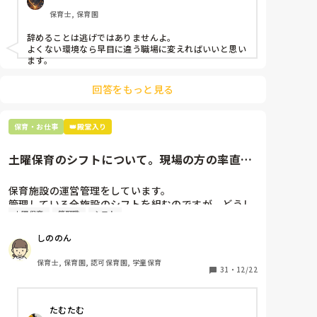
もう何も言わずに

保育士, 保育園
子どもの言いなりになればいいんだね

などいう意見で…

辞めることは逃げではありませんよ。

よくない環境なら早目に違う職場に変えればいいと思い
上の先生に相談することは難しそうです。

ます。
主任は同じ考えですし、園長は不在のことが多いで
す。

回答をもっと見る
最後の職場にしようと思っていましたが

正直苦しい。

保育・お仕事
👑殿堂入り
辞めることは逃げ、と、過去辞めた人も何年も言われ
土曜保育のシフトについて。現場の方の率直な
意見を伺いたいです。
保育施設の運営管理をしています。

管理している全施設のシフトを組むのですが、どうし
土曜保育
管理職
シフト
ても土曜保育だけは入れる方が少なく、いつも苦労し
ています。

しののん
応募の段階では皆、月1〜2回の土曜出勤があることに
同意して入職しているはずですが、いざ勤務が始まる
保育士, 保育園, 認可保育園, 学童保育
と一日も土曜出勤が出来ない方ばかりです。

31
・
12/22
そこで、

たむたむ
①土曜日の希望休は2日まで、と制限をかける
