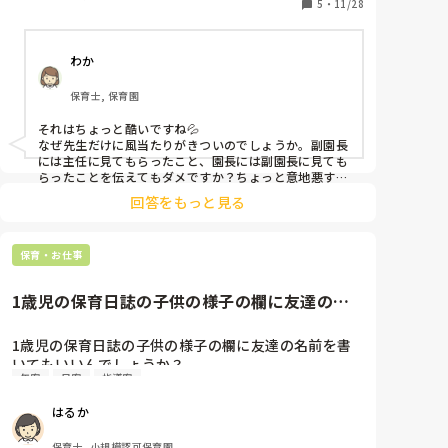
いました。

5
・
11/28
プリプリなどの雑誌から抜き取って書いたりすること
もあるのですが、その度に「これはどういう意図な
わか
の？」「この言い回しはありえない」と怒られます。

保育雑誌が間違っていることなんてあるのでしょう
保育士, 保育園
か..?

それはちょっと酷いですね💦

例えば「ルールのある遊びを知る。」という文が指導
なぜ先生だけに風当たりがきついのでしょうか。副園長
計画から抜き取った時には「ルールってなに？」「ル
には主任に見てもらったこと、園長には副園長に見ても
ールを知ってどうするの？」「ルールのある遊びって
らったことを伝えてもダメですか？ちょっと意地悪すぎ
ます…そんな中で頑張ってるぶたまるさんが偉すぎま
例えば何？見てわからないよね？」と言われました。

回答をもっと見る
す。
主任に「今月の目標はこれにしなさい」と言われたの
でそれを書いたら、副園長は「この目標は先月の様子
保育・お仕事
と噛み合ってない」「先月の内容にあわせなさい」と
いわれ、最初の主任に見せる前のをみせたらこれでい
1歳児の保育日誌の子供の様子の欄に友達の名
いと言われました。

前を書いてもいいんでしょうか...
最終チェックで園長にみせると主任に添削してもらっ
1歳児の保育日誌の子供の様子の欄に友達の名前を書
たものもダメ、副園長に直してもらったのもダメ

いてもいいんでしょうか？

そもそも保育士として向いてない、資格持ってる？学
年案
日案
指導案
例文:保育者や◯◯と追いかけっこをし、体を動かして
校で何習ってきたの？と言われました

遊んでいた。
一人一人考えかたが違うのはわかりますが、ここまで
はるか
いわれるとやる気もなくなりますし、何がいいのかわ
からなくなります。

保育士, 小規模認可保育園