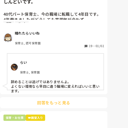
しんどいです。
40代パート保育士、今の職場に転職して4年目です。

4年働きましたがどうしても雰囲気が合わず

退職
パート
退職しようと思っています。

晴れたらいいね
周りの職員は、勤続10年以上から何十年という先生が
ほとんどです。

保育士, 認可保育園
保護者子どもの愚痴悪口が多く、

19
・
01/02
子どもの前でも

今で言う不適切保育も　

らい
仕方ないよね

もう何も言わずに

保育士, 保育園
子どもの言いなりになればいいんだね

などいう意見で…

辞めることは逃げではありませんよ。

よくない環境なら早目に違う職場に変えればいいと思い
上の先生に相談することは難しそうです。

ます。
主任は同じ考えですし、園長は不在のことが多いで
す。

回答をもっと見る
最後の職場にしようと思っていましたが

正直苦しい。

保育・お仕事
👑殿堂入り
辞めることは逃げ、と、過去辞めた人も何年も言われ