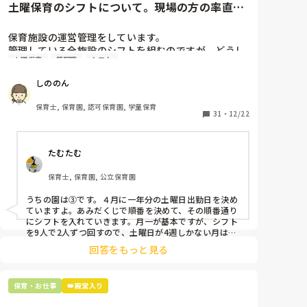
土曜保育のシフトについて。現場の方の率直な
意見を伺いたいです。
保育施設の運営管理をしています。

管理している全施設のシフトを組むのですが、どうし
土曜保育
管理職
シフト
ても土曜保育だけは入れる方が少なく、いつも苦労し
ています。

しののん
応募の段階では皆、月1〜2回の土曜出勤があることに
同意して入職しているはずですが、いざ勤務が始まる
保育士, 保育園, 認可保育園, 学童保育
と一日も土曜出勤が出来ない方ばかりです。

31
・
12/22
そこで、

たむたむ
①土曜日の希望休は2日まで、と制限をかける

②毎月、必ず土曜保育に入ることのできる日を1日だ
保育士, 保育園, 公立保育園
けピックアップしてもらう

③仮シフトが出た時、土曜出勤が難しければ自身で代
うちの園は③です。４月に一年分の土曜日出勤日を決め
わりの人を交渉して見つけてもらう

ていますよ。あみだくじで順番を決めて、その順番通り
にシフトを入れていきます。月一が基本ですが、シフト
上記のいずれかの対策を取り入れることを考えていま
を9人で2人ずつ回すので、土曜日が4週しかない月は無
しの時もありますよ。その土曜日が出られない人は、同
す。

回答をもっと見る
じシフト時間の人と自分で交代して貰い、主任に報告し
てます。
是非、現場の方の意見をお聞かせください。
保育・お仕事
👑殿堂入り