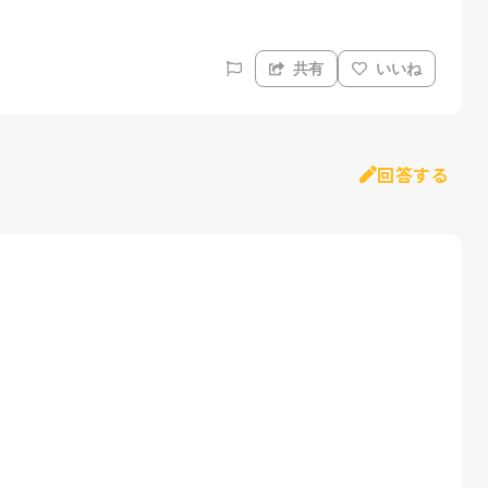
共有
いいね
回答する