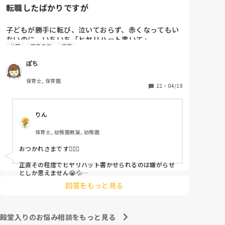
転職したばかりですが
子どもが勝手に転び、泣いておらず、赤くなってもい
ないのに、いちいち「ヒヤリハット書いて」

休憩
園長先生
退職
と書かされ

休憩時間に書くしかなく、辛いです

ぽち
（そう言う本人は書かない）

保育士, 保育園
しかも、上司に↑この内容でも

22
・
04/18
「どうしたらなくせるか」

ちゃんと考えて対策を練って書き込むようにと。

りん
呼ばれて一緒に対策を考えさせられること多数

保育士, 幼稚園教諭, 幼稚園
これだけで30〜40分拘束されて辛いです

おつかれさまです🙇🏻‍♀️

皆さんの園はどうですか?
正直その程度でヒヤリハット書かせられるのは嫌がらせ
としか思えません😭💦

他の先生方も同様のことをされているのでしょうか？

回答をもっと見る
あまりご無理されませんよう…😢
殿堂入りのお悩み相談をもっと見る