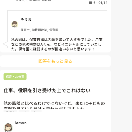
6
・
04/14
毎週「今週はどうだったか」やほぼ毎日「何が課題
か」「どんな様子だったか」「気づいたこと」などこ
そうま
まめにメモをしています。メモと照らし合わせながら
個人の月案やクラスの月案を立てています。

保育士, 幼稚園教諭, 保育園
普段保育に一切入らないのに、子供のことを分かった
かのような口で「子供のことを見ていない」「この子
私の園は、保育日誌は名前を書いて大丈夫でした。月案
達にこれはまだ早い」などいわれます。

などの他の書類はAくん、などイニシャルにしていまし
た。保育園に確認するのが間違いないと思います！
この子達にはまだ早い(服を畳む)といわれても、こど
もたちがやりたくて意欲的に取り組んでいます
回答をもっと見る
し、、、、

比べるわけではないですが、他のクラスの先生は保育
保育・お仕事
雑誌をうつしても怒られないし、提出期限を過ぎたり
中身が薄い(去年の丸パクリで発達もあっていないの
仕事、役職を引き受けた上でこれはない
に)怒られない、

わたしだけ何しても怒られてむり。

他の職種と比べるわけではないけど、未だに子どもの
面倒を見ているだけと思われがちですよね。

皆さんは月案を立てる際、気をつけていることや立て
指導案
月案
家庭
それでも大変な仕事だと思ってくださる方もいれば、
方のアドバイスなどありますか？

保護者の中には、今は良しとされてますが仕事がない
lemon
日でも、夕方まで預ける家庭もあり、子どもたちも1
週間預けられっぱなしだと疲れがたまるのを分かって