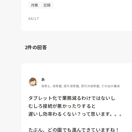
月案
記録
04/17
2
件の回答
あ
保育士, 保育園, 認可保育園, 認可外保育園, その他の職場
タブレット化で業務減るわけではないし

むしろ接続が悪かったりすると

遅いし効率わるくない？って思います。。。

たぶん、どの園でも進んできていますね！
