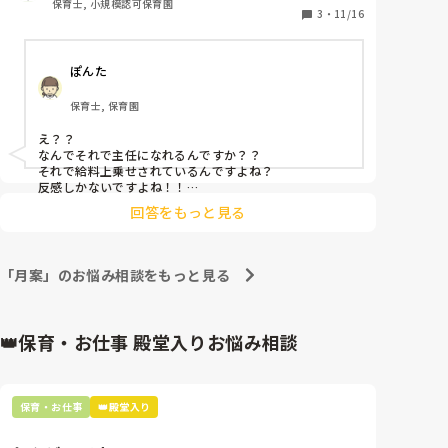
保育士, 小規模認可保育園
ほしいし、保育園へ協力してくれたらなぁ時もありま
3
・
11/16
す。書類関係は今はＩＣＴ化され、少しずつ簡単には
なったとは言え、私としてはあまり変わらないなぁと
ぽんた
思っています。

ただ、やるべきことは仕事なので殺らなければいけな
保育士, 保育園
いのに、未だ10月の個人案、反省、11月の月案など仕
上がっていない一緒にクラスを持つ、主任に苛立って
え？？

います。昨年もそうだったらしく、年を越しても昨年
なんでそれで主任になれるんですか？？

度のができていなく、何度も声をかけてやっと作成し
それで給料上乗せされているんですよね？

ていたようで。。

反感しかないですよね！！

初めて聞きました💦

平の職員だって、指導案などは月前に仕上げておくの
回答をもっと見る
周りは何も言わないのですか？

は当たり前としてやっていて主任の立場でこれはない
園長は？？

なぁと日々思っています。今までこんな主任に出会っ
主任失格ですよね！！

たことがないので、他の園にいま愚痴です。すみませ
給料がかかっている分、納得できないと思います。
「月案」のお悩み相談をもっと見る
ん
👑保育・お仕事 殿堂入りお悩み相談
保育・お仕事
👑殿堂入り