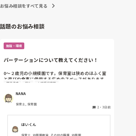
お悩み相談をすべて見る
話題のお悩み相談
施設・環境
パーテーションについて教えてください！
0〜２歳児の小規模園です。保育室は狭めのほふく室
と遊びや食事に使用する広めのスペースがあります。
環境構成
安全
小規模保育園
広すぎると走り回ったりして落ち着かないので、活動
によってパーテーションで仕切っています。このパー
NANA
テーションがウレタンのような素材で軽いので、ちょ
っと体が当たると倒れたり、つかまり立ちが不安定な
保育士, 保育園
子にとっては共倒れになったりで危険です。かと言っ
2
・
3日前
て固定してしまうと活動によって柔軟に移動すること
ができなくなってしまうし…以前勤務していた園では
ほいくん
しっかりした重いものを置いていましたが、移動が大
変で使い勝手が悪く、子どもがぶつかって倒れた時に
保育士, 幼稚園教諭, その他の職種, 幼稚園