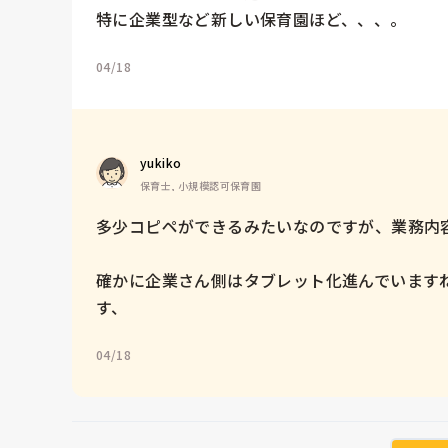
特に企業型など新しい保育園ほど、、、。
04/18
yukiko
保育士, 小規模認可保育園
多少コピペができるみたいなのですが、業務内容
確かに企業さん側はタブレット化進んでいます
す、
04/18