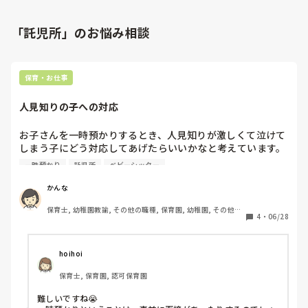
「託児所」のお悩み相談
保育・お仕事
人見知りの子への対応
お子さんを一時預かりするとき、人見知りが激しくて泣けて
しまう子にどう対応してあげたらいいかなと考えています。
短い時間ではあるけれど、少しでも泣けてしまうのが減れ
一時預かり
託児所
ベビーシッター
ば…いいアイデアありましたら教えてください！
かんな
保育士, 幼稚園教諭, その他の職種, 保育園, 幼稚園, その他の
4
・
06/28
職場
hoihoi
保育士, 保育園, 認可保育園
難しいですね😭
