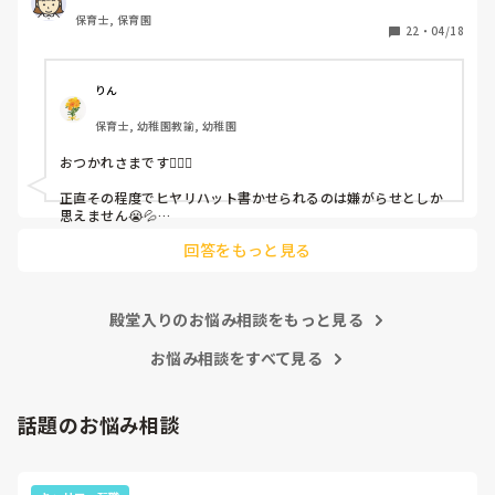
保育士, 保育園
しかも、上司に↑この内容でも

22
・
04/18
「どうしたらなくせるか」

ちゃんと考えて対策を練って書き込むようにと。

呼ばれて一緒に対策を考えさせられること多数

りん
保育士, 幼稚園教諭, 幼稚園
これだけで30〜40分拘束されて辛いです

おつかれさまです🙇🏻‍♀️

皆さんの園はどうですか?
正直その程度でヒヤリハット書かせられるのは嫌がらせとしか
思えません😭💦

他の先生方も同様のことをされているのでしょうか？

回答をもっと見る
あまりご無理されませんよう…😢
殿堂入りのお悩み相談をもっと見る
お悩み相談をすべて見る
話題のお悩み相談