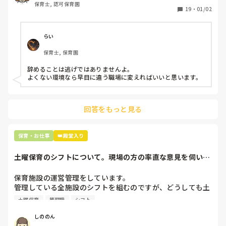
保育士, 認可保育園
保護者子どもの愚痴悪口が多く、

19
・
01/02
子どもの前でも

今で言う不適切保育も　

仕方ないよね

らい
もう何も言わずに

保育士, 保育園
子どもの言いなりになればいいんだね

などいう意見で…

辞めることは逃げではありませんよ。

よくない環境なら早目に違う職場に変えればいいと思います。
上の先生に相談することは難しそうです。

主任は同じ考えですし、園長は不在のことが多いです。

回答をもっと見る
最後の職場にしようと思っていましたが

正直苦しい。

辞めることは逃げ、と、過去辞めた人も何年も言われ続けて
保育・お仕事
👑殿堂入り
土曜保育のシフトについて。現場の方の率直な意見を伺いた
いです。
保育施設の運営管理をしています。

管理している全施設のシフトを組むのですが、どうしても土
曜保育だけは入れる方が少なく、いつも苦労しています。

土曜保育
管理職
シフト
応募の段階では皆、月1〜2回の土曜出勤があることに同意し
て入職しているはずですが、いざ勤務が始まると一日も土曜
しののん
出勤が出来ない方ばかりです。
