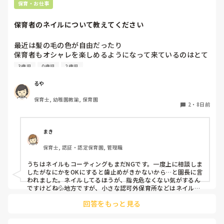
いいと思います。

保育・お仕事
何も起きていない段階で、考えを深めすぎてしまうより、これ
保育者のネイルについて教えてください
からの振る舞いだと思いますよ。

もしまた、休むことがありそうならば、事前に話しておくこと
も大事かと。

最近は髪の毛の色が自由だったり

保育者もオシャレを楽しめるようになって来ているのはとて
憶測で考えて妄想を広げないことです。

も良いことだと思っているのですが、

デマがいつのまにか事実のようになってしまうのは、人間の思
3歳児
0歳児
2歳児
皆さんの園ではネイルの扱いはどうなっていますか？

い込みの度合いによるものです。
今の園では一応まだNGにはなっているのですが、

るや
爪が弱いからコーティングしていないと割れちゃう、とか
保育士, 幼稚園教諭, 保育園
色々理由がありつつ地味目のネイルを暗黙の了解でしている
2
・
8日前
人が半数くらいいます。

最近はプールがあったりと素足になることが多いのですが、
足は煌びやかなネイルになっています。笑

まき
保育士, 認証・認定保育園, 管理職
そもそもどうしてネイルがNGだったんだっけ？とだんだん
わからなくなって来ました笑

うちはネイルもコーティングもまだNGです。一度上に相談しま
他の園ではどのような感じなのか教えていただけたら嬉しい
したがなにかをOKにすると歯止めがきかないから…と園長に言
われました。ネイルしてるほうが、指先危なくない気がするん
ですけどね💦地方ですが、小さな認可外保育所などはネイル
OKのとこもあるようです。
回答をもっと見る