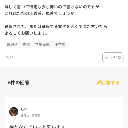
詳しく書いて特定も少し怖いので書けないのですが…

これはただの正義感、偽善でしょうか

通報された、または通報する案件を近くで見た方いたら

よろしくお願いします。
託児所
虐待
学童保育
小学校
09/22
いいね
6
件の回答
回答する
らい
保育士, 保育園
待たなくていいと思います。
