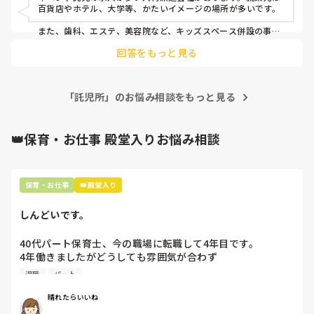
百貨店やホテル、大学等、かたいイメージの場所が多いです。

また、歯科、エステ、美容院など、キッズスペース併設の事業
所も増えてきました。
回答をもっと見る
「託児所」のお悩み相談をもっと見る
👑保育・お仕事 殿堂入りお悩み相談
保育・お仕事
👑殿堂入り
しんどいです。
40代パート保育士、今の職場に転職して4年目です。

4年働きましたがどうしても雰囲気が合わず

退職しようと思っています。

退職
パート
周りの職員は、勤続10年以上から何十年という先生がほとん
晴れたらいいね
どです。
