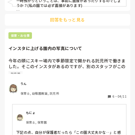
一時預かりということは、事前に面接があったりするのでしょ
うか？(私の園では必ず面接があります)

もし面接があればその時に、なければお預かりする時に、お家
回答をもっと見る
の方から好きなキャラクターなどを聞けたら、お子さんの気を
紛らすこともできそうですね！

外の様子を見せると泣き止むお子さんもいますし、園内を抱っ
保育・お仕事
こで散歩したり、人手があれば対応の方法はあるのですが😂
インスタに上げる園内の写真について
今年の頭にスキー場内で季節限定で開かれる託児所で働きま
した。そこのインスタがあるのですが、別のスタッフがこの
写真をアップしました。その場で私は確認しませんでした。
託児所
私と同じようにこの写真気になる先生いらっしゃいません
か？気にならない？私は割と細かいと言われる性格をしてい
りん
るので、モヤっております。
保育士, 幼稚園教諭, 託児所
6
・
04/11
もにょ
保育士, 保育園
下記の点、自分が保護者だったら「この園大丈夫かな‥」と感