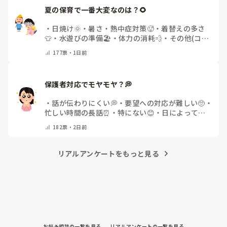
夏の保育で一番大変なのは？🌻
・
日焼け🌞
・
暑さ・熱中症対策🥵
・
着替えの多さ
👕
・
水遊びの準備🏖️
・
体力の消耗💨
・
その他(コメ
ントで教えてください)
177
票・
1日前
保護者対応でモヤモヤ？💭
・
話が伝わりにくい💭
・
要望への対応が難しい🥺
・
忙しい時間の長話⏰
・
特にない😊
・
日によって違
う🌿
・
その他(コメントで教えてください)
182
票・
2日前
リアルアンケートをもっと見る
お悩み相談の一覧を見る
リアルアンケートの一覧を見る