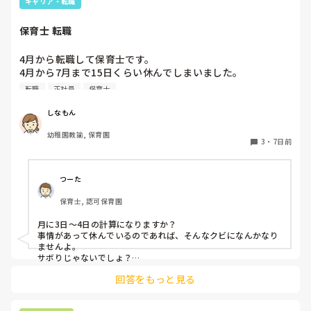
キャリア・転職
保育士 転職
4月から転職して保育士です。

4月から7月まで15日くらい休んでしまいました。

同じクラスの先生いるのですが、いい気しないと思います。
転職
正社員
保育士
やめた方がいいですかね？また、クビになりますかね？
しなもん
幼稚園教諭, 保育園
3
・
7日前
つーた
保育士, 認可保育園
月に3日〜4日の計算になりますか？

事情があって休んでいるのであれば、そんなクビになんかなり
ませんよ。

サボりじゃないでしょ？

回答をもっと見る
同じクラスの先生が、もしも今後、いい気がしないと言葉にし
てきたり、冷たくあたるなど態度にひどく変化があることが出
てきたら、その時には、話をして必要に応じて謝るなりすれば