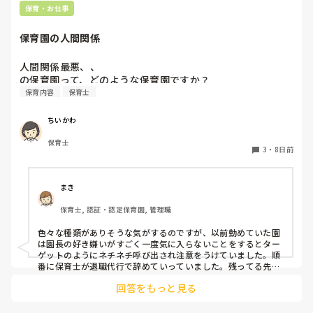
保育・お仕事
保育園の人間関係
人間関係最悪、、

の保育園って、どのような保育園ですか？
保育内容
保育士
ちいかわ
保育士
3
・
8日前
まき
保育士, 認証・認定保育園, 管理職
色々な種類がありそうな気がするのですが、以前勤めていた園
は園長の好き嫌いがすごく一度気に入らないことをするとター
ゲットのようにネチネチ呼び出され注意をうけていました。順
番に保育士が退職代行で辞めていっていました。残ってる先生
は園長のご機嫌取りでサビ残当たり前、製作や発表会なども自
回答をもっと見る
由にできずで、やめたいけど子どもたちのことを思うとやめれ
ない…というような状態でした。きっと他にもこんな園たくさ
んありそうですよね💦