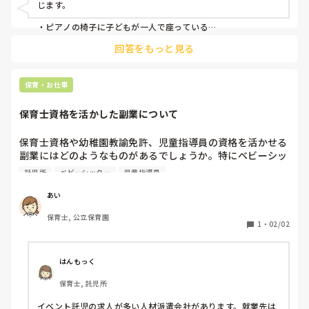
じます。

・ピアノの椅子に子どもが一人で座っている

・未満児のように見受けられる子どもの前に誤飲しそうな細か
回答をもっと見る
い画用紙がある

・子どものかなり近くでハサミを使っている

・先生の足の開き具合
保育・お仕事
保育士資格を活かした副業について
保育士資格や幼稚園教諭免許、児童指導員の資格を活かせる
副業にはどのようなものがあるでしょうか。特にベビーシッ
ターや託児所、イベント託児などの経験がある方がいらっし
託児所
ベビーシッター
児童指導員
ゃいましたら、具体的な仕事内容や始め方について教えてほ
しいです！
あい
保育士, 公立保育園
1
・
02/02
はんもっく
保育士, 託児所
イベント託児の求人が多い人材派遣会社があります。就業先は