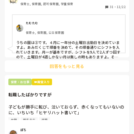
保育士, 保育園, 認可保育園, 学童保育
31
・
12/22
そこで、

①土曜日の希望休は2日まで、と制限をかける

②毎月、必ず土曜保育に入ることのできる日を1日だけピッ
たむたむ
クアップしてもらう

保育士, 保育園, 公立保育園
③仮シフトが出た時、土曜出勤が難しければ自身で代わりの
人を交渉して見つけてもらう

うちの園は③です。４月に一年分の土曜日出勤日を決めていま
すよ。あみだくじで順番を決めて、その順番通りにシフトを入
上記のいずれかの対策を取り入れることを考えています。

れていきます。月一が基本ですが、シフトを9人で2人ずつ回す
ので、土曜日が4週しかない月は無しの時もありますよ。その
土曜日が出られない人は、同じシフト時間の人と自分で交代し
是非、現場の方の意見をお聞かせください。
回答をもっと見る
て貰い、主任に報告してます。
保育・お仕事
👑殿堂入り
転職したばかりですが
子どもが勝手に転び、泣いておらず、赤くなってもいないの
に、いちいち「ヒヤリハット書いて」

と書かされ

休憩
園長先生
退職
休憩時間に書くしかなく、辛いです

（そう言う本人は書かない）

ぽち