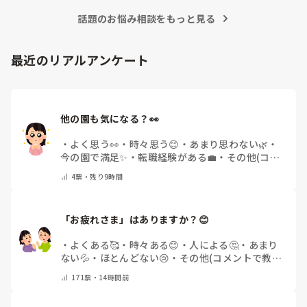
話題のお悩み相談をもっと見る
最近のリアルアンケート
他の園も気になる？👀
・
よく思う👀
・
時々思う😊
・
あまり思わない🌿
・
今の園で満足✨
・
転職経験がある💼
・
その他(コメ
ントで教えてください)
4
票・
残り9時間
「お疲れさま」はありますか？😊
・
よくある🥰
・
時々ある😊
・
人による🤔
・
あまり
ない💦
・
ほとんどない😢
・
その他(コメントで教え
てください)
171
票・
14時間前