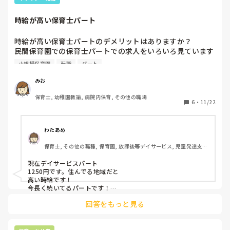
するとその先生は気づいてくれて、子どもより責任感が強い先
生なので私が早くしなくちゃっと思っていたみたいで、それか
時給が高い保育士パート
ら行動が少し変わりました！なので、気づいていない先生もい
るので様子を見てどういう感じで気づいてもらうかやってみる
といいですね！
時給が高い保育士パートのデメリットはありますか？

民間保育園での保育士パートでの求人をいろいろ見ています
が、時給が最低賃金の所、また最低賃金＋300円の所と様々
小規模保育園
転職
パート
です。地方なので、最低賃金のところが多いですが…

求人見ていると高い時給の所は特に経験が豊富（経験年数の
みお
しばりはない）だから高いというわけではなさそうです。

保育士, 幼稚園教諭, 病院内保育, その他の職場
6
・
11/22
なるべく時給が高い保育園が良いのですが、時給の高い所は
大変、求められることが多いなど、離職率が高いなどデメリ
ットはありますか？

わたあめ
あまり時給が高い所で働いたことがないので、経験者の方教
保育士, その他の職種, 保育園, 放課後等デイサービス, 児童発達支援
えてください。

施設
今のところ、民間保育園パートを探してます！
現在デイサービスパート

1250円です。住んでる地域だと

高い時給です！

今長く続いてるパートです！

職場環境も良いです！☺️

回答をもっと見る
保育士取得前に、企業園の保育補助でも、1100円でした！

↑ここは、職場環境が悪く

契約期間満了で退職しました笑
