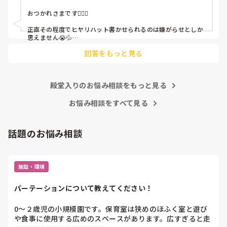
おつかれさまです🙇🏻‍♀️

皆さんの園はどうですか?
正直その程度でヒヤリハット書かせられるのは嫌がらせとしか
思えません😭💦

他の先生方も同様のことをされているのでしょうか？

回答をもっと見る
あまりご無理されませんよう…😢
殿堂入りのお悩み相談をもっと見る
お悩み相談をすべて見る
話題のお悩み相談
施設・環境
パーテーションについて教えてください！
0〜２歳児の小規模園です。保育室は狭めのほふく室と遊び
や食事に使用する広めのスペースがあります。広すぎると走