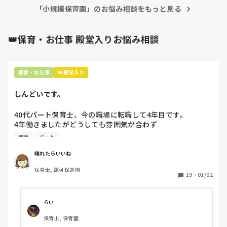
「小規模保育園」のお悩み相談をもっと見る
でも、企業園の保育園パートで

いってたときは、特に人数確認

してなかった‥😨！！

👑保育・お仕事 殿堂入りお悩み相談
さあ行こうか~さあ帰ろうか~

って感じで、かなりゆるかった‥

保育・お仕事
👑殿堂入り
しんどいです。
40代パート保育士、今の職場に転職して4年目です。

4年働きましたがどうしても雰囲気が合わず

退職しようと思っています。

退職
パート
周りの職員は、勤続10年以上から何十年という先生がほとん
晴れたらいいね
どです。

保育士, 認可保育園
保護者子どもの愚痴悪口が多く、

19
・
01/02
子どもの前でも

今で言う不適切保育も　

仕方ないよね

らい
もう何も言わずに

保育士, 保育園
子どもの言いなりになればいいんだね
