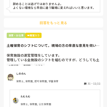
などいう意見で…

辞めることは逃げではありませんよ。

よくない環境なら早目に違う職場に変えればいいと思います。
上の先生に相談することは難しそうです。

主任は同じ考えですし、園長は不在のことが多いです。

回答をもっと見る
最後の職場にしようと思っていましたが

正直苦しい。

辞めることは逃げ、と、過去辞めた人も何年も言われ続けて
保育・お仕事
👑殿堂入り
土曜保育のシフトについて。現場の方の率直な意見を伺いた
いです。
保育施設の運営管理をしています。

管理している全施設のシフトを組むのですが、どうしても土
曜保育だけは入れる方が少なく、いつも苦労しています。

土曜保育
管理職
シフト
応募の段階では皆、月1〜2回の土曜出勤があることに同意し
て入職しているはずですが、いざ勤務が始まると一日も土曜
しののん
出勤が出来ない方ばかりです。

保育士, 保育園, 認可保育園, 学童保育
31
・
12/22
そこで、

①土曜日の希望休は2日まで、と制限をかける

②毎月、必ず土曜保育に入ることのできる日を1日だけピッ
たむたむ
クアップしてもらう

保育士, 保育園, 公立保育園
③仮シフトが出た時、土曜出勤が難しければ自身で代わりの