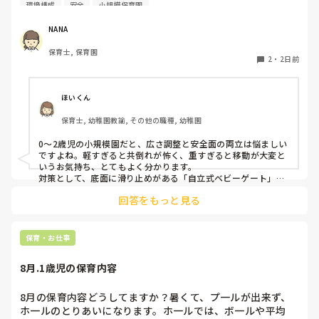
り回ったりして落ち着かないので、活動によってパーテーシ
環境構成
安全
小規模保育園
ョンで仕切っています。このパーテーションがウレタンのよ
うな素材で軽いので、ちょっと体が当たると倒れたり、つか
NANA
まり立ちが不安定な子にとっては共倒れになったりで危険で
保育士, 保育園
す。かと言って固定してしまうと活動によって柔軟に移動す
2
・
2日前
ることができなくなってしまうし…以前勤務していた園では
しっかりした重いものを置いていましたが、移動が大変で使
い勝手が悪く、子どもがぶつかって倒れた時に怖い思いをし
ほいくん
ました。

保育士, 幼稚園教諭, その他の職種, 幼稚園
皆さんの園ではどんなもので工夫されていますか？
0〜2歳児の小規模園だと、広さ調整と安全面の両立は悩ましい
ですよね。軽すぎると共倒れが怖く、重すぎると移動が大変と
いうお気持ち、とてもよく分かります。

対策として、底面に滑り止めがある「自立式ベビーゲート」な
ら、つかまり立ちでも倒れにくく移動も楽でおすすめです。ま
回答をもっと見る
た、ストッパー付きキャスターをつけたロー棚を仕切りにすれ
ば、倒れず収納にもなって一石二鳥です。

今のウレタン製を活かすなら、壁や固定家具で挟む配置にした
り、脚元に水入りペットボトルなどの重りを付けて補強してみ
保育・お仕事
てくださいね。安全で使いやすい方法が見つかるよう応援して
8月.1歳児の保育内容
8月の保育内容どうしてますか？暑くて、プ一ルが出来ず、
ホ一ルのとりあいになります。ホ一ルでは、ボ一ルや平均