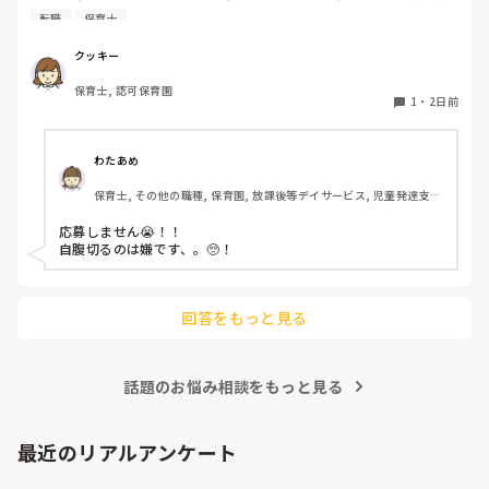
期代が5,000円ほどオーバーします

転職
保育士
たかが5,000円と考えるか…

私としてはなかなか大きい金額なので、この時点で応募を迷
クッキー
っているのですが、皆さんならどうしますか？
保育士, 認可保育園
1
・
2日前
わたあめ
保育士, その他の職種, 保育園, 放課後等デイサービス, 児童発達支援
施設
応募しません😭！！

自腹切るのは嫌です、。🥺！

回答をもっと見る
話題のお悩み相談をもっと見る
最近のリアルアンケート