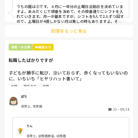
人を交渉して見つけてもらう

うちの園は③です。４月に一年分の土曜日出勤日を決めていま
すよ。あみだくじで順番を決めて、その順番通りにシフトを入
上記のいずれかの対策を取り入れることを考えています。

れていきます。月一が基本ですが、シフトを9人で2人ずつ回す
ので、土曜日が4週しかない月は無しの時もありますよ。その
土曜日が出られない人は、同じシフト時間の人と自分で交代し
是非、現場の方の意見をお聞かせください。
回答をもっと見る
て貰い、主任に報告してます。
保育・お仕事
👑殿堂入り
転職したばかりですが
子どもが勝手に転び、泣いておらず、赤くなってもいないの
に、いちいち「ヒヤリハット書いて」

と書かされ

休憩
園長先生
退職
休憩時間に書くしかなく、辛いです

（そう言う本人は書かない）

ぽち
保育士, 保育園
しかも、上司に↑この内容でも

22
・
04/18
「どうしたらなくせるか」

ちゃんと考えて対策を練って書き込むようにと。

呼ばれて一緒に対策を考えさせられること多数

りん
保育士, 幼稚園教諭, 幼稚園
これだけで30〜40分拘束されて辛いです
