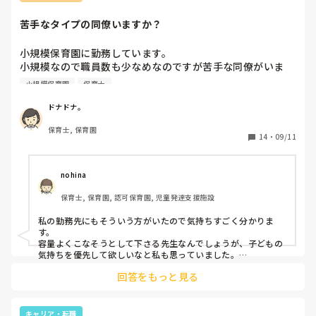
苦手なタイプの同僚いますか？
小規模保育園に勤務しています。

小規模なので職員数も少なめなのですが苦手な同僚がいま
す。

小規模保育園
保育士
テキパキ働くし、気が利く（他人の気持ちには寄り添わない
けれど）ので仕事が出来る人です。

ドナドナ。
でもせっかちなのか落ち着かなく動いています。子どものお
保育士, 保育園
皿を動かしたりまだ残っているのにお茶を足したり⋯。

14
・
09/11
単に私のペースに合わない方なので仕方ないのですが時々無
性に嫌になります(笑)

見ないようにしたりするのですがなんせ小規模なのでそうい
nohina
う訳にもいかず。

保育士, 保育園, 認可保育園, 児童発達支援施設
吐き出すところがないのでこちらに投稿させて頂きました。

同じような事がある方いらっしゃいますか？ただ単に私のわ
私の勤務先にもそういう方がいたので気持ちすごく分かりま
がままなんでしょうけれど(汗)
す。

容量よくこなそうとして下さる先生なんでしょうが、子どもの
気持ちを優先して欲しいなと私も思っていました。

急かされてるような気分になるのが嫌だし、そーゆうのって子
回答をもっと見る
どもにも伝染し気持ちが読み取られやすくなるので、私は私の
ペースで子供と関わりたく、その先生が気づくように嫌味では
なく子供の気持ちを代弁するかのように優しく子どもに声掛け
してました！

キャリア・転職