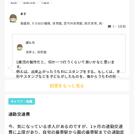
台、風船で遊んでいます。製作で、うちわや望遠鏡や風鈴🎐
制作
保育内容
1歳児
製作をしたりしますが、なかなか、集中できません。1歳児
クラスです、玩具で遊ばせながら、何人かずつよんで、やっ
あす
ています。何か、いいアイデアや、工夫など、何でもいいの
看護師, その他の職種, 保育園, 認可外保育園, 病児保育, 病院
で、教えて下さい。
1
・
2日前
内保育, その他の職場
ぽんた
保育士, 保育園
1歳児の製作だと、何か一つ行うくらいで良いかなと思いま
す。

例えば、出来上がったうちわにスタンプをする。もしくは、手
形やスタンプなどを子どもがしたものを、後からうちわの形に
切る。1歳児なんて集中できないです。興味を持って来てくれ
回答をもっと見る
ただけで十分です。

お部屋では、ビニールシートを敷いて、片栗粉粘土、寒天や春
雨遊び、氷遊び、など間食遊びをたくさん行っています。

キャリア・転職
ホールに行っているクラスにお邪魔するのも良いかなと思いま
通勤交通費
す！いつもと違うおもちゃ、室内に興味津々です！
今、気になっている求人があるのですが、1ヶ月の通勤交通
費に上限があり、自宅の最寄駅から園の最寄駅までの通勤定