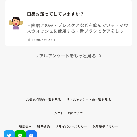
口臭対策ってしていますか？
・
歯磨きのみ
・
ブレスケアなどを飲んでいる
・
マウ
スウォッシュを使用する
・
舌ブラシでケアをしっか
りする
・
フリスクをかじる
・
気にしたことない
・
そ
199
票・
残り2日
の他(コメントで教えて下さい)
リアルアンケートをもっと見る
お悩み相談の一覧を見る
リアルアンケートの一覧を見る
シゴトークについて
運営会社
利用規約
プライバシーポリシー
外部送信ポリシー