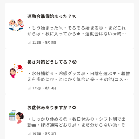
運動会準備始まった？🏃
・
もう始まった🏃
・
そろそろ始まる😊
・
まだこれ
から🌿
・
秋に入ってから🍁
・
運動会はないor終わ
った✨
・
その他(コメントで教えてください)
111
票・
残り5日
暑さ対策どうしてる？🥵
・
水分補給🥤
・
冷感グッズ🧊
・
日陰を選ぶ🌳
・
着替
えを多めに👕
・
とにかく気合い😂
・
その他(コメン
トで教えてください)
175
票・
残り4日
お盆休みありますか？🌻
・
しっかり休める😊
・
数日休み🌻
・
シフト制で出
勤💼
・
ほぼ通常どおり👶
・
まだ分からない🤔
・
その
他(コメントで教えてください)
197
票・
残り3日