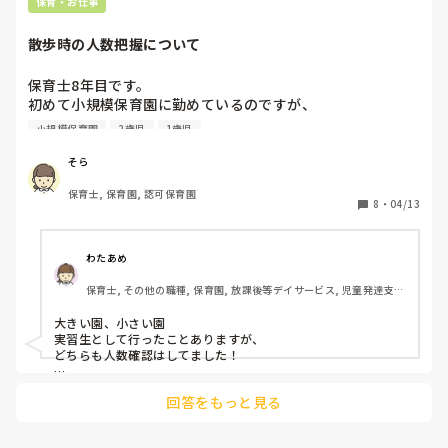
保育・お仕事
保育士資格持ってる人でも

無資格者に+100だったので、

散歩時の人数把握について
不満に思ってる

保育士資格者が多かったです🙄笑

保育士8年目です。

初めて小規模保育園に勤めているのですが、

散歩時の人数把握に関して決まりがなく、

小規模保育園
2歳児
1歳児
見失いが起こってしまうのではと、少し不安です。

皆さんの園ではどのように人数確認を行っていますか？
そら
保育士, 保育園, 認可保育園
8
・
04/13
わたあめ
保育士, その他の職種, 保育園, 放課後等デイサービス, 児童発達支援
施設
大きい園、小さい園

実習生として行ったことありますが、

どちらも人数確認はしてました！

職員が数えて、もう1人の職員に

回答をもっと見る
〇〇組、〇名、全員居ます！

って号令？大きい声で言ってたなぁ。

出る前、帰るとき、着いてから　
