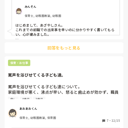
所に呼び出し叱責し「見せしめ」のような指導

	•	自分の思い通りにならないと、期日にだいぶ余裕が
みんそん
あっても私の仕事を奪い、わざわざ他の先生にお願いして完
保育士, 幼稚園教諭, 幼稚園
成品を目の前で見せ「助かるわー！」と言う一方で、保育中
には作業や遊びの権限を奪い、子どもに触れさせない／関わ
はじめまして、あざやしさん。

れない状況を作る

これまでの前職での出来事を辛いのに分かりやすく書いてもら
	•	毎日私の悪口を言い、それも事実を盛った内容で周
い、心が痛みました。

囲に誤解を与えて味方をつける（ミスがないようダブルチェ
ここまであからさまな方がいるのは10年働いているなかで、レ
ックをしても、当日急に違うと怒鳴られ、ダブルチェック内
回答をもっと見る
アケースではないかと私は感じました。

容ではなく怒鳴った側の意見を周囲に伝えられる）

その人は、誰かを自分より下に見たりけなしたりしないと、自
	•	休憩中や作業中、他の職員同士は楽しそうに話して
分を保てない人なのでしょうね。

いるのに、私には投げ捨てるような言葉を吐く（周囲には愛
保育・お仕事
想を振りまきつつ、小声で「お前はそっちやっとけよ」とい
まずは辞められて良かったです。辛い経験からいまは少しずつ
った発言）

頑張られているということで、保育から離れてしまって残念で
罵声を浴びせてくる子ども達。
すが、またスタートできたのですね(^^)

・	入社前オリエンテーションでは、	外見についても言
われることがあった（例：「太っていても良い事ない」「痩
その方の特徴は誰も知らなかったのですかね？

罵声を浴びせてくる子ども達について。

せるためにお腹にサランラップを巻きなさい」といった発
もし、誰もその状況を知らないのであればされたことを、私な
家庭環境が悪く、沸点が早い、怒ると歯止めが効かず、職員
言）

ら毎日メモして書き留めるたり、一字一句言ったことを頑張っ
に罵声を浴びせる子どもが幼児全体の中で数人います。

てメモして(時間まで笑)文句を言われたらこう言ってましたと
脅し
4歳児
3歳児
伝えたりして微力ながら戦います…笑

その他、子供に対しても👇

この人は毎回メモするんだなっていうイメージを植え付けます
罵声、暴言ほんとに酷いです。

・子どもに対して「恥ずかしくないの？」「耳ついてない
あおあおくん
かね…

「しね」「くず」「おまえなんてころしてやる」

の？」と否定的・威圧的に個人を責めたり、羞恥心を刺激す
保育士, 幼稚園教諭, 保育園
「こっちくるな」(といいながら近づいてくる)

る発言で不安や恐怖を与える

7
・
12/15
ただこういう人ばかりいる保育業界ではなく、良い先生もたく
「あっちいけ」←まだ可愛いほう

	•	1歳児に対し「○○ちゃんは食べて偉いけど、○○く
さんいるので、いつか巡り会えるといいなあと思います。長々