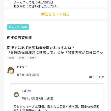
うーん？って思う所があれば

ありがとうございましたとだけ

伝えて個人情報の履歴書は渡さず帰ります🥺！

回答をもっと見る
一応、持参の準備だけはしときます！

キャリア・転職
面接の志望動機
面接では必ず志望動機を聞かれますよね？

『貴園の保育理念に共感して』とか『保育内容が自分に合っ
てると思いました』等々が多いかと思いますが、実際はどう
面接
転職
保育士
なのでしょうか？

私自身、園の雰囲気とか園の規模、保育内容は勘案しますが
クッキー
正直なところ、家から通いやすいか、給与はどうか…という
保育士, 認可保育園
ところに重きを置いています

1
・
1日前
もちろんそんなことは話せませんが

皆さんは、志望動機をどのように答えていますか？また、本
音はどうですか？
せきさん
保育士, 幼稚園教諭, 幼稚園
私もクッキーさん同様、家からの距離や給与面、園全体の雰囲
気などで転職をしました。
