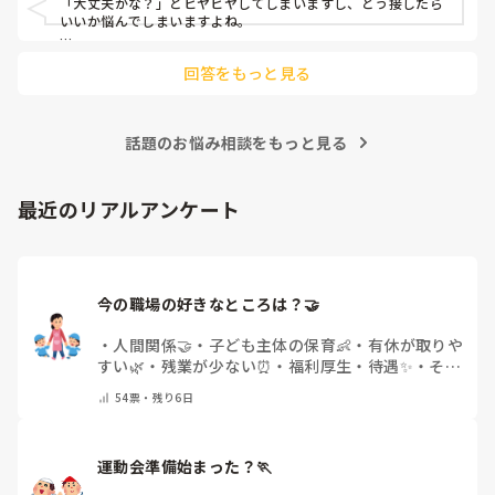
「大丈夫かな？」とヒヤヒヤしてしまいますし、どう接したら
いいか悩んでしまいますよね。

後輩側は「何が分からないかも分からない状態」だったり、
回答をもっと見る
「こんなこと聞いたら迷惑かな」と抱え込んでいるケースがと
ても多いです。

待つスタイルから一歩踏み出して、リーダー側から「〇〇の
話題のお悩み相談をもっと見る
件、どこまで進んだ？」「困ってることない？」と具体的に声
をかけて進捗を確認する仕組みを作ってみてください。

「毎日夕方に5分だけ進捗確認の時間を取る」などルール化し
最近のリアルアンケート
てしまうと、後輩も質問しやすくなりますよ。一人で抱え込ま
ず、声をかけやすい雰囲気作りから試してみてくださいね。
今の職場の好きなところは？🤝 
・
人間関係🤝
・
子ども主体の保育👶
・
有休が取りや
すい🌿
・
残業が少ない⏰
・
福利厚生・待遇✨
・
その
他(コメントで教えてください)
54
票・
残り6日
運動会準備始まった？🏃