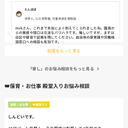
しれない。すぐに転職&有給ないし、追い込まれて辞めても
自己都合退職になるっていうのが悔しい。園長のパワハラっ
たんぽぽ
てどこに言えば良いんだろうか。

保育士, 公立保育園, 児童発達支援施設
園の雰囲気を悪くする人は要らないって言うけど、それを一
番自分がやってるって気付かないんだよね。それで何人追い
mskさん、これまで本当によく耐えてこられましたね。園長か
込んで辞めさせていったか……
らの無視や陰口は立派なパワハラです。悔しいですが、まずは
日記や録音で証拠を残してください。自治体の保育課や労働相
談窓口への相談も有効です。

あなたの心身が一番大切です。一人で抱え込まず、外部の専門
回答をもっと見る
機関も頼ってくださいね。
「脅し」のお悩み相談をもっと見る
👑保育・お仕事 殿堂入りお悩み相談
保育・お仕事
👑殿堂入り
しんどいです。