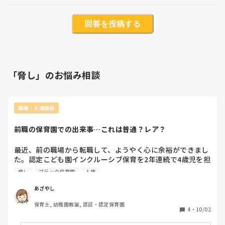
回答を投稿する
「脅し」のお悩み相談
職場・人間関係
前職の保育園での出来事…これは普通？レア？
最近、前の職場から転職して、ようやく心に余裕ができまし
た。認定こども園インクルーシブ保育を2年連続で4歳児を担
当していたものです。

脅し
ブラック保育園
人権
ずっと心の中にモヤモヤがあって、同じ経験をした方がいる
のか知りたくて書きます。

あざやし
保育士, 幼稚園教諭, 認証・認定保育園
前職の保育園でこんなことがありました👇

4
・
10/02
	•	添削や指導を受けるとき、わざわざ職員が集まる場