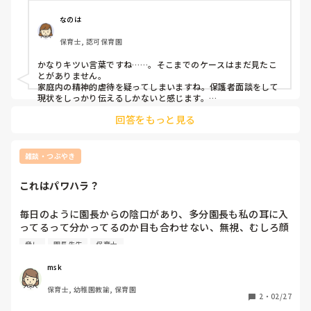
「蝋人形でころしてやる」などなど。

と失礼しました。
んは全然食べないね」と比較し、無理に口に食事を押し込む
ような場面が複数回あった。

なのは
これで不適切保育をするなと、国は言います。

・当然のように腕を引っ張る行為、感情をぶつけるような関
保育士, 認可保育園
しないように、努めています。

わりで、子供が脅える/固まる/泣く姿が毎日(保護者等から通
でも、保育士の人権は？こんな事を言われ続けて、子ども達
報が来たとて改善無し)

かなりキツい言葉ですね……。そこまでのケースはまだ見たこ
を愛せる？と思ってしまいます。

etc.....他にもあげようと思えば沢山あります。

とがありません。

家庭内の精神的虐待を疑ってしまいますね。保護者面談をして
みなさんなら、こういう子ども達にどういう声掛けをします
現状をしっかり伝えるしかないと感じます。

か？

ふたり担任だったため、逃げることができず、毎日のように
回答をもっと見る
そうした発言を受けたら、ちくちく言葉であることや、言われ
怒らずに居られる人が正解ですか？

怒鳴られ続け、うつ病を発症して退職しました。

たら悲しいということは伝えますが、その程度では全く響かず
私は本当に腹が立ちます。こういう子に育てている親にも。
毎日のように言う子どもたちでしたら、ただ保育士が耐えるの
今は保育とは全く違う職種に転職し、短時間から少しずつ頑
は間違っていると思います。現場にも限界はあります。

雑談・つぶやき
張っています。

どこでその言葉を聞いたか、なぜ知ったのか、誰から教わった
か等を本人に聞いたり、前述したように施設長と一緒に保護者
同じような経験をした方はいますか？

これはパワハラ？
面談をしたいと思います。
これは保育業界ではよくあることなのでしょうか、それとも
レアケースでしょうか？

毎日のように園長からの陰口があり、多分園長も私の耳に入
ってるって分かってるのか目も合わせない、無視、むしろ顔
合わせないように避けている感じ。異動命令出したら辞める
脅し
園長先生
保育士
と思ってたみたいだけど、辞めないから分かりやすく私の評
価を落とす方法に切り替えてきたみたい。園長が率先して精
msk
神的イジメをして、退職に追い込もうとしてるみたいだけど
保育士, 幼稚園教諭, 保育園
給料もらう方が大切だからイライラしながらも我慢してるの
2
・
02/27
に、あと1ヶ月この状態が続くかと思うと耐えられないかも