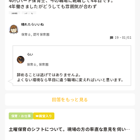
40代パート保育士、今の職場に転職して4年目です。

4年働きましたがどうしても雰囲気が合わず

退職しようと思っています。

退職
パート
周りの職員は、勤続10年以上から何十年という先生がほとん
晴れたらいいね
どです。

保育士, 認可保育園
保護者子どもの愚痴悪口が多く、

19
・
01/02
子どもの前でも

今で言う不適切保育も　

仕方ないよね

らい
もう何も言わずに

保育士, 保育園
子どもの言いなりになればいいんだね

などいう意見で…

辞めることは逃げではありませんよ。

よくない環境なら早目に違う職場に変えればいいと思います。
上の先生に相談することは難しそうです。

主任は同じ考えですし、園長は不在のことが多いです。

回答をもっと見る
最後の職場にしようと思っていましたが

正直苦しい。

辞めることは逃げ、と、過去辞めた人も何年も言われ続けて
保育・お仕事
👑殿堂入り
土曜保育のシフトについて。現場の方の率直な意見を伺いた
いです。