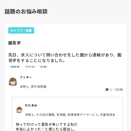
話題のお悩み相談
キャリア・転職
園見学
先日、求人について問い合わせをした園から連絡があり、園
見学をすることになりました。

私としては求人に応募したという認識ですが、『園見学をご
履歴書
持ち物
転職
案内させていただきたいです』とのことで持ち物について質
問しましたが、見学なので特にありませんとのこと

クッキー
保育士, 認可保育園
このような場合は本当に見学だけで終了なのでしょうか？

1
・
1日前
それとも、やはり履歴書や職務経歴書を持参した方が良いの
でしょうか？
わたあめ
保育士, その他の職種, 保育園, 放課後等デイサービス, 児童発達支援
施設
持って行けって意見が多いですよね🥺

本当によかった！と感じたら提出し、
