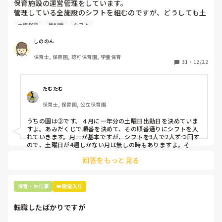
保育施設の運営管理をしています。

管理している全施設のシフトを組むのですが、どうしても土
曜保育だけは入れる方が少なく、いつも苦労しています。

土曜保育
管理職
シフト
応募の段階では皆、月1〜2回の土曜出勤があることに同意し
て入職しているはずですが、いざ勤務が始まると一日も土曜
しののん
出勤が出来ない方ばかりです。

保育士, 保育園, 認可保育園, 学童保育
31
・
12/22
そこで、

①土曜日の希望休は2日まで、と制限をかける

②毎月、必ず土曜保育に入ることのできる日を1日だけピッ
たむたむ
クアップしてもらう

保育士, 保育園, 公立保育園
③仮シフトが出た時、土曜出勤が難しければ自身で代わりの
人を交渉して見つけてもらう

うちの園は③です。４月に一年分の土曜日出勤日を決めていま
すよ。あみだくじで順番を決めて、その順番通りにシフトを入
上記のいずれかの対策を取り入れることを考えています。

れていきます。月一が基本ですが、シフトを9人で2人ずつ回す
ので、土曜日が4週しかない月は無しの時もありますよ。その
土曜日が出られない人は、同じシフト時間の人と自分で交代し
是非、現場の方の意見をお聞かせください。
回答をもっと見る
て貰い、主任に報告してます。
保育・お仕事
👑殿堂入り
転職したばかりですが