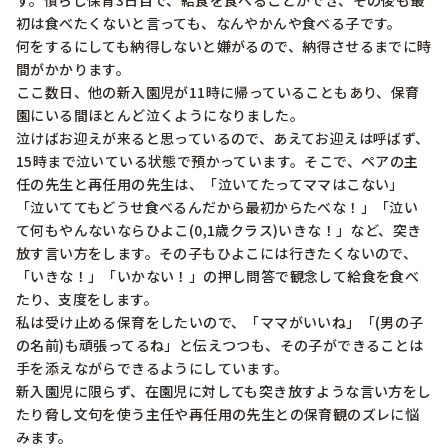
す。慣らし保育3日目で、給食を食べることができ、その後も最
初は食べたくないと言っても、なんやかんや食べる子です。

何をするにしても納得しないと嫌がるので、納得させるまでに時
間がかかります。

ここ数日、他の新入園児が11時に帰っていることもあり、保育
園にいる間ほとんど泣くようになりました。

泣けばお迎えが来ると思っているので、あえてお迎えは呼ばず、
15時まで泣いている状態で預かっています。そこで、ペアの主
任の先生と再任用の先生は、「泣いてたってママはこない」
「泣いててもどうせ食べるんだから最初からたべな！」「泣い
て何もやんないならひよこ(0,1歳クラス)いきな！」など、突き
放す言い方をします。その子もひよこには行きたくないので、
「いきな！」「いかない！」の押し問答で観念して給食を食べ
たり、支度をします。

私は受け止める保育をしたいので、「ママがいいね」「(男の子
の名前)も頑張ってるね」と伝えつつも、その子ができることは
手を添えながらできるようにしています。

新入園児に限らず、在園児に対しても突き放すような言い方をし
たり脅し文句を使う主任や再任用の先生との保育観のズレに悩
みます。
