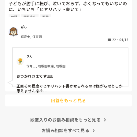
子どもが勝手に転び、泣いておらず、赤くなってもいないの
に、いちいち「ヒヤリハット書いて」

と書かされ

休憩
園長先生
退職
休憩時間に書くしかなく、辛いです

（そう言う本人は書かない）

ぽち
保育士, 保育園
しかも、上司に↑この内容でも

22
・
04/18
「どうしたらなくせるか」

ちゃんと考えて対策を練って書き込むようにと。

呼ばれて一緒に対策を考えさせられること多数

りん
保育士, 幼稚園教諭, 幼稚園
これだけで30〜40分拘束されて辛いです

おつかれさまです🙇🏻‍♀️

皆さんの園はどうですか?
正直その程度でヒヤリハット書かせられるのは嫌がらせとしか
思えません😭💦

他の先生方も同様のことをされているのでしょうか？

回答をもっと見る
あまりご無理されませんよう…😢
殿堂入りのお悩み相談をもっと見る
お悩み相談をすべて見る