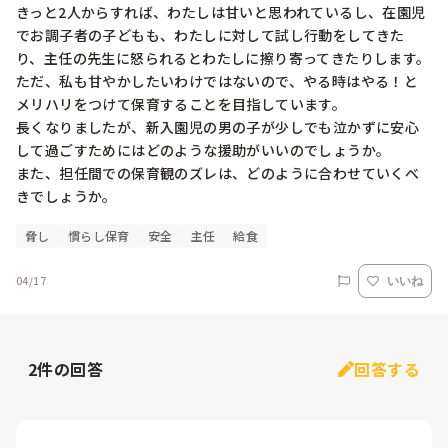
きっと2人からすれば、わたしは甘いと思われているし、在園児
でお調子者の子どもも、わたしに対して試し行動をしてきた
り、主任の先生に怒られるとわたしに擦り寄ってきたりします。

ただ、私も甘やかしたいわけではないので、やる時はやる！と
メリハリをつけて保育することを目指しています。

長くなりましたが、新入園児の男の子が少しでも泣かずに安心
して過ごすためにはどのような援助がいいのでしょうか。

また、担任間での保育観のズレは、どのように合わせていくべ
きでしょうか。
脅し
慣らし保育
安全
主任
給食
04/17
いいね
2
件の回答
回答する