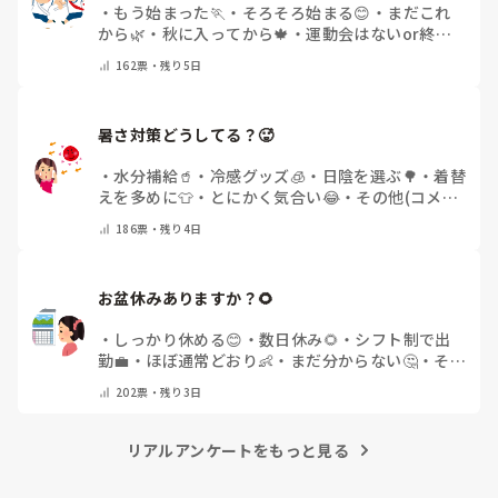
・
もう始まった🏃
・
そろそろ始まる😊
・
まだこれ
から🌿
・
秋に入ってから🍁
・
運動会はないor終わ
った✨
・
その他(コメントで教えてください)
162
票・
残り5日
暑さ対策どうしてる？🥵
・
水分補給🥤
・
冷感グッズ🧊
・
日陰を選ぶ🌳
・
着替
えを多めに👕
・
とにかく気合い😂
・
その他(コメン
トで教えてください)
186
票・
残り4日
お盆休みありますか？🌻
・
しっかり休める😊
・
数日休み🌻
・
シフト制で出
勤💼
・
ほぼ通常どおり👶
・
まだ分からない🤔
・
その
他(コメントで教えてください)
202
票・
残り3日
リアルアンケートをもっと見る