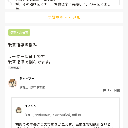
が、その辺は伝えず、「保育理念に共感して」のみ伝えまし
た。

あとは、自分の長所や得意なことが活かせそうだと感じたと伝
回答をもっと見る
保育・お仕事
後輩指導の悩み
リーダー保育士です。

後輩指導で悩んでます。

初めて年長を持つ後輩がいますが

保育士
初めての割にわからないことを聞きにこなかったり、聞かな
いで様子見てると直前になるまで何もアクションがなかった
ちゃっぴー
り

保育士, 認可保育園
他の職員に聞いてる様子もなくて

1
・
1日前
もう何考えてるんだかさっぱりです。

よほど自分に聞きづらいのか、聞く必要性さえ感じないの
ほいくん
か、もうよくわからないです。

保育士, 幼稚園教諭, その他の職種, 幼稚園
対応にも悩みます。
初めての年長クラスで動きが見えず、直前まで相談もないと