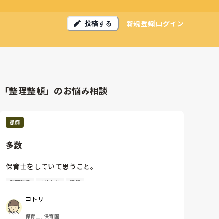
新規登録
ログイン
投稿する
「整理整頓」のお悩み相談
愚痴
多数
保育士をしていて思うこと。

整理整頓
お片付け
記録
片付けられない人が多い、

整理整頓が出来ない、

コトリ
物を元の場所に戻さない、

伝えてこないのに、言わないと怒る、

保育士, 保育園