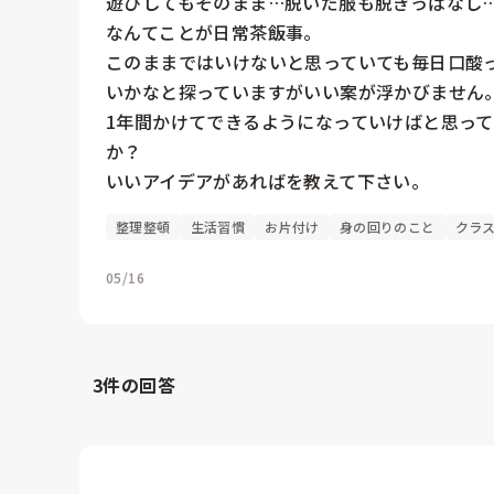
遊びしてもそのまま…脱いだ服も脱ぎっぱなし…
なんてことが日常茶飯事。

このままではいけないと思っていても毎日口酸
いかなと探っていますがいい案が浮かびません。
1年間かけてできるようになっていけばと思っ
か？

いいアイデアがあればを教えて下さい。
整理整頓
生活習慣
お片付け
身の回りのこと
クラ
05/16
3
件の回答