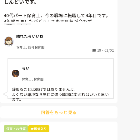
しんどいです。
40代パート保育士、今の職場に転職して4年目です。

4年働きましたがどうしても雰囲気が合わず

退職
パート
退職しようと思っています。

晴れたらいいね
周りの職員は、勤続10年以上から何十年という先生が
ほとんどです。

保育士, 認可保育園
保護者子どもの愚痴悪口が多く、

19
・
01/02
子どもの前でも

今で言う不適切保育も　

らい
仕方ないよね

もう何も言わずに

保育士, 保育園
子どもの言いなりになればいいんだね

などいう意見で…

辞めることは逃げではありませんよ。

よくない環境なら早目に違う職場に変えればいいと思い
上の先生に相談することは難しそうです。

ます。
主任は同じ考えですし、園長は不在のことが多いで
す。

回答をもっと見る
最後の職場にしようと思っていましたが

正直苦しい。

保育・お仕事
👑殿堂入り
辞めることは逃げ、と、過去辞めた人も何年も言われ