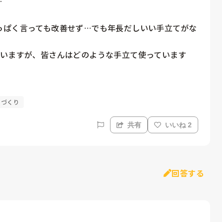


っぱく言っても改善せず…でも年長だしいい手立てがな


ていますが、皆さんはどのような手立て使っています
スづくり
共有
いいね 2
回答する