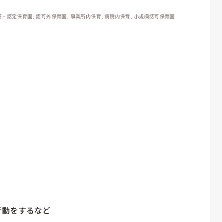
 認証・認定保育園, 認可外保育園, 事業所内保育, 病院内保育, 小規模認可保育園
動をするなど
