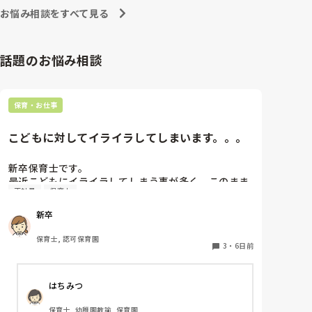
お悩み相談をすべて見る
話題のお悩み相談
保育・お仕事
こどもに対してイライラしてしまいます。。。
新卒保育士です。

最近こどもにイライラしてしまう事が多く、このまま
正社員
保育士
だと子どもが嫌いになってしまうんじゃないかと怖く
なる時があります。今は、イライラすることはあって
新卒
も結局はかわいいしだいすきだなと思います。です
が、4月に比べると、子どもに対してイライラしてし
保育士, 認可保育園
まう事が増えてきました。何度注意しても言うことを
3
・
6日前
聞いてくれなかったり、逆に自分の指示が通らない焦
りからくる自分へのイラつきなど、いろんな感情があ
はちみつ
ります。今はフリーとして色々なクラスに入らせて貰
っていますが、幼児クラスに入ると余計イライラして
保育士, 幼稚園教諭, 保育園