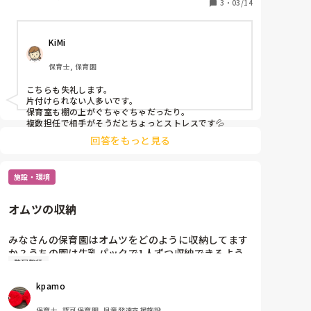
自分の書類の仕事が優先で、他の人の事は考えな
3
・
03/14
い。。

KiMi
やーね。
保育士, 保育園
こちらも失礼します。

片付けられない人多いです。

保育室も棚の上がぐちゃぐちゃだったり。

複数担任で相手がそうだとちょっとストレスです💦
回答をもっと見る
施設・環境
オムツの収納
みなさんの保育園はオムツをどのように収納してます
か？うちの園は牛乳パックで1人ずつ収納できるよう
整理整頓
に作って棚に置いてるのですが、割とスペースとって
て。なんかもっといい収納方法ないか探してます。
kpamo
保育士, 認可保育園, 児童発達支援施設