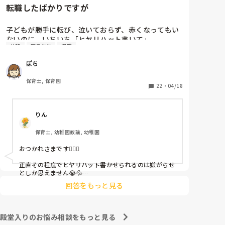
転職したばかりですが
子どもが勝手に転び、泣いておらず、赤くなってもい
ないのに、いちいち「ヒヤリハット書いて」

休憩
園長先生
退職
と書かされ

休憩時間に書くしかなく、辛いです

ぽち
（そう言う本人は書かない）

保育士, 保育園
しかも、上司に↑この内容でも

22
・
04/18
「どうしたらなくせるか」

ちゃんと考えて対策を練って書き込むようにと。

りん
呼ばれて一緒に対策を考えさせられること多数

保育士, 幼稚園教諭, 幼稚園
これだけで30〜40分拘束されて辛いです

おつかれさまです🙇🏻‍♀️

皆さんの園はどうですか?
正直その程度でヒヤリハット書かせられるのは嫌がらせ
としか思えません😭💦

他の先生方も同様のことをされているのでしょうか？

回答をもっと見る
あまりご無理されませんよう…😢
殿堂入りのお悩み相談をもっと見る