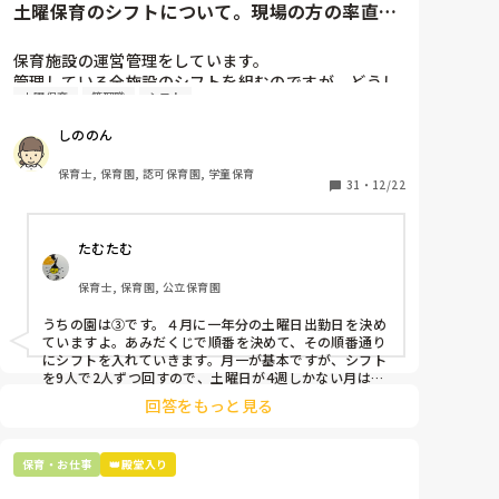
土曜保育のシフトについて。現場の方の率直な
意見を伺いたいです。
保育施設の運営管理をしています。

管理している全施設のシフトを組むのですが、どうし
土曜保育
管理職
シフト
ても土曜保育だけは入れる方が少なく、いつも苦労し
ています。

しののん
応募の段階では皆、月1〜2回の土曜出勤があることに
同意して入職しているはずですが、いざ勤務が始まる
保育士, 保育園, 認可保育園, 学童保育
と一日も土曜出勤が出来ない方ばかりです。

31
・
12/22
そこで、

たむたむ
①土曜日の希望休は2日まで、と制限をかける

②毎月、必ず土曜保育に入ることのできる日を1日だ
保育士, 保育園, 公立保育園
けピックアップしてもらう

③仮シフトが出た時、土曜出勤が難しければ自身で代
うちの園は③です。４月に一年分の土曜日出勤日を決め
わりの人を交渉して見つけてもらう

ていますよ。あみだくじで順番を決めて、その順番通り
にシフトを入れていきます。月一が基本ですが、シフト
上記のいずれかの対策を取り入れることを考えていま
を9人で2人ずつ回すので、土曜日が4週しかない月は無
しの時もありますよ。その土曜日が出られない人は、同
す。

回答をもっと見る
じシフト時間の人と自分で交代して貰い、主任に報告し
てます。
是非、現場の方の意見をお聞かせください。
保育・お仕事
👑殿堂入り