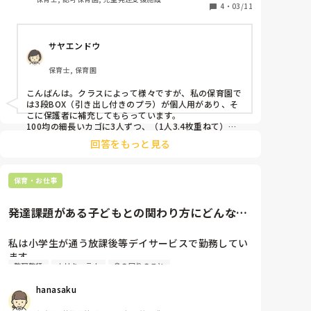
4
・
03/11
サヤエンドウ
保育士, 保育園
こんばんは。クラスによって様々ですが、私の保育園で
は3段BOX（引き出し付きのプラ）が個人用があり、そ
こに保護者に補充してもらっています。

100均の細長いカゴに3人ずつ、（1人3.4枚重ねて）立
てて交互に入れています。ゴムが上の人、ゴムが下の人
回答をもっと見る
というように、、文章じゃ伝わりにくいですよね。
保育・お仕事
発達課題がある子どもとの関わり方にどんな工
夫をしていますか？
私は小学生が通う放課後等デイサービスで勤務してい
ます。

整理整頓
カリキュラム
身の回りのこと
幼児期に園生活の中で、発達課題を抱える子との関わ
り方の工夫はどんなものがありますか？

hanasaku
園生活の中での培った土台をベースに支援を広げる参
考にさせてください。