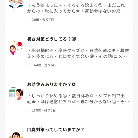
・
もう始まった🏃
・
そろそろ始まる😊
・
まだこれ
から🌿
・
秋に入ってから🍁
・
運動会はないor終わ
った✨
・
その他(コメントで教えてください)
30
票・
残り7日
暑さ対策どうしてる？🥵
・
水分補給🥤
・
冷感グッズ🧊
・
日陰を選ぶ🌳
・
着替
えを多めに👕
・
とにかく気合い😂
・
その他(コメン
トで教えてください)
164
票・
残り6日
お盆休みありますか？🌻
・
しっかり休める😊
・
数日休み🌻
・
シフト制で出
勤💼
・
ほぼ通常どおり👶
・
まだ分からない🤔
・
その
他(コメントで教えてください)
189
票・
残り5日
口臭対策ってしていますか？