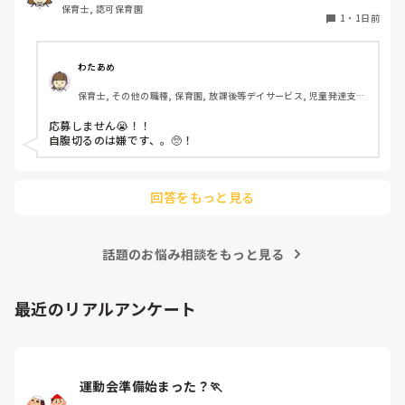
保育士, 認可保育園
1
・
1日前
わたあめ
保育士, その他の職種, 保育園, 放課後等デイサービス, 児童発達支援
施設
応募しません😭！！

自腹切るのは嫌です、。🥺！

回答をもっと見る
話題のお悩み相談をもっと見る
最近のリアルアンケート
運動会準備始まった？🏃