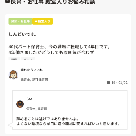
👑保育・お仕事 殿堂入りお悩み相談
保育・お仕事
👑殿堂入り
しんどいです。
40代パート保育士、今の職場に転職して4年目です。

4年働きましたがどうしても雰囲気が合わず

退職しようと思っています。

退職
パート
周りの職員は、勤続10年以上から何十年という先生がほとん
晴れたらいいね
どです。

保育士, 認可保育園
保護者子どもの愚痴悪口が多く、

19
・
01/02
子どもの前でも

今で言う不適切保育も　

仕方ないよね

らい
もう何も言わずに

保育士, 保育園
子どもの言いなりになればいいんだね

などいう意見で…

辞めることは逃げではありませんよ。

よくない環境なら早目に違う職場に変えればいいと思います。
上の先生に相談することは難しそうです。

主任は同じ考えですし、園長は不在のことが多いです。
