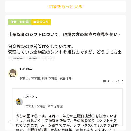
回答をもっと見る
最後の職場にしようと思っていましたが

正直苦しい。

辞めることは逃げ、と、過去辞めた人も何年も言われ続けて
保育・お仕事
👑殿堂入り
土曜保育のシフトについて。現場の方の率直な意見を伺いた
いです。
保育施設の運営管理をしています。

管理している全施設のシフトを組むのですが、どうしても土
曜保育だけは入れる方が少なく、いつも苦労しています。

土曜保育
管理職
シフト
応募の段階では皆、月1〜2回の土曜出勤があることに同意し
て入職しているはずですが、いざ勤務が始まると一日も土曜
しののん
出勤が出来ない方ばかりです。

保育士, 保育園, 認可保育園, 学童保育
31
・
12/22
そこで、

①土曜日の希望休は2日まで、と制限をかける

②毎月、必ず土曜保育に入ることのできる日を1日だけピッ
たむたむ
クアップしてもらう

保育士, 保育園, 公立保育園
③仮シフトが出た時、土曜出勤が難しければ自身で代わりの
人を交渉して見つけてもらう

うちの園は③です。４月に一年分の土曜日出勤日を決めていま
すよ。あみだくじで順番を決めて、その順番通りにシフトを入
上記のいずれかの対策を取り入れることを考えています。

れていきます。月一が基本ですが、シフトを9人で2人ずつ回す
ので、土曜日が4週しかない月は無しの時もありますよ。その