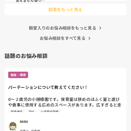
思えません😭💦

他の先生方も同様のことをされているのでしょうか？

回答をもっと見る
あまりご無理されませんよう…😢
殿堂入りのお悩み相談をもっと見る
お悩み相談をすべて見る
話題のお悩み相談
施設・環境
パーテーションについて教えてください！
0〜２歳児の小規模園です。保育室は狭めのほふく室と遊び
や食事に使用する広めのスペースがあります。広すぎると走
り回ったりして落ち着かないので、活動によってパーテーシ
環境構成
安全
小規模保育園
ョンで仕切っています。このパーテーションがウレタンのよ
うな素材で軽いので、ちょっと体が当たると倒れたり、つか
NANA
まり立ちが不安定な子にとっては共倒れになったりで危険で
保育士, 保育園