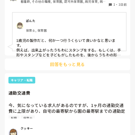
看護師, その他の職種, 保育園, 認可外保育園, 病児保育, 病院
で、教えて下さい。
1
・
1日前
内保育, その他の職場
ぽんた
保育士, 保育園
1歳児の製作だと、何か一つ行うくらいで良いかなと思いま
す。

例えば、出来上がったうちわにスタンプをする。もしくは、手
形やスタンプなどを子どもがしたものを、後からうちわの形に
切る。1歳児なんて集中できないです。興味を持って来てくれ
回答をもっと見る
ただけで十分です。

お部屋では、ビニールシートを敷いて、片栗粉粘土、寒天や春
雨遊び、氷遊び、など間食遊びをたくさん行っています。

キャリア・転職
ホールに行っているクラスにお邪魔するのも良いかなと思いま
通勤交通費
す！いつもと違うおもちゃ、室内に興味津々です！
今、気になっている求人があるのですが、1ヶ月の通勤交通
費に上限があり、自宅の最寄駅から園の最寄駅までの通勤定
期代が5,000円ほどオーバーします

転職
保育士
たかが5,000円と考えるか…

私としてはなかなか大きい金額なので、この時点で応募を迷
クッキー
っているのですが、皆さんならどうしますか？