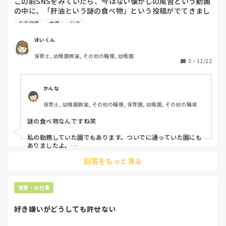
この前SNSをみていたら、今はない懐かしの風習という動画
の中に、「肝油という謎の食べ物」という投稿がでてきまし
た。

生活習慣
食育
公立
今はない・・・と言われましたが、うちの園では今もありま
ほいくん
す（笑）

保育士, 幼稚園教諭, その他の職種, 幼稚園
3
・
12/12
確かに子どもたちの栄養不足を補うために始まった風習と聞
いたことがありますが、現代は栄養不足どころか栄養過多で
すよね😅

かんな
保育士, 幼稚園教諭, その他の職種, 保育園, 幼稚園, その他の職場
まだ肝油食べてる園ってありますか？？

謎の食べ物なんですね笑

前は食べてたけど今はないよーと言う方は、廃止になった経
緯も知りたいです(^^)
私の勤務していた園でもあります。ついでに通っていた園にも
ありましたよ。

その日のお当番さんが分けてくれて(いまはどうか分からないけ
回答をもっと見る
ど)

甘くておいしいって、お帰りの時間に食べるのが楽しみでし
た！
保育・お仕事
好き嫌いがどうしても許せない