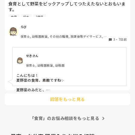
食育として野菜をピックアップしてつたえたないとおもいま
ガママで偏食の大人の完成です。

す。

季節的に夏なので夏野菜を教えたいのですが

食育
絵本
2歳児
おすすめの絵本はありますか？

しかし勿論、保育園では楽しく食べる、無理強いしないが今
色んな野菜が載っているものはよくみるのですが、夏野菜の
の基本です。

らび
みがなくて…

虐待にもなるし自己肯定感が下がるので無理強いはしないで
保育士, 幼稚園教諭, その他の職種, 放課後等デイサービス, 児
教えてください！
すが、全く納得していないです。イライラします。

3
・
7日前
童発達支援施設
私はどうしたら納得できるでしょうか。好きなものだけ食べ
てていい根拠が知りたいです。ポテチだけでもいいのでしょ
せきさん
うか？

保育士, 幼稚園教諭, 幼稚園
その子のことどうでもいいようにしか聞こえません。

こんにちは！

夏野菜の食育、素敵ですね✨

誰かに論破されて自分の固い考え方を変えたいです。

夏野菜のみだと、

根拠のある正論が知れると安心します。
『なつやさいのなつやすみ』

回答をもっと見る
『なつやさいのかいすいよく』

と言う本を昔幼稚園で読みました。

参考にしてみてください🌼
「食育」のお悩み相談をもっと見る