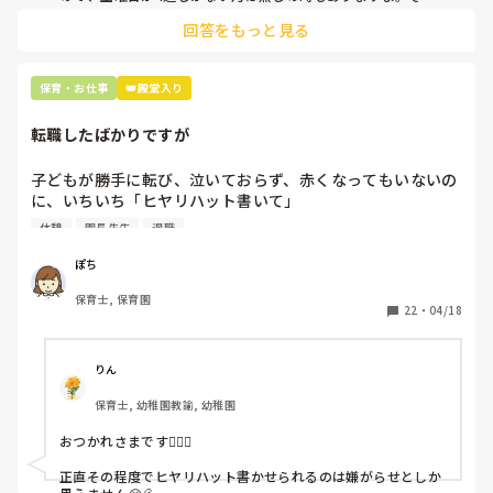
土曜日が出られない人は、同じシフト時間の人と自分で交代し
是非、現場の方の意見をお聞かせください。
回答をもっと見る
て貰い、主任に報告してます。
保育・お仕事
👑殿堂入り
転職したばかりですが
子どもが勝手に転び、泣いておらず、赤くなってもいないの
に、いちいち「ヒヤリハット書いて」

と書かされ

休憩
園長先生
退職
休憩時間に書くしかなく、辛いです

（そう言う本人は書かない）

ぽち
保育士, 保育園
しかも、上司に↑この内容でも

22
・
04/18
「どうしたらなくせるか」

ちゃんと考えて対策を練って書き込むようにと。

呼ばれて一緒に対策を考えさせられること多数

りん
保育士, 幼稚園教諭, 幼稚園
これだけで30〜40分拘束されて辛いです

おつかれさまです🙇🏻‍♀️

皆さんの園はどうですか?
正直その程度でヒヤリハット書かせられるのは嫌がらせとしか