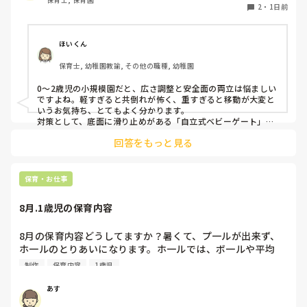
す。かと言って固定してしまうと活動によって柔軟に移動す
2
・
1日前
ることができなくなってしまうし…以前勤務していた園では
しっかりした重いものを置いていましたが、移動が大変で使
い勝手が悪く、子どもがぶつかって倒れた時に怖い思いをし
ほいくん
ました。

保育士, 幼稚園教諭, その他の職種, 幼稚園
皆さんの園ではどんなもので工夫されていますか？
0〜2歳児の小規模園だと、広さ調整と安全面の両立は悩ましい
ですよね。軽すぎると共倒れが怖く、重すぎると移動が大変と
いうお気持ち、とてもよく分かります。

対策として、底面に滑り止めがある「自立式ベビーゲート」な
ら、つかまり立ちでも倒れにくく移動も楽でおすすめです。ま
回答をもっと見る
た、ストッパー付きキャスターをつけたロー棚を仕切りにすれ
ば、倒れず収納にもなって一石二鳥です。

今のウレタン製を活かすなら、壁や固定家具で挟む配置にした
り、脚元に水入りペットボトルなどの重りを付けて補強してみ
保育・お仕事
てくださいね。安全で使いやすい方法が見つかるよう応援して
8月.1歳児の保育内容
8月の保育内容どうしてますか？暑くて、プ一ルが出来ず、
ホ一ルのとりあいになります。ホ一ルでは、ボ一ルや平均
台、風船で遊んでいます。製作で、うちわや望遠鏡や風鈴🎐
制作
保育内容
1歳児
製作をしたりしますが、なかなか、集中できません。1歳児
クラスです、玩具で遊ばせながら、何人かずつよんで、やっ
あす
ています。何か、いいアイデアや、工夫など、何でもいいの