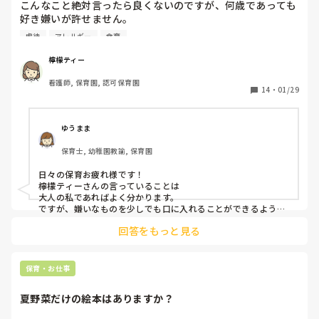
こんなこと絶対言ったら良くないのですが、何歳であっても
好き嫌いが許せません。

虐待
アレルギー
食育
誰だって好き嫌いがあるのは理解できます。

でも好きなものだけ食べ続けるのは違うと思っています。

檸檬ティー
嫌いなものでも、一口でも出るたびに食べるから、大人にな
看護師, 保育園, 認可保育園
って食べれるようになるんです。ずっと拒否できる環境なら
14
・
01/29
そりゃ何歳になっても食べないです。

食材、作ってくれている手間はタダじゃないんです。

ゆうまま
多少我慢してでも、食えるなら食うのが当たり前だと思って
保育士, 幼稚園教諭, 保育園
います。

日々の保育お疲れ様です！

生理的に吐くとかアレルギーなら分かりますが、口に入れた
檸檬ティーさんの言っていることは

ら食べれるなら、食べないのはワガママだと思います。

大人の私であればよく分かります。

好きなもの食べたいなら嫌いなものも満遍なく食べる。

ですが、嫌いなものを少しでも口に入れることができるように
するのが私たちの仕事かな？とも思います。

栄養もそうですが、嫌いでも食べて触れていって、新しい食
回答をもっと見る
周りのお友達が食べているのをみて、食べられるようになった
材も挑戦してってしないと成長も克服もしないです。

子もたくさんいました！

食べれるものが増えた方が、一部のものしか食べれないより
お友達がたくさんいる環境の中で、褒めながら、少しづつ苦手
人生も豊かになると思います。

な食べ物も食べられるようにしていけるといいのかなと思いま
保育・お仕事
す。

好きなものだけ、楽しく食べるなんて綺麗事。食育しても美
イライラせずに、子供たちと向き合っていきましょう！
夏野菜だけの絵本はありますか？
味しそうに食べても、食べないと拒否する子もいます。その
うち食べれる、なんて言葉も、いつになっても食べれないワ