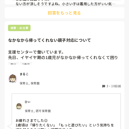
ない方が涼しそうですよね。小さい子は着用した方がいい気が
しますが…
回答をもっと見る
保育・お仕事
なかなから帰ってくれない親子対応について
支援センターで働いています。

先日、イヤイヤ期の1歳児がなかなか帰ってくれなくて困り
ました。やりたかったことがあったみたいなのでそれをやっ
遊び
1歳児
てもらったのですが、じゃ帰ろうってなった時に結局またイ
ヤイヤでギャーギャーで、流石に閉所時間15分も過ぎてるし
まるこ
で、部屋から出てもギャーギャー止まらず、最後の最後でや
保育士, 保育園
っとお母さんが抱っこして帰っていったのですが、どうすれ
3
・
10日前
ばよかったのか。こんな時どんな対応がありますでしょう
か。教えて頂きたいです。
ひぃ
保育士, 認可保育園
お疲れさまでした😌

1歳頃は「帰りたくない」「もっと遊びたい」という気持ちを