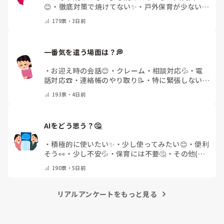
😊
・
徹底対策で焼けてない✨
・
戸外保育が少ない
🌿
・
その他(コメントで教えてください)
179
票・
3日前
一番気を遣う場面は？💭
・
お迎え時の会話😊
・
クレーム・相談対応💦
・
電
話対応☎️
・
連絡帳のやり取り📝
・
特に緊張しない
🌿
・
その他(コメントで教えてください)
193
票・
4日前
AIをどう思う？🤔
・
積極的に使いたい✨
・
少し使ってみたい😊
・
便利
そう👀
・
少し不安💦
・
保育には不要🤔
・
その他(コ
メントで教えてください)
190
票・
5日前
リアルアンケートをもっと見る