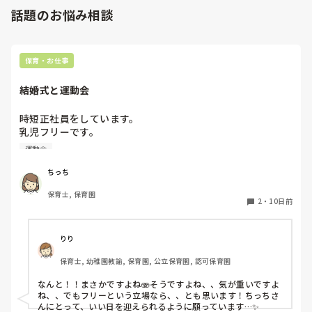
話題のお悩み相談
保育・お仕事
結婚式と運動会
時短正社員をしています。

乳児フリーです。

親友の結婚式と職場の運動会が被ってしまいました、、、😭

運動会
一応相談してみますが気が重いです、、💦
ちっち
保育士, 保育園
2
・
10日前
りり
保育士, 幼稚園教諭, 保育園, 公立保育園, 認可保育園
なんと！！まさかですよね🫨そうですよね、、気が重いですよ
ね、、でもフリーという立場なら、、とも思います！ちっちさ
んにとって、いい日を迎えられるように願っています…✨