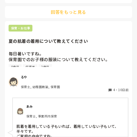
回答をもっと見る
保育・お仕事
夏の肌着の着用について教えてください
毎日暑いですね。

保育園でのお子様の服装について教えてください。

0歳児
保護者
2歳児
今まで勤務していた園は四季を通じて肌着を着用していたの
ですが、4月から新しい園で勤務開始したところ、肌着を着
るや
ていませんでした。

保育士, 幼稚園教諭, 保育園
以前は夏も汗を吸わせるために肌着は必要ですと保護者に説
4
・
10日前
明していたのですが、肌着を着せていない今の園の子どもた
ちをみていると、肌着がないほうが涼しそうです。

あみ
色々な考え方があると思いますが、皆様の園では夏も肌着を
保育士, 事業所内保育
着せていますか？

ちょっと皆さまはどんな感じか聞いてみたくなりました。

肌着を着用している子もいれば、着用していない子もいて、
よろしくお願いいたします。
半々です。

ご家庭の自由ですね。
