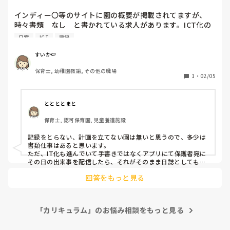
入力が煩雑なため、一時期保護者の方からクレームをいただく
ことが多く苦慮いたしました。

インディー〇等のサイトに園の概要が掲載されてますが、
導入にあたってはオンライン研修もありますが、自園で使用す
時々書類　なし　と書かれている求人があります。ICT化の
る機能に特化した研修を行なう必要があると感じました。

意味のなしなのか、ほぼなしなのか、書類業務をする職員が
日案
ICT
要録
いるのか謎です。

ご参考になれば幸いです。
前職では幼稚園型こども園でしたが、連絡帳、年カリ、その
すいか🍉
日やる事を書くのみの週案、月の目標のみを書く月案、要
保育士, 幼稚園教諭, その他の職場
録、面談児の個別書類、クラスだよりが主でした。

1
・
02/05
自分的には上記の様な内容であればいいなーとは思うのです
が、月案、日案、週案、年カリ、児童票、個別計画等もっと
細かく分かれている園も多いですよね。

ととととまと
保育士, 認可保育園, 児童養護施設
実際に正社員若しくはフルパートの方で担任を持っていて書
類ほぼなし、簡易的な方はいますか？
記録をとらない、計画を立てない園は無いと思うので、多少は
書類仕事はあると思います。

ただ、IT化も進んでいて手書きではなくアプリにて保護者宛に
その日の出来事を配信したら、それがそのまま日誌としても保
存できて…みたいな効率化はされています。

回答をもっと見る
うちの園でも週案は廃止されて月案のみでした。行事の指導案
もパソコンなので毎回1から作ることはしなくて良かったで
す。連絡帳も日誌と兼ねていました。流石に年度初めと年度終
わりは書類が多かったですが、昔よりは確実に減っています
「カリキュラム」のお悩み相談をもっと見る
よ。