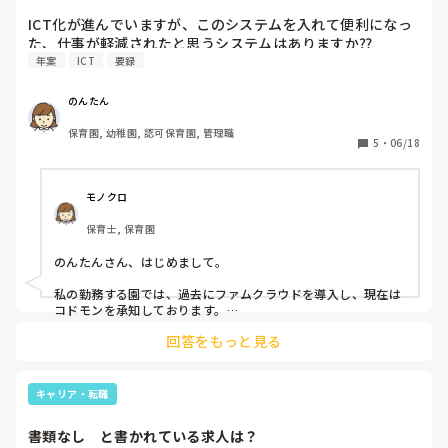
ICT化が進んでいますが、このシステムを入れて便利になっ
た、仕事が軽減されたと思うシステムはありますか⁇
年案
ICT
要録
のんたん
保育園, 幼稚園, 認可保育園, 管理職
5
・
06/18
モノクロ
保育士, 保育園
のんたんさん、はじめまして。

私の勤務する園では、過去にファムクラウドを導入し、現在は
コドモンを承知しております。

回答をもっと見る
各クラスにiPadが一台、また専用iPhoneが一台配布された状
態でのICT導入です。

どちらも一長一短ですが…連絡帳と出欠管理についてはファム
キャリア・転職
クラウドが便利でした。ただ、不具合が頻発したため本園では
解約となっています。

書類なし　と書かれている求人は？
コドモンは幅広く保育業務を行なうことができますが連絡帳の