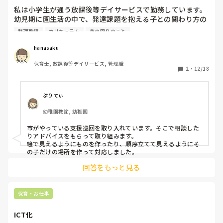
私は小学生が通う放課後等デイサービスで勤務しています。

幼児期に園生活の中で、発達課題を抱える子との関わり方の
工夫はどんなものがありますか？

整理整頓
カリキュラム
身の回りのこと
園生活の中での培った土台をベースに支援を広げる参考にさ
せてください。
hanasaku
保育士, 放課後等デイサービス, 管理職
2
・
12/18
ぷりてぃ
幼稚園教諭, 幼稚園
市がやっている支援巡回を取り入れています。そこで相談した
りアドバイスをもらって取り組みます。

絵で見えるようにものを作ったり、順序立てて見えるようにそ
の子だけの場所を作って対応しました。
回答をもっと見る
保育・お仕事
ICT化