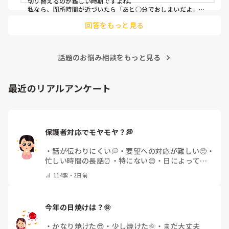
切り替えるのが難しい時期ですよね。

私なら、閉所時間が近づいたら「あと○分でおしまいだよ」
「最後はこれをやったら帰ろうね」と少し前から繰り返し伝え
回答をもっと見る
て心の準備ができるようにします。それでも難しい時は、「帰
りたくなかったね」「もっと遊びたかったね」と気持ちを受け
止めつつ、時間になったら保護者の方と「また遊びに来よう
ね」と声を掛けて切り替えます。

話題のお悩み相談をもっと見る
その日は大変だったと思いますが、最後はお母さんが抱っこし
て帰れたので、その対応で良かったのではないでしょうか。1
歳児にはよくある姿なので、自分を責めなくて大丈夫だと思い
ますよ〜😊
最近のリアルアンケート
保護者対応でモヤモヤ？💭
・
話が伝わりにくい💭
・
要望への対応が難しい🥺
・
忙しい時間の長話⏰
・
特にない😊
・
日によって違
う🌿
・
その他(コメントで教えてください)
114
票・
2日前
今年の日焼けは？🌞
・
かなり焼けた😎
・
少し焼けた🌞
・
まだ大丈夫