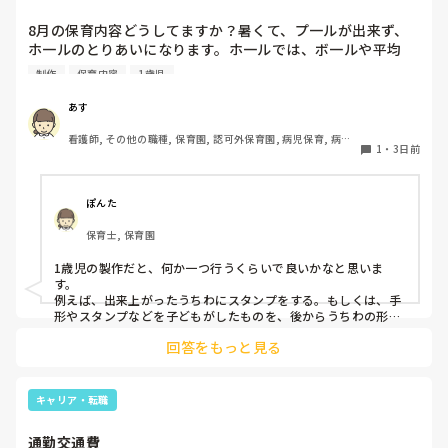
8月の保育内容どうしてますか？暑くて、プ一ルが出来ず、
ホ一ルのとりあいになります。ホ一ルでは、ボ一ルや平均
台、風船で遊んでいます。製作で、うちわや望遠鏡や風鈴🎐
制作
保育内容
1歳児
製作をしたりしますが、なかなか、集中できません。1歳児
クラスです、玩具で遊ばせながら、何人かずつよんで、やっ
あす
ています。何か、いいアイデアや、工夫など、何でもいいの
看護師, その他の職種, 保育園, 認可外保育園, 病児保育, 病院
で、教えて下さい。
1
・
3日前
内保育, その他の職場
ぽんた
保育士, 保育園
1歳児の製作だと、何か一つ行うくらいで良いかなと思いま
す。

例えば、出来上がったうちわにスタンプをする。もしくは、手
形やスタンプなどを子どもがしたものを、後からうちわの形に
切る。1歳児なんて集中できないです。興味を持って来てくれ
回答をもっと見る
ただけで十分です。

お部屋では、ビニールシートを敷いて、片栗粉粘土、寒天や春
雨遊び、氷遊び、など間食遊びをたくさん行っています。

キャリア・転職
ホールに行っているクラスにお邪魔するのも良いかなと思いま
通勤交通費
す！いつもと違うおもちゃ、室内に興味津々です！