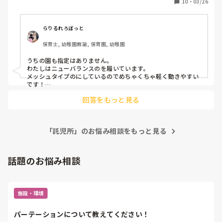
10
・
03/26
託児所
らりるれろぼっと
保育士, 幼稚園教諭, 保育園, 幼稚園
うちの園も指定はありません。

わたしはニューバランスのを履いています。

メッシュタイプのにしているのでめちゃくちゃ軽く動きやすい
です！

でも雨の日は濡れます💦笑

回答をもっと見る
雨の日散歩とかない園なのであまり支障はないです。

雨用の安いスニーカーも持っています。

内履きはすぐに穴が空くので、安いkaepaを履いてます😅
「託児所」のお悩み相談をもっと見る
話題のお悩み相談
施設・環境
パーテーションについて教えてください！