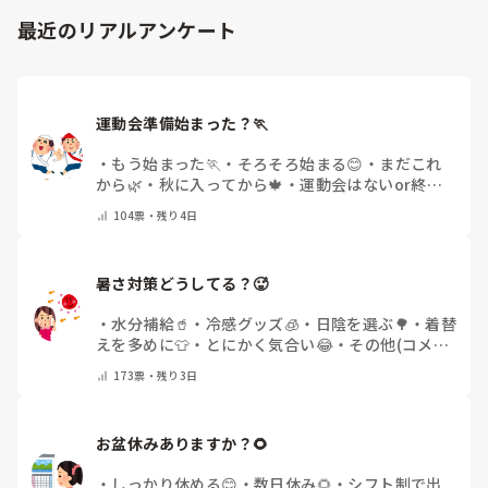
最近のリアルアンケート
運動会準備始まった？🏃
・
もう始まった🏃
・
そろそろ始まる😊
・
まだこれ
から🌿
・
秋に入ってから🍁
・
運動会はないor終わ
った✨
・
その他(コメントで教えてください)
104
票・
残り4日
暑さ対策どうしてる？🥵
・
水分補給🥤
・
冷感グッズ🧊
・
日陰を選ぶ🌳
・
着替
えを多めに👕
・
とにかく気合い😂
・
その他(コメン
トで教えてください)
173
票・
残り3日
お盆休みありますか？🌻
・
しっかり休める😊
・
数日休み🌻
・
シフト制で出