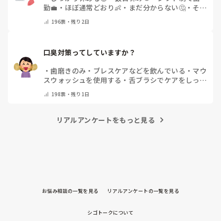
勤💼
・
ほぼ通常どおり👶
・
まだ分からない🤔
・
その
他(コメントで教えてください)
196
票・
残り2日
口臭対策ってしていますか？
・
歯磨きのみ
・
ブレスケアなどを飲んでいる
・
マウ
スウォッシュを使用する
・
舌ブラシでケアをしっか
りする
・
フリスクをかじる
・
気にしたことない
・
そ
198
票・
残り1日
の他(コメントで教えて下さい)
リアルアンケートをもっと見る
お悩み相談の一覧を見る
リアルアンケートの一覧を見る
シゴトークについて