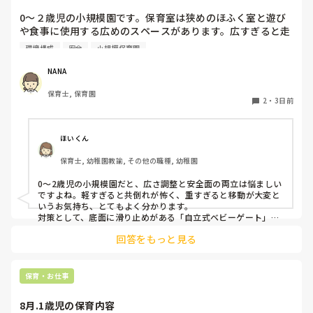
0〜２歳児の小規模園です。保育室は狭めのほふく室と遊び
や食事に使用する広めのスペースがあります。広すぎると走
り回ったりして落ち着かないので、活動によってパーテーシ
環境構成
安全
小規模保育園
ョンで仕切っています。このパーテーションがウレタンのよ
うな素材で軽いので、ちょっと体が当たると倒れたり、つか
NANA
まり立ちが不安定な子にとっては共倒れになったりで危険で
保育士, 保育園
す。かと言って固定してしまうと活動によって柔軟に移動す
2
・
3日前
ることができなくなってしまうし…以前勤務していた園では
しっかりした重いものを置いていましたが、移動が大変で使
い勝手が悪く、子どもがぶつかって倒れた時に怖い思いをし
ほいくん
ました。

保育士, 幼稚園教諭, その他の職種, 幼稚園
皆さんの園ではどんなもので工夫されていますか？
0〜2歳児の小規模園だと、広さ調整と安全面の両立は悩ましい
ですよね。軽すぎると共倒れが怖く、重すぎると移動が大変と
いうお気持ち、とてもよく分かります。

対策として、底面に滑り止めがある「自立式ベビーゲート」な
ら、つかまり立ちでも倒れにくく移動も楽でおすすめです。ま
回答をもっと見る
た、ストッパー付きキャスターをつけたロー棚を仕切りにすれ
ば、倒れず収納にもなって一石二鳥です。

今のウレタン製を活かすなら、壁や固定家具で挟む配置にした
り、脚元に水入りペットボトルなどの重りを付けて補強してみ
保育・お仕事
てくださいね。安全で使いやすい方法が見つかるよう応援して
8月.1歳児の保育内容