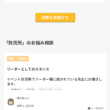
回答を投稿する
「託児所」のお悩み相談
職場・人間関係
リーダーとしてのスタンス
イベント託児等でリーダー職に就かれている先生にお聞きし
ます。

一時預かり
託児所
コミュニケーション
自分のやり方、価値観と異なる先生とお仕事をする場合、そ
の点は指摘しますか？

はんもっく
それとも人それぞれだよね、と見過ごしますか？

保育士, 託児所
どのように対応されているか、お聞きしたいです。

2
・
04/16