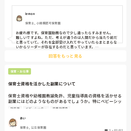
泣いている子を抱っこするか否か、声掛けの仕方、仕事の進
め方等、目に留まることがあります。

lemon
保育士, 小規模認可保育園
派遣の場合、派遣会社の担当者に相談することも考えられま
すが、先方が忙しすぎてあまりコミュニケーションがとれて
お疲れ様です。保育園勤務なので少し違ったらすみません。

いません😅
難しいですよね。ただ、考えが違うのは人間だから当たり前だ
と思っていて、それを全部受け入れてやっていたらまとまらな
いからリーダーが存在するのだと思っています。

私は、自分が違うと思うことはこうしていきます！と伝えます
回答をもっと見る
が、確かにねと言う意見であればその方たちの意見も聞いた上
で判断します。

私のところの場合は明らかにそれって、保育士が楽したいから
でしょ？ということもあったり、間違っていることをやってい
保育・お仕事
ることが明らかなので言えます。

保育士資格を活かした副業について
保育士資格や幼稚園教諭免許、児童指導員の資格を活かせる
副業にはどのようなものがあるでしょうか。特にベビーシッ
ターや託児所、イベント託児などの経験がある方がいらっし
託児所
ベビーシッター
児童指導員
ゃいましたら、具体的な仕事内容や始め方について教えてほ
しいです！
あい
保育士, 公立保育園
1
・
02/02