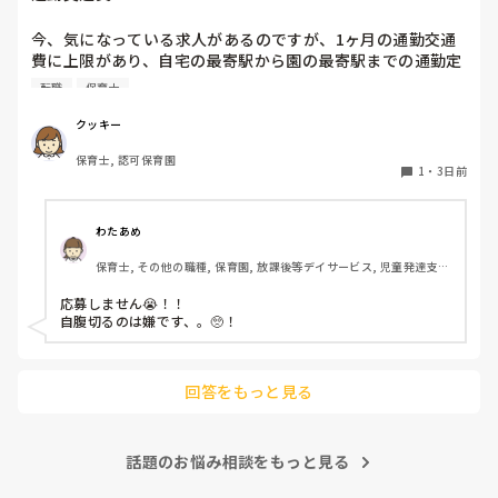
今、気になっている求人があるのですが、1ヶ月の通勤交通
費に上限があり、自宅の最寄駅から園の最寄駅までの通勤定
期代が5,000円ほどオーバーします

転職
保育士
たかが5,000円と考えるか…

私としてはなかなか大きい金額なので、この時点で応募を迷
クッキー
っているのですが、皆さんならどうしますか？
保育士, 認可保育園
1
・
3日前
わたあめ
保育士, その他の職種, 保育園, 放課後等デイサービス, 児童発達支援
施設
応募しません😭！！

自腹切るのは嫌です、。🥺！

回答をもっと見る
話題のお悩み相談をもっと見る