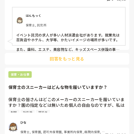
はんもっく
保育士, 託児所
イベント託児の求人が多い人材派遣会社があります。就業先は
百貨店やホテル、大学等、かたいイメージの場所が多いです。

また、歯科、エステ、美容院など、キッズスペース併設の事業
所も増えてきました。
回答をもっと見る
保育・お仕事
保育士のスニーカーはどんな物を履いていますか？
保育士の皆さんはどこのメーカーのスニーカーを履いていま
すか？園の指定などは無いため個人の自由なのですが、私は
今NIKEのスニーカーを履いています。動きやすく使いやすい
制服
託児所
認可外
メーカーはありますか？
ひな
保育士, 保育園, 認可外保育園, 事業所内保育, 病院内保育, 