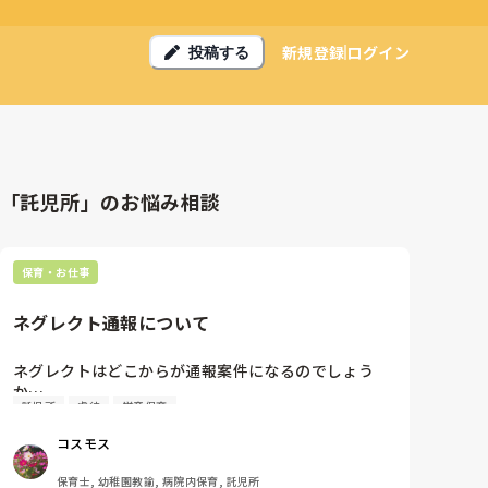
新規登録
ログイン
投稿する
「託児所」のお悩み相談
保育・お仕事
ネグレクト通報について
ネグレクトはどこからが通報案件になるのでしょう
か…

託児所
虐待
学童保育
ずっと気になっている子（小学生）がいますが、

コスモス
学校側で対処するのではと、

他の保育士に通報は待ったされています。

保育士, 幼稚園教諭, 病院内保育, 託児所