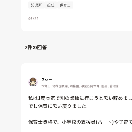
託児所
担任
保育士
06/28
2
件の回答
きぃー
保育士, 幼稚園教諭, 幼稚園, 事業所内保育, 園長, 管理職
私は1度本気で別の業種に行こうと思い辞めま
でし保育に思い戻りました。

保育士資格で、小学校の支援員(パート)や子育て