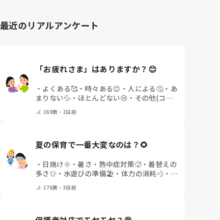
最近のリアルアンケート
「お疲れさま」はありますか？😊
・
よくある🥰
・
時々ある😊
・
人による🤔
・
あ
まりない💦
・
ほとんどない😢
・
その他(コメ
ントで教えてください)
169
票・
2日前
夏の保育で一番大変なのは？🌻
・
日焼け🌞
・
暑さ・熱中症対策🥵
・
着替えの
多さ👕
・
水遊びの準備🏖️
・
体力の消耗💨
・
そ
の他(コメントで教えてください)
176
票・
3日前
保護者対応でモヤモヤ？💭