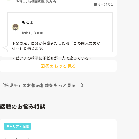
保育士, 幼稚園教諭, 託児所
ます。
6
・
04/11
もにょ
保育士, 保育園
下記の点、自分が保護者だったら「この園大丈夫か
な‥」と感じます。

・ピアノの椅子に子どもが一人で座っている

・未満児のように見受けられる子どもの前に誤飲しそう
回答をもっと見る
な細かい画用紙がある

・子どものかなり近くでハサミを使っている

・先生の足の開き具合
「託児所」のお悩み相談をもっと見る
話題のお悩み相談
キャリア・転職