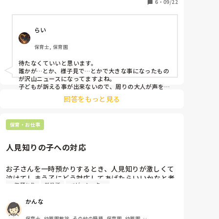
6
・
09/22
詳しく書いて特定も少し怖いので書けないのですが…

これはただの正義感、偽善でしょうか

らい
通報された、または通報する案件を近くで見た方いた
保育士, 保育園
ら

よろしくお願いします。
待たなくていいと思います。

誰かが…とか、様子見で…とかで大きな事になったもの
が沢山ニュースになってますよね。

子どもが訴える事が出来ないので、周りの大人が声をあ
げるべきだと思います。

回答をもっと見る
小学校など、気付かなかったり、すぐに動かない先生も
いますし…
保育・お仕事
人見知りの子への対応
お子さんを一時預かりするとき、人見知りが激しくて
泣けてしまう子にどう対応してあげたらいいかなと考
一時預かり
託児所
ベビーシッター
えています。短い時間ではあるけれど、少しでも泣け
てしまうのが減れば…いいアイデアありましたら教え
かんな
てください！
保育士, 幼稚園教諭, その他の職種, 保育園, 幼稚園, 