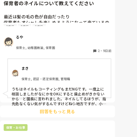
保育者のネイルについて教えてください
り、これからの振る舞いだと思いますよ。

もしまた、休むことがありそうならば、事前に話してお
くことも大事かと。

最近は髪の毛の色が自由だったり

保育者もオシャレを楽しめるようになって来ているの
憶測で考えて妄想を広げないことです。

3歳児
0歳児
2歳児
はとても良いことだと思っているのですが、

デマがいつのまにか事実のようになってしまうのは、人
皆さんの園ではネイルの扱いはどうなっていますか？

間の思い込みの度合いによるものです。
るや
今の園では一応まだNGにはなっているのですが、

爪が弱いからコーティングしていないと割れちゃう、
保育士, 幼稚園教諭, 保育園
とか色々理由がありつつ地味目のネイルを暗黙の了解
2
・
9日前
でしている人が半数くらいいます。

最近はプールがあったりと素足になることが多いので
まき
すが、足は煌びやかなネイルになっています。笑

保育士, 認証・認定保育園, 管理職
そもそもどうしてネイルがNGだったんだっけ？とだん
だんわからなくなって来ました笑

うちはネイルもコーティングもまだNGです。一度上に
他の園ではどのような感じなのか教えていただけたら
相談しましたがなにかをOKにすると歯止めがきかない
から…と園長に言われました。ネイルしてるほうが、指
先危なくない気がするんですけどね💦地方ですが、小さ
な認可外保育所などはネイルOKのとこもあるようで
回答をもっと見る
す。
保育・お仕事