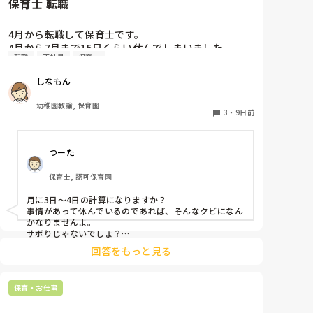
保育士 転職
4月から転職して保育士です。

4月から7月まで15日くらい休んでしまいました。

転職
正社員
保育士
同じクラスの先生いるのですが、いい気しないと思い
ます。やめた方がいいですかね？また、クビになりま
しなもん
すかね？
幼稚園教諭, 保育園
3
・
9日前
つーた
保育士, 認可保育園
月に3日〜4日の計算になりますか？

事情があって休んでいるのであれば、そんなクビになん
かなりませんよ。

サボりじゃないでしょ？

回答をもっと見る
同じクラスの先生が、もしも今後、いい気がしないと言
葉にしてきたり、冷たくあたるなど態度にひどく変化が
あることが出てきたら、その時には、話をして必要に応
保育・お仕事
じて謝るなりすればいいと思います。

何も起きていない段階で、考えを深めすぎてしまうよ