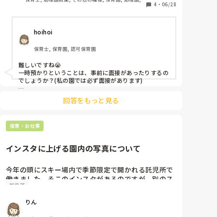
4
・
06/28
その他の職場
hoihoi
保育士, 保育園, 認可保育園
難しいですね😭

一時預かりということは、事前に面接があったりするの
でしょうか？(私の園では必ず面接があります)

もし面接があればその時に、なければお預かりする時
回答をもっと見る
に、お家の方から好きなキャラクターなどを聞けたら、
お子さんの気を紛らすこともできそうですね！

保育・お仕事
外の様子を見せると泣き止むお子さんもいますし、園内
を抱っこで散歩したり、人手があれば対応の方法はある
のですが😂
インスタに上げる園内の写真について
今年の頭にスキー場内で季節限定で開かれる託児所で
働きました。そこのインスタがあるのですが、別のス
託児所
タッフがこの写真をアップしました。その場で私は確
認しませんでした。私と同じようにこの写真気になる
りん
先生いらっしゃいませんか？気にならない？私は割と
細かいと言われる性格をしているので、モヤっており