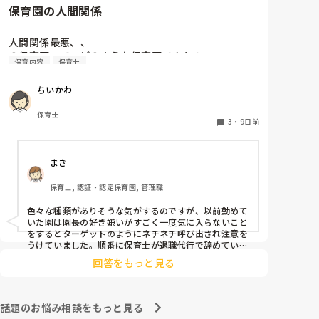
保育園の人間関係
人間関係最悪、、

の保育園って、どのような保育園ですか？
保育内容
保育士
ちいかわ
保育士
3
・
9日前
まき
保育士, 認証・認定保育園, 管理職
色々な種類がありそうな気がするのですが、以前勤めて
いた園は園長の好き嫌いがすごく一度気に入らないこと
をするとターゲットのようにネチネチ呼び出され注意を
うけていました。順番に保育士が退職代行で辞めていっ
ていました。残ってる先生は園長のご機嫌取りでサビ残
回答をもっと見る
当たり前、製作や発表会なども自由にできずで、やめた
いけど子どもたちのことを思うとやめれない…というよ
うな状態でした。きっと他にもこんな園たくさんありそ
うですよね💦
話題のお悩み相談をもっと見る