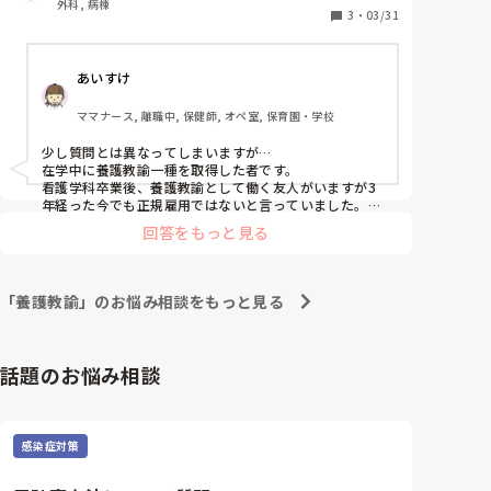
外科, 病棟
とおもっています。

3
・
03/31
私は美容クリニックに勤めていたことがありますが、

看護師から養護教諭になられた方いますか？
子どもがいない人がこなせるようなシフトと勤務時間な
んです。

あいすけ
出産前までと考えると、

美容クリニックに勤められる年数には限りがあると思い
ママナース, 離職中, 保健師, オペ室, 保育園・学校
ます。

少し質問とは異なってしまいますが…

一方で養護教諭は資格を取っておけば、

在学中に養護教諭一種を取得した者です。

年齢を重ねてからでもできる仕事だと思うので、

看護学科卒業後、養護教諭として働く友人がいますが3
将来の自分のために取っておいた方が良いのではないで
年経った今でも正規雇用ではないと言っていました。

しょうか？

資格取得には全く苦労しませんでしたが

回答をもっと見る
と思いました。
就活をみているとやっぱり大変そうだった印象です。
「養護教諭」のお悩み相談をもっと見る
話題のお悩み相談
感染症対策