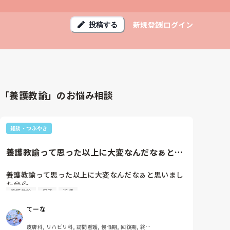
新規登録
ログイン
投稿する
「養護教諭」のお悩み相談
雑談・つぶやき
養護教諭って思った以上に大変なんだなぁと思
いました😵💦子どもの怪我を1...
養護教諭って思った以上に大変なんだなぁと思いまし
た😵💦

養護教諭
怪我
派遣
子どもの怪我を1人で判断して対応しないといけない
し、時々親御さんからのクレームもある。責任重いな
てーな
ぁ💦

皮膚科, リハビリ科, 訪問看護, 慢性期, 回復期, 終末