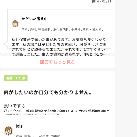
小学校の派遣看護師なのですが、今度、養護の先生が
4
・
01/21
期
1日不在で、私が代理をするのでドキドキしてます😵

担任の先生や上の先生方に相談しながら頑張ろ💪
ただいた考え中
内科, 外科, 呼吸器科, 消化器内科, 小児科, 産科・婦人科, 総
合診療科, ママナース, 介護施設, 脳神経外科, 慢性期, 回復
期, 終末期, 透析
私も保育所で働いた事があります。お気持ち良くわかり
ます。私の場合は子どもたちの素直さ、可愛らしさに癒
されて何とか頑張ってました、それでも、1年半くらい
で退職しました。主人の協力が得られず、小6と小1の育
児との両立が大変だったから。

回答をもっと見る
ベテランの先生に相談すると良いと思いますよ。平和で
何も起きないことを祈っています。
看護・お仕事
何がしたいのか自分でも分かりません。
長いです💧

私は今年、養護教諭の資格が取れる大学の受験勉強に
養護教諭
美容クリニック
彼氏
専念するために病棟を辞めました。

現在辞めて半年。大学受験まで残り数週間。

猪子
急に養護教諭になる気が失せてきており、美容クリニ
ックや心療内科等の看護師として働きたい欲が大きく
病棟, 離職中, 一般病院, 回復期