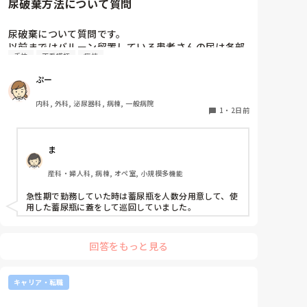
尿破棄方法について質問
尿破棄について質問です。

以前まではバルーン留置している患者さんの尿は各部
手技
正看護師
病棟
屋のトイレに破棄する形でしたが、感染予防上汚物処
理室でのみ破棄に代わり1人ウロバッグ空っぽにした
ぷー
らその尿はすぐに汚物処理室に持っていくという非効
率な方法になってます。尿破棄人数は10人近くになる
内科, 外科, 泌尿器科, 病棟, 一般病院
ので病室と汚物処理室を10往復する形に。結果尿破棄
1
・
2日前
に時間がかかってます。

以前の病院では尿破棄用ワゴン下段に蓄尿袋を患者さ
ま
ん分セットしワゴン下段に乗せて破棄していき最後ま
とめて汚物処理室で破棄してたのでその方法はダメな
産科・婦人科, 病棟, オペ室, 小規模多機能
のか？と疑問抱いてます。もちろん汚物見えないよう
ワゴンにカバーする等対策して。

急性期で勤務していた時は蓄尿瓶を人数分用意して、使
皆さんの病棟ではどのような方法取られてますか？
用した蓄尿瓶に蓋をして巡回していました。
回答をもっと見る
キャリア・転職