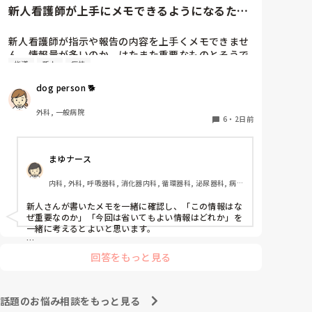
そこから先は何か所か眼科クリニックを転々として今の
新人看護師が上手にメモできるようになるため
職場に至る、という感じです。
には…
新人看護師が指示や報告の内容を上手くメモできませ
ん。情報量が多いのか、はたまた重要なものとそうで
指導
新人
病棟
ないものの仕分けができないのか…  肝心な事柄を逃
してしまいます。何かよい指導方法はないでしょう
dog person 🐕
か？　出来るだけゆっくり指示・報告するよう皆で努
力しています。
外科, 一般病院
6
・
2日前
まゆナース
内科, 外科, 呼吸器科, 消化器内科, 循環器科, 泌尿器科, 病
棟, 消化器外科, 一般病院
新人さんが書いたメモを一緒に確認し、「この情報はな
ぜ重要なのか」「今回は省いてもよい情報はどれか」を
一緒に考えるとよいと思います。

ただ間違いを指摘するのではなく、患者さんの状態や報
回答をもっと見る
告の目的に照らして振り返ることで、重要度を判断する
力が少しずつ身につくのではないでしょうか。最初は情
報を多く書いてしまうことも自然だと思うので、繰り返
し一緒に整理しながら、必要な内容を選べるよう支援す
話題のお悩み相談をもっと見る
るとよいと思います。