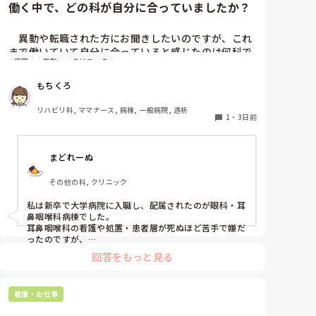
働く中で、どの科が自分に合っていましたか？
　異動や転職された方にお聞きしたいのですが、これ
まで働いていて自分に合っていると感じたのは何科で
復職
異動
クリニック
したか？

また、どんなところが合っていると感じましたか？

もちくろ
私はこれまで脳神経外科、リハビリ科、透析室と経験
リハビリ科, ママナース, 病棟, 一般病院, 透析
しましたが、どこもしっくり来なくて悩んでいま
1
・
3日前
す…。次回の転職の参考にさせていただきたいです😭
まどれーぬ
その他の科, クリニック
私は新卒で大学病院に入職し、配属されたのが眼科・耳
鼻咽喉科病棟でした。

耳鼻咽喉科の看護や処置・患者層が死ぬほど苦手で嫌だ
ったのですが、

眼科は自分に合っていて好きだったので、そこからずー
回答をもっと見る
っと眼科で働いています。

大学病院に在籍していると必ず異動があるため、永遠に
看護・お仕事
眼科病棟に居続けることは不可能なので、

異動の声がかかる前に眼科クリニックに転職しました。
