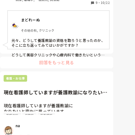
なっています。

9
・
10/22
多分、養護教諭の資格を取得してもこの先就職はする
つもりが無いため合格した後の1年間の学生生活は無
まどれーぬ
駄では？と思ってしまっています。

その他の科, クリニック
しかし、夏頃に彼氏のご両親と食事に行った際大学受
験のため病棟を辞めた話をすると｢辞めてまで挑戦す
元々、どうして養護教諭の資格を取ろうと思ったのか、

るの凄いよ！｣と、とても応援してくれました。

そこに立ち返ってみてはいかがですか？

昨日も応援メッセージをくれました。

その手前、｢やっぱり養護教諭辞めて美容看護師にな
どうして美容クリニックや心療内科で働きたいという欲
が大きくなったのか、

りました｣と言うのは気まずくて…

回答をもっと見る
それも考えてみる。

応援していた自分の子供の恋人が｢やっぱり養護教諭
になるの辞めました｣と言ってきたらどう思います
人様の顔色を窺ってやる気のない資格を取る、というの
か？印象悪いですよね…？意志弱いなーと思います？

看護・お仕事
はおかしな話だと思います。

｢落ちた｣と言ってもこの1年間何してたの…？ともな
印象悪いとか、意志が弱いとかじゃなくて、

りますし😭

現在看護師していますが養護教諭になりたいと
誰のための資格なのでしょうか。

密かに思っています。専門卒で...
彼のご両親の評価のために取るのですか？

(私の両親は｢もう願書出してるんだし受けるだけ受け
現在看護師していますが養護教諭に

てみたら｣と言ってます。)

私は、猪子さんのご両親がおっしゃるように受けた方が
なりたいと密かに思っています。

良いのではないかと思います。

養護教諭
保健師
正看護師
専門卒で保健師の資格は持っていません。

この1年間、時間とお金の無駄でした…。
通信で取れる大学もあるみたいだけど

猪子さんが今おいくつかは存じ上げませんが、

na
美容クリニックに長く勤めることって多分難しいです
養護教諭試験をうけて教員試験を受けても

よ。

就職倍率7倍と聞いてあまり現実的ではないかな
