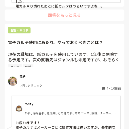
した。

電カルやり慣れたあとに紙カルテはつらいですよね…。
回答をもっと見る
看護・お仕事
電子カルテ使用にあたり、やっておくべきことは？
現在の職場は、紙カルテを使用しています。1年後に閉院す
る予定です。次の就職先はジャンルも未定ですが、おそらく
電子カルテだろうなと思っています。

カルテ
転職
電カル使用にあたり、今のうちからやっておくと良い事はあ
りますか？

花子
タイピング練習は時々していますが、他に自分で準備できる
内科, クリニック
ことや、オススメはありますか？
4
・
10日前
melty
外科, 泌尿器科, 急性期, その他の科, ママナース, 病棟, リーダー, 消
化器外科
お疲れ様です！

電子カルテはメーカーごとに操作方法は違いますが、基本的な