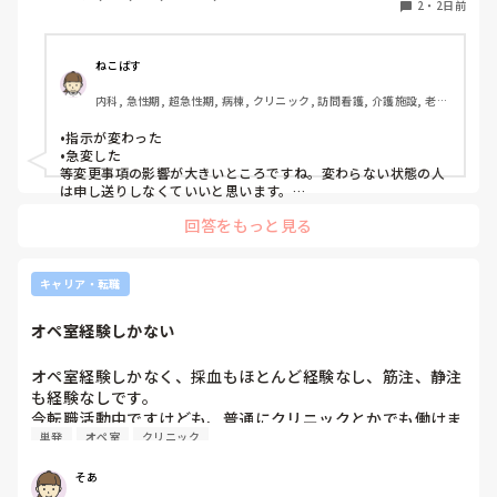
で、5分以内で終わるように、と言われています。

2
・
2日前
人にもよるのですが、端的な申し送りのためにこれだけは知
っておきたい内容は何ですか？？
ねこばす
内科, 急性期, 超急性期, 病棟, クリニック, 訪問看護, 介護施設, 老健
施設, リーダー, 神経内科, 脳神経外科, 一般病院, 慢性期, 回復期, 終
末期, 透析, 保育園・学校, SCU, 派遣, 小規模多機能, 看護多機能
•指示が変わった

•急変した

等変更事項の影響が大きいところですね。変わらない状態の人
は申し送りしなくていいと思います。

絶対伝えたいけど長文で記録には残せない時は時間がある時は
回答をもっと見る
Wordで文章を作って渡してました。
キャリア・転職
オペ室経験しかない
オペ室経験しかなく、採血もほとんど経験なし、筋注、静注
も経験なしです。

今転職活動中ですけども、普通にクリニックとかでも働けま
単発
オペ室
クリニック
すかね(考えてるところは、眼科や皮膚科あたりです)

そあ
もう一つ、単発のバイトもしたいのですがオペ室経験しかな