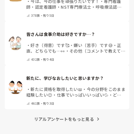
・
今は、今の仕事を頑張りたいです！
・
専門看護
師
・
認定看護師
・
NST専門療法士
・
呼吸療法認定
士
・
糖尿病療養指導士
・
認知症ケア専門士
・
消化器
378
票・
残り5日
内視鏡技師
・
その他(コメントで教えて下さい)
皆さんは食事介助は好きですか…？
・
好き（得意）です🥰
・
嫌い（苦手）です😅
・
正
直、どちらでも…👀
・
その他（コメントで教えてく
ださい）
432
票・
残り4日
新たに、学びなおしたいと思いますか？
・
新たに資格を取得したい📖
・
今の分野をこのまま
経験したい😊
・
仕事でいっぱいいっぱい💦
・
どん
な自分になりたいか探し中🧐
・
その他（コメントで
461
票・
残り3日
教えてください）
リアルアンケートをもっと見る