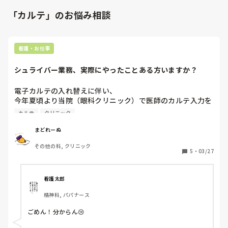
「カルテ」のお悩み相談
看護・お仕事
シュライバー業務、実際にやったことある方いますか？
電子カルテの入れ替えに伴い、

今年夏頃より当院（眼科クリニック）で医師のカルテ入力を
看護師が横について行う形になる予定です。

カルテ
クリニック
院長がPC操作が苦手なため、所謂シュライバー業務を担う
まどれーぬ
ことになります。

その他の科, クリニック
5
・
03/27
これまで他の職場で医療事務の方がシュライバーをされてい
るのは見ていましたが、

自分が実際に行うのは初めてのため、やや不安があります( 
看護太郎
´ω｀; )

精神科, パパナース
ちなみに眼科経験は長く、タイピングやPC操作は比較的得
ごめん！分からん😢
意な方です。
