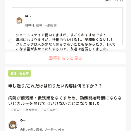
はち
精神科, 病棟, 一般病院
ショートステイで働いてますが、すごくおすすめです！

職場にもよりますが、扶養内もいけるし、業務重くないし！

クリニックは人が少なく休みづらいことも多かったり、1人で
こなす量が多かったりするので、友達は苦労してました。
回答をもっと見る
看護・お仕事
申し送り/これだけは知りたい内容は何ですか？？
病院が前残業・後残業をなくすため、勤務開始時間にならな
いとカルテを開けてはいけないことになりました。

カルテ
情報収集
申し送り
そのため、十分な情報収集が困難になり、前勤務者がしっか
りと記録に残していない場合はとても困ることが増えまし
みー
た。申し送り自体は存在していますが、後残業もなくす風潮
内科, 外科, 病棟, リーダー, 外来