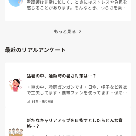
看護師は非常に忙しく、ときにはストレスや負担を
感じることがあります。そんなとき、つらさを乗り
越えるためにはどうすればよいでしょうか？この記
事では、看護師がつらさを感じたときの対処法や秘
訣を紹介します。
もっと見る
最近のリアルアンケート
猛暑の中、通勤時の暑さ対策は…？
・
車の中、冷房ガンガンです
・
日傘、帽子など着衣
で工夫してます
・
携帯ファンを使ってます
・
保冷剤
を持ち運んでいます
・
特に暑さ対策はしていませ
91
票・
残り6日
ん
・
その他（コメントで教えて下さい）
新たなキャリアアップを目指すとしたらどんな資
格…？