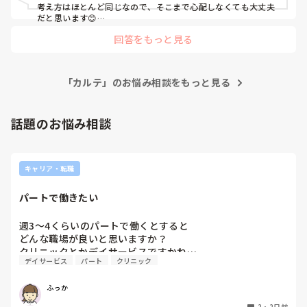
考え方はほとんど同じなので、そこまで心配しなくても大丈夫
だと思います😊

回答をもっと見る
タイピング練習を続けるのは一番役立つと思います！あとはシ
ョートカットキー（Ctrl+C、Ctrl+V、Ctrl+Zなど）に慣れて
おくと、入力がかなりスムーズになります。

電子カルテは実際に触りながら覚える部分が大きいので、入職
「カルテ」のお悩み相談をもっと見る
後の研修やOJTで十分慣れていけると思います。紙カルテで培
ったアセスメント力や記録の書き方のほうが、長い目で見ると
大切かと☺️✨
話題のお悩み相談
キャリア・転職
パートで働きたい
週3〜4くらいのパートで働くとすると

どんな職場が良いと思いますか？

クリニックとかデイサービスですかね…
デイサービス
パート
クリニック
ふっか
2
・
2日前