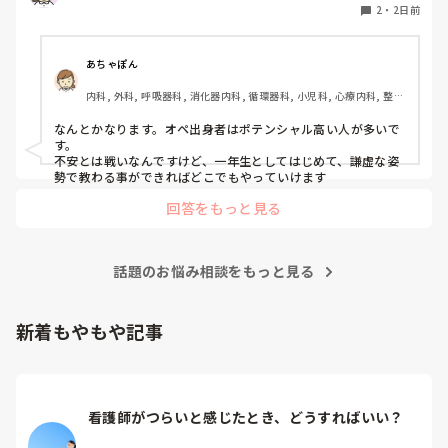
い人でも働けるようなところはありますかね。

2
・
2日前
病棟経験も一度もないので色々と不安でいっぱいです。
あちゃぽん
内科, 外科, 呼吸器科, 消化器内科, 循環器科, 小児科, 心療内科, 整形
外科, 産科・婦人科, 耳鼻咽喉科, 皮膚科, 泌尿器科, リハビリ科, 総
合診療科, 救急科, 超急性期, ICU, CCU, HCU, その他の科, ママナー
なんとかなります。オペ出身者はポテンシャル高い人が多いで
ス, 外来, 神経内科, 脳神経外科, NICU, 消化器外科, 一般病院, 慢性
す。

期, 回復期, 終末期, オペ室, 透析, 検診・健診
不安とは戦いなんですけど、一年生としてはじめて、謙虚な姿
勢で教わる事ができればどこでもやっていけます
回答をもっと見る
話題のお悩み相談をもっと見る
新着もやもや記事
看護師がつらいと感じたとき、どうすればいい？