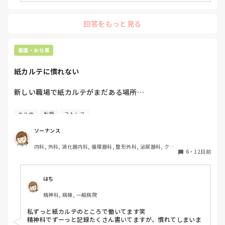
実際にシュライバーの経験がある方に、

●どの程度まで入力しているか

回答をもっと見る
●慣れるまで大変だったこと

など含め、体験談をお聞きできたら嬉しいです🙏🏻✨

看護・お仕事
診療科は問わず、幅広くお聞かせいただけるとありがたいで
す(｡•́ᴗ•̀｡)
紙カルテに慣れない
新しい職場で紙カルテがまだある場所…

人員のコストと電子化を天秤にかけてもなんだろうな…

カルテ
転職
ストレス
電カルないなら報酬減しますよみたいなシステムにしてくれ
ソーナンス
んやろか

内科, 外科, 消化器内科, 循環器科, 整形外科, 泌尿器科, クリ
6
・
12日前
ニック, 透析
まだ、紙カルテの場所ありますか？
はち
精神科, 病棟, 一般病院
私ずっと紙カルテのところで働いてます笑

精神科でずーっと記録たくさん書いてますが、慣れてしまいま