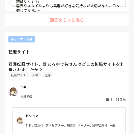
勤務してます。

容姿やスタイルよりも美容が好きな気持ちが大切だなと、日々
感じてます。

回答をもっと見る
看護師としての仕事もありますが、カウンセリングなど、看護
師じゃなくてもできる仕事をする場面も多いです。

そこに対して違和感を覚えてしまうと美容にやりがいを感じな
いかもしれません。

キャリア・転職
時には営業というか、おすすめの施術を勧めることもあります
し、売り上げがインセンティブとして反映されることもありま
転職サイト
す。

私の勤務先のクリニックでは、その人に合わない施術を勧める
看護転職サイト、数ある中で皆さんはどこの転職サイトを利
ことはありませんが、某大手や売り上げしか考えてない美容ク
リニックだと、患者さんから巻き上げるように営業をかけるこ
転職サイト
入職
退職
ともあるようです。

そういった側面が美容にはありますので、参考になればと思い
ます。

白菜
話が逸れましたが、患者さんが綺麗になっていく姿を見たり、
介護施設
8
・
21日前
変化に喜ばれた時はとてもやりがいを感じますので、美容好き
ならぜひチャレンジしてみてください！

美容大好きな気持ちをぶつけるのが面接のコツです😊
ビション
外科, 救急科, プリセプター, 保健師, リーダー, 脳神経外科, 一般病
院, 大学病院