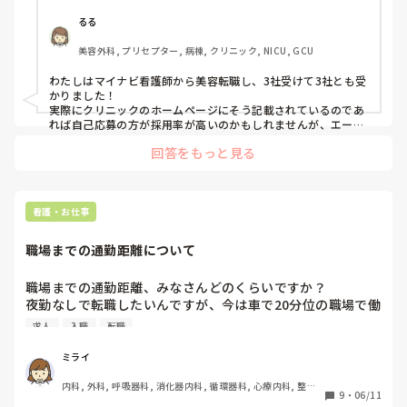
の方が採用率が高い傾向にあると書かれていました。

美容クリニックへ転職されたかた是非アドバイスをお願いし
るる
ます。

美容外科, プリセプター, 病棟, クリニック, NICU, GCU
自己応募のほうがいいのでしょうか？

エージェントは利用されましたか？利用された方は、どのエ
わたしはマイナビ看護師から美容転職し、3社受けて3社とも受
ージェントか教えて頂きたいです！
かりました！

実際にクリニックのホームページにそう記載されているのであ
れば自己応募の方が採用率が高いのかもしれませんが、エージ
ェントに高額な仲介料を払いたくないということだと思うので
回答をもっと見る
そういう記載をすること自体どうなのかな？とも思ってしまい
ました。

面接対策、履歴書対策など手伝ってもらえるので第一志望以外
でエージェントを活用して感覚を掴むのもありかもしれません
🙆‍♀️笑
看護・お仕事
職場までの通勤距離について
職場までの通勤距離、みなさんどのくらいですか？

夜勤なしで転職したいんですが、今は車で20分位の職場で働
いています。社会人になってから電車を使ったことはないん
求人
入職
転職
ですが、電車通勤の方で、電車で40分位の職場は通いづらい
でしょうか？乗り換えはないです。
ミライ
内科, 外科, 呼吸器科, 消化器内科, 循環器科, 心療内科, 整形
9
・
06/11
外科, リハビリ科, 急性期, 超急性期, プリセプター, 病棟, リ