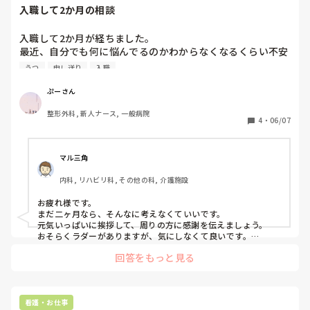
として1から教えてくれます。プリセプター制度や、ラダー、
今後について、

入職して2か月の相談
新人教育はどんな感じなのか面接の際に聞いてみてください。
悩んでいるのでしたら准看護師として一度働いてみて看護師が
・看護助手のまま転職を考えるべきか

自分に合うかどうか、合わなければまた考えればいいですし、
入職して2か月が経ちました。

・准看護師として再スタートを目指すべきか

合えばお子さんの様子をみながら看護師として上を目指すとい
最近、自分でも何に悩んでるのかわからなくなるくらい不安
・まず勉強をしてから転職活動をするべきか

うのもいいと思います。

が多いです。新人だからわからないことが多いんですけど、
うつ
申し送り
入職
まだまだ若いので可能性はたくさんありますよ☺️子どもさんが
・ブランクの長い准看護師を受け入れてくれる職場はあるの
どう考えながら仕事したらいいのか教えていただきたいで
小さいうちはパートでも時短でも、クリニックでも働き方はい
か

す。

ろいろあります。

ぷーさん
お子さんを優先に、やりたい事を見つけてくださいね😊
① 新人看護師としての不安

などで悩んでいます。

整形外科, 新人ナース, 一般病院
* 業務量が増えてついていけるか不安

4
・
06/07
* 何を優先して動けばいいかわからない

同じような経験をされた方や、採用・教育に関わったことが
* オペ迎えや申し送りで何を聞けばいいかわからない

ある方がいればアドバイスをいただきたいです。
* 電話対応が苦手

マル三角
* メモをたくさん取るけど整理できない

内科, リハビリ科, その他の科, 介護施設
* 報告や質問のタイミングがわからない

* 自信がなくて声が小さくなる

お疲れ様です。

まだ二ヶ月なら、そんなに考えなくていいです。

② 指導者・先輩との関係

元気いっぱいに挨拶して、周りの方に感謝を伝えましょう。

* 怖い先輩と勤務が被ると出勤前から憂うつになる

おそらくラダーがありますが、気にしなくて良いです。

病院にとっては、長く働いてほしいのが一番です。

* 自分がどう評価されているのか気になる

回答をもっと見る
もし、仕事行きたくないなら診断してもらって休みましょう。

* 陰で悪く言われていないか不安になる

働く期間は40年以上あります。

* 質問していいのか迷う

今の病院じゃなくても働けますし、道はたくさんありますよ。
* 課題やチェックを見てもらうタイミングが難しい

* 先輩によって言うことが違って混乱する

看護・お仕事