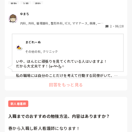
裏で悪口ばっかで誰が繋がっているかわかんないから話がで
異動
入職
夜勤
きません。冷たい態度、冷たい言葉を言われることがありま
すがその人たちを見て、そんなことしかできないなんてかわ
ゆまち
いそうな人だなー、つまんない人生だなーと哀れに思って開
内科, 外科, 循環器科, 整形外科, ICU, ママナース, 病棟, 一般
き直っています。笑

2
・
06/28
病院, オペ室
ただの愚痴ですがきっといつか自分の頑張りを見てくれてる
人がいると信じてできることをやろうと思ってます。
まどれーぬ
その他の科, クリニック
いや、ほんとに頑張りを見てくれている人はいますよ！

だから大丈夫です！(๑•̀ㅂ•́)و✧

私の職場には自分のことだけを考えて行動する同僚がいて、
日々振り回されているのですが、

回答をもっと見る
「自分の目の前の仕事にただ真摯に向き合ってコツコツとこな
していれば、いつかその姿を認めてもらえるだろう」と思っ
て、腹が立っても淡々とこなすぞという考えにシフトして仕事
をするようにしていました。

新人看護師
そしたら、昨年のことにはなりますが、院長が（私の職場はク
リニックです）いつも頑張ってくれているからと私の時給を上
入職までのおすすめの勉強方法、内容はありますか？
げてくれました！

努力は報われる、と思った瞬間です笑

春から入職し新人看護師になります！

あ、ちゃんと見てくれてたんだなと思いました(˶ᵔᗜᵔ˶)