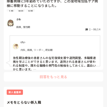
療養病棟に3年勤めていたのですが、この度地域包括ケア病
棟に移動することになりました。

なにか勉強しておいたほうがいいこと、大変なことなどあり
入職
勉強
転職
ますでしょうか？

教えていただけると幸いです。
さわ
病棟, 慢性期
2
・
06/14
けい
内科, 病棟, リーダー, 終末期
急性期治療後の患者さんの在宅復帰支援や退院調整、多職種連
携を学ぶことができると思います。退院される患者さんが使わ
れる制度や、関わる職種の専門性の勉強をしておくと、面白い
かと思います。

また大変なこととしては急性期と比べると長く患者さんを知る
回答をもっと見る
ことになるので、問題のある患者さんの場合は、忍耐力も必要
になるので大変かと思います💦
新人看護師
メモをとらない新入職