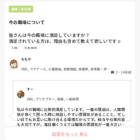
看護・お仕事
今の職場について
皆さんは今の職場に満足していますか？

満足されている方は、理由も含めて教えて欲しいです☺️

看護の職場って入職してからでないと、雰囲気とかも分から
入職
正看護師
ないし、転職も賭けだなぁと最近思うようになりました😂
ももか
内科, ママナース, 介護施設, 老健施設, 保健師, 保育園・学
2
・
14日前
校, 派遣
すー
内科, プリセプター, 病棟, 一般病院
私は今の職場に比較的満足しています。一番の理由は、人間関
係が良くて困った時に相談しやすい雰囲気があることと、忙し
い日でもお互いに助け合える環境だからです。給与や仕事内容
も大切ですが、毎日働くうえでは職場の雰囲気が一番大きいと
感じています。

回答をもっと見る
一方で、どんな職場でも多少の不満はありますし、100％理想
の職場を見つけるのは難しいとも思っています。それでも「こ