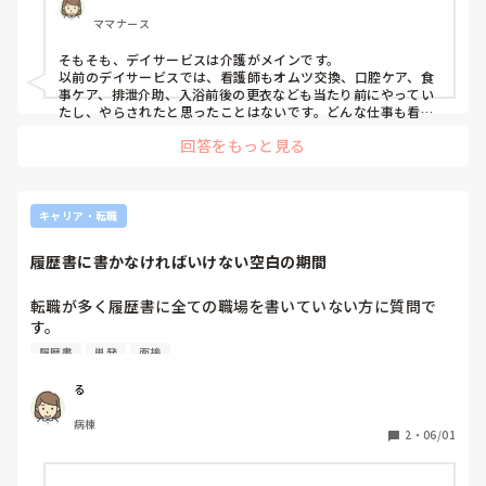
ママナース
辞めようかすごく悩んでます。
そもそも、デイサービスは介護がメインです。

以前のデイサービスでは、看護師もオムツ交換、口腔ケア、食
事ケア、排泄介助、入浴前後の更衣なども当たり前にやってい
たし、やらされたと思ったことはないです。どんな仕事も看護
師としての気付きがあり、利用者への関わりへとつながるはず
回答をもっと見る
です。

そうは言っても、私も、介護メインより看護がやりたかったの
で辞めました。理由は、子の就学ということにしましたが。

キャリア・転職
やりたい仕事ができた方が楽しいと思います！応援していま
す。
履歴書に書かなければいけない空白の期間
転職が多く履歴書に全ての職場を書いていない方に質問で
す。

履歴書に書かない空白の期間、短期間＋短期間で長期間にな
履歴書
単発
面接
ってしまう場合など、面接で聞かれる際どのように説明しま
すか？

る
私の案は、転職活動しながらリフレッシュしつつ単発で働い
病棟
てました、まだ准看でもあるので資格の勉強をしていまし
2
・
06/01
た、そのほかに案などありましたら今後の面接の参考にした
いです。