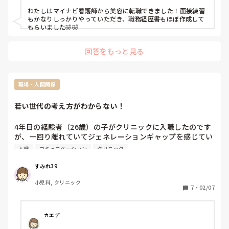
わたしはマイナビ看護師から美容に転職できました！面接練習
もかなりしっかりやっていただき、職務経歴書もほぼ作成して
もらいました🤣🤣
回答をもっと見る
職場・人間関係
若い世代の考え方がわからない！
4年目の経験者（26歳）の子がクリニックに入職したのです
が、一回り離れていてジェネレーションギャップを感じてい
ます。スマホをポケットに入れて持ち歩く、隙があればこそ
入職
コミュニケーション
クリニック
こそそのスマホをいじる、トイレに長時間消えるなどちょっ
と考えられない態度です。

すみれ39
根はいい子のようですが、すきあらばさぼる感じです。

小児科, クリニック
7
・
02/07
26歳周辺の方、または若い世代と働いている方、スマホ仕事
中にいじるのは普通ですか？持ち歩きますか？こういうスタ
ンス当たり前ですか？
カエデ