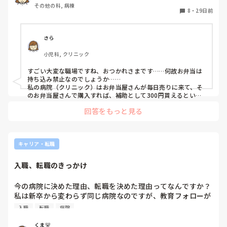
その後は職場は変われど、現在まで眼科にクリニックに勤めて
その他の科, 病棟
口に合わず昼は少し時か食べれず、残業などになるとお腹が
8
・
29日前
います。

空いて結構つらいです。

入職前に言われていましたが、まさか食事があわないなんて
デメリットは、やはり他の科のことはさっぱりなので、急変対
思ってもいませんでした。

応も医療行為もできないことだと思います。

さら
働き出して1ヶ月、仕事内容もスタッフもとてもいいので、
でも私は自分の好きと得意を活かす方向に考えをシフトしまし
小児科, クリニック
続けたいのですが、体力的にも昼を食べない生活をつづけて
た。

いたらきつくなってきました。

楽しく伸び伸びと仕事できることの方が私とっては大事です。

すごい大変な職場ですね、おつかれさまです……何故お弁当は
こんなことで辞めるのもなんか社会人としてどうなのかと悩
心身穏やかに毎日出勤できているので、それが最大のメリット
持ち込み禁止なのでしょうか……

むし、他の皆様の昼ご飯事情はどんな感じですか？
だと思います(　･`ω･´)✧

私の病院（クリニック）はお弁当屋さんが毎日売りに来て、そ
のお弁当屋さんで購入すれば、補助として300円貰えるという
今の職場に定年まで勤め上げることが目標です☺️
仕組みです。お弁当屋さんで購入しなくてもいいのですが、補
回答をもっと見る
助は貰えません。
キャリア・転職
入職、転職のきっかけ
今の病院に決めた理由、転職を決めた理由ってなんですか？

私は新卒から変わらず同じ病院なのですが、教育フォローが
充実していそうという理由で入職を決めました。転職したい
入職
転職
病院
なと思っても、なかなか行動に移せていません（特に行きた
い分野も病院もない）

くま🐻