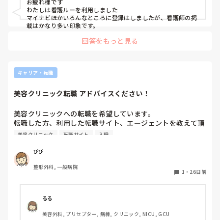
お疲れ様です

わたしは看護ルーを利用しました

マイナビほかいろんなところに登録はしましたが、看護師の掲
載はかなり多い印象です。
回答をもっと見る
キャリア・転職
美容クリニック転職 アドバイスください！
美容クリニックへの転職を希望しています。

転職した方、利用した転職サイト、エージェントを教えて頂
きたいです！

美容クリニック
転職サイト
入職
面接対策が良かったとか、職務経歴書のサポートが手厚かっ
たとか、、なんでも知りたいです！
びび
整形外科, 一般病院
1
・
26日前
るる
美容外科, プリセプター, 病棟, クリニック, NICU, GCU