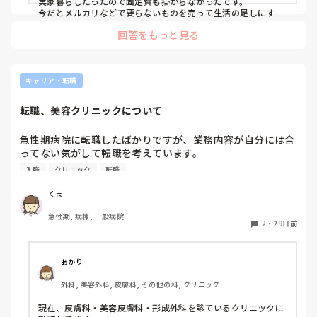
実家暮らしだったので固定費も掛からなかったです。

今だとメルカリなどで要らないものを売って生活の足しにする
くらいですかね…
回答をもっと見る
キャリア・転職
転職、美容クリニックについて
急性期病院に転職したばかりですが、業務内容が自分には合
ってない気がして転職を考えています。

美容に興味があるのですが、容姿が整っている･スタイルが
入職
クリニック
転職
良い人じゃないと採用されないイメージがあります。

その逆と言ってもいいほど、容姿もスタイルも良くないで
くま
す。

急性期, 病棟, 一般病院
2
・
29日前
あかり
外科, 美容外科, 皮膚科, その他の科, クリニック
現在、皮膚科・美容皮膚科・形成外科を診ているクリニックに