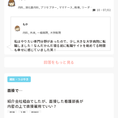
なので転職されている方を見るとカッコよくて羨ましく感じ
内科, 消化器内科, プリセプター, ママナース, 病棟, リーダ
ます…みなさんのきっかけを教えてください！
10
・
07/02
ー, 外来, 一般病院
もか
内科, 外来, 一般病院, 大学病院
私はやりたい専門分野があったので、少し大きな大学病院に転
職しました！なんだかんだ寝る前に転職サイトを眺めてる時間
も幸せに感じていました笑！
回答をもっと見る
雑談・つぶやき
面接で…
紹介会社経由でしたが、面接した看護部長が

内密の上で直接雇用でいい？

みたいに…

面接
入職
精神科