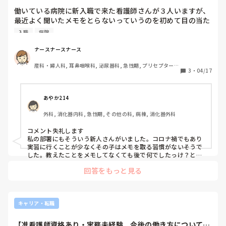
働いている病院に新入職で来た看護師さんが３人いますが、
最近よく聞いたメモをとらないっていうのを初めて目の当た
りにしました。３人ともメモをとりません。

入職
病院
かといって真面目です。時代の風潮もあると思うので個人的
に悪いこととも思わないのですが、疑問ではあります。問い
ナースナースナース
ただす訳ではなく、今の時代の新入職を理解したい気持ちと
産科・婦人科, 耳鼻咽喉科, 泌尿器科, 急性期, プリセプター, 
純粋な疑問として、なぜメモをとらないのでしょうか？
3
・
04/17
病棟, 消化器外科, 一般病院, オペ室
あやか214
外科, 消化器内科, 急性期, その他の科, 病棟, 消化器外科
コメント失礼します

私の部署にもそういう新人さんがいました。コロナ禍でもあり
実習に行くことが少なくその子はメモを取る習慣がないそうで
した。教えたことをメモしてなくても後で何でしたっけ？と聞
かなければいいと考えています。聞くなら頭に入っていないの
回答をもっと見る
でメモしたほうがいいよと伝えてメモするようになりました。

時代で言うと、今はメモしなくても携帯で調べればいいと考え
る人が多いのかもしれません。

新人教育頑張ってください^ ^
キャリア・転職
【准看護師資格あり・実務未経験。今後の働き方について相