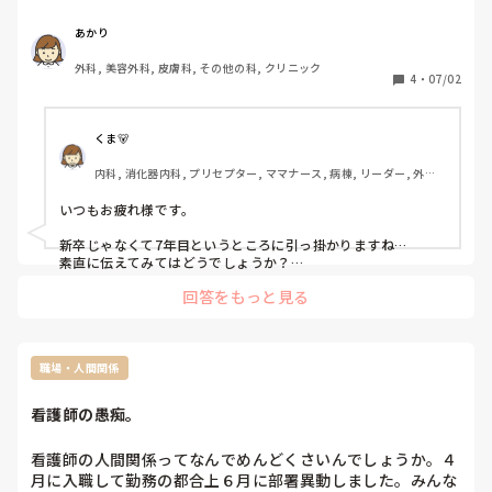
でいいのか？と思う場面が多く、一緒に仕事をしていく中で
それらが職場内に支障をきたすのは避けたいですが、対応の
あかり
仕方がわかりません。

外科, 美容外科, 皮膚科, その他の科, クリニック
4
・
07/02
①業務を教えてもらう際の相槌が「うん、うん」「あー、そ
っかー、うん」という様子

②先輩の説明を聞きながら、クロックス脱いだり履いたり、
くま🐻
足元に緊張感がない

内科, 消化器内科, プリセプター, ママナース, 病棟, リーダー, 外来, 
③教えてもらったり、ほかスタッフが手伝った事に対して
一般病院
「ありがとうございます」など感謝の言葉がない

いつもお疲れ様です。

他にも色々ありますが。

新卒じゃなくて7年目というところに引っ掛かりますね…

看護師7年目のこの方への指導や対応、接し方のアドバイス
素直に伝えてみてはどうでしょうか？

新入職者の方にプリセプター的なメンバーはついていますか？
などいただけませんか？

回答をもっと見る
ついているのなら、その方に相談して、その現場ですぐに注意
する方がいいと思います！

現場で注意せず、後から第三者（その現場を全くみていない別
の人）から指摘されるのとでは印象が違うと思うので、見たま
職場・人間関係
んまの時に指摘するの方がトラブルにもならないかなと思いま
す😊
看護師の愚痴。
看護師の人間関係ってなんでめんどくさいんでしょうか。４
月に入職して勤務の都合上６月に部署異動しました。みんな