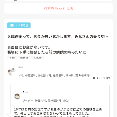
その点数は医療機関の収入にするのではなく必ずスタッフの処
回答をもっと見る
遇改善に使われなければいけません。

スタッフの数により割り当てられるのでスタッフが多い施設は
一人当たりの割合は少なくなりますし、少ない人数なら多くな
ります。

雑談・つぶやき
医療従事者だけでなく事務関係や清掃スタッフも対象のようで
す

入職直後って、お金が無い気がします。みなさんの乗り切
り？方を教えてくだ...
全て平等に振り当てられるか、部署や人によって査定するかは
病院単位で異なるのでなんとも言えません

真面目にお金がないです。

職場に下手に相談したら前の病院の時みたいに

その点数は患者さんが負担します。

入職
精神科
急性期
なので私達が病院を受診する際も払ってるんですよね〜

それ契約が破綻してるじゃないですか→辞めて貰います

みたいにならないか心配でして…
私の病院は今まで届出してなかったのですが、やっと届出をし
hiro
たので今月のお給料から対象です

UPは嬉しいですね
内科, 呼吸器科, 消化器内科, 循環器科, 精神科, 耳鼻咽喉科, 
4
・
30日前
皮膚科, 急性期, 病棟, 神経内科, 一般病院, 慢性期
たか
リーダー, 神経内科, 脳神経外科, SCU
10年ほど前の記憶ですがお金のかかるほぼ全ての趣味を止め
て、外出せずお金を使わないって生活をしてました。
