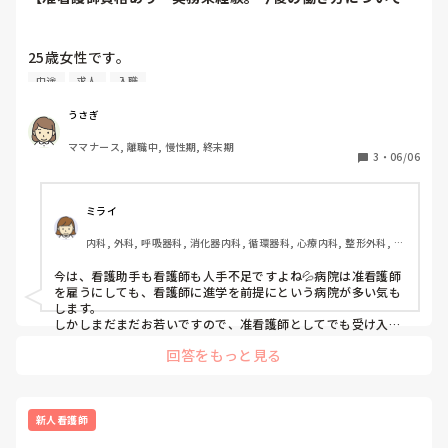
談です】
25歳女性です。

中途
求人
入職
高校卒業時に准看護師資格を取得しましたが、その後高等看
護課程へ進学したものの中退し、准看護師として働いた経験
うさぎ
はありません。

ママナース, 離職中, 慢性期, 終末期
3
・
06/06
現在は療養病棟で看護助手として約4年勤務しています。

子どもがおり、今後は家庭の事情もあって夜勤を続けるのが
ミライ
難しくなる可能性があります。

内科, 外科, 呼吸器科, 消化器内科, 循環器科, 心療内科, 整形外科, リ
ハビリ科, 急性期, 超急性期, プリセプター, 病棟, リーダー, 外来, 消
現在の職場は通勤が近く、人間関係も大きな問題はありませ
化器外科, 一般病院, 慢性期, 回復期, 終末期
今は、看護助手も看護師も人手不足ですよね💦病院は准看護師
んが、療養病棟で人手不足の状況が続いており、新卒や未経
を雇うにしても、看護師に進学を前提にという病院が多い気も
験看護師の受け入れも行っていません。

します。

しかしまだまだお若いですので、准看護師としてでも受け入れ
てくれる病院やクリニック、老人ホームなどはたくさんあると
そのため、今の職場で准看護師として一から指導を受けなが
回答をもっと見る
思います。看護助手として働いていて看護師として働きたい
ら働くのは難しいのではないかと感じています。

な。と思う事はありましたか？その気持ちがあったなら、チャ
レンジしてみてもいいと思います☺️

一方で、資格取得から6.7年が経っており、知識や技術にも
25歳で准看護師の免許を取る方や、ブランクある方はたくさん
自信がありません。

います✨

新人看護師
経験がないというのは全く問題ありません。病院側も新人教育