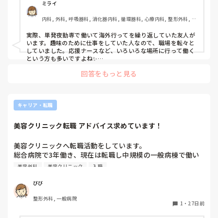
ミライ
内科, 外科, 呼吸器科, 消化器内科, 循環器科, 心療内科, 整形外科, リ
ハビリ科, 急性期, 超急性期, プリセプター, 病棟, リーダー, 外来, 消
化器外科, 一般病院, 慢性期, 回復期, 終末期
実際、単発夜勤専で働いて海外行ってを繰り返していた友人が
います。趣味のために仕事をしていた人なので、職場を転々と
していました。応援ナースなど、いろいろな場所に行って働く
という方も多いですよね✨

次は長く働きたい職場でしょうか？長く働く場合であれば、正
回答をもっと見る
直に伝えてそろそろ長く働ける職場を見つけたいと思っていま
す。で、いいかと思います☺️
キャリア・転職
美容クリニック転職 アドバイス求めています！
美容クリニックへ転職活動をしています。

総合病院で3年働き、現在は転職し中規模の一般病棟で働い
ています。

美容外科
美容クリニック
入職
美容クリニックは未経験です。

面接や応募もしたことがありません。

びび
整形外科, 一般病院
美容クリニックへの応募は自己応募の方が採用されやすいと
1
・
27日前
の話を聞きますし、クリニックのホームページにも自己応募