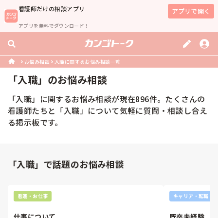
看護師
だけの相談アプリ
アプリで開く
アプリを無料でダウンロード！
お悩み相談
入職に関するお悩み相談一覧
「
入職
」のお悩み相談
「
入職
」に関するお悩み相談が現在
896
件。たくさんの
看護師
たちと「
入職
」について気軽に質問・相談し合え
る掲示板です。
「入職」で話題のお悩み相談
看護・お仕事
キャリア・転職
仕事について
既卒未経験　