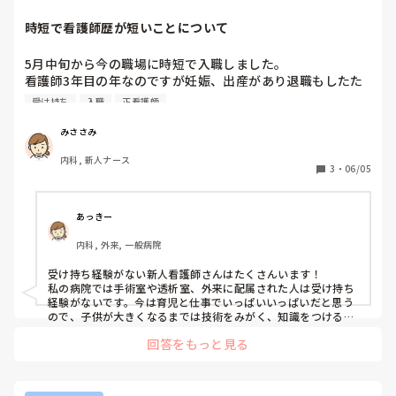
③ 自分への自信のなさ

時短で看護師歴が短いことについて
* ミスをすると必要以上に引きずる

* 「ちゃんとできているのかな」と不安になる

5月中旬から今の職場に時短で入職しました。

* 周りと比べてしまう

看護師3年目の年なのですが妊娠、出産があり退職もしたた
め歴は一年ほどです。

受け持ち
入職
正看護師
今の職場には時短で歴がなくても新卒の研修等に参加できる
とエージェントに言われて入りました。

みささみ
時短でも受け持ちをするものだと思っていたのですが受け持
内科, 新人ナース
ちはしないらしいです。

3
・
06/05
8:30-16:30なら受け持ちありで9:00-16:00は受け持ちない
みたいです。

ちなみに私は後者なのですが、今後転職時に受け持ち経験が
あっきー
ないと不利になる可能性がありどうしたらいいのかと迷って
内科, 外来, 一般病院
ます。
受け持ち経験がない新人看護師さんはたくさんいます！

私の病院では手術室や透析室、外来に配属された人は受け持ち
経験がないです。今は育児と仕事でいっぱいいっぱいだと思う
ので、子供が大きくなるまでは技術をみがく、知識をつける事
に集中するのでいいと思います。子供が大きくなって余裕がで
回答をもっと見る
きてきたら、時間を延ばして受け持ちをするでも全然遅くない
です。ライフワークバランスを整えて長く続ける事が大事だと
思います。先の不安はあるかと思いますが、今目の前の事を精
一杯やるでいいと思ういます！頑張って下さい！