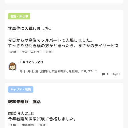
クや既卒から看護師になっている人もいます。

病院側としても「長く働いてくれそうか」「素直に学べるか」
今年いっぱいはリハビリの為にも看護助手として働こうと考
を見ていることが多いので、変に取り繕うより正直に相談した
えていたのですが、それなら正看ではなく最初からA病院の
方が印象がいい場合もあります。

看護・お仕事
看護助手の求人に応募しておけばよかったと後悔しておりま
面接では、

す。別の病院でバイトとして看護助手として働く…というの
サ高住に入職しました。
「焦って中途入職するよりも、基礎からしっかり学びながら長
も流石に筋が通りませんし。

く働きたいと思い、4月入職を希望しています」

と前向きに伝えれば大丈夫だと思います。

今日からサ高住でフルパートで入職しました。

長々とした文章になりましたが下からが本題になります

てっきり訪問看護の方かと思ったら、まさかのデイサービス
あと、看護助手として働きながら病院に慣れるという考え方も
配属。

配属
デイサービス
入職
全然おかしくないです。

面接で

時給1300円ベースで、訪問看護としてサービス介入時に時
むしろ現場の雰囲気や業務の流れを知れるので、入職後に役立
・病棟に馴染めるようにするためにも来年4月から新卒の方
給プラス400円

つ部分も多いと思います。

チョコマシュマロ
と一緒に研修を受けながら働きたい

今の段階で「もう無理だ」と決めつけて諦める必要はないと思
・その間の空白期間はA病院で看護助手として雇ってもらう
いますよ。
内科, 外科, 消化器内科, 総合診療科, 急性期, HCU, プリセプ
でもデイサービスがメインとなると1300円確定

1
・
06/01
事は可能か

ター, ママナース, 病棟, クリニック, リーダー, 外来, 脳神経
外科, 消化器外科, 一般病院, 慢性期, 透析, 派遣
デイサービスのこと何も聞いてなかったのでびっくりしてな
上記2点を人事の方に質問するのは非常識でしょうか。

にも言えず。

キャリア・転職
流石にこのような人材を採用される可能性はほぼゼロである
ということも自覚しております。

これ普通ですか？一般的？

既卒未経験　就活
今回は諦めたほうがいいのでしょうか…。

デイサービスが一番苦手で苦痛な分野なんでもう辞めたいと
国試浪人2年目

思いながら仕事してました。

今年看護師国家試験に合格しました。

私は看護業務がしたいのに、茶碗あらったりお茶配ったり、
1年目はスーパーでバイト、2年目は勉強に集中するため仕事
入職
正看護師
病棟
プランターの土いじりしたり…
