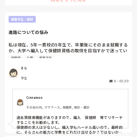
看護学生・国試
進路についての悩み
私は現在、5年一貫校の5年生で、卒業後にそのまま就職する
か、大学へ編入して保健師資格の取得を目指すかで迷ってい
ます。

保健師
入職
看護学生
大学編入を考えている理由としては、将来的に収入面での安
そら
定や向上が期待できること、基礎的な知識や考え方をよりし
学生
っかりと身につけられること、そして保健師資格を取得する
6
・
03/30
ことで就職先の幅が広がる点に魅力を感じているためです。

一方で、就職を選べば早く現場経験を積むことができ、すぐ
Cinnamon
に収入を得られるというメリットもあり、どちらの進路を選
その他の科, ママナース, 保健師, 検診・健診
ぶべきか悩んでいます。

過去質検索機能がありますので、編入　保健師　等でリサーチ
皆様であれば、このような状況の場合、どのような進路を選
することをお勧めします。

択されますか。理由とあわせてご意見をいただけると幸いで
保健師の求人は少ないし、編入学もハードル高いので、最終的
す。
に、そらさんの能力と学費をどれだけ出せるか？ではないか
と。