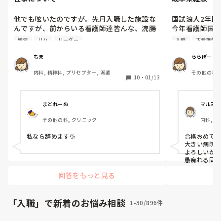
他でも呟いたのですが。先月入職した施設な
国試浪人2年目

んですが、前からいる看護師達皆んな、浣腸
今年看護師国家
はトイレで行いキシロカインゼリーも必ず使
1年目はスーパ
輸液
リハ
リーダー
入職
正看護師
います。また、嘱託医も謎に座薬は嫌いで必
中するため仕事
ず浣腸の使用を指示します。他にも、看護リ
ちま
ららぽーと
ーダーは60代なんですが、以前に若い子にク
過去に2度も試
内科, 精神科, プリセプター, 派遣
その他の科,
リニックが休みの日は注射はしないと決めた
は合否発表後に
10
・
01/13
のに、実施してしまったのですが、利用者さ
ん、リハさん達の前で大声で叱責します。メ
しかし当たり
モを取ろうとすると覚えなさいと言われま
者向け求人は
まどれーぬ
マル三角
す。輸液も医師は、500を２本と言ったの
えが甘かったと
その他の科, クリニック
内科, 
に、脱水だろうからもう１本追加してと言わ
れました。タンミですが、ちょっとですよ
やはり今年中の
私なら辞めます💦
合格おめでと
ね。

看護助手のバイ
大きい病院は
やはり早く辞めた方が良いかな
を目指した方が
よろしいかと
また、同じよ
愚痴れる同期
また、習得
回答をもっと見る
えあまり上
ください。
「入職」で新着のお悩み相談
1-30/896件