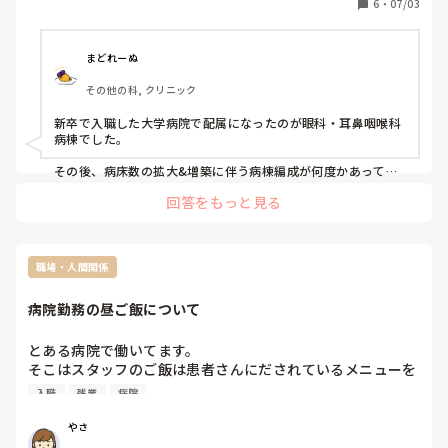
6
・
07/03
今後もそこで働く予定なのかも知りたいです。

沢山質問ありますが答えられる範囲で大丈夫なので、キャリ
まどれーぬ
アの参考にさせて下さい！🙏
その他の科, クリニック
新卒で入職した大学病院で配属になったのが眼科・耳鼻咽喉科
病棟でした。

その後、病床数の拡大&増築に伴う病棟編成が何度かあって、

眼科・整形外科・麻酔科病棟→眼科・緩和ケア病棟→最終的に
回答をもっと見る
は眼科単科になりました。

耳鼻咽喉科のクセ強で性格に難ありな医師たちも医療行為も患
者層も本当に自分に合わなくて、新卒の頃は毎日苦痛で逃げ出
したいと思っていた中、眼科の診察介助に付く時間が本当にオ
職場・人間関係
アシスでした。

先生方はみんな優しいし、眼科の処置や患者層も自分に合って
病院勤務の昼ご飯について
いて、眼科看護が好きだなと感じました。

私は急性期・急変・医療行為・人の死が苦手です。

とある病院で働いてます。

なので、それがほぼない眼科は自分に合っていると思ったんで
そこはスタッフのご飯は患者さんにだされているメニューを
す。

食べます。味があいません。

入職
残業
病院
そこからは眼科にどっぷりです笑

量は決められ、白米の量だけ調整できます。

弁当など持ち込み禁止、持ってきても冷蔵庫などなし、売店
永遠に眼科で働きたいと思ったので、ゆくゆく異動のある大学
やさ
病院は辞めて、眼科クリニックに転職しました。

なし買いに行くのも禁止、おやつはオッケーです。
