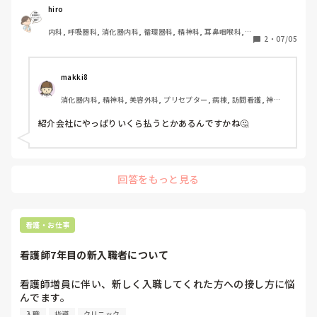
まぁ市内だし、いいか…みたいに後ろめたいことはあります
hiro
が働き始めました

内科, 呼吸器科, 消化器内科, 循環器科, 精神科, 耳鼻咽喉科, 
2
・
07/05
皮膚科, 急性期, 病棟, 神経内科, 一般病院, 慢性期
特に(各病棟を案内してくれた)副部長…

この下で働けるなら頑張ってみよう、みたいに思える人で。

makki8
7月から働いています。

消化器内科, 精神科, 美容外科, プリセプター, 病棟, 訪問看護, 神経
てか、やはり永遠の新人状態やん(笑)
内科
紹介会社にやっぱりいくら払うとかあるんですかね🤔
回答をもっと見る
看護・お仕事
看護師7年目の新入職者について
看護師増員に伴い、新しく入職してくれた方への接し方に悩
んでます。

仕事ができる・できない以前に人として、社会人としてこれ
入職
指導
クリニック