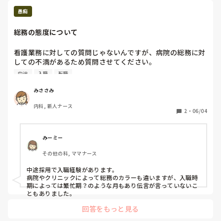
愚痴
総務の態度について
看護業務に対しての質問じゃないんですが、病院の総務に対
しての不満があるため質問させてください。

5月中旬から今の職場に入職しました。

中途
入職
転職
入職前に書類関係のことで電話をいただき、この日に持って
きてくださいと言われ、総務からは日時について相違がない
みささみ
ようメールをすると言われたのですが結局来ませんでした。

内科, 新人ナース
入職日に制服のクリーニング、返却場所を昼休憩の時に確認
2
・
06/04
したく総務に伺ったところ担当がいないためまた連絡すると
言われたので連絡が来るものだと思っていたら連絡きません
でした。

みーミー
また昨日の昼に総務にナーシングスキルのパスワードをもら
その他の科, ママナース
ってないため、伺ったところ担当のものが昼休憩に行ってい
ると言われて伝えておくと言われましたが、今日1日待って
中途採用で入職経験があります。

も音沙汰なしです。

病院やクリニックによって総務のカラーも違いますが、入職時
※ナーシングスキルの案内は入職時の当日には特になかった
期によっては繁忙期？のような月もあり伝言が言っていないこ
です。普通総務からナーシングスキルのパスワードはこれで
ともありました。
すとか言ってくるものだと思うのですが。

回答をもっと見る
中途に対しての態度が酷すぎると思うのですが、他の病院で