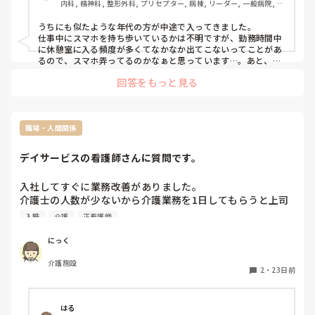
内科, 精神科, 整形外科, プリセプター, 病棟, リーダー, 一般病院, 慢
性期
うちにも似たような年代の方が中途で入ってきました。

仕事中にスマホを持ち歩いているかは不明ですが、勤務時間中
に休憩室に入る頻度が多くてなかなか出てこないってことがあ
るので、スマホ弄ってるのかなぁと思っています…。あと、隙
あらばサボる感じも分かります。手が空いても周りの手伝いは
回答をもっと見る
せずに病棟内をうろうろ歩いてますし(ラウンドかなと思って様
子を聞いても答えられず、モニターアラームやコールが鳴って
いるのに未対応なので)、周りが忙しい時間はふらっと居なくな
って終わり頃になると顔を出すということが多いです。

職場・人間関係
同年代の新人さんも見てきましたがここまで酷くなかったの
で、中途ということで、それまで働いていた職場でのやり方の
デイサービスの看護師さんに質問です。
ままだったりもするのかな？と思ったりします。

スマホ自体は、うちの病院は持ち歩いている人が多く、場合に
よっては弄ってることもあります。トイレで使用している人も
入社してすぐに業務改善がありました。

います…。なのでそういうスタンスは普通ではないと思います
介護士の人数が少ないから介護業務を1日してもらうと上司
が、普通としている職場もあって、それに慣れていたら次でも
から言われました。

入職
介護
正看護師
やってしまう可能性があるのかなと。個人的には普通ではない
正看なのに、なぜ？と思いました。

と思います。
契約時には介護業務することは言われてないです。

にっく
正直、したくないです。人数が少なくてもそうやってしてき
介護施設
たのになぜ変えるのかと思います。

2
・
23日前
デイで働かれてる看護師さんは介護業務を1日やらされてた
りしますか？

はる