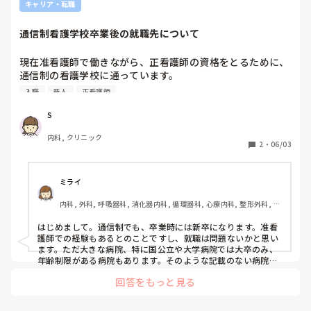
キャリア・転職
通信制看護学校卒業後の就職先について
現在准看護師で働きながら、正看護師の資格をとるために、
通信制の看護学校に通っています。

准看護師での経歴は病棟で3年働き、その後クリニックで働
入職
新人
正看護師
いています。

正看護師取得後は、また病棟で働きたいと思っており、就職
S
活動もしていますが、通信制の看護学生は大きい病院ではな
内科, クリニック
かなか採用は難しいのでしょうか、、。

2
・
06/03
面接時に、実習は見学実習のため、看護展開はしないです。
授業で紙上事例で看護展開を行います。と言うと、面接官の
反応が微妙になります💦

ミライ
通信制看護学校から新卒として、病棟に就職した方はおられ
内科, 外科, 呼吸器科, 消化器内科, 循環器科, 心療内科, 整形外科, リ
ますでしょうか？
ハビリ科, 急性期, 超急性期, プリセプター, 病棟, リーダー, 外来, 消
化器外科, 一般病院, 慢性期, 回復期, 終末期
はじめまして。通信制でも、卒業時には新卒になります。准看
護師での経験もあるとのことですし、就職は問題ないかと思い
ます。ただ大きな病院、特に国公立や大学病院では大卒のみ、
年齢制限がある病院もあります。そのような記載のない病院で
あれば大丈夫だと思いますよ。通信制で看護師になり、大きな
回答をもっと見る
病院で勤務している知り合いもいます。通信制は勉強時間をい
かに作るか、自分との戦いかと思います。頑張ってください☺️