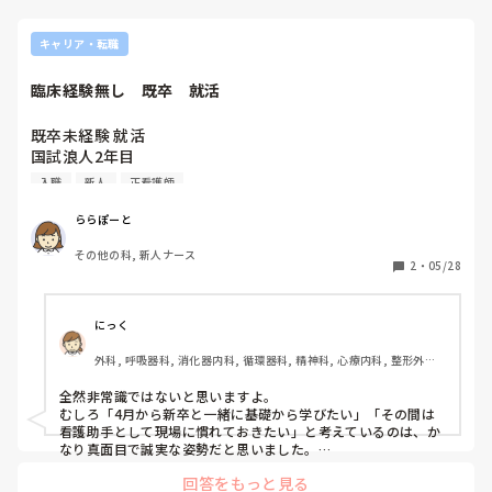
もこんな感じなのでしょうか。
キャリア・転職
臨床経験無し　既卒　就活
既卒未経験 就活

国試浪人2年目

今年看護師国家試験に合格しました。

入職
新人
正看護師
1年目はスーパーでバイト、2年目は勉強に集中するため 仕
事には就いていませんでした。

ららぽーと
その他の科, 新人ナース
就活が遅れてしまったので来年4月からの就職を目指そうと
2
・
05/28
思い立ったのですが、現在応募している中規模病棟のA病院
の方には4月入職希望であるという旨を伝えきれておらず既
に履歴書も送ってしまった状態です。

にっく
外科, 呼吸器科, 消化器内科, 循環器科, 精神科, 心療内科, 整形外科, 
履歴書の志望動機には看護技術を早期に習得し、一刻も早く
美容外科, 病棟, 訪問看護, リーダー, 神経内科, 消化器外科, 一般病
貢献出来るよう云々〜と記入しましたが、今年度で中途での
院, 大学病院, 派遣
全然非常識ではないと思いますよ。

採用は可能かという事は人事の方にも尋ねておらず履歴書の
むしろ「4月から新卒と一緒に基礎から学びたい」「その間は
ほうでも触れていません。

看護助手として現場に慣れておきたい」と考えているのは、か
なり真面目で誠実な姿勢だと思いました。

4月入職希望であるという点は面接の際に伝えればいいので
回答をもっと見る
国試浪人＝即不採用というわけではないですし、実際にブラン
しょうか
