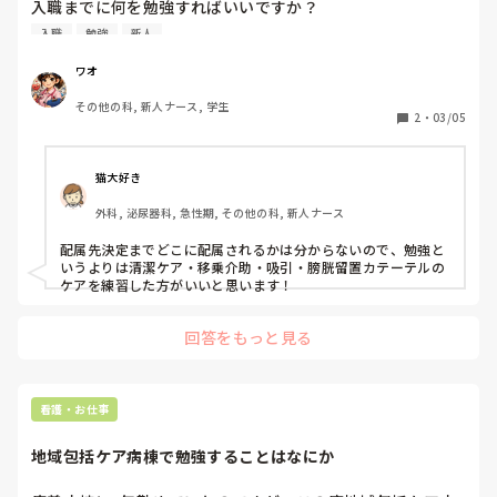
入職までに何を勉強すればいいですか？

またどんな風に勉強するといいのでしょうか？

入職
勉強
新人
ワオ
その他の科, 新人ナース, 学生
2
・
03/05
猫大好き
外科, 泌尿器科, 急性期, その他の科, 新人ナース
配属先決定までどこに配属されるかは分からないので、勉強と
いうよりは清潔ケア・移乗介助・吸引・膀胱留置カテーテルの
ケアを練習した方がいいと思います！
回答をもっと見る
看護・お仕事
地域包括ケア病棟で勉強することはなにか