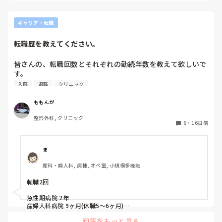
こなら長く働けそう」と思える職場に出会えるだけで、仕事へ
のストレスはかなり違うと感じます。

本当におっしゃる通りで、入職してみないと分からない部分は
キャリア・転職
多いですよね。私は見学のときにスタッフ同士の雰囲気や挨
拶、休憩中の様子なども意識して見るようにしています。そう
転職歴を教えてください。
いった点が、自分に合う職場を見つけるヒントになると思いま
す。
皆さんの、転職回数とそれぞれの勤続年数を教えて欲しいで
す。

入職
退職
クリニック
ももんが
整形外科, クリニック
6
・
16日前
ま
産科・婦人科, 病棟, オペ室, 小規模多機能
転職2回

急性期病院 2年

産婦人科病院 9ヶ月(休職5～6ヶ月)

地域包括 現在3ヶ月

回答をもっと見る
です。参考になれば幸いです