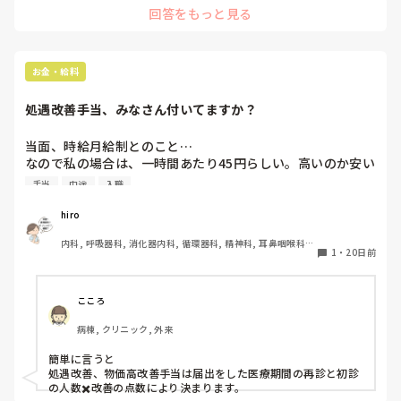
回答をもっと見る
お金・給料
処遇改善手当、みなさん付いてますか？
当面、時給月給制とのこと…

なので私の場合は、一時間あたり45円らしい。高いのか安い
のか…

手当
中途
入職
みなさん、いくらくらい付いてるのかな？と…

hiro
内科, 呼吸器科, 消化器内科, 循環器科, 精神科, 耳鼻咽喉科, 
ちなみに年間休日は計算したら101日になりました…少なっ
1
・
20日前
皮膚科, 急性期, 病棟, 神経内科, 一般病院, 慢性期
(？)

ただ先輩にも良くして貰えたり嬉しいですし簡単には辞めた
こころ
くない…
病棟, クリニック, 外来
簡単に言うと

処遇改善、物価高改善手当は届出をした医療期間の再診と初診
の人数✖️改善の点数により決まります。
