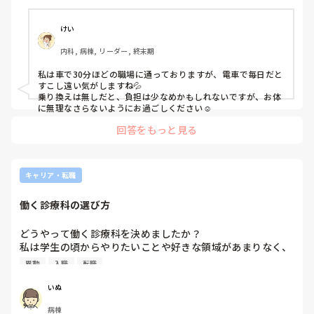
ーダー, 外来, 消化器外科, 一般病院, 慢性期, 回復期, 終末期
けい
内科, 病棟, リーダー, 終末期
私は車で30分ほどの職場に通っておりますが、電車で毎日だと
すこし遠い気がしますね💦

乗り換えは無しだと、負担は少なめかもしれないですが、お体
に無理なさらないようにお過ごしください☺️
回答をもっと見る
キャリア・転職
働く診療科の選び方
どうやって働く診療科を決めましたか？

私は学生の頃からやりたいことや好きな領域があまりなく、
現在もキャリアに悩んでいます。

異動
入職
転職
皆さんの働いてる診療科、職場の規模、なぜここにしたかを
いぬ
教えていただけないでしょうか？

病棟
また、働いてみて感じるその診療科のメリットデメリット、