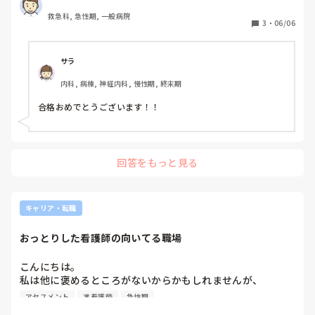
救急科, 急性期, 一般病院
3
・
06/06
サラ
内科, 病棟, 神経内科, 慢性期, 終末期
回答をもっと見る
キャリア・転職
おっとりした看護師の向いてる職場
こんにちは。

私は他に褒めるところがないからかもしれませんが、

優しいとよく言われます。

アセスメント
准看護師
急性期