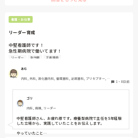
と思ったり。

療養が好きだと感じれているのであれば、そのままのスタイル
急性期未経験だとやっぱり看護師として未熟でしょうか？

を継続していくのも良いと思います！
みなさんが同じ状況ならどうしますか？また、みなさんの体
験なども伺いたいです。
看護・お仕事
リーダー育成
中堅看護師です！

急性期病院で働いてます！

リーダーの育てかた、教えてください！教育に悩んでます💦
リーダー
急性期
正看護師
あむ
内科, 外科, 消化器内科, 循環器科, 泌尿器科, プリセプター, リ
1
・
8日前
ーダー, 消化器外科, 一般病院
ゴリ
内科, 病棟, リーダー
中堅看護師さん、お疲れ様です。療養型病院で主任を5年経験
した立場から、実践していたことをお伝えします。

やっていたこと
