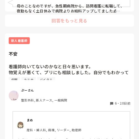
母のことなのですが、急性期病院から、訪問看護に転職して、
夜勤もなく土日休みで病院よりお給料アップしてました💰

具体的にいうと、夜勤やっていた時よりもやや多めの手取り、
回答をもっと見る
管理職などつくとさらに手当がつく。ボーナスは余裕で訪問看
護のほうがもらっているようです！

ただ、首都圏ではなく地方なのと、民間の病院であることが関
係しているかもしれません。地元では割と有名な病院でした🏥

新人看護師
参考になれば嬉しいです☺️
不安
看護師向いてないのかなと日々思います。

物覚えが悪くて、プリにも相談しました。自分でもわかって
はいましたが、数をこなすしかないと。ですが、毎回怒られ
仮眠
カルテ
バイタル
るのが怖くて一歩踏み出せず、経験から逃げてしまいます。
怒られても次に繋げればいいとか、新人だから怒られるのが
ぷーさん
当たり前（？）とかわかってはいます。本当に。こんなに日
整形外科, 新人ナース, 一般病院
勤を3ヶ月頑張ってきて、だけどまだできることも少ないの
6
・
20日前
に来月から夜勤自立とか、ほんっっっとうに不安でなりませ
ん。うちの病院の場合、チーム制になっており、A-1・2、
B-1・2と分かれています。夜勤の場合、チーム1人ずつ計4
まめ
人で夜勤を回します。急性期病院なので患者が毎日変わるが
産科・婦人科, 病棟, リーダー, 助産師
わるきて、その患者情報も追いつきません。この人はトイレ
どうやって行ってるんだろう？とか安静度どのくらい？とか