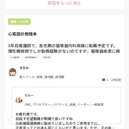
回答をもっと見る
最初は言われた通り「白」を履いておいて、職場のリアルなル
看護・お仕事
心電図の勉強本
3年目看護師で、急性期の循環器内科病棟に転職予定です。

慢性期病院でしか勤務経験がないのですが、循環器疾患に興
味があり志望しました。

心電図
循環器科
3年目
転職までに心電図を学びたいと思うのですが、おすすめの本
はありますか？いろいろな本がありすぎて、どれが良いのか
まるみ
わかりません💦

新人ナース, 病棟, 慢性期, 回復期
循環器病棟にお勤めの方、以前勤めていらっしゃった方、教
1
・
29日前
えていただけるとありがたいです！
たろー
内科, プリセプター, パパナース, 病棟, リーダー, 一般病院
お疲れ様です。

目指す志望動機が明確で良いですね

以前循環器病棟に勤めていましたのでご参考までに。

正直言ってどの本も同じくらいだと思います。ただ、その本に