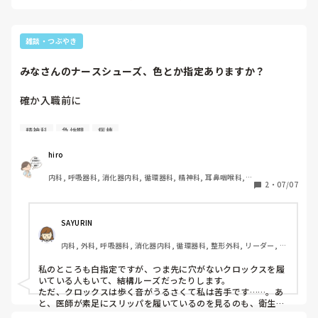
急なお休みも取りやすいと言っていたので、職場の理解や環境
たいです。
にもよると思いますが、働きやすい体制だったのかなと感じて
いました。

少しでも参考になればと思い、身近な経験談としてお伝えしま
雑談・つぶやき
した😌
みなさんのナースシューズ、色とか指定ありますか？
確か入職前に

白のシューズを用意してください

精神科
急性期
病棟
と看護部長に言われたのですが…

hiro
白以外を履いてる先輩いたり、どっちなんですか(笑)

内科, 呼吸器科, 消化器内科, 循環器科, 精神科, 耳鼻咽喉科, 
2
・
07/07
皮膚科, 急性期, 病棟, 神経内科, 一般病院, 慢性期
まぁ前から使っていたシューズを使用してますが…

と、つぶやいてみました
SAYURIN
内科, 外科, 呼吸器科, 消化器内科, 循環器科, 整形外科, リーダー, 外
来, 消化器外科, 一般病院
私のところも白指定ですが、つま先に穴がないクロックスを履
いている人もいて、結構ルーズだったりします。

ただ、クロックスは歩く音がうるさくて私は苦手です……。あ
と、医師が素足にスリッパを履いているのを見るのも、衛生的
にモヤモヤしちゃいます（笑）。
