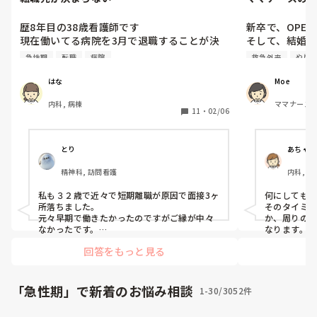
歴8年目の38歳看護師です

新卒で、OPE
現在働いてる病院を3月で退職することが決
そして、結婚出
まっています。急性期を希望していますが、
す！

急性期
転職
病院
救急外来
やり
次の職場が決まりません。

これまで転職回数が2回あり、次で3回目にな
子どもが保育園
はな
Moe
ります。

保育園探しと実
内科, 病棟
ママナース,
短期離職もあり、年齢もいっているためか書
クリニック勤務
11
・
02/06
類で2カ所落ちています。

今では、小児
4月入職の募集を締め切っているところも結
ークしてます！
構あります。

とり
あちゃぽ
このまま妥協して興味のない病院に就職する
3月から久々の
精神科, 訪問看護
内科, 外
なら1年バイトで生活して来年度の4月入職を
児科, 心
目指そうと思ってますが皆さんはどう思いま
療養病棟で、体
咽喉科, 
私も３２歳で近々で短期離職が原因で面接3ヶ
何にしても、
すか？
小さい子どもが
療科, 救急
所落ちました。

そのタイミ
他の科, 
定時でスパッと
元々早期で働きたかったのですがご縁が中々
か、周りの
科, NI
ありがたく思いま
なかったです。

なります。

期, 終末
なので1ヶ月無職状態になってしまいました
回答をもっと見る
が、今の職場にやっと決まりました。

急性期を学
ただ、元々急性
今は求人が目まぐるしくうごいてるとは思い
が、その学び
学びたい！働き
ますので身体的、精神的にも休める時期と考
病棟に戻ると
えてもいいのではないでしょうか。

急性期と離
「急性期」で新着のお悩み相談
1-30/3052件
たいな。と

バイトしながら看護師としての転職活動をし
たいのか絞
ても全然大丈夫！

思うのですが…
みないとわ