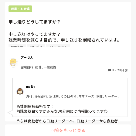
看護師歴8年あるということなので、もし看護
か、飛び込む
師を希望されているのであれば志望動機をし
人生一度き
やっぱり、子
看護・お仕事
っかりまとめて自分がこれからしたいことを
のも人生、
らの方が現実的
に、モチベ
でも、その時に
のままに進ん
申し送りどうしてますか？
かと

正直、子供
めちゃくちゃ
申し送りはやってますか？

ぶなら早めに
残業時間を減らす目的で、申し送りを削減されています。

いてきたので

初めは最小限の送りをするでしたが、人によって最小限にム
情報収集
申し送り
インシデント
30歳過ぎでも
ラがあり、結局長い申し送りをする人もいてら今は完全なし
りしてます。

になりました。

プーさん
前残業NGで情報収集に時間を費やせない状況で、引き継ぎ
そして、離島
循環器科, 病棟, 一般病院
なしによる、インシデントも出てきてます。

8
・
28日前
味があり、

電カルに何を採用しているかでも大きく変わると思うのです
問い合わせる
が、

夫です！

皆さんの病院ではどうされてますか？

melty
赴任費や広めの
もあります！
外科, 泌尿器科, 急性期, その他の科, ママナース, 病棟, リーダー, 消
をいただきまし
化器外科
旦那も今年海
急性期病棟勤務です！

前残業駄目ですがみんな30分前には情報取ってます😔

米するので、
ります。

うちは夜勤者から日勤リーダーへ、日勤リーダーから夜勤者
なので、Wワー
（日勤受け持ちが日勤リーダーへ送る＋リーダーが情報収集し
その後離島ナ
回答をもっと見る
た内容）へ申し送りがあります。

ています。

基本的には短的に行います。内容としては異常時指示を使用し