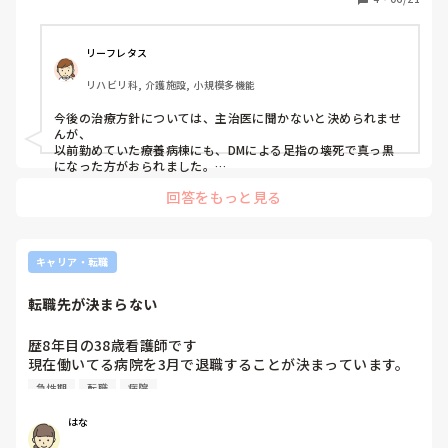
命の危機の恐れがあるので、アンプタしかないのではと思い
ますが、それはそれで出血やらこの状態の人に麻酔かけるの
も怖いなと思います。なのでこのままカデックス処置だけ続
リーフレタス
けて様子を見ていくしかないのでしょうか？

リハビリ科, 介護施設, 小規模多機能
この先この人はどういう経過を辿ると考えられますか？

こういう可能性もあるよなどご意見くださったら嬉しいで
今後の治療方針については、主治医に聞かないと決められませ
す。

んが、

よろしくお願いします。
以前勤めていた療養病棟にも、DMによる足指の壊死で真っ黒
になった方がおられました。

私のところでは、ゲーベンを塗布してガーゼ保護する処置をず
回答をもっと見る
っと施行していました。

｢いつまで続けるんだろう」と誰もが思っていましたが、アン
プタしなくても、ポロッと朽ち果てて取れました。出血もなか
ったし、取れた跡も綺麗でした。

参考になるかわかりませんが、私のところでは、こんな感じで
キャリア・転職
転職先が決まらない
歴8年目の38歳看護師です

現在働いてる病院を3月で退職することが決まっています。
急性期を希望していますが、次の職場が決まりません。

急性期
転職
病院
これまで転職回数が2回あり、次で3回目になります。

短期離職もあり、年齢もいっているためか書類で2カ所落ち
はな
ています。
