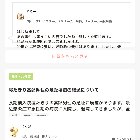
上記の事件でどうだったかは分かりませんが、①そうした処
置をしていても栄養状態の低下で亡くなることもあるのでし
たろー
ょうか。②また拒食症では突然死もあると聞きますが、そう
内科, プリセプター, パパナース, 病棟, リーダー, 一般病院
したことにならないよう予防的に何かをすることは出来ない
のでしょうか。③あと未成年の患者の場合は、本人が反対し
はじめまして

ていても保護者の意向や医療者が生命への危険性を考えたと
あの事件は痛ましい内容でしたね…悲しさを感じます。

きにCVなどの栄養投与は出来るのでしょうか。

私が分かる範囲内でお答えしますね

①確かに経管栄養法、経静脈栄養法はあります。しかし、低栄
養状態の患者さんに急激に栄養を与えると低リン血症となり不
分かる方がいらっしゃったらご教示下さい。
回答をもっと見る
正脈などの突然死の原因となります。それをリフィーデング症
候群と言いますので検索してみて下さい。②まず病院で出来る
事は少しずつ低カロリーから血液検査で電解質を確認しながら
勧めて行きます。高カロリーな物を急に与えない事が大切で
す。

看護・お仕事
本人の訴えに合わせながらゆっくりゆっくり摂取カロリーを増
やして行くと突然死の予防につながると思います。

寝たきり高齢男性の足趾壊疽の経過について
③未成年の年齢にもよりますが、一応保護者の同意だけでも可
能ですが、ご本人への説明が必要になります。また緊急時は医
師の判断のみで可能とはなりますが説明とフォローは必要にな
長期間入院寝たきりの高齢男性の足趾に壊疽があります。最
ります。

近感染症で急性期の病院に入院し、退院してきましたが、全
身状態も芳しくありません。

退院
男性
急性期
足趾はすでにほぼ黒く一部赤みもある状態です。カデックス
軟膏だけで経過観察してますが、よくなる気配はありませ
ごん🦊
ん。

内科, 精神科, 新人ナース
高齢寝たきりとは言えこのまま放置していれば敗血症からの
4
・
06/21