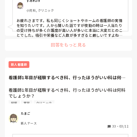
すみれ39
小児科, クリニック
お疲れさまです。私も同じくショートやホームの看護師の実情
を知りたいです。人から聞いた話ですが夜勤の時は一人当たり
の受け持ちが多く介護度が高い人が多いと本当に大変だとのこ
とでした。吸引や栄養など人数が多すぎると厳しいですよね…
コメント欄私も覗かせてください。
回答をもっと見る
新人看護師
看護師1年目が経験するべき科、行ったほうがいい科は何科
でしょうか？私は...
看護師1年目が経験するべき科、行ったほうがいい科は何科
でしょうか？

私は先生から急性期病棟、循環器や消化器などで看護師の基
配属
実習
クリニック
礎となる3年間は学んだほうができる看護師になると言われ
て、配属の希望を出しました

たまご
整形とかは1年目は行かないほうがいいと言われたのです
新人ナース
が、本当でしょうか？
33
・
03/12