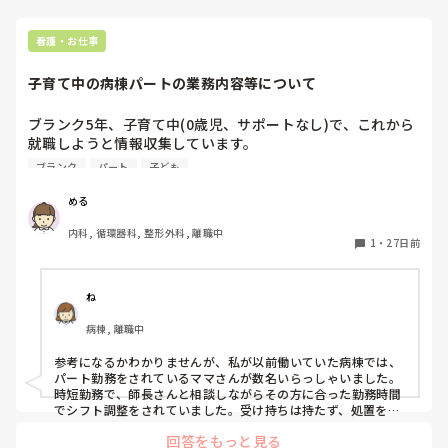
が良いかと思います。
看護・お仕事
子育て中の病棟パートの業務内容等について
ブランク5年、子育て中(0歳児、サポートなし)で、これから
就職しようと情報収集しています。

臨床経験3年と浅いため、経験値UPと感覚を取り戻すため病
ブランク
パート
子ども
棟パートをメインで情報収集しているのですが、病院内での
パートの配置や業務内容や時間帯や融通の良さなど教えて頂
める
きたいです。

内科, 循環器科, 整形外科, 離職中
1
・
27日前
現在パート募集している科は急性期回復期リハの整形外科メ
インの病院2箇所(日勤のみ院内保育ありの病院と近隣だけど
院内保育なしの病院)、以前入職歴のある急性期の総合病院
ね
(日勤のみ院内保育あり)です。総合病院は循環器病棟しか経
病棟, 離職中
験がありません。

どちらもパート勤務からいずれ日勤のみの常勤に変更しその
参考になるかわかりませんが、私が以前働いていた病棟では、
まま長く働きたいと思っています。今のところ外来勤務は考
パート勤務をされているママさんが数名いらっしゃいました。

えていません。

時短勤務で、師長さんと相談しながらその方に合った勤務時間
でシフト調整をされていました。受け持ちは持たず、処置をメ
インに外回りでスタッフのサポートをしてくださっていて、と
ご経験された方や身近に病棟パートしている方がいらっしゃ
回答をもっと見る
ても助かっていました。

る方、子育てしながらどうだったなどの体験談も教えて頂き