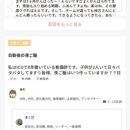
まずは3ヶ月がんばったー！えらいです👏よくがんばられてま
本当は3ヶ月も病棟で働いてるのだから知っておくべき情報
す。夜勤も入り始める時期、ふあんですよね。薬はね、その都
も業務を覚えるのと、怒られないようにやらないとという焦
度ググればええです。そして、チームが違っても相方さんにど
りから全然患者さんのことが見れません。夜勤だと、仮眠が
んどん頼ったらいいです。できるようになってきたら、あちら
のお手伝いも時々できたらすてきですね。夜勤はコミュニケー
A-1とB-1が先に入るので、必然的に相方がいなくなる状況
回答をもっと見る
ションが命です。1人で抱え込まず、何でも相談したほうがい
で、A側の患者さんは日勤で見たことがないので、相手側の
いです。

チームの患者さんのことは知るはずもなく、相手ももちろん
患者さんのこと知らなくても、医師への報告の仕方はこれでい
知らないので、相手チームに聞けるはずもないので、本当に
いでしょうかとか、この人の血圧上昇時の事前指示がないと思
不安で不安で仕方がないです。

うのですが一緒に確認してもらえませんか？とか、相談したら
子育て・家庭
自分でも何が言いたいのかわからないくらいには不安です。
いいのですよ。私なら、新人さんとの夜なら喜んで一緒に見
る！困ってることない？って声をかけます。大丈夫、1人で抱
ごめんなさい。

日勤後の夜ご飯
え込んで何かあるより、アホなことでも聞いてくれたら嬉しい
でも、気持ちの持ちようなどあれば教えてくださ

です。

い。

大丈夫だよー！
私はICUで8年働いている看護師です。子供が2人いて日々バ
タバタしてます💦皆様、夜ご飯はいつ作っていますか？？日
オペ迎えので先生に指示受けする時、中止薬の再開日を聞く
勤後の夜ご飯を作る時間がなさすぎて、困ってます。
ICU
急性期
正看護師
と思うんですけど、例えばDM薬だったら食事がどれくらい
ならとか付け足して言えると思うし、術後バイタルで血圧が
あむ
高くて先生から指示をもらうと思うんですが、高圧薬を飲ん
でいないかとか見分けるにはなんの薬かわからないといけな
内科, 外科, 消化器内科, 循環器科, 泌尿器科, プリセプター, 
2
・
18日前
いじゃないですか、薬はどこまでわかってればいいですか？
リーダー, 消化器外科, 一般病院
まこぴ
救急科, 急性期, 病棟, リーダー, 一般病院