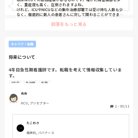
く、重症度も高く、圧倒されますよね。

けれど、ICUやNICUなどの集中治療部署では受け持ち人数も少
なく、徹底的に数人の患者さんに対して関わることができま
す。そのため、まずはコツコツ勉強して知識を得ることが自分
回答をもっと見る
の1番の自信につながると思います。

その中でも、人工呼吸器の仕組みやそれを必要とする方の病態
を理解するとかなり大きかった記憶があります。

頑張ってください。

ただ、ICU系は向き不向きがあると思うので、無理はしすぎず
キャリア・転職
に。
将来について
4年目急性期看護師です。転職を考えて情報収集していま
す。

みなさん最終的にどんな働き方を目指してますか？

4年目
急性期
転職
病棟・訪問看護・行政・企業看護師など。

参考にしたいです。ご経験などうかがえましたら教えてくだ
ぬぬ
HCU, プリセプター
2
・
03/11
たこわさ
精神科, パパナース