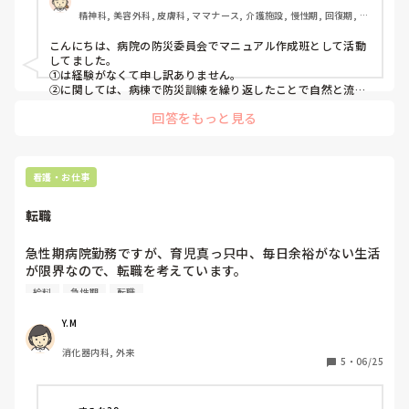
皆さんに質問です！

精神科, 美容外科, 皮膚科, ママナース, 介護施設, 慢性期, 回復期, 終
①実際に病棟でスタッフが少ない時間帯に、大きな地震（ま
末期, 小規模多機能
たはそれに準ずる緊急事態）を経験された方はいますか？そ
こんにちは、病院の防災委員会でマニュアル作成班として活動
の時、どのような対応をされましたか？

してました。

②万が一の事態に備えて、日頃から「これだけは確認してい
①は経験がなくて申し訳ありません。

る」「頭の中でシミュレーションしている」ということがあ
②に関しては、病棟で防災訓練を繰り返したことで自然と流れ
を身につけている…という回答になります。

れば教えていただきたいです。

回答をもっと見る
短時間で終わる簡単な流れでもいいのでマニュアルの流れをさ
らっておくことが大切かなと思います。

思い出したくないという方は無理して回答されなくても大丈
どこが要点なのかを理解すれば、そこだけおさえて臨機応変に
できるかと思っています！
看護・お仕事
転職
急性期病院勤務ですが、育児真っ只中、毎日余裕がない生活
が限界なので、転職を考えています。

ショートステイ、老人ホームなどで働いてる方からアドバイ
給料
急性期
転職
ス頂きたいです。時間帯、仕事量、お給料などなど教えてい
ただきたいです。
Y.M
消化器内科, 外来
5
・
06/25