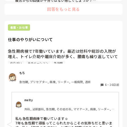
疲労からの回復が十分ではない感じでしょうか？

人間関係のストレスはいかがですか？

回答をもっと見る
お給料が増えて羨ましいです。

他にやりたいこと…例えば、緩和ケアに挑戦したい…など、ポ
ジティブな目的の転職になりそうですか？

看護・お仕事
採用面接に関わることがしばしばありますが、お仕事に対する
前向きな姿勢の方に魅力を感じます。

仕事のやりがいについて
なぜ転職なのか？

迷っていらっしゃるとのことですので、もちさんを高める転職
急性期病棟で7年働いています。最近は他科や総診の入院が
理由を整理されてはいかがでしょうか？
増え、トイレ介助や離床介助が多く、腰痛も繰り返していて
「私は何のために働いているんだろう」と感じることがあり
やりがい
モチベーション
急性期
ます。以前は患者と関わることでやりがいを感じていたので
すが、今は毎日業務をこなすだけになっています。同じよう
もち
にやりがいを見失った経験がある方はいますか？また、どの
急性期, プリセプター, 病棟, リーダー, 一般病院, 透析
ように気持ちを立て直しましたか？
6
・
16日前
melty
外科, 泌尿器科, 急性期, その他の科, ママナース, 病棟, リーダー, 消
化器外科
私も急性期病棟で働いています☺️

7年も急性期で頑張ってこられたからこその気持ちだと思いま