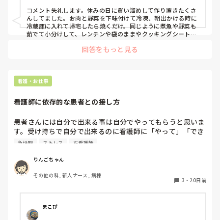
コメント失礼します。休みの日に買い溜めして作り置きたくさ
んしてました。お肉と野菜を下味付けて冷凍、朝出かける時に
冷蔵庫に入れて帰宅したら焼くだけ。同じように煮魚や野菜も
茹でて小分けして、レンチンや袋のままやクッキングシートま
ま焼く、茹でるなど。無理なら惣菜も弁当もありですよね。
回答をもっと見る
看護・お仕事
看護師に依存的な患者との接し方
患者さんには自分で出来る事は自分でやってもらうと思いま
す。受け持ちで自分で出来るのに看護師に「やって」「でき
ないから言ってるのにどうしてそういう言い方するの」など
急性期
ストレス
正看護師
と怒られます。昨日も自分で出来てるからやってみてって言
ったら怒られました。

りんごちゃん
みなさんはこういう依存している患者さんと関わる時どうし
その他の科, 新人ナース, 病棟
てますか？
3
・
20日前
まこぴ