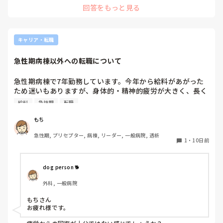
回答をもっと見る
	•	リーダー業務は「見学→小さい範囲を任せる→振り返
り」の順で段階的に権限委譲

	•	判断に迷う場面では答えを教えず「あなたならどう判
断する?」と問い返し、思考を言語化させる

	•	振り返りは「感情面(自信喪失など)」と「技術面(判断
キャリア・転職
根拠)」を分けて聞く。混ぜると本人が全否定されたと受け取り
やすいため
急性期病棟以外への転職について
急性期病棟で7年勤務しています。今年から給料があがった
ため迷いもありますが、身体的・精神的疲労が大きく、長く
続けられる自信がなくなり、転職を考えるようになりまし
給料
急性期
転職
た。

急性期以外へ転職された方は、どんな職場を選びましたか？
もち
転職して良かったことや後悔したこと、差し支えなければ給
急性期, プリセプター, 病棟, リーダー, 一般病院, 透析
料面についても教えていただきたいです。

1
・
10日前
また転職された結果、急性期病棟へ戻った方がいらっしゃれ
ば理由を教えていただけますか？
dog person 🐕
外科, 一般病院
もちさん

お疲れ様です。
