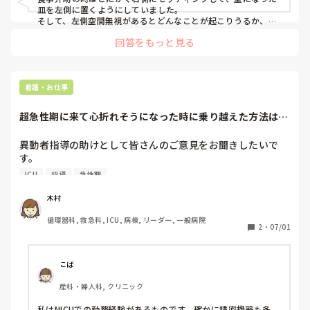
皿を左側に置くようにしていました。

そして、左側空間無視があるとどんなことが起こりうるか、本
人と家族に早めに伝えます。左側が見えていないので、なるべ
回答をもっと見る
く右側から話をするとか、左側に物があると転倒しやすいと
か、具体的にです。医師の説明だけだとイメージが掴めていな
い場合が多いです。

また、担当でなくても関わることのあるスタッフにそのことを
伝えます。看護助手や他チーム看護師達に配慮を求めます。
看護・お仕事
超急性期に来て心折れそうになった時に乗り越えた方法は何
ですか？
異動者指導の助けとして皆さんのご意見をお聞きしたいで
す。

一般病棟からICU（または超急性期）に異動、あるいは転職
ICU
指導
急性期
した直後、目の前のモニターや数字に圧倒されて「私には無
理かも」と心が折れそうになった時期をどうやって乗り越え
木村
ましたか？「これが分かってからパッと視界が開けた」とい
循環器科, 救急科, ICU, 病棟, リーダー, 一般病院
うきっかけがあれば教えてほしいです。
2
・
07/01
こば
産科・婦人科, クリニック
私はNICUでの勤務経験があるものです。確かに精密機器も多