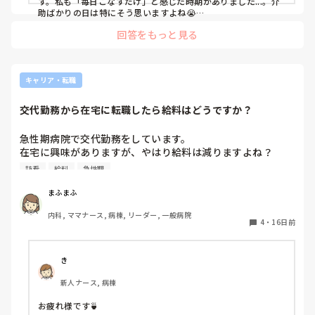
す。私も「毎日こなすだけ」と感じた時期がありました...。介
助ばかりの日は特にそう思いますよね😭

でも、その介助を必要としている患者さんにとっては大切な看
回答をもっと見る
護なんだと後から実感しました。やりがいはずっと同じではな
いので、今は少し立ち止まる時期なのかもしれませんね。

私の場合ですが、時間のある時に患者さんといつも以上に雑談
してみたり（案外楽しいです🤣）、仲の良いスタッフと遊びや
キャリア・転職
飲みに行ったり、自分へのご褒美を探して買う計画を立てたり
しました。

交代勤務から在宅に転職したら給料はどうですか？
職場で使うものを好きなキャラや可愛いものに替えたりして...

そして自分のモチベーションを上げていました🤣

急性期病院で交代勤務をしています。

応援しています😊✨
在宅に興味がありますが、やはり給料は減りますよね？

具体的にどの程度少なくなるか、経験された方などいたら教
訪看
給料
急性期
えていただきたいです。お願いします。
まふまふ
内科, ママナース, 病棟, リーダー, 一般病院
4
・
16日前
き
新人ナース, 病棟
お疲れ様です🍵
