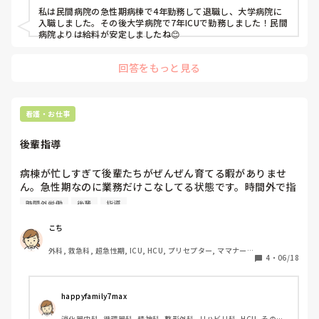
私は民間病院の急性期病棟で4年勤務して退職し、大学病院に
入職しました。その後大学病院で7年ICUで勤務しました！民間
病院よりは給料が安定しましたね😊
回答をもっと見る
看護・お仕事
後輩指導
病棟が忙しすぎて後輩たちがぜんぜん育てる暇がありませ
ん。急性期なのに業務だけこなしてる状態です。時間外で指
導する気力はお互いになく、、みなさんどのような感じです
時間外労働
後輩
指導
か？
こち
外科, 救急科, 超急性期, ICU, HCU, プリセプター, ママナー
4
・
06/18
ス, 病棟, リーダー, 一般病院
happyfamily7max
消化器内科, 循環器科, 精神科, 整形外科, リハビリ科, HCU, その他