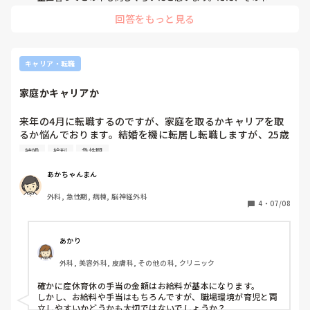
どれだけその波形について特長が書いてあって理解できるかだ
回答をもっと見る
と思います。いっぱい波形が乗っていても、あくまで教科書的
な波形のため、実際患者さんの基礎疾患や体格やモニター心電
図であれば貼る位置などによって見え方が変わります。なので
どの本を買うかより、正常な波形の特長と照らし合わせ、何が
違うのかを見極める力を持ってるようになるべきだと思いま
キャリア・転職
す。

明確な解答でなくて申し訳ありませんが、ぜひ頑張ってくださ
家庭かキャリアか
いね
来年の4月に転職するのですが、家庭を取るかキャリアを取
るか悩んでおります。結婚を機に転居し転職しますが、25歳
という年齢もありもう少し仕事を頑張りたい気持ちと消化器
結婚
給料
急性期
外科をもう少し学びたい気持ちがあります。今2つの病院で
悩んでおり、

あかちゃんまん
A病院 相談の上少しお給料をあげてもらい基本給が25万

外科, 急性期, 病棟, 脳神経外科
ただ、急性期よりのケアミックスといった感じです。消化器
4
・
07/08
外科を希望しており、配属先は外科で決定。症例数はそこま
で多くなく重症患者もあまりいません。オペ件数は年に
200~300件 救急件数は年に6000件です。

あかり
1年に1回部長と面談があり毎年少しずつ昇給する形です。ボ
外科, 美容外科, 皮膚科, その他の科, クリニック
ーナスは100万超

B病院 急性期の総合病院で、基本給23万 私のやりたいことは
確かに産休育休の手当の金額はお給料が基本になります。

できますが、昇給のアップは期待できません。かなり忙しい
しかし、お給料や手当はもちろんですが、職場環境が育児と両
病院です。外科は決定、症例数も多くオペ件数は年に500件 
立しやすいかどうかも大切ではないでしょうか？
