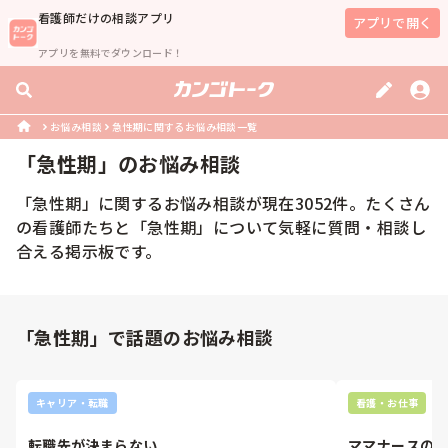
看護師
だけの相談アプリ
アプリで開く
アプリを無料でダウンロード！
お悩み相談
急性期に関するお悩み相談一覧
「
急性期
」のお悩み相談
「
急性期
」に関するお悩み相談が現在
3052
件。たくさん
の
看護師
たちと「
急性期
」について気軽に質問・相談し
合える掲示板です。
「急性期」で話題のお悩み相談
キャリア・転職
看護・お仕事
転職先が決まらない
ママナースの