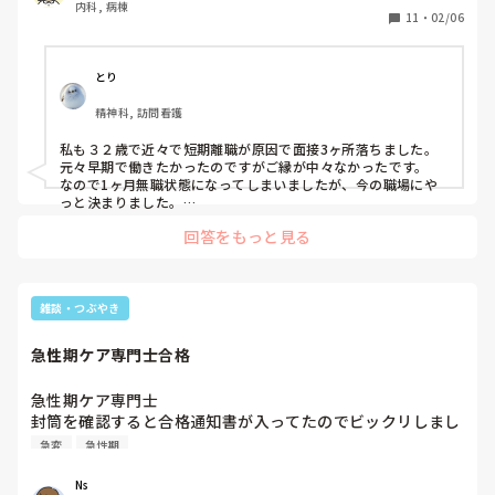
内科, 病棟
4月入職の募集を締め切っているところも結構あります。

11
・
02/06
このまま妥協して興味のない病院に就職するなら1年バイト
で生活して来年度の4月入職を目指そうと思ってますが皆さ
んはどう思いますか？
とり
精神科, 訪問看護
私も３２歳で近々で短期離職が原因で面接3ヶ所落ちました。

元々早期で働きたかったのですがご縁が中々なかったです。

なので1ヶ月無職状態になってしまいましたが、今の職場にや
っと決まりました。

今は求人が目まぐるしくうごいてるとは思いますので身体的、
回答をもっと見る
精神的にも休める時期と考えてもいいのではないでしょうか。

バイトしながら看護師としての転職活動をしても全然大丈夫！

看護師歴8年あるということなので、もし看護師を希望されて
いるのであれば志望動機をしっかりまとめて自分がこれからし
雑談・つぶやき
急性期ケア専門士合格
急性期ケア専門士

封筒を確認すると合格通知書が入ってたのでビックリしまし
た。正直落ちたと思ってました。
急変
急性期
Ns