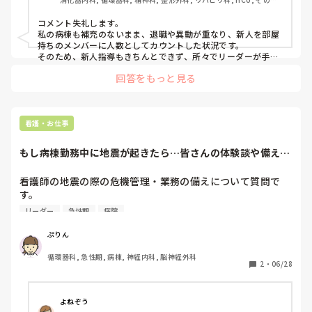
の科, 病棟, 訪問看護, リーダー, 一般病院, 慢性期, 回復期
コメント失礼します。

私の病棟も補充のないまま、退職や異動が重なり、新人を部屋
持ちのメンバーに人数としてカウントした状況です。

そのため、新人指導もきちんとできず、所々でリーダーが手技
の確認などをしながら何とか事故なく日々の勤務が終わってい
回答をもっと見る
るという状況です。

新人も育ちにくく、ベテランやリーダーも少しイライラした
り…です。
看護・お仕事
もし病棟勤務中に地震が起きたら…皆さんの体験談や備えを
教えてください！
看護師の地震の際の危機管理・業務の備えについて質問で
す。

現在急性期の病院で病棟看護師のして働いています。最近全
リーダー
急性期
病院
国各地で地震が多く発生しており、リーダーをしている時な
ど、「今大地震が発生したら…」と考えると、とても不安に
ぷりん
なります。マニュアルを見直したりはしていますが、もしそ
循環器科, 急性期, 病棟, 神経内科, 脳神経外科
の時のメンバーの中で自分が一番最年長（リーダー）の立場
2
・
06/28
だったら、パニックにならずに的確な指示が出せるだろう
か…という恐怖があります。

よねぞう