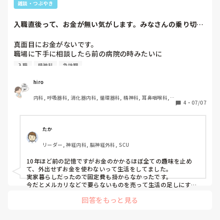
B-1・2と分かれています。夜勤の場合、チーム1人ずつ計4
雑談・つぶやき
人で夜勤を回します。急性期病院なので患者が毎日変わるが
わるきて、その患者情報も追いつきません。この人はトイレ
入職直後って、お金が無い気がします。みなさんの乗り切
どうやって行ってるんだろう？とか安静度どのくらい？とか
り？方を教えてくだ...
本当は3ヶ月も病棟で働いてるのだから知っておくべき情報
真面目にお金がないです。

も業務を覚えるのと、怒られないようにやらないとという焦
職場に下手に相談したら前の病院の時みたいに

りから全然患者さんのことが見れません。夜勤だと、仮眠が
入職
精神科
急性期
A-1とB-1が先に入るので、必然的に相方がいなくなる状況
それ契約が破綻してるじゃないですか→辞めて貰います

で、A側の患者さんは日勤で見たことがないので、相手側の
みたいにならないか心配でして…
hiro
チームの患者さんのことは知るはずもなく、相手ももちろん
知らないので、相手チームに聞けるはずもないので、本当に
内科, 呼吸器科, 消化器内科, 循環器科, 精神科, 耳鼻咽喉科, 
4
・
07/07
不安で不安で仕方がないです。

皮膚科, 急性期, 病棟, 神経内科, 一般病院, 慢性期
自分でも何が言いたいのかわからないくらいには不安です。
ごめんなさい。

たか
でも、気持ちの持ちようなどあれば教えてください。
リーダー, 神経内科, 脳神経外科, SCU
10年ほど前の記憶ですがお金のかかるほぼ全ての趣味を止め
て、外出せずお金を使わないって生活をしてました。

実家暮らしだったので固定費も掛からなかったです。

今だとメルカリなどで要らないものを売って生活の足しにする
くらいですかね…
回答をもっと見る