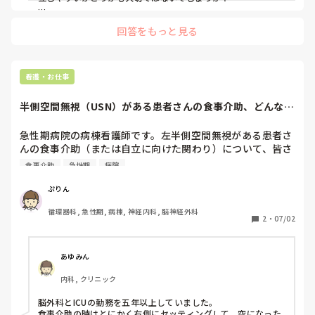
救急件数は年に8000件です。ボーナスは80万程度

あくまで私の経験談ですが…

回答をもっと見る
お給料がいい職場は子育てとの両立が厳しく、何のために仕事
2つとも休日は110日程度、福利厚生もさほど変わりませ
してるのか？となったことが何度もあります。

ん。お給料と患者層に少し差があるなという感じです。

今の職場は決してお給料が良いとは言えませんが、子供の体調
不良などで嫌な顔をされたことはありません。

恐らく結婚すれば近々子供の話がでて、産休育休を取ること
「無理せず休んであげて、お互い様だから」と協力し合える職
看護・お仕事
になるのですが、基本給が高くなければ貰う額は少ないなと
場です。

思います。将来のことを考え、お給料が高い病院にいくか、
半側空間無視（USN）がある患者さんの食事介助、どんな工
やりたいこと、お給料、今後の子育て環境のバランスを考えて
自分のしたいことができる病院にいくか悩んでおります。

夫をしています...
みるのも良いかもですよ。
急性期病院の病棟看護師です。左半側空間無視がある患者さ
皆様こういったご経験がある方いませんか？
んの食事介助（または自立に向けた関わり）について、皆さ
んが臨床でリアルに気をつけていることや、実践している工
食事介助
急性期
病院
ぷりん
循環器科, 急性期, 病棟, 神経内科, 脳神経外科
2
・
07/02
あゆみん
内科, クリニック
脳外科とICUの勤務を五年以上していました。

食事介助の時はとにかく右側にセッティングして、空になった