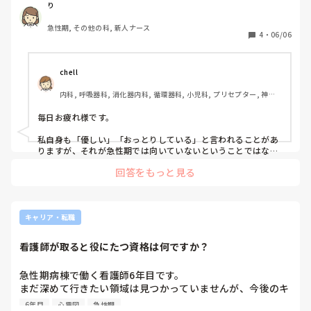
年齢も若くなくて体力や反応力も落ちてる上に

り
准看護師で知識もアセスメント力も弱いこともあると思いま
急性期, その他の科, 新人ナース
すが、

4
・
06/06
おっとりしたタイプなので色々遅く、

急性期病棟で働きながら、私は全然向いてない、足手まとい
だなと日々思っています。

chell
内科, 呼吸器科, 消化器内科, 循環器科, 小児科, プリセプター, 神経
人からおっとりとか優しいと言われる看護師さんは

内科, 消化器外科, 一般病院
どんなところで働いていますか？

毎日お疲れ様です。  

働きやすい環境はありますか？

私自身も「優しい」「おっとりしている」と言われることがあ
看護師自体向いてないのかもしれませんが、

りますが、それが急性期では向いていないということではない
と思います。実際、患者さんやご家族からすると、安心して話
もう今更異業種にも行けないなと考えています。
回答をもっと見る
せる看護師さんの存在はとても大きいです。  

急性期はどうしてもスピードや優先順位判断が求められる場面
が多いので、自分の強みが発揮しづらいと感じることはあるか
もしれません。でも、看護師に必要なのは速さだけではなく、
キャリア・転職
相手の話を聞く力や寄り添う力も大切な能力だと思います。  

看護師が取ると役にたつ資格は何ですか？
働く場所によって求められるものは違いますし、慢性期や回復
期、外来、療養、訪問看護などでは、急性期とはまた違った強
みが活かされることもあります。  

急性期病棟で働く看護師6年目です。

まだ深めて行きたい領域は見つかっていませんが、今後のキ
「急性期が合わない＝看護師に向いていない」ではないと思い
ャリアアップのために何か資格を取りたいと考えています。

6年目
心電図
急性期
ます。長く働いている中で、自分の強みが活かせる場所を探し