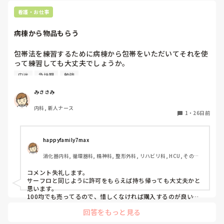
看護・お仕事
病棟から物品もらう
包帯法を練習するために病棟から包帯をいただいてそれを使
って練習しても大丈夫でしょうか。

サーフロは持って行って練習していいよとは言われたことあ
中途
急性期
勉強
ります。
みささみ
内科, 新人ナース
1
・
26日前
happyfamily7max
消化器内科, 循環器科, 精神科, 整形外科, リハビリ科, HCU, その他
の科, 病棟, 訪問看護, リーダー, 一般病院, 慢性期, 回復期
コメント失礼します。

サーフロと同じように許可をもらえば持ち帰っても大丈夫かと
思います。

100均でも売ってるので、惜しくなければ購入するのが良いか
と思います。

回答をもっと見る
サーフロなど医療物品は市販されておらず購入は厳しいです
が、普通に市販されている物品についてはご自身で購入するの