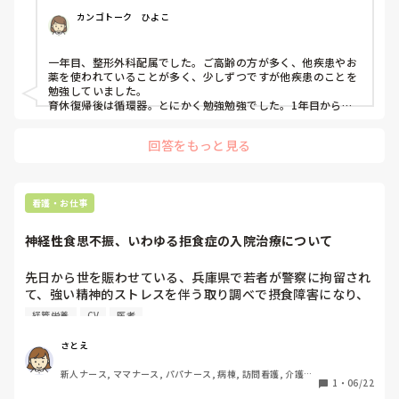
カンゴトーク　ひよこ
一年目、整形外科配属でした。ご高齢の方が多く、他疾患やお
薬を使われていることが多く、少しずつですが他疾患のことを
勉強していました。

育休復帰後は循環器。とにかく勉強勉強でした。1年目から循
環器配属になった同期は、最初の2.3年すごくしんどそうでし
たが、すごく頼れる存在でした✨

回答をもっと見る
整形は整形ですごく楽しかったですよ！勉強次第です。
看護・お仕事
神経性食思不振、いわゆる拒食症の入院治療について
先日から世を賑わせている、兵庫県で若者が警察に拘留され
て、強い精神的ストレスを伴う取り調べで摂食障害になり、
釈放後の1,2週間ほど後に栄養状態の低下により死亡してし
経管栄養
CV
医者
まうという痛ましい事件がありました。

さとえ
そこでいわゆる拒食症についての質問です。入院や在宅でCV
新人ナース, ママナース, パパナース, 病棟, 訪問看護, 介護施
や経管栄養、胃ろうなどをして栄養をとる方法もあると調べ
1
・
06/22
設, 学生, 離職中, 一般病院, 大学病院, 保育園・学校, 派遣, 小
て分かりました。

規模多機能