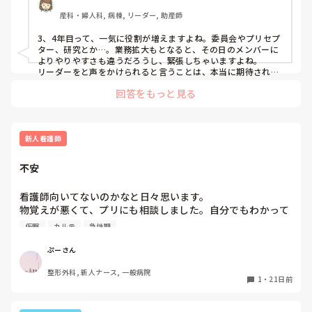
げたいってなってしまう自分がいる

産科・婦人科, 病棟, リーダー, 助産師
3、4年目って、一気に役割が増えますよね。委員会やプリセプ
ター、研究とか…。業務拡大もとなると、その日のメンバーに
よりやりやすさも違うだろうし、緊張しちゃいますよね。

リーダーをと声をかけられると言うことは、本当に期待されて
いらっしゃるんだなぁと思います。そして、その期待されてい
回答をもっと見る
る役割も認識されているし、視野も広い。大丈夫、あなたなら
できるよー！！

逃げたくなったら本当はいつでも辞められる。職場も、ここじ
ゃなくても探せばあるって、私も何度も思い直したりして、こ
こまできました。

新人看護師
心から応援してます。

ただ、自分の心と身体だけは大切に。無理だと思ったら、頑張
不安
りすぎないでね。
看護師向いてないのかなと日々思います。

物覚えが悪くて、プリにも相談しました。自分でもわかって
はいましたが、数をこなすしかないと。ですが、毎回怒られ
仮眠
カルテ
急性期
るのが怖くて一歩踏み出せず、経験から逃げてしまいます。
怒られても次に繋げればいいとか、新人だから怒られるのが
ぷーさん
当たり前（？）とかわかってはいます。本当に。こんなに日
整形外科, 新人ナース, 一般病院
勤を3ヶ月頑張ってきて、だけどまだできることも少ないの
1
・
21日前
に来月から夜勤自立とか、ほんっっっとうに不安でなりませ
ん。うちの病院の場合、チーム制になっており、A-1・2、