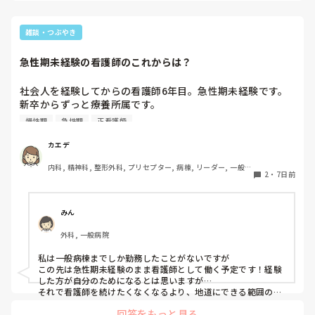
た場合（鎮痛剤や下剤など）、バイタルに異常がある場合など
やはり、子ど
の特記事項のみで、変わりなければ何も言いません。

(療養病棟？)
自分がリーダーの時の場合ですが、内容が長すぎたり、逆に足
雑談・つぶやき
んです！

りない申し送りだった場合は、適宜ここは必要ない、ここは申
そこでも、救
し送りが必要など受け持ちさんと照らし合わせをして申し送り
急性期未経験の看護師のこれからは？
のですが、

の仕方を伝えさせてもらってました☺️

引き継ぎ無しにはメリットデメリットがあって、私的には短い
私の中で、看
時間で最小限の申し送りは医療安全上必要だと考えています。

社会人を経験してからの看護師6年目。急性期未経験です。
あり、

記録をタイムリーに書ける人も居れば後回しにする人もいるの
新卒からずっと療養所属です。

早めに経験、
で、情報収集にラグが出ますよね。

経験にもなるからと周りから急性期へ誘われることがありま
で

慢性期
急性期
正看護師
インシデントも発生しているのであれば、なおさら対策が必要
す。

どうして行こう
ですよね、、😔

私自身も勉強になるとは思いますし、急性期を経験して一人
カエデ
リーダーが申し送り中に特記事項があれば後で受け持ちから夜
前のような空気も感じるので、行った方がいいのかな？とは
質問にしては大
勤者へ伝達していました。
内科, 精神科, 整形外科, プリセプター, 病棟, リーダー, 一般病
思うのですが、向いていないのが分かり悩んでいます。

ママさんナー
2
・
7日前
院, 慢性期
その理由は、今でも頭の中が疲労困憊で日勤の時は帰宅後に
のご経験もお聞
動けないことがある、毎日頭痛薬必須、お腹を下す、休みに
も何となく具合が良くないのでさらに忙しくなるとより体調
みん
が悪化する不安があること。多重課題が苦手で忘れっぽいな
外科, 一般病院
どのリスク面。学生時代に実習先がかなり厳しかったので急
性期が怖い、命の重みに耐えきれないなどの不安も強いで
私は一般病棟までしか勤務したことがないですが

す。

この先は急性期未経験のまま看護師として働く予定です！経験
した方が自分のためになるとは思いますが…

年齢もそこそこなので行くなら今が最後かな？と思ったり、
それで看護師を続けたくなくなるより、地道にできる範囲の仕
事をして行きたいと考えているので

でも、行かずにすむなら療養は好きだからこのままがいいな
回答をもっと見る