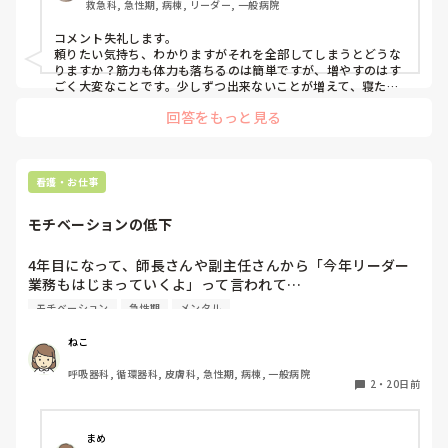
救急科, 急性期, 病棟, リーダー, 一般病院
コメント失礼します。

頼りたい気持ち、わかりますがそれを全部してしまうとどうな
りますか？筋力も体力も落ちるのは簡単ですが、増やすのはす
ごく大変なことです。少しずつ出来ないことが増えて、寝たき
りになっていきます。日々の活動が既にリハビリなんです。出
回答をもっと見る
来ないことはお手伝いしますが、出来ることまで手伝うとADL
の低下に繋がります。座位になり過ごす、整容をする、トイレ
に行くそれだけで増えることはなくても低下を防ぐことにはな
ります。自分で好きなものからご飯を食べるのと、嫌いな物を
口に入れられるのとでは違いますよね。最後まで自分らしく、
看護・お仕事
過ごしませんか？

って穏やかに話してみるのはどうでしょうか。介護負担が減る
モチベーションの低下
のは、患者も看護師も自宅で過ごすには家族にも有意義なこと
です。ぜひ患者にも、華族にも。
4年目になって、師長さんや副主任さんから「今年リーダー
業務もはじまっていくよ」って言われて…

そこまでわたしまだ自覚も責任感もないし、不安ばかり、は
モチベーション
急性期
メンタル
じめるのは秋か冬かなとは言われてるけど…

小チーム活動ではリーダーやってるから後輩や先輩巻き込ん
ねこ
で動いてかないといけない、委員会活動もあるから後輩に業
呼吸器科, 循環器科, 皮膚科, 急性期, 病棟, 一般病院
務を伝えていかないといけない…

2
・
20日前
看護では重症患者さん受け持つことも多く、やりがいもある
一方、こころが疲れてしまう

ここまで自分成長したんだって思う一方で、もうきついし逃
まめ