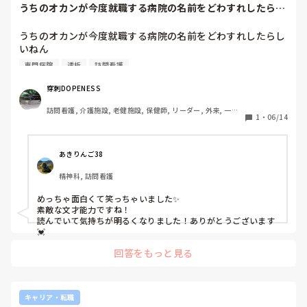
うちのオカンが今度就職する病院の名前をどわすれしたらし
いねん就職する病...
うちのオカンが今度就職する病院の名前をどわすれしたらし
いねん

専門病院
透析
訪問看護
就職する病院の名前をどわすれしたんか、ほなおかんの就職
する病院を一緒に考えたるわ、どんな特徴言うてた？

穿刺DOPENESS
訪問看護, 介護施設, 老健施設, 保健師, リーダー, 外来, 一般
透析専門病院で、透析患者さんが大半らしいねん

1
・
06/14
病院, 慢性期, 透析, 看護多機能
ほぉうちの法人やないか、その特徴はうちの法人で間違いな
いわ、決まりやな

あきりんご38
精神科, 訪問看護
でもな、オカンが言うには、透析だけに専念できるらしいね
んて

めっちゃ面白くて笑っちゃいました✨️

素敵な文才能力ですね！

ほぉうちの法人違うか、うちの法人は訪問看護や看多機やサ
読んでいて気持ちが明るくなりました！ありがとうございます
高住とか箱だけ作ってしまったせいで、職員は振り回されて
💓
るんや、違うやんか

回答をもっと見る
でもな、オカンが言うには、理事長には逆らえないらしいね
ん

キャリア・転職