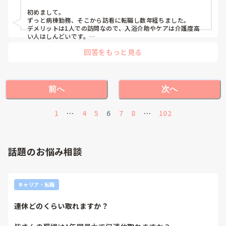
初めまして。

ずっと病棟勤務、そこから訪看に転職し数年経ちました。

デメリットは1人での訪問なので、入浴介助やケアは介護度高
い人はしんどいです。

1人のため、相談しづらかったり、自己判断しないといけない
回答をもっと見る
ので、見落としなどあればどかっと責任がのしかかるし、私は
メンタルきついなと感じます、それが1番しんどいです。

後自宅によっては、汚い、虫が出る。

他職種や家族様とも密に関わらないといけないため、自身で1
から関係築いていかないといけない。

前へ
次へ
メリットは、夜勤なしでも給料がいいこと、勤務場所によって
は土日祝休み、幅広く学べる、時間内は1人の患者様に集中し
て寄り添えるなどでしょうか。

1
…
4
5
6
7
8
…
102
私の職場は他にも条件的に良いところもあり、しんどいなと思
いつつも続けれています。

参考になれば幸いです。
話題のお悩み相談
キャリア・転職
連休どのくらい取れますか？