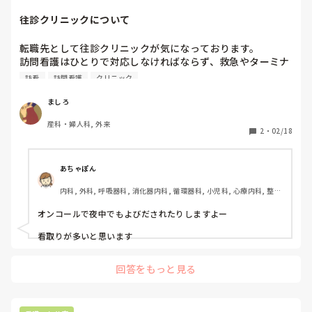
うちの法人やないか、理事長が黒と言えば、純白のブラウス
を墨汁にかけてでも黒と言わなければならないんよ、うちの
往診クリニックについて
法人で決まりやそんなもん

転職先として往診クリニックが気になっております。

いやでも、わからんねんな、オカンが言うには患者の事を第
訪問看護はひとりで対応しなければならず、救急やターミナ
一に考えてるらしいねん

ル経験のない私はとても不安があります。

訪看
訪問看護
クリニック
なので往診クリニックであれば医師と同行するため、訪問看
うちの法人と違うやないか、理事長が第一に考えてるのは、
護ほど気負うことがないのでは、と思っています。

ましろ
患者の事でもなく、職員の事でもなく、お金の事や、俺は騙
されへんよ、うちと違うやないか

産科・婦人科, 外来
ただ往診クリニックというものはお恥ずかしながら最近知り
2
・
02/18
まして

いやおとんが言うには済生会やろうと

どのように勤務するのか想像がつきません。

あちゃぽん
絶対に違うやろーもういいわー
往診クリニックで働いている方からのお話を伺いたいです。

内科, 外科, 呼吸器科, 消化器内科, 循環器科, 小児科, 心療内科, 整形
メリットやデメリット、それぞれ教えていただけると助かり
外科, 産科・婦人科, 耳鼻咽喉科, 皮膚科, 泌尿器科, リハビリ科, 総
ます。

合診療科, 救急科, 超急性期, ICU, CCU, HCU, その他の科, ママナー
オンコールで夜中でもよびだされたりしますよー

よろしくお願い致します。

ス, 外来, 神経内科, 脳神経外科, NICU, 消化器外科, 一般病院, 慢性
期, 回復期, 終末期, オペ室, 透析, 検診・健診
看取りが多いと思います
回答をもっと見る