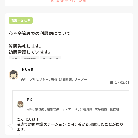
回答をもっと見る
看護・お仕事
心不全管理での利尿剤について
質問失礼します。

訪問看護しています。

心不全の方がとても多いのですが。クリニック何ヶ所かは、
点滴
訪問看護
クリニック
体重によるスケール指示で利尿剤の内服や点滴といった細か
い指示があります。

まるまる
在宅の方ってこんな細かい指示のもと心不全管理しているの
内科, プリセプター, 病棟, 訪問看護, リーダー
でしょうか？

2
・
02/01
もちろんそのおかげで増悪せず入院することなくいけるんだ
と思いますがまるで入院中みたいだなと。。
まる
内科, 急性期, 超急性期, ママナース, 介護施設, 大学病院, 慢性期, 回
復期, 終末期
こんばんは！

派遣で訪問看護ステーションに何ヶ所かお邪魔したことがあり
ます。
