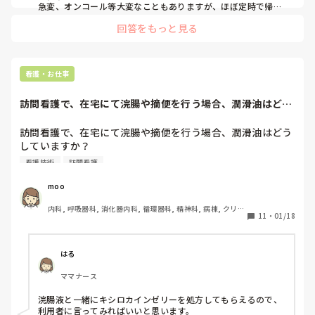
急変、オンコール等大変なこともありますが、ほぼ定時で帰れ
るので子育て中の身としては有難いです。

回答をもっと見る
給料減、休みの取り辛さ、お局看護師との折り合い等…デメリ
ットというか妥協しないといけない点もありますが、概ね満足
しています。

看護業務だけに専念したいとなると、施設や訪問よりも病院勤
務の方がいいかもしれません。
看護・お仕事
訪問看護で、在宅にて浣腸や摘便を行う場合、潤滑油はどう
していますか？病...
訪問看護で、在宅にて浣腸や摘便を行う場合、潤滑油はどう
していますか？

病棟歴が長く、訪問看護を始めたばかりの者です。病棟では
看護技術
訪問看護
オリーブ油を使用していましたが、市販で売られている食用
のオリーブオイルでも代用できますか？

moo
もしおかしな発想をしていたら、すみません。
内科, 呼吸器科, 消化器内科, 循環器科, 精神科, 病棟, クリニ
11
・
01/18
ック, リーダー, 外来, 一般病院, 大学病院, 慢性期, 透析
はる
ママナース
浣腸液と一緒にキシロカインゼリーを処方してもらえるので、
利用者に言ってみればいいと思います。
