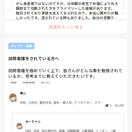
す！
がん患者様ではないのですが、壮年期の男性で外傷により右大
腿部まで切断された方をプライマリーした経験があります。

就労されており家族を支えておられたので、本当に関わりが難
しかったです。涙されている時もありました。自分の言動で自
尊心を傷つけるのではないかと慎重になってました。

回答をもっと見る
関わりとして看護理論に当てはめて受容段階などをチーム内で
適宜確認しながら関わりを実施してました。

結果的に前向きにリハビリに取り組む姿勢が見られるようにな
り、笑顔で近くの病院へ転院されました。その事がすごく印象
に残っています。参考になればぜひ！
キャリア・転職
訪問看護をされている方へ
訪問看護を極めていく上で、皆さんがどんな事を勉強されて
いるか、参考までに教えていただきたいです。

ほとんどの方が家族がいたり、日々の業務に追われていると
家族
訪問看護
子ども
思います。そんな中で何をしていくか、夢は語れるけど、現
実的に難しい点が多くあり、困っています。

華心
特定行為看護師や認定看護師も視野に入れてますが、時間・
外科, 小児科, 整形外科, 産科・婦人科, プリセプター, ママナ
金銭面等考えるとなかなか踏み出せません。実際に経験した
2
・
02/08
ース, 病棟, クリニック, 訪問看護, 外来, 消化器外科, 一般病
ことなど教えてもらいたいです。
院, 慢性期, 透析, 検診・健診
みーちゃん
内科, 外科, 消化器内科, 病棟, 訪問看護, 介護施設, リーダー, 一般病