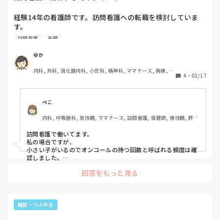
経験14年の看護師です。訪問看護への転職を検討していま
す。

訪問看護
転職
事業所の距離、直行直帰の可否、オンコール、給与、教育体
制など、条件が多すぎて優先順位がつけられず迷っていま
ゆか
す。

内科, 外科, 消化器内科, 小児科, 精神科, ママナース, 病棟, 消
4
・
02/17
化器外科, 一般病院, 慢性期
訪問看護経験者の方にお聞きしたいです。

・転職時、何を一番重視しましたか？

・結果的に「ここを見ておいて良かった」「逆に甘く見て失
ぺこ
敗した」点はありますか？

内科, 呼吸器科, 急性期, ママナース, 訪問看護, 保健師, 慢性期, 終末
期
訪問看護で働いてます。

私の場合ですが、

小さい子がいるのでオンコールの持つ回数と呼ばれる頻度は確
認しました。

一日の訪問件数も多すぎると移動で休憩が潰れる可能性もあり
回答をもっと見る
ます💦

給与面もあまり低いのは厳しいので夜勤がない分手当等でどの
くらいの手取りになるかも重要でした。

母体が大きかったり人数が多いと教育体制もある程度あるかも
しれませんが少人数の所は教育体制は不十分かもしれません。
雑談・つぶやき
直行直帰ができると時間を無駄にせず尚良ですね！