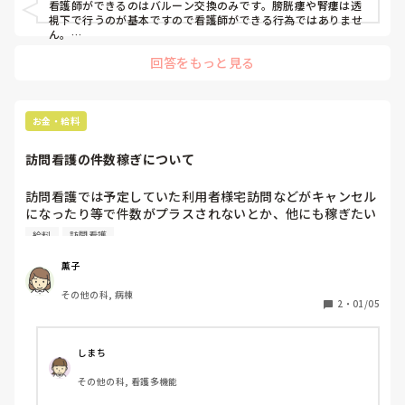
看護師ができるのはバルーン交換のみです。膀胱瘻や腎瘻は透
視下で行うのが基本ですので看護師ができる行為ではありませ
ん。

交換が必要なら入れてもらったクリニックや病院に受診するし
回答をもっと見る
かないと思いますので訪問看護では出来ないと思いますよ。だ
いたい交換の頻度は決まっていますし、閉塞などのトラブルが
あるのなら病院に相談するしかないとおもいます。💦
お金・給料
訪問看護の件数稼ぎについて
訪問看護では予定していた利用者様宅訪問などがキャンセル
になったり等で件数がプラスされないとか、他にも稼ぎたい
スタッフがいる中でどのように件数を均等に割り当てている
給料
訪問看護
のでしょうか？稼ぎたいスタッフが多い場合、取り合いや反
対に譲り合い等で思ったよりも稼げない等あったりするので
薫子
しょうか？
その他の科, 病棟
2
・
01/05
しまち
その他の科, 看護多機能