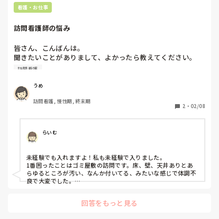
1日の訪問件数は5〜6件程度とのことでした。

退職の意思を伝えること、勇気がいることと思いますが、堂々
看護・お仕事
その話を聞いた瞬間、

と伝えてください！！！(きっと過去にもたくさん同じ理由で辞
めた人がいたはずです)

そんな件数でいいんだ…と心の中で思い、

訪問看護師の悩み
応援しています✨
思わず涙が出そうになりました。

皆さん、こんばんは。

今まで当たり前だと思っていた働き方が、

聞きたいことがありまして、よかったら教えてください。

当たり前ではなかったのだと、その時初めて実感しました。

訪問看護
訪問看護師として働いている際、一番困ったことがなんです
退職する決意が固まりました。

か？その時、どのような努力をしましたか？未経験でも入れ
うめ
あとは管理者に伝えるだけです。

ると思いますか？
自分の心と体を守るための選択として、前に進もうと思いま
訪問看護, 慢性期, 終末期
2
・
02/08
す。
らいむ
未経験でも入れますよ！私も未経験で入りました。

1番困ったことはゴミ屋敷の訪問です。床、壁、天井ありとあ
らゆるところが汚い、なんか付いてる、みたいな感じで体調不
良で大変でした。

ゴミ屋敷訪問に関しては努力できる点は正直ないのですが笑、
強いていうならその利用者さんと何話そうかな？と話題作りを
回答をもっと見る
楽しみにすることくらいでした。笑