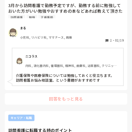
3月から訪問看護で勤務予定ですが、勤務する前に勉強して
おいた方がいい勉強やおすすめの本などあれば教えて頂きた
いです。よろしくお願いします。
訪問看護
勉強
正看護師
まる
小児科, リハビリ科, ママナース, 病棟
2
・
02/19
ニコラス
内科, 消化器内科, 循環器科, 精神科, 皮膚科, 泌尿器科, クリニック, 
訪問看護, 介護施設, 老健施設, オペ室, 小規模多機能
介護保険や医療保険については勉強しておくと役立ちます。

訪問看護お悩み相談室、という書籍がおすすめです
回答をもっと見る
キャリア・転職
訪問看護に転職する時のポイント