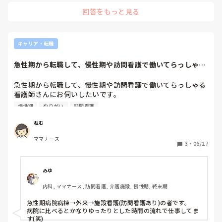
30分訪問は「20分以上であれば可」というルールのもとで実施
未経験なので日々パニックです。常勤の看護師も私含め3人
回答をもっと見る
しており、正直少しグレーゾーンだと感じる場面もありまし
しかいないのでこれからが不安すぎます。住宅型有料老人ホ
た。

ームで訪看されている方がいたらご意見聞きたいです。長々
と失礼しました。
また、介護保険と医療保険で加算が異なるため、売上計算に関
わる業務も担当していました。

キャリア・転職
経営的に成り立たせるには柔軟さも必要だと理解しつつ、そこ
まで考えるのは本来の看護師の仕事なのかとモヤモヤすること
急性期から転職して、慢性期や訪問看護で働いてらっしゃる
も多かったです。

看護師さんにお伺...
最終的には割り切って業務にあたっていました、というのが正
急性期から転職して、慢性期や訪問看護で働いてらっしゃる
直なところです。

看護師さんにお伺いしたいです。

転職して良かったですか？

慢性期
やりがい
訪問看護
住宅型有料老人ホームではないのですが、参考までに…。
お給与は変化ありましたか？

やりがいやメリットデメリット教えていただけると嬉しいで
ねむ
す。
ママナース
3
・
06/27
みゆ
内科, ママナース, 訪問看護, 介護施設, 慢性期, 終末期
急性期病院病棟→外来→施設看護(訪問看護あり)の者です。

病院に比べるとかなりゆったりとした時間の流れで仕事してま
す(笑)
