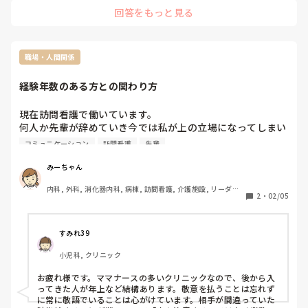
…が、ほんっとにそのクリニックや事業所の考え方によって
回答をもっと見る
様々です。

入院中かそれ以上に厳しい制限やスケール指示で動いていると
ころもあれば、患者さんの好きなように生活してもらうことに
重きをおいているところもありました。

職場・人間関係
何を1番に考えるか…私もいまだに正解は分からないままです
経験年数のある方との関わり方
が、お互い頑張りましょう…！
現在訪問看護で働いています。

何人か先輩が辞めていき今では私が上の立場になってしまい
ました。

コミュニケーション
訪問看護
先輩
私よりも経験年数がある方が入職しましたが、立場的に少し
働きにくいなと感じます。

みーちゃん
自分が楽になる関わり方はありますか？教えていただきたい
内科, 外科, 消化器内科, 病棟, 訪問看護, 介護施設, リーダー, 
です。
2
・
02/05
一般病院
すみれ39
小児科, クリニック
お疲れ様です。ママナースの多いクリニックなので、後から入
ってきた人が年上など結構あります。敬意を払うことは忘れず
に常に敬語でいることは心がけています。相手が間違っていた