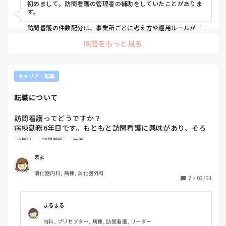
初めまして。訪問看護の管理者の補助をしていたことがありま
す。

訪問看護の件数配分は、事業所ごとに考え方や運用ルールがか
なり異なります。

回答をもっと見る
多くの事業所では、利用者様の状態・必要なケア内容・曜日固
定の有無・スタッフの経験やスキル・勤務時間帯などを踏まえ
てスケジュールが組まれています。

そのため、「均等に件数を割り当てる」というよりは、安全性
キャリア・転職
や継続性を優先した結果として偏りが出ることも少なくありま
せん。

転職について
また、急なキャンセルが出た場合も、移動距離や時間の都合で
代替訪問を入れられないこともあり、結果的に件数が増えない
日もあります。

訪問看護ってどうですか？

病棟勤務6年目です。もともと訪問看護に興味があり、そろ
稼ぎたいスタッフが多い場合でも、実際には全員の希望を完全
そろ転職を考えています。

6年目
訪問看護
転職
に満たすのは難しく、

訪問看護で働いている方メリット、デメリット教えてくださ
譲り合いや調整が必要になったり、思っていたより稼げないと
い
感じるケースもあると思います。

まよ
件数や収入面を重視する場合は、

消化器内科, 病棟, 消化器外科
2
・
02/01
・件数調整の考え方

・キャンセル時の対応

・インセンティブや保証の有無

などを、事前に管理者へ確認しておくことが大切だと感じまし
まるまる
た。
内科, プリセプター, 病棟, 訪問看護, リーダー