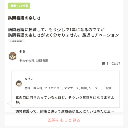
をしてもらえるという前向きな考え方もできます。

私自身もママナースですので、子の体調不良等で当欠したり早
看護・お仕事
退したり、ご迷惑をおかけすることもあります。しかし、他の
方が大変な時に自分が頑張って還元することもでき、本当の意
訪問看護の楽しさ
味で「お互い様」で支え合える仕組みができているなと感じて
います。

訪問看護に転職して、もう少しで1年になるのですが

訪問看護で担当する主な疾患ですが、急性期から慢性期疾患、
訪問看護の楽しさがよく分かりません。最近モチベーション
難病、がん末期まで本当に幅広くいらっしゃいます。各疾患に
が上がらず、仕事に行きたくない毎日です。

訪問看護
ついて深い知識を持っているに越したことはないですが、疾患
これは自分には向いていないのか？と自問自答する毎日で毎
の管理よりもご本人が快適に療養生活を送られることに注力す
日ヘトヘトです。本当は行きたくない家もありますが、行き
ることが多いです。そこまで気負わずに、挑戦してみてほしい
そら
な、と思いました🙏

たくないなんて言えないです‥
その他の科, 訪問看護
1
・
02/17
回答になっていなかったら申し訳ないですが、前向きに考えて
いただけると嬉しいです！
ゆぴこ
産科・婦人科, プリセプター, ママナース, 病棟, リーダー, 一般病院, 
助産師
真面目に向き合っている人ほど、そういう気持ちになりますよ
ね。

訪問看護って、病棟と違って達成感が見えにくい仕事だと思い
ます。

回答をもっと見る
急変対応や処置の連続ではなく、生活の中に入り込むケアなの
で、「今日これができた！」と分かりやすい成果が少ない。
