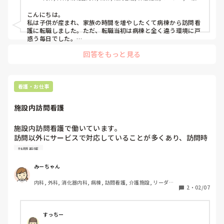
院
こんにちは。

私は子供が産まれ、家族の時間を増やしたくて病棟から訪問看
護に転職しました。ただ、転職当初は病棟と全く違う環境に戸
惑う毎日でした。

訪問看護はどんなことするのかが分からなかったので一通り業
回答をもっと見る
務を覚えたら訪問看護の制度や法律について本を買って勉強し
ました。

少し法律が理解出来たら介護保険の単位数、障害者手帳が取得
できる疾患などを調べました。少し知識があるだけで介護職員
やケアマネさんとケアプラン内容などお話しできるようになり
看護・お仕事
業務が楽しく思えています！
施設内訪問看護
施設内訪問看護で働いています。

訪問以外にサービスで対応していることが多くあり、訪問時
間とは？となることがあります。

訪問看護
点滴や経管栄養は訪問時間で終わらないことがほとんどなの
でモヤッとすることが多いです。

みーちゃん
みなさんの職場もサービス業務は多いですか？
内科, 外科, 消化器内科, 病棟, 訪問看護, 介護施設, リーダー, 
2
・
02/07
一般病院
すっちー