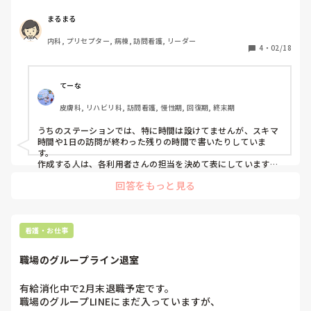
私のところは時間を作ってくださったり、かと思えば時間は
設けずかく個人で責任持ってするようにとなったりしてまし
まるまる
たが、最近は時間を作ってくださるようにまたなりました。

内科, プリセプター, 病棟, 訪問看護, リーダー
皆さんのところもどのような感じでしてるのか気になり教え
4
・
02/18
てほしいです。

また早く作成できるコツなどあれば教えてほしいです。
てーな
皮膚科, リハビリ科, 訪問看護, 慢性期, 回復期, 終末期
うちのステーションでは、特に時間は設けてませんが、スキマ
時間や1日の訪問が終わった残りの時間で書いたりしていま
す。

作成する人は、各利用者さんの担当を決めて表にしています。
その月によく行った利用者さんを書きますが、うちのステーシ
回答をもっと見る
ョンは担当制ではないので、月によってよく行った人が変わる
こともあるのでその時は書く人を変更したり、各人数が偏らな
いようにしています。

早く書くために私がしているのは、

看護・お仕事
月初めから時間がある時にどんどん書いていくことです。変更
があれば月末までに書き換えています。

職場のグループライン退室
月の最後はバイタル入力と、最終チェックで済みます。
有給消化中で2月末退職予定です。

職場のグループLINEにまだ入っていますが、
