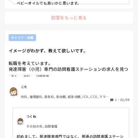
ベビーオイルでも良いかと思います。
回答をもっと見る
キャリア・転職
イメージがわかず、教えて欲しいです。
転職を考えています。

発達障害（小児）専門の訪問看護ステーションの求人を見つ
けたのですが、訪問時どのようなケアや関りを行うのでしょ
求人
給料
訪問看護
うか？

また、訪問の頻度やお給料などもご存知であれば教えてくだ
こた
さい。
外科, 循環器科, 救急科, 急性期, 超急性期, ICU, CCU, ママナ
1
・
02/09
ース
つくね
その他の科, 訪問看護
初めまして。発達障害専門ではなく、普通の訪問看護ステーシ