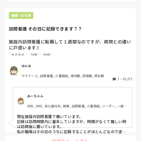
あとはチューブ等のねじれや体勢はいかがでしょうか。

早く注入しすぎても逆流を誘引してしまっては意味がないです
し…

訪看は限られた時間でやることが詰まっているので、どうにか
看護・お仕事
したいですね。
訪問看護 その日に記録できます？？
施設内訪問看護に転職して１週間なのですが、病院との違い
に戸惑います💧

質問なのですが、スタッフみんな記録をその日のうちにしな
あるある
訪看
記録
いんですが

これ訪看あるあるなんでしょうか？？

はんな
記録はカナミックです。ケアやら観察やらで何やかんやして
ママナース, 訪問看護, 介護施設, 慢性期, 回復期, 終末期
たら記録する時間が無いって感じで…

1
・
02/07
皆さんその日のうちに終わらせてます？？
みーちゃん
内科, 外科, 消化器内科, 病棟, 訪問看護, 介護施設, リーダー, 一般病
院
現在施設内訪問看護で働いています。

記録は訪問時間内に基本していますが、時間がなくて難しい時
は訪問後に書いています。

私の職場はその日のうちに記録することがほとんどなので逆に
びっくりです。