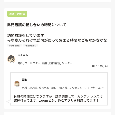
医師やリハビリ、薬剤師とのカンファレンスも定期的に行われ
ていた為、他職種連携も取りやすかったです。

大変な点は夜間の待機でしょうか、、私の場合先輩と2人で行
っていたので月の半分が待機番で夜の予定が入れられなかった
看護・お仕事
り、夜間に呼び出しがあってそのまま出勤、、という事も多々
ありました。

訪問看護の話し合いの時間について
また訪問後に事務所に戻り記録を行うので定時では帰れません
でした。
訪問看護をしています。

みなさんそれぞれ訪問があって集まる時間などもなかなかな
いです。

訪問看護
正看護師
管理者さんとは週1回会えるかどうかといった感じです。

患者様のことなどどのタイミングでミーティングなどされて
まるまる
ますか？
内科, プリセプター, 病棟, 訪問看護, リーダー
4
・
02/13
華心
外科, 小児科, 整形外科, 産科・婦人科, プリセプター, ママナース, 
病棟, クリニック, 訪問看護, 外来, 消化器外科, 一般病院, 慢性期, 透
析, 検診・健診
休憩の時間にはなりますが、訪問調整して、カンファレンスは
毎週行ってます。zoomとか、通話アプリを利用してます！