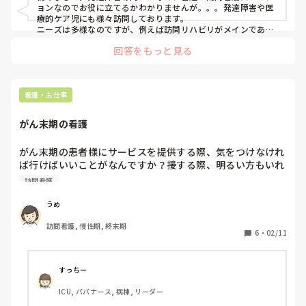
ョンなのでお役に立てるかわかりませんが。。。発達障害や医
療的ケア児にも様々訪問しております。

ニーズは多様なのですが、例えば訪問リハビリがメインであれ
ば、看護師は月1回や2週間に1回ほどの状態観察や体調、育児
回答をもっと見る
のアドバイスしている利用者さんが多くいます。その場合はセ
ラピストと同行し一緒にリハビリをしたり、セラピストから引
き継ぎをした上で、看護師がリハビリを実際に実施することも
あります。

また、経管栄養や在宅酸素等が必要な状態で退院してきて介入
看護・お仕事
開始するパターンもあり、その場合は介護者の手技が確立する
までは毎日や1日おきなど、コンスタントに訪問し、慣れてき
がん末期の看護
たら週1回にするなど、訪問の必要度と利用者の希望に合わせ
て調整していきます。

レスパイト訪問というものもあり介護者が用事がある時間、患
がん末期の患者様にサービスを提供する際、気をつけなけれ
児とお留守番をしながら、その時必要なケアをすることもあり
ば行けばいいことがなんですか？接する際、明るい方もいれ
ます。

ば、暗くなってる方もいます。特に暗い方に看護をする際、
訪問看護
ケアとして多いのは、経管栄養関連、吸引、人工呼吸器を着用
苦手で、言葉や行動などとても慎重になりがちです。でも本
している患児の入浴介助をしたこともありました。直接こちら
当はもっと普通になってほしいとかおもってるか時折考えま
で管理するというよりは、介護者が病院である程度指導を受け
うめ
ていて、こちらはその手技の確認、アドバイスをするというス
す。

タンスがほとんどです。

訪問看護, 慢性期, 終末期
よければ、経験をシェアをしていただきたいです
6
・
02/11
ADHDの利用者さんの学習の発達支援、ということで宿題を教
えたり、一緒にアクティビティをすることもあります。

お給料はその場所により違うと思いますが、おそらく病棟で夜
勤もしてフルで働くよりは低いと思います。私の職場は夜間や
すっちー
休日の当番手当が一回3〜4千円。あとは緊急の呼び出しが多け
れば多いほど手当が増えるような感覚です。

ICU, パパナース, 病棟, リーダー
うまく伝えられたか心配ですが。。お役に立てましたら幸いで