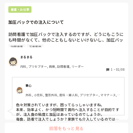
看護・お仕事
加圧バックでの注入について
訪問看護で加圧バックで注入するのですが、どうにもこうに
も時間がなくて、他のこともしないといけないし、加圧バッ
クはすぐ止まるし。。

訪問看護
正看護師
気づけば時間も過ぎてます。。

でもカテチで入れるのはいやとのことです。

まるまる
加圧バックで早く入れる方法とかご存知でしょうか？

内科, プリセプター, 病棟, 訪問看護, リーダー
現在してること、栄養剤をしっかり混ぜる、温める、こまめ
1
・
02/08
に圧を足す、はしています。
華心
外科, 小児科, 整形外科, 産科・婦人科, プリセプター, ママナース, 
病棟, クリニック, 訪問看護, 外来, 消化器外科, 一般病院, 慢性期, 透
析, 検診・健診
色々対策されていますが、困ってらっしゃいますね。

本来、効率よく、かつ短時間で胃内へ注入することが目的です
が、注入食の粘度と加圧はあっているのでしょうか。

毎食、訪看で注入でしょうか？家族でも介入しているのではあ
れば、介護負担の軽減と言う点でも、加圧の見直しを検討して
回答をもっと見る
もいいと思いました。 
