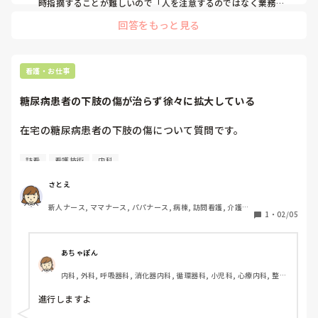
時指摘することが難しいので「人を注意するのではなく業務自
体に注意するよう主語に気をつける」ことはしています。

回答をもっと見る
とはいえ難しいですね。関係性が良くなればやりやすいと思い
ます。お互い頑張りましょう。
看護・お仕事
糖尿病患者の下肢の傷が治らず徐々に拡大している
在宅の糖尿病患者の下肢の傷について質問です。

ひと月ほど前に足の指先（地面に接せず、圧迫なども普段起
訪看
看護技術
内科
こらない）に5mm×5mmほどの表皮剥離が出来ました。そ
のうち治ると思っていたのですが、かさぶたが出来たまま
さとえ
徐々に傷の範囲が広がっています。

新人ナース, ママナース, パパナース, 病棟, 訪問看護, 介護施
観察した範囲内では、下肢冷感はほとんどない、かさぶた部
1
・
02/05
設, 学生, 離職中, 一般病院, 大学病院, 保育園・学校, 派遣, 小
分を押してもブヨブヨしてはいない、滲出液や排膿はない…
規模多機能
といった感じです。糖尿病の状態は良くなく、動脈硬化の程
度を調べる検査は受けたようです。

あちゃぽん
内科, 外科, 呼吸器科, 消化器内科, 循環器科, 小児科, 心療内科, 整形
傷が拡大しているということは、完全に痂皮化していないの
外科, 産科・婦人科, 耳鼻咽喉科, 皮膚科, 泌尿器科, リハビリ科, 総
か？とも思いますが、いくら糖尿病とはいえ、下肢冷感が全
合診療科, 救急科, 超急性期, ICU, CCU, HCU, その他の科, ママナー
進行しますよ
然ない状態で、かつ痂皮化していても傷は進行するものなの
ス, 外来, 神経内科, 脳神経外科, NICU, 消化器外科, 一般病院, 慢性
期, 回復期, 終末期, オペ室, 透析, 検診・健診