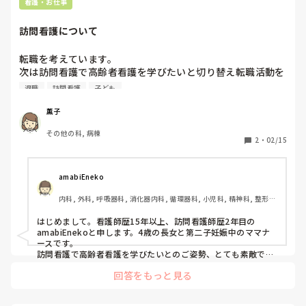
看護・お仕事
訪問看護について
転職を考えています。

次は訪問看護で高齢者看護を学びたいと切り替え転職活動を
しようと思っています。

退職
訪問看護
子ども
訪問看護はボーナスがしっかり出るけど、基本給がやや下回
っていたり、自分次第では稼げるというようなところもあり
薫子
ますが、インセンティブ制度の場合、子供がインフルとかに
その他の科, 病棟
なった際どうしても休まないといけないなどを考えるとイン
2
・
02/15
センティブ制度は避けた方がいいでしょうか?

大幅にその月のお給料が下がってしまうなど考えられますよ
ね？

amabiEneko
また、主にどのような疾患が多いのでしょうか?
内科, 外科, 呼吸器科, 消化器内科, 循環器科, 小児科, 精神科, 整形外
科, 耳鼻咽喉科, 皮膚科, 泌尿器科, リハビリ科, 総合診療科, 救急科, 
急性期, 超急性期, ICU, CCU, ママナース, 病棟, 訪問看護, リーダ
はじめまして。看護師歴15年以上、訪問看護師歴2年目の
ー, 神経内科, 脳神経外科, 消化器外科, 慢性期, 回復期, 終末期, 透
amabiEnekoと申します。4歳の長女と第二子妊娠中のママナ
析, SCU
ースです。

訪問看護で高齢者看護を学びたいとのご姿勢、とても素敵です
ね💗

回答をもっと見る
訪問看護の給与体系は「訪問に回ってなんぼ」という所が多い
と思います。インセンティブ制度は頑張った分だけ正当な評価