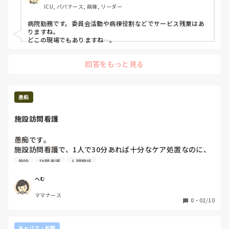
ICU, パパナース, 病棟, リーダー
病院勤務です。委員会活動や病棟役割などでサービス残業はあ
りますね。

どこの現場でもありますね…。
回答をもっと見る
愚痴
施設訪問看護
愚痴です。

施設訪問看護で、1人で30分あれば十分なケア処置なのに、
2人で訪問して複数訪問の加算とってる。医療依存度高い？
施設
訪問看護
人間関係
とはいえ、手持ち無沙汰。その時間は部屋にいろといわれ、
他のやる事必死で探す。ペアと息合わないと最悪の時間。

へむ
だいたい寝たきり気切、胃ろう、やる事一緒

ママナース
今の状態の利用者に本当に2人必要なのか？十分すぎる看護
0
・
02/10
師人員がとられて、本当に必要な忙しい所に看護師いなく
て、、忙しい所を知っているから、転職してこんなに、やる
何かないかなぁーって探す毎日。

キャリア・転職