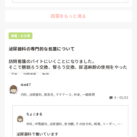
でしょうか？
回答をもっと見る
看護・お仕事
泌尿器科の専門的な処置について
訪問看護のバイトにいくことになりました。

そこで膀胱ろう交換、腎ろう交換、尿道麻酔の使用をやった
ことがあるか聞かれたのでありませんと答えたのですが、膀
手技
訪問看護
勉強
胱ろうや腎ろうの交換、尿道麻酔の使用は看護師がやっても
いい行為なのですか？

ikm87
今まで勤務していたところでは泌尿器科の医師がやってい
内科, 泌尿器科, 救急科, ママナース, 外来, 一般病院
て、やるとしても特定行為とか受けた看護師がやるものなの
4
・
02/01
では？と思ってしまいました。

ちょこまる
外科, 呼吸器科, 泌尿器科, 急性期, その他の科, 病棟, リーダー, 一般
病院, 終末期
泌尿器科で働いています
