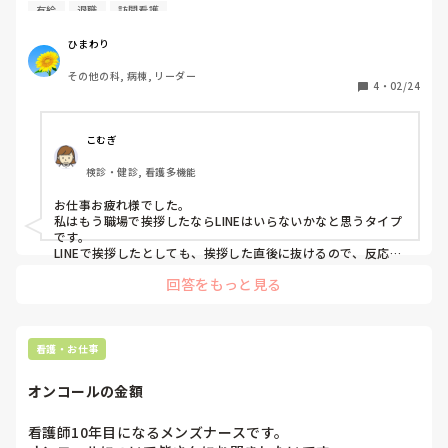
菓子折りと手書きメッセージは置いてきました。

有給
退職
訪問看護
無言でグループを退室しても大丈夫でしょうか？？

退室前に一言挨拶した方がいいでしょうか？

ひまわり
(；д；)

その他の科, 病棟, リーダー
もお、あまり関わりたくないですが常識的に体質前に挨拶し
4
・
02/24
た方がいいのかな…😭
こむぎ
検診・健診, 看護多機能
お仕事お疲れ様でした。

私はもう職場で挨拶したならLINEはいらないかなと思うタイプ
です。

LINEで挨拶したとしても、挨拶した直後に抜けるので、反応が
あったとしても見れないですし、自分でもそんな何回も挨拶い
回答をもっと見る
るかなと思ってしまいます笑

普通するだろと思う方もいると思いますが、人それぞれでいい
と思います。

私の職場でも挨拶しない方がほとんどです。
看護・お仕事
オンコールの金額
看護師10年目になるメンズナースです。
