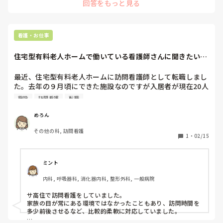
回答をもっと見る
看護・お仕事
住宅型有料老人ホームで働いている看護師さんに聞きたいで
す。
最近、住宅型有料老人ホームに訪問看護師として転職しまし
た。去年の９月頃にできた施設なのですが入居者が現在20人
程度います。看護師は基本1人常駐で、1人で１日に10件ほど
施設
訪問看護
転職
訪問があります。12時〜13時、16時〜17時の時間帯は配膳
や服薬を介護士2名と看護師1名で行うので、必然的にその時
めろん
間帯は訪問に入れないのですが何故かスケジュールに訪問が
その他の科, 訪問看護
組み込まれています。一訪問につき30分と決まっていると思
1
・
02/15
いますがきっちり30分訪問していたら勤務時間内に終わる訳
がないので他の看護師は配膳の時間までに訪問が回れるよう
に短時間で訪問を済ませているようです。というか、短時間
ミント
で回ざる負えない状況です。訪問の時間外には、訪問を利用
内科, 呼吸器科, 消化器内科, 整形外科, 一般病院
されていない入居者の褥瘡処置や状態の観察をしなければな
らないのでどう考えてもキャパオーバーです。これからもど
サ高住で訪問看護をしていました。

んどん入居者が増えるようですし（50人ぐらい入居受け入れ
家族の目が常にある環境ではなかったこともあり、訪問時間を
予定）このまま看護師配置が1人だと思うと出勤して3日ほど
多少前後させるなど、比較的柔軟に対応していました。

しか経っていませんが正直辞めたいです。ちなみに訪問看護