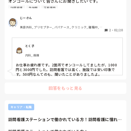
オンコールについて皆さんにお聞きしたいです。

現在平日土日関係なく2000円なのですが、皆さんはどうで
訪問看護
急性期
正看護師
しょうか？
じーさん
美容外科, プリセプター, パパナース, クリニック, 離職中, リ
2
・
02/20
ーダー
とく子
内科, 病棟
お仕事お疲れ様です。2箇所でオンコールしてましたが、1000
円と3000円でした。訪問看護では高く、施設では安い印象で
す。500円なんてのも、聞いたことがありましたよ。
回答をもっと見る
キャリア・転職
訪問看護ステーションで働かれている方！訪問看護に憧れて
いて、転職したい...