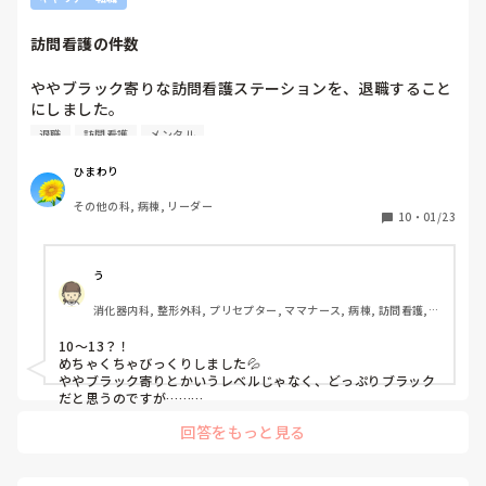
こうゆう所はスタッフ同士の愚痴言い合い。陰で自分も言わ
れてるのかと思うと怖い。そう考えると忙しい所では一致団
訪問看護の件数
ややブラック寄りな訪問看護ステーションを、退職すること
にしました。

退職
訪問看護
メンタル
1日10〜13件訪問しています。

休憩時間は設けられていません。

ひまわり
記録は就業時間内に終わらず、自宅に持ち帰って行うことが
その他の科, 病棟, リーダー
常態化しています。

10
・
01/23
報告書も、勤務時間内に作成する時間が取れず、自宅で対応
しています。

う
休みの日にも管理者から連絡が入り、

消化器内科, 整形外科, プリセプター, ママナース, 病棟, 訪問看護, 
ケアマネジャーや医師への連絡対応を求められることがあ
リーダー, 消化器外科, 一般病院
り、

10〜13？！

実質的に休みでも仕事をしている状況です。

めちゃくちゃびっくりしました💦

ややブラック寄りとかいうレベルじゃなく、どっぷりブラック
毎日10〜13件を回る勤務が続いており、

だと思うのですが……

うちは5〜6件ですが、私はそれでも残業しています。。

正直、物理的に無理のある件数だと感じていました。

回答をもっと見る
そこでやれていたなら次のところでは余裕をもってできること
間違いなしですね☝️✨

先日、別の訪問看護ステーションの面接を受け、無事に採用
その状態では私生活にも影響が出ているでしょうし、辞めるに
されました。

は十分すぎる理由だと思います。
