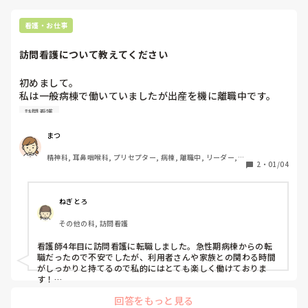
だから、やりがいを感じるまで時間がかかる人も多いです。

あと、「行きたくない家がある」と感じるのも、訪問看護では
看護・お仕事
珍しくないです。

相性・環境・家族関係など、看護だけではどうにもできない要
訪問看護について教えてください
素も多いので…。

言えない気持ちを抱えたまま頑張っている時点で、十分すごい
と思います。

初めまして。

私は一般病棟で働いていましたが出産を機に離職中です。

向き不向きというより、

そろそろ仕事復帰の時期ですが、次は訪問看護を考えていま
訪問看護
・今の事業所の雰囲気

す。

・担当利用者との相性

実際訪問看護で働いている方、どうですか？現場のリアルな
・経験年数（訪問は2〜3年目から楽になる人も多い）

まつ
このあたりで感じ方はかなり変わります。

声を聞きたいです。
精神科, 耳鼻咽喉科, プリセプター, 病棟, 離職中, リーダー, 
2
・
01/04
脳神経外科, 一般病院
訪問が向いてないのかなと結論を出すのは、まだ早いかもしれ
ません。

しんどさが続くなら、

・担当調整の相談

ねぎとろ
・事業所を変える

・一度病棟に戻る

その他の科, 訪問看護
こういう選択も全然ありだと思います。

看護師4年目に訪問看護に転職しました。急性期病棟からの転
仕事に行きたくないと思うほど頑張っている自分を、まず労っ
職だったので不安でしたが、利用者さんや家族との関わる時間
てあげてくださいね。

がしっかりと持てるので私的にはとても楽しく働けておりま
同じように悩んでいる訪問看護師、実はすごく多いですよ。
す！

1人での訪問も不安でしたが、私の事務所はすぐに先輩や管理
回答をもっと見る
者に相談できる体制になっており安心でした。
