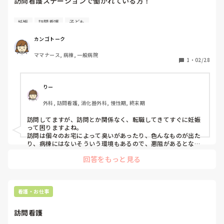
訪問看護ステーションで働かれている方！

訪問看護に憧れていて、転職したいと思っているのですが、
妊娠
訪問看護
子ども
子供もすぐに欲しいのです。

カンゴトーク
そこで、質問なんですが

ママナース, 病棟, 一般病院
やはり転職してすぐに妊娠したら、クビとかになりますか？

1
・
02/28
もしくは、すぐに妊娠したいと思っているといったら、雇っ
てくれないでしょうか。

りー
妊娠したら、落ち着くまでつわりで働けないかもしれませ
外科, 訪問看護, 消化器外科, 慢性期, 終末期
ん。
訪問してますが、訪問とか関係なく、転職してきてすぐに妊娠
って困りますよね。

訪問は個々のお宅によって臭いがあったり、色んなものが出た
り、病棟にはないそういう環境もあるので、悪阻があるとなお
のこと大変なのかなと思います…。
回答をもっと見る
看護・お仕事
訪問看護