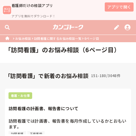
看護師
だけの相談アプリ
アプリで開く
アプリを無料でダウンロード！
お悩み相談
訪問看護に関するお悩み相談一覧
6ページ目
「
訪問看護
」のお悩み相談（
6
ページ目）
「訪問看護」で新着のお悩み相談
151-180/3048件
看護・お仕事
訪問看護の計画書、報告書について
訪問看護では計画書、報告書を毎月作成しているかとおもい
ます。

皆さんの事業所ではどの時間で誰が作成してますか？

訪問看護
正看護師