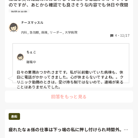
この問題は、医療職だけではないとても根深いものだと感じて
のですが、あとから確認でも良さそうな内容でも休日や夜間
います。
に電話がかかってきます。仕事時間外に連絡がくるので疲労
時間外労働
が抜けません。皆さんのところでも同じようなことはありま
すか？
ナースマッスル
内科, 急性期, 病棟, リーダー, 大学病院
4
・
12/27
ちぇこ
離職中
日々の業務おつかれさまです。私が以前働いていた病棟も、休
日に電話がかかってきました。心が休まらないですよね。。ク
リニック勤務のときは、受け持ち制ではないので、連絡が来る
ことはありませんでした。
回答をもっと見る
愚痴
疲れたなぁ係の仕事は下っ端の私に押し付けられ時間外。手
分けなんて言葉は...