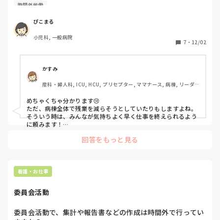
てしまう。結局時間外まで仕事している。

時間外労働
という状況が何度もあります。自分でやれないわけじゃない
し、頼むのも申し訳ないし、だったら自分でやろう！精神な
ぴこまる
のですが、どうすれば人に頼めるようになるのでしょうか。
小児科, 一般病院
7
・
12/02
かすみ
産科・婦人科, ICU, HCU, プリセプター, ママナース, 病棟, リーダ
ー, 一般病院
めちゃくちゃ分かります😢

ただ、病棟全体で残業を減らそうとしていたりもしますよね。
そういう時は、みんなが気持ちよく早く仕事を終えられるよう
に頼みます！

残業とかでの場合ですが、人に頼めないものから(自分しか書け
回答をもっと見る
ない記録とか)を先にして、お願いしやすい業務を残しておくよ
うにしたりしてました🥺
看護・お仕事
委員会活動
委員会活動で、集計や報告書などの作成は時間外で行ってい