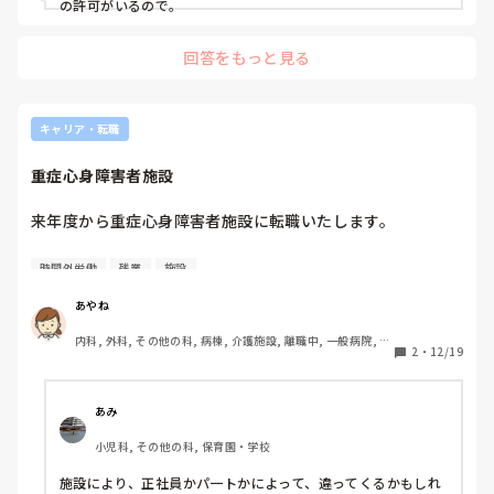
の許可がいるので。
回答をもっと見る
キャリア・転職
重症心身障害者施設
来年度から重症心身障害者施設に転職いたします。

働いた経験がある方、もしくは知り合いに働いている(いた)
時間外労働
残業
施設
方がいる方に聞きたいです。

あやね
①良いところ

内科, 外科, その他の科, 病棟, 介護施設, 離職中, 一般病院, 派
②辛いところ

2
・
12/19
遣
③残業の有無、時間外の有無

④給与について

⑤アドバイス

あみ
小児科, その他の科, 保育園・学校
よろしくお願いします！
施設により、正社員かパ一トかによって、違ってくるかもしれ