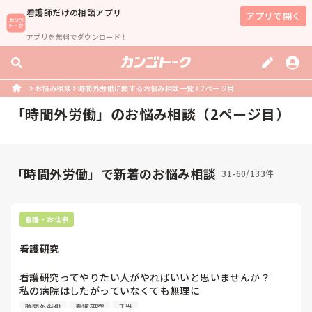
看護師
だけの相談アプリ
アプリで開く
アプリを無料でダウンロード！
お悩み相談
時間外労働に関するお悩み相談一覧
2ページ目
「
時間外労働
」のお悩み相談（
2
ページ目）
「時間外労働」で新着のお悩み相談
31-60/133件
看護・お仕事
看護研究
看護研究ってやりたい人がやればいいと思いませんか？

私の病院はしたがっていなくても無理に

毎年複数名選抜されて2、3年かけて看護研究して

時間外労働
看護研究
手当