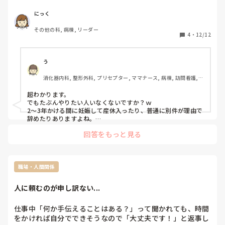
発表までやっています。

9割以上時間外でやってますし、別に手当が貰えるわけでも
にっく
ない。こちらにメリット無さすぎてやる気がでないです。

その他の科, 病棟, リーダー
看護研究がない病院ってあったりするんですかね？、、
4
・
12/12
う
消化器内科, 整形外科, プリセプター, ママナース, 病棟, 訪問看護, 
リーダー, 消化器外科, 一般病院
超わかります。

でもたぶんやりたい人いなくないですか？ｗ

2〜3年かける間に妊娠して産休入ったり、普通に別件が理由で
辞めたりありますよね。

そしてろくな研究もされてないうちの病院。。。
回答をもっと見る
職場・人間関係
人に頼むのが申し訳ない...
仕事中「何か手伝えることはある？」って聞かれても、時間
をかければ自分でできそうなので「大丈夫です！」と返事し