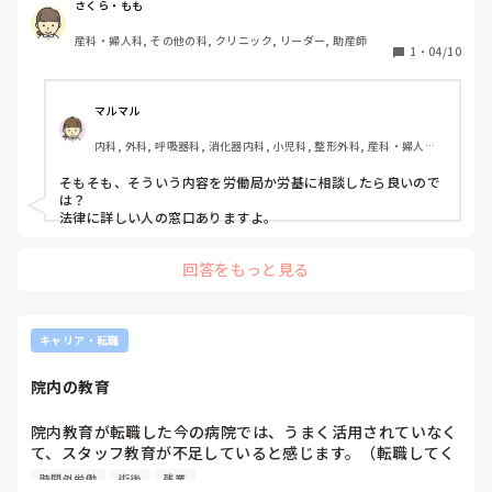
ています。

さくら・もも
36協定に詳しい方で、労基について違法性が問えるか教えて
産科・婦人科, その他の科, クリニック, リーダー, 助産師
頂きたいです。
1
・
04/10
マルマル
内科, 外科, 呼吸器科, 消化器内科, 小児科, 整形外科, 産科・婦人科, 
耳鼻咽喉科, 皮膚科, 泌尿器科, リハビリ科, 救急科, 急性期, 超急性
期, ICU, CCU, HCU, プリセプター, 病棟, リーダー, 神経内科, 脳神
そもそも、そういう内容を労働局か労基に相談したら良いので
経外科, GCU, 消化器外科, 一般病院, 大学病院, 慢性期, 終末期, オ
は？

ペ室
法律に詳しい人の窓口ありますよ。
回答をもっと見る
キャリア・転職
院内の教育
院内教育が転職した今の病院では、うまく活用されていなく
て、スタッフ教育が不足していると感じます。（転職してく
ると、良くないですが前と比べてしまって、そう感じるのか
時間外労働
術後
残業