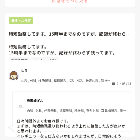
回答をもっと見る
看護・お仕事
時短勤務してます。15時半までなのですが、記録が終わらず
残ってます。1...
時短勤務してます。

15時半までなのですが、記録が終わらず残ってます。

16時とか17時とかにトイレ誘導とかルート確保とか記録し
時間外労働
ルート
記録
ながら認知の患者の見守りとか頼まれて断れません。

時間外つけてもいいと思いますか？
ゆう
内科, 外科, 呼吸器科, 循環器科, ICU, HCU, 神経内科, 脳神経
2
・
05/13
外科, 一般病院
看護師ぽん
内科, 外科, 呼吸器科, 循環器科, 精神科, 整形外科, 耳鼻咽喉科, 泌尿
器科, リハビリ科, 救急科, 急性期, 超急性期, ICU, パパナース, 病棟, 
保健師, リーダー, 脳神経外科, 消化器外科, 一般病院, 大学病院, 回
日々時間外までお疲れ様です。

復期, オペ室, 透析
まずは、時短勤務通り終われるよう上司に相談した方が良いか
と思われます。

イレギュラーなら仕方ないかもしれませんが、日常的にそうな