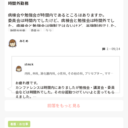
時間外勤務
病棟会や勉強会が時間内であるところはありますか。

委員会は時間内でしたけど、病棟会と勉強会は時間外でし
た。病棟会と勉強会は強制ではないけど、半強制的でした。

時間外労働
委員会
うつ
今、病院勤務ではなく施設勤務です。このまま施設でいいの
か悩む。ただ、病院勤務だと時間外でやること増えるのかと
みとめ
思うと病院への転職は憂うつです。
2
・
09/24
stmsk
内科, 外科, 消化器内科, 小児科, その他の科, プリセプター, ママナ
ース, 病棟, クリニック, リーダー, 大学病院, 検診・健診
お疲れ様です。

カンファレンスは時間内にありましたが勉強会・講演会・委員
会などは時間外でした。その分超勤つけていいよと言ってもら
えました。

ただ、休みの日でもリスクや感染症の講演は決まった回数聞か
回答をもっと見る
ないといけなかったため聞きに行ったり、病棟勉強会もなるべ
く出るようにしていました。その時は休みなのでなにも手当は
つかずです。

大学病院だったのでそういうのが多かったですが施設でも多い
のですね😢
看護・お仕事