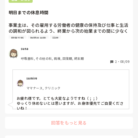
明日までの休息時間
事業主は、その雇用する労働者の健康の保持及び仕事と生活
の調和が図られるよう、終業から次の始業までの間に少なく
とも十一時間の休息のための時間を確保するように努めなけ
健康診断
時間外労働
研修
ればならない。

suna
３時間４５分時間外労働。

呼吸器科, その他の科, 病棟, 回復期, 終末期
明日日勤だから、ぎりぎり１１時間。

2
・
08/09
連勤だからキツイ。

研修も勤務優先だからまともに行けない。

健康診断すら行けない人もでてきました。自分で、受けに行
sumire
かないとならず。それほど人出不足というか、コロナ患者は
ママナース, クリニック
一般患者よりてがかかる。

お疲れ様です。とても大変なようですね（ ;  ; ）

お腹すいてるのに、夕飯作ってもらったけど食べるのを諦め
ゆっくり休めないとは思いますが、お身体優先でご自愛くださ
睡眠優先することにしました。
いね！
回答をもっと見る