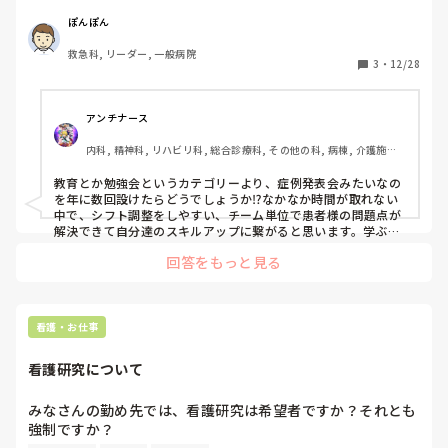
もですが）

教育の充実が、離職率の低下につながり、仕事の中での学び
ぽんぽん
が臨床の患者さんとつながり、よい看護が提供できることに
救急科, リーダー, 一般病院
つながっていくのではないのかな？と思っています。

3
・
12/28
みなさんの職場では、参加率の低い院内全体の勉強会がある
場合どういう対策を立てたら良いと思いますか？

スタッフ数がギリギリなので、勤務時間内に勉強会をなかな
アンチナース
か開催できません。開催しても参加者が本当に少なく困って
内科, 精神科, リハビリ科, 総合診療科, その他の科, 病棟, 介護施設, 
います。

老健施設, リーダー, 脳神経外科, 一般病院, 慢性期, 派遣
時間外にすると、残業になるので開催するのはあまり。。。
教育とか勉強会というカテゴリーより、症例発表会みたいなの
を年に数回設けたらどうでしょうか⁉️なかなか時間が取れない
中で、シフト調整をしやすい、チーム単位で患者様の問題点が
解決できて自分達のスキルアップに繋がると思います。学ぶと
いう事が身に付きやすくなります。ただテーマ決定がムズいの
回答をもっと見る
で、大きなテーマを決めるとくと、各々の部署のテーマが決ま
ると思いますよ🎵ただ反対する人やイヤやりたくないと言う人
もいると思います。新しいモノや違和感を感じるモノを導入す
るにはリスクはつきものですね😅上司と相談して下さいね🎵体
に気をつけてくださいね🍀
看護・お仕事
看護研究について
みなさんの勤め先では、看護研究は希望者ですか？それとも
強制ですか？

また、ほとんどが勤務時間外で行なっていると思いますが、