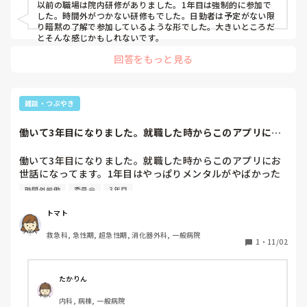
以前の職場は院内研修がありました。1年目は強制的に参加で
した。時間外がつかない研修もでした。日勤者は予定がない限
り暗黙の了解で参加しているような形でした。大きいところだ
とそんな感じかもしれないです。
回答をもっと見る
雑談・つぶやき
働いて3年目になりました。就職した時からこのアプリにお
世話になってます...
働いて3年目になりました。就職した時からこのアプリにお
世話になってます。1年目はやっぱりメンタルがやばかった
なと久々にみて思いました。3年目は仕事に慣れてきました
時間外労働
委員会
3年目
が、業務以外の委員会の仕事とかが本当にめんどい。しんど
いです。時間外業務も多いし本当に今のまま働いていてもい
トマト
いのかな…忙しすぎて自分のしたい看護ができない。
救急科, 急性期, 超急性期, 消化器外科, 一般病院
1
・
11/02
たかりん
内科, 病棟, 一般病院