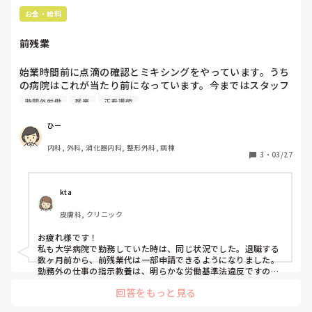
でも、時間外は取れても人生の時間は無駄にしてる！と思い、
何かやりますか？と聞いても何もないとの返事だけ。こうい
定時が来たらさっさと1人で退勤し、ジム行ったり買い物行っ
お金・給料
う定時過ぎにに何かをやり始める光景を見るのがストレスで
たりしてます笑

本当に腹立ちますよね、残業代泥棒🤔
す。
前残業
始業時間前に点滴の確認とミキシングをやっています。うち
の病院はこれが当たり前になっています。今まではスタッフ
が自らやっていましたが、最近はやっていないと｢早く点滴
時間外労働
残業
正看護師
確認して〜｣と師長さんからスタッフに言ってきます。始業
時間前に師長から指示されてやるのであれば、前残業として
ひー
時間外を申請できるのでしょうか？
内科, 外科, 消化器内科, 整形外科, 病棟
3
・
03/27
kta
皮膚科, クリニック
お疲れ様です！

私も大学病院で勤務していた時は、同じ状況でした。退職する
数ヶ月前から、前残業代は一部申請できるようになりました。
勤務外の仕事の指示教養は、明らかな労働基準法違反ですの
で、申請可能ならしていいと思います！
回答をもっと見る