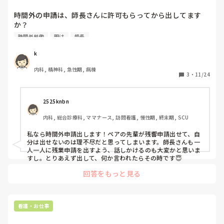
か？それとも、許可...
時間外の申請は、師長さんに許可もらってから出してます
か？

時間外労働
明け
師長
それとも、許可貰わなくても出しますか？

k
この間の夜勤明けの際、定時から1時間半延長して勤務が終
内科, 精神科, 急性期, 病棟
わりました。後日、ペアの先輩は、師長さんから時間外書い
3
・
11/24
てねって言われて書いてましたが私は何も言われませんでし
た。この場合は、出さない方がいいのでしょうか。

2525knbn
内科, 総合診療科, ママナース, 訪問看護, 慢性期, 終末期, SCU
私なら時間外申請出します！ペアの先輩が残響申請出せて、自
分は出せないのは理不尽だと思ってしまいます。師長さんも一
人一人に残業申請を出すよう、話しかけるのも大変かと思いま
すし。とりあえず出して、何か言われたらその時です😇
回答をもっと見る
看護・お仕事