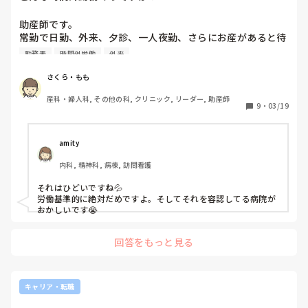
助産師です。

常勤で日勤、外来、夕診、一人夜勤、さらにお産があると待
機で呼ばれ深夜に出勤することもしばしば…

勤務表
時間外労働
外来
夜勤は月4から5回、待機も4から5回、日勤で待機がつけば
さくら・もも
17時から朝まで呼ばれ出勤し、翌朝そのまま日勤や夜勤に…

産科・婦人科, その他の科, クリニック, リーダー, 助産師
9
・
03/19
連続24時間や32時間勤務もあります。

時間外はつきますが、正直お金より代休が欲しい…

amity
また、休みの日に待機がつくと結局からだは拘束されお酒は
内科, 精神科, 病棟, 訪問看護
飲めないし、月8から9回の休みも待機がつくため5割の確率
で呼ばれるからほとんど休みなし…

それはひどいですね💦

待機出勤して、結局10日間連続勤務もありました。

労働基準的に絶対だめですよ。そしてそれを容認してる病院が
おかしいです😭
労働基準的にこんな働き方はありでしょうか…
回答をもっと見る
キャリア・転職