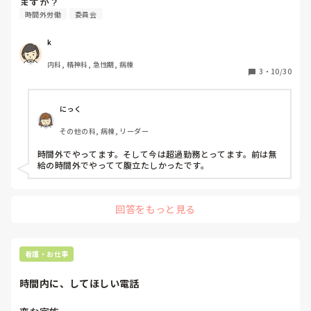
ますか？
時間外労働
委員会
k
内科, 精神科, 急性期, 病棟
3
・
10/30
にっく
その他の科, 病棟, リーダー
時間外でやってます。そして今は超過勤務とってます。前は無
給の時間外でやってて腹立たしかったです。
回答をもっと見る
看護・お仕事
時間内に、してほしい電話