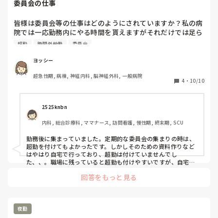
委員会の仕事
皆様は委員会等の仕事はどのようにされていますか？私の病
院では一応勤務内にやる時間を貰えますがそれだけでは足ら
ず時間外や自宅ですることが多いです。時間外でやる方がい
超勤
時間外労働
委員会
ればその場合は超勤はついているのでしょうか？
ヨッシー
超急性期, 病棟, 神経内科, 脳神経外科, 一般病院
4
・
10/10
2525knbn
内科, 総合診療科, ママナース, 訪問看護, 慢性期, 終末期, SCU
勤務後に集まっていました。定期的な委員会の集まりの時は、
超勤を付けてもよかったです。しかしそのための資料作りなど
はやはり自宅で行っており、超勤は付けていませんでし
た、、。職場に残っていると超勤も付けやすいですが、自宅で
の作業だと付けにくかったです。でも院内で残ってやるのも集
回答をもっと見る
中出来なくて、、時間外労働になっていました（ ;  ; ）
夜勤