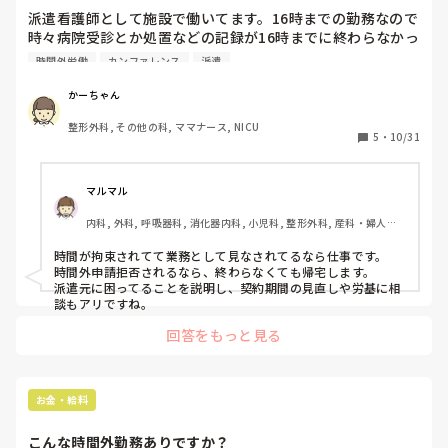
派遣看護師として施設で働いてます。16時までの勤務なので
時々病院受診とか処置などの記録が16時までに終わらなかっ
たりします💦また、カンファレンスとかも忙しくて時間内に
時間外労働
カンファレンス
派遣
できない時は16時以降にやったりした時がありました💦その
為、時間外をもらう為に時間外申請書にその事を書きました
かーちゃん
が承認してもらえません💦記録やカンファレンスって残業に
整形外科, その他の科, ママナース, NICU
ならないのですか？💦正直イラッとします💦
5
・
10/31
マルマル
内科, 外科, 呼吸器科, 消化器内科, 小児科, 整形外科, 産科・婦人科, 
耳鼻咽喉科, 皮膚科, 泌尿器科, リハビリ科, 救急科, 急性期, 超急性
期, ICU, CCU, HCU, プリセプター, 病棟, リーダー, 神経内科, 脳神
時間が拘束されてて業務として見なされてるなら仕事です。

経外科, GCU, 消化器外科, 一般病院, 大学病院, 慢性期, 終末期, オ
時間外申請拒否されるなら、終わらなくても帰宅します。

ペ室
派遣元に困ってることを説明し、契約期間の見直しや労基に相
談もアリですね。
回答をもっと見る
お金・給料
こんな時間外勤務ありですか？