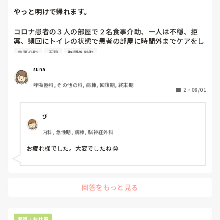
やっと明けで帰れます。
コロナ患者の３人の部屋で２名食事介助、一人は不穏、拒
薬、頻回にトイレの状態で患者の部屋に時間外までケアをし
ていました。

食事介助
不穏
時間外労働
日勤は、交代にも来る気はない。

一人はひどいことをいい、手伝わずさっていきました。

suna
トイレご部屋を歩き回り、部屋から出ようと静止拒薬で、薬
呼吸器科, その他の科, 病棟, 回復期, 終末期
を投げつける。

2
・
08/01
　横にして別患者のモーニングケアをしてたらセンサーがな
りきた人が「センサーならしたらみんなきちゃうでしょ。」
って、私が悪いようにいわれました。胴セグしたくても柵を
ぴ
強く握り身体のいちをなおすこともできず、日勤者なのに、
内科, 急性期, 病棟, 脳神経外科
時間だから変わる概念ないんだなって思いました。脱水でが
ぶ飲みでした。夜勤のペアもようやく９時40分に声をかけて
お疲れ様でした。大変でしたね😭
もらいましたが、時間もよくわからかい部屋。

手が欲しいといっても、無視。

PPEが部屋を出るとき、よれてました（笑）

忙しいのは、お互い様なのに。
回答をもっと見る
看護・お仕事