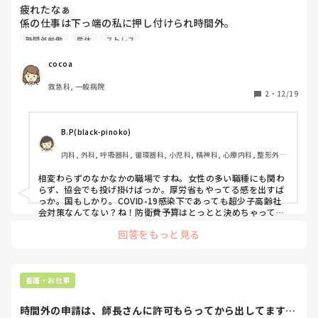
疲れたなぁ

係の仕事は下っ端の私に押し付けられ時間外。

手分けなんて言葉はないんだな。

時間外労働
産休
ストレス
早く産休に入りたいよ〜

仕事がストレス。
cocoa
救急科, 一般病院
2
・
12/19
B.P(black-pinoko)
内科, 外科, 呼吸器科, 循環器科, 小児科, 精神科, 心療内科, 整形外
科, 産科・婦人科, 耳鼻咽喉科, 皮膚科, 泌尿器科, 総合診療科, 救急
科, 急性期, ICU, CCU, その他の科, 神経内科, 脳神経外科, NICU, 
相変わらずのなかなかの職場ですね。女性の多い職種にも関わ
GCU, SCU, 看護多機能, 助産師
らず、協会でも投げ掛けばっか。厚労省もやってる感を出すば
っか。国もしかり。COVID-19感染下であっても超少子高齢社
会対策なんてない？ね！防衛費予算はとっとと決めちゃってサ
ー、この国の将来を担う若者、子ども対策はいつになっても変
回答をもっと見る
わらず。酷い国だわ。

26～28週越えるとお腹も目立って来るし、子どもの体重も増え
てきます。歯科検診には行けそーですか？

下半身を冷やさぬよーに、高熱と下半身の冷え、ストレスも、
早産のリスクになります。お気を付け下さいませ！
看護・お仕事
時間外の申請は、師長さんに許可もらってから出してます