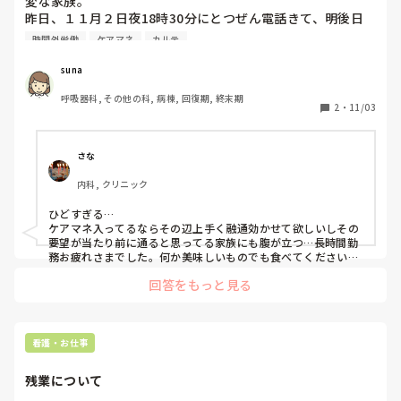
変な家族。

昨日、１１月２日夜18時30分にとつぜん電話きて、明後日
退院させてほしい。ケアマネと決めたと。時間外、主治医も
時間外労働
ケアマネ
カルテ
院外。翌日も祝日。

いろんな診療科かかり、今後別の病院に受診のために、予約
suna
や今かかっている診療科にも紹介状や診療依頼変更できな
呼吸器科, その他の科, 病棟, 回復期, 終末期
い。

2
・
11/03
ましては、１１月3日〜4日は、電子カルテの入れ替えのた
め、面会不可。緊急以外は処方もできない。

そんな状態なのに、外来終了してから連絡してくるのあり得
さな
ない。

内科, クリニック
今日が平日で普通に電子カルテ使用できたら、わかりました
って言えるけど。

ひどすぎる…

もしくは、日中に連絡しろ。って。いくら退院調整中でもあ
ケアマネ入ってるならその辺上手く融通効かせて欲しいしその
り得ない。

要望が当たり前に通ると思ってる家族にも腹が立つ…長時間勤
（愚痴）

務お疲れさまでした。何か美味しいものでも食べてください
ね。
家族は県外で仕方がないけど、帰ろうとしたら呼び出され
回答をもっと見る
て、このために長時間勤務になった。

結論、医師と相談するとして、院外にいる主治医に相談し
て、断りました。
看護・お仕事
残業について