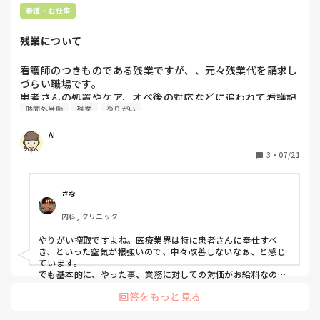
看護・お仕事
残業について
看護師のつきものである残業ですが、、元々残業代を請求し
づらい職場です。

患者さんの処置やケア、オペ後の対応などに追われて看護記
時間外労働
残業
やりがい
録や外回り（回診車や救急カートの物品確認）などが残り残
業することがあります。

AI
ですが、病院の方針として患者さんの急変対応や処置が残っ
て残業とるのはしょうがないが、物品確認や新人教育などの
3
・
07/21
業務で時間外を取るのはNGだそうで、、おかしいと思いま
す。

仕事するに当たって必要なことだからするのに残業代が取れ
さな
ないのは違法だなと思います。

内科, クリニック
看護師は残業代が満足に取れなくてもやりがいがあればなん
やりがい搾取ですよね。医療業界は特に患者さんに奉仕すべ
とかなるのですか？

き、といった空気が根強いので、中々改善しないなぁ、と感じ
患者さんを大切に思う気持ちはもちろんありますが、私たち
ています。

も生活があり、守らなければいけない家族がいるから働くの
でも基本的に、やった事、業務に対しての対価がお給料なの
で、残業代が出ないのならそれは業務じゃないの？なら責任も
に、と思ってしまう私はおかしいのでしょうか？
回答をもっと見る
持ちませんからね、って最近は思います。私は絶対サービス残
業しない、と誓ってるので残業代申請してますけど笑