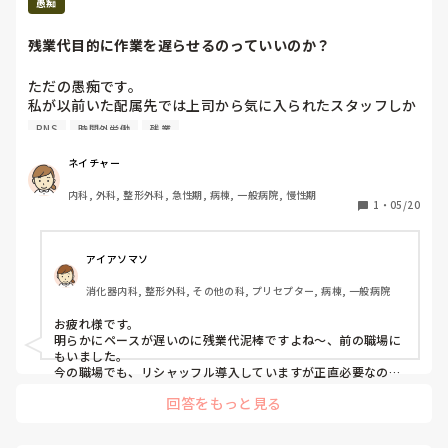
愚痴
残業代目的に作業を遅らせるのっていいのか？
ただの愚痴です。

私が以前いた配属先では上司から気に入られたスタッフしか
残業料を出してもらえなかったです。

PNS
時間外労働
残業
患者の急変などいかなる理由であっても、時間外の申請用紙
に記入しても却下される人がほとんどでした。

ネイチャー
内科, 外科, 整形外科, 急性期, 病棟, 一般病院, 慢性期
今いるところは、仕事量も多く定時に終わることはないの
1
・
05/20
で、ほとんどのスタッフが時間外用紙に記入しています。上
司も「いいよ、書いていきな」と声をかけてくれます。

アイアソマソ
昼に一度、何ができていないか、やり残していることはない
消化器内科, 整形外科, その他の科, プリセプター, 病棟, 一般病院
か確認をして紙に書き出して、時間内に終わらせられるよう
にPNSのペアを調整しています。(リシャッフルというそう
お疲れ様です。

です)

明らかにペースが遅いのに残業代泥棒ですよね〜、前の職場に
ですが、記録もそれほど大変ではないのですが、見るからに
もいました。

わざと残ろうとして業務を遅らせたり、しゃべっていたり
今の職場でも、リシャッフル導入していますが正直必要なの
か？とは思ってしまいます。午前中に頑張って自分の業務終わ
と、気になってしまいます。サマリー作成とか退院準備とか
回答をもっと見る
らせて、他人の残ってる業務を手伝い定時で帰る…相手はまだ
ならわかるのですが、違うこと。帰れない雰囲気を出してい
残ってる…

るようです。

私もめちゃくちゃストレス溜まってました😫
