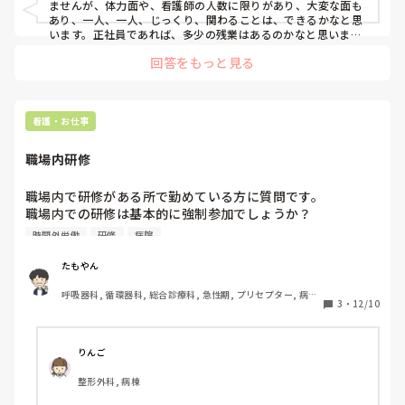
ませんが、体力面や、看護師の人数に限りがあり、大変な面も
あり、一人、一人、じっくり、関わることは、できるかなと思
います。正社員であれば、多少の残業はあるのかなと思いま
す。正社員であれば、固定できっちり、まとまった額がもらえ
回答をもっと見る
ると思います。割には合わないとは思いますが、それは、どこ
でも、そうだと思うので、割り切って頑張るしかないと思いま
す。最終的には、自分自身が、どうしたいかにかかってくると
思うので、そこを大事にして頑張って下さいね。
看護・お仕事
職場内研修
職場内で研修がある所で勤めている方に質問です。

職場内での研修は基本的に強制参加でしょうか？

もちろん、知識技術の向上のためには必要かと思いますが、
時間外労働
研修
病院
関心がない研修だと参加しているだけになっている場面もよ
くあります💦

たもやん
みなさんは時間外でも積極的に研修に参加されるのですか？
呼吸器科, 循環器科, 総合診療科, 急性期, プリセプター, 病棟, 
3
・
12/10
神経内科, 一般病院, 慢性期
りんご
整形外科, 病棟