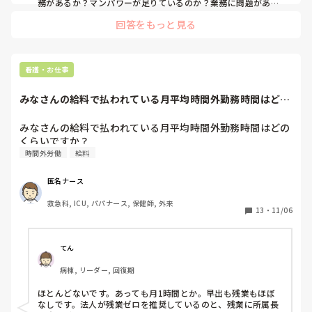
務があるか？マンパワーが足りているのか？業務に問題がある
のか？の指標にもなります！

回答をもっと見る
付ける結果、組織が職場をどうするべきか？残務の理由が何で
あるのか？考える時にサービス残業が横行されていると分から
なくなりますし、これから入る人材が実労した事に対して取り
にくくなってしまう可能性も生まれます。

看護・お仕事
是非、やった事に対する対価として取るべきですよ！😊
みなさんの給料で払われている月平均時間外勤務時間はどの
くらいですか？
みなさんの給料で払われている月平均時間外勤務時間はどの
くらいですか？
時間外労働
給料
匿名ナース
救急科, ICU, パパナース, 保健師, 外来
13
・
11/06
てん
病棟, リーダー, 回復期
ほとんどないです。あっても月1時間とか。早出も残業もほぼ
なしです。法人が残業ゼロを推奨しているのと、残業に所属長