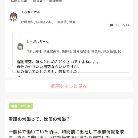
時間外労働
残業代
看護研究
残業代が発生する病院はあるのでしょうか？

私が勤めていたところは自己研鑽扱いでもちろん残業代は出
くろねこさん
ませんでした😶
呼吸器科, 脳神経外科, 一般病院, 派遣
3
・
12/14
シーガルちゃん
内科, 外科, 消化器内科, 精神科, 耳鼻咽喉科, 救急科, 超急性期, ICU, 
訪問看護, 脳神経外科
看護研究、ほんとにめんどくさいですよね。。。

自分のやりたい研究ならいいですが。

私の働いてたところも、強制でした。

残業代はでないので、勤務中に看護研究の時間を1時間くらい
回答をもっと見る
もらって、抜けますーといい三人くらいでカンファレンスルー
ムでしていました。

そして、その代わり残った記録などを残業代として申請してい
ましたよ😆
看護・お仕事
看護の常識って、世間の常識？
一般科で働いていた頃は、時間前に出社して事前情報を取
り、直ぐに動けるように準備するは当たり前でした。
