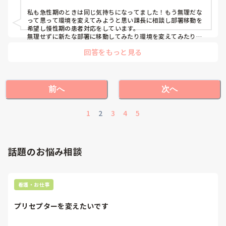
私も急性期のときは同じ気持ちになってました！もう無理だな
って思って環境を変えてみようと思い課長に相談し部署移動を
希望し慢性期の患者対応をしています。

無理せずに新たな部署に移動してみたり環境を変えてみたりす
るのも経験になる？かもしれません！
回答をもっと見る
前へ
次へ
1
2
3
4
5
話題のお悩み相談
看護・お仕事
プリセプターを変えたいです