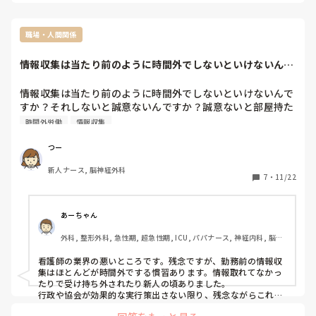
モヤモヤしながら働いていました。

そんな日々が続くとどうしても気が滅入ってしまいますよね。

もう正直看護師として働いている意味がわかりません。前ま
では遊びや給料入るからそれまで頑張ろう！という気持ちで
私の病棟は2年目から時間外申請できるようになりました。そ
職場・人間関係
やってきました。

れ以外にもいろいろ我慢して働いていましたが、どうしても耐
えられなくなり体調を崩し、3年目の初めあたりに1ヶ月の休憩
だけど今は本当に無の感情でしています。

情報収集は当たり前のように時間外でしないといけないんで
をいただきました。

すか？それしない...
患者さんにうまく接することができなくなり、感情が抑えられ
こんなんで1年目乗り越えられるのでしょうか。
なくなってしまったり…

情報収集は当たり前のように時間外でしないといけないんで
なんでこんな仕事してるんだろう、とずっと思っていました。

すか？それしないと誠意ないんですか？誠意ないと部屋持た
とにかく働ける心身でなくなってしまいました。

せて貰えないんですか？それが普通ですか？
時間外労働
情報収集
むうさんのお悩みを聞く限りでは、少し休憩が必要なのかなと
感じます。

つー
もちろん、お仕事が始まったばかりで休むなんて…と思ってし
新人ナース, 脳神経外科
7
・
11/22
まうかもしれませんが、辛い経験をしたからこそ、むうさんに
も休憩をとってほしい、と思います。

自分のことを考えられない人が、他の人に気をつかえるわけが
あーちゃん
ありません。

自分の気持ちや感情に気づけて、とても偉いと思います！！

外科, 整形外科, 急性期, 超急性期, ICU, パパナース, 神経内科, 脳神
経外科, 消化器外科, 大学病院, SCU
師長などに相談してみてはいかがでしょうか。

看護師の業界の悪いところです。残念ですが、勤務前の情報収
自分のお身体が1番大切です。

集はほとんどが時間外でする慣習あります。情報取れてなかっ
どうかお大事に。よい道へ進めますように。
たりで受け持ち外されたり新人の頃ありました。

行政や協会が効果的な実行策出さない限り、残念ながらこれが
普通なのだろうと諦めてます。