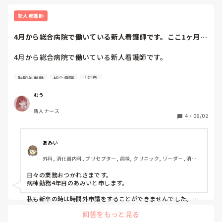
新人看護師
4月から総合病院で働いている新人看護師です。ここ1ヶ月間
ずっと19.2...
4月から総合病院で働いている新人看護師です。

ここ1ヶ月間ずっと19.20時まで働いていることが当たり前に
時間外労働
総合病院
1年目
なってきています。

時間外労働を書く紙があるのですが、新人用の紙すらありま
むう
せん。2年目~の先輩や看護助手さんのはあります（みんな書
新人ナース
いてます）

4
・
06/02
新人は時間外労働しても書く権利さえないのでしょう
か、、？

あみい
最近心のほうが疲れてきており、毎日指導を受けても覚えよ
外科, 消化器内科, プリセプター, 病棟, クリニック, リーダー, 消化
う！という気持ちになれず、やる気のない新人に見えてると
器外科, 回復期, 終末期
思います。

日々の業務おつかれさまです。

また、患者さんにいつも笑顔で振舞ってたのが何故か明るく
病棟勤務4年目のあみいと申します。

接することが出来なくなってます。

前は患者さんと話すのが楽しかったんです、、

私も新卒の時は時間外申請をすることができませんでした。先
輩には「仕事を覚えていないから、遅くなるのは当たり前だ」
回答をもっと見る
と言われ、私も19時ごろまでサービスで業務をしていました。
嬉しい、楽しいという感情がすり減ってる気がするんです…
