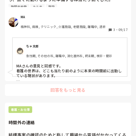
しかし、一般企業で働く際にコンプライアンス研修や、仕事
時間外労働
カルテ
施設
したことで感じることがありました。

MA
契約時間外にカルテなどの個人情報にアクセスする事は正し
精神科, 病棟, クリニック, 介護施設, 老健施設, 離職中, 透析
い事ですか？

3
・
09/17
その際に確認した事は、契約時間外で確認した事にならない
のではないか。

確認した事にするのであれば、そもそも就業時間内に行うと
ちゃ太郎
事ではないのか。

急性期, その他の科, 離職中, 消化器外科, 終末期, 検診・健診
責任を負わなければならない事柄に対しての認識が、それま
でがそうだったとか、そうしなければ業務がまわないのであ
MAさんの意見と同感です。

れば、管理者として管理できてない事になるのではないか。

看護の世界は、どこも当たり前のように本来の時間前に出勤し
ている現状があります。

などなど。

スタッフ1人1人が、当たり前のようにこの行動をとっていて、
回答をもっと見る
それを管理するはずの主任や

そのことなどがあって以降、看護の常識は、そもそもが非常
病院側も異常だと感じてないのは問題です。

識だったのではないかと思うようになりました。

又、国によっても現状は異なるようです。

どこかの国の看護師は、契約時間ギリギリに

看護・お仕事
出勤し、みんな笑顔で働き始めると何かで知りました。

時間外の連絡
そして、看護師だけでなく他の職種でも契約時間より早く来て
掃除するのは当たり前という

価値観が労働者にある現状を体験しました。

結構事実の確認のためと称して職場から電話がかかってくる