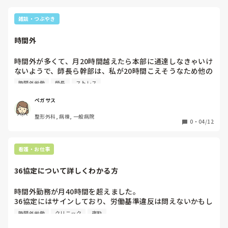
雑談・つぶやき
時間外
時間外が多くて、月20時間越えたら本部に通達しなきゃいけ
ないようで、師長ら幹部は、私が20時間こえそうなため他の
スタッフにも協力仰いでね。とか言ってくるけど、そんなの
時間外労働
師長
ストレス
はとっくに協力してもらってて、それでも人相手だから時間
通りに終わるわけないのに。本当に時間外減らしてほしいな
ペガサス
らまずは足りないスタッフを増やして、ほぼ満床に近いベッ
整形外科, 病棟, 一般病院
トを空けてったらどうですかって感じ。
0
・
04/12
看護・お仕事
36協定について詳しくわかる方
時間外勤務が月40時間を超えました。

36協定にはサインしており、労働基準違反は問えないかもし
れません。しかし、呼び出し勤務が再三に渡ってあるため、
時間外労働
クリニック
夜勤
1日8時間は当たり前に超え、30時間以上の連続勤務が続い