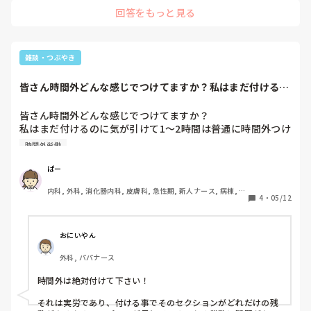
っているのなら、時短で働いているのにフルタイムより給与も
回答をもっと見る
安く、利点が活かされないと思います。

勿論時間外労働はつけれるのが当たり前ですが、サービス残業
の多い職場もありますので、その場合は無理せず職場を変える
こともお勧めします。

まずは上司への相談頑張って下さい！
雑談・つぶやき
皆さん時間外どんな感じでつけてますか？私はまだ付けるの
に気が引けて1〜...
皆さん時間外どんな感じでつけてますか？

私はまだ付けるのに気が引けて1〜2時間は普通に時間外つけ
ていないです

時間外労働
皆さんはいつ頃からどんなふうにつけているのか気になって
質問しました。
ぱー
内科, 外科, 消化器内科, 皮膚科, 急性期, 新人ナース, 病棟, 消
4
・
05/12
化器外科
おにいやん
外科, パパナース
時間外は絶対付けて下さい！

それは実労であり、付ける事でそのセクションがどれだけの残