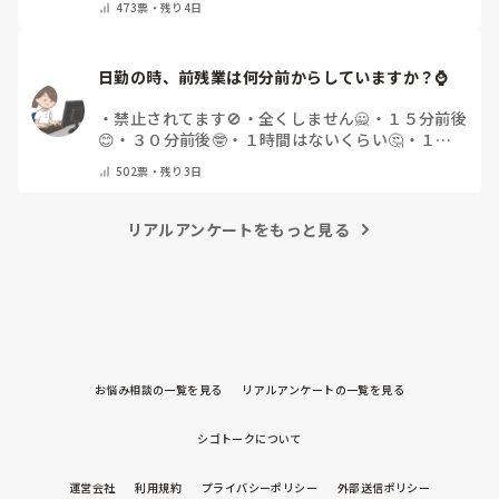
473
票・
残り4日
日勤の時、前残業は何分前からしていますか？⌚
・
禁止されてます🚫
・
全くしません🙅
・
１５分前後
😊
・
３０分前後🤓
・
１時間はないくらい🤔
・
１時
間以上…😨
・
その他（コメントで教えて下さい）
502
票・
残り3日
リアルアンケートをもっと見る
お悩み相談の一覧を見る
リアルアンケートの一覧を見る
シゴトークについて
運営会社
利用規約
プライバシーポリシー
外部送信ポリシー