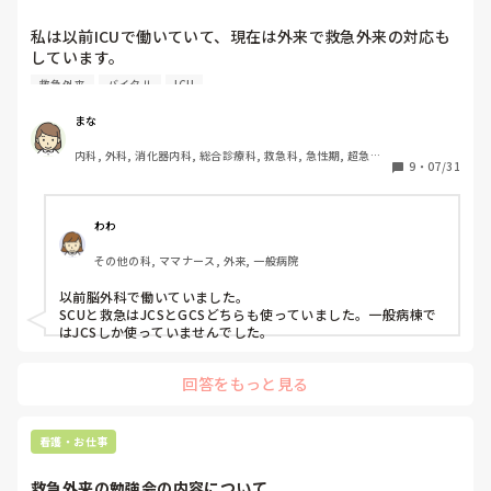
私は以前ICUで働いていて、現在は外来で救急外来の対応も
しています。

救急外来での意識レベルの確認などはして当然だと思ってい
救急外来
バイタル
ICU
たのですが、今の病院では毎回救急搬送されてバイタルだけ
しか測らないです。明らかにレベルおかしいなと思って
まな
JCS3桁ですって言っても伝わらず…今度勉強会をしようと
内科, 外科, 消化器内科, 総合診療科, 救急科, 急性期, 超急性
思ってます。

9
・
07/31
期, ICU, プリセプター, ママナース, 病棟, リーダー, 外来, 消
JCSとGCS、現場ではどっちを優先していますか？救急外来
化器外科, 大学病院, 慢性期, 回復期, 検診・健診
で意識レベルの確認などは必須ですか？
わわ
その他の科, ママナース, 外来, 一般病院
以前脳外科で働いていました。

SCUと救急はJCSとGCSどちらも使っていました。一般病棟で
はJCSしか使っていませんでした。
回答をもっと見る
看護・お仕事
救急外来の勉強会の内容について