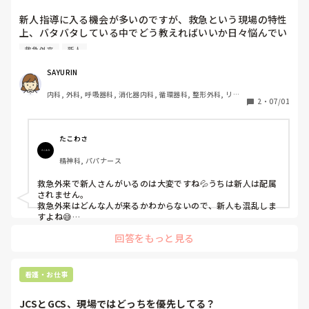
新人指導に入る機会が多いのですが、救急という現場の特性
上、バタバタしている中でどう教えればいいか日々悩んでい
ます。

救急外来
新人
通常業務だけでも大変な中、じっくり説明する時間が取れな
かったり、どこまで任せていいかの見極めが難しかったり
SAYURIN
と、プレッシャーやストレスを感じることも多いです。

内科, 外科, 呼吸器科, 消化器内科, 循環器科, 整形外科, リー
「慌ただしい現場でもこれだけは意識している」「振り返り
2
・
07/01
ダー, 外来, 消化器外科, 一般病院
はこう工夫している」など、救急外来（または多忙な部署）
での新人指導のコツや、皆さんが実践している工夫があれば
たこわさ
精神科, パパナース
救急外来で新人さんがいるのは大変ですね💦うちは新人は配属
されません。

救急外来はどんな人が来るかわからないので、新人も混乱しま
すよね😅

基本的にはABCDに異常がないかを確認していくのが基本かな
回答をもっと見る
と思います。

あとはバイアスをかけすぎないのも注意してます。

疑われている疾患がわかれば、どの検査をしなければならない
かは、だんだんわかって来ると思うので、あとは「何か変だ」
看護・お仕事
と思ったら、直ぐに先輩に相談できる環境を作っておくのも重
要かもしれませんね💡
JCSとGCS、現場ではどっちを優先してる？