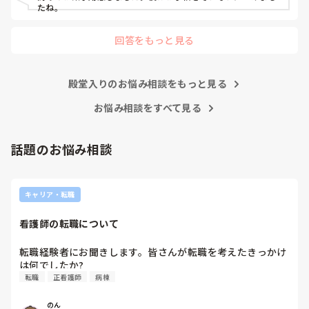
もし無視されたら、それは相手の看護師の職務怠慢ですから、
たね。
その時に初めて上司に相談したらいいんです。

回答をもっと見る
まだ一年目なんですから、他の看護師の仕事をフォローする必
要もないです。

ましてや、噂話で他人を陥れるような腐った看護師たちに、な
殿堂入りのお悩み相談をもっと見る
ぜせいさんが手を貸さないといけないんですか？

お悩み相談をすべて見る
そこまで人の揚げ足取りが好きな看護師が多いと、せいさんが
努力したところで改善は難しいですよ。

話題のお悩み相談
正直努力するなら、ご自身の看護師としての成長のために、そ
の力を使ってほしいです。

キャリア・転職
私のお勧めは、転職して性格的に背伸びをしなくてもよい働き
方をすることかなと思います。

看護師の転職について
何度でも、やり直しは利きますよ。
転職経験者にお聞きします。皆さんが転職を考えたきっかけ
は何でしたか?
転職
正看護師
病棟
のん