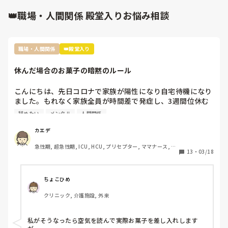
👑職場・人間関係 殿堂入りお悩み相談
職場・人間関係
👑殿堂入り
休んだ場合のお菓子の暗黙のルール
こんにちは、先日コロナで家族が陽性になり自宅待機になり
ました。もれなく家族全員が時間差で発症し、3週間位休む
ことになりました。

辞めたい
メンタル
人間関係
その際休んだことで迷惑をかけたし、ファミリーパックのお
菓子を4袋くらい買って行ったんですが…

カエデ
裏であんなに迷惑かけたのにファミリーパックって馬鹿にさ
急性期, 超急性期, ICU, HCU, プリセプター, ママナース, リ
れてるよねとお局がクラークさんに言ってたんですよね。

13
・
03/18
ーダー, 大学病院, 慢性期, SCU
前の職場は長期休暇とか帰省したときはご当地のお土産みた
いな感じ、やむを得ない理由での突発的な休みではファミリ
ーパックとかみんなで食べれるお菓子を買ってくるみたいな
ちょこひめ
暗黙のルールがありました。

クリニック, 介護施設, 外来
転職して初めての何日も休む休みだし、他の方もコストコの
ポテチとかバームクーヘンとかだったのでファミリーパック
にしましたが…

私がそうなったら空気を読んで実際お菓子を差し入れします
ぶっちゃけ遊んでたわけではなくむしろコロナで苦しんでた