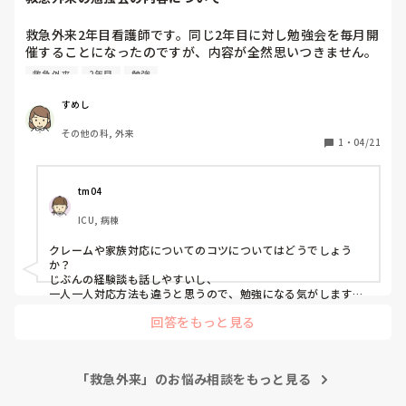
救急外来2年目看護師です。同じ2年目に対し勉強会を毎月開
催することになったのですが、内容が全然思いつきません。
先輩からは教科書的な内容ではなく、現場で活かせるような
救急外来
2年目
勉強
勉強会にして欲しいと言われており余計に悩んでしまいま
す。何か案があれば教えていただきたいです
すめし
その他の科, 外来
1
・
04/21
tm04
ICU, 病棟
クレームや家族対応についてのコツについてはどうでしょう
か？

じぶんの経験談も話しやすいし、

一人一人対応方法も違うと思うので、勉強になる気がします。

回答をもっと見る
「救急外来」のお悩み相談をもっと見る