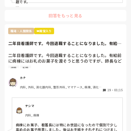
見捨てられたと確信したのは明らかにもう何も指導していた
題です。

だけなくなり、詰所で〜さんにはもう無視した。もう教えな
もう転職されたらどうですか？

いと言ってるのを聞いたからです。

回答をもっと見る
原因は自分だとわかっているのでしょうがないことだとは理
解してますがれからどのようにこの職場で仕事していけば良
過去の質問も読ませていただきましたが、現在終末期病棟で働
いのかわからなくなりました。

かれているんですよね。

職場・人間関係
👑殿堂入り
ちなみに私の職場ではすぐ噂は広まるので私のことはほぼ全
員知っていると思います

せいさんが嫌じゃなければ、

二年目看護師です。今回退職することになりました。有給前
「急性期の病棟で一から学び直す」

今後は今の私の不注意を正し、頑張っていきたいと思ってい
に病棟にはお礼の...
という選択肢を取った方が、今後看護師として自分の興味が湧
るのですが指導されないとなると正直どうしていったら良い
く領域を見つけて転職したくなった時に、キャリアが役立つの
二年目看護師です。今回退職することになりました。有給前
かわからないです。こんな私ですが何かアドバイスいただけ
ではないかと思います。

に病棟にはお礼のお菓子を渡そうと思うのですが、師長など
れば嬉しいです。
個々へお礼のお菓子を用意するか迷っています。みなさん移
退職
転職
動や転職される時どうしていますか。
それと、今後も看護師として働き続けたいなら、もう二度と他
の看護師相手に無理な愛想笑いや、ご機嫌取りをしないことで
カナ
す。

内科, 外科, 消化器内科, 整形外科, ママナース, 病棟, 消化器
19
・
03/15
外科, 一般病院
話すのが苦手なら、話さなくていい。

聞き役に徹して、余計なことを言わず、必要最低限の報告・連
テシマ
絡・相談だけして、淡々と自分の仕事をこなすようにしてくだ
さい。

内科, 病棟
わからないことがあったときだけ、周りの看護師に聞いてくだ
病棟にお菓子、看護長には特にお世話になったので個別で少し
さい。

高めのお菓子用意しました。後はお手紙をそれぞれにつけまし