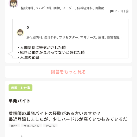
整形外科, リハビリ科, 病棟, リーダー, 脳神経外科, 回復期
2
・
1日前
う
消化器内科, 整形外科, プリセプター, ママナース, 病棟, 訪問看護, 
リーダー, 消化器外科, 一般病院
・人間関係に嫌気がさした時

・給料と働きが見合ってないと感じた時

・人生の節目

回答をもっと見る
看護・お仕事
単発バイト
看護師の単発バイトの経験がある方いますか？

最近登録しましたが、少しハードルが高くいつもみているだ
けです。

単発
アルバイト
パート
1度行ってもういいかなと言っている知り合いもいて、どの
ような雰囲気なのか知りたいです。
k