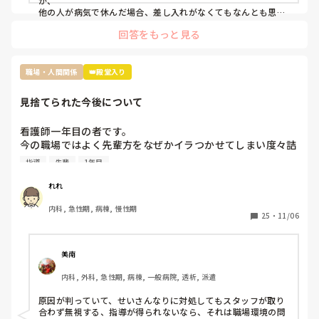
が、

のにお菓子ごときでって話なんですけど、菓子折り買いに行
他の人が病気で休んだ場合、差し入れがなくてもなんとも思わ
ないタイプです。

かなきゃならないのか？って思いました。

回答をもっと見る
コロナ感染の類や急病の場合は特に、そんな余裕もないでしょ
皆さんはそんな休んだらお菓子みたいなルールあります
うし…

か？？
でも休んだらお菓子の差し入れの文化は私の職場にもあります
ね。

職場・人間関係
👑殿堂入り
お局さんですが、元々職場なんて、助け合いで何とかするのが
見捨てられた今後について
当たり前なんだから、文句言う人の気持ちが全くわかりませ
ん。

多分その人はいいお菓子を貰っても、休んだ事に対して文句を
看護師一年目の者です。

言うタイプじゃないかなと思います。

今の職場ではよく先輩方をなぜかイラつかせてしまい度々詰
『ただの文句言いたいウーマン』だと認識してしまいます。

所で私のことについて色々と言ってることを耳にします。

そういう人は苦手なので、私だったら本人に

指導
先輩
1年目
原因は私の言葉の選び方やものの言い方、人に対する接し方
『駄菓子ですいませんでした』と言いに行くかもしれません笑
が不快に感じると言われてます。

れれ
推測ですが私は人見知りで話すのが苦手なため毎日ペコペコ
内科, 急性期, 病棟, 慢性期
しながら愛想笑いをして先輩方の機嫌を伺いなんとか仕事を
25
・
11/06
しているのが気に食わなかったのかと思っています。

しかし元々メンタルも強くなかったことからこの状況がスト
レスとなり体調を崩し、睡眠不足と少し鬱状態な感じで仕事
美南
をしていました。そのせいもあってか先輩に言われたことを
内科, 外科, 急性期, 病棟, 一般病院, 透析, 派遣
やってなかったりケアレスミスが目立つようになり、もとも
とよく思われてなかったため、この行いからついに見捨てら
原因が判っていて、せいさんなりに対処してもスタッフが取り
れました。

合わず無視する、指導が得られないなら、それは職場環境の問