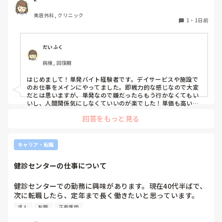
美容外科, クリニック
1
・
1日前
だいふく
病棟, 回復期
はじめまして！単発バイト経験者です。デイサービスや施設で
のお仕事をメインにやってました。即戦力的な感じなので大変
だとは思いますが、単発なので嫌だったらもう行かなくてもい
いし、人間関係気にしなくていいのが楽でした！単価も高いで
すし私には合ってたかなと思います。ただ、自分の行きたい日
回答をもっと見る
にちに空きがあるか分からないのでそこは難点ですかね。
キャリア・転職
健診センターの仕事について
健診センターでの勤務に興味があります。現在40代半ばで、
次に転職したら、定年まで長く働きたいと思っています。

健診センターは比較的人気があるので、あまり空きがないと
求人
転職
正看護師
聞きます。
