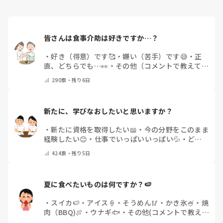
皆さんは食事介助は好きですか…？
・
好き（得意）です🥰
・
嫌い（苦手）です😅
・
正
直、どちらでも…👀
・
その他（コメントで教えてく
ださい）
290
票・
残り6日
新たに、学びなおしたいと思いますか？
・
新たに資格を取得したい📖
・
今の分野をこのまま
経験したい😊
・
仕事でいっぱいいっぱい💦
・
どん
な自分になりたいか探し中🧐
・
その他（コメントで
424
票・
残り5日
教えてください）
夏に食べたいものは何ですか？🍉
・
スイカ🍉
・
アイス🍦
・
そうめん🥢
・
かき氷🍧
・
焼
肉（BBQ)🍖
・
ウナギ🐟
・
その他(コメントで教え
てください)