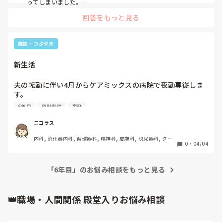
してやっていく自信があまりなかったり。

ってしまいました。

それで、勤務先の病院から、心療内科に行った方が良いと言わ
転職する際に気にかけてくれて協力してくれた優しいスタッ
回答をもっと見る
れ、現在心療内科にかかっています。

フさんもいますが、こんな自分がこれから期待に応えていけ
それを勤務先の病院に伝え、これから業務をどうするか一緒に
るのかと緊張と不安でいっぱいでいます。

考えるから、安心してほしいと言われました。

なので、上司や勤務先に心理カウンセラーがいれば、その方に
雑談・つぶやき
生活していくために割り切ってやるぞとは思っていますが、
相談した方が良いかもしれません。
仕事もプライベートも上手くいっていないせいか何となくモ
新生活
チベーションが上がりません。

夫の転勤に伴い4月からケアミックスの病院で夜勤専従しま
時々、買い物に出かけてお気に入りのブランドの化粧品を購
す。

入してリフレッシュしてますが、欲しい物や気になった物が
まだまだ引越し作業や荷解きが終わりませんが、ぼちぼちや
目に入ってしまうと予定していなかった物まで購入してしま
6年目
夜勤専従
夜勤
っていこうかな。看護師16年目の生活も楽しくしていきた
い、金額が予算をオーバーしてしまう事があります。

一瞬ヤバいと思いますが、これからのためになると思うよう
ニコラス
にしてます。

内科, 消化器内科, 循環器科, 精神科, 皮膚科, 泌尿器科, クリ
たまに、ストレスによる反動なのかとか依存症なのかと考え
0
・
04/04
ニック, 訪問看護, 介護施設, 老健施設, オペ室, 小規模多機能
てしまう事もあります。

「6年目」のお悩み相談をもっと見る
辛い事や悲しい事があってもなかなか相談する事も頼れる人
もいなく、毎日が憂鬱で本当に嫌です。

👑職場・人間関係 殿堂入りお悩み相談
これから、仕事もプライベートも充実させるにはどうしたら
いいかアドバイスいただきたいです。

よろしくお願いします。