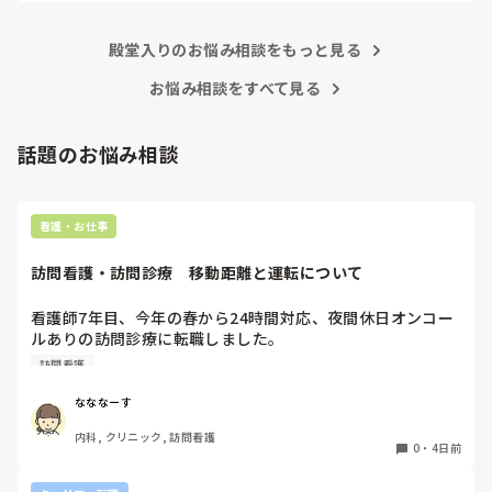
要もないです。

ましてや、噂話で他人を陥れるような腐った看護師たちに、な
殿堂入りのお悩み相談をもっと見る
ぜせいさんが手を貸さないといけないんですか？

お悩み相談をすべて見る
そこまで人の揚げ足取りが好きな看護師が多いと、せいさんが
努力したところで改善は難しいですよ。

話題のお悩み相談
正直努力するなら、ご自身の看護師としての成長のために、そ
の力を使ってほしいです。

看護・お仕事
私のお勧めは、転職して性格的に背伸びをしなくてもよい働き
方をすることかなと思います。

訪問看護・訪問診療　移動距離と運転について
何度でも、やり直しは利きますよ。
看護師7年目、今年の春から24時間対応、夜間休日オンコー
ルありの訪問診療に転職しました。

元々就活の際にはエリアは片道30分程度と聞いておりここま
訪問看護
で働いてきましたが、もう少しで片道1時間以上かかる市外
の田舎にまで患者を受け入れる予定と。

なななーす
日頃から運転しているとは言っても、深夜帯や冬道で訪問に
内科, クリニック, 訪問看護
行くのはかなり不安で親からも止められています。

0
・
4日前
これって当たり前なんでしょうか？また同じような境遇の方
はどのような方法を取られているんでしょうか？