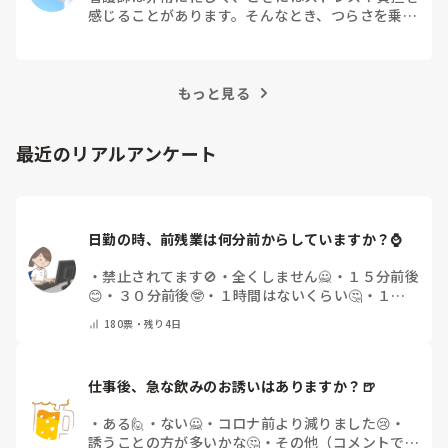
感じることがあります。そんなとき、つらさを乗り
越えるためにはどうすればよいでしょうか？この記
事では、看護師がつらさを感じたときの対処法や秘
訣を紹介します。
もっと見る
最近のリアルアンケート
日勤の時、前残業は何分前からしていますか？⌚
・
禁止されてます🚫
・
全くしません🙅
・
１５分前後
😊
・
３０分前後🤓
・
１時間はないくらい🤔
・
１時
間以上…😨
・
その他（コメントで教えて下さい）
180
票・
残り4日
仕事後、急な飲みのお誘いはありますか？🍺
・
ある🙋
・
ない🙅
・
コロナ前より減りました😢
・
誘うことの方が多いかな🤔
・
その他（コメントで教