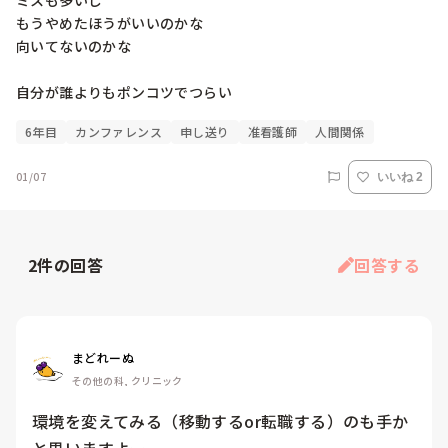
ミスも多いし

もうやめたほうがいいのかな

向いてないのかな

自分が誰よりもポンコツでつらい
6年目
カンファレンス
申し送り
准看護師
人間関係
01/07
いいね 2
2
件の回答
回答する
まどれーぬ
その他の科, クリニック
環境を変えてみる（移動するor転職する）のも手か