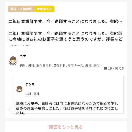
解してますがれからどのようにこの職場で仕事していけば良
過去の質問も読ませていただきましたが、現在終末期病棟で働
いのかわからなくなりました。

かれているんですよね。

職場・人間関係
👑殿堂入り
ちなみに私の職場ではすぐ噂は広まるので私のことはほぼ全
員知っていると思います

せいさんが嫌じゃなければ、

二年目看護師です。今回退職することになりました。有給前
「急性期の病棟で一から学び直す」

今後は今の私の不注意を正し、頑張っていきたいと思ってい
に病棟にはお礼の...
という選択肢を取った方が、今後看護師として自分の興味が湧
るのですが指導されないとなると正直どうしていったら良い
く領域を見つけて転職したくなった時に、キャリアが役立つの
二年目看護師です。今回退職することになりました。有給前
かわからないです。こんな私ですが何かアドバイスいただけ
ではないかと思います。

に病棟にはお礼のお菓子を渡そうと思うのですが、師長など
れば嬉しいです。
個々へお礼のお菓子を用意するか迷っています。みなさん移
退職
転職
動や転職される時どうしていますか。
それと、今後も看護師として働き続けたいなら、もう二度と他
の看護師相手に無理な愛想笑いや、ご機嫌取りをしないことで
カナ
す。

内科, 外科, 消化器内科, 整形外科, ママナース, 病棟, 消化器
19
・
03/15
外科, 一般病院
話すのが苦手なら、話さなくていい。

聞き役に徹して、余計なことを言わず、必要最低限の報告・連
テシマ
絡・相談だけして、淡々と自分の仕事をこなすようにしてくだ
さい。

内科, 病棟
わからないことがあったときだけ、周りの看護師に聞いてくだ
病棟にお菓子、看護長には特にお世話になったので個別で少し
さい。

高めのお菓子用意しました。後はお手紙をそれぞれにつけまし
もし無視されたら、それは相手の看護師の職務怠慢ですから、
たね。
その時に初めて上司に相談したらいいんです。

回答をもっと見る
まだ一年目なんですから、他の看護師の仕事をフォローする必