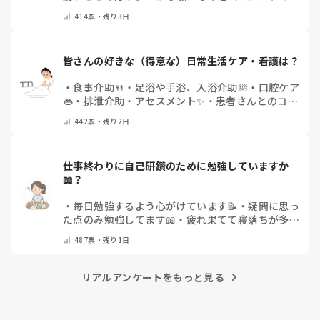
えてください）
414
票・
残り3日
皆さんの好きな（得意な）日常生活ケア・看護は？
・
食事介助🍴
・
足浴や手浴、入浴介助🛀
・
口腔ケア
👄
・
排泄介助・アセスメント✨
・
患者さんとのコミ
ュニケーション😊
・
特にない
・
その他（コメント
442
票・
残り2日
で教えてください）
仕事終わりに自己研鑽のために勉強していますか
📖？
・
毎日勉強するよう心がけています📝
・
疑問に思っ
た点のみ勉強してます📖
・
疲れ果てて寝落ちが多い
なぁ…😅
・
休日にまとめてやりますっ❕
・
その他
487
票・
残り1日
（コメントで教えてください）
リアルアンケートをもっと見る