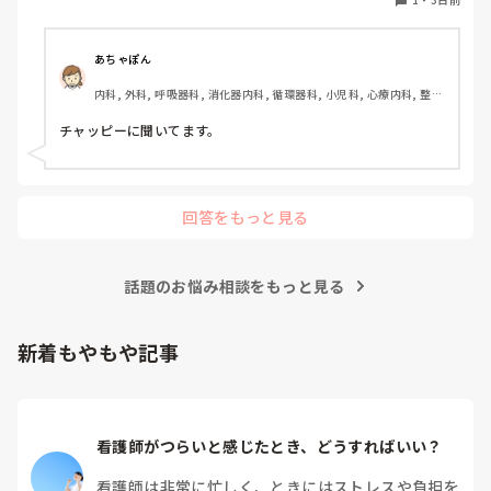
健施設, リーダー, 慢性期, 派遣
あちゃぽん
内科, 外科, 呼吸器科, 消化器内科, 循環器科, 小児科, 心療内科, 整形
外科, 産科・婦人科, 耳鼻咽喉科, 皮膚科, 泌尿器科, リハビリ科, 総
合診療科, 救急科, 超急性期, ICU, CCU, HCU, その他の科, ママナー
チャッピーに聞いてます。
ス, 外来, 神経内科, 脳神経外科, NICU, 消化器外科, 一般病院, 慢性
期, 回復期, 終末期, オペ室, 透析, 検診・健診
回答をもっと見る
話題のお悩み相談をもっと見る
新着もやもや記事
看護師がつらいと感じたとき、どうすればいい？
看護師は非常に忙しく、ときにはストレスや負担を