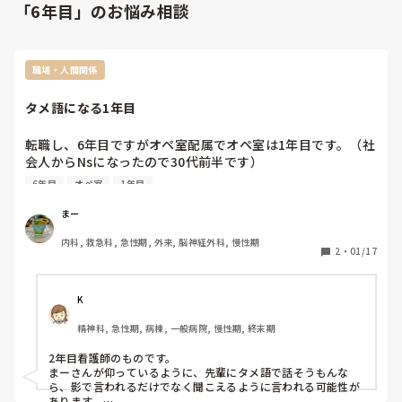
「6年目」のお悩み相談
職場・人間関係
タメ語になる1年目
転職し、6年目ですがオペ室配属でオペ室は1年目です。（社
会人からNsになったので30代前半です）

6年目
オペ室
1年目
今の職場は割と雰囲気が良く、ゆるい感じで働きやすいで
す。（今までが大変な職場だったのかも？）

まー
内科, 救急科, 急性期, 外来, 脳神経外科, 慢性期
オペ室と言っても、整形外科メイン、あとは外科、泌尿器
2
・
01/17
科、婦人科がちょこちょこ入る感じで、緊急はあまり無い感
じです。　

K
さて、本題なのです。

精神科, 急性期, 病棟, 一般病院, 慢性期, 終末期
１人新卒1年目の女の子がいるのですが、結構タメ語になる
子がいます。

2年目看護師のものです。

この病院は割と若い子ばかりでして、先輩も30代超えはリー
まーさんが仰っているように、先輩にタメ語で話そうもんな
ダーしたり、管理職だったりとかなり少ないです。

ら、影で言われるだけでなく聞こえるように言われる可能性が
あります。
