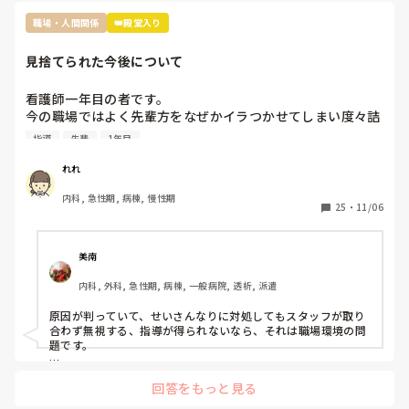
でも休んだらお菓子の差し入れの文化は私の職場にもあります
ね。

職場・人間関係
👑殿堂入り
お局さんですが、元々職場なんて、助け合いで何とかするのが
見捨てられた今後について
当たり前なんだから、文句言う人の気持ちが全くわかりませ
ん。

多分その人はいいお菓子を貰っても、休んだ事に対して文句を
看護師一年目の者です。

言うタイプじゃないかなと思います。

今の職場ではよく先輩方をなぜかイラつかせてしまい度々詰
『ただの文句言いたいウーマン』だと認識してしまいます。

所で私のことについて色々と言ってることを耳にします。

そういう人は苦手なので、私だったら本人に

指導
先輩
1年目
原因は私の言葉の選び方やものの言い方、人に対する接し方
『駄菓子ですいませんでした』と言いに行くかもしれません笑
が不快に感じると言われてます。

れれ
推測ですが私は人見知りで話すのが苦手なため毎日ペコペコ
内科, 急性期, 病棟, 慢性期
しながら愛想笑いをして先輩方の機嫌を伺いなんとか仕事を
25
・
11/06
しているのが気に食わなかったのかと思っています。

しかし元々メンタルも強くなかったことからこの状況がスト
レスとなり体調を崩し、睡眠不足と少し鬱状態な感じで仕事
美南
をしていました。そのせいもあってか先輩に言われたことを
内科, 外科, 急性期, 病棟, 一般病院, 透析, 派遣
やってなかったりケアレスミスが目立つようになり、もとも
とよく思われてなかったため、この行いからついに見捨てら
原因が判っていて、せいさんなりに対処してもスタッフが取り
れました。

合わず無視する、指導が得られないなら、それは職場環境の問
見捨てられたと確信したのは明らかにもう何も指導していた
題です。

だけなくなり、詰所で〜さんにはもう無視した。もう教えな
もう転職されたらどうですか？

いと言ってるのを聞いたからです。

回答をもっと見る
原因は自分だとわかっているのでしょうがないことだとは理