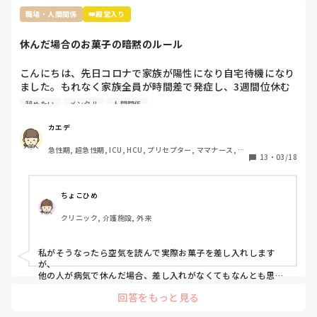
職場・人間関係
👑殿堂入り
休んだ場合のお菓子の暗黙のルール
こんにちは、先日コロナで家族が陽性になり自宅待機になり
ました。もれなく家族全員が時間差で発症し、3週間位休む
ことになりました。

辞めたい
メンタル
人間関係
その際休んだことで迷惑をかけたし、ファミリーパックのお
菓子を4袋くらい買って行ったんですが…

カエデ
裏であんなに迷惑かけたのにファミリーパックって馬鹿にさ
急性期, 超急性期, ICU, HCU, プリセプター, ママナース, リ
れてるよねとお局がクラークさんに言ってたんですよね。

13
・
03/18
ーダー, 大学病院, 慢性期, SCU
前の職場は長期休暇とか帰省したときはご当地のお土産みた
いな感じ、やむを得ない理由での突発的な休みではファミリ
ーパックとかみんなで食べれるお菓子を買ってくるみたいな
ちょこひめ
暗黙のルールがありました。

クリニック, 介護施設, 外来
転職して初めての何日も休む休みだし、他の方もコストコの
ポテチとかバームクーヘンとかだったのでファミリーパック
にしましたが…

私がそうなったら空気を読んで実際お菓子を差し入れします
ぶっちゃけ遊んでたわけではなくむしろコロナで苦しんでた
が、

のにお菓子ごときでって話なんですけど、菓子折り買いに行
他の人が病気で休んだ場合、差し入れがなくてもなんとも思わ
ないタイプです。

かなきゃならないのか？って思いました。

回答をもっと見る
コロナ感染の類や急病の場合は特に、そんな余裕もないでしょ
皆さんはそんな休んだらお菓子みたいなルールあります
うし…

か？？