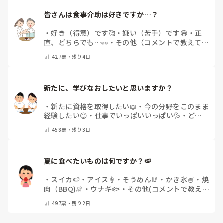
皆さんは食事介助は好きですか…？
・
好き（得意）です🥰
・
嫌い（苦手）です😅
・
正
直、どちらでも…👀
・
その他（コメントで教えてく
ださい）
427
票・
残り4日
新たに、学びなおしたいと思いますか？
・
新たに資格を取得したい📖
・
今の分野をこのまま
経験したい😊
・
仕事でいっぱいいっぱい💦
・
どん
な自分になりたいか探し中🧐
・
その他（コメントで
458
票・
残り3日
教えてください）
夏に食べたいものは何ですか？🍉
・
スイカ🍉
・
アイス🍦
・
そうめん🥢
・
かき氷🍧
・
焼
肉（BBQ)🍖
・
ウナギ🐟
・
その他(コメントで教え
てください)
497
票・
残り2日