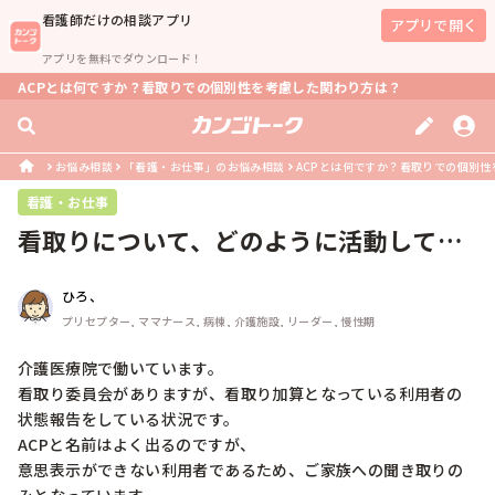
看護師
だけの相談アプリ
アプリで開く
アプリを無料でダウンロード！
ACPとは何ですか？看取りでの個別性を考慮した関わり方は？
お悩み相談
「看護・お仕事」のお悩み相談
ACPとは何ですか？看取りでの個別
看護・お仕事
看取りについて、どのように活動してい
るか教えていただけないでしょうか？
ひろ、
プリセプター, ママナース, 病棟, 介護施設, リーダー, 慢性期
介護医療院で働いています。

看取り委員会がありますが、看取り加算となっている利用者の
状態報告をしている状況です。

ACPと名前はよく出るのですが、

意思表示ができない利用者であるため、ご家族への聞き取りの