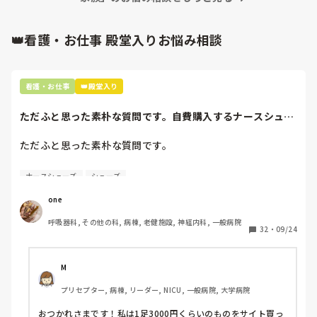
👑看護・お仕事 殿堂入りお悩み相談
看護・お仕事
👑殿堂入り
ただふと思った素朴な質問です。自費購入するナースシュー
ズ(職場で使用し...
ただふと思った素朴な質問です。

自費購入するナースシューズ(職場で使用してる靴)っていく
ナースシューズ
シューズ
らくらいのものをどのくらいの期間使用していますか？

one
わたしの職場の指定は「白のスニーカー」。

呼吸器科, その他の科, 病棟, 老健施設, 神経内科, 一般病院
すぐに汚くなるので1,500円は絶対に超えたくない思いがあ
32
・
09/24
り笑、商店街の靴屋さんやネットで安く見つけた時に買って
半年〜1年未満で交換しています。

M
職場の人が「ナースシューズに3000円以上は出せない」っ
プリセプター, 病棟, リーダー, NICU, 一般病院, 大学病院
て言ってて、わたしの倍額は出せるのか！とびっくりしたの
で、世の皆さんはどうなのかなと…🤔
おつかれさまです！私は1足3000円くらいのものをサイト買っ