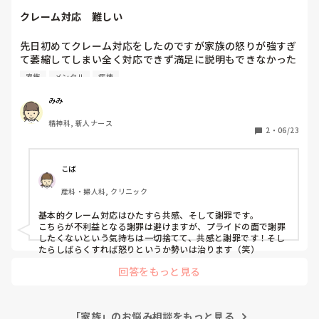
業務が楽しく思えています！
クレーム対応　難しい
先日初めてクレーム対応をしたのですが家族の怒りが強すぎ
て萎縮してしまい全く対応できず満足に説明もできなかった
です。後からこうすればよかったと思うばかり…皆さんはど
家族
メンタル
病棟
のようにしてクレーム対応ができるようになりましたか？ま
た意識してることなどを教えて欲しいです。クレーム対応の
みみ
本などもあったら知りたいです。
精神科, 新人ナース
2
・
06/23
こば
産科・婦人科, クリニック
基本的クレーム対応はひたすら共感、そして謝罪です。

こちらが不利益となる謝罪は避けますが、プライドの面で謝罪
したくないという気持ちは一切捨てて、共感と謝罪です！そし
たらしばらくすれば怒りというか勢いは治ります（笑）
回答をもっと見る
「家族」のお悩み相談をもっと見る