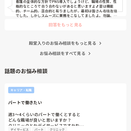
看護の全体的な方針でPNS導入でしょうけど、職場の性質、性
てられず、清潔ケアや単純に点滴を繋げてくるなど、簡単な
格的なところで合う合わないがあると思いますよ🎵昔は機能
仕事しか新人にさせていませんでした。PNSを廃止した病棟
的、チーム的、混合的と有りましたが、最初は皆さん右往左往
では、イベントは必ずと言っていいほど新人に担当させて、
でした。しかしスムーズに業務をこなしてましたよ。勿論、指
導する事も😉🆗✨でしたよ🎵どうしてもPNSの導入なら皆さん
指導者やリーダーが責任持って指導することで、新人ができ
回答をもっと見る
と意見交換を行うべきと思いますよ🎵それに人手が足りないの
ることがどんどん増えていったと思っています。

は昔から口癖のように言われていますよ🎵人手が足りない分は
現在の病棟はスタッフの人数が少ないので、1ペアで患者14
足りるように業務をこなしている人もいます。意欲的でない新
人とか受け持つことも当たり前な感じです。

人も昔からいますのでね🎵とどのつまり看護師が自分の仕事へ
朝の情報収集にも時間がかかり、結果、患者のことがわから
殿堂入りのお悩み相談をもっと見る
の向き合い方になると思いますよ🎵僕は昔の人間なので、昔は
ないという状況になります。新人も放置されるのなら、PNS
良かったよしか言えませんが、今と比べると個人的な動きが多
いと思います。昔は患者様、スタッフ全員に目を配れる人が沢
お悩み相談をすべて見る
の意味があるのか疑問です。

山いて新人の指導もしっかりしていましたし、新人さんも答え
先日も、入職して10ヶ月経つけど造影MRIの検査出しをした
てくれましたよ🎵今のアナタに出来るでしょうか⁉️物事の良し
事がなく、やり方がわからない新人さんが、先輩に「今まで
悪しの批判は簡単です。僕も出来ます。自分で何か解決策があ
話題のお悩み相談
やったことないの！？もう10ヶ月なんだから、未経験なこと
るなら実施してみてはどうでしょうか⁉️そういう事と思います
は自分から積極的に言って！」と言われていて、そんな無茶
よ🎵人の命は地球より重いと言った人がいます。ならば１人で
抱えるのは到底ムリですね🎵ならば皆で抱えましょうね🎵僕の
な…と思いました。

持論ですけど、頑張って👊😆🎵
新人さんが可愛そう、と感じることもある反面、ペアの先輩
キャリア・転職
が何か処置をしているけど、ペアの新人はのんびり記録して
いて、「(処置を)やったことあるの？無いなら見学したほう
パートで働きたい
がいいんじゃないの？」と声をかけても、「記録終わってな
いんで」と。。。

週3〜4くらいのパートで働くとすると

早く色々覚えたい！という、意欲があまり感じられず…これ
どんな職場が良いと思いますか？

はPNS云々よりも、その新人の性格かな？とも思いました
クリニックとかデイサービスですかね…
が、ほとんどの新人に当てはまりました。。。時代柄でしょ
デイサービス
パート
クリニック