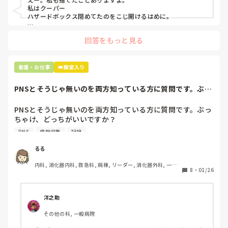
私はクーパー

たしかに、よくよく考えてみれば

ハザードボックス閉めてたのをこじ開けるはめに。

手術室で使った物品も全部滅菌して使いまわすし、

これは私じゃないけど、患者さんのガラケーを洗濯ものと一緒
滅菌の種類とかも学校で習ったはずなのに

回答をもっと見る
に出しちゃったり。(これは問題か💦)
なんで頭回らなかったんだろう😭

市長さんは、

看護・お仕事
👑殿堂入り
患者さんに迷惑かけたわけじゃないから大丈夫、

と慰めてくれましたが、、

PNSとそうじゃ無いのを両方知っている方に質問です。ぶっ
自分が情けなくて情けなくて😭

ちゃけ、どっち...
明日からの勤務が怖い笑

PNSとそうじゃ無いのを両方知っている方に質問です。ぶっ
ちゃけ、どっちがいいですか？

こんなバカな私をせめて笑い飛ばしてください笑
PNS
情報収集
記録
私の病院は３年前からPNSを導入して、一部の病棟はその
後、PNSを廃止しました。

るる
私は、そのPNSを廃止した病棟からまだPNSをやっている病
内科, 消化器内科, 救急科, 病棟, リーダー, 消化器外科, 一般
棟に9月に異動してきました。

8
・
01/26
病院
ぶっちゃけ、新人のレベルにかなりの差が出ているなぁと感
じざるを得ませんでした。

色々な病棟に入院したことのある患者さんも、「(私が異動
洋之助
する前の病棟の方が)新人が患者から見てもよく動けてた
その他の科, 一般病院
よ」と言っていました。

現病棟はPNSだけれども、結局は忙しくて、新人の面倒を見