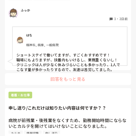
うか？？

私はどちらかといえば、PNSは好きじゃありません。

ふっか
でもPNSでやれというからには、もっと業務量に見合った、
新人を指導しながら業務ができるゆとりが欲しいです。

1
・
2日前
PNSもそうじゃないのも経験している方は、どちらの方が良
いと思いますか？
はち
精神科, 病棟, 一般病院
ショートステイで働いてますが、すごくおすすめです！

職場にもよりますが、扶養内もいけるし、業務重くないし！

クリニックは人が少なく休みづらいことも多かったり、1人で
こなす量が多かったりするので、友達は苦労してました。
回答をもっと見る
看護・お仕事
申し送り/これだけは知りたい内容は何ですか？？
病院が前残業・後残業をなくすため、勤務開始時間にならな
いとカルテを開けてはいけないことになりました。

カルテ
情報収集
申し送り