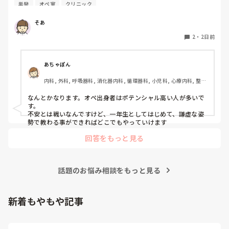
単発
オペ室
クリニック
すかね(考えてるところは、眼科や皮膚科あたりです)

そあ
もう一つ、単発のバイトもしたいのですがオペ室経験しかな
い人でも働けるようなところはありますかね。

2
・
2日前
病棟経験も一度もないので色々と不安でいっぱいです。
あちゃぽん
内科, 外科, 呼吸器科, 消化器内科, 循環器科, 小児科, 心療内科, 整形
外科, 産科・婦人科, 耳鼻咽喉科, 皮膚科, 泌尿器科, リハビリ科, 総
合診療科, 救急科, 超急性期, ICU, CCU, HCU, その他の科, ママナー
なんとかなります。オペ出身者はポテンシャル高い人が多いで
ス, 外来, 神経内科, 脳神経外科, NICU, 消化器外科, 一般病院, 慢性
す。

期, 回復期, 終末期, オペ室, 透析, 検診・健診
不安とは戦いなんですけど、一年生としてはじめて、謙虚な姿
勢で教わる事ができればどこでもやっていけます
回答をもっと見る
話題のお悩み相談をもっと見る
新着もやもや記事