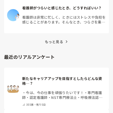
看護師がつらいと感じたとき、どうすればいい？
看護師は非常に忙しく、ときにはストレスや負担を
感じることがあります。そんなとき、つらさを乗り
越えるためにはどうすればよいでしょうか？この記
事では、看護師がつらさを感じたときの対処法や秘
訣を紹介します。
もっと見る
最近のリアルアンケート
新たなキャリアアップを目指すとしたらどんな資
格…？
・
今は、今の仕事を頑張りたいです！
・
専門看護
師
・
認定看護師
・
NST専門療法士
・
呼吸療法認定
士
・
糖尿病療養指導士
・
認知症ケア専門士
・
消化器
355
票・
残り5日
内視鏡技師
・
その他(コメントで教えて下さい)