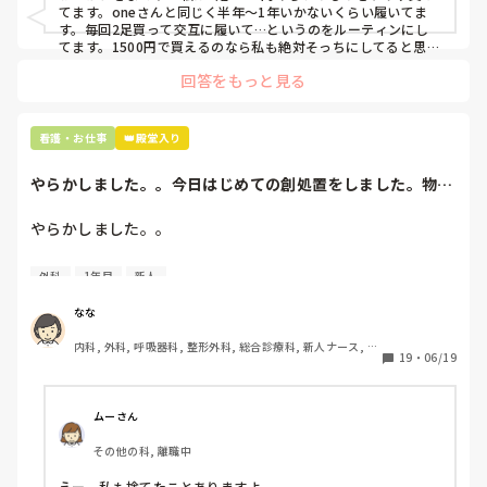
てます。oneさんと同じく半年〜1年いかないくらい履いてま
す。毎回2足買って交互に履いて…というのをルーティンにし
てます。1500円で買えるのなら私も絶対そっちにしてると思う
ので良い買い物されてて羨ましいです！(笑)
回答をもっと見る
看護・お仕事
👑殿堂入り
やらかしました。。今日はじめての創処置をしました。物品
で滅菌の鑷子やハ...
やらかしました。。

今日はじめての創処置をしました。

外科
1年目
新人
物品で滅菌の鑷子やハサミを使ったのですが、

ゴミと一緒に、ノリで鑷子達を捨てました。。

なな
患者に使用した物品は使い捨て、という認識が頭の中にあっ
内科, 外科, 呼吸器科, 整形外科, 総合診療科, 新人ナース, 脳
て…。

19
・
06/19
神経外科, 慢性期, 回復期
プリセプターに

「普通鑷子捨てる！？明らかに使い捨てて良いような安物じ
ムーさん
ゃないよね？」

その他の科, 離職中
「そんなミスした新人、あなたが初めてだよ」

と言われました。。

えー。私も捨てたことありますよ。
