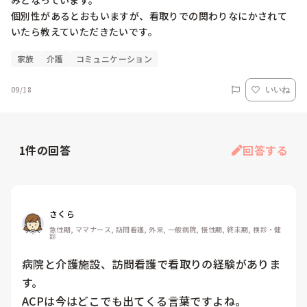
みとなっています。

個別性があるとおもいますが、看取りでの関わりなにかされて
いたら教えていただきたいです。
家族
介護
コミュニケーション
09/18
いいね
1
件の回答
回答する
さくら
急性期, ママナース, 訪問看護, 外来, 一般病院, 慢性期, 終末期, 検診・健
診
病院と介護施設、訪問看護で看取りの経験がありま
す。

ACPは今はどこでも出てくる言葉ですよね。
