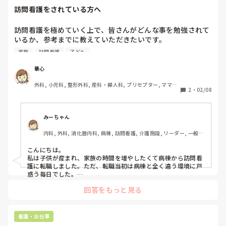
訪問看護をされている方へ
訪問看護を極めていく上で、皆さんがどんな事を勉強されて
いるか、参考までに教えていただきたいです。

ほとんどの方が家族がいたり、日々の業務に追われていると
家族
訪問看護
子ども
思います。そんな中で何をしていくか、夢は語れるけど、現
実的に難しい点が多くあり、困っています。

華心
特定行為看護師や認定看護師も視野に入れてますが、時間・
外科, 小児科, 整形外科, 産科・婦人科, プリセプター, ママナ
金銭面等考えるとなかなか踏み出せません。実際に経験した
2
・
02/08
ース, 病棟, クリニック, 訪問看護, 外来, 消化器外科, 一般病
ことなど教えてもらいたいです。
院, 慢性期, 透析, 検診・健診
みーちゃん
内科, 外科, 消化器内科, 病棟, 訪問看護, 介護施設, リーダー, 一般病
院
こんにちは。

私は子供が産まれ、家族の時間を増やしたくて病棟から訪問看
護に転職しました。ただ、転職当初は病棟と全く違う環境に戸
惑う毎日でした。

訪問看護はどんなことするのかが分からなかったので一通り業
回答をもっと見る
務を覚えたら訪問看護の制度や法律について本を買って勉強し
ました。

少し法律が理解出来たら介護保険の単位数、障害者手帳が取得
できる疾患などを調べました。少し知識があるだけで介護職員
看護・お仕事
やケアマネさんとケアプラン内容などお話しできるようになり