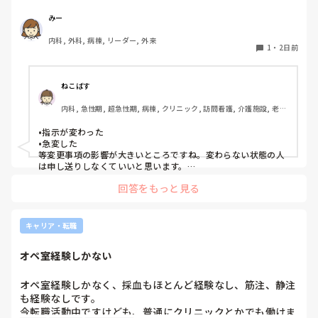
そのため、十分な情報収集が困難になり、前勤務者がしっか
りと記録に残していない場合はとても困ることが増えまし
みー
た。申し送り自体は存在していますが、後残業もなくす風潮
内科, 外科, 病棟, リーダー, 外来
で、5分以内で終わるように、と言われています。

1
・
2日前
人にもよるのですが、端的な申し送りのためにこれだけは知
っておきたい内容は何ですか？？
ねこばす
内科, 急性期, 超急性期, 病棟, クリニック, 訪問看護, 介護施設, 老健
施設, リーダー, 神経内科, 脳神経外科, 一般病院, 慢性期, 回復期, 終
末期, 透析, 保育園・学校, SCU, 派遣, 小規模多機能, 看護多機能
•指示が変わった

•急変した

等変更事項の影響が大きいところですね。変わらない状態の人
は申し送りしなくていいと思います。

絶対伝えたいけど長文で記録には残せない時は時間がある時は
回答をもっと見る
Wordで文章を作って渡してました。
キャリア・転職
オペ室経験しかない
オペ室経験しかなく、採血もほとんど経験なし、筋注、静注
も経験なしです。

今転職活動中ですけども、普通にクリニックとかでも働けま