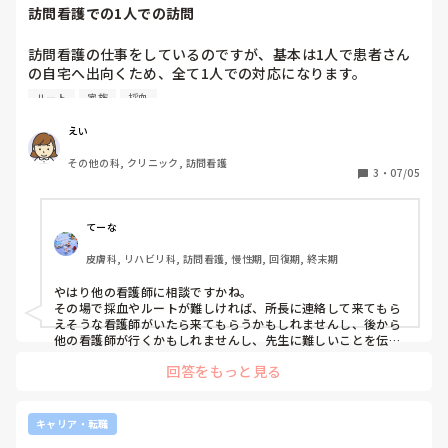
訪問看護での1人での訪問
訪問看護の仕事をしているのですが、基本は1人で患者さん
の自宅へ出向くため、全て1人での対応になります。

採血やルート確保が難しい患者さんや、ご家族さんが少し難
ルート
家族
採血
しい方などもいます。

慣れている患者さまなら問題ないのですが、そういった患者
えい
さんの場合、緊張やプレッシャーも感じることもあります。

その他の科, クリニック, 訪問看護
訪問看護されているみなさんは、そういった場面はあります
3
・
07/05
か？また、そういった場合どのようにしていますか？
てーな
皮膚科, リハビリ科, 訪問看護, 慢性期, 回復期, 終末期
やはり他の看護師に相談ですかね。

その場で採血やルートが難しければ、所長に連絡して来てもら
えそうな看護師がいたら来てもらうかもしれませんし、後から
他の看護師が行くかもしれませんし、先生に難しいことを伝え
てくれるかもしれません。難しい利用者さんや家族の対応、初
回答をもっと見る
めてor久々に行く利用者さんの時は行く前に看護師に相談した
り、終わってから相談したりしてます。

ひとりで抱え込まず、周りに相談することが大切だなと思いま
す。私の教訓です😆
キャリア・転職