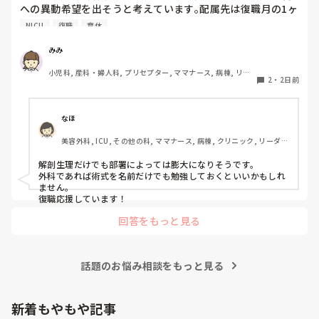
への異動希望を出そうと考えています｡配属先は復職月の1ヶ
月前に確定するので､まだまだどこの部署へ配属されるか定
NICU
復職
育休
かではありません｡現部署はNICUです｡

　ただ､復職するまで何も学習しないというのは不安でたま
みみ
りません｡今､どこの配属になっても良いように土台である解
小児科, 産科・婦人科, プリセプター, ママナース, 病棟, リー
剖生理学を見直しています｡皆さんならどのように対策され
2
・
2日前
ダー, 一般病院
ますか？
なほ
美容外科, ICU, その他の科, ママナース, 病棟, クリニック, リーダ
ー, 消化器外科, 一般病院
解剖生理だけでも部署によっては膨大になりそうです。

外科であれば術式を名前だけでも勉強しておくといいかもしれ
ません。

復職応援しています！
回答をもっと見る
話題のお悩み相談をもっと見る
新着もやもや記事