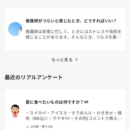
看護師がつらいと感じたとき、どうすればいい？
看護師は非常に忙しく、ときにはストレスや負担を
感じることがあります。そんなとき、つらさを乗り
越えるためにはどうすればよいでしょうか？この記
事では、看護師がつらさを感じたときの対処法や秘
訣を紹介します。
もっと見る
最近のリアルアンケート
夏に食べたいものは何ですか？🍉
・
スイカ🍉
・
アイス🍦
・
そうめん🥢
・
かき氷🍧
・
焼
肉（BBQ)🍖
・
ウナギ🐟
・
その他(コメントで教え
てください)
248
票・
残り5日