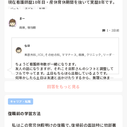
現在看護師歴10年目・産休育休期間を抜いて実歴8年です。

今後の働き方について悩んでいます。

パート
子ども
転職
再来年から子どもが小学生になります。

まー
小1の壁(帰りが早い・土曜が休み)に備えて、

病棟, 慢性期
日勤9〜17時のフルタイム正社員から週4パート勤務9〜16時
1
・
2日前
に変えようか、このままフルタイムのままいけるか迷ってい
ます。

正社員だと毎週土曜はほぼ出勤、日曜もシフト次第で出勤で
なほ
す。ただボーナスは手放したくない…。

美容外科, ICU, その他の科, ママナース, 病棟, クリニック, リーダ
さすがに1人でお留守番はできないので、同じくシフトの夫
ー, 消化器外科, 一般病院
と相談しながら頑張るか、低学年のうちはパートにするか。

ちょうど看護師年数が一緒になります。

友人の話になりますが、それこそ旦那さんのシフトと調整して
小学生のお子さんがいる看護師さん、働き方はどうされてま
フルでやってます。土日もちらほら出勤しているようです。

すか？
何年かしたら土日は友達と出かけたりするから、無理に休まな
くてもいいかと思って、と先日話しておりました！
回答をもっと見る
キャリア・転職
復職前の学習方法
　私はこの育児休暇明けの復職で､復帰前の面談時に他部署