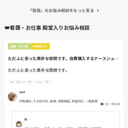
めると言ってやめないでもらった方がいいか、直接接触せず
えてもらっても、痛みが まだ続いてて、この症状は もしか
静観するのがいいのか考えています。

したら 一生残るかもしれないそうなんです。

「怪我」のお悩み相談をもっと見る
それなのに、先方は 自分達の事ばかり メールで言ってく
自分は間違ってないと思いますが、正論は人を傷つけたり、
る、旦那は、過呼吸や下痢にまでなってます。

正しいことをしていればいいってもんでも無いという風にも
👑看護・お仕事 殿堂入りお悩み相談
思います。

もう、旦那が可哀想だし、悔しくて悔しくて。

解ってはいるんだけど、あの時、何度も断ったのに、高圧的
皆様ならどうされますか？
な言い方で、無理矢理連れていった 旦那の知り合いの事を 
看護・お仕事
👑殿堂入り
許す事が できない私は、間違ってるのでしょうか？

救急搬送した 私の判断も、間違ってたのでしょうか？

ただふと思った素朴な質問です。自費購入するナースシュー
ズ(職場で使用し...
ほんとはしたくないけど、今後、相手の出方次第では、民事
ただふと思った素朴な質問です。

訴訟も視野に入れて行かないといけないかなーとも、思いま
す。
自費購入するナースシューズ(職場で使用してる靴)っていく
ナースシューズ
シューズ
らくらいのものをどのくらいの期間使用していますか？

one
わたしの職場の指定は「白のスニーカー」。

呼吸器科, その他の科, 病棟, 老健施設, 神経内科, 一般病院
すぐに汚くなるので1,500円は絶対に超えたくない思いがあ
32
・
09/24
り笑、商店街の靴屋さんやネットで安く見つけた時に買って
半年〜1年未満で交換しています。

M
職場の人が「ナースシューズに3000円以上は出せない」っ