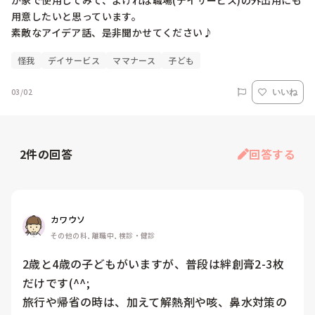
が家で使用してみて、よければ職場(デイサービス)の外出用にも
用意したいと思っています。

素敵なアイデア話、是非聞かせてください♪
怪我
デイサービス
ママナース
子ども
03/02
いいね
2
件の回答
回答する
カワウソ
その他の科, 離職中, 検診・健診
2歳と4歳の子どもがいますが、普段は絆創膏2-3枚
だけです(^^;

旅行や帰省の時は、加えて解熱剤や咳、鼻水対策の