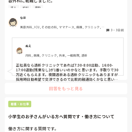
容外科に転職しました。

はPNS云々よりも、その新人の性格かな？とも思いました
その後数年働き、現在育休中です。

が、ほとんどの新人に当てはまりました。。。時代柄でしょ
求人
給料
夜勤
終業時間が遅いことから今後転職を考えています。

うか？？

病院の求人を見ても、やはり夜勤をしないと、、という感じ
なほ
私はどちらかといえば、PNSは好きじゃありません。

です。

でもPNSでやれというからには、もっと業務量に見合った、
美容外科, ICU, その他の科, ママナース, 病棟, クリニック, リ
新人を指導しながら業務ができるゆとりが欲しいです。

3
・
3日前
ーダー, 消化器外科, 一般病院
夜勤がなくても時給がいい看護師の仕事はなんでしょうか？
PNSもそうじゃないのも経験している方は、どちらの方が良
いと思いますか？
ぬえ
内科, 病棟, クリニック, 外来, 一般病院, 透析
正社員なら透析クリニックであれば7:30-8:00出勤、16:00-
17:00退勤(残業なし)が1番いいのかなと思います。手取りで30
万近くもらえます。夜間透析ある透析クリニックもありますが
採用時日勤希望で交渉できるので比較的融通効くかなと思いま
す。
回答をもっと見る
看護・お仕事
小学生のお子さんがいる方へ質問です・働き方について
働き方に関する質問です。
