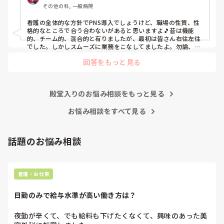
その他の科, 一般病院
よ」と言っていました。

現病棟はPNSだけれども、結局は忙しくて、新人の面倒を見
看護の全体的な方針でPNS導入でしょうけど、職場の性質、性
てられず、清潔ケアや単純に点滴を繋げてくるなど、簡単な
格的なところで合う合わないがあると思いますよ🎵昔は機能
仕事しか新人にさせていませんでした。PNSを廃止した病棟
的、チーム的、混合的と有りましたが、最初は皆さん右往左往
では、イベントは必ずと言っていいほど新人に担当させて、
でした。しかしスムーズに業務をこなしてましたよ。勿論、指
導する事も😉🆗✨でしたよ🎵どうしてもPNSの導入なら皆さん
指導者やリーダーが責任持って指導することで、新人ができ
回答をもっと見る
と意見交換を行うべきと思いますよ🎵それに人手が足りないの
ることがどんどん増えていったと思っています。

は昔から口癖のように言われていますよ🎵人手が足りない分は
現在の病棟はスタッフの人数が少ないので、1ペアで患者14
足りるように業務をこなしている人もいます。意欲的でない新
人とか受け持つことも当たり前な感じです。

人も昔からいますのでね🎵とどのつまり看護師が自分の仕事へ
朝の情報収集にも時間がかかり、結果、患者のことがわから
殿堂入りのお悩み相談をもっと見る
の向き合い方になると思いますよ🎵僕は昔の人間なので、昔は
ないという状況になります。新人も放置されるのなら、PNS
良かったよしか言えませんが、今と比べると個人的な動きが多
いと思います。昔は患者様、スタッフ全員に目を配れる人が沢
お悩み相談をすべて見る
の意味があるのか疑問です。

山いて新人の指導もしっかりしていましたし、新人さんも答え
先日も、入職して10ヶ月経つけど造影MRIの検査出しをした
てくれましたよ🎵今のアナタに出来るでしょうか⁉️物事の良し
事がなく、やり方がわからない新人さんが、先輩に「今まで
悪しの批判は簡単です。僕も出来ます。自分で何か解決策があ
話題のお悩み相談
やったことないの！？もう10ヶ月なんだから、未経験なこと
るなら実施してみてはどうでしょうか⁉️そういう事と思います
は自分から積極的に言って！」と言われていて、そんな無茶
よ🎵人の命は地球より重いと言った人がいます。ならば１人で
抱えるのは到底ムリですね🎵ならば皆で抱えましょうね🎵僕の
な…と思いました。

持論ですけど、頑張って👊😆🎵
新人さんが可愛そう、と感じることもある反面、ペアの先輩
看護・お仕事
が何か処置をしているけど、ペアの新人はのんびり記録して
いて、「(処置を)やったことあるの？無いなら見学したほう
日勤のみで給与水準が高い働き方は？
がいいんじゃないの？」と声をかけても、「記録終わってな
いんで」と。。。

夜勤が辛くて、でも給料も下げたくなくて、興味のあった美
早く色々覚えたい！という、意欲があまり感じられず…これ