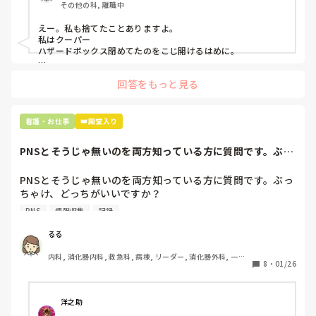
その他の科, 離職中
「そんなミスした新人、あなたが初めてだよ」

と言われました。。

えー。私も捨てたことありますよ。

私はクーパー

たしかに、よくよく考えてみれば

ハザードボックス閉めてたのをこじ開けるはめに。

手術室で使った物品も全部滅菌して使いまわすし、

これは私じゃないけど、患者さんのガラケーを洗濯ものと一緒
滅菌の種類とかも学校で習ったはずなのに

回答をもっと見る
に出しちゃったり。(これは問題か💦)
なんで頭回らなかったんだろう😭

市長さんは、

看護・お仕事
👑殿堂入り
患者さんに迷惑かけたわけじゃないから大丈夫、

と慰めてくれましたが、、

PNSとそうじゃ無いのを両方知っている方に質問です。ぶっ
自分が情けなくて情けなくて😭

ちゃけ、どっち...
明日からの勤務が怖い笑

PNSとそうじゃ無いのを両方知っている方に質問です。ぶっ
ちゃけ、どっちがいいですか？

こんなバカな私をせめて笑い飛ばしてください笑
PNS
情報収集
記録
私の病院は３年前からPNSを導入して、一部の病棟はその
後、PNSを廃止しました。

るる
私は、そのPNSを廃止した病棟からまだPNSをやっている病
内科, 消化器内科, 救急科, 病棟, リーダー, 消化器外科, 一般
棟に9月に異動してきました。

8
・
01/26
病院
ぶっちゃけ、新人のレベルにかなりの差が出ているなぁと感
じざるを得ませんでした。

色々な病棟に入院したことのある患者さんも、「(私が異動
洋之助
する前の病棟の方が)新人が患者から見てもよく動けてた