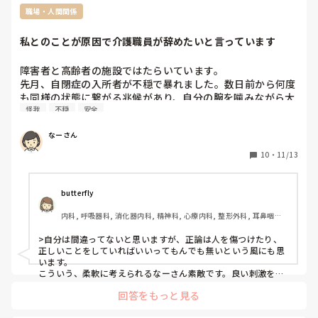
職場・人間関係
私とのことが原因で介護職員が辞めたいと言っています
障害者と高齢者の施設ではたらいています。

先月、自閉症の入所者が不穏で暴れました。数日前から何度
も同様の状態に繋がる兆候があり、自分の腕を噛みながら大
怪我
不穏
安全
声で叫んで走り回り、興奮がエスカレートしたのちに、他の
入所者に掴みかかって一緒に床に倒れ、掴まれた他の入所者
なーさん
が床に頭を強打して病院に行きました。結果、打ち所が悪け
れば危なかったけど、今のところは所見なしで経過観察とな
10
・
11/13
りました。

事故の2日前にも同様の興奮と他の入所者に掴みかかる行為
butterfly
があり、私と他の介護職員でおさえて事故にならずにすみま
内科, 呼吸器科, 消化器内科, 精神科, 心療内科, 整形外科, 耳鼻咽喉
した。

科, 総合診療科, 急性期, その他の科, プリセプター, 病棟, 介護施設, 
リーダー, 一般病院, 慢性期, 終末期, 透析, 派遣
>自分は間違ってないと思いますが、正論は人を傷つけたり、
その状況下に2回とも居合わせたのに、自分から手伝わず、
正しいことをしていればいいってもんでも無いという風にも思
事故防止の危険予知のできのなかった介護職員に、あの入所
います。

者はみきれない、この施設で見るような人ではない、ここの
こういう、柔軟に考えられるなーさん素敵です。良い刺激をい
ただきました。

施設で怪我や事故は防げない。その利用者が悪い、事故や怪
回答をもっと見る
我はしょうがないとわざわざ病院から帰ってきて直ぐに言わ
なーさんがおっしゃったことは、自分から手伝わなかったその
れました。
