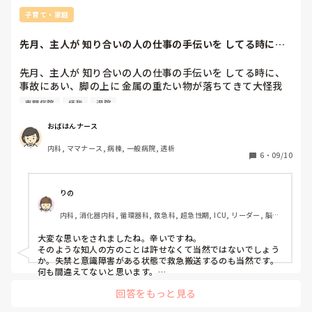
介護職員の方へ伝えたいことでしょうけれど、それこそ全体に
も言えることですよね。その介護職員の方は、全ての責任につ
子育て・家庭
そのため、何度も同様の兆候があった。それを職員は見てい
いて自分一人へ言われていると思っているのかも知れません
たのに対応しなかった。他の入所者が怪我をすることになっ
ね。

先月、主人が 知り合いの人の仕事の手伝いを してる時に、
全体の問題として捉えられていない...と言いますか。

たのは、暴れたその入所者だけのせいでは無い、障害を持っ
事故にあい、脚...
て入所しているのだから、安全を守るのは職員の仕事、暴れ
上に書いていらっしゃる茄子さんのように、介護職員の方の言
先月、主人が 知り合いの人の仕事の手伝いを してる時に、
た入所者だけが悪いのではない、痛い思いをした入所者がい
い方や声の大きさなどを含めて、わからないのでなんともいえ
事故にあい、脚の上に 金属の重たい物が落ちてきて大怪我
て、その方の安全を職員が守れずに事故にあわせてしまった
ない部分はありますが、施設長にし静観します。本来は辞めな
を負いました。

のにしょうがないと言って職員同士がかばいあってる場合じ
くて良いとは思いますよ、もちろん。正しいことを言っている
専門病院
怪我
退院
一軒目の病院では、 ただの打撲で、2週間くらいで治るから
と思いますし。ただ、施設長が唯一両者の意見を聞けている第
ゃないと言い返しました。

三者で、それでもなーさんへやめて欲しいと言うのならば、残
帰っていい、との事で 自宅に連れて帰り、車から降りて 玄
その言い方がキツかったので、私が原因でその介護職員が辞
おばはんナース
念ですがそれまでのところだったのだと思いますね。
関の椅子まで 10歩ほど 旦那を歩かせて移動させたら、尿失
めたいと言ってると施設長から聞きました。

内科, ママナース, 病棟, 一般病院, 透析
禁と、意識レベル低下になり、深夜だったけど直ぐに救急搬
6
・
09/10
送して専門病院に入院してもらいました。 

施設長は事故は把握していましたが、その介護職員と私のや
り取りを知らなかったので、私に事実確認に来たのですが、
そんな重傷だったのにも関わらず、旦那に高圧的な言い方で 
私が一連の話をして、その方が私が原因で辞めたいのであれ
りの
危険な作業場に連れていって下さった方と、元請けからは、
ば私が辞めます。というと、事実は分かった。と言って少し
内科, 消化器内科, 循環器科, 救急科, 超急性期, ICU, リーダー, 脳神
私が 急変した旦那を救急搬送した事が、間違いだったと言
話をしてさっていきました。

経外科, 消化器外科, 一般病院
ってきてるそうです。

大変な思いをされましたね。辛いですね。

でも、あの時、救急搬送せずに ただ見守ってるだけだと、か
私は今日まで言われたから言い返したという感覚だったの
そのような知人の方のことは許せなくて当然ではないでしょう
えって危険だったと 伝えてもらってるんですが、それでも
で、自分が悪かったと思っていませんでしたが、怒っていた
か。失禁と意識障害がある状態で救急搬送するのも当然です。

未だに、救急搬送は、間違いだった、そっちが怪我したお陰
何も間違えてないと思います。

ので言い方はキツかったと思います。

陰ながらご主人様の回復を願っております。
で、こっちは仕事が減って 大変なんだ！とばかり言ってき
回答をもっと見る
て、謝罪の一言もありません。旦那は、退院してるけど、未
その介護職員に謝って考え直してもらう、代わりに自分が辞
だに神経痛の強いのが 夜になるとでるし、薬を強いのに変