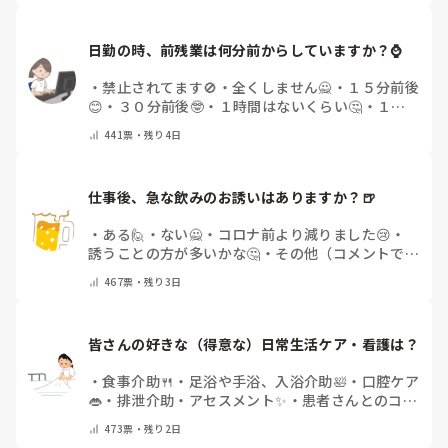
日勤の時、前残業は何分前からしていますか？⌚
・
禁止されてます🚫
・
全くしません🙅
・
１５分前後
😊
・
３０分前後🤓
・
１時間はないくらい🤔
・
１時
間以上…😨
・
その他（コメントで教えて下さい）
441
票・
残り4日
仕事後、急な飲みのお誘いはありますか？🍺
・
ある🙋
・
ない🙅
・
コロナ前より減りました😢
・
誘うことの方が多いかな🤔
・
その他（コメントで教
えてください）
467
票・
残り3日
皆さんの好きな（得意な）日常生活ケア・看護は？
・
食事介助🍴
・
足浴や手浴、入浴介助🛀
・
口腔ケア
👄
・
排泄介助・アセスメント✨
・
患者さんとのコミ
ュニケーション😊
・
特にない
・
その他（コメント
473
票・
残り2日
で教えてください）