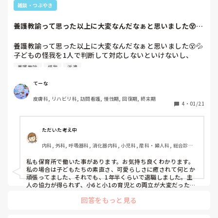
雑談・つぶやき
養護教諭って思った以上に大変なんだなぁと思いました😵💦
子どもの怪我を1...
養護教諭って思った以上に大変なんだなぁと思いました😵💦

子どもの怪我を1人で判断して対応しないといけないし、
時々親御さんからのクレームもある。責任重いなぁ💦

養護教諭
怪我
派遣
小学校の派遣看護師なのですが、今度、養護の先生が1日不
てーな
在で、私が代理をするのでドキドキしてます😵

皮膚科, リハビリ科, 訪問看護, 慢性期, 回復期, 終末期
担任の先生や上の先生方に相談しながら頑張ろ💪
4
・
01/21
ただいた考え中
内科, 外科, 呼吸器科, 消化器内科, 小児科, 産科・婦人科, 総合診療
科, ママナース, 介護施設, 脳神経外科, 慢性期, 回復期, 終末期, 透析
私も保育所で働いた事があります。お気持ち良くわかります。
私の場合は子どもたちの素直さ、可愛らしさに癒されて何とか
頑張ってました、それでも、1年半くらいで退職しました。主
人の協力が得られず、小6と小1の育児との両立が大変だったか
ら。

回答をもっと見る
ベテランの先生に相談すると良いと思いますよ。平和で何も起
きないことを祈っています。