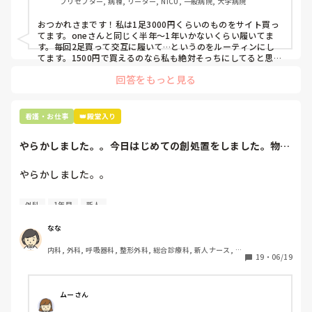
プリセプター, 病棟, リーダー, NICU, 一般病院, 大学病院
て言ってて、わたしの倍額は出せるのか！とびっくりしたの
で、世の皆さんはどうなのかなと…🤔
おつかれさまです！私は1足3000円くらいのものをサイト買っ
てます。oneさんと同じく半年〜1年いかないくらい履いてま
す。毎回2足買って交互に履いて…というのをルーティンにし
てます。1500円で買えるのなら私も絶対そっちにしてると思う
ので良い買い物されてて羨ましいです！(笑)
回答をもっと見る
看護・お仕事
👑殿堂入り
やらかしました。。今日はじめての創処置をしました。物品
で滅菌の鑷子やハ...
やらかしました。。

今日はじめての創処置をしました。

外科
1年目
新人
物品で滅菌の鑷子やハサミを使ったのですが、

ゴミと一緒に、ノリで鑷子達を捨てました。。

なな
患者に使用した物品は使い捨て、という認識が頭の中にあっ
内科, 外科, 呼吸器科, 整形外科, 総合診療科, 新人ナース, 脳
て…。

19
・
06/19
神経外科, 慢性期, 回復期
プリセプターに

「普通鑷子捨てる！？明らかに使い捨てて良いような安物じ
ムーさん
ゃないよね？」
