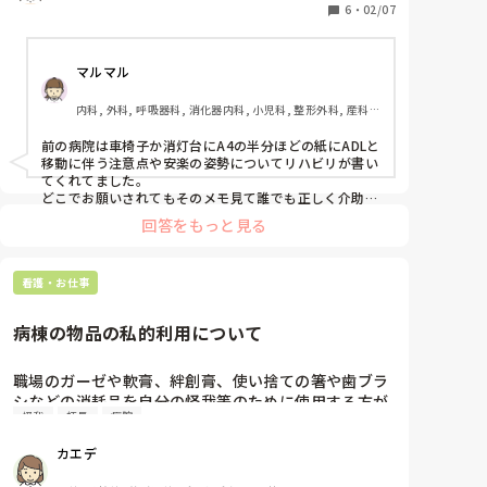
イレに車椅子で連れていかなきゃいけなかったことを
6
・
02/07
後で知りました。

怪我がなくて良かったものの、昼と夜時間帯によって
マルマル
ADL動作は違うし、ずっと一緒のADLならまだしも回
復に伴ってADLは変化していきいつの間にかまた動作
内科, 外科, 呼吸器科, 消化器内科, 小児科, 整形外科, 産科・
方法が変わってます。

婦人科, 耳鼻咽喉科, 皮膚科, 泌尿器科, リハビリ科, 救急科, 
全く追いつきません。どうやって覚えたらいいんでし
急性期, 超急性期, ICU, CCU, HCU, プリセプター, 病棟, リ
前の病院は車椅子か消灯台にA4の半分ほどの紙にADLと
ょう…ずっとPCカルテとにらめっこしてますが覚えら
ーダー, 神経内科, 脳神経外科, GCU, 消化器外科, 一般病院, 
移動に伴う注意点や安楽の姿勢についてリハビリが書い
大学病院, 慢性期, 終末期, オペ室
れる気がしません…要領も悪く仕事ができない自分に
てくれてました。

嫌になります…
どこでお願いされてもそのメモ見て誰でも正しく介助で
きるようにでした。

回答をもっと見る
他の人からメモが見れないように車椅子のポケット、消
灯台の中とか工夫してたのを思い出します。
看護・お仕事
病棟の物品の私的利用について
職場のガーゼや軟膏、絆創膏、使い捨ての箸や歯ブラ
シなどの消耗品を自分の怪我等のために使用する方が
怪我
師長
病院
います。ヘルパーに限っては看護師に処置まで依頼し
ます。

カエデ
これは横領なのでは？と疑問です。

師長等もその場にいましたが何も言いません。でも普