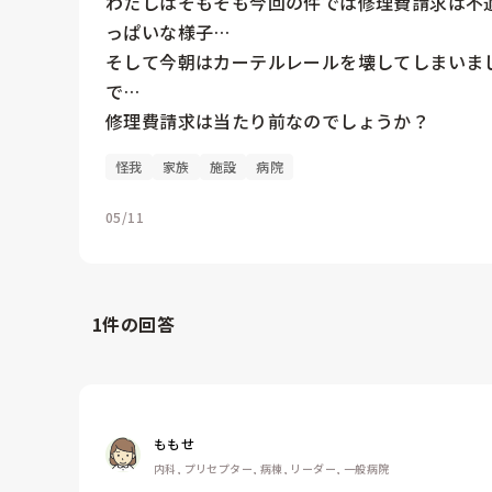
わたしはそもそも今回の件では修理費請求は不
っぱいな様子…

そして今朝はカーテルレールを壊してしまいま
で…

修理費請求は当たり前なのでしょうか？
怪我
家族
施設
病院
05/11
1
件の回答
ももせ
内科, プリセプター, 病棟, リーダー, 一般病院