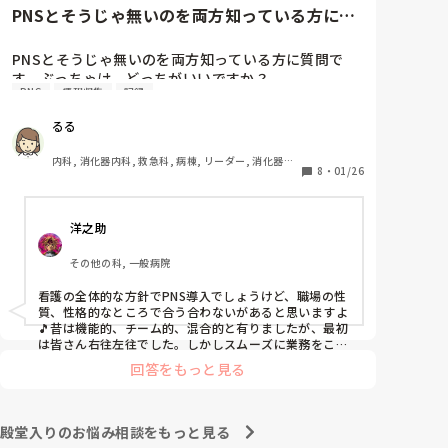
と慰めてくれましたが、、

PNSとそうじゃ無いのを両方知っている方に質
自分が情けなくて情けなくて😭

問です。ぶっちゃけ、どっち...
明日からの勤務が怖い笑

PNSとそうじゃ無いのを両方知っている方に質問で
す。ぶっちゃけ、どっちがいいですか？

こんなバカな私をせめて笑い飛ばしてください笑
PNS
情報収集
記録
私の病院は３年前からPNSを導入して、一部の病棟は
るる
その後、PNSを廃止しました。

私は、そのPNSを廃止した病棟からまだPNSをやって
内科, 消化器内科, 救急科, 病棟, リーダー, 消化器外
いる病棟に9月に異動してきました。

8
・
01/26
科, 一般病院
ぶっちゃけ、新人のレベルにかなりの差が出ているな
ぁと感じざるを得ませんでした。

洋之助
色々な病棟に入院したことのある患者さんも、「(私が
異動する前の病棟の方が)新人が患者から見てもよく動
その他の科, 一般病院
けてたよ」と言っていました。

現病棟はPNSだけれども、結局は忙しくて、新人の面
看護の全体的な方針でPNS導入でしょうけど、職場の性
倒を見てられず、清潔ケアや単純に点滴を繋げてくる
質、性格的なところで合う合わないがあると思いますよ
など、簡単な仕事しか新人にさせていませんでした。
🎵昔は機能的、チーム的、混合的と有りましたが、最初
PNSを廃止した病棟では、イベントは必ずと言ってい
は皆さん右往左往でした。しかしスムーズに業務をこな
してましたよ。勿論、指導する事も😉🆗✨でしたよ🎵ど
いほど新人に担当させて、指導者やリーダーが責任持
回答をもっと見る
うしてもPNSの導入なら皆さんと意見交換を行うべきと
って指導することで、新人ができることがどんどん増
思いますよ🎵それに人手が足りないのは昔から口癖のよ
えていったと思っています。

うに言われていますよ🎵人手が足りない分は足りるよう
現在の病棟はスタッフの人数が少ないので、1ペアで
に業務をこなしている人もいます。意欲的でない新人も
殿堂入りのお悩み相談をもっと見る
患者14人とか受け持つことも当たり前な感じです。

昔からいますのでね🎵とどのつまり看護師が自分の仕事