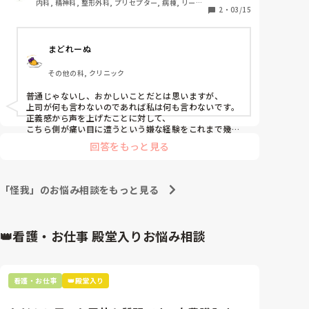
内科, 精神科, 整形外科, プリセプター, 病棟, リーダ
段からコスト意識を持つように言われます。これって
2
・
03/15
ー, 一般病院, 慢性期
普通ですか？
まどれーぬ
その他の科, クリニック
普通じゃないし、おかしいことだとは思いますが、

上司が何も言わないのであれば私は何も言わないです。

正義感から声を上げたことに対して、

こちら側が痛い目に遭うという嫌な経験をこれまで幾度
もしているためです(´<_｀ 　)

回答をもっと見る
大勢の人が良しとしていることに対し、

意を唱えた側が煙たがられたり異端扱いを受けたりしま
す(´<_｀ 　)

「怪我」のお悩み相談をもっと見る
正直者が馬鹿を見る嫌な世の中です😮‍💨

その職場に居づらくなったりしたくないのであれば、

👑看護・お仕事 殿堂入りお悩み相談
黙っている方が賢明なんだと思います(　´Α｀)
看護・お仕事
👑殿堂入り