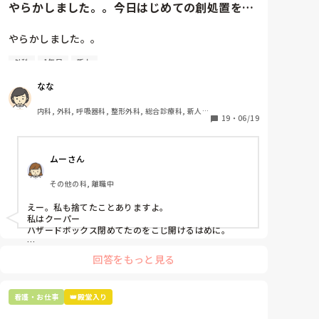
やらかしました。。今日はじめての創処置をし
ました。物品で滅菌の鑷子やハ...
やらかしました。。

外科
1年目
新人
今日はじめての創処置をしました。

物品で滅菌の鑷子やハサミを使ったのですが、

なな
ゴミと一緒に、ノリで鑷子達を捨てました。。

患者に使用した物品は使い捨て、という認識が頭の中
内科, 外科, 呼吸器科, 整形外科, 総合診療科, 新人ナ
にあって…。

19
・
06/19
ース, 脳神経外科, 慢性期, 回復期
プリセプターに

ムーさん
「普通鑷子捨てる！？明らかに使い捨てて良いような
安物じゃないよね？」

その他の科, 離職中
「そんなミスした新人、あなたが初めてだよ」

と言われました。。

えー。私も捨てたことありますよ。

私はクーパー

たしかに、よくよく考えてみれば

ハザードボックス閉めてたのをこじ開けるはめに。

手術室で使った物品も全部滅菌して使いまわすし、

これは私じゃないけど、患者さんのガラケーを洗濯もの
滅菌の種類とかも学校で習ったはずなのに

回答をもっと見る
と一緒に出しちゃったり。(これは問題か💦)
なんで頭回らなかったんだろう😭

市長さんは、

看護・お仕事
👑殿堂入り
患者さんに迷惑かけたわけじゃないから大丈夫、
