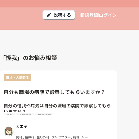
新規登録
ログイン
投稿する
「怪我」のお悩み相談
職場・人間関係
自分も職場の病院で診察してもらいますか？
自分の怪我や病気は自分の職場の病院で診察してもら
いますか？

怪我
人間関係
正看護師
うちは診療科はそんなに多くないのですが、職員は割
カエデ
と職場で診察してもらってるようです。なんなら仕事
時間に先生に電話して処方を貰ってる人もいて、予約
内科, 精神科, 整形外科, プリセプター, 病棟, リーダ