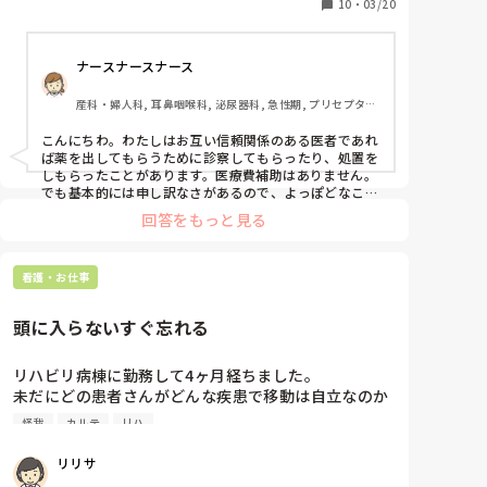
や待ち時間もなくて楽で良さそうだなと思う反面、
10
・
03/20
ー, 一般病院, 慢性期
日々指示を貰ったりする医師や院長などの上司に診察
して貰ったり相談することへの抵抗感もあります。

ナースナースナース
病院によっては医療費補助なんかも出るみたいです
が、うちはありません。医療費を次回のお給料から天
産科・婦人科, 耳鼻咽喉科, 泌尿器科, 急性期, プリセプタ
引きできる程度です。

ー, 病棟, 消化器外科, 一般病院, オペ室
こんにちわ。わたしはお互い信頼関係のある医者であれ
みなさんはどうされてますか？
ば薬を出してもらうために診察してもらったり、処置を
しもらったことがあります。医療費補助はありません。

でも基本的には申し訳なさがあるので、よっぽどなこと
でない限りは他院に受診します。
回答をもっと見る
看護・お仕事
頭に入らないすぐ忘れる
リハビリ病棟に勤務して4ヶ月経ちました。

未だにどの患者さんがどんな疾患で移動は自立なのか
見守りなのかとか、情報収集してもすぐ忘れるし全く
怪我
カルテ
リハ
覚えられません。

昨日夜勤した時も、患者さんがトイレに行くのに自室
リリサ
トイレに車椅子だと思って連れていったら身障者用ト