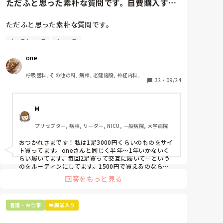
ただふと思った素朴な質問です。自費購入する
ナースシューズ(職場で使用し...
ただふと思った素朴な質問です。

ナースシューズ
シューズ
自費購入するナースシューズ(職場で使用してる靴)っ
ていくらくらいのものをどのくらいの期間使用してい
one
ますか？

呼吸器科, その他の科, 病棟, 老健施設, 神経内科, 一
わたしの職場の指定は「白のスニーカー」。

32
・
09/24
般病院
すぐに汚くなるので1,500円は絶対に超えたくない思
いがあり笑、商店街の靴屋さんやネットで安く見つけ
M
た時に買って半年〜1年未満で交換しています。

プリセプター, 病棟, リーダー, NICU, 一般病院, 大学病院
職場の人が「ナースシューズに3000円以上は出せな
い」って言ってて、わたしの倍額は出せるのか！とび
おつかれさまです！私は1足3000円くらいのものをサイ
っくりしたので、世の皆さんはどうなのかなと…🤔
ト買ってます。oneさんと同じく半年〜1年いかないく
らい履いてます。毎回2足買って交互に履いて…という
のをルーティンにしてます。1500円で買えるのなら私
も絶対そっちにしてると思うので良い買い物されてて羨
回答をもっと見る
ましいです！(笑)
看護・お仕事
👑殿堂入り