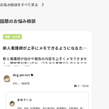
への向き合い方になると思いますよ🎵僕は昔の人間なの
朝の情報収集にも時間がかかり、結果、患者のことが
お悩み相談をすべて見る
で、昔は良かったよしか言えませんが、今と比べると個
わからないという状況になります。新人も放置される
人的な動きが多いと思います。昔は患者様、スタッフ全
のなら、PNSの意味があるのか疑問です。

員に目を配れる人が沢山いて新人の指導もしっかりして
先日も、入職して10ヶ月経つけど造影MRIの検査出し
いましたし、新人さんも答えてくれましたよ🎵今のアナ
話題のお悩み相談
をした事がなく、やり方がわからない新人さんが、先
タに出来るでしょうか⁉️物事の良し悪しの批判は簡単で
輩に「今までやったことないの！？もう10ヶ月なんだ
す。僕も出来ます。自分で何か解決策があるなら実施し
てみてはどうでしょうか⁉️そういう事と思いますよ🎵人
から、未経験なことは自分から積極的に言って！」と
の命は地球より重いと言った人がいます。ならば１人で
言われていて、そんな無茶な…と思いました。

看護・お仕事
抱えるのは到底ムリですね🎵ならば皆で抱えましょうね
新人さんが可愛そう、と感じることもある反面、ペア
🎵僕の持論ですけど、頑張って👊😆🎵
の先輩が何か処置をしているけど、ペアの新人はのん
新人看護師が上手にメモできるようになるため
びり記録していて、「(処置を)やったことあるの？無
には…
いなら見学したほうがいいんじゃないの？」と声をか
けても、「記録終わってないんで」と。。。

新人看護師が指示や報告の内容を上手くメモできませ
早く色々覚えたい！という、意欲があまり感じられ
ん。情報量が多いのか、はたまた重要なものとそうで
指導
新人
病棟
ず…これはPNS云々よりも、その新人の性格かな？と
ないものの仕分けができないのか…  肝心な事柄を逃
も思いましたが、ほとんどの新人に当てはまりまし
してしまいます。何かよい指導方法はないでしょう
dog person 🐕
た。。。時代柄でしょうか？？

か？　出来るだけゆっくり指示・報告するよう皆で努
私はどちらかといえば、PNSは好きじゃありません。

力しています。
外科, 一般病院
でもPNSでやれというからには、もっと業務量に見合
6
・
4日前
った、新人を指導しながら業務ができるゆとりが欲し
いです。

まゆナース
PNSもそうじゃないのも経験している方は、どちらの
内科, 外科, 呼吸器科, 消化器内科, 循環器科, 泌尿器科, 病
方が良いと思いますか？