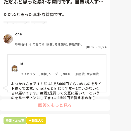
ただふと思った素朴な質問です。自費購入する
ナースシューズ(職場で使用し...
ただふと思った素朴な質問です。

ナースシューズ
シューズ
自費購入するナースシューズ(職場で使用してる靴)っ
ていくらくらいのものをどのくらいの期間使用してい
one
ますか？

呼吸器科, その他の科, 病棟, 老健施設, 神経内科, 一
わたしの職場の指定は「白のスニーカー」。

32
・
09/24
般病院
すぐに汚くなるので1,500円は絶対に超えたくない思
いがあり笑、商店街の靴屋さんやネットで安く見つけ
M
た時に買って半年〜1年未満で交換しています。

プリセプター, 病棟, リーダー, NICU, 一般病院, 大学病院
職場の人が「ナースシューズに3000円以上は出せな
い」って言ってて、わたしの倍額は出せるのか！とび
おつかれさまです！私は1足3000円くらいのものをサイ
っくりしたので、世の皆さんはどうなのかなと…🤔
ト買ってます。oneさんと同じく半年〜1年いかないく
らい履いてます。毎回2足買って交互に履いて…という
のをルーティンにしてます。1500円で買えるのなら私
も絶対そっちにしてると思うので良い買い物されてて羨
回答をもっと見る
ましいです！(笑)
看護・お仕事
👑殿堂入り