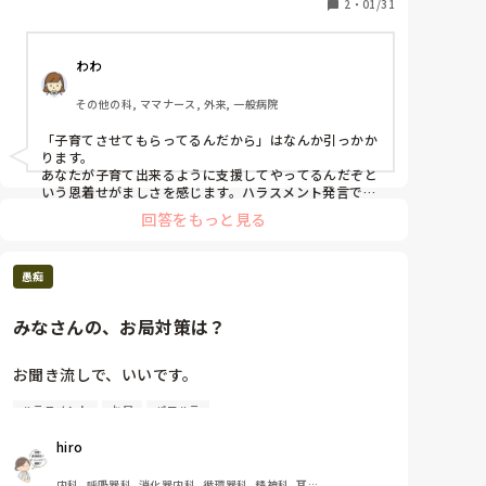
ス達を刺激しています。

2
・
01/31
心療内科, 整形外科, 産科・婦人科, 耳鼻咽喉科, 皮膚
科, 泌尿器科, リハビリ科, 総合診療科, 救急科, 超急
性期, ICU, CCU, HCU, その他の科, ママナース, 外
わたしとしては、仕事してやってんだぞ、コラ。と言
来, 神経内科, 脳神経外科, NICU, 消化器外科, 一般病
わわ
い返したくなりましたね。

院, 慢性期, 回復期, 終末期, オペ室, 透析, 検診・健診
どっちもどっち？

その他の科, ママナース, 外来, 一般病院
どちらにせよ、◯◯させてもらってる、という気持ち
「子育てさせてもらってるんだから」はなんか引っかか
で仕事したことがないため上司とは合いません。

ります。

むしろ、ハラスメントにしか聞こえませんでした。

あなたが子育て出来るように支援してやってるんだぞと
いう恩着せがましさを感じます。ハラスメント発言で良
いかと思います。
ご意見伺いたいです。
回答をもっと見る
愚痴
みなさんの、お局対策は？
お聞き流しで、いいです。

ハラスメント
お局
パワハラ
別の病棟に異動になり、良かった面もあり悲喜交々？

hiro
挨拶無視は言うまでもなく、ハラスメントあるし虐待
案件あるし…

内科, 呼吸器科, 消化器内科, 循環器科, 精神科, 耳鼻