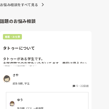
への向き合い方になると思いますよ🎵僕は昔の人間なの
朝の情報収集にも時間がかかり、結果、患者のことが
お悩み相談をすべて見る
で、昔は良かったよしか言えませんが、今と比べると個
わからないという状況になります。新人も放置される
人的な動きが多いと思います。昔は患者様、スタッフ全
のなら、PNSの意味があるのか疑問です。

員に目を配れる人が沢山いて新人の指導もしっかりして
先日も、入職して10ヶ月経つけど造影MRIの検査出し
いましたし、新人さんも答えてくれましたよ🎵今のアナ
話題のお悩み相談
をした事がなく、やり方がわからない新人さんが、先
タに出来るでしょうか⁉️物事の良し悪しの批判は簡単で
輩に「今までやったことないの！？もう10ヶ月なんだ
す。僕も出来ます。自分で何か解決策があるなら実施し
てみてはどうでしょうか⁉️そういう事と思いますよ🎵人
から、未経験なことは自分から積極的に言って！」と
の命は地球より重いと言った人がいます。ならば１人で
言われていて、そんな無茶な…と思いました。

看護・お仕事
抱えるのは到底ムリですね🎵ならば皆で抱えましょうね
新人さんが可愛そう、と感じることもある反面、ペア
🎵僕の持論ですけど、頑張って👊😆🎵
の先輩が何か処置をしているけど、ペアの新人はのん
タトゥーについて
びり記録していて、「(処置を)やったことあるの？無
いなら見学したほうがいいんじゃないの？」と声をか
けても、「記録終わってないんで」と。。。

タトゥーがある学生です。

早く色々覚えたい！という、意欲があまり感じられ
大学病院での内定をいただいてます。普段は見えない
研修
大学病院
新人
ず…これはPNS云々よりも、その新人の性格かな？と
位置にあるのですが、新人研修で清拭をしあうなど、
も思いましたが、ほとんどの新人に当てはまりまし
研修で見える可能性はありますか？聞いたことないの
さや
た。。。時代柄でしょうか？？

で、研修でそこまでの基礎的な部分はやらないとは思
私はどちらかといえば、PNSは好きじゃありません。

っています。また、それで解雇になる可能性はあるの
超急性期, 学生
でもPNSでやれというからには、もっと業務量に見合
でしょうか？
5
・
22日前
った、新人を指導しながら業務ができるゆとりが欲し
いです。

ゆう
PNSもそうじゃないのも経験している方は、どちらの
急性期, CCU, 一般病院
方が良いと思いますか？