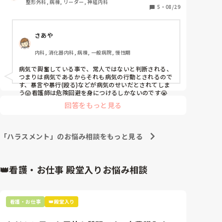
整形外科, 病棟, リーダー, 神経内科
いか！』（朝の配膳時で対応がすぐできなかった）と
5
・
08/29
「病気のことを忘れられる」みたいな感じになれた
か『これ（床に落ちている患者の物）ずっと落ちとる
ら…

けど、こっちが言うまで気づかんのか！？』（夜勤中
もしくは、傷を直接治せなくても気休めくらいにはな
さあや
で部屋は暗い状態）これらを10分くらい大声で怒鳴ら
るバンドエイドくらいに…

れ対応し、終始『お前』呼ばわりされました。

内科, 消化器内科, 病棟, 一般病院, 慢性期
こちらの不手際もあったため謝罪しましたが、理不尽
な要求・大声で怒鳴ったり等はハラスメントにあたり
と長々と愚痴っちゃいました。
病気で興奮している事で、常人ではないと判断される、
ませんか？

つまりは病気であるからそれも病気の行動とされるので
上司にも話しましたが、看護師を守ってくれる発言・
す、暴言や暴行(殴る)などが病気のせいだとされてしま
対応は一切ありませんでした。

う😱看護師は危険回避を身につけるしかないのです😭
今世の中は航空会社等ハラスメント対応に敏感になっ
回答をもっと見る
てきていると思います。企業と病院は違うとは思いま
すし、病院でのハラスメント対応は遅れてると聞きま
すが、看護師というイチ労働者もハラスメントからし
「ハラスメント」のお悩み相談をもっと見る
っかり守られるべきだと思います。

みなさんの職場ではどうですか？ご意見お聞きかせ下
👑看護・お仕事 殿堂入りお悩み相談
さい。
看護・お仕事
👑殿堂入り