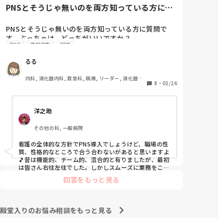
と慰めてくれましたが、、

PNSとそうじゃ無いのを両方知っている方に質
自分が情けなくて情けなくて😭

問です。ぶっちゃけ、どっち...
明日からの勤務が怖い笑

PNSとそうじゃ無いのを両方知っている方に質問で
す。ぶっちゃけ、どっちがいいですか？

こんなバカな私をせめて笑い飛ばしてください笑
PNS
情報収集
記録
私の病院は３年前からPNSを導入して、一部の病棟は
るる
その後、PNSを廃止しました。

私は、そのPNSを廃止した病棟からまだPNSをやって
内科, 消化器内科, 救急科, 病棟, リーダー, 消化器外
いる病棟に9月に異動してきました。

8
・
01/26
科, 一般病院
ぶっちゃけ、新人のレベルにかなりの差が出ているな
ぁと感じざるを得ませんでした。

洋之助
色々な病棟に入院したことのある患者さんも、「(私が
異動する前の病棟の方が)新人が患者から見てもよく動
その他の科, 一般病院
けてたよ」と言っていました。

現病棟はPNSだけれども、結局は忙しくて、新人の面
看護の全体的な方針でPNS導入でしょうけど、職場の性
倒を見てられず、清潔ケアや単純に点滴を繋げてくる
質、性格的なところで合う合わないがあると思いますよ
など、簡単な仕事しか新人にさせていませんでした。
🎵昔は機能的、チーム的、混合的と有りましたが、最初
PNSを廃止した病棟では、イベントは必ずと言ってい
は皆さん右往左往でした。しかしスムーズに業務をこな
してましたよ。勿論、指導する事も😉🆗✨でしたよ🎵ど
いほど新人に担当させて、指導者やリーダーが責任持
回答をもっと見る
うしてもPNSの導入なら皆さんと意見交換を行うべきと
って指導することで、新人ができることがどんどん増
思いますよ🎵それに人手が足りないのは昔から口癖のよ
えていったと思っています。

うに言われていますよ🎵人手が足りない分は足りるよう
現在の病棟はスタッフの人数が少ないので、1ペアで
に業務をこなしている人もいます。意欲的でない新人も
殿堂入りのお悩み相談をもっと見る
患者14人とか受け持つことも当たり前な感じです。

昔からいますのでね🎵とどのつまり看護師が自分の仕事