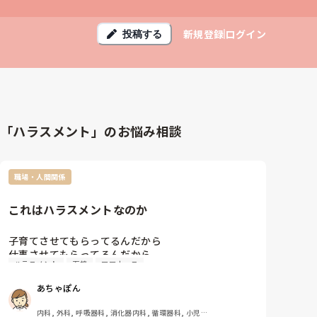
新規登録
ログイン
投稿する
「ハラスメント」のお悩み相談
職場・人間関係
これはハラスメントなのか
子育てさせてもらってるんだから

仕事させてもらってるんだから

ハラスメント
面接
ママナース
と言う上司のことを、ハラスメントとして訴えて良い
あちゃぽん
と思いますか？

先日から期末評価面接がありまして、続々とママナー
内科, 外科, 呼吸器科, 消化器内科, 循環器科, 小児科, 