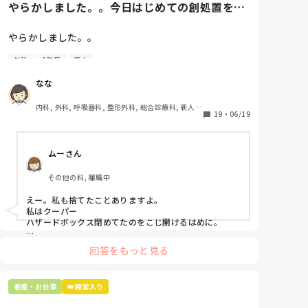
やらかしました。。今日はじめての創処置をし
ました。物品で滅菌の鑷子やハ...
やらかしました。。

外科
1年目
新人
今日はじめての創処置をしました。

物品で滅菌の鑷子やハサミを使ったのですが、

なな
ゴミと一緒に、ノリで鑷子達を捨てました。。

患者に使用した物品は使い捨て、という認識が頭の中
内科, 外科, 呼吸器科, 整形外科, 総合診療科, 新人ナ
にあって…。

19
・
06/19
ース, 脳神経外科, 慢性期, 回復期
プリセプターに

ムーさん
「普通鑷子捨てる！？明らかに使い捨てて良いような
安物じゃないよね？」

その他の科, 離職中
「そんなミスした新人、あなたが初めてだよ」

と言われました。。

えー。私も捨てたことありますよ。

私はクーパー

たしかに、よくよく考えてみれば

ハザードボックス閉めてたのをこじ開けるはめに。

手術室で使った物品も全部滅菌して使いまわすし、

これは私じゃないけど、患者さんのガラケーを洗濯もの
滅菌の種類とかも学校で習ったはずなのに

回答をもっと見る
と一緒に出しちゃったり。(これは問題か💦)
なんで頭回らなかったんだろう😭

市長さんは、

看護・お仕事
👑殿堂入り
患者さんに迷惑かけたわけじゃないから大丈夫、
