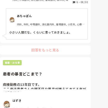
蒸し暑い浴室の清掃を強制するし、おまけに文句を言
6
・
08/30
咽喉科, 皮膚科, 急性期, 病棟, 神経内科, 一般病院, 慢
性期
いに来る、言うことバラバラ(上から掃除とか言って浴
室の床から、だそうです)、自分は度々サボり？仕事時
あちゃぽん
間に休憩室で出勤してきたメンバーと雑談、仕事がい
いかげん(口腔ケアの歯ブラシとかゴミ付いたまま
内科, 外科, 呼吸器科, 消化器内科, 循環器科, 小児科, 心療内
etc)、エアコン止める、サーキュレーターも止める、
科, 整形外科, 産科・婦人科, 耳鼻咽喉科, 皮膚科, 泌尿器科, 
挙げたらキリがないです。

リハビリ科, 総合診療科, 救急科, 超急性期, ICU, CCU, 
小さい人間だな。くらいに思っておきましょ。

HCU, その他の科, ママナース, 外来, 神経内科, 脳神経外科, 
NICU, 消化器外科, 一般病院, 慢性期, 回復期, 終末期, オペ
私が患者さんから人気がある(？)から妬まれてるのか
室, 透析, 検診・健診
な？とか考えてみたり…

回答をもっと見る
いかんせん我慢の限界突破で、直接言っても火に油だ
と思うので(クリニック時代の後輩を連れ込みたい…私
にしたように、やってくれ！が本音。ちなみに私はハ
看護・お仕事
ラスメントとかしてませんよ！？)

患者の暴言どこまで？
勢い？でウッカリ口がスベり「来週から別の病棟で働
きます」みたいに患者さんに…

病棟勤務の13年目です。

みなさん病気で、おツラいでしょうに…嬉しいことを
ここ最近患者さんの理不尽な暴言が増えてきてる気が
言ってくださる

ハラスメント
します。

認知や精神疾患のない中年男性の患者さんからこない
私なりには、患者さんのことを考えているつもりです
はずき
だ言われた文言です。

が…もう少し、寄り添ったりしたいですね。

『ナースコールしてから◯分（数分）かかっとるやな
クリニックで働いていた、開院初期に言ってもらえた