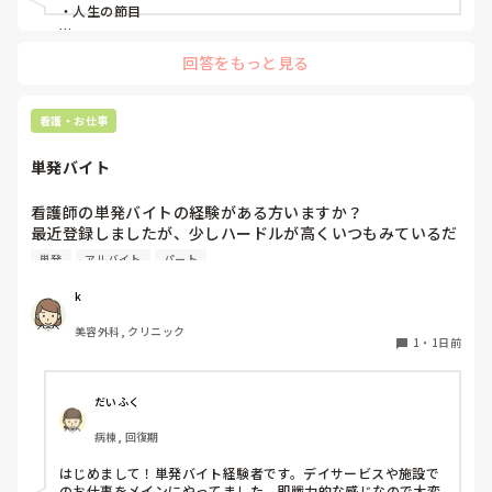
・人生の節目

回答をもっと見る
看護・お仕事
単発バイト
看護師の単発バイトの経験がある方いますか？

最近登録しましたが、少しハードルが高くいつもみているだ
けです。

単発
アルバイト
パート
1度行ってもういいかなと言っている知り合いもいて、どの
ような雰囲気なのか知りたいです。
k
美容外科, クリニック
1
・
1日前
だいふく
病棟, 回復期
はじめまして！単発バイト経験者です。デイサービスや施設で
のお仕事をメインにやってました。即戦力的な感じなので大変