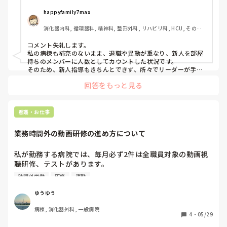
happyfamily7max
消化器内科, 循環器科, 精神科, 整形外科, リハビリ科, HCU, その他
の科, 病棟, 訪問看護, リーダー, 一般病院, 慢性期, 回復期
コメント失礼します。

私の病棟も補充のないまま、退職や異動が重なり、新人を部屋
持ちのメンバーに人数としてカウントした状況です。

そのため、新人指導もきちんとできず、所々でリーダーが手技
の確認などをしながら何とか事故なく日々の勤務が終わってい
回答をもっと見る
るという状況です。

新人も育ちにくく、ベテランやリーダーも少しイライラした
り…です。
看護・お仕事
業務時間外の動画研修の進め方について
私が勤務する病院では、毎月必ず2件は全職員対象の動画視
聴研修、テストがあります。

夜勤中に視聴することは可能ですが、私はパート勤務なので
時間外労働
研修
夜勤
夜勤はしておらず、日勤帯では動画視聴時間の確保は困難で
す。

ゆうゆう
なので私は家事や育児の合間に自宅で視聴しています。

病棟, 消化器外科, 一般病院
みなさんの職場でも、このような動画研修や時間外の課題は
4
・
05/29
ありますでしょうか。
