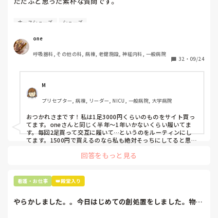
ただふと思った素朴な質問です。

自費購入するナースシューズ(職場で使用してる靴)っていく
ナースシューズ
シューズ
らくらいのものをどのくらいの期間使用していますか？

one
わたしの職場の指定は「白のスニーカー」。

呼吸器科, その他の科, 病棟, 老健施設, 神経内科, 一般病院
すぐに汚くなるので1,500円は絶対に超えたくない思いがあ
32
・
09/24
り笑、商店街の靴屋さんやネットで安く見つけた時に買って
半年〜1年未満で交換しています。

M
職場の人が「ナースシューズに3000円以上は出せない」っ
プリセプター, 病棟, リーダー, NICU, 一般病院, 大学病院
て言ってて、わたしの倍額は出せるのか！とびっくりしたの
で、世の皆さんはどうなのかなと…🤔
おつかれさまです！私は1足3000円くらいのものをサイト買っ
てます。oneさんと同じく半年〜1年いかないくらい履いてま
す。毎回2足買って交互に履いて…というのをルーティンにし
てます。1500円で買えるのなら私も絶対そっちにしてると思う
ので良い買い物されてて羨ましいです！(笑)
回答をもっと見る
看護・お仕事
👑殿堂入り
やらかしました。。今日はじめての創処置をしました。物品
で滅菌の鑷子やハ...