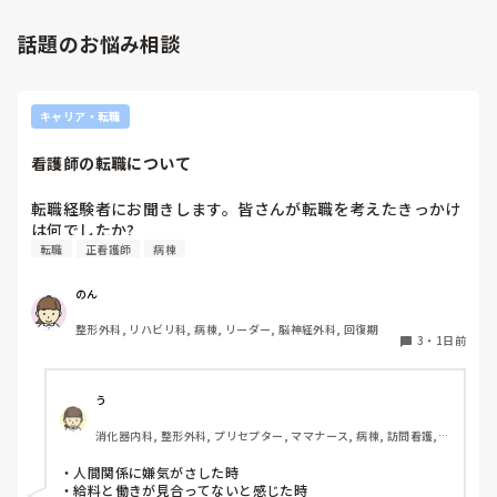
先日も、入職して10ヶ月経つけど造影MRIの検査出しをした
てくれましたよ🎵今のアナタに出来るでしょうか⁉️物事の良し
事がなく、やり方がわからない新人さんが、先輩に「今まで
悪しの批判は簡単です。僕も出来ます。自分で何か解決策があ
話題のお悩み相談
やったことないの！？もう10ヶ月なんだから、未経験なこと
るなら実施してみてはどうでしょうか⁉️そういう事と思います
は自分から積極的に言って！」と言われていて、そんな無茶
よ🎵人の命は地球より重いと言った人がいます。ならば１人で
抱えるのは到底ムリですね🎵ならば皆で抱えましょうね🎵僕の
な…と思いました。

持論ですけど、頑張って👊😆🎵
新人さんが可愛そう、と感じることもある反面、ペアの先輩
キャリア・転職
が何か処置をしているけど、ペアの新人はのんびり記録して
いて、「(処置を)やったことあるの？無いなら見学したほう
看護師の転職について
がいいんじゃないの？」と声をかけても、「記録終わってな
いんで」と。。。

転職経験者にお聞きします。皆さんが転職を考えたきっかけ
早く色々覚えたい！という、意欲があまり感じられず…これ
は何でしたか?
はPNS云々よりも、その新人の性格かな？とも思いました
転職
正看護師
病棟
が、ほとんどの新人に当てはまりました。。。時代柄でしょ
うか？？

のん
私はどちらかといえば、PNSは好きじゃありません。

でもPNSでやれというからには、もっと業務量に見合った、
整形外科, リハビリ科, 病棟, リーダー, 脳神経外科, 回復期
新人を指導しながら業務ができるゆとりが欲しいです。

3
・
1日前
PNSもそうじゃないのも経験している方は、どちらの方が良
いと思いますか？
う
消化器内科, 整形外科, プリセプター, ママナース, 病棟, 訪問看護, 
リーダー, 消化器外科, 一般病院
・人間関係に嫌気がさした時

・給料と働きが見合ってないと感じた時
