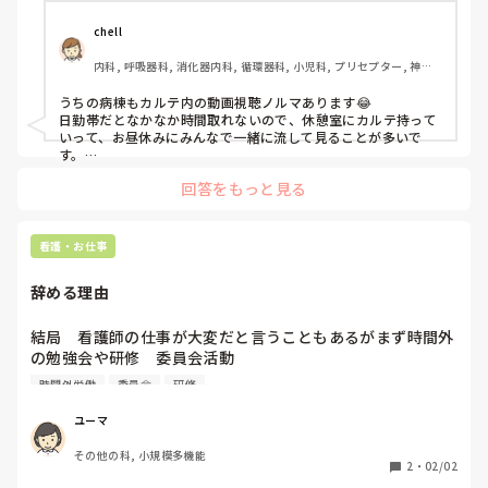
業務時間内に少しでも組み込むための職場での取り組みなど
があれば、ぜひ教えていただきたいです。
chell
内科, 呼吸器科, 消化器内科, 循環器科, 小児科, プリセプター, 神経
内科, 消化器外科, 一般病院
うちの病棟もカルテ内の動画視聴ノルマあります😂

日勤帯だとなかなか時間取れないので、休憩室にカルテ持って
いって、お昼休みにみんなで一緒に流して見ることが多いで
す。

個人で家でやるより、「今のうちに見ちゃおう！」って感じで
回答をもっと見る
声掛け合えるので少し負担感は減る気がします。

ただ、本来は業務に必要な研修なら勤務時間内にできるのが理
想ですよね…。

看護・お仕事
パートだと特に時間外対応になりやすいので大変だと思います
💦
辞める理由
結局　看護師の仕事が大変だと言うこともあるがまず時間外
の勉強会や研修　委員会活動

それに伴う研究だったりレポートだったり実務以外もかなり
時間外労働
委員会
研修
鬱陶しくて辞めていく人もおおいのでは？

実務のみならまだたえれるけどって人も一定数いるはず
ユーマ
その他の科, 小規模多機能
2
・
02/02