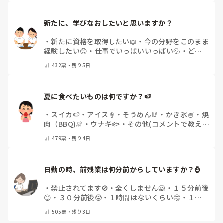
新たに、学びなおしたいと思いますか？
・
新たに資格を取得したい📖
・
今の分野をこのまま
経験したい😊
・
仕事でいっぱいいっぱい💦
・
どん
な自分になりたいか探し中🧐
・
その他（コメントで
432
票・
残り5日
教えてください）
夏に食べたいものは何ですか？🍉
・
スイカ🍉
・
アイス🍦
・
そうめん🥢
・
かき氷🍧
・
焼
肉（BBQ)🍖
・
ウナギ🐟
・
その他(コメントで教え
てください)
479
票・
残り4日
日勤の時、前残業は何分前からしていますか？⌚
・
禁止されてます🚫
・
全くしません🙅
・
１５分前後
😊
・
３０分前後🤓
・
１時間はないくらい🤔
・
１時
間以上…😨
・
その他（コメントで教えて下さい）
505
票・
残り3日