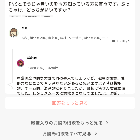
PNSとそうじゃ無いのを両方知っている方に質問です。ぶっ
ちゃけ、どっちがいいですか？

こんなバカな私をせめて笑い飛ばしてください笑
PNS
情報収集
記録
私の病院は３年前からPNSを導入して、一部の病棟はその
後、PNSを廃止しました。

るる
私は、そのPNSを廃止した病棟からまだPNSをやっている病
内科, 消化器内科, 救急科, 病棟, リーダー, 消化器外科, 一般
棟に9月に異動してきました。

8
・
01/26
病院
ぶっちゃけ、新人のレベルにかなりの差が出ているなぁと感
じざるを得ませんでした。

色々な病棟に入院したことのある患者さんも、「(私が異動
洋之助
する前の病棟の方が)新人が患者から見てもよく動けてた
その他の科, 一般病院
よ」と言っていました。

現病棟はPNSだけれども、結局は忙しくて、新人の面倒を見
看護の全体的な方針でPNS導入でしょうけど、職場の性質、性
てられず、清潔ケアや単純に点滴を繋げてくるなど、簡単な
格的なところで合う合わないがあると思いますよ🎵昔は機能
仕事しか新人にさせていませんでした。PNSを廃止した病棟
的、チーム的、混合的と有りましたが、最初は皆さん右往左往
では、イベントは必ずと言っていいほど新人に担当させて、
でした。しかしスムーズに業務をこなしてましたよ。勿論、指
導する事も😉🆗✨でしたよ🎵どうしてもPNSの導入なら皆さん
指導者やリーダーが責任持って指導することで、新人ができ
回答をもっと見る
と意見交換を行うべきと思いますよ🎵それに人手が足りないの
ることがどんどん増えていったと思っています。

は昔から口癖のように言われていますよ🎵人手が足りない分は
現在の病棟はスタッフの人数が少ないので、1ペアで患者14
足りるように業務をこなしている人もいます。意欲的でない新
人とか受け持つことも当たり前な感じです。

人も昔からいますのでね🎵とどのつまり看護師が自分の仕事へ
朝の情報収集にも時間がかかり、結果、患者のことがわから
殿堂入りのお悩み相談をもっと見る
の向き合い方になると思いますよ🎵僕は昔の人間なので、昔は
ないという状況になります。新人も放置されるのなら、PNS
良かったよしか言えませんが、今と比べると個人的な動きが多
いと思います。昔は患者様、スタッフ全員に目を配れる人が沢
お悩み相談をすべて見る
の意味があるのか疑問です。

山いて新人の指導もしっかりしていましたし、新人さんも答え