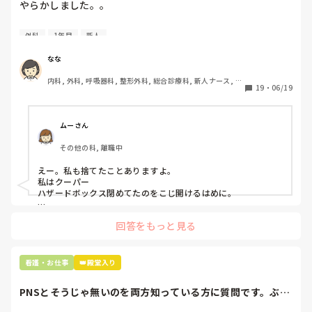
やらかしました。。

今日はじめての創処置をしました。

外科
1年目
新人
物品で滅菌の鑷子やハサミを使ったのですが、

ゴミと一緒に、ノリで鑷子達を捨てました。。

なな
患者に使用した物品は使い捨て、という認識が頭の中にあっ
内科, 外科, 呼吸器科, 整形外科, 総合診療科, 新人ナース, 脳
て…。

19
・
06/19
神経外科, 慢性期, 回復期
プリセプターに

「普通鑷子捨てる！？明らかに使い捨てて良いような安物じ
ムーさん
ゃないよね？」

その他の科, 離職中
「そんなミスした新人、あなたが初めてだよ」

と言われました。。

えー。私も捨てたことありますよ。

私はクーパー

たしかに、よくよく考えてみれば

ハザードボックス閉めてたのをこじ開けるはめに。

手術室で使った物品も全部滅菌して使いまわすし、

これは私じゃないけど、患者さんのガラケーを洗濯ものと一緒
滅菌の種類とかも学校で習ったはずなのに

回答をもっと見る
に出しちゃったり。(これは問題か💦)
なんで頭回らなかったんだろう😭

市長さんは、

看護・お仕事
👑殿堂入り
患者さんに迷惑かけたわけじゃないから大丈夫、

と慰めてくれましたが、、

PNSとそうじゃ無いのを両方知っている方に質問です。ぶっ
自分が情けなくて情けなくて😭

ちゃけ、どっち...
明日からの勤務が怖い笑
