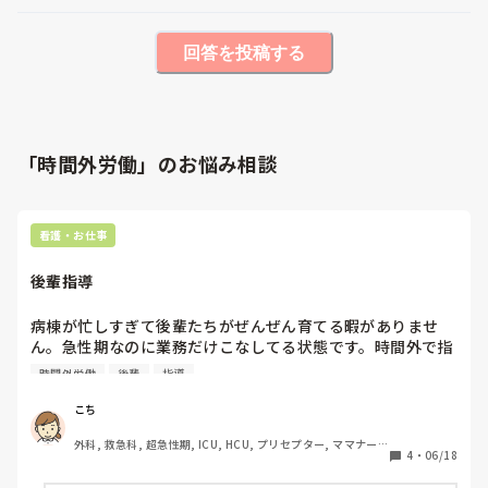
回答を投稿する
「時間外労働」のお悩み相談
看護・お仕事
後輩指導
病棟が忙しすぎて後輩たちがぜんぜん育てる暇がありませ
ん。急性期なのに業務だけこなしてる状態です。時間外で指
導する気力はお互いになく、、みなさんどのような感じです
時間外労働
後輩
指導
か？
こち
外科, 救急科, 超急性期, ICU, HCU, プリセプター, ママナー
4
・
06/18
ス, 病棟, リーダー, 一般病院