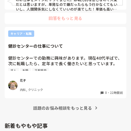
だとは思いますが、単発なので嫌だったらもう行かなくてもい
いし、人間関係気にしなくていいのが楽でした！単価も高いで
すし私には合ってたかなと思います。ただ、自分の行きたい日
回答をもっと見る
にちに空きがあるか分からないのでそこは難点ですかね。
キャリア・転職
健診センターの仕事について
健診センターでの勤務に興味があります。現在40代半ばで、
次に転職したら、定年まで長く働きたいと思っています。

健診センターは比較的人気があるので、あまり空きがないと
求人
転職
正看護師
聞きます。

実際、健診センターでの仕事内容は、楽なのでしょうか？ま
花子
た、大変なことは何ですか？
内科, クリニック
0
・
22時間前
話題のお悩み相談をもっと見る
新着もやもや記事