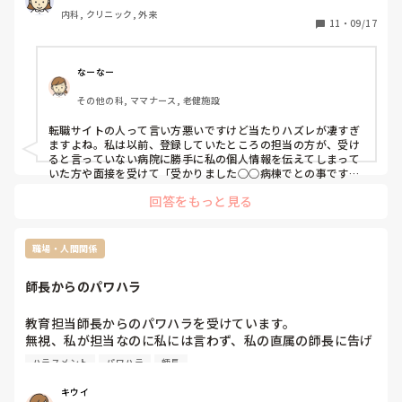
今までされたハラスメント行為などを話して、こういう理由
内科, クリニック, 外来
で辞めました。っていうのを伝えたら

11
・
09/17
「まずクリニックを選んだ時点で間違いですよね。クリニッ
クって小規模でやってるから、大きな病院と違って人数も少
なーなー
ない。そんな中で募集をかけてるってことは離職率が高いっ
その他の科, ママナース, 老健施設
てことです。離職率が高いってことは何かしらの原因がある
はずです。なんでクリニックを選んだんですか？」

転職サイトの人って言い方悪いですけど当たりハズレが凄すぎ
と。

ますよね。私は以前、登録していたところの担当の方が、受け
「給料がよかったから。」

ると言っていない病院に勝手に私の個人情報を伝えてしまって
「いくらもらってたんですか⁇」

いた方や面接を受けて「受かりました○○病棟でとの事です」
と報告を受けたのに入職したら全然違う部署だったり…。転職
「夜勤したのと同じくらい」

回答をもっと見る
するのにサイトを使うかどうかさえ迷います。
「だからいくらですか⁇〇〇くらいですか⁇」

「まぁそのくらいです。」

「そんなおいしい話あるわけないじゃないですか。それっ
職場・人間関係
て、それだけのお金出さないとよってこないってことです
よ。それがわからなかったんですか⁇だからこんなことになる
師長からのパワハラ
んですよ。ちゃんと調べないと。紹介したところもダメだ
な。」

教育担当師長からのパワハラを受けています。

無視、私が担当なのに私には言わず、私の直属の師長に告げ
なんかイライラしてきて

口をする、他の人と話す時とは明らかに態度が違う等半年は
「もうイライラするので、話終わっていいですか⁇話にならな
ハラスメント
パワハラ
師長
この状態です。

いんですけど。」って言ったら

院内にハラスメント委員会があるようですが、窓口がどこな
「だかれそれを踏まえてどんなところがいいかの話を…」

キウイ