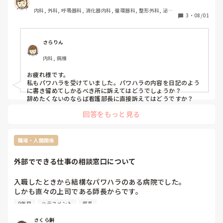
のか明確ではありません。

「もういいです。あなたに紹介してほしくありません。他あ
内科, 外科, 呼吸器科, 消化器内科, 循環器科, 整形外科, 泌尿
そして、ハラスメント委員会の委員長と思われる師長も師長
たります。」って言った。

3
・
08/01
器科, 総合診療科, 救急科, 急性期, プリセプター, 病棟, リー
という権力を武器に物を言うような人です。

ダー, 神経内科, 脳神経外科, 消化器外科, 一般病院, 慢性期, 
もう我慢できそうにないですが、やめたくはありません。ど
回復期
なんかムカつきません⁇

うしたら良いでしょうか？
入ってみないとわからないことあるし、表示されている募集
さらりん
内容はいいことしか書いてない。

内科, 病棟
なんで辞めたのかとか聞けばよかったけど、人それぞれ辞め
る理由なんて違うでしょ。ってそのときは思った。

お疲れ様です。

でも、今回のハラスメントの件があってからはなんで募集し
私もパワハラを受けていました。パワハラの内容を日記のよう
ているのか聞くようにはしてる。

に書き留めてしかるべき所に訴えてはどうでしょうか？

辞めたくないのならば看護部長に直接訴えてはどうですか？
初めてのカウンセリングでそんなに責める必要ある⁇

私の心が狭いんですかね…
回答をもっと見る
職場・人間関係
外部でできる仕事の相談窓口について　
入職したときから結構なパワハラのある病院でした。

しかも直々の上司である師長からです。

幾度と酷いことを言われてきましたが、好きで希望して入っ
9年目
ハラスメント
部長
た科なので頑張ってきました。

耐えて耐えて2度の育休を取得させてもらって、復職して9年
さくら餅