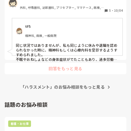
目になります。復職してから益々追い詰められる出来事があ
外科, 呼吸器科, 泌尿器科, プリセプター, ママナース, 病棟, 
りました。

5
・
10/04
リーダー, NICU, GCU, 一般病院
6月に師長に一度退職意思を伝えると、パワハラモラハラ発
言をたくさんされました。この地点で3末退職はokもらえま
した。

はち
散々耐えてきて、今回耐えられなくなりハラスメント窓口に
精神科, 病棟, 一般病院
相談に行きました。

そこから看護部長に繋いでもらって直接話を聞いて下さり、
同じ状況ではありませんが、私も同じように休みや退職を認め
12月末退職の了承を得られました。

られなかった時に、精神科もしくは心療内科を受診するようす
退職理由はハラスメントもありますが、病院に行った訳では
すめられました。

ありませんが自律神経失調症や適応障害などメンタル＋身体
不眠やおねしょなどの身体症状がでたこともあり、過多労働で
絶対ドクターストップかけられるから、とアドバイスされ受診
症状が出ていることです。（これを師長に6月の地点で伝え
回答をもっと見る
しました。不眠・不安障害？だったかな、薬もださないでもら
て非常勤で働きたいことも伝えましたが受け入れてもらえ
ってきちんと休養するよう説明され、たしかまず3ヶ月だった
ず。）

かの休職を命じるみたいな診断書かいてもらいました。みんな
今回、師長を通してないため師長には直接言わないといけま
の前で病名も言われたししんどかったですが、その日付で休職
せん。慢性的な人手不足な病棟。そんな中、10-1月までに産
「ハラスメント」のお悩み相談をもっと見る
しました。

休3人と退職者2人が決まっています。…というのを最近、詰
病欠扱いになれば転職活動もしやすいので、同じやり方が通用
するかはわからないですが、おすすめです！
所会で発表されました。（退職者の発表はまだありません
話題のお悩み相談
が、知っています。）

しかもリーダーできる人ばかりが抜けることになります。

今でさえ勤務が組めないと言われている中でこの発表を聞い
て、益々精神的に追い詰められました。

看護・お仕事
私もリーダーする1人なので勤務が本当に組めない心配、
