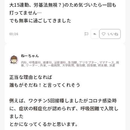
大15連勤、労基法無視？)のため気づいたら一回も
打ってません…

でも無事に過ごしてきました
03/26
いいね
ねーちゃん
内科, 呼吸器科, 皮膚科, 泌尿器科, 急性期, プリセプター, ママナース, 病
棟, リーダー, 外来, 一般病院, 大学病院, 慢性期, 回復期, 終末期, 派遣
正当な理由となれば

誰もがそだね！と言ってくれそう

例えば、ワクチン5回接種しましたがコロナ感染時
に、症状の軽症化が認められず、呼吸困難で入院し
ました

とかになってくるかと思います。
