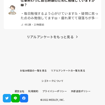
仕事終わりに自己研鑽のために勉強していますか
📖？
・
毎日勉強するよう心がけています📝
・
疑問に思っ
た点のみ勉強してます📖
・
疲れ果てて寝落ちが多い
なぁ…😅
・
休日にまとめてやりますっ❕
・
その他
492
票・
23時間前
（コメントで教えてください）
リアルアンケートをもっと見る
お悩み相談の一覧を見る
リアルアンケートの一覧を見る
シゴトークについて
運営会社
利用規約
プライバシーポリシー
外部送信ポリシー
©2022 MEDLEY, INC.