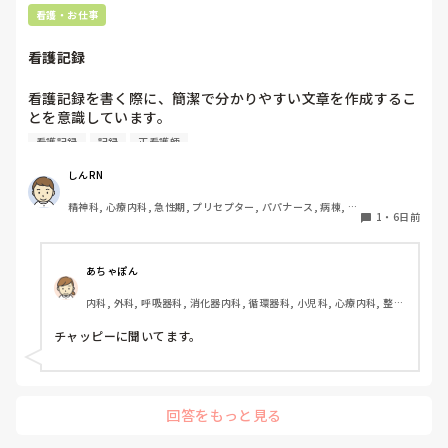
看護・お仕事
看護記録
看護記録を書く際に、簡潔で分かりやすい文章を作成するこ
とを意識しています。

しかし忙しい日は、必要な情報を漏れなく記録することとの
看護記録
記録
正看護師
バランスが難しいと感じています。

皆さんは看護記録を効率よく作成するために工夫しているこ
しんRN
とはありますか。
精神科, 心療内科, 急性期, プリセプター, パパナース, 病棟, 老
1
・
6日前
健施設, リーダー, 慢性期, 派遣
あちゃぽん
内科, 外科, 呼吸器科, 消化器内科, 循環器科, 小児科, 心療内科, 整形
外科, 産科・婦人科, 耳鼻咽喉科, 皮膚科, 泌尿器科, リハビリ科, 総
合診療科, 救急科, 超急性期, ICU, CCU, HCU, その他の科, ママナー
チャッピーに聞いてます。
ス, 外来, 神経内科, 脳神経外科, NICU, 消化器外科, 一般病院, 慢性
期, 回復期, 終末期, オペ室, 透析, 検診・健診
回答をもっと見る