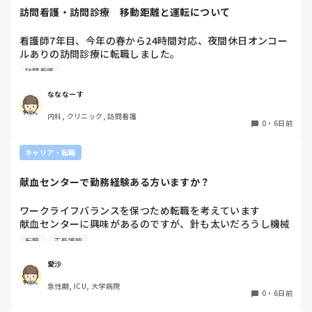
残されたメンバーに申し訳ない気持ちがある

訪問看護・訪問診療　移動距離と運転について
でも私もこの状況で3末まで働ける自信がありません。

こちらも生活があるし、4月入職で新たに働くためそれまで
看護師7年目、今年の春から24時間対応、夜間休日オンコー
休みたいために12月末退職を希望しています。

ルありの訪問診療に転職しました。

子どもがまだ保育園児なので退園にならない程度で求職活動
元々就活の際にはエリアは片道30分程度と聞いておりここま
する期間も必要だからです。（現在のいっぱいいっぱいの生
訪問看護
で働いてきましたが、もう少しで片道1時間以上かかる市外
活状況で転職活動しながら働く気力もありません。）

の田舎にまで患者を受け入れる予定と。

なななーす
日頃から運転しているとは言っても、深夜帯や冬道で訪問に
前回体調不良での退職を受け入れてもらえなかった中で、今
内科, クリニック, 訪問看護
行くのはかなり不安で親からも止められています。

回の発表で益々辞めることに対して強引に引き止めに合うこ
0
・
6日前
これって当たり前なんでしょうか？また同じような境遇の方
とが予想されるため、精神的に追い詰められてしんどいので
はどのような方法を取られているんでしょうか？
すが、相談できるところがありません。

キャリア・転職
外部で相談できるところはあるでしょうか？？

（看護部長がokしてくれてるので、師長さえ伝えられたら退
献血センターで勤務経験ある方いますか？
職は可能なのでしょうけど、ハラスメント発言のダメージが
大きすぎてなかなか踏み出せずにいる中での今回の発表で、
ワークライフバランスを保つため転職を考えています

益々一歩が踏み込めなくて困ってます。）
献血センターに興味があるのですが、針も太いだろうし機械
操作あるしイメージが湧きません

転職
正看護師
経験ある方いましたら、特別なスキルが必要かや働きやすさ
など教えていただきたいです！
愛沙
急性期, ICU, 大学病院
0
・
6日前