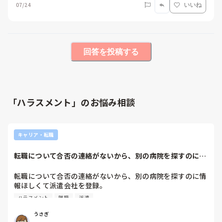
07/24
いいね
回答を投稿する
「ハラスメント」のお悩み相談
キャリア・転職
転職について合否の連絡がないから、別の病院を探すのに情
報ほしくて派遣会...
転職について合否の連絡がないから、別の病院を探すのに情
報ほしくて派遣会社を登録。

何時間後に連絡が来て電話で話したんだけど、担当の人がマ
ハラスメント
離職
派遣
ジでムカついた。

うさぎ