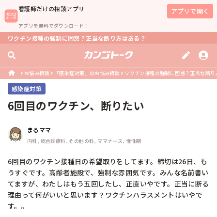
看護師
だけの相談アプリ
アプリで開く
アプリを無料でダウンロード！
ワクチン接種の強制に困惑？正当な断り方はある？
お悩み相談
「感染症対策」のお悩み相談
ワクチン接種の強制に困惑？正当な断り
感染症対策
6回目のワクチン、断りたい
まるママ
内科, 総合診療科, その他の科, ママナース, 慢性期
6回目のワクチン接種日の希望取りをしてます。締切は26日、も
うすぐです。高齢者施設で、強制な雰囲気です。みんな名前書い
てますが、わたしはもう五回したし、正直いやです。正当に断る
理由って何がいいと思います？ワクチンハラスメントはいやで
す。。