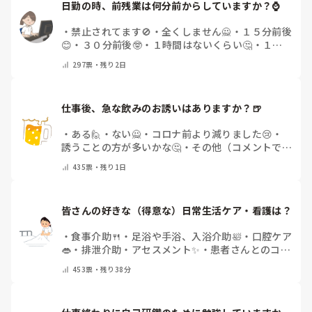
日勤の時、前残業は何分前からしていますか？⌚
・
禁止されてます🚫
・
全くしません🙅
・
１５分前後
😊
・
３０分前後🤓
・
１時間はないくらい🤔
・
１時
間以上…😨
・
その他（コメントで教えて下さい）
297
票・
残り2日
仕事後、急な飲みのお誘いはありますか？🍺
・
ある🙋
・
ない🙅
・
コロナ前より減りました😢
・
誘うことの方が多いかな🤔
・
その他（コメントで教
えてください）
435
票・
残り1日
皆さんの好きな（得意な）日常生活ケア・看護は？
・
食事介助🍴
・
足浴や手浴、入浴介助🛀
・
口腔ケア
👄
・
排泄介助・アセスメント✨
・
患者さんとのコミ
ュニケーション😊
・
特にない
・
その他（コメント
453
票・
残り38分
で教えてください）