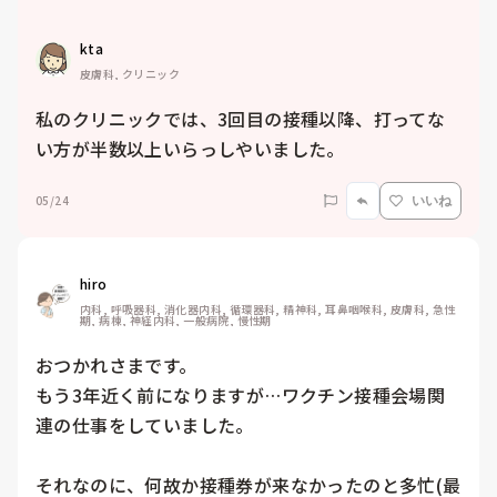
kta
皮膚科, クリニック
私のクリニックでは、3回目の接種以降、打ってな
い方が半数以上いらっしやいました。
05/24
いいね
hiro
内科, 呼吸器科, 消化器内科, 循環器科, 精神科, 耳鼻咽喉科, 皮膚科, 急性
期, 病棟, 神経内科, 一般病院, 慢性期
おつかれさまです。

もう3年近く前になりますが…ワクチン接種会場関
連の仕事をしていました。

それなのに、何故か接種券が来なかったのと多忙(最