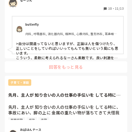
なーさん
が床に頭を強打して病院に行きました。結果、打ち所が悪け
れば危なかったけど、今のところは所見なしで経過観察とな
10
・
11/13
りました。

事故の2日前にも同様の興奮と他の入所者に掴みかかる行為
butterfly
があり、私と他の介護職員でおさえて事故にならずにすみま
内科, 呼吸器科, 消化器内科, 精神科, 心療内科, 整形外科, 耳鼻咽喉
した。

科, 総合診療科, 急性期, その他の科, プリセプター, 病棟, 介護施設, 
リーダー, 一般病院, 慢性期, 終末期, 透析, 派遣
>自分は間違ってないと思いますが、正論は人を傷つけたり、
その状況下に2回とも居合わせたのに、自分から手伝わず、
正しいことをしていればいいってもんでも無いという風にも思
事故防止の危険予知のできのなかった介護職員に、あの入所
います。

者はみきれない、この施設で見るような人ではない、ここの
こういう、柔軟に考えられるなーさん素敵です。良い刺激をい
ただきました。

施設で怪我や事故は防げない。その利用者が悪い、事故や怪
回答をもっと見る
我はしょうがないとわざわざ病院から帰ってきて直ぐに言わ
なーさんがおっしゃったことは、自分から手伝わなかったその
れました。

介護職員の方へ伝えたいことでしょうけれど、それこそ全体に
も言えることですよね。その介護職員の方は、全ての責任につ
子育て・家庭
そのため、何度も同様の兆候があった。それを職員は見てい
いて自分一人へ言われていると思っているのかも知れません
たのに対応しなかった。他の入所者が怪我をすることになっ
ね。

先月、主人が 知り合いの人の仕事の手伝いを してる時に、
全体の問題として捉えられていない...と言いますか。

たのは、暴れたその入所者だけのせいでは無い、障害を持っ
事故にあい、脚...
て入所しているのだから、安全を守るのは職員の仕事、暴れ
上に書いていらっしゃる茄子さんのように、介護職員の方の言
先月、主人が 知り合いの人の仕事の手伝いを してる時に、
た入所者だけが悪いのではない、痛い思いをした入所者がい
い方や声の大きさなどを含めて、わからないのでなんともいえ
事故にあい、脚の上に 金属の重たい物が落ちてきて大怪我
て、その方の安全を職員が守れずに事故にあわせてしまった
ない部分はありますが、施設長にし静観します。本来は辞めな
を負いました。

のにしょうがないと言って職員同士がかばいあってる場合じ
くて良いとは思いますよ、もちろん。正しいことを言っている
専門病院
怪我
退院
一軒目の病院では、 ただの打撲で、2週間くらいで治るから
と思いますし。ただ、施設長が唯一両者の意見を聞けている第
ゃないと言い返しました。

三者で、それでもなーさんへやめて欲しいと言うのならば、残
帰っていい、との事で 自宅に連れて帰り、車から降りて 玄
その言い方がキツかったので、私が原因でその介護職員が辞
おばはんナース