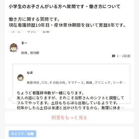
小学生のお子さんがいる方へ質問です・働き方について
働き方に関する質問です。

現在看護師歴10年目・産休育休期間を抜いて実歴8年です。

今後の働き方について悩んでいます。

パート
子ども
転職
再来年から子どもが小学生になります。

まー
小1の壁(帰りが早い・土曜が休み)に備えて、

病棟, 慢性期
日勤9〜17時のフルタイム正社員から週4パート勤務9〜16時
1
・
2日前
に変えようか、このままフルタイムのままいけるか迷ってい
ます。

正社員だと毎週土曜はほぼ出勤、日曜もシフト次第で出勤で
なほ
す。ただボーナスは手放したくない…。

美容外科, ICU, その他の科, ママナース, 病棟, クリニック, リーダ
さすがに1人でお留守番はできないので、同じくシフトの夫
ー, 消化器外科, 一般病院
と相談しながら頑張るか、低学年のうちはパートにするか。

ちょうど看護師年数が一緒になります。

友人の話になりますが、それこそ旦那さんのシフトと調整して
小学生のお子さんがいる看護師さん、働き方はどうされてま
フルでやってます。土日もちらほら出勤しているようです。

すか？
何年かしたら土日は友達と出かけたりするから、無理に休まな
くてもいいかと思って、と先日話しておりました！
回答をもっと見る
キャリア・転職