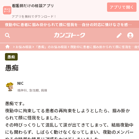
看護師
だけの相談アプリ
アプリで開く
アプリを無料でダウンロード！
夜勤中に患者に掴み掛かられて顔に怪我を…自分の対応に情けなさを感じる？
お悩み相談
「愚痴」のお悩み相談
夜勤中に患者に掴み掛かられて顔に怪我を…自
愚痴
愚痴
NIC
精神科, 急性期, 病棟
愚痴です。

夜勤中に拘束してる患者の再拘束をしようとしたら、掴み掛か
られて顔に怪我をしました。

その時びっくりして混乱して涙が出てきてしまって、結局夜勤中
にも関わらず、しばらく動けなくなってしまい、夜勤のメンバー