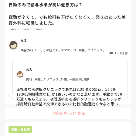
日勤のみで給与水準が高い働き方は？
ほんとはしたくないけど、今後、相手の出方次第では、民事
夜勤が辛くて、でも給料も下げたくなくて、興味のあった美
訴訟も視野に入れて行かないといけないかなーとも、思いま
容外科に転職しました。

す。
その後数年働き、現在育休中です。

求人
給料
夜勤
終業時間が遅いことから今後転職を考えています。

病院の求人を見ても、やはり夜勤をしないと、、という感じ
なほ
です。

美容外科, ICU, その他の科, ママナース, 病棟, クリニック, リ
3
・
3日前
ーダー, 消化器外科, 一般病院
夜勤がなくても時給がいい看護師の仕事はなんでしょうか？
ぬえ
内科, 病棟, クリニック, 外来, 一般病院, 透析
正社員なら透析クリニックであれば7:30-8:00出勤、16:00-
17:00退勤(残業なし)が1番いいのかなと思います。手取りで30
万近くもらえます。夜間透析ある透析クリニックもありますが
採用時日勤希望で交渉できるので比較的融通効くかなと思いま
す。
回答をもっと見る
看護・お仕事