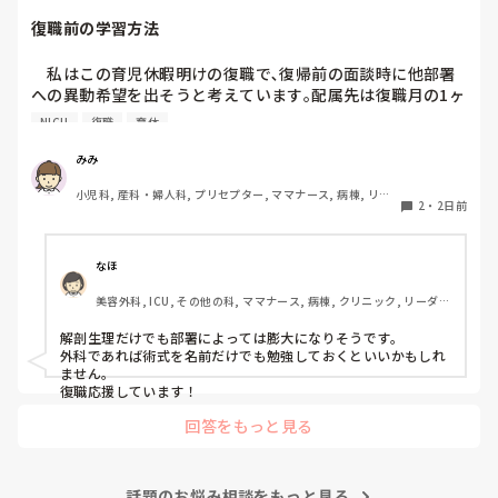
復職前の学習方法
　私はこの育児休暇明けの復職で､復帰前の面談時に他部署
への異動希望を出そうと考えています｡配属先は復職月の1ヶ
月前に確定するので､まだまだどこの部署へ配属されるか定
NICU
復職
育休
かではありません｡現部署はNICUです｡

　ただ､復職するまで何も学習しないというのは不安でたま
みみ
りません｡今､どこの配属になっても良いように土台である解
小児科, 産科・婦人科, プリセプター, ママナース, 病棟, リー
剖生理学を見直しています｡皆さんならどのように対策され
2
・
2日前
ダー, 一般病院
ますか？
なほ
美容外科, ICU, その他の科, ママナース, 病棟, クリニック, リーダ
ー, 消化器外科, 一般病院
解剖生理だけでも部署によっては膨大になりそうです。

外科であれば術式を名前だけでも勉強しておくといいかもしれ
ません。

復職応援しています！
回答をもっと見る
話題のお悩み相談をもっと見る