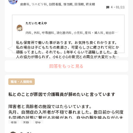
在で、私が代理をするのでドキドキしてます😵

皮膚科, リハビリ科, 訪問看護, 慢性期, 回復期, 終末期
担任の先生や上の先生方に相談しながら頑張ろ💪
4
・
01/21
ただいた考え中
内科, 外科, 呼吸器科, 消化器内科, 小児科, 産科・婦人科, 総合診療
科, ママナース, 介護施設, 脳神経外科, 慢性期, 回復期, 終末期, 透析
私も保育所で働いた事があります。お気持ち良くわかります。
私の場合は子どもたちの素直さ、可愛らしさに癒されて何とか
頑張ってました、それでも、1年半くらいで退職しました。主
人の協力が得られず、小6と小1の育児との両立が大変だったか
ら。

回答をもっと見る
ベテランの先生に相談すると良いと思いますよ。平和で何も起
きないことを祈っています。
職場・人間関係
私とのことが原因で介護職員が辞めたいと言っています
障害者と高齢者の施設ではたらいています。

先月、自閉症の入所者が不穏で暴れました。数日前から何度
も同様の状態に繋がる兆候があり、自分の腕を噛みながら大
怪我
不穏
安全
声で叫んで走り回り、興奮がエスカレートしたのちに、他の
入所者に掴みかかって一緒に床に倒れ、掴まれた他の入所者