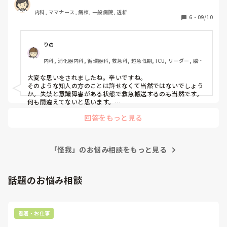
念ですがそれまでのところだったのだと思いますね。
関の椅子まで 10歩ほど 旦那を歩かせて移動させたら、尿失
めたいと言ってると施設長から聞きました。

内科, ママナース, 病棟, 一般病院, 透析
禁と、意識レベル低下になり、深夜だったけど直ぐに救急搬
6
・
09/10
送して専門病院に入院してもらいました。 

施設長は事故は把握していましたが、その介護職員と私のや
り取りを知らなかったので、私に事実確認に来たのですが、
そんな重傷だったのにも関わらず、旦那に高圧的な言い方で 
私が一連の話をして、その方が私が原因で辞めたいのであれ
りの
危険な作業場に連れていって下さった方と、元請けからは、
ば私が辞めます。というと、事実は分かった。と言って少し
内科, 消化器内科, 循環器科, 救急科, 超急性期, ICU, リーダー, 脳神
私が 急変した旦那を救急搬送した事が、間違いだったと言
話をしてさっていきました。

経外科, 消化器外科, 一般病院
ってきてるそうです。

大変な思いをされましたね。辛いですね。

でも、あの時、救急搬送せずに ただ見守ってるだけだと、か
私は今日まで言われたから言い返したという感覚だったの
そのような知人の方のことは許せなくて当然ではないでしょう
えって危険だったと 伝えてもらってるんですが、それでも
で、自分が悪かったと思っていませんでしたが、怒っていた
か。失禁と意識障害がある状態で救急搬送するのも当然です。

未だに、救急搬送は、間違いだった、そっちが怪我したお陰
何も間違えてないと思います。

ので言い方はキツかったと思います。

陰ながらご主人様の回復を願っております。
で、こっちは仕事が減って 大変なんだ！とばかり言ってき
回答をもっと見る
て、謝罪の一言もありません。旦那は、退院してるけど、未
その介護職員に謝って考え直してもらう、代わりに自分が辞
だに神経痛の強いのが 夜になるとでるし、薬を強いのに変
めると言ってやめないでもらった方がいいか、直接接触せず
えてもらっても、痛みが まだ続いてて、この症状は もしか
静観するのがいいのか考えています。

したら 一生残るかもしれないそうなんです。

「怪我」のお悩み相談をもっと見る
それなのに、先方は 自分達の事ばかり メールで言ってく
自分は間違ってないと思いますが、正論は人を傷つけたり、
る、旦那は、過呼吸や下痢にまでなってます。

正しいことをしていればいいってもんでも無いという風にも
話題のお悩み相談
思います。

もう、旦那が可哀想だし、悔しくて悔しくて。

解ってはいるんだけど、あの時、何度も断ったのに、高圧的
皆様ならどうされますか？
な言い方で、無理矢理連れていった 旦那の知り合いの事を 
看護・お仕事
許す事が できない私は、間違ってるのでしょうか？

救急搬送した 私の判断も、間違ってたのでしょうか？
