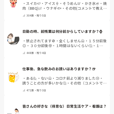
・
スイカ🍉
・
アイス🍦
・
そうめん🥢
・
かき氷🍧
・
焼
肉（BBQ)🍖
・
ウナギ🐟
・
その他(コメントで教え
てください)
304
票・
残り5日
日勤の時、前残業は何分前からしていますか？⌚
・
禁止されてます🚫
・
全くしません🙅
・
１５分前後
😊
・
３０分前後🤓
・
１時間はないくらい🤔
・
１時
間以上…😨
・
その他（コメントで教えて下さい）
448
票・
残り4日
仕事後、急な飲みのお誘いはありますか？🍺
・
ある🙋
・
ない🙅
・
コロナ前より減りました😢
・
誘うことの方が多いかな🤔
・
その他（コメントで教
えてください）
471
票・
残り3日
皆さんの好きな（得意な）日常生活ケア・看護は？