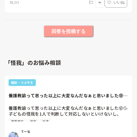
01/31
いいね
回答を投稿する
「怪我」のお悩み相談
雑談・つぶやき
養護教諭って思った以上に大変なんだなぁと思いました😵💦
子どもの怪我を1...
養護教諭って思った以上に大変なんだなぁと思いました😵💦

子どもの怪我を1人で判断して対応しないといけないし、
時々親御さんからのクレームもある。責任重いなぁ💦

養護教諭
怪我
派遣
小学校の派遣看護師なのですが、今度、養護の先生が1日不
てーな