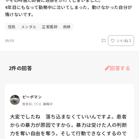
やその時居た師長に迷惑をかけてしまいました。

4年目にもなって勤務中に泣いてしまった、動けなかった自分が
情けないです。
怪我
メンタル
正看護師
病棟
09/05
いいね 1
2
件の回答
回答する
ピーポマン
救急科, CCU, 離職中
大変でしたね　落ち込まなくていいんですよ。患者
からの暴力が原因ですから。暴力は受けた人の判断
力を奪い自由を奪う。そして行動できなくするので