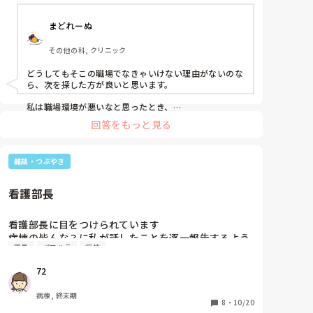
まどれーぬ
その他の科, クリニック
どうしてもそこの職場でなきゃいけない理由がないのな
ら、次を探した方が良いと思います。

私は職場環境が悪いなと思ったとき、

心身を脅かされるような環境に無理をしてまでしがみつ
回答をもっと見る
く必要があるのか、

そこまでして留まる価値があるのか

ということを考えます。

雑談・つぶやき
我慢をして留まることと、転職活動の大変さを天秤にか
けたときに、どちらに傾くかというのをいつも考えてい
看護部長
ますね。

職場はそこだけではないと思います。
看護部長に目をつけられています

病棟の皆んな？に私が話したことを逐一報告するよう
部長
パワハラ
病棟
に命令してるそうです

看護部長からもはっきりと言われました

72
かなり高度なパワハラですよね？

皆んな誇張してチクりを入れてることがわかりました

病棟, 終末期
看護部長が感情剥き出しにして怒鳴りにきました！

8
・
10/20