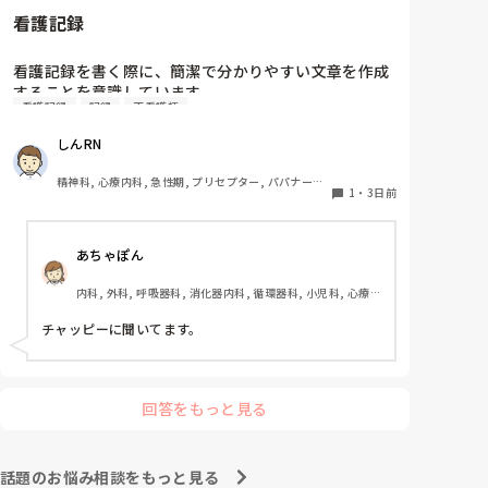
看護記録
看護記録を書く際に、簡潔で分かりやすい文章を作成
することを意識しています。

看護記録
記録
正看護師
しかし忙しい日は、必要な情報を漏れなく記録するこ
ととのバランスが難しいと感じています。

しんRN
皆さんは看護記録を効率よく作成するために工夫して
いることはありますか。
精神科, 心療内科, 急性期, プリセプター, パパナース, 
1
・
3日前
病棟, 老健施設, リーダー, 慢性期, 派遣
あちゃぽん
内科, 外科, 呼吸器科, 消化器内科, 循環器科, 小児科, 心療内
科, 整形外科, 産科・婦人科, 耳鼻咽喉科, 皮膚科, 泌尿器科, 
リハビリ科, 総合診療科, 救急科, 超急性期, ICU, CCU, 
チャッピーに聞いてます。
HCU, その他の科, ママナース, 外来, 神経内科, 脳神経外科, 
NICU, 消化器外科, 一般病院, 慢性期, 回復期, 終末期, オペ
室, 透析, 検診・健診
回答をもっと見る
話題のお悩み相談をもっと見る