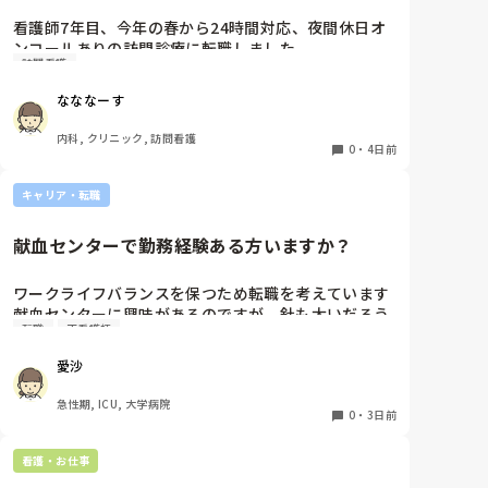
そして、今、もう1つ気になっている精神科病院があ
看護師7年目、今年の春から24時間対応、夜間休日オ
るのでそこへ面接に行こうかと考えているのです
ンコールありの訪問診療に転職しました。

が…。

訪問看護
元々就活の際にはエリアは片道30分程度と聞いており
またあの圧迫面接を受けるのでは…と考えてしまった
ここまで働いてきましたが、もう少しで片道1時間以
なななーす
り、その病院もナースセンターでの求人には｢ブランク
上かかる市外の田舎にまで患者を受け入れる予定と。

OK・未経験歓迎・経歴はこだわりません｣との記載で
日頃から運転しているとは言っても、深夜帯や冬道で
内科, クリニック, 訪問看護
すが、あの圧迫面接を受けた後だと、やっぱり1年未
訪問に行くのはかなり不安で親からも止められていま
0
・
4日前
満で辞める人を雇わない、嘘の記載では?と疑ってし
す。

まっている自分がいます。

これって当たり前なんでしょうか？また同じような境
キャリア・転職
どうしたら自信が持てるのでしょうか…。

遇の方はどのような方法を取られているんでしょう
面接する度に｢根性がない!!｣｢3月まで続けようと思わ
か？
献血センターで勤務経験ある方いますか？
なかったのか!?｣など怒鳴られる気がして仕方がありま
せん…。

面接前の心構えや、どのように気持ちを切り替えて挑
ワークライフバランスを保つため転職を考えています

んでいるのか、教えて頂けますと幸いです。
献血センターに興味があるのですが、針も太いだろう
転職
正看護師
し機械操作あるしイメージが湧きません

経験ある方いましたら、特別なスキルが必要かや働き
愛沙
やすさなど教えていただきたいです！
急性期, ICU, 大学病院
0
・
3日前
看護・お仕事