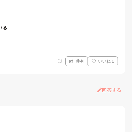
る

共有
いいね 1
回答する