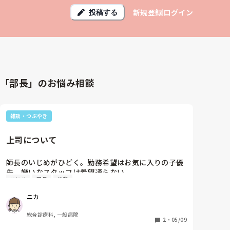
新規登録
ログイン
投稿する
「部長」のお悩み相談
雑談・つぶやき
上司について
師長のいじめがひどく。勤務希望はお気に入りの子優
先。嫌いなスタッフは希望通らない。

いじめ
部長
後輩
心を傷めた先輩や後輩に対して精神科に行って薬を飲
みながら仕事をしたらどうか部長が進めていたらし
ニカ
く、ドン引きしました。やめるべきなのか、私も相談
したらこんなふうにいわれるのか。。

総合診療科, 一般病院
怖くなりました。次を探した方がいいですかね。。
2
・
05/09