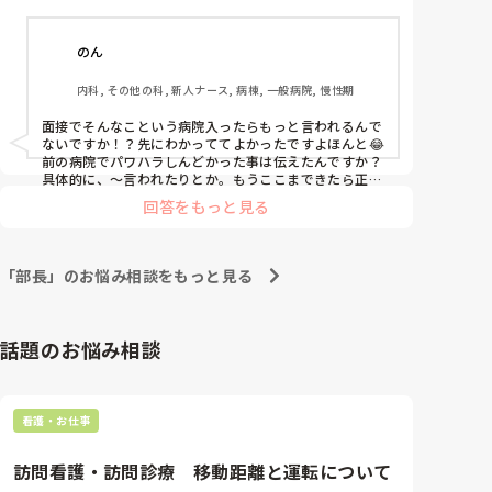
そして先日、学生時代にお世話になった精神科病院の
のん
面接に行ってきました。

その精神科病院はナースセンターでの求人に｢ブラン
内科, その他の科, 新人ナース, 病棟, 一般病院, 慢性期
クOK・未経験歓迎・経歴はこだわりません｣と記載さ
れてありました。

面接でそんなこという病院入ったらもっと言われるんで
面接では事務長から｢本当のことを話していない気が
ないですか！？先にわかっててよかったですよほんと😂 
する。普通は1月でなんか辞めない。患者さんと密に
前の病院でパワハラしんどかった事は伝えたんですか？
関わりたいってだけが退職理由じゃないでしょ!!もっ
具体的に、〜言われたりとか。もうここまできたら正直
に言うしかないですよね、知ってもらった方が楽。
と他に退職理由があるだろ!!看護師がしんどかった!?オ
回答をもっと見る
ペ室がしんどかった!?どっちや!?｣・｢1年未満で辞める
なんてやっぱりこっちからしたら根性ないわ!!｣と怒鳴
られ…。看護部長からも｢3月まで続けようと思わなか
「部長」のお悩み相談をもっと見る
ったの!?｣等、今後のことよりも退職理由を根掘り葉掘
り聞かれ、面接が終了しました。

結果はもちろん不採用でした。

話題のお悩み相談
予想通りでしたが、やはり落ち込んでいます…。

両親や知り合いに相談してみると｢そんな圧迫面接今
時ありえない。そんなこと言う方がおかしい。｣｢そん
看護・お仕事
な経歴しか見てないところはこっちからお断りだ!くら
いの気持ちがいいかもしれない｣と言ってもらい、そ
訪問看護・訪問診療　移動距離と運転について
う思って、今後のことを考えているところです。
