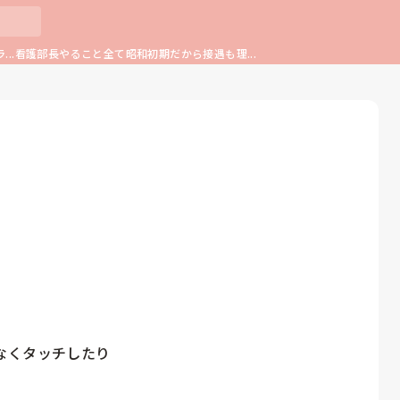
...看護部長やること全て昭和初期だから接遇も理...
くタッチしたり
