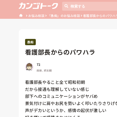
お悩み相談
「愚痴」のお悩み相談
看護部長からのパワハラ
愚痴
看護部長からのパワハラ
72
病棟, 終末期
看護部長やること全て昭和初期

だから接遇も理解していない感じ

部下へのコミュニケーションがヤバめ

景気付けに肩やお尻を勢いよく叩いたりさりげな
声がデカいというか、感情の起伏が激しい
