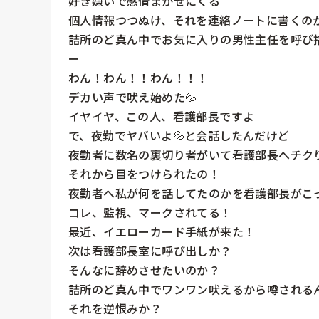
好き嫌いで感情まかせにくる

個人情報つつぬけ、それを連絡ノートに書くのか
詰所のど真ん中でお気に入りの男性主任を呼び
ー

わん！わん！！わん！！！

デカい声で吠え始めた💦

イヤイヤ、この人、看護部長ですよ

で、夜勤でヤバいよ💦と会話したんだけど

夜勤者に数名の裏切り者がいて看護部長へチクり
それから目をつけられたの！

夜勤者へ私が何を話してたのかを看護部長がこっ
コレ、監視、マークされてる！

最近、イエローカード手紙が来た！

次は看護部長室に呼び出しか？

そんなに辞めさせたいのか？

詰所のど真ん中でワンワン吠えるから噂されるん
それを逆恨みか？
