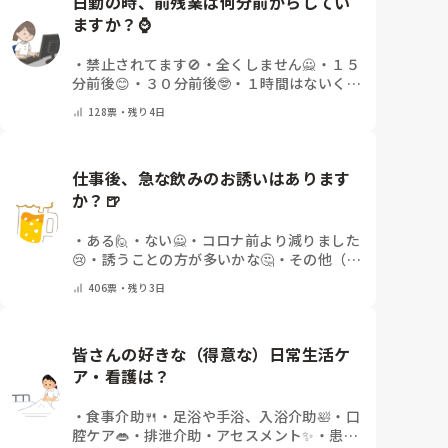
日勤の時、前残業は何分前からしてい
ますか？⌚
・
禁止されてます🚫
・
全くしません🙅
・
１５
分前後😊
・
３０分前後🤓
・
１時間はないくら
い🤔
・
１時間以上…😨
・
その他（コメントで
128
票・
残り4日
教えて下さい）
仕事後、急な飲みのお誘いはあります
か？🍺
・
ある🙋
・
ない🙅
・
コロナ前より減りました
😢
・
誘うことの方が多いかな🤔
・
その他（コ
メントで教えてください）
406
票・
残り3日
皆さんの好きな（得意な）日常生活ケ
ア・看護は？
・
食事介助🍴
・
足浴や手浴、入浴介助🛀
・
口
腔ケア👄
・
排泄介助・アセスメント✨
・
患者