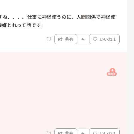
すね、、、。仕事に神経使うのに、人間関係で神経使
機嫌とれって話です。
共有
いいね 1
質問主
共有
いいね 1