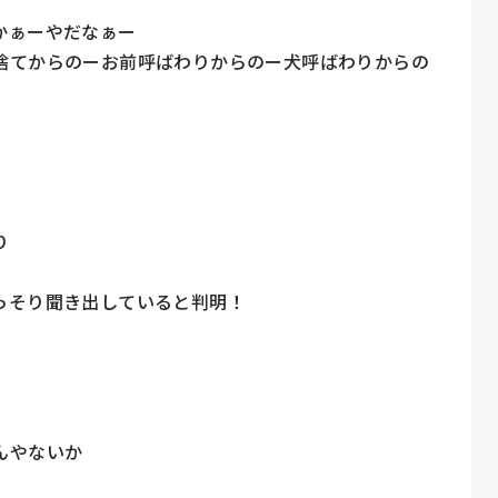
ぁーやだなぁー

捨てからのーお前呼ばわりからのー犬呼ばわりからの


そり聞き出していると判明！

やないか
