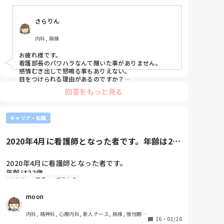
かなりのパワハラですよね？
さらりん
内科, 病棟
お疲れ様です。

看護部長のパワハラなんて聞いた事がありません。

感情むき出しで怒鳴る事もありえない。

目をつけられる理由があるのですか？

普段関わることのない看護部長からパワハラを受けるな
回答をもっと見る
んて、ちょっと考えにくいですよね。

師長はいったい何をしてるのかと思いますが。
キャリア・転職
2020年4月に看護師となった者です。年齢は22
歳。4日前にも質問致し...
2020年4月に看護師となった者です。

年齢は22歳。

いじめ
部長
ブランク
4日前にも質問致しましたが…

moon
配属先の手術室がまったく合わなかったことやパワハ
ラ・いじめ等により勤め先への不信感が募ったことで
内科, 精神科, 心療内科, 新人ナース, 病棟, 慢性期, 
1月末で新卒で入職した総合病院を退職致しました。

16
・
02/26
終末期