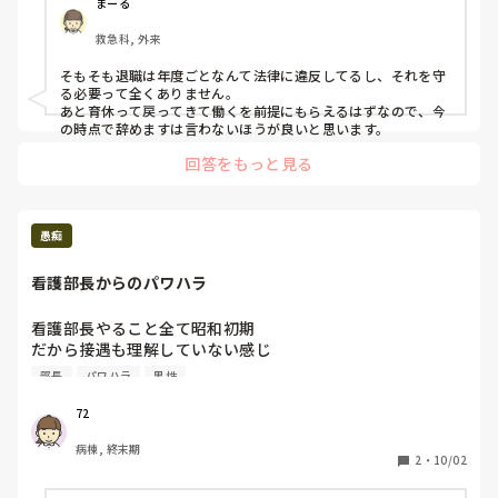
産後休暇中に師長へ外来異動を直談判しに行きましたが、順
まーる
番があるので行けないということと、無理なら病院を変える
救急科, 外来
のも悪いことではないよと言われました。

そもそも退職は年度ごとなんて法律に違反してるし、それを守
本題にもどりますが、年内までに育休明け復帰するけれど、
る必要って全くありません。

引越すので夏頃には辞める予定とのことを今のタイミングで
あと育休って戻ってきて働くを前提にもらえるはずなので、今
伝えておくべきでしょうか？

の時点で辞めますは言わないほうが良いと思います。
先輩は噂好きなのですぐに広まり、変な噂が回るのも嫌なの
回答をもっと見る
愚痴
看護部長からのパワハラ
看護部長やること全て昭和初期

だから接遇も理解していない感じ

部下へのコミュニケーションがヤバめ

部長
パワハラ
男性
景気付けに肩やお尻を勢いよく叩いたりさりげなくタッチし
たり

72
声がデカいというか、感情の起伏が激しい

病棟, 終末期
好き嫌いで感情まかせにくる

2
・
10/02
個人情報つつぬけ、それを連絡ノートに書くのかぁーやだな
ぁー
