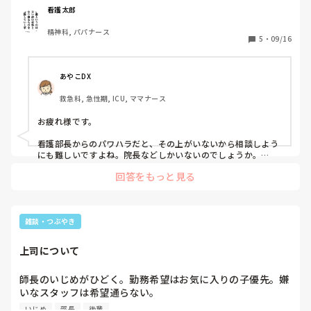
として働きたいのに、別の事に気を使い、何も集中出来ませ
看護太郎
ん…。このままでは身体がもちません。今すぐ変わりたくて
精神科, パパナース
も無理な現状が…仕事ってこんなに辛いものなのでしょう
5
・
09/16
か？私が楽しくやっていた看護はどこに行ってしまったの
か…
あやこDX
救急科, 急性期, ICU, ママナース
お疲れ様です。

看護部長からのパワハラだと、その上がいないから相談しよう
にも難しいですよね。院長などしかいないのでしょうか。

回答をもっと見る
ハラスメント委員会や院内の臨床心理士さんはいませんか。

誰かに話すことで、とりあえずは今の辛い症状が少しでも改善
出来たら良いです。

一度目をつけられたら、部長が他の獲物を見つけるまで続くよ
雑談・つぶやき
うに思います。

看護太郎さんが行動するしかないように思います。

上司について
人前で起こるような部長なら、他の人怖がってると思います。
だからといって権力者に逆らえる状況ではないと思います。

師長のいじめがひどく。勤務希望はお気に入りの子優先。嫌
心身健康でないと他人の看護なんてできません。有給など取っ
いなスタッフは希望通らない。

て休むことも良い選択かもしれません。
心を傷めた先輩や後輩に対して精神科に行って薬を飲みなが
いじめ
部長
後輩