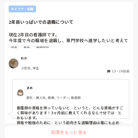
キャリア・転職
2年目いっぱいでの退職について
現在2年目の看護師です。

今年度で今の職場を退職し、専門学校へ進学したいと考えて
います。

部長
免許
専門学校
看護師の免許を持っていないと受験が出来ない学校(資格)で
す。

わか
師長やスタッフにどのように伝えるか迷っています🥲

小児科, 学生
13
・
18日前
今の予定では

①職場に伝えずに受験を受ける

②合格発表が終わったら師長へ報告

まめ
③看護部長へ報告

産科・婦人科, 病棟, リーダー, 助産師
④スタッフ全員へ報告　です。

看護師の資格を持っていないと…というと、どんな資格がすご
きっと人員不足なので、私のような新人でも「〇〇を受験す
く興味があります！3ヶ月前に教えてくれるなら十分では…と
る予定なので退職したいです」と伝えても引き止められると
おもいます。

思います😭

資格や勉強のために…という前向きな退職理由は誰にも止める
権利はありません。就業規則に退職の場合はいつまでに言うな
なので、受験結果が確定してから報告したいです。

回答をもっと見る
どの規定があるか確認すると気が楽になるかも。どこも人手不
3ヶ月前に報告する予定です。

足で、引き止められるかもしれませんが、目標のためだもの、