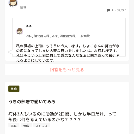
出来たらなぁと思っているんだけど…｣と言って下さりまし
てねと委員長からお達しがあったし、それを作成する担当に
た。面接をしたら即採用になりそうな感じでした。

病棟
なった私からも個別で会った時に「出来上がりそうだからま
4
・
08/07
その時は｢ゆっくり考えさせて下さい｣と返事をして｢分かり
た報告するねー！」と伝えていたのに、今日出来上がったの
ました。またお電話待ってるわね。｣との返事があって終わ
を持って行ったら「連絡ないからもう紙の方で配っちゃった
りましたが、先日の圧迫面接を受けた後だと、私の経歴では
ー☆」って。

ゆゆ
なく、性格や本質を見て下さった唯一の人であったなぁと今
になってとてもありがたく思います。

内科, 消化器内科, 外来, 消化器外科, 一般病院
え？！何で？って感じです笑

しかし、そこは実家から少し遠く、JRを使います。

そもそもアンケート集計締切までまだ１ヶ月半以上あるし、
寮もありません。

私の職場の上司にもそういう人います。ちょこさんの努力が水
研修資料はできてるからまずはそれ見てもらうだけでもよか
の泡になってしまい大変な思いをしましたね。お疲れ様です。
以前の勤め先で大雨のために電車が止まり、その際に師長に
っただろうし、なぜ電話とかで聞いてこないで、配るのまだ
私はそういう上司に対して残念な人だなぁと開き直って最近考
｢申し訳ございません。遅れます。でも職場には必ず向かい
待っててほしいと委員会で言われてるものを勝手に印刷して
えるようにしています。
ます。｣と電話をしたら｢歩いてでも来れるでしょ!?｣と攻撃
配る？！

的に言われ、2時間歩いて出勤したことがありました。

回答をもっと見る
その経験があると、｢JRはよく停止するしなぁ…。また歩い
私の連日の苦労なに？笑

て来いと言われたらどうしよう…｣など考えてしまいます。

集計楽になったから中身も少し選択肢増やしたりして複雑に
そして、母親からも｢災害があったら車で送ってあげられる
してるし…そこの病棟だけだけど紙で答えてくれた人には悪
愚痴
距離ではない。通勤時間も十分ストレスの原因になる。｣と
いけど仕切り直してもらうことにしました。

言われました。さらには｢第二新卒で精神科だと、患者さん
もともと中途半端な仕事したりテキトーな人だなと思ってた
うちの部署で働いてみろ
の感情に振り回されて病んでしまうのではないか?｣と言われ
けど…何で看護部長からの肝入りでやってることなのにそん
ました。

なことできるの？？？って不思議すぎます。

病休3人もいるのに助勤が2日間、しかも半日だけ、って

部長は何を考えているのかな？？？？

自身の気持ちとしては、難しいかもしれませんが、心療内科
一生懸命やってても、こういう人がいるとほんと損してる気
現場ちゃんと見てます？？？
の医師や公認心理師への憧れがあり、私も先生達のようにな
部長
休職
ストレス
持ちがしてメンタルやられます😩
りたい!という考えが強いこと等々、たくさん考えて是非精