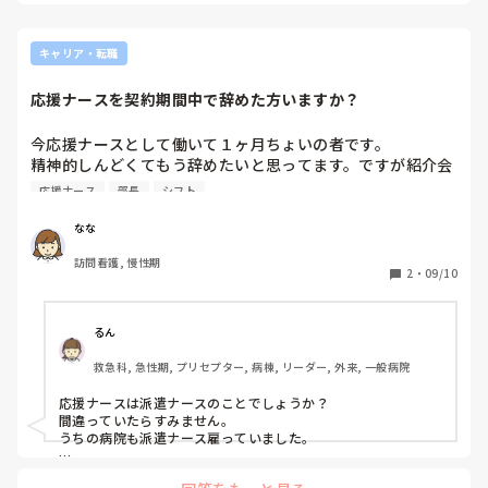
すね😣
キャリア・転職
応援ナースを契約期間中で辞めた方いますか？
今応援ナースとして働いて１ヶ月ちょいの者です。

精神的しんどくてもう辞めたいと思ってます。ですが紹介会
社を通していることや、シフトがすでに決まっていることか
応援ナース
部長
シフト
ら辞めるのも気まずいです。

なな
応援ナースを契約期間未満で辞めた方いたらどのようにして
訪問看護, 慢性期
辞めたか、流れを聞きたいです。よろしくお願いします。
2
・
09/10
（師長、部長と面談はあったか、決まってるシフトはやって
辞めたのか、スタッフの反応、など)
るん
救急科, 急性期, プリセプター, 病棟, リーダー, 外来, 一般病院
応援ナースは派遣ナースのことでしょうか？

間違っていたらすみません。

うちの病院も派遣ナース雇っていました。

自分の体調が一番です。
