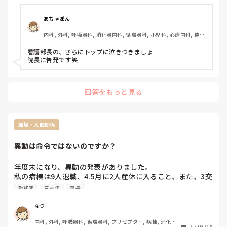
看護部長からパワハラ手紙が来ました

改善しないなら面談だと脅しの手紙です

あちゃぽん
「ビッチ、あばずれ、けがれる」言われたと

内科, 外科, 呼吸器科, 消化器内科, 循環器科, 小児科, 心療内科, 整形
こんなことは言っていません

外科, 産科・婦人科, 耳鼻咽喉科, 皮膚科, 泌尿器科, リハビリ科, 総
嫌悪感が増すと言いました

合診療科, 救急科, 超急性期, ICU, CCU, HCU, その他の科, ママナー
看護部長の、さらにトップに泣きつきましょ

男漁りにしごとしにきているのかな？とは言いました

ス, 外来, 神経内科, 脳神経外科, NICU, 消化器外科, 一般病院, 慢性
院長に告発です笑
期, 回復期, 終末期, オペ室, 透析, 検診・健診
正論を言っただけなのに悪口を言ったことになっています

非常識なことをしているのは看護Hなのに自作自演でしょう
か？

回答をもっと見る
「ビッチ、あばずれ、けがれる」と言われたと自分から看護
部長へ泣きついた？羞恥心はないのかと疑問に思います

看護Hは20後半と聞いてます　

この年代になると考え方が違ってくるのでしょうか？

職場・人間関係
看護部長もおかしいです

パワハラ行為を自覚なくやっている昭和初期のガサツで下品
異動は命令ではないのですか？
な人柄なので

まともなことが通らないのです

年度末になり、異動の発表がありました。

忖度、言ったもん勝ちの職場です

私の病棟は9人退職、4.5月に2人産休に入ること、また、3交
正直ものはバカを見るとはよく言ったもので

代のためスタッフがマイナスになります。

勤務表
三交代
部長
まさにそれです

ですので、当然異動者が来ると思っていました。

誰かに理解してもらいたくて投稿しました
しかし、いざ発表されてみると異動者0。

なつ
他の病棟間ではそれぞれ何人かの異動はあります。

内科, 外科, 呼吸器科, 循環器科, プリセプター, 病棟, 消化器
7
・
03/18