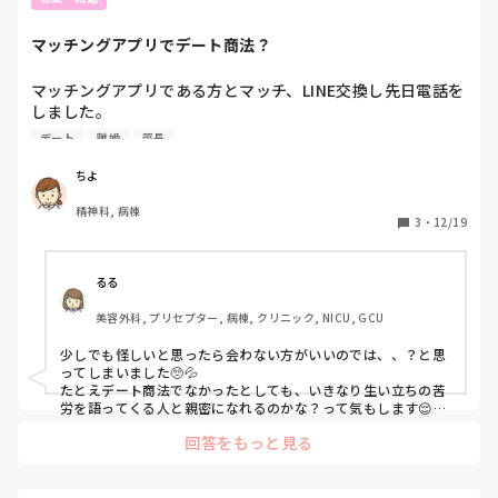
マッチングアプリでデート商法？
マッチングアプリである方とマッチ、LINE交換し先日電話を
しました。

その際今度会う約束もしたのですが、電話の節々で違和感を
デート
離婚
部長
感じ、これはデート商法なのでは？と疑っています。皆さん
の意見を聞かせてください。

ちよ
精神科, 病棟
相手の属性

3
・
12/19
　同い年、写真イケメン、プロフィールめちゃくちゃ印象い
い、シフト勤務（週単位、融通利きやすいと）、おそらくプ
ライベートモード（検索に出てこない）での利用

るる
美容外科, プリセプター, 病棟, クリニック, NICU, GCU
電話での違和感

　・時間は20時頃だがなぜか相手は職場の休憩室で電話。後
少しでも怪しいと思ったら会わない方がいいのでは、、？と思
ろからテレビらしき物音も聞こえる。

ってしまいました🥺💦

　・笑い方が不自然、変に盛り上げようとしている。

たとえデート商法でなかったとしても、いきなり生い立ちの苦
　・仕事がブライダルジュエリー関係と話し、いずれ独立し
労を語ってくる人と親密になれるのかな？って気もします😌話
の流れがあったのかもしれませんが、、

たい、今の会社は独立を支援してくれるのでがんばりたいと
回答をもっと見る
熱弁。お世話になっている部長が独立するから〜、独立のた
物騒な事件も多いので気をつけて過ごすに越したことはないで
めのイベントがあって〜などなど。

す！素敵な人と出会える機会がまたあると思います！！
　・初めての電話にも関わらず、突然自分の生い立ちの苦労