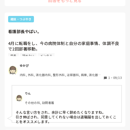
回答をもっと見る
紹介会社、その職場の師長さんに伝えて辞めたい故を伝えまし
ょう。

シフトが決まっていても辞められます。
雑談・つぶやき
看護部長やばい。
4月に転職をし、今の病院体制と自分の家庭事情、体調不良
で2回部署移動。

さらにの家庭事情により今の病院を辞めたいことを部長にい
部長
辞めたい
メンタル
ったら、君さーから始まり家庭事情に口をだされ、紹介会社
使って、お金と時間もかけてるんだよ。辞めるのはいいけ
ゆかぴ
ど、12月いっぱいと言われた。次の所前から決まっていて待
内科, 外科, 消化器内科, 整形外科, 泌尿器科, 病棟, 消化器外
ってもらってるのに。

1
・
09/13
科, 一般病院, 慢性期, 回復期, 終末期
部長あんたは、私の親でも身内でもない他人なんだから、人
の家庭事情に首つっこむなー。だから禿げてるだな。
りん
その他の科, 訪問看護
そんな言い方をされ、余計に早く辞めたくなりますね。

引き伸ばされ、同意してくれない場合は退職届を出しておくこ
とをオススメします。