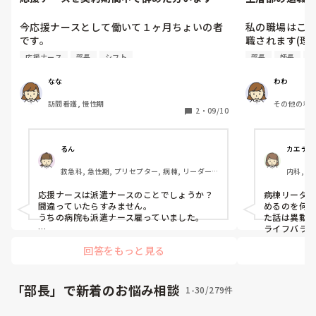
か？
今応援ナースとして働いて１ヶ月ちょいの者
私の職場はこ
です。

職されます(理由
精神的しんどくてもう辞めたいと思ってま
応援ナース
部長
シフト
部長
師長
メ
す。ですが紹介会社を通していることや、シ
病棟でリーダ
フトがすでに決まっていることから辞めるの
人さんと上司
なな
わわ
も気まずいです。

はよく聞きます
訪問看護, 慢性期
その他の科, 
2
・
09/10
応援ナースを契約期間未満で辞めた方いたら
上層部の方が
どのようにして辞めたか、流れを聞きたいで
る事なのでし
す。よろしくお願いします。（師長、部長と
しょうか？

るん
カエデ
面談はあったか、決まってるシフトはやって
救急科, 急性期, プリセプター, 病棟, リーダー, 
内科, 精
辞めたのか、スタッフの反応、など)
みなさんの病
外来, 一般病院
ーダー, 
応援ナースは派遣ナースのことでしょうか？

病棟リーダ
間違っていたらすみません。

めるのを何
うちの病院も派遣ナース雇っていました。

た話は異動
ライフバラ
自分の体調が一番です。

転職と聞いて
回答をもっと見る
紹介会社、その職場の師長さんに伝えて辞め
たい故を伝えましょう。

役職者の方
シフトが決まっていても辞められます。
ヘッドハン
の同じ役職
「部長」で新着のお悩み相談
1-30/279件
り格上だしお
人脈って大