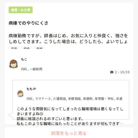
看護・お仕事
病棟でのやりにくさ
病棟勤務ですが、師長はじめ、お気に入りと仲良く、強さを
しめしてきます。こうした場合は、どうしたら、よいでしょ
うか。一度、部長には、相談しとますが、問題とは、とらえ
部長
師長
病棟
られてないですが、職場環境は、悪くなっています。
もこ
内科, 一般病院
2
・
10/30
ももか
内科, ママナース, 介護施設, 老健施設, 保健師, 保育園・学校, 派遣
このような雰囲気になってしまったら職場環境は悪くなってし
まいますよね😢

部長に相談されるのすごいと思います。

私もこのような職場に当たったことがありますが何もできずに
異動を希望しました。

回答をもっと見る
質問の答えにはなってないですが、良い方向に向かうといいで