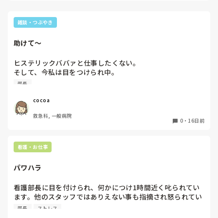
このようなやり方は陰湿でしょうか、また退職届などは書く
がんばってー！
必要があるのでしょうか？

雑談・つぶやき
助けて〜
ヒステリックババァと仕事したくない。

そして、今私は目をつけられ中。

私は悪くないのに、被害妄想。

部長
やっぱり、部長がいうように心の病気だ。

部長さんどうにかしてくれ〜。

cocoa
私は心が病みそうだ。

救急科, 一般病院
だって、ここ2ヶ月次々と悪いことが起こるんだもん。
0
・
16日前
看護・お仕事
パワハラ
看護部長に目を付けられ、何かにつけ1時間近く叱られてい
ます。他のスタッフではありえない事も指摘され怒られてい
ます。毎回過去の事も持ち出され、人前であろうがお構いな
部長
ストレス
しに言われ続けます。ストレスで毎回吐いています。看護師