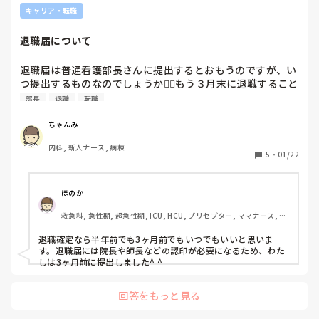
を語ってくる。（親が離婚しシングルマザーの家庭で育っ
キャリア・転職
た、母親に恩返しするためにこの仕事を頑張りたい、などな
ど）

退職届について
　・電話後、マッチングアプリの方を見ると相手のアカウン
トが消えている（非表示？）

退職届は普通看護部長さんに提出するとおもうのですが、い
つ提出するものなのでしょうか😵‍💫もう３月末に退職すること
違和感が一つならいいのですが、これだけ見つかると怪しい
は伝えてます。
部長
退職
転職
気がします。看護師ってある程度稼ぎもあって狙われそうで
すし、デート商法で検索すると同じような手口もありまし
ちゃんみ
た。会うべきでしょうか？顔はマジで好みなので顔だけ見て
帰るか迷います。
内科, 新人ナース, 病棟
5
・
01/22
ほのか
救急科, 急性期, 超急性期, ICU, HCU, プリセプター, ママナース, リ
ーダー, 外来
退職確定なら半年前でも3ヶ月前でもいつでもいいと思いま
す。退職届には院長や師長などの認印が必要になるため、わた
しは3ヶ月前に提出しました^ ^
回答をもっと見る