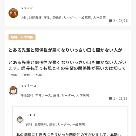
時々、なぜこの人が？って人が異動したりしてよくわかりま
せん。

シラミミ
看護師長、部長経験者の方いらっしゃいましたら教えてくだ
内科, 訪問看護, 学生, 保健師, リーダー, 一般病院, 大学病院
さい。、
2
・
02/26
職場・人間関係
とある先輩と関係性が悪くなりいっさい口も聞かない人がい
ます。師長も周り...
とある先輩と関係性が悪くなりいっさい口も聞かない人がい
ます。師長も周りも私とその先輩の関係性が悪いのは知って
いて、師長が部長にその先輩の異動を掛け合ってくれ4月に
部長
異動
師長
異動することが決まりました。

私の陰口を叩く先輩と関わることがなくなるので気が楽にな
ママナース
りましたが…先輩は異動することが納得いかないみたいで…
呼吸器科, ママナース, 病棟, リーダー, 大学病院
１年したらすぐに戻ってくるつもりとかまわりに話していま
1
・
02/28
す。ごねたら異動できると思っていますが…

人事異動って、そんなゴネたら早々に異動できるものなので
しょうか？

こすけ
内科, 循環器科, 病棟, リーダー, 一般病院
私との関係性は悪いのに、今いる病棟への執着が酷くてとに
かく異動したくない。ここがいいと先輩は駄々こねてます。
私の病棟にも過去にそういった関係性の方がいまして、異動し