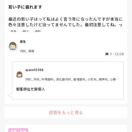
ストレスたまります！

若い子に疲れます
うまくやっているうちはミスの粗探し、些細なことでつつい
てくる

最近の若い子はって私はよく言う年になったんですが本当に
この年で髪型を注意、デカい声で怒られたから前髪カット泣

色々注意したけど治ってませんでした。最初注意してね。っ
昭和初期の頑固親父みたいなひとだからパワハラわかってな
て言って次に夜勤明けで疲れて注意する元気も無くLINEで怒
い

部長
明け
夜勤
りそれをうざいと部長に報告して私が怒られる始末、

周りもそこで育ってるから始末悪く同調する仲間がいない

そして話聞かない始末
匿名
内科, 病棟
3
・
11/28
ajane55566 
内科, 外科, 呼吸器科, 消化器内科, 循環器科, 小児科, 精神科, 心療内
科, 整形外科, 美容外科, 産科・婦人科, 泌尿器科, ママナース, パパ
ナース, 訪問看護, 介護施設, 老健施設, 離職中, 保健師, 神経内科, 消
看護師在忙兩個人
化器外科, 保育園・学校, 小規模多機能, 看護多機能, 助産師
回答をもっと見る
恋愛・結婚