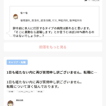
外科, 一般病院
看護部長から何人かに私の病棟への異動の打診があった人は
いるみたいですが、断ったみたいです。

なーな
私は異動は命令で、嫌なら退職なのかなと思っていました。

循環器科, 救急科, 超急性期, ICU, 神経内科, 脳神経外科
しかし、選択権があることを今回知りました。

選択権があることで私の病棟は誰も来ることがなく、4月の
辞令前に本人に打診するタイプの病院は断れると思います。
勤務表は激務です。

「そこに異動なら退職します」とか言うとほぼ100%断れるの
ではないでしょうか...？
確かに私の病棟は人間関係の評判が悪いので異動したくない
気持ちは多いにわかるのですが、、、

回答をもっと見る
キャリア・転職
1日も経たない内に再び質問申し訳ございません。転職につ
いて深く悩んでお...
1日も経たない内に再び質問申し訳ございません。

転職について深く悩んでおります。

22歳の看護師です。

災害
ハローワーク
部長
2020年4月に総合病院に就職。

moon
私は患者さんと密に関わって看護をしたかったこと・夜勤を