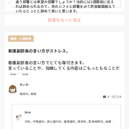
違う部署とは希望の部署でしょうか？法的には2週間前に伝え
れば辞められるので、次のシフトと部署をみて許容範囲超えて
いたらとっとと辞めて良いと思います。
回答をもっと見る
職場・人間関係
看護副部長の言い方がストレス。
看護副部長の言い方でとても傷付きます。

言っていることや、指摘してくる内容はごもっともなことだ
とは思うのですが、言い方がきついなと思ってしまいます。
部長
指導
皆が思っているようで看護部長から指導されているようなの
ですが直りません。

すいか
そんな人が看護副部長なので、その下の私たちは耐えるしか
精神科, 病棟
ないのかなと思うとしんどいです。

4
・
07/24
そのうち部長になるのかと思うとお先真っ暗。
hiro
内科, 呼吸器科, 消化器内科, 循環器科, 精神科, 耳鼻咽喉科, 皮膚科, 
急性期, 病棟, 神経内科, 一般病院, 慢性期