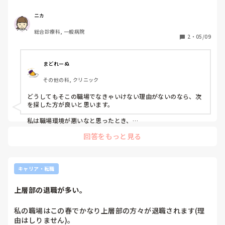
ら仕事をしたらどうか部長が進めていたらしく、ドン引きし
ました。やめるべきなのか、私も相談したらこんなふうにい
ニカ
われるのか。。

総合診療科, 一般病院
怖くなりました。次を探した方がいいですかね。。
2
・
05/09
まどれーぬ
その他の科, クリニック
どうしてもそこの職場でなきゃいけない理由がないのなら、次
を探した方が良いと思います。

私は職場環境が悪いなと思ったとき、

心身を脅かされるような環境に無理をしてまでしがみつく必要
回答をもっと見る
があるのか、

そこまでして留まる価値があるのか

ということを考えます。

我慢をして留まることと、転職活動の大変さを天秤にかけたと
キャリア・転職
きに、どちらに傾くかというのをいつも考えていますね。

上層部の退職が多い。
職場はそこだけではないと思います。
私の職場はこの春でかなり上層部の方々が退職されます(理
由はしりません)。
