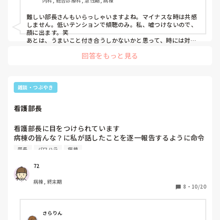
内科, 総合診療科, 急性期, 病棟
ています。

長へチクり

同じような状況の方いますか？

私から喧嘩をふっかけたとチクリを入れたのか？

難しい部長さんもいらっしゃいますよね。マイナスな時は共感
しません。低いテンションで傾聴のみ。私、嘘つけないので、
原因がどおあれ声を荒げた方が悪いと私が一方的に怒られま
顔に出ます。笑

した

あとは、うまいこと付き合うしかないかと思って、時には対立
さらには異動も視野に！？

しても良いと思います。

喧嘩をふっかけて先に声を荒げたのは20半ば女性看護なんだ
回答をもっと見る
でも、部長さんになるくらいなんだから、それなりに良い所も
けど

あるのでは？上手い事、持ち上げて関わるようにしています。
相手の意見もしっかり受け止めて、自分たちの意見もぶつけま
主任も看護部長の小判鮫のような人です

す。仕事も代わりにできる事は私はやります。できない事は、
一言、悔しい！！！

こうだからできませんとハッキリ言うべきだと思います。師長
雑談・つぶやき
男つくるなら他所で探せよと思う！
会とか、看護部のトップの会議できちんとお話しします。他の
方の意見も聞けると思いますよ。

看護部長
部長さんの良い所は、とことん持ち上げて、嫌なところはみん
なで説得するようにしています。笑

私も色々言われてると思いますが、まずこちらからどんどん関
看護部長に目をつけられています

わっています。

病棟の皆んな？に私が話したことを逐一報告するように命令
こみなさんはきっとスタッフに優しいんでしょね！素晴らしい
してるそうです

部長
パワハラ
病棟
です。だから、決して誰も部長さんと同じ考えの人だと思われ
看護部長からもはっきりと言われました

ていませんよ。自信持ってください。
かなり高度なパワハラですよね？

72
皆んな誇張してチクりを入れてることがわかりました

病棟, 終末期
看護部長が感情剥き出しにして怒鳴りにきました！

8
・
10/20
かなりのパワハラですよね？
さらりん