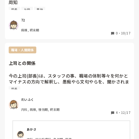
周知

2人目らしい

部長
お局
男性
自分からアプローチしたみたいと

20半ば女性看護は仲の良い同僚には自ら打ち明けたという

72
この女性、酒にタバコを吸うらしい、気が強い女

病棟, 終末期
上司への忖度が半端ない！

0
・
10/17
隠れてコソコソ付き合って別れて、また付き合って

2人とも男性介護だという

このような女性はこりずに院内で男漁りを繰り返すのかな？

職場・人間関係
どうでしょうか？

職場で男性介護ばかり狙っている？

上司との関係
別れた時、気まずくならないのかと疑問に思います

同僚からこの話を聞いて男漁りする人とは関わりたくないと
今の上司(部長)は、スタッフの事、職場の体制等々を何かと
話してたら20前半の女性外人の介護が盗み聞き看護部長へチ
マイナスの方向で解釈し、愚痴やら文句やらを、聞かされま
クり

す。時にはスタッフの批判等を所構わず言っているときもあ
部長
男漁りと言ったのにビッチに変換されてた！笑笑

ります

お局もチクり？アバズレと私が言ってたとチクリを入れたの
私は直属の部下にあたります。遠回しに、私に代わりに動く
だいふく
か？

ように言っているのか？と感じたりもしますが、納得できな
あらぬ噂を流したと私が看護部長から怒られました

内科, 病棟, 慢性期, 終末期
いことまで配慮するきにはなりません

4
・
12/17
実に理不尽

トップとして、スタッフに対してこのような対応をする事
関わりたくないから距離あけたら20半ば女性看護が無視して
に、私自身までも同じ考えであると誤解を、受けるのではな
くるとか被害者ぶりのイチャモンつけてきてからの食いかか
いかと気分が悪くなるときもありますし、恐らく私の批判も
あかさ
ってきました！

何処かで言っているのだろうと、段々信じられなくなってき
あまりに頭にきたから声がデカくなったところ主任が看護部