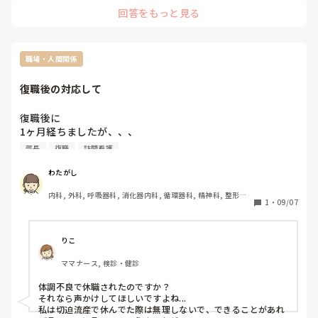
回答をもっと見る
職場・人間関係
復職後の対応して
復職後に

1ヶ月経ちましたが、、、

いまだに一度も体調大丈夫？と管理者から言われたことあり
部長
復職
訪問看護
ません。

わたがし
その上の部長クラスの人からは面談の時に1回聞かれるくら
内科, 外科, 呼吸器科, 消化器内科, 循環器科, 精神科, 整形外
い。

1
・
09/07
科, 耳鼻咽喉科, 皮膚科, 泌尿器科, リハビリ科, 訪問看護, 神
まぁ聞かれても、管理者との3者面談なのでしんどいと言え
経内科, 脳神経外科, 慢性期, 回復期, 終末期
る空気感ではないのですが。。

りこ
復職された方は直属の上司からどんな感じで話しかけられて
ママナース, 検診・健診
いますか？？？

体調不良で休職されたのですか？

訪問看護というのもあり、かなり体力勝負なところもあるの
それなら声かけしてほしいですよね...

で何も思われていないと思うとなんか辛いです。

私は切迫流産で休んでた際は無理しないで、できることがあれ