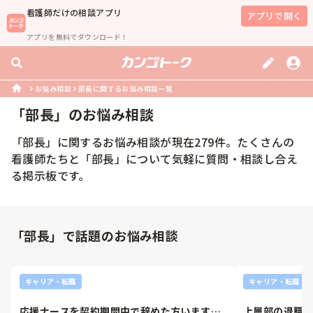
看護師
だけの相談アプリ
アプリで開く
アプリを無料でダウンロード！
お悩み相談
部長に関するお悩み相談一覧
「
部長
」のお悩み相談
「
部長
」に関するお悩み相談が現在
279
件。たくさんの
看護師
たちと「
部長
」について気軽に質問・相談し合え
る掲示板です。
「部長」で話題のお悩み相談
キャリア・転職
キャリア・転職
応援ナースを契約期間中で辞めた方います
上層部の退職