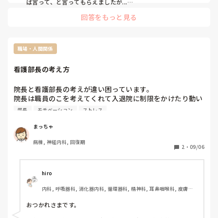
ば言って、と言ってもらえましたが...

訪問看護という大変な職場な分周りに気遣う余裕がないのかも
結局自分から言わないと伝わらないよっていうスタンスなん
回答をもっと見る
れないですね...
ですかね？
職場・人間関係
看護部長の考え方
院長と看護部長の考えが違い困っています。

院長は職員のこを考えてくれて入退院に制限をかけたり動い
てくれるのですが看護部長は経営を優先して薬剤師が居ない
部長
モチベーション
ストレス
日でも1日くらい看護師が薬を見れば良いと入院受けするス
タンスです。

まっちゃ
院長は薬剤師不在日は入院受けしない考えを持っています。

病棟, 神経内科, 回復期
部長の考えを聞いて不安しか無いですが…皆さんはどう思い
2
・
09/06
ますか？
hiro
内科, 呼吸器科, 消化器内科, 循環器科, 精神科, 耳鼻咽喉科, 皮膚科, 
急性期, 病棟, 神経内科, 一般病院, 慢性期
おつかれさまです。
