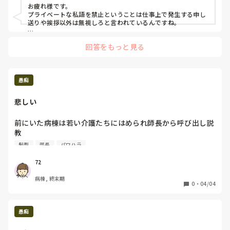
主任たちから詰所で2対1で注意？説教を受けました

お疲れ様です。

新人さんと仲良くなりたくてカルテ書き中に食べ物の話をサ
プライベートな私語を禁止ということは仕事上で発生する申し
ラッとしただけです

送りや挨拶以外は無視しろと言われているんですね。

調子こいてきたと主任たちから言われました

レッドカードになって看護部長室へ呼び出されたらその後はど
反論したら看護部長へ言うしかない、しばらく様子見ると

回答をもっと見る
うなるのでしょうか‥？

普通じゃないです

学生から成り上がった人たちは同期が多いのか仲良しこよし

他の診療科の人もみなさん真面目にそんなことをしてるんです
この病棟には異動で入る職員がいないそうです

か？

わたしは他病棟から異動してきたのですが

それとも特定の人だけ目をつけられて監視されているのでしょ
愚痴
これでは職員間で会話がなく連携も取りづらく孤立します

うか‥？

私なら他の部署の雰囲気が良さそうなら異動願いを出すと思い
この病棟の雰囲気とパワハラをしているのに自覚がない看護
悲しい
ます。同じ病院内でも部署により雰囲気が違うことは多々あり
部長に困っています

ますので同期にも話を聞いてみてください。

看護部長や主任に取り入るのに忖度が横行、チクリもです

私も主任経験がありますがまず部下に対して「調子こいてき
前にいた病棟は若い介護たちにはめられ師長から呼び出し説
ストレス発散、どうしたらいいのか？

た」なんて言葉を投げかけたことがないです。ちょっとおかし
教

みなさんの意見が聞きたく投稿しました

い方ですね‥
介護らのチクリを鵜呑みにした看護部長

髪型
部長
パワハラ
お返事ください

看護部長自ら監修している病棟に異動させられました

お願いします
わたしの人物像をこうだから我慢してみてやれと、そこの病
72
棟看護たちへ異動前に看護部長か言ったと聞かされました

病棟, 終末期
あきらかに孤立するようなやり口で異動前からパワハラ

0
・
04/04
どんな人物像と伝えたのか？悪口でしかない

皆、一線を引いた態度

基本、無駄口しようもんなら看護部長室へ呼び出しくらう

愚痴
看護部長監修の病棟、利害関係とかよく言う

こんなんで職員ギスギスするじゃないかと思うが学生からの