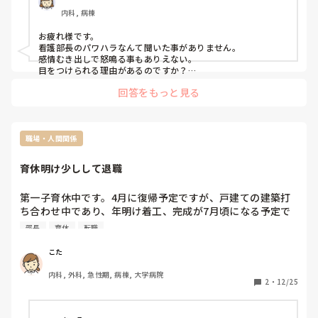
内科, 病棟
お疲れ様です。

看護部長のパワハラなんて聞いた事がありません。

感情むき出しで怒鳴る事もありえない。

目をつけられる理由があるのですか？

普段関わることのない看護部長からパワハラを受けるなんて、
回答をもっと見る
ちょっと考えにくいですよね。

師長はいったい何をしてるのかと思いますが。
職場・人間関係
育休明け少しして退職
第一子育休中です。4月に復帰予定ですが、戸建ての建築打
ち合わせ中であり、年明け着工、完成が7月頃になる予定で
す。今の職場までは１時間半の距離となるため引越しをしな
部長
育休
転職
いといけないのですが、いつ師長へ言うべきか悩んでいま
す。復帰はする予定ですが、3ヶ月程度で辞めてしまうので
こた
気まずいということと、既に辞めた先輩から「うちの病棟は
内科, 外科, 急性期, 病棟, 大学病院
年度ごとでしか辞められないから辞めるなら年内に伝えてお
2
・
12/25
いた方がいいよ(看護部長が決めたそうです)」と言われまし
た。
