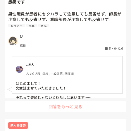
愚痴です
成り上がりの看護たちで成り立つ病棟、自然と連携とれて
る？

男性職員が患者にセクハラして注意しても反省せず、師長が
わたしは異例の異動だから溶け込めない

注意しても反省せず、看護部長が注意しても反省せず。

しばらくは静かにしてたけど新しい人が来たから軽く話した
このセクハラも一回二回のレベルじゃない。

セクハラ
部長
男性
ら主任たちに呼び出しくらう

患者が認知症ってこともありセクハラをされたこと覚えてい
反論したら看護部長室だと言う

ないから被害届が出ることもない。

び
この主任たちも他所をしらない人たち

今では看護部長に逐一報告しても「気持ち悪いねぇ」で終わ
看護部長のやり方が当たり前と思っている

病棟
りで男性職員に対する処罰なし。

5
・
04/16
もはやワンマン経営

看護部長は何やっても咎められないと思っているのか？

職員を呼び捨て、犬のように呼びつけ、2度呼んで来なかっ
しおん
たら院内放送かけるピッチが鳴る

ある時はお気に入りの職員なのか？いじられ役の男性主任が
リハビリ科, 病棟, 一般病院, 回復期
いる

「おまえは犬だ！ワン！ワ、ワン！」いきなり大きな声で言
はじめまして！

文章読ませていただきました！

い出す

景気付けと言わんばかりに肩や尻を平手でパンッ！イタイや
それって普通じゃないとわたしは思います…

つ

なんで流せるのか意味がわかりません…
感情起伏はげしい瞬間湯沸かし器

回答をもっと見る
人を見る目があると自負しているようで勘ぐり気持ちを探っ
てくる

精神鑑定しているかのように

新人看護師
みんな忖度横行チクリ横行、自己防衛で必死
