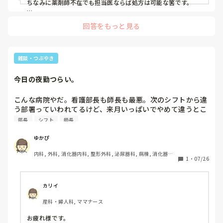
ちなみに薬剤師不在でも担当医ならば処方は可能な筈です。

なので、どちらの考えもあながち間違えてない気がします
回答をもっと見る
雑談・つぶやき
今日の夜勤つらい。
こんな病院やだ。看護部長も師長も最悪。次のシフトから違
う部署っていわれてるけど、来月いっぱいでやめて違うとこ
ろへ行ってもいいですか？4月に転職したばかりですが。
部長
シフト
師長
ゆかぴ
内科, 外科, 消化器内科, 整形外科, 泌尿器科, 病棟, 消化器外
1
・
07/26
科, 一般病院, 慢性期, 回復期, 終末期
カリイ
産科・婦人科, ママナース
お疲れ様です。
