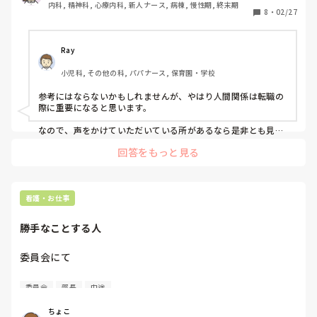
内科, 精神科, 心療内科, 新人ナース, 病棟, 慢性期, 終末期
経験したかったため病棟勤務を強く望んでいましたが、まっ
8
・
02/27
たく希望していない手術室へと配属されました。

予想通り、患者さんとの関わりが薄すぎる手術室はまったく
合いませんでした。そして夜勤も経験出来ませんでした。

Ray
それが原因で鬱による休職を2〜3回繰り返しました。

小児科, その他の科, パパナース, 保育園・学校
そんな事態に発展しても異動が叶わず、1月末にて退職しま
した。

参考にはならないかもしれませんが、やはり人間関係は転職の
際に重要になると思います。

現在、転職活動をしております。

自身が心療内科に通ったこと・そこの主治医と公認心理師に
なので、声をかけていただいている所があるなら是非とも見学
に行ったり、面接を受けてみてもいいのかな、と思いますよ。

憧れを持っていること・患者さんと密に関わりたい気持ちが
回答をもっと見る
あって精神看護に興味を持っています。

経験年数のみを気にする病院なら、断ればいいですし、やりた
先日、とある精神科病院の面接を受けましたが、面接で事務
い事を優先させてもいいのかな、と思います。

長から｢1年未満で辞めるなんてやっぱりこっちからしたら根
性ないわ!!｣などなど、怒鳴り散らされて結局不合格。

自分なら、やりたい事が出来る場所で人間関係(上司の人柄)が
看護・お仕事
経歴しか見ていませんでした。

良ければ、それ以外の条件が多少下がっても受けますね。

勝手なことする人
やりがいがあった方が、長続きしますし。

そして今、ある精神科病院を受けようかどうか、とても迷っ
ております。

もちろん、どこに行っても自己研鑽は必要になるので、日々勉
委員会にて

そこは、2月の頭に合同就職説明会に参加した際に看護部長
強にはなりますし。
が私を見て｢初々しいね。｣と言って下さりました。

看護部長からの提案で、研修アンケートを紙から初めて
委員会
部長
中途
その後、わざわざ私の方に電話をかけて下さり、｢とても好
Googleフォームに変えることになりました。

印象だった。見学にでもぜひ来て欲しい。そしてその後面接
同じ委員会に出席していたNs、出来上がるまで少し待って
ちょこ