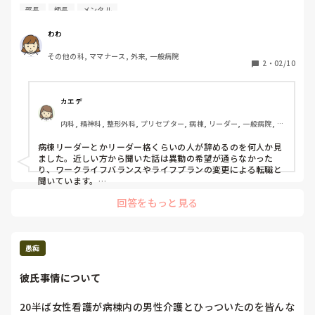
部長
師長
メンタル
病棟でリーダーまでやって、医者の対応や新人さんと上司の
板挟みが嫌になって辞める話はよく聞きます。

わわ
その他の科, ママナース, 外来, 一般病院
上層部の方が定年以外で辞めることはよくある事なのでしょ
2
・
02/10
うか？ヘッドハンティングでしょうか？

みなさんの病院はいかがですか？
カエデ
内科, 精神科, 整形外科, プリセプター, 病棟, リーダー, 一般病院, 慢
性期
病棟リーダーとかリーダー格くらいの人が辞めるのを何人か見
ました。近しい方から聞いた話は異動の希望が通らなかった
り、ワークライフバランスやライフプランの変更による転職と
聞いています。

回答をもっと見る
役職者の方も一人辞められましたが、それはヘッドハンティン
グみたいです。別の病院？の同じ役職になるそうですが、病院
がうちより格上だしお給料が上がるそうです。

人脈って大事だなぁと思いますね…！笑
愚痴
彼氏事情について
20半ば女性看護が病棟内の男性介護とひっついたのを皆んな