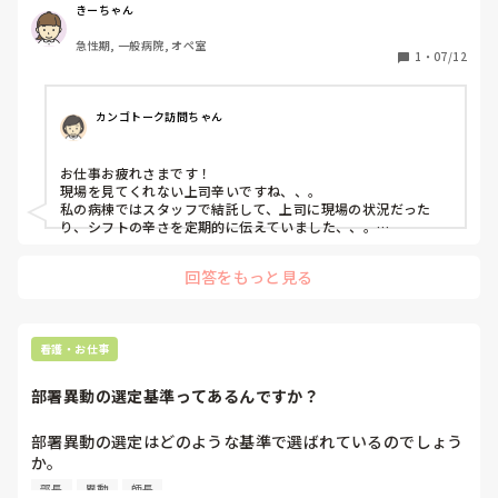
神科に挑戦したいと考えております。

きーちゃん
また、これは甘い考え方だとは充分分かっておりますが、精
急性期, 一般病院, オペ室
神科病院は手術室がありません。手術室が向いてないという
1
・
07/12
ことが痛いほど分かっているため、手術室のないところがい
いのです。例え総合病院への入職が出来たとしても｢手術室
経験あるよね｣っていう理由で手術室へと飛ばされる可能性
カンゴトーク訪問ちゃん
が高いです。手術室になると合わなすぎることでまた鬱を繰
り返します 。

お仕事お疲れさまです！

ハローワークで療養型病院・精神科病院など色々求人も出し
現場を見てくれない上司辛いですね、、。

てもらいましたが、圧迫面接がかなりのトラウマになってい
私の病棟ではスタッフで結託して、上司に現場の状況だった
るせいか、｢どうせ経歴しか見てないんだろう。書類選考で
り、シフトの辛さを定期的に伝えていました、、。

落とされる。病棟経験がないからダメとか、即戦力にならな
どうかお体にお気をつけてお仕事されてください。
いと思われているんだろう。｣と思ってしまいます。

回答をもっと見る
だからこそ、説明会で出会った看護部長からのお言葉が嬉し
く、そこに行こうかという考えが大きいのです。

本当に、今自分自身でもどうしたいのかが分からなくなって
看護・お仕事
きました。

唯一分かっていることは今は病棟で働きたいという気持ちが
部署異動の選定基準ってあるんですか？
あることです。

とても悩んでいます。

部署異動の選定はどのような基準で選ばれているのでしょう
見学だけでも行ってみてもいいのでしょうか?

か。

みなさんならどうされますか?
その部署での勤続年数は大切になってくると思いますが

部長
異動
師長