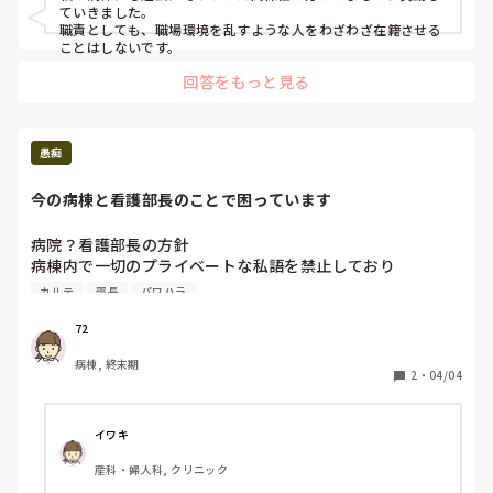
ていきました。

職責としても、職場環境を乱すような人をわざわざ在籍させる
ことはしないです。
回答をもっと見る
愚痴
今の病棟と看護部長のことで困っています
病院？看護部長の方針

病棟内で一切のプライベートな私語を禁止しており

目についたら主任たちが看護部長へチクリをいれます

カルテ
部長
パワハラ
イエローカードからレッドカードになると看護部長室へ呼び
出し

72
ほんの些細な会話ですら許されない

病棟, 終末期
利害関係ということばをたまに聞きます

2
・
04/04
看護部長には理想の病棟づくりがあるようです

学生から育て上げた看護ばかりで人員を揃えているので

ここの病棟の看護は一般の仕事場を知らずこの光景が当たり
イワキ
前と認識しています

産科・婦人科, クリニック
夜勤明けで主任たちに捕まりました
