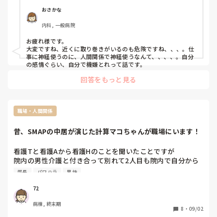
詰所のど真ん中でお気に入りの男性主任を呼び捨てからのー
おさかな
お前呼ばわりからのー犬呼ばわりからのー

内科, 一般病院
わん！わん！！わん！！！

デカい声で吠え始めた💦

お疲れ様です。

イヤイヤ、この人、看護部長ですよ

大変ですね、近くに取り巻きがいるのも危険ですね、、、。仕
で、夜勤でヤバいよ💦と会話したんだけど

事に神経使うのに、人間関係で神経使うなんて、、、、。自分
夜勤者に数名の裏切り者がいて看護部長へチクり

の感情ぐらい、自分で機嫌とれって話です。
それから目をつけられたの！

回答をもっと見る
夜勤者へ私が何を話してたのかを看護部長がこっそり聞き出
していると判明！

コレ、監視、マークされてる！

最近、イエローカード手紙が来た！

職場・人間関係
次は看護部長室に呼び出しか？

そんなに辞めさせたいのか？

昔、SMAPの中居が演じた計算マコちゃんが職場にいます！
詰所のど真ん中でワンワン吠えるから噂されるんやないか

それを逆恨みか？

看護Tと看護Aから看護Hのことを聞いたことですが

もはや、やることなすこと全てパワハラ

院内の男性介護と付き合って別れて2人目も院内で自分から
マークされてる

アプローチして男性介護とくっついたと

部長
パワハラ
男性
パワハラ受けてるという認識でよいのか？

少し前にポイント稼ぎのために看護部長へチクられたことも
私のことをリークしてゴマスリ忖度する職員がいる

あり職場内で男漁りは嫌悪感が増すし一緒には夜勤をやりた
72
やってられん
くないと言いましたが

病棟, 終末期
このことが本人の耳に入ったようで看護Hが看護部長へ泣き
8
・
09/02
ついたようです
