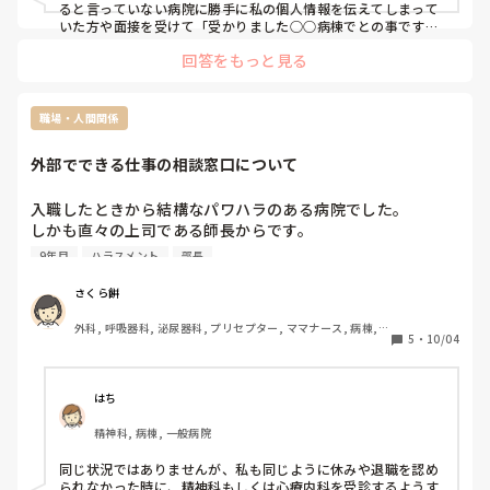
「給料がよかったから。」

ると言っていない病院に勝手に私の個人情報を伝えてしまって
「いくらもらってたんですか⁇」

いた方や面接を受けて「受かりました○○病棟でとの事です」
と報告を受けたのに入職したら全然違う部署だったり…。転職
「夜勤したのと同じくらい」

回答をもっと見る
するのにサイトを使うかどうかさえ迷います。
「だからいくらですか⁇〇〇くらいですか⁇」

「まぁそのくらいです。」

「そんなおいしい話あるわけないじゃないですか。それっ
職場・人間関係
て、それだけのお金出さないとよってこないってことです
よ。それがわからなかったんですか⁇だからこんなことになる
外部でできる仕事の相談窓口について　
んですよ。ちゃんと調べないと。紹介したところもダメだ
な。」

入職したときから結構なパワハラのある病院でした。

しかも直々の上司である師長からです。

なんかイライラしてきて

幾度と酷いことを言われてきましたが、好きで希望して入っ
「もうイライラするので、話終わっていいですか⁇話にならな
9年目
ハラスメント
部長
た科なので頑張ってきました。

いんですけど。」って言ったら

耐えて耐えて2度の育休を取得させてもらって、復職して9年
「だかれそれを踏まえてどんなところがいいかの話を…」

さくら餅
目になります。復職してから益々追い詰められる出来事があ
「もういいです。あなたに紹介してほしくありません。他あ
外科, 呼吸器科, 泌尿器科, プリセプター, ママナース, 病棟, 
りました。

たります。」って言った。

5
・
10/04
リーダー, NICU, GCU, 一般病院
6月に師長に一度退職意思を伝えると、パワハラモラハラ発
言をたくさんされました。この地点で3末退職はokもらえま
なんかムカつきません⁇

した。

入ってみないとわからないことあるし、表示されている募集
はち
散々耐えてきて、今回耐えられなくなりハラスメント窓口に
内容はいいことしか書いてない。

精神科, 病棟, 一般病院
相談に行きました。

なんで辞めたのかとか聞けばよかったけど、人それぞれ辞め
そこから看護部長に繋いでもらって直接話を聞いて下さり、
る理由なんて違うでしょ。ってそのときは思った。

同じ状況ではありませんが、私も同じように休みや退職を認め
12月末退職の了承を得られました。

でも、今回のハラスメントの件があってからはなんで募集し
られなかった時に、精神科もしくは心療内科を受診するようす