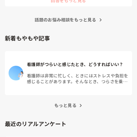
回答をもっと見る
これまでに報連相の研修を何回か受講したことがあります。

私生活でもISBARCを使うようにすると、上達しやすいと思い
ます。

それぞれを「短めの1文」にする練習を繰り返してみてはどう
話題のお悩み相談をもっと見る
でしょう？

報告を良くしたいと考えているまゆナースさんも、きっとでき
るようになります。

新着もやもや記事
ISBARCを使って説明してみました😅

Cが「確認（Confirm）」ではなく「結論（Conclud）」にな
っていますが…

ご参考になれば幸いです。
看護師がつらいと感じたとき、どうすればいい？
看護師は非常に忙しく、ときにはストレスや負担を
感じることがあります。そんなとき、つらさを乗り
越えるためにはどうすればよいでしょうか？この記
事では、看護師がつらさを感じたときの対処法や秘
訣を紹介します。
もっと見る
最近のリアルアンケート