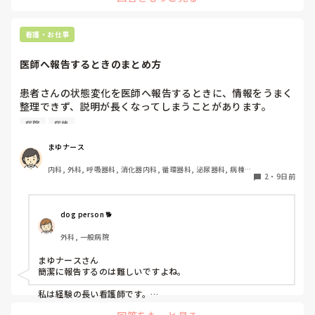
る方多いので少しでも安心して頂ければと思って気をつけてい
ます。
看護・お仕事
医師へ報告するときのまとめ方
患者さんの状態変化を医師へ報告するときに、情報をうまく
整理できず、説明が長くなってしまうことがあります。
SBARを意識していますが、緊張すると伝える順番が分から
病院
病棟
なくなることもあります。皆さんは医師へ報告する前に、ど
のように情報を整理していますか？分かりやすく簡潔に報告
まゆナース
するための工夫があれば教えてください。
内科, 外科, 呼吸器科, 消化器内科, 循環器科, 泌尿器科, 病棟, 
2
・
9日前
消化器外科, 一般病院
dog person 🐕
外科, 一般病院
まゆナースさん

簡潔に報告するのは難しいですよね。

私は経験の長い看護師です。

ISBARCを使い、報連相前に必ずメモを書いて準備します。
