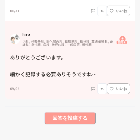
08/31
いいね
hiro
内科, 呼吸器科, 消化器内科, 循環器科, 精神科, 耳鼻咽喉科, 皮
質問主
膚科, 急性期, 病棟, 神経内科, 一般病院, 慢性期
ありがとうございます。

細かく記録する必要ありそうですね…
09/04
いいね
回答を投稿する