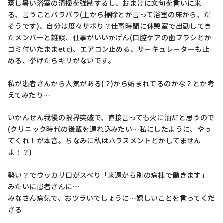
蒸し暑い浴室の清掃を強制するし、おまけに文句を言いに来
る、言うことバラバラ(上から掃除とか言って浴室の床から、だ
そうです)、自分は度々サボり？仕事時間に休憩室で出勤してき
たメンバーと雑談、仕事がいいかげん(口腔ケアの歯ブラシとか
ゴミ付いたままetc)、エアコン止める、サーキュレーターも止
める、挙げたらキリがないです。

私が患者さんから人気がある(？)から妬まれてるのかな？とか考
えてみたり…

いかんせん我慢の限界突破で、直接言っても火に油だと思うので
(クリニック時代の後輩を連れ込みたい…私にしたように、やっ
てくれ！が本音。ちなみに私はハラスメントとかしてません
よ！？)

勢い？でウッカリ口がスベり「来週から別の病棟で働きます」
みたいに患者さんに…

みなさん病気で、おツラいでしょうに…嬉しいことを言ってくだ
さる
