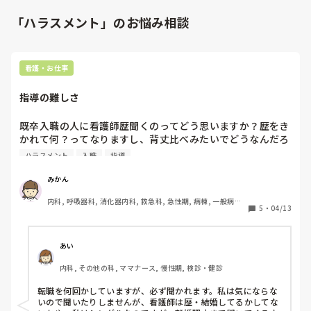
「ハラスメント」のお悩み相談
看護・お仕事
指導の難しさ
既卒入職の人に看護師歴聞くのってどう思いますか？歴をき
かれて何？ってなりますし、背丈比べみたいでどうなんだろ
うって感じてしまいますし、ハラスメントにもなり得るか
ハラスメント
入職
指導
な〜って思ったり…

みかん
わたしは看護師歴よりも、現状を見て判断して指導していく
内科, 呼吸器科, 消化器内科, 救急科, 急性期, 病棟, 一般病院, 
ことが、大事だと思うのですが、みなさんは既卒入職の方に
5
・
04/13
回復期
何年目か聞いてますか？
あい
内科, その他の科, ママナース, 慢性期, 検診・健診
転職を何回かしていますが、必ず聞かれます。私は気にならな
いので聞いたりしませんが、看護師は歴・結婚してるかしてな