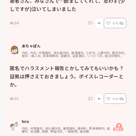
患者さん、みなさんで…励ましてくれて、思わず(少
しですが)泣いてしまいました
08/30
いいね
あちゃぽん
内科, 外科, 呼吸器科, 消化器内科, 循環器科, 小児科, 心療内科, 整形外科, 
産科・婦人科, 耳鼻咽喉科, 皮膚科, 泌尿器科, リハビリ科, 総合診療科, 救
急科, 超急性期, ICU, CCU, HCU, その他の科, ママナース, 外来, 神経内
科, 脳神経外科, NICU, 消化器外科, 一般病院, 慢性期, 回復期, 終末期, オ
ペ室, 透析, 検診・健診
匿名でハラスメント報告とかしてみてもいいかも？
証拠は押さえておきましょう。ボイスレコーダーと
か。
08/31
いいね
hiro
内科, 呼吸器科, 消化器内科, 循環器科, 精神科, 耳鼻咽喉科, 皮
質問主
膚科, 急性期, 病棟, 神経内科, 一般病院, 慢性期