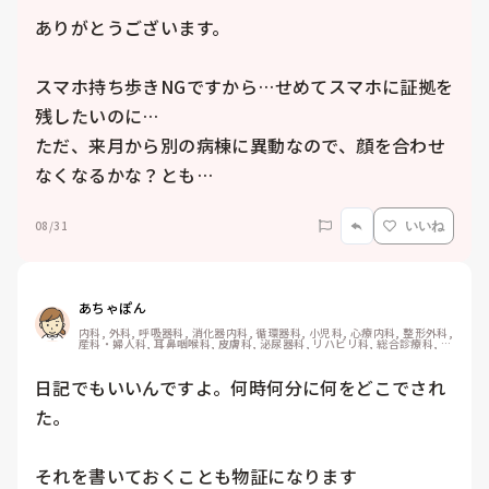
ありがとうございます。

スマホ持ち歩きNGですから…せめてスマホに証拠を
残したいのに…

ただ、来月から別の病棟に異動なので、顔を合わせ
なくなるかな？とも…
08/31
いいね
あちゃぽん
内科, 外科, 呼吸器科, 消化器内科, 循環器科, 小児科, 心療内科, 整形外科, 
産科・婦人科, 耳鼻咽喉科, 皮膚科, 泌尿器科, リハビリ科, 総合診療科, 救
急科, 超急性期, ICU, CCU, HCU, その他の科, ママナース, 外来, 神経内
科, 脳神経外科, NICU, 消化器外科, 一般病院, 慢性期, 回復期, 終末期, オ
ペ室, 透析, 検診・健診
日記でもいいんですよ。何時何分に何をどこでされ
た。

それを書いておくことも物証になります