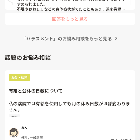
退職理由はハラスメントもありますが、病院に行った訳では
ているのか聞くようにはしてる。

すめられました。

ありませんが自律神経失調症や適応障害などメンタル＋身体
不眠やおねしょなどの身体症状がでたこともあり、過多労働で
初めてのカウンセリングでそんなに責める必要ある⁇

絶対ドクターストップかけられるから、とアドバイスされ受診
症状が出ていることです。（これを師長に6月の地点で伝え
私の心が狭いんですかね…
回答をもっと見る
しました。不眠・不安障害？だったかな、薬もださないでもら
て非常勤で働きたいことも伝えましたが受け入れてもらえ
ってきちんと休養するよう説明され、たしかまず3ヶ月だった
ず。）

かの休職を命じるみたいな診断書かいてもらいました。みんな
今回、師長を通してないため師長には直接言わないといけま
の前で病名も言われたししんどかったですが、その日付で休職
せん。慢性的な人手不足な病棟。そんな中、10-1月までに産
「ハラスメント」のお悩み相談をもっと見る
しました。

休3人と退職者2人が決まっています。…というのを最近、詰
病欠扱いになれば転職活動もしやすいので、同じやり方が通用
するかはわからないですが、おすすめです！
所会で発表されました。（退職者の発表はまだありません
話題のお悩み相談
が、知っています。）

しかもリーダーできる人ばかりが抜けることになります。

今でさえ勤務が組めないと言われている中でこの発表を聞い
て、益々精神的に追い詰められました。

お金・給料
私もリーダーする1人なので勤務が本当に組めない心配、

残されたメンバーに申し訳ない気持ちがある

有給と公休の日数について
でも私もこの状況で3末まで働ける自信がありません。

こちらも生活があるし、4月入職で新たに働くためそれまで
私の病院では有給を使用しても月の休み日数がほぼ変わりま
休みたいために12月末退職を希望しています。

せん。

子どもがまだ保育園児なので退園にならない程度で求職活動
上層部に確認すると、有給の数え方は

する期間も必要だからです。（現在のいっぱいいっぱいの生
有給
その月が31日ある場合➞8.5日公休

活状況で転職活動しながら働く気力もありません。）

30日ある場合➞8.0日公休

みん
もし31日ある月に有給を1日使用すれば

前回体調不良での退職を受け入れてもらえなかった中で、今
外科, 一般病院
31日➖1日で残りの30日ある場合の公休8.0➕1日だから、休
回の発表で益々辞めることに対して強引に引き止めに合うこ