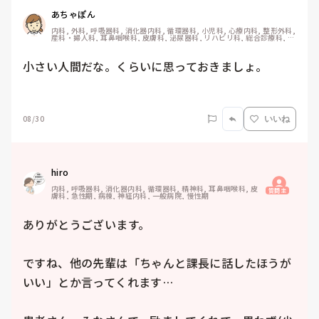
あちゃぽん
内科, 外科, 呼吸器科, 消化器内科, 循環器科, 小児科, 心療内科, 整形外科, 
産科・婦人科, 耳鼻咽喉科, 皮膚科, 泌尿器科, リハビリ科, 総合診療科, 救
急科, 超急性期, ICU, CCU, HCU, その他の科, ママナース, 外来, 神経内
科, 脳神経外科, NICU, 消化器外科, 一般病院, 慢性期, 回復期, 終末期, オ
ペ室, 透析, 検診・健診
小さい人間だな。くらいに思っておきましょ。

08/30
いいね
hiro
内科, 呼吸器科, 消化器内科, 循環器科, 精神科, 耳鼻咽喉科, 皮
質問主
膚科, 急性期, 病棟, 神経内科, 一般病院, 慢性期
ありがとうございます。

ですね、他の先輩は「ちゃんと課長に話したほうが
いい」とか言ってくれます…
