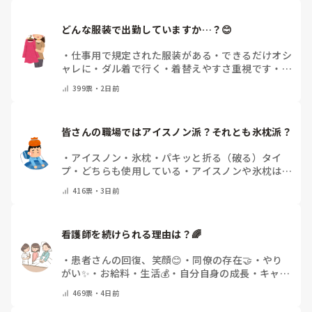
どんな服装で出勤していますか…？😊
・
仕事用で規定された服装がある
・
できるだけオシ
ャレに
・
ダル着で行く
・
着替えやすさ重視です
・
病
院のユニフォームそのまま
・
その時によって様々
・
399
票・
2日前
その他(コメントで教えてください)
皆さんの職場ではアイスノン派？それとも氷枕派？
・
アイスノン
・
氷枕
・
パキッと折る（破る）タイ
プ
・
どちらも使用している
・
アイスノンや氷枕は使
用しない
・
その他(コメントで教えてください)
416
票・
3日前
看護師を続けられる理由は？🌈
・
患者さんの回復、笑顔😊
・
同僚の存在🤝
・
やり
がい✨
・
お給料・生活💰
・
自分自身の成長・キャリ
アアップ🌱
・
特にありません
・
その他(コメントで
469
票・
4日前
教えてください)