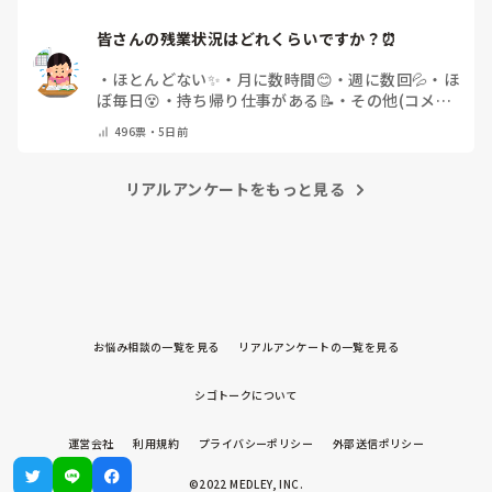
皆さんの残業状況はどれくらいですか？⏰
・
ほとんどない✨
・
月に数時間😊
・
週に数回💦
・
ほ
ぼ毎日😵
・
持ち帰り仕事がある📝
・
その他(コメン
トで教えてください)
496
票・
5日前
リアルアンケートをもっと見る
お悩み相談の一覧を見る
リアルアンケートの一覧を見る
シゴトークについて
運営会社
利用規約
プライバシーポリシー
外部送信ポリシー
©2022 MEDLEY, INC.