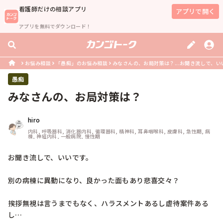
看護師
だけの相談アプリ
アプリで開く
アプリを無料でダウンロード！
お悩み相談
「愚痴」のお悩み相談
みなさんの、お局対策は？...お聞き流しで、い
愚痴
みなさんの、お局対策は？
hiro
内科, 呼吸器科, 消化器内科, 循環器科, 精神科, 耳鼻咽喉科, 皮膚科, 急性期, 病
棟, 神経内科, 一般病院, 慢性期
お聞き流しで、いいです。

別の病棟に異動になり、良かった面もあり悲喜交々？

挨拶無視は言うまでもなく、ハラスメントあるし虐待案件ある
し…
