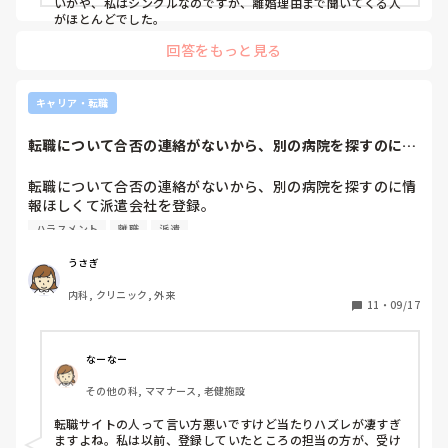
いかや、私はシングルなのですが、離婚理由まで聞いてくる人
がほとんどでした。
回答をもっと見る
キャリア・転職
転職について合否の連絡がないから、別の病院を探すのに情
報ほしくて派遣会...
転職について合否の連絡がないから、別の病院を探すのに情
報ほしくて派遣会社を登録。

何時間後に連絡が来て電話で話したんだけど、担当の人がマ
ハラスメント
離職
派遣
ジでムカついた。

うさぎ
今までされたハラスメント行為などを話して、こういう理由
内科, クリニック, 外来
で辞めました。っていうのを伝えたら

11
・
09/17
「まずクリニックを選んだ時点で間違いですよね。クリニッ
クって小規模でやってるから、大きな病院と違って人数も少
なーなー
ない。そんな中で募集をかけてるってことは離職率が高いっ
その他の科, ママナース, 老健施設
てことです。離職率が高いってことは何かしらの原因がある
はずです。なんでクリニックを選んだんですか？」

転職サイトの人って言い方悪いですけど当たりハズレが凄すぎ
と。

ますよね。私は以前、登録していたところの担当の方が、受け