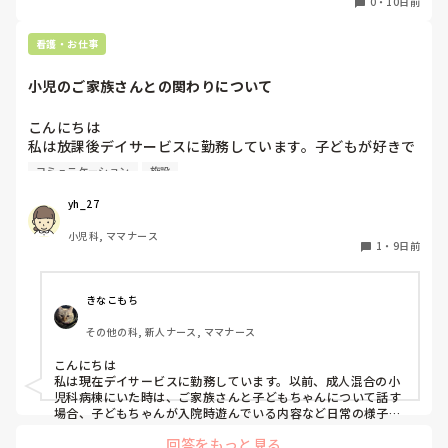
0
・
10日前
みは9.0になると言われました。

とが予想されるため、精神的に追い詰められてしんどいので
（ちなみに2日有給取っても公休7.5日➕2日で9.5なので実質
すが、相談できるところがありません。

看護・お仕事
1日しか増えません。）

外部で相談できるところはあるでしょうか？？

9.5では無いんだと初めて知ったのですが、他の病院もでし
（看護部長がokしてくれてるので、師長さえ伝えられたら退
小児のご家族さんとの関わりについて
ょうか？
職は可能なのでしょうけど、ハラスメント発言のダメージが
大きすぎてなかなか踏み出せずにいる中での今回の発表で、
こんにちは

益々一歩が踏み込めなくて困ってます。）
私は放課後デイサービスに勤務しています。子どもが好きで
慢性期病棟から転職しました。

コミュニケーション
施設
病棟勤務の時はご家族さんとの関わりで悩んだことがあまり
なかったのですが、転職して悩むことが増えました。自分で
yh_27
伝えられない子ども多いので施設での様子を伝えようとして
小児科, ママナース
も緊張して言葉がうまくでてきません。

1
・
9日前
小児のご家族さんと関わっている看護師さん、会話を広げる
コツや気をつけていることがあれば教えていただきたいで
す。
きなこもち
その他の科, 新人ナース, ママナース
こんにちは

私は現在デイサービスに勤務しています。以前、成人混合の小
児科病棟にいた時は、ご家族さんと子どもちゃんについて話す
場合、子どもちゃんが入院時遊んでいる内容など日常の様子を
伝えてから疾患についての様子などを伝えていました。もちろ
回答をもっと見る
んその時の容態にはよりますが、、、。ご家族さんは心配なさ