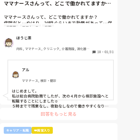
ママナースさんって、どこで働かれてますか？
あれば、ご自身に合った病棟への異動か転職がいいので
ています。

病院だと…やはり、20時ぐら...
はないかなと…大きな病院だとどうしても異動で行きた
ですが、ここまで頑に病棟勤務を否定されて正直納得
くない場所に行かされてしまうものですが(>_<)

ママナースさんって、どこで働かれてますか？

出来ていないです。

病院だと…やはり、20時ぐらいまで勤務があって…保
他の先輩にも何人か相談しましたが『ぶっちゃけそこ
病院も規模やいろいろ取り組んでいることが違うので、
保育園
ママナース
病院
育園のお迎えが間に合わないことが多くて…

までするかな？』『自分ならそこまでされたら辞める
探してみるとおもしろいですよ。ただ、転職するなら3
みなさんの意見聞かせていただきたいです！
年は基礎をつけてもいいのかなと思います。中途採用は
よ』とのこと。

ほうじ茶
即戦力を期待されます。
師長さんの言ってることも確かに理解できますが

私も、正直あまり健診センターや外来にはあまり魅力
内科, ママナース, クリニック, 介護施設, 消化器外
18
・
01/31
を感じてないですし、病棟での臨床経験を積んで学ん
科
でいきたいと気持ちがあります。

・転職する

アル
・とりあえず外来や健診センターで我慢する

ママナース, 検診・健診
はじめまして。

私は総合病院勤務でしたが、次の４月から検診施設へと
転職することにしました☺️

５時までで残業なし、夜勤なしなので働きやすくなりそ
うです☺️お子さん小さいと悩みますよね😢
回答をもっと見る
キャリア・転職
👑殿堂入り