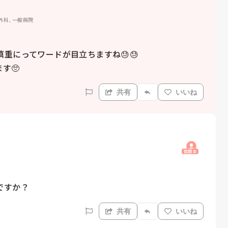
外科, 一般病院
にってワードが目立ちますね😓😓

す🥺
共有
いいね
質問主
ですか？
共有
いいね