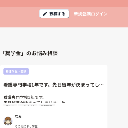
新規登録
ログイン
投稿する
「奨学金」のお悩み相談
看護学生・国試
看護専門学校1年です。先日留年が決まってしま
いました。私は留年してもう...
看護専門学校1年です。

先日留年が決まってしまいました。

奨学金
アルバイト
専門学校
私は留年してもう一度やり直したいと考えています。

しかし裕福な家庭では無いため、奨学金なしでとなる
なみ
ととても厳しい状況です。

学校をやめてバイトをやってお金貯めて自分で行くべ
その他の科, 学生