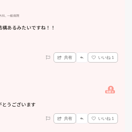
外科, 一般病院
構あるみたいですね！！

共有
いいね 1
質問主
がとうございます
共有
いいね 1