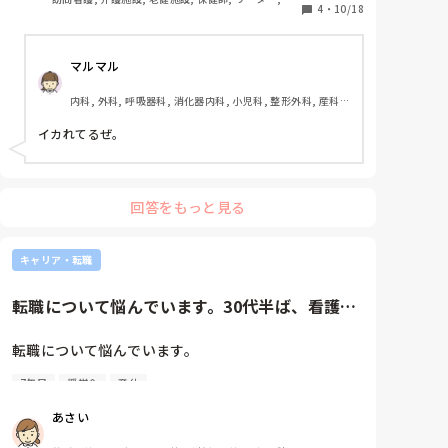
次は、女を食い荒らすだけでは飽き足らず在学中から
4
・
10/18
来, 一般病院, 慢性期, 透析, 看護多機能
就職してもAV男優として働いた挙げ句、病院にバレて
解雇された性の悦びおじさん看護師B！！！

マルマル
次は、前の職場で患者集団虐待事件があって、前の前
内科, 外科, 呼吸器科, 消化器内科, 小児科, 整形外科, 産科・
の職場で患者への殺人事件があって、バイトに行った
婦人科, 耳鼻咽喉科, 皮膚科, 泌尿器科, リハビリ科, 救急科, 
施設が一週間後に新聞に乗るほどの殺人事件が起きた
急性期, 超急性期, ICU, CCU, HCU, プリセプター, 病棟, リ
イカれてるぜ。
疫病神というか実は黒幕看護師C！！！

ーダー, 神経内科, 脳神経外科, GCU, 消化器外科, 一般病院, 
大学病院, 慢性期, 終末期, オペ室
以上だ！！
回答をもっと見る
キャリア・転職
転職について悩んでいます。30代半ば、看護師
10年目です。学生時代から...
転職について悩んでいます。

7年目
奨学金
産休
30代半ば、看護師10年目です。

あさい
学生時代から、小児科希望でしたが、奨学金のお礼奉
公のため、現在の総合病院に入職しました。
