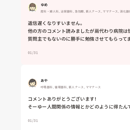
ゆめ
産科・婦人科, 泌尿器科, 急性期, 新人ナース, ママナース, 消化器
返信遅くなりすいません。

他の方のコメント読みましたが肩代わり病院は慎重
質問主でもないのに勝手に勉強させてもらってま
01/31
あや
呼吸器科, 循環器科, 新人ナース, ママナース
コメントありがとうございます!

そーゆー人間関係の情報とかどのように得たん
01/31