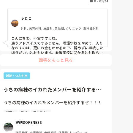
きでしょうか。

8
・
03/24
他の進路に変えるべきか悩んでいます。

最後は自分で考えないといけないと思っていますが、
ふじこ
どうしていいか分からず不安です。

留年したことある方やしたことある方を知ってる方、
外科, 美容外科, 皮膚科, 急性期, クリニック, 脳神経外科
アドバイス等あればよろしくお願いします。

こんにちわ。不安ですよね。

私の最終的な夢は、養護教諭になることです。
違うアドバイスですみません。看護学校をやめて、入り
なおすのは、更にお金もかかるので、辞めずに継続した
ほうがいいとおもいます。看護学校に受かるとも限らな
いので。

回答をもっと見る
学校行きながら、バイトをがんばってみてはどうでしょ
う？親にもお願いをしてみてはどうでしょう。1番は学
校の先生に相談してみてはどうでしょうか？

雑談・つぶやき
私の友達も留年しましたが、学校独自の奨学金をもらう
方法を提案してくれて、辞めずに学校でました。私の通
ってた学校は、附属の病院があったので、そこの就職前
うちの病棟のイカれたメンバーを紹介する
提で借りていました。県からの奨学金、地方自治体の奨
ぜ！！！まずは奨学金12万円を4...
学金、育英会の奨学金、日本学生支援機構の奨学金もあ
るので、まずは相談したほうが、不安が解消されると思
うちの病棟のイカれたメンバーを紹介するぜ！！！

うので、相談してみましょう。必ず解決策があります。

学校とバイトの両立は大変かと思いますが、私の友達は
奨学金
男性
アルバイト
まずは奨学金12万円を4年間借り続けて、旅行や女や
留年してないものの、母子家庭だったので、バイトと実
賭事で使い果たした挙げ句、自己破産したクズの本懐
習もがんばっていました。夢が明確にあるので、辞めず
穿刺DOPENESS
にがんばって欲しいなと思ってます。
看護師A！！！

訪問看護, 介護施設, 老健施設, 保健師, リーダー, 外