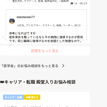
整形外科, ママナース, 病棟, 脳神経外科, 一般病院
現在の病院は小児科がありません。

14
・
08/29
お礼奉公が終わった8年目に、ずっと憧れていた都内
の病院に転職したのですが、とても厳しい職場で、体
mmmnmn77
調を崩し、半年で退職してしまいました。

そのときに、「辛いなら戻っておいで。」と声をかけ
小児科, プリセプター, ママナース, 病棟, リーダー, NICU, 
て頂き、元の病院に戻りました。

一般病院, 保育園・学校
その後結婚し、産休育休を取らせてもらっています。

参考になればですが

産休育休を取っているなら今の病院に復帰するのが原則
挑戦しても失敗してたしまったことで、ずっと憧れて
です。同じ職場に復帰するのを前提とした制度なので。

いた小児看護は、自分には無理だったんだと、諦めて
私も育休中ですが、私なら家族のことを考えて子供が小
きました。

回答をもっと見る
学生入るくらいまでは自分の仕事の環境を変えないと思
しかし、子育てを通し、やっぱり子どもが好きで、小
います。

児看護をしたいんだと、気づいてしまいました。

もしくは小児科クリニックとかどうですか？未経験オッ
「奨学金」のお悩み相談をもっと見る
しかし、今の病院は人間関係もよく、託児所もあり、
ケーのところもあるし、小児科クリニック経験があれば
何年後かに病棟採用もしてもらいやすいですよ。
家からも近いです。

拾ってもらった恩もあります。

👑キャリア・転職 殿堂入りお悩み相談
こども病院は、家から1時間近く掛かります。

子どものため、家族のため、生活のため。

今の病院にいるべきなのだと思います。

キャリア・転職
👑殿堂入り
ただ、踏ん切りがつきません。

やりたいことと、生活と、どちらを優先すべきでしょ