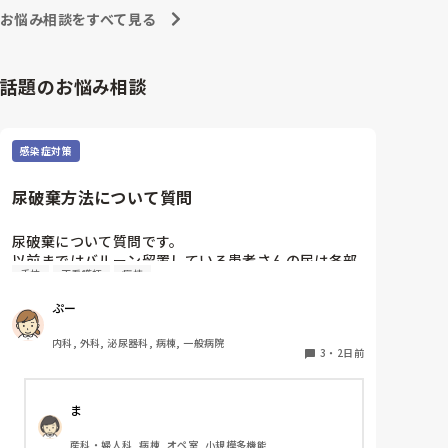
お悩み相談をすべて見る
話題のお悩み相談
感染症対策
尿破棄方法について質問
尿破棄について質問です。

以前まではバルーン留置している患者さんの尿は各部
手技
正看護師
病棟
屋のトイレに破棄する形でしたが、感染予防上汚物処
理室でのみ破棄に代わり1人ウロバッグ空っぽにした
ぷー
らその尿はすぐに汚物処理室に持っていくという非効
率な方法になってます。尿破棄人数は10人近くになる
内科, 外科, 泌尿器科, 病棟, 一般病院
ので病室と汚物処理室を10往復する形に。結果尿破棄
3
・
2日前
に時間がかかってます。

以前の病院では尿破棄用ワゴン下段に蓄尿袋を患者さ
ま
ん分セットしワゴン下段に乗せて破棄していき最後ま
とめて汚物処理室で破棄してたのでその方法はダメな
産科・婦人科, 病棟, オペ室, 小規模多機能