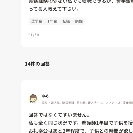
実務経験の少ない私でも転職できるか、奨学金
ってる人教えて下さい。
奨学金
1年目
転職
病院
01/30
14
件の回答
ゆめ
産科・婦人科, 泌尿器科, 急性期, 新人ナース, ママナース, 消化器
回答ではなくてすいません。

私も全く同じ状況です。看護師1年目で子供を授
お礼奉公はあと2年程度で、子供との時間が欲し