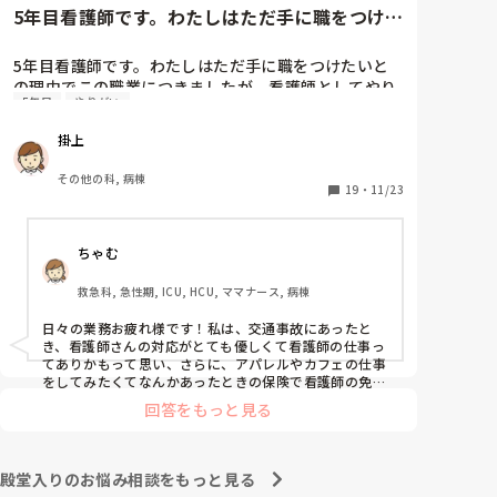
5年目看護師です。わたしはただ手に職をつけた
いとの理由でこの職業につき...
5年目看護師です。わたしはただ手に職をつけたいと
の理由でこの職業につきましたが、看護師としてやり
5年目
やりがい
たいことなどあまり考えたことがなく、ただ言われた
ことをやっているような日々に感じます。目標ややり
掛上
がいもなく、"業務"として続けてしまっています。

みなさんはどういったきっかけで看護師を目指した
その他の科, 病棟
り、今の科についていたりしますか？

19
・
11/23
そもそもこんなこと考えながら仕事してるのも変です
かね…笑
ちゃむ
救急科, 急性期, ICU, HCU, ママナース, 病棟
日々の業務お疲れ様です！私は、交通事故にあったと
き、看護師さんの対応がとても優しくて看護師の仕事っ
てありかもって思い、さらに、アパレルやカフェの仕事
をしてみたくてなんかあったときの保険で看護師の免許
をとり、さらに保険で養護教諭と保健師もとりました笑 
回答をもっと見る
結局看護師しかしてません。スタバで働きたいです！笑
殿堂入りのお悩み相談をもっと見る