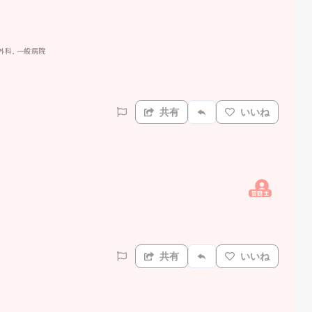
外科, 一般病院
共有
いいね
質問主
共有
いいね