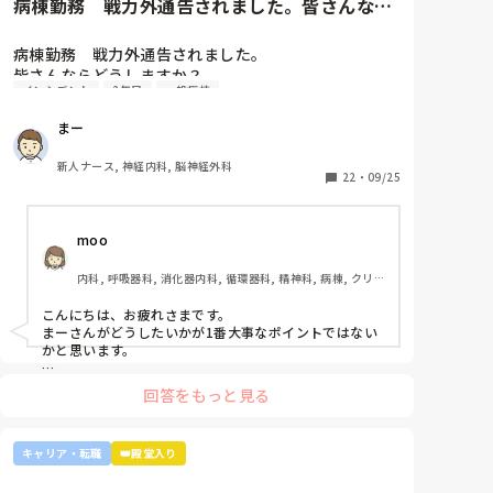
病棟勤務　戦力外通告されました。皆さんなら
うか。
どうしますか？2年目です。1...
病棟勤務　戦力外通告されました。

皆さんならどうしますか？

インシデント
2年目
一般病棟
2年目です。1年目はゆるい部署にいましたが、人間関
係が原因で2年目から脳外科・神経内科に異動しまし
まー
た。異動してからの人間関係は良好です。

ですが、異動してから薬剤に関するインシデントを4
新人ナース, 神経内科, 脳神経外科
件ほど起こし、優先順位や多重課題ができていないの
22
・
09/25
では？という方が浮き彫りになり師長や主任に『複数
受け持ち任せられない』『一人を持って看護のつなが
moo
りを持って』ということで受け持ち1人になりまし
た。

内科, 呼吸器科, 消化器内科, 循環器科, 精神科, 病棟, クリニ
複数受け持ちに戻るよう、1ヶ月間1年目のように勉強
ック, リーダー, 外来, 一般病院, 大学病院, 慢性期, 透析
したりと業務に臨んできました。

こんにちは、お疲れさまです。

そして最近師長さんに『君は病棟勤務よりも外来とか
まーさんがどうしたいかが1番大事なポイントではない
健診センターとかのほうがいいのでは？ウチの部署も
かと思います。

スタッフが足りないから育てる余裕が足りない。前向
上司がどのような気持ちで提案されたかは分かりません
きに捉えて看護師はいろんな働き方あるよ』と部署は
回答をもっと見る
が、ケアややることが多くて忙しくても、人間関係は良
決まってませんが、異動確定となりました。

好でも、どうしても自分に合わない部署や病院ってある
かと思います。

インシデントを多発したことや情報収集ができていな
キャリア・転職
👑殿堂入り
かったり、看護のつながりが無かったことは自分でも
外来や検診センターは、また病棟とは全然違う業務にな
るので、病棟での臨床経験を積みたい気持ちがあるので
反省していますし、今後成長させていきたいなと思っ