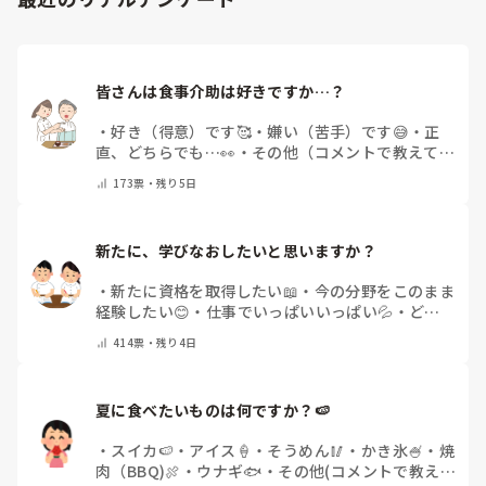
皆さんは食事介助は好きですか…？
・
好き（得意）です🥰
・
嫌い（苦手）です😅
・
正
直、どちらでも…👀
・
その他（コメントで教えてく
ださい）
173
票・
残り5日
新たに、学びなおしたいと思いますか？
・
新たに資格を取得したい📖
・
今の分野をこのまま
経験したい😊
・
仕事でいっぱいいっぱい💦
・
どん
な自分になりたいか探し中🧐
・
その他（コメントで
414
票・
残り4日
教えてください）
夏に食べたいものは何ですか？🍉
・
スイカ🍉
・
アイス🍦
・
そうめん🥢
・
かき氷🍧
・
焼
肉（BBQ)🍖
・
ウナギ🐟
・
その他(コメントで教え