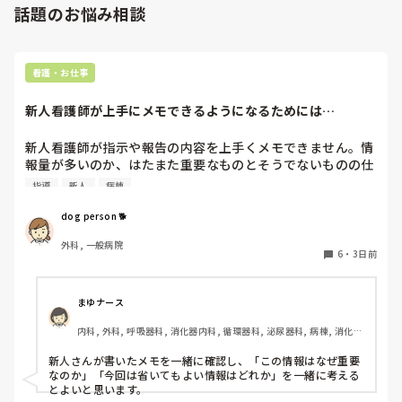
話題のお悩み相談
看護・お仕事
新人看護師が上手にメモできるようになるためには…
新人看護師が指示や報告の内容を上手くメモできません。情
報量が多いのか、はたまた重要なものとそうでないものの仕
分けができないのか…  肝心な事柄を逃してしまいます。何
指導
新人
病棟
かよい指導方法はないでしょうか？　出来るだけゆっくり指
示・報告するよう皆で努力しています。
dog person 🐕
外科, 一般病院
6
・
3日前
まゆナース
内科, 外科, 呼吸器科, 消化器内科, 循環器科, 泌尿器科, 病棟, 消化器
外科, 一般病院
新人さんが書いたメモを一緒に確認し、「この情報はなぜ重要
なのか」「今回は省いてもよい情報はどれか」を一緒に考える
とよいと思います。
