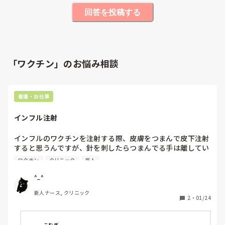
回答を投稿する
「ワクチン」のお悩み相談
看護・お仕事
インフル注射　
インフルのワクチンを注射する際、皮膚をつまんで皮下注射
すると思うんですが、針を刺したらつまんでる手は離してい
いですか？

ワクチン
クリニック
新人
それとも薬を注入した後？それとも針を抜いた後までです
か？
^_^
新人ナース, クリニック
2
・
01/24
こむぎ