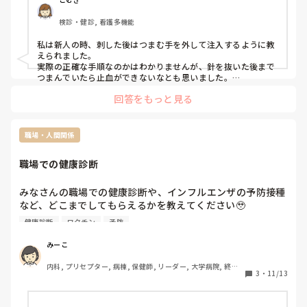
検診・健診, 看護多機能
私は新人の時、刺した後はつまむ手を外して注入するように教
えられました。

実際の正確な手順なのかはわかりませんが、針を抜いた後まで
つまんでいたら止血ができないなとも思いました。

抜いた後は逆の手で止血するのが普通かなと思います。
回答をもっと見る
職場・人間関係
職場での健康診断
みなさんの職場での健康診断や、インフルエンザの予防接種
など、どこまでしてもらえるかを教えてください🥹

私は以前病床数の多い大学病院勤務でしたが、

健康診断
ワクチン
予防
健康診断は採血すらなく、ほぼただの身体測定、、、(採血
は40歳を越えると5年に一度)

みーこ
インフルエンザなどのワクチンは職場で無償で受けることが
内科, プリセプター, 病棟, 保健師, リーダー, 大学病院, 終末
できていました。

3
・
11/13
期
総合病院やクリニックなどでは

どのような感じなのかを知りたいです！