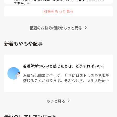
ですが、

眼科は自分に合っていて好きだったので、そこからずーっと眼
回答をもっと見る
科で働いています。

大学病院に在籍していると必ず異動があるため、永遠に眼科病
棟に居続けることは不可能なので、

話題のお悩み相談をもっと見る
異動の声がかかる前に眼科クリニックに転職しました。

そこから先は何か所か眼科クリニックを転々として今の職場に
至る、という感じです。
新着もやもや記事
看護師がつらいと感じたとき、どうすればいい？
看護師は非常に忙しく、ときにはストレスや負担を
感じることがあります。そんなとき、つらさを乗り
越えるためにはどうすればよいでしょうか？この記
事では、看護師がつらさを感じたときの対処法や秘
訣を紹介します。
もっと見る
最近のリアルアンケート