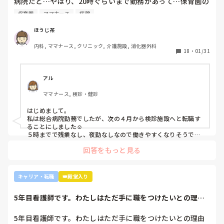
病院だと…やはり、20時ぐらいまで勤務があって…保育園の
と。

みるとおもしろいですよ。ただ、転職するなら3年は基礎をつ
お迎えが間に合わないことが多くて…

師長さんの言ってることも確かに理解できますが

けてもいいのかなと思います。中途採用は即戦力を期待されま
保育園
ママナース
病院
みなさんの意見聞かせていただきたいです！
す。
私も、正直あまり健診センターや外来にはあまり魅力を感じ
てないですし、病棟での臨床経験を積んで学んでいきたいと
ほうじ茶
気持ちがあります。

内科, ママナース, クリニック, 介護施設, 消化器外科
・転職する

18
・
01/31
・とりあえず外来や健診センターで我慢する

アル
ママナース, 検診・健診
はじめまして。

私は総合病院勤務でしたが、次の４月から検診施設へと転職す
ることにしました☺️

５時までで残業なし、夜勤なしなので働きやすくなりそうです
☺️お子さん小さいと悩みますよね😢
回答をもっと見る
キャリア・転職
👑殿堂入り
5年目看護師です。わたしはただ手に職をつけたいとの理由
でこの職業につき...
5年目看護師です。わたしはただ手に職をつけたいとの理由