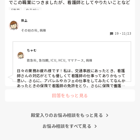
でこの職業につきましたが、看護師としてやりたいことなど
あまり考えたことがなく、ただ言われたことをやっているよ
5年目
やりがい
うな日々に感じます。目標ややりがいもなく、"業務"として
続けてしまっています。

掛上
みなさんはどういったきっかけで看護師を目指したり、今の
その他の科, 病棟
科についていたりしますか？

19
・
11/23
そもそもこんなこと考えながら仕事してるのも変ですかね…
笑
ちゃむ
救急科, 急性期, ICU, HCU, ママナース, 病棟
日々の業務お疲れ様です！私は、交通事故にあったとき、看護
師さんの対応がとても優しくて看護師の仕事ってありかもって
思い、さらに、アパレルやカフェの仕事をしてみたくてなんか
あったときの保険で看護師の免許をとり、さらに保険で養護教
諭と保健師もとりました笑 結局看護師しかしてません。スタバ
回答をもっと見る
で働きたいです！笑
殿堂入りのお悩み相談をもっと見る
お悩み相談をすべて見る