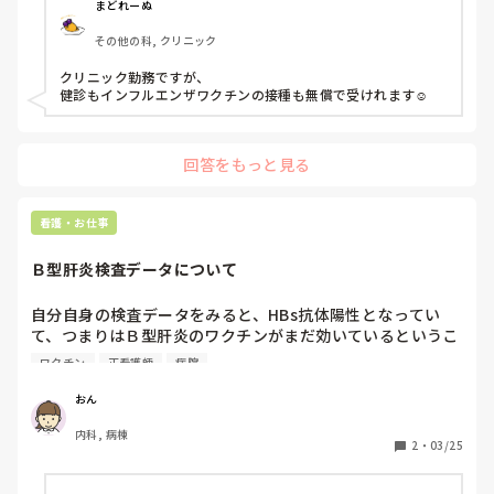
まどれーぬ
その他の科, クリニック
クリニック勤務ですが、

健診もインフルエンザワクチンの接種も無償で受けれます☺️
回答をもっと見る
看護・お仕事
Ｂ型肝炎検査データについて
自分自身の検査データをみると、HBs抗体陽性となってい
て、つまりはＢ型肝炎のワクチンがまだ効いているというこ
となのでしょうか？(20代後半です)

ワクチン
正看護師
病院
Ｂ型肝炎抗原は陰性で、Ｂ型肝炎の治療をしたこともないで
す。分かる方よろしくお願いします
おん
内科, 病棟
2
・
03/25