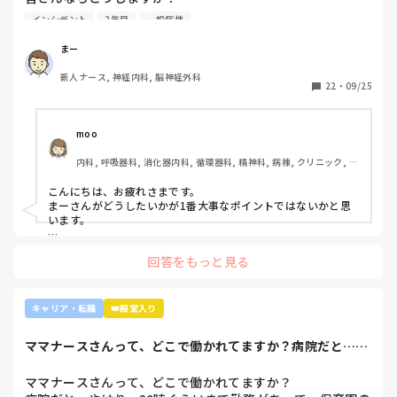
2年目です。1年目はゆるい部署にいましたが、人間関係が原
インシデント
2年目
一般病棟
因で2年目から脳外科・神経内科に異動しました。異動して
からの人間関係は良好です。

まー
ですが、異動してから薬剤に関するインシデントを4件ほど
新人ナース, 神経内科, 脳神経外科
起こし、優先順位や多重課題ができていないのでは？という
22
・
09/25
方が浮き彫りになり師長や主任に『複数受け持ち任せられな
い』『一人を持って看護のつながりを持って』ということで
受け持ち1人になりました。

moo
複数受け持ちに戻るよう、1ヶ月間1年目のように勉強したり
内科, 呼吸器科, 消化器内科, 循環器科, 精神科, 病棟, クリニック, リ
と業務に臨んできました。

ーダー, 外来, 一般病院, 大学病院, 慢性期, 透析
そして最近師長さんに『君は病棟勤務よりも外来とか健診セ
こんにちは、お疲れさまです。

ンターとかのほうがいいのでは？ウチの部署もスタッフが足
まーさんがどうしたいかが1番大事なポイントではないかと思
りないから育てる余裕が足りない。前向きに捉えて看護師は
います。

いろんな働き方あるよ』と部署は決まってませんが、異動確
上司がどのような気持ちで提案されたかは分かりませんが、ケ
定となりました。

回答をもっと見る
アややることが多くて忙しくても、人間関係は良好でも、どう
しても自分に合わない部署や病院ってあるかと思います。

インシデントを多発したことや情報収集ができていなかった
り、看護のつながりが無かったことは自分でも反省していま
外来や検診センターは、また病棟とは全然違う業務になるの
キャリア・転職
👑殿堂入り
すし、今後成長させていきたいなと思っています。

で、病棟での臨床経験を積みたい気持ちがあるのであれば、ご
ですが、ここまで頑に病棟勤務を否定されて正直納得出来て
自身に合った病棟への異動か転職がいいのではないかなと…大
ママナースさんって、どこで働かれてますか？病院だと…や
きな病院だとどうしても異動で行きたくない場所に行かされて
いないです。

はり、20時ぐら...
しまうものですが(>_<)

他の先輩にも何人か相談しましたが『ぶっちゃけそこまです
ママナースさんって、どこで働かれてますか？

るかな？』『自分ならそこまでされたら辞めるよ』とのこ
病院も規模やいろいろ取り組んでいることが違うので、探して