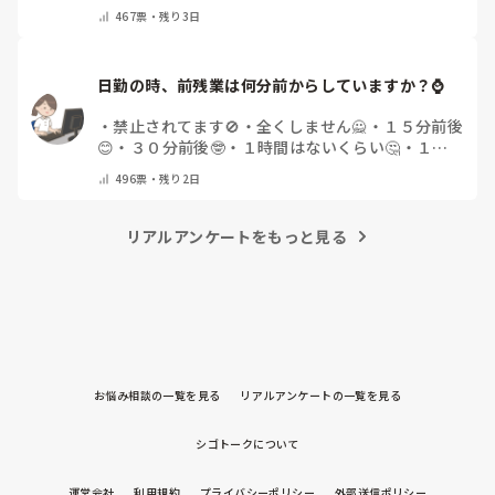
てください)
467
票・
残り3日
日勤の時、前残業は何分前からしていますか？⌚
・
禁止されてます🚫
・
全くしません🙅
・
１５分前後
😊
・
３０分前後🤓
・
１時間はないくらい🤔
・
１時
間以上…😨
・
その他（コメントで教えて下さい）
496
票・
残り2日
リアルアンケートをもっと見る
お悩み相談の一覧を見る
リアルアンケートの一覧を見る
シゴトークについて
運営会社
利用規約
プライバシーポリシー
外部送信ポリシー