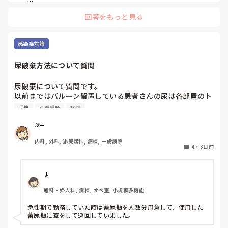
ただ間違いを指摘するのではなく、患者さんの状態や報告の目
回答をもっと見る
的に照らして振り返ることで、重要度を判断する力が少しずつ
身につくのではないでしょうか。最初は情報を多く書いてしま
うことも自然だと思うので、繰り返し一緒に整理しながら、必
要な内容を選べるよう支援するとよいと思います。
感染症対策
尿破棄方法について質問
尿破棄について質問です。

以前まではバルーン留置している患者さんの尿は各部屋のト
イレに破棄する形でしたが、感染予防上汚物処理室でのみ破
手技
正看護師
病棟
棄に代わり1人ウロバッグ空っぽにしたらその尿はすぐに汚
物処理室に持っていくという非効率な方法になってます。尿
ぷー
破棄人数は10人近くになるので病室と汚物処理室を10往復
内科, 外科, 泌尿器科, 病棟, 一般病院
する形に。結果尿破棄に時間がかかってます。

4
・
3日前
以前の病院では尿破棄用ワゴン下段に蓄尿袋を患者さん分セ
ットしワゴン下段に乗せて破棄していき最後まとめて汚物処
理室で破棄してたのでその方法はダメなのか？と疑問抱いて
ま
ます。もちろん汚物見えないようワゴンにカバーする等対策
産科・婦人科, 病棟, オペ室, 小規模多機能
して。

皆さんの病棟ではどのような方法取られてますか？
急性期で勤務していた時は蓄尿瓶を人数分用意して、使用した
蓄尿瓶に蓋をして巡回していました。