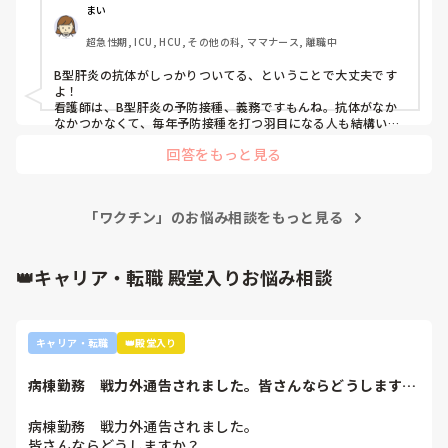
まい
超急性期, ICU, HCU, その他の科, ママナース, 離職中
B型肝炎の抗体がしっかりついてる、ということで大丈夫です
よ！

看護師は、B型肝炎の予防接種、義務ですもんね。抗体がなか
なかつかなくて、毎年予防接種を打つ羽目になる人も結構いる
ので、抗体がしっかりついてるのは良いことです！
回答をもっと見る
「ワクチン」のお悩み相談をもっと見る
👑キャリア・転職 殿堂入りお悩み相談
キャリア・転職
👑殿堂入り
病棟勤務　戦力外通告されました。皆さんならどうします
か？2年目です。1...
病棟勤務　戦力外通告されました。

皆さんならどうしますか？
