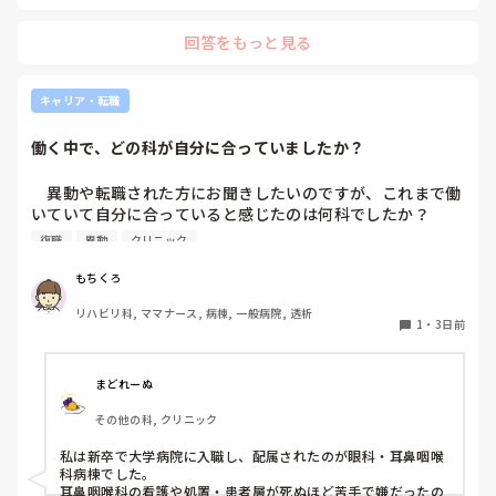
回答をもっと見る
キャリア・転職
働く中で、どの科が自分に合っていましたか？
　異動や転職された方にお聞きしたいのですが、これまで働
いていて自分に合っていると感じたのは何科でしたか？

また、どんなところが合っていると感じましたか？

復職
異動
クリニック
私はこれまで脳神経外科、リハビリ科、透析室と経験しまし
もちくろ
たが、どこもしっくり来なくて悩んでいます…。次回の転職
リハビリ科, ママナース, 病棟, 一般病院, 透析
の参考にさせていただきたいです😭
1
・
3日前
まどれーぬ
その他の科, クリニック
私は新卒で大学病院に入職し、配属されたのが眼科・耳鼻咽喉
科病棟でした。

耳鼻咽喉科の看護や処置・患者層が死ぬほど苦手で嫌だったの