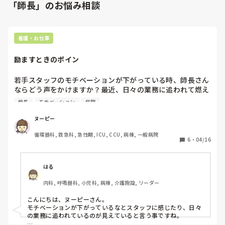
「師長」のお悩み相談
看護・お仕事
励ますときのポイン
若手スタッフのモチベーションが下がっている時、師長さん
ならどう声をかけますか？最近、日々の業務に追われて燃え
尽き気味の仲間が増えている気がします。ただ「頑張ろう」
師長
モチベーション
病院
と言うだけではない、相手の心にスッと届くような励まし方
ヌーピー
循環器科, 救急科, 急性期, ICU, CCU, 病棟, 一般病院
6
・
04/16
はる
内科, 呼吸器科, 小児科, 病棟, 介護施設, リーダー
こんにちは、ヌーピーさん。

モチベーションが下がっているなとスタッフに感じたり、日々
の業務に追われているのが見えていると言う事ですね。
