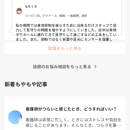
もちくろ
リハビリ科, ママナース, 病棟, 一般病院, 透析
私の病院では身体抑制を減らすために出来るだけスタッフで協
力して見守りの時間を増やすようにしていました。日中は車椅
子でホールに連れてきて見守りして過ごすなどの工夫をしてい
ました。また、抑制ではなく背面や足元にセンサーを設置した
り、転倒虫を付けたりして対応していました。他には抑制が必
回答をもっと見る
要な原因（Baカテーテル、mgカテーテル、点滴など）があれ
ば早めに撤去して解除していました。
話題のお悩み相談をもっと見る
新着もやもや記事
看護師がつらいと感じたとき、どうすればいい？
看護師は非常に忙しく、ときにはストレスや負担を
感じることがあります。そんなとき、つらさを乗り