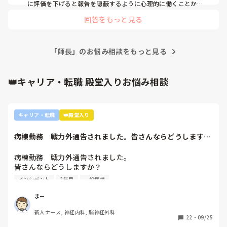
みたいなのも、提出しました。

に評価を下げると報告を隠蔽するように心理的に働くことから
普通の病院ではあり得ないと思います。

もし、給料が下がる事が本当なら「給料下がります」などと
回答をもっと見る
第二新卒であれば住民税が引かれ始めた可能性は無いでしょう
あれば、まだ救われるというか、そうなんだなと飲み込める
か？
のですが。

私が給料もらえてること自体どう思われてるかわからない
し、さすがに「給料下がったんですが」と聞けないので、こ
「師長」のお悩み相談をもっと見る
こで皆様の経験談や意見をお聞きしたいです。

今とても心折れていて、勝手ながらこちらを読んで不愉快に
👑キャリア・転職 殿堂入りお悩み相談
感じた方、批判は遠慮させていただきたいです。
キャリア・転職
👑殿堂入り
病棟勤務　戦力外通告されました。皆さんならどうします
か？2年目です。1...
病棟勤務　戦力外通告されました。

皆さんならどうしますか？

2年目です。1年目はゆるい部署にいましたが、人間関係が原
インシデント
2年目
一般病棟
因で2年目から脳外科・神経内科に異動しました。異動して
からの人間関係は良好です。

まー
ですが、異動してから薬剤に関するインシデントを4件ほど
新人ナース, 神経内科, 脳神経外科
起こし、優先順位や多重課題ができていないのでは？という
22
・
09/25
方が浮き彫りになり師長や主任に『複数受け持ち任せられな