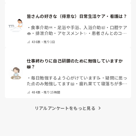
皆さんの好きな（得意な）日常生活ケア・看護は？
・
食事介助🍴
・
足浴や手浴、入浴介助🛀
・
口腔ケア
👄
・
排泄介助・アセスメント✨
・
患者さんとのコミ
ュニケーション😊
・
特にない
・
その他（コメント
436
票・
残り1日
で教えてください）
仕事終わりに自己研鑽のために勉強していますか
📖？
・
毎日勉強するよう心がけています📝
・
疑問に思っ
た点のみ勉強してます📖
・
疲れ果てて寝落ちが多い
なぁ…😅
・
休日にまとめてやりますっ❕
・
その他
484
票・
残り15時間
（コメントで教えてください）
リアルアンケートをもっと見る