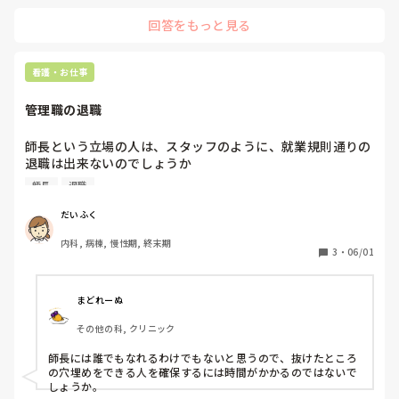
もし私が師長さんだとしたら、モチベーションが下がっている
回答をもっと見る
スタッフには、「どうしたの。疲れている感じがするね。少し
お話し聞かせてください。」と面談を提案します。

業務に追われているなら、業務改善が必要なのかもしれませ
看護・お仕事
ん。スタッフ皆さんの困り事は改善して欲しい事をGoogleフ
ォームなどを活用して、師長さんが直接知る事が出来るように
管理職の退職
するのはいかがでしょうか。

頑張っている時に、頑張ってと励まして頑張れる人ならそれで
師長という立場の人は、スタッフのように、就業規則通りの
いいかもしれませんが、頑張っている人には、「今頑張ってる
退職は出来ないのでしょうか

ね。毎日見てるよ、感じてるよ。」と頑張っている事を認めて
就業規則では、退職届提出、受理後2ヶ月後に退職となりま
あげて、適度な休暇を促すのも師長さんの役割かなと感じま
師長
退職
すが。

す。

退職出来るのは半年後と言われたそうです
だいふく
他にも師長としてやるべきことがたくさんある中だと思ってお
りますが、スタッフさん達をまとめる、いい雰囲気を保つに
内科, 病棟, 慢性期, 終末期
3
・
06/01
は、愛情を持って接する事が大切だと思います😌

少しでも参考になればと思います。

まどれーぬ
その他の科, クリニック
師長には誰でもなれるわけでもないと思うので、抜けたところ
の穴埋めをできる人を確保するには時間がかかるのではないで
しょうか。
