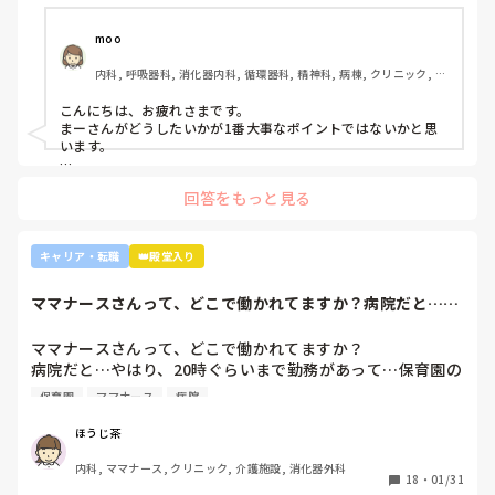
い』『一人を持って看護のつながりを持って』ということで
受け持ち1人になりました。

moo
複数受け持ちに戻るよう、1ヶ月間1年目のように勉強したり
内科, 呼吸器科, 消化器内科, 循環器科, 精神科, 病棟, クリニック, リ
と業務に臨んできました。

ーダー, 外来, 一般病院, 大学病院, 慢性期, 透析
そして最近師長さんに『君は病棟勤務よりも外来とか健診セ
こんにちは、お疲れさまです。

ンターとかのほうがいいのでは？ウチの部署もスタッフが足
まーさんがどうしたいかが1番大事なポイントではないかと思
りないから育てる余裕が足りない。前向きに捉えて看護師は
います。

いろんな働き方あるよ』と部署は決まってませんが、異動確
上司がどのような気持ちで提案されたかは分かりませんが、ケ
定となりました。

回答をもっと見る
アややることが多くて忙しくても、人間関係は良好でも、どう
しても自分に合わない部署や病院ってあるかと思います。

インシデントを多発したことや情報収集ができていなかった
り、看護のつながりが無かったことは自分でも反省していま
外来や検診センターは、また病棟とは全然違う業務になるの
キャリア・転職
👑殿堂入り
すし、今後成長させていきたいなと思っています。

で、病棟での臨床経験を積みたい気持ちがあるのであれば、ご
ですが、ここまで頑に病棟勤務を否定されて正直納得出来て
自身に合った病棟への異動か転職がいいのではないかなと…大
ママナースさんって、どこで働かれてますか？病院だと…や
きな病院だとどうしても異動で行きたくない場所に行かされて
いないです。

はり、20時ぐら...
しまうものですが(>_<)

他の先輩にも何人か相談しましたが『ぶっちゃけそこまです
ママナースさんって、どこで働かれてますか？

るかな？』『自分ならそこまでされたら辞めるよ』とのこ
病院も規模やいろいろ取り組んでいることが違うので、探して
病院だと…やはり、20時ぐらいまで勤務があって…保育園の
と。

みるとおもしろいですよ。ただ、転職するなら3年は基礎をつ
お迎えが間に合わないことが多くて…

師長さんの言ってることも確かに理解できますが

けてもいいのかなと思います。中途採用は即戦力を期待されま
保育園
ママナース
病院
みなさんの意見聞かせていただきたいです！
す。
私も、正直あまり健診センターや外来にはあまり魅力を感じ
てないですし、病棟での臨床経験を積んで学んでいきたいと
ほうじ茶
気持ちがあります。

内科, ママナース, クリニック, 介護施設, 消化器外科
・転職する

18
・
01/31