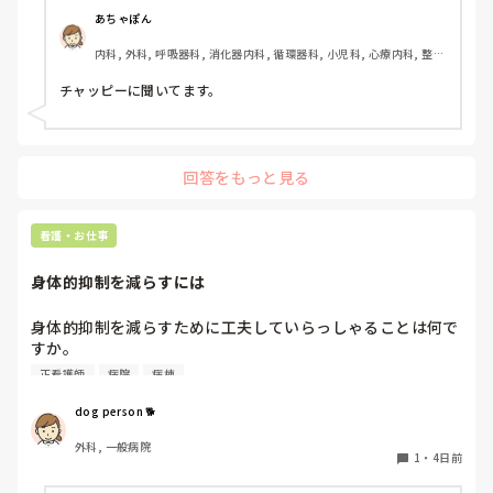
あちゃぽん
内科, 外科, 呼吸器科, 消化器内科, 循環器科, 小児科, 心療内科, 整形
外科, 産科・婦人科, 耳鼻咽喉科, 皮膚科, 泌尿器科, リハビリ科, 総
合診療科, 救急科, 超急性期, ICU, CCU, HCU, その他の科, ママナー
チャッピーに聞いてます。
ス, 外来, 神経内科, 脳神経外科, NICU, 消化器外科, 一般病院, 慢性
期, 回復期, 終末期, オペ室, 透析, 検診・健診
回答をもっと見る
看護・お仕事
身体的抑制を減らすには
身体的抑制を減らすために工夫していらっしゃることは何で
すか。

認知症の患者さんが多く入院しておられることも影響し、身
正看護師
病院
病棟
体的抑制をなかなか減らせずにいます。
dog person 🐕
外科, 一般病院
1
・
4日前