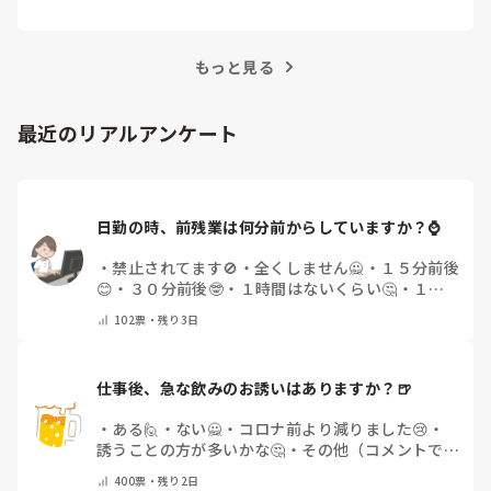
越えるためにはどうすればよいでしょうか？この記
事では、看護師がつらさを感じたときの対処法や秘
訣を紹介します。
もっと見る
最近のリアルアンケート
日勤の時、前残業は何分前からしていますか？⌚
・
禁止されてます🚫
・
全くしません🙅
・
１５分前後
😊
・
３０分前後🤓
・
１時間はないくらい🤔
・
１時
間以上…😨
・
その他（コメントで教えて下さい）
102
票・
残り3日
仕事後、急な飲みのお誘いはありますか？🍺
・
ある🙋
・
ない🙅
・
コロナ前より減りました😢
・
誘うことの方が多いかな🤔
・
その他（コメントで教
えてください）
400
票・
残り2日