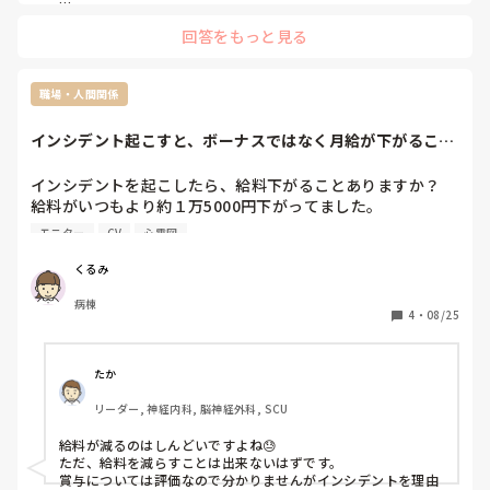
新しく師長になってもらう人の確保、

回答をもっと見る
そしてきっとその人自身が副師長だったり主任だったりの役職
がついていたと思うので、今度はそこの役職の確保といったよ
うに、

色んなところに打診して決めていかなきゃならないことを考え
職場・人間関係
たらそれなりの期間を要しそうです……(  ´ω｀; )

やっぱりトップの人は何かと大変ですね💦
インシデント起こすと、ボーナスではなく月給が下がること
ありますか？
インシデントを起こしたら、給料下がることありますか？

給料がいつもより約１万5000円下がってました。

明細ではわかりません。

モニター
CV
心電図
賞与が評価制なのでもし辞めずに出勤し続けると、次の賞与
時に師長の評価はかなり悪くなるんだろうなと思ってます。

くるみ
第２新卒で転職５ヶ月目にして、インシデントを２日連続で
病棟
起こしてしまいました。

4
・
08/25
インシデントでもちろんきつくお叱りを受け、（もちろんし
かたないです）信用をなくし、師長もかなり冷たくなり、言
い方悪いですが目をつけられてしまい、毎日出勤がしんどい
たか
です。

リーダー, 神経内科, 脳神経外科, SCU
インシデントは、点滴の更新の際にCVカテーテルが詰まっ
てしまったこと、もう１回は、心電図モニターのラインが患
給料が減るのはしんどいですよね😓

者さんのストレッチャーからベッドへの移乗を４人で行い、
ただ、給料を減らすことは出来ないはずです。

1本切れてしまったこと、です。インシデント＋破損の届け
賞与については評価なので分かりませんがインシデントを理由