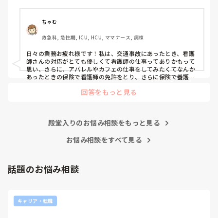
そもそもこんなこと考えながら仕事してるのも変ですかね…
笑
ちゃむ
救急科, 急性期, ICU, HCU, ママナース, 病棟
日々の業務お疲れ様です！私は、交通事故にあったとき、看護
師さんの対応がとても優しくて看護師の仕事ってありかもって
思い、さらに、アパレルやカフェの仕事をしてみたくてなんか
あったときの保険で看護師の免許をとり、さらに保険で養護教
諭と保健師もとりました笑 結局看護師しかしてません。スタバ
回答をもっと見る
で働きたいです！笑
殿堂入りのお悩み相談をもっと見る
お悩み相談をすべて見る
話題のお悩み相談
キャリア・転職