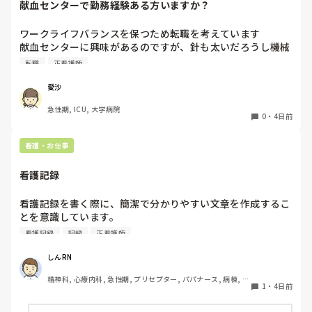
献血センターで勤務経験ある方いますか？
ワークライフバランスを保つため転職を考えています

献血センターに興味があるのですが、針も太いだろうし機械
操作あるしイメージが湧きません

転職
正看護師
経験ある方いましたら、特別なスキルが必要かや働きやすさ
など教えていただきたいです！
愛沙
急性期, ICU, 大学病院
0
・
4日前
看護・お仕事
看護記録
看護記録を書く際に、簡潔で分かりやすい文章を作成するこ
とを意識しています。

しかし忙しい日は、必要な情報を漏れなく記録することとの
看護記録
記録
正看護師
バランスが難しいと感じています。

皆さんは看護記録を効率よく作成するために工夫しているこ
しんRN
とはありますか。
精神科, 心療内科, 急性期, プリセプター, パパナース, 病棟, 老
1
・
4日前
健施設, リーダー, 慢性期, 派遣