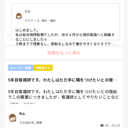
・とりあえず外来や健診センターで我慢する

アル
ママナース, 検診・健診
はじめまして。

私は総合病院勤務でしたが、次の４月から検診施設へと転職す
ることにしました☺️

５時までで残業なし、夜勤なしなので働きやすくなりそうです
☺️お子さん小さいと悩みますよね😢
回答をもっと見る
キャリア・転職
👑殿堂入り
5年目看護師です。わたしはただ手に職をつけたいとの理由
でこの職業につき...
5年目看護師です。わたしはただ手に職をつけたいとの理由
でこの職業につきましたが、看護師としてやりたいことなど
あまり考えたことがなく、ただ言われたことをやっているよ
5年目
やりがい
うな日々に感じます。目標ややりがいもなく、"業務"として
続けてしまっています。

掛上
みなさんはどういったきっかけで看護師を目指したり、今の
その他の科, 病棟
科についていたりしますか？

19
・
11/23