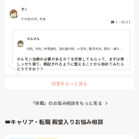
同じ境遇の方がいらっしゃったらアドバイスを下さい。
💦
きこ
その他の科, 外来
1
・
03/11
マルマル
内科, 外科, 呼吸器科, 消化器内科, 小児科, 整形外科, 産科・婦人科, 
耳鼻咽喉科, 皮膚科, 泌尿器科, リハビリ科, 救急科, 急性期, 超急性
期, ICU, CCU, HCU, プリセプター, 病棟, リーダー, 神経内科, 脳神
ホルモン治療の必要があるか？を診察してもらって、まずは夜
経外科, GCU, 消化器外科, 一般病院, 大学病院, 慢性期, 終末期, オ
しっかり寝て、朝起きれるように整えることから始めてみたら
ペ室
どうですか？？

あとはメンタルクリニックで相談ですね。。。

回答をもっと見る
私も復職した経験がありますが、部署異動して楽しくやってま
す。

最初は無理せず、出勤できたらヨシ！

「休職」のお悩み相談をもっと見る
今の状況を周りに素直に伝えられたらヨシ！

体調整えて欠勤しなければヨシ！

できる仕事がいつも通りできればヨシ！

仕事を任されるように、頼まれるようになればヨシ！

👑キャリア・転職 殿堂入りお悩み相談
ありがとうって周りに言える環境になればヨシ！

上から言われる前に、自主的に仕事できればヨシ！

って段階踏んで、一個ずつクリアしていけばいいですよ^ ^
