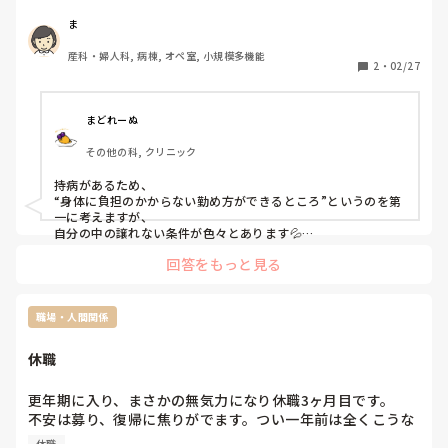
したことがなく、転職先について迷走しています。

ま
自身の実働期間が短いのもあり、

産科・婦人科, 病棟, オペ室, 小規模多機能
例えば訪問看護では自身の任される業務が多く、患者が急変
2
・
02/27
した際には対応できる自信がない…など。

基本的に自信が無いので選ぶことも出来ず…何ヶ月も求人を
眺めています。

まどれーぬ
その他の科, クリニック
大きい病院での転職も検討しましたが、休職中なのもあり応
募すらできないことも…。

持病があるため、

“身体に負担のかからない勤め方ができるところ”というのを第
皆さんの転職を考える、考えた際の重要視するポイントなど
一に考えますが、

あれば教えていただきたいです！
自分の中の譲れない条件が色々とあります💦

回答をもっと見る
夜勤がないのは大前提なので無床クリニックを検索するのです
が、

①仕事内容

②シフト制ではなく、休診日が決まっている固定休であること
職場・人間関係
と、休診の曜日

③勤務時間

休職
④時給

⑤通勤時間

の全てが譲れません😂

更年期に入り、まさかの無気力になり休職3ヶ月目です。

不安は募り、復帰に焦りがでます。つい一年前は全くこうな
転職活動の際は、

るとは思ってもいなかったです。

自分の理想とする条件と合致するところをひたすら探しました
休職