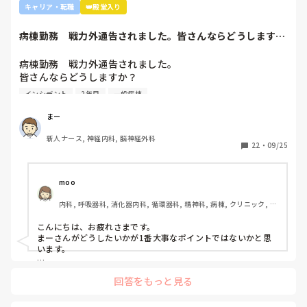
キャリア・転職
👑殿堂入り
そうやって心も回復していきます。

病棟勤務　戦力外通告されました。皆さんならどうします
いつも助けてくれてるからって何にも言わずに頼まずに、さっ
か？2年目です。1...
と仕事してくれる仲間になっていきますので。

病棟勤務　戦力外通告されました。

まずは自己開示して、今の状況把握して、ステップ踏んでいっ
皆さんならどうしますか？

てください。
2年目です。1年目はゆるい部署にいましたが、人間関係が原
インシデント
2年目
一般病棟
因で2年目から脳外科・神経内科に異動しました。異動して
からの人間関係は良好です。

まー
ですが、異動してから薬剤に関するインシデントを4件ほど
新人ナース, 神経内科, 脳神経外科
起こし、優先順位や多重課題ができていないのでは？という
22
・
09/25
方が浮き彫りになり師長や主任に『複数受け持ち任せられな
い』『一人を持って看護のつながりを持って』ということで
受け持ち1人になりました。

moo
複数受け持ちに戻るよう、1ヶ月間1年目のように勉強したり
内科, 呼吸器科, 消化器内科, 循環器科, 精神科, 病棟, クリニック, リ
と業務に臨んできました。

ーダー, 外来, 一般病院, 大学病院, 慢性期, 透析
そして最近師長さんに『君は病棟勤務よりも外来とか健診セ
こんにちは、お疲れさまです。

ンターとかのほうがいいのでは？ウチの部署もスタッフが足
まーさんがどうしたいかが1番大事なポイントではないかと思
りないから育てる余裕が足りない。前向きに捉えて看護師は
います。

いろんな働き方あるよ』と部署は決まってませんが、異動確
上司がどのような気持ちで提案されたかは分かりませんが、ケ
定となりました。

回答をもっと見る
アややることが多くて忙しくても、人間関係は良好でも、どう
しても自分に合わない部署や病院ってあるかと思います。

インシデントを多発したことや情報収集ができていなかった