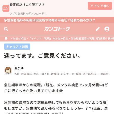
看護師
だけの相談アプリ
アプリで開く
アプリを無料でダウンロード！
急性期看護師の転職は回復期や精神科が適切？経験の積み方は？
お悩み相談
「キャリア・転職」のお悩み相談
急性期看護師の転職は回復期や精神
キャリア・転職
迷ってます。ご意見ください。
おかゆ
外科, 呼吸器科, 産科・婦人科, 皮膚科, 新人ナース, 病棟, 消化器外科, 一般病院
急性期半年からの転職。(現在、メンタル疾患で2ヶ月休職中)ど
こに行くべきか迷い果てています🥲

急性期の病院なので病棟異動してもあまり変わらないような気
もしますが、急性期で踏ん張るべきでしょうか…？？(正直、戻