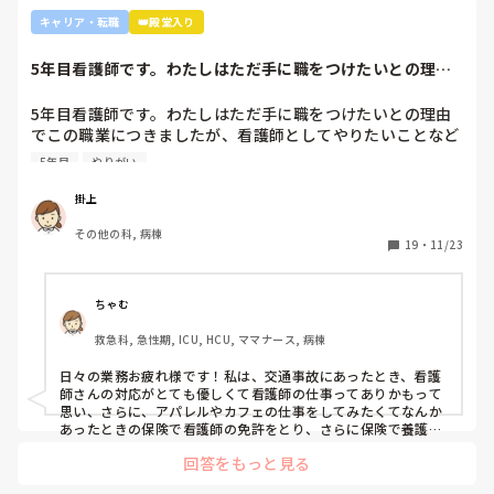
キャリア・転職
👑殿堂入り
5年目看護師です。わたしはただ手に職をつけたいとの理由
でこの職業につき...
5年目看護師です。わたしはただ手に職をつけたいとの理由
でこの職業につきましたが、看護師としてやりたいことなど
あまり考えたことがなく、ただ言われたことをやっているよ
5年目
やりがい
うな日々に感じます。目標ややりがいもなく、"業務"として
続けてしまっています。

掛上
みなさんはどういったきっかけで看護師を目指したり、今の
その他の科, 病棟
科についていたりしますか？

19
・
11/23
そもそもこんなこと考えながら仕事してるのも変ですかね…
笑
ちゃむ
救急科, 急性期, ICU, HCU, ママナース, 病棟
日々の業務お疲れ様です！私は、交通事故にあったとき、看護
師さんの対応がとても優しくて看護師の仕事ってありかもって
思い、さらに、アパレルやカフェの仕事をしてみたくてなんか
あったときの保険で看護師の免許をとり、さらに保険で養護教
諭と保健師もとりました笑 結局看護師しかしてません。スタバ
回答をもっと見る
で働きたいです！笑