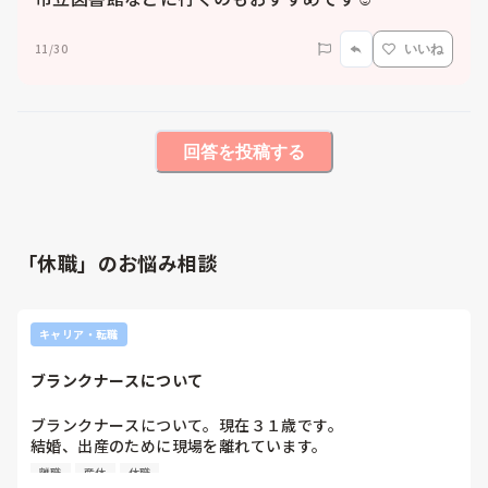
11/30
いいね
回答を投稿する
「休職」のお悩み相談
キャリア・転職
ブランクナースについて
ブランクナースについて。現在３１歳です。

結婚、出産のために現場を離れています。

現在０歳の子がおり、３歳になるまでは主婦でいようかと考
離職
産休
休職
えています。第二子も考えているので、５.６年ほどは、働か