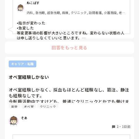
っておきたい内容は何ですか？？
ねこばす
内科, 急性期, 超急性期, 病棟, クリニック, 訪問看護, 介護施設, 老健
施設, リーダー, 神経内科, 脳神経外科, 一般病院, 慢性期, 回復期, 終
末期, 透析, 保育園・学校, SCU, 派遣, 小規模多機能, 看護多機能
•指示が変わった

•急変した

等変更事項の影響が大きいところですね。変わらない状態の人
は申し送りしなくていいと思います。

絶対伝えたいけど長文で記録には残せない時は時間がある時は
回答をもっと見る
Wordで文章を作って渡してました。
キャリア・転職
オペ室経験しかない
オペ室経験しかなく、採血もほとんど経験なし、筋注、静注
も経験なしです。

今転職活動中ですけども、普通にクリニックとかでも働けま
単発
オペ室
クリニック
すかね(考えてるところは、眼科や皮膚科あたりです)

そあ
もう一つ、単発のバイトもしたいのですがオペ室経験しかな
い人でも働けるようなところはありますかね。

2
・
1日前
病棟経験も一度もないので色々と不安でいっぱいです。