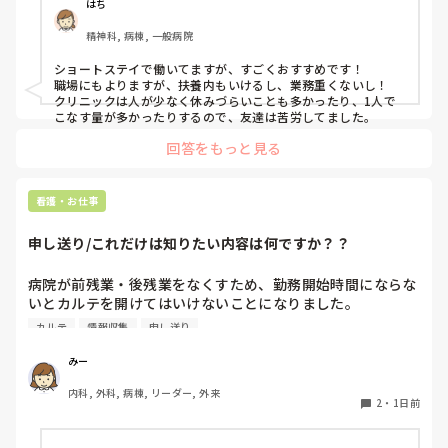
はち
精神科, 病棟, 一般病院
ショートステイで働いてますが、すごくおすすめです！

職場にもよりますが、扶養内もいけるし、業務重くないし！

クリニックは人が少なく休みづらいことも多かったり、1人で
こなす量が多かったりするので、友達は苦労してました。
回答をもっと見る
看護・お仕事
申し送り/これだけは知りたい内容は何ですか？？
病院が前残業・後残業をなくすため、勤務開始時間にならな
いとカルテを開けてはいけないことになりました。

カルテ
情報収集
申し送り
そのため、十分な情報収集が困難になり、前勤務者がしっか
りと記録に残していない場合はとても困ることが増えまし
みー
た。申し送り自体は存在していますが、後残業もなくす風潮
内科, 外科, 病棟, リーダー, 外来
で、5分以内で終わるように、と言われています。

2
・
1日前
人にもよるのですが、端的な申し送りのためにこれだけは知