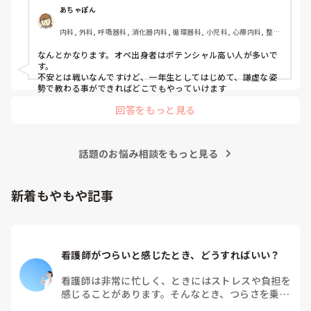
あちゃぽん
内科, 外科, 呼吸器科, 消化器内科, 循環器科, 小児科, 心療内科, 整形
外科, 産科・婦人科, 耳鼻咽喉科, 皮膚科, 泌尿器科, リハビリ科, 総
合診療科, 救急科, 超急性期, ICU, CCU, HCU, その他の科, ママナー
なんとかなります。オペ出身者はポテンシャル高い人が多いで
ス, 外来, 神経内科, 脳神経外科, NICU, 消化器外科, 一般病院, 慢性
す。

期, 回復期, 終末期, オペ室, 透析, 検診・健診
不安とは戦いなんですけど、一年生としてはじめて、謙虚な姿
勢で教わる事ができればどこでもやっていけます
回答をもっと見る
話題のお悩み相談をもっと見る
新着もやもや記事
看護師がつらいと感じたとき、どうすればいい？
看護師は非常に忙しく、ときにはストレスや負担を
感じることがあります。そんなとき、つらさを乗り
越えるためにはどうすればよいでしょうか？この記