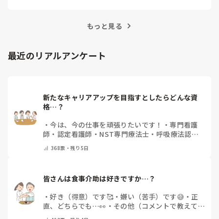
事では、看護師がつらさを感じたときの対処法や秘
訣を紹介します。
もっと見る
最近のリアルアンケート
新たなキャリアアップを目指すとしたらどんな資
格…？
・
今は、今の仕事を頑張りたいです！
・
専門看護
師
・
認定看護師
・
NST専門療法士
・
呼吸療法認定
士
・
糖尿病療養指導士
・
認知症ケア専門士
・
消化器
368
票・
残り5日
内視鏡技師
・
その他(コメントで教えて下さい)
皆さんは食事介助は好きですか…？
・
好き（得意）です🥰
・
嫌い（苦手）です😅
・
正
直、どちらでも…👀
・
その他（コメントで教えてく
ださい）