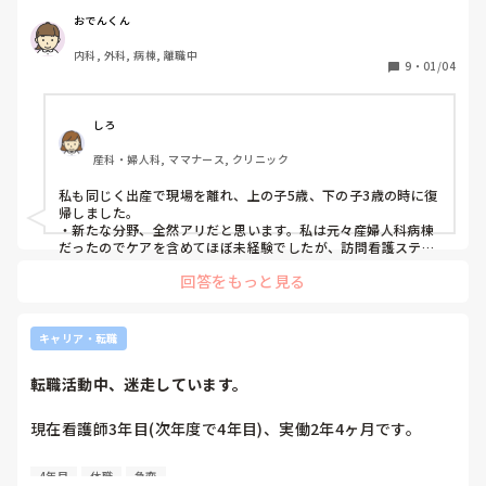
ない可能性もあります。

おでんくん
私はずっと緩和ケアで働きたいと思っており、ホスピスか訪
内科, 外科, 病棟, 離職中
問看護で働けたらなと思っています。

9
・
01/04
これまでの経験は、呼吸器で４年、がん専門病院の血液腫瘍
科で２年半働きました。仕事は遅い方で、アセスメントもぬ
けを指摘されることも多々ありました。

しろ
産科・婦人科, ママナース, クリニック
・ブランク後に新たな分野のホスピスや訪問看護に挑戦する
のは厳しいでしょうか。

私も同じく出産で現場を離れ、上の子5歳、下の子3歳の時に復
・スムーズに復職できるように育児と両立しながら、勉強も
帰しました。

していきたいのですが、看護雑誌や勉強法でおすすめがあれ
・新たな分野、全然アリだと思います。私は元々産婦人科病棟
ば教えていただきたいです。

だったのでケアを含めてほぼ未経験でしたが、訪問看護ステー
ション採用してもらえました。内科的な病棟経験もお有りなの
回答をもっと見る
で、むしろ喜ばれると思います。

・勉強、私は育児に必死でほぼしてなかったのでごめんなさ
い。現場離れちゃうと全く情報が入ってこないので、時々看護
師時代の同期に話聞いたりしてました。その紹介で入った仕事
キャリア・転職
もあります。アドバイスになってなくてすみません。

今しかない赤ちゃんとの生活楽しんで下さいね。
転職活動中、迷走しています。
現在看護師3年目(次年度で4年目)、実働2年4ヶ月です。

転職を検討しているのですが、病院やクリニック以外で勤務
4年目
休職
急変