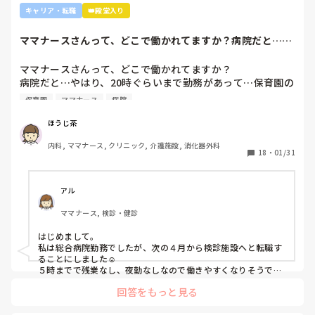
り、看護のつながりが無かったことは自分でも反省していま
外来や検診センターは、また病棟とは全然違う業務になるの
キャリア・転職
👑殿堂入り
すし、今後成長させていきたいなと思っています。

で、病棟での臨床経験を積みたい気持ちがあるのであれば、ご
ですが、ここまで頑に病棟勤務を否定されて正直納得出来て
自身に合った病棟への異動か転職がいいのではないかなと…大
ママナースさんって、どこで働かれてますか？病院だと…や
きな病院だとどうしても異動で行きたくない場所に行かされて
いないです。

はり、20時ぐら...
しまうものですが(>_<)

他の先輩にも何人か相談しましたが『ぶっちゃけそこまです
ママナースさんって、どこで働かれてますか？

るかな？』『自分ならそこまでされたら辞めるよ』とのこ
病院も規模やいろいろ取り組んでいることが違うので、探して
病院だと…やはり、20時ぐらいまで勤務があって…保育園の
と。

みるとおもしろいですよ。ただ、転職するなら3年は基礎をつ
お迎えが間に合わないことが多くて…

師長さんの言ってることも確かに理解できますが

けてもいいのかなと思います。中途採用は即戦力を期待されま
保育園
ママナース
病院
みなさんの意見聞かせていただきたいです！
す。
私も、正直あまり健診センターや外来にはあまり魅力を感じ
てないですし、病棟での臨床経験を積んで学んでいきたいと
ほうじ茶
気持ちがあります。

内科, ママナース, クリニック, 介護施設, 消化器外科
・転職する

18
・
01/31
・とりあえず外来や健診センターで我慢する

アル
ママナース, 検診・健診
はじめまして。

私は総合病院勤務でしたが、次の４月から検診施設へと転職す
ることにしました☺️

５時までで残業なし、夜勤なしなので働きやすくなりそうです
☺️お子さん小さいと悩みますよね😢
回答をもっと見る