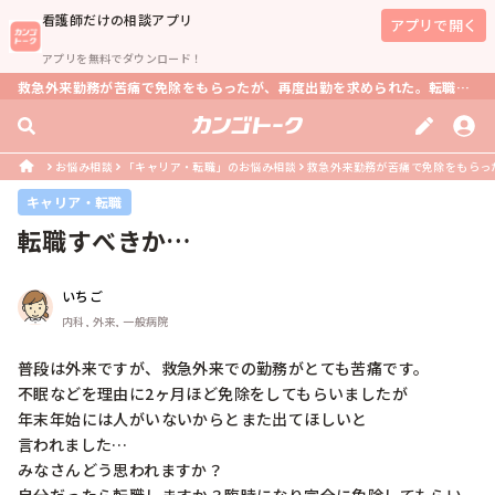
看護師
だけの相談アプリ
アプリで開く
アプリを無料でダウンロード！
救急外来勤務が苦痛で免除をもらったが、再度出勤を求められた。転職するべき？
お悩み相談
「キャリア・転職」のお悩み相談
救急外来勤務が苦痛で免除をもらった
キャリア・転職
転職すべきか…
いちご
内科, 外来, 一般病院
普段は外来ですが、救急外来での勤務がとても苦痛です。

不眠などを理由に2ヶ月ほど免除をしてもらいましたが

年末年始には人がいないからとまた出てほしいと

言われました…

みなさんどう思われますか？
