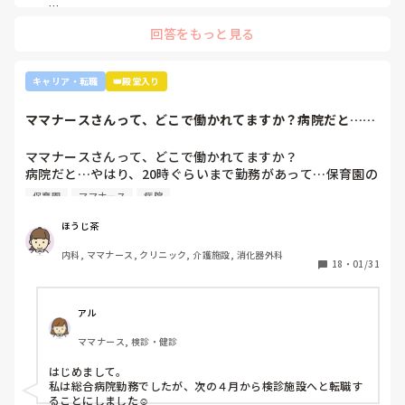
いろんな働き方あるよ』と部署は決まってませんが、異動確
蘇生術だと覚えていてください…
上司がどのような気持ちで提案されたかは分かりませんが、ケ
定となりました。

回答をもっと見る
アややることが多くて忙しくても、人間関係は良好でも、どう
しても自分に合わない部署や病院ってあるかと思います。

インシデントを多発したことや情報収集ができていなかった
り、看護のつながりが無かったことは自分でも反省していま
外来や検診センターは、また病棟とは全然違う業務になるの
キャリア・転職
👑殿堂入り
すし、今後成長させていきたいなと思っています。

で、病棟での臨床経験を積みたい気持ちがあるのであれば、ご
ですが、ここまで頑に病棟勤務を否定されて正直納得出来て
自身に合った病棟への異動か転職がいいのではないかなと…大
ママナースさんって、どこで働かれてますか？病院だと…や
きな病院だとどうしても異動で行きたくない場所に行かされて
いないです。

はり、20時ぐら...
しまうものですが(>_<)

他の先輩にも何人か相談しましたが『ぶっちゃけそこまです
ママナースさんって、どこで働かれてますか？

るかな？』『自分ならそこまでされたら辞めるよ』とのこ
病院も規模やいろいろ取り組んでいることが違うので、探して
病院だと…やはり、20時ぐらいまで勤務があって…保育園の
と。

みるとおもしろいですよ。ただ、転職するなら3年は基礎をつ
お迎えが間に合わないことが多くて…

師長さんの言ってることも確かに理解できますが

けてもいいのかなと思います。中途採用は即戦力を期待されま
保育園
ママナース
病院
みなさんの意見聞かせていただきたいです！
す。
私も、正直あまり健診センターや外来にはあまり魅力を感じ
てないですし、病棟での臨床経験を積んで学んでいきたいと
ほうじ茶
気持ちがあります。

内科, ママナース, クリニック, 介護施設, 消化器外科
・転職する

18
・
01/31
・とりあえず外来や健診センターで我慢する

アル
ママナース, 検診・健診
はじめまして。

私は総合病院勤務でしたが、次の４月から検診施設へと転職す
ることにしました☺️
