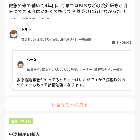
救急外来で働いて4年目。今まではBLSなどの院外研修が自
分にできる自信が無くて怖くて全然受けに行けなかったけ
ど、受けてみたら凄く勉強になってそこから、JPTECや
PT
救急外来
4年目
INARSなどを受けてます。どれも物凄く勉強になるし自信が
つきます。(今まで患者の対応してても院外研修を受けてい
トマト
ればしっかりと対応できたのかなといつも1人反省会をして
救急科, 急性期, 超急性期, 消化器外科, 一般病院
落ち込んでました。でも研修できる自信ないし…と。）やっ
1
・
09/07
ともう少し救急で勉強を頑張ろうかなと思えるようになって
きました。ACLSは受ける予定です。何かおすすめの研修は
ありますか。
なーな
循環器科, 救急科, ICU, CCU, 病棟, リーダー, 脳神経外科, 一般病
院, オペ室, 透析
救急看護学会がやってるセミナーはいかがですか？病態以外の
セミナーもあって結構勉強になります。
回答をもっと見る
看護・お仕事
中途採用の新人