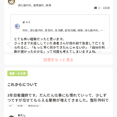
VT波形に移行した。その後VF波形になって、今の今まで話
消化器内科, 循環器科, 病棟
してた患者さんが目の前で痙攣して亡くなってしまった。

2
・
1日前
私の判断が遅かったから？DCが病棟に置いてなくてAEDで対
応したから？と、色々悩んでしまいます。
よっこ
外科, 消化器内科, 救急科, 急性期, 超急性期, 病棟, 消化器外科, 一般
病院
とても怖い経験だったと思います。

さっきまでお話ししていた患者さんが目の前で急変して亡くな
られると、「もっと早く何かできたんじゃないか」「自分の判
断が遅かったのかな」って何度も考えてしまいますよね。

回答をもっと見る
ただ、書かれている経過を見る限り、最初にAFが出た時点で先
生に報告して、その後レートや胸部不快感も落ち着いていたの
であれば、その時点ですぐDCをしなかったことが判断の遅れだ
ったとは限らないと思います。AFでも、血圧低下や意識障害な
看護・お仕事
ど循環が不安定な場合に緊急でDCを考えるので、落ち着いてい
たのであれば経過観察の場合もあります。

これからについて
また、AFからVT、VFへ移行したとのことですが、AFそのもの
だけが原因というより、心筋虚血や電解質異常など、背景に別
3年目看護師です。だんだん仕事にも慣れていって、少しず
の原因があった可能性も考えられると思います。

つですが任せてもらえる業務が増えてきました。整形外科で
働いていますが、たしかに高齢者が多い病棟ですがほぼ急変
VFになった後についても、AEDはVFやパルスレスVTに対して
IC
急変
整形外科
はありません。ここでずっと働くことは、私のスキルアップ
除細動するための機器なので、AEDで対応したこと自体が間違
いだったわけではないと思います。

にはつながらないんじゃないか、って思ってしまいます。で
あたし