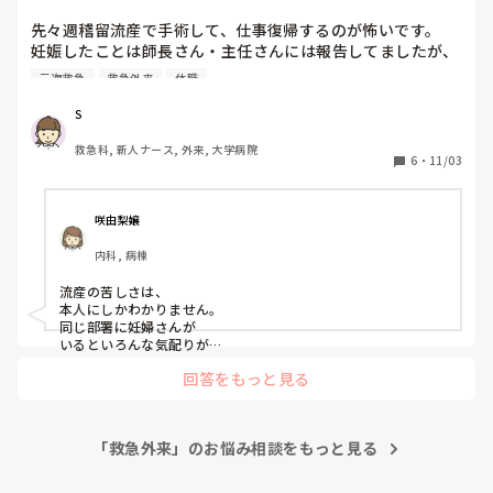
娠したことは師長...
先々週稽留流産で手術して、仕事復帰するのが怖いです。

妊娠したことは師長さん・主任さんには報告してましたが、
リーダー層の先輩達に1人ずつ声をかけている途中で、つわ
三次救急
救急外来
休職
りがひどくなり全員に報告しないうちに重症悪阻にて自宅療
養に入り、その休養している際に流産が発覚し手術に至りま
S
した。

救急科, 新人ナース, 外来, 大学病院
6
・
11/03
流産の報告をまた先輩達にしなければならないし、もう1人
妊婦さんがいるのも心苦しいです。

そして1番怖いのは来週からまた命が失われるような現場で
咲由梨嬢
私は冷静に働けるのかということです。

内科, 病棟
流産しながらも働き続けてる看護師さんはたくさんいるはず
流産の苦しさは、

なのに、私はそれができる自信がなくただ逃げてるだけなん
本人にしかわかりません。

じゃないかとすごく悩んでます。

同じ部署に妊婦さんが

一体どう乗り越えて行けばいいのでしょうか。。
いるといろんな気配りが

必要でsさんの

回答をもっと見る
ストレスは、図りしれません…

「流産しながらま働き続ける看護師さんはたくさんいる」

確かにそうです。

「救急外来」のお悩み相談をもっと見る
でも、みんながみんな

それを受け止めて

看護を強く続けれるわけではないと思います。
