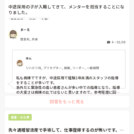
中途採用の子が入職してきて、メンターを担当することにな
りました。

一年半で他病院の病棟を辞めて、救急外来へ入職してきまし
救急外来
中途
入職
たが、知識が全くありません。

バイタルサインすら正常と異常の違いがわかっていないよう
まーる
で、測定しても数値のみの報告をされます。

救急科, 外来
どのように関われば良いのか悩んでいます。
4
・
02/08
ゆん
リハビリ科, プリセプター, 病棟, リーダー, 一般病院
私も病棟でですが、中途採用で経験2年未満のスタッフの指導
をすることが多いです。

急外だと緊急性の高い患者さんが多い中での指導となり、指導
の大変さは病棟の比ではないと思いますので、参考程度に回答
させていただきます。

回答をもっと見る
私は、新人への指導と同様に対応するようにしています。看護
技術一つ一つのチェックから、結果とアセスメントまで報告・
申し送りができるようになるまで助言しています。
看護・お仕事
先々週稽留流産で手術して、仕事復帰するのが怖いです。妊