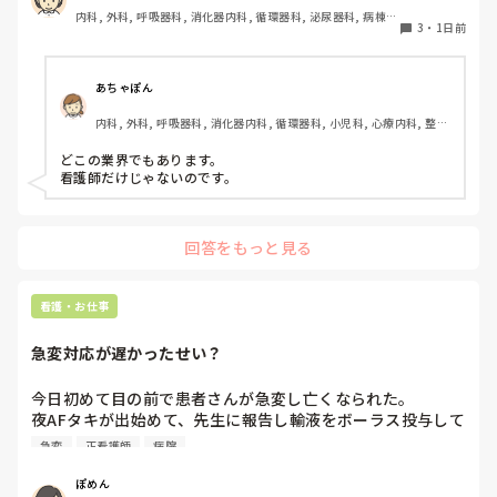
患者さんの安全を守るために、厳しく伝えなければならない
内科, 外科, 呼吸器科, 消化器内科, 循環器科, 泌尿器科, 病棟, 
場面があることは理解しています。ただ、内容よりも言い方
3
・
1日前
消化器外科, 一般病院
で傷ついてしまうこともあるのではないかと思います。

こうした厳しい指導や人間関係は、看護師という職業ならで
あちゃぽん
はなのでしょうか。それとも、他の職種でも同じようなこと
内科, 外科, 呼吸器科, 消化器内科, 循環器科, 小児科, 心療内科, 整形
はあるのでしょうか？看護師以外の仕事を経験したことがあ
外科, 産科・婦人科, 耳鼻咽喉科, 皮膚科, 泌尿器科, リハビリ科, 総
る方や、転職経験のある方のお話も聞いてみたいです。
合診療科, 救急科, 超急性期, ICU, CCU, HCU, その他の科, ママナー
どこの業界でもあります。

ス, 外来, 神経内科, 脳神経外科, NICU, 消化器外科, 一般病院, 慢性
看護師だけじゃないのです。
期, 回復期, 終末期, オペ室, 透析, 検診・健診
回答をもっと見る
看護・お仕事
急変対応が遅かったせい？
今日初めて目の前で患者さんが急変し亡くなられた。

夜AFタキが出始めて、先生に報告し輸液をボーラス投与して
AF波形のままだったけど徐々にレートも落ち着いたし患者
急変
正看護師
病院
さんの胸部不快感も落ち着いていたから様子を見ていたら、
またレートが上がり出したので先生に電話をかけた途端急に
ぽめん