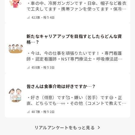
・
車の中、冷房ガンガンです
・
日傘、帽子など着衣
で工夫してます
・
携帯ファンを使ってます
・
保冷剤
を持ち運んでいます
・
特に暑さ対策はしていませ
423
票・
残り4日
ん
・
その他（コメントで教えて下さい）
新たなキャリアアップを目指すとしたらどんな資
格…？
・
今は、今の仕事を頑張りたいです！
・
専門看護
師
・
認定看護師
・
NST専門療法士
・
呼吸療法認定
士
・
糖尿病療養指導士
・
認知症ケア専門士
・
消化器
458
票・
残り3日
内視鏡技師
・
その他(コメントで教えて下さい)
皆さんは食事介助は好きですか…？
・
好き（得意）です🥰
・
嫌い（苦手）です😅
・
正
直、どちらでも…👀
・
その他（コメントで教えてく
ださい）
487
票・
残り2日
リアルアンケートをもっと見る