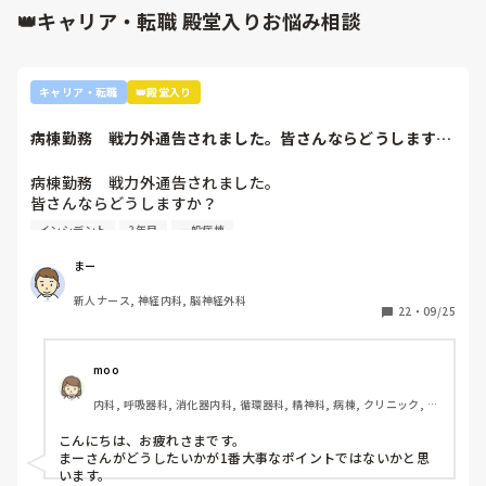
👑キャリア・転職 殿堂入りお悩み相談
私は今、二人の

息子の母ですが

間に妊娠５ヶ月の流産と

繋留流産を

キャリア・転職
👑殿堂入り
経験しています。

妊娠は、病気では

病棟勤務　戦力外通告されました。皆さんならどうします
ありません。

か？2年目です。1...
でも心身共にダメージも

病棟勤務　戦力外通告されました。

受けます。

気持ちが看護に

皆さんならどうしますか？

むかないのなら

2年目です。1年目はゆるい部署にいましたが、人間関係が原
インシデント
2年目
一般病棟
逃げて休んでまた

因で2年目から脳外科・神経内科に異動しました。異動して
看護師に戻りたい!

からの人間関係は良好です。

まー
仕事したい！って

ですが、異動してから薬剤に関するインシデントを4件ほど
思うまで看護職を

新人ナース, 神経内科, 脳神経外科
起こし、優先順位や多重課題ができていないのでは？という
離れてま【あり】だと思います。

22
・
09/25
方が浮き彫りになり師長や主任に『複数受け持ち任せられな
私は、一旦仕事から

い』『一人を持って看護のつながりを持って』ということで
逃げましたが長男の保育所か

受け持ち1人になりました。

moo
幼稚園かで保育所に

複数受け持ちに戻るよう、1ヶ月間1年目のように勉強したり
行かせるために看護職の

内科, 呼吸器科, 消化器内科, 循環器科, 精神科, 病棟, クリニック, リ
と業務に臨んできました。

復職しました。

ーダー, 外来, 一般病院, 大学病院, 慢性期, 透析
そして最近師長さんに『君は病棟勤務よりも外来とか健診セ
こんにちは、お疲れさまです。

sさんへの回答に

ンターとかのほうがいいのでは？ウチの部署もスタッフが足
まーさんがどうしたいかが1番大事なポイントではないかと思
なったかわかりませんが

りないから育てる余裕が足りない。前向きに捉えて看護師は
います。

逃げる勇気も大切な
