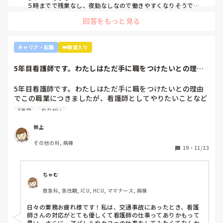
５時までで残業なし、夜勤なしなので働きやすくなりそうです
☺️お子さん小さいと悩みますよね😢
回答をもっと見る
キャリア・転職
👑殿堂入り
5年目看護師です。わたしはただ手に職をつけたいとの理由
でこの職業につき...
5年目看護師です。わたしはただ手に職をつけたいとの理由
でこの職業につきましたが、看護師としてやりたいことなど
あまり考えたことがなく、ただ言われたことをやっているよ
5年目
やりがい
うな日々に感じます。目標ややりがいもなく、"業務"として
続けてしまっています。

掛上
みなさんはどういったきっかけで看護師を目指したり、今の
その他の科, 病棟
科についていたりしますか？

19
・
11/23
そもそもこんなこと考えながら仕事してるのも変ですかね…
笑
ちゃむ
救急科, 急性期, ICU, HCU, ママナース, 病棟
日々の業務お疲れ様です！私は、交通事故にあったとき、看護
師さんの対応がとても優しくて看護師の仕事ってありかもって
思い、さらに、アパレルやカフェの仕事をしてみたくてなんか