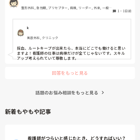
も、循環器やICU、救命に移動する勇気もありません、、
文面を見る限り、AFに気づいて先生へ報告し、一度落ち着いた
整形外科, 急性期, プリセプター, 病棟, リーダー, 外来, 一般病
1
・
1日前
後も観察を続け、また変化があった時には先生へ連絡されてい
院
ます。その電話の途中でVT、さらにVFへ移行したのであれば、
本当に急激な変化だったのだと思います。

k
振り返るのであれば、一人で「自分の判断が遅かった」と考え
るより、その時の血圧や症状、波形、採血などを先生やスタッ
美容外科, クリニック
フと一緒に確認してみると、何が起きていたのか少し整理でき
るかもしれません。

採血、ルートキープが出来たら、本当にどこでも働けると思い
ますよ！看護師の仕事は病棟だけが全てじゃないです。スキル
急変の後はどうしても「あの時こうしていたら」と考えてしま
アップ考えられていて尊敬します。
うと思います。一人で抱え込まず、周りの方ともお話ししてく
ださいね。本当にお疲れさまでした。
回答をもっと見る
話題のお悩み相談をもっと見る
新着もやもや記事
看護師がつらいと感じたとき、どうすればいい？