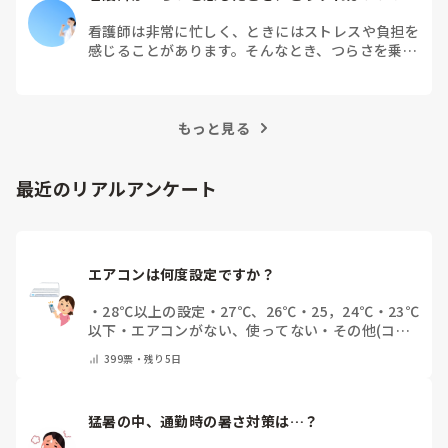
看護師は非常に忙しく、ときにはストレスや負担を
感じることがあります。そんなとき、つらさを乗り
越えるためにはどうすればよいでしょうか？この記
事では、看護師がつらさを感じたときの対処法や秘
訣を紹介します。
もっと見る
最近のリアルアンケート
エアコンは何度設定ですか？
・
28℃以上の設定
・
27℃、26℃
・
25，24℃
・
23℃
以下
・
エアコンがない、使ってない
・
その他(コメ
ントで教えてください)
399
票・
残り5日
猛暑の中、通勤時の暑さ対策は…？