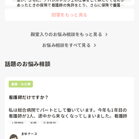
あったときの保険で看護師の免許をとり、さらに保険で養護教
諭と保健師もとりました笑 結局看護師しかしてません。スタバ
回答をもっと見る
で働きたいです！笑
殿堂入りのお悩み相談をもっと見る
お悩み相談をすべて見る
話題のお悩み相談
看護・お仕事
看護師だけですか？
私は総合病院でパートとして働いています。今年も1年目の
看護師が2人、途中から来なくなってしまいました。看護師
として働いていると、指導の場面で「そこまで強く言わなく
人間関係
転職
正看護師
てもいいのでは」と感じることがあります。

まゆナース