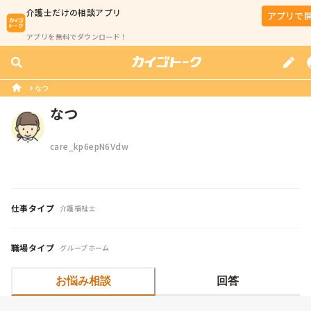
介護士
だけの相談アプリ
アプリで
アプリを無料でダウンロード！
なつ
なつ
care_kp6epN6Vdw
仕事タイプ
介護福祉士
職場タイプ
グループホーム
お悩み相談
回答