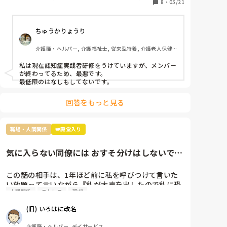
8
・
05/21
院, ユニット型特養
ちゅうかりょうり
介護職・ヘルパー, 介護福祉士, 従来型特養, 介護老人保健
施設, 初任者研修, 実務者研修
私は現在認知症実践者研修をうけていますが、メンバー
が終わってるため、最悪です。

最低限のはなしもしてないです。
回答をもっと見る
職場・人間関係
👑殿堂入り
気に入らない同僚には おすそ分けはしないです
か?
この話の相手は、1年ほど前に私を呼びつけて言いた
い放題って言いながら『私が大声を出したので私に恐
人間関係
ストレス
職場
怖を感じ、仕事が一緒にできない』と因縁をつけてき
た 看護師Nなんですが…

(旧) いろはに改名
当時、現場にいた関係者に事情聴取をした結果、 レク
介護職・ヘルパー, デイサービス