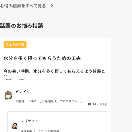
東京都のカスハラ条例は、カスハラ撲滅の第一歩です。
お悩み相談をすべて見る
他の自治体や他職種にも拡大して、介護職に取っても働
きやすい職場環境になってくれたらと願うばかりです。
話題のお悩み相談
きょうの介護
水分を多く摂ってもらうための工夫
今の暑い時期、水分を多く摂ってもらえるよう普段と
は

特養
ケア
違う工夫等をされている事を教えてください。
よしママ
介護職・ヘルパー, 介護福祉士, ケアマネジャー, 従
14
・
1日前
来型特養
ノブティー
介護福祉士, ユニット型特養