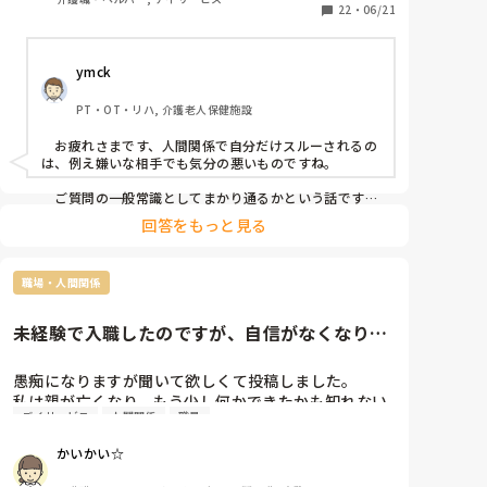
リエーションも止まらなかったし、誰も仲裁には来な
22
・
06/21
かったので思ったほど大声を出しているようには聞こ
えなかったという結論がでたのに、この看護師『 周り
ymck
がなんと言っても、私は、あの時、大声を出されて恐
怖を感じた』とずっと言い続けていて、この話を境
PT・OT・リハ, 介護老人保健施設
に、敵意というより憎悪をむき出しにするようになっ
てきました。

　お疲れさまです、人間関係で自分だけスルーされるの
は、例え嫌いな相手でも気分の悪いものですね。

そんなある日のことです。看護師Nがどこかに旅行に
行ってきたのでお土産をみんなの連絡用のレターケー
　ご質問の一般常識としてまかり通るかという話です
が、まかり通りはするけど別の意味で良くないことだと
スの中に入れあったんですが、私のところにだけ入っ
回答をもっと見る
思います。つまり、お土産誰に配るかは本人の自由では
ていなかったですね。

ありますが、特定の一人だけのけ者にするのはハラスメ
ントに相当するということです。とはいえ「うっかり忘
まあ、もらったところでお礼を言わなきゃいけないと
職場・人間関係
れてた」可能性も否定できませんし、故意にのけ者にし
思うと貰わなくてよかったな。と思うのですが…

ていた証拠もないのが難しいですね。

未経験で入職したのですが、自信がなくなりそ
　相手に合わせた対応をするということは、相手と同じ
この件に関しては管理者宛に『私もどこかに行ってお
うです…
レベルになるということです。おっしゃる通り、ご自身
土産を買ってきた場合、この看護師Nにはあげようと
はお相手をのけ者にしない、ハラスメント加害者になら
愚痴になりますが聞いて欲しくて投稿しました。

は思いませんが、私が気に入らない職員には看護師N
ないことが大切だと思います。
私は親が亡くなり、もう少し何かできたかも知れない
がやったようにお土産を配らなくてもいいのでしょう
デイサービス
人間関係
職員
との後悔から実務者研修を受けて介護の仕事に就きま
か』という内容(プラス、いままでの私に対しての悪行
した。

についても一緒に…)についての手紙を作っているとこ
かいかい☆
ろなんですが…

元々ヘルパー2級を持っていて、ブランクはあります