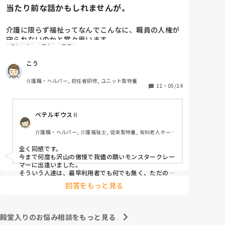
当たり前な話かもしれませんが。
介護に限らず福祉ってなんでこんなに、職員の人権が
守られないのかと常々思います。

クレーム
暴力
暴言
利用者主体は理解できますが、そういったことが行き
こう
過ぎている感じは否めません。

特に、利用者からの暴力・暴言、家族からのクレーム
介護職・ヘルパー, 初任者研修, ユニット型特養
をいつまでも我慢するのは心情としておかしいのでは
12
・
05/24
と思います。(今どき、お客様は神様というのは…)

ベテルギウスⅡ
介護職員というより福祉人として間違っている考えだ
とは思いますが、割りきって仕事をしていく必要があ
介護職・ヘルパー, 介護福祉士, 従来型特養, 有料老人ホー
るのでしょうかね。

ム, サービス付き高齢者向け住宅, デイサービス, 初任者研
修, 実務者研修, ユニット型特養
全く同感です。

心身をやられたりしたら、介護職員をやりたくなくな
今まで何度も沢山の傲慢で我儘の酷いモンスタークレー
ると思うんですよね。
マーに出逢いました。

そういう人達は、最早利用者でも何でも無く、ただのキ
○ガイです。

回答をもっと見る
無理難題を言って来るこの人達には、毅然とした態度や
対応が必要かと思いますが、上司などの上役の方針や対
応次第で幾らでも状況は変わります。

上司が味方、力になってくれないと現場の職員の不平不
殿堂入りのお悩み相談をもっと見る
満は高まり、精神がやられた結果辞めて行きます。
