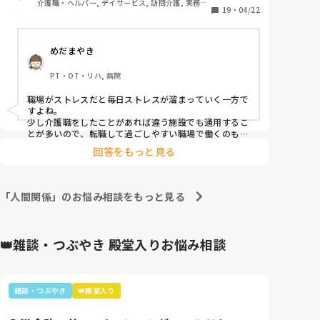
介護職・ヘルパー, デイサービス, 訪問介護, 実務者
が福祉関係の仕事に就いていた事はありますが、高齢
19
・
04/22
たた、あくまで手紙(質問書)のなかのことで、私とし
研修
者は初めてになります。

ては、たとえ気に入らない職員がいたとしてもみんな
の目に見える行為なので、他の職員もいい思いをしな
めだまやき
未経験でデイに入職しましたが、利用者さんに対して
いと思うので、特定の気に入らない職員にお土産をお
『頭がおかしくなってきた』『普通じゃないよね』な
裾分けをしないということはしないつもりいますが、
PT・OT・リハ, 病院
どの相手を馬鹿にする発言がありそう言うのを聞くの
看護師Nがやった行為は 一般常識としてまかり通るの
が嫌になってきてしまいました。

でしょうか?

職場がストレスだと毎日ストレスが溜まっていく一方で
しかも利用者さんが近くにいるフロアで職員同士が固
すよね。

まって大声で愚痴っている始末。

少し介護職をしたことがあれば違う施設でも通用するこ
とが多いので、転職して過ごしやすい職場で働くのも心
の負担が減るかなと思います。

お風呂介助中もストレッチャー使用の利用者さんの身
回答をもっと見る
毎日しんどい思いをしながら働くことがらなくなります
体を温めながら雑談したり、とにかく職員同士の私語
ように願ってます。
が多くて疲れます。

「人間関係」のお悩み相談をもっと見る
お風呂やトイレ介助も高圧的な支援で見ていて可哀想
になるくらい。そんな職員達だから私の事も罵声し、
やることなす事否定されて仕事を覚える為だと黙って
👑雑談・つぶやき 殿堂入りお悩み相談
1年間耐えていました。

でも最近では、自信も笑顔もなくなり40代後半にもな
りこんな事する為に転職した訳ではないのにと仕事に
雑談・つぶやき
👑殿堂入り