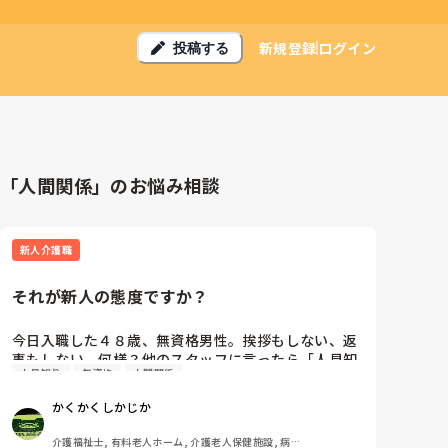
新規登録
ログイン
投稿する
「人間関係」のお悩み相談
新人介護職
それが新人の態度ですか？
今日入職した４８歳、無資格男性。挨拶もしない、返
事もしない。何様？他のスタッフに言ったら「人見知
人見知り
無資格
人間関係
りなんだよ」、、、、はい？？？今日入職したんです
よね？態度は御局様？無資格で？もうすでに一緒に仕
かくかくしかじか
事したくない、、、。
介護福祉士, 有料老人ホーム, 介護老人保健施設, 病