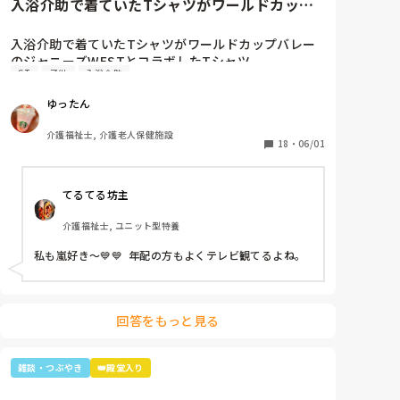
入浴介助で着ていたTシャツがワールドカップ
バレーのジャニーズWESTと...
入浴介助で着ていたTシャツがワールドカップバレー
のジャニーズWESTとコラボしたTシャツ。

ST
子供
入浴介助
暑いししんどいから、せめて好きなTシャツを着て介
助しようと選んだTシャツ。

ゆったん
別のフロアの利用者さん達で私はリフト浴の介助をし
ていると「可愛いTシャツね☺️」と言われ「そうでし
介護福祉士, 介護老人保健施設
ょ？去年のバレーボールの世界大会で好きなアイドル
18
・
06/01
達が応援してて、グッズとして売ってたからかったん
です✨」と言うと「ジャニーズ…(きっとWESTの読み
てるてる坊主
方分からなかった)あなたジャニーズが好きなのね😊」
と。

介護福祉士, ユニット型特養
大好きと伝えると「私もよ、あなた嵐は好き？」と聞
かれ、1番好きと伝えると利用者さんが嵐のメンバー3
私も嵐好き～💙💙  年配の方もよくテレビ観てるよね。
人の名前を言っていき「後2人…。どないしよ、あと2
人名前がでてけぇへんわ😩」と言うと近くの利用者さ
んが「櫻井くんと二宮くんや」と😂😂

そこから、リフト浴で介助を行っていた利用者さんが
回答をもっと見る
「SMAPは今はどんな事してるの？」とあり、事務所
にはキムタクしか居ないこと、SMAPは解散してしま
った事等伝えると残念そうにしてましたが「けど、皆
雑談・つぶやき
👑殿堂入り
元気なんやろ？なら言いやん😊」と(笑)

そこから利用者さんは「キムタクは工藤静香と結婚し