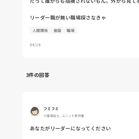
だって誰からも指摘されないもん。外から見てる
リーダー職が無い職場探さなきゃ
人間関係
施設
職場
04/16
3
件の回答
フミフミ
介護福祉士, ユニット型特養
あなたがリーダーになってください