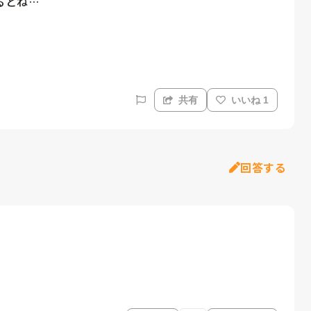
とね…

共有
いいね 1
回答する