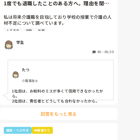
1度でも退職したことのある方へ。理由を聞か
たんやったけ？子どもは？」と。

せてください。
最初の嵐で私のジャニオタスイッチを破壊してきたの
私は将来介護職を目指しており学校の授業で介護の人
で、入浴介助でなければマシンガントークに成程(笑)
材不足について調べています。

近くにいた職員がその利用者さんに「この子にその話
そこで介護の仕事をやめた理由についてアンケートを
したら永遠に話すからあかんよ(笑)」と言われるほど
人手不足
退職
転職
させていただきたいです。(賃金が低い、重労働、人間
(笑)

関係など)

年齢や認知症の事を考えても、嵐のメンバー3人とキ
学生
多くの回答が必要なので本人ではなく知人の方がやめ
ムタクが誰と結婚したのか覚えていた事に驚きながら
た理由などでも教えていただけると助かります。

46
・
08/30
も嬉しかったな～😂
ご協力お願いします🙇🏻‍♀️

(前回応えていただいた方も良ければ)
たつ
介護福祉士
1社目は、お給料のミスが多くて信用できなかったか
ら。

2社目は、責任者とどうしても合わなかったから。
回答をもっと見る
雑談・つぶやき
👑殿堂入り