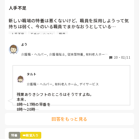
人手不足
新しい職場の特養は悪くないけど、職員を採用しようって気
持ちは弱く、今のいる職員でまかなおうとしている…

今の職場の前の老健も人手不足だったけど、まだ、職員を採
人手不足
モチベーション
職員
用しようという気持ちがあった…

これじゃ、現有戦力、職員が更に潰れるよ…
よう
介護職・ヘルパー, 介護福祉士, 従来型特養, 有料老人ホー
20
・
02/11
ム, 介護老人保健施設, 実務者研修, ユニット型特養
タルト
介護職・ヘルパー, 有料老人ホーム, デイサービス
残業ありきシフトのところはそうですよね。

本来、

8時〜17時の早番を

8時〜20時

22時〜8時のショート夜勤を

回答をもっと見る
20時〜9時半や10時…

日勤と遅番を1人の人間が通しでやっていることになりますよ
ね。

どうしてこんな発想ができるんでしょうね。

特養
👑殿堂入り
そこも特養ユニット型ですが、ほぼ新規の職員の採用はなく、