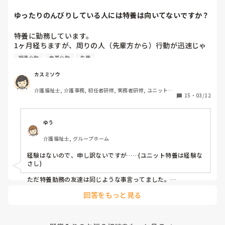
入ったとしても1年以内に辞めています。

ゆったりのんびりしている人には特養は向いてないですか？
残業代が入るから良いという人もいますが、12時間以上の拘束
となり、かなりしんどいのではないでしょうか。
特養に勤務しています。

1ヶ月経ちますが、周りの人（先輩方から）行動が迅速じゃ
ない、ゆったりしている、のんびりしていると言われます。

排泄介助
食事介助
先輩
早出で、7時に起床介助、ほぼ全員介助の食事介助、口腔ケ
ア、入浴の方のバイタル測定、9時までに終わらせて臥床さ
カスミソウ
せる。入浴の方はフロアに待機、それが終わったら記録（手
介護福祉士, 介護事務, 初任者研修, 実務者研修, ユニット型
書き）を10時までに終わらせて隣のユニットに行って陰部洗
15
・
03/12
特養
浄、目が回るくらい忙しいです。トイレにも行けない。

リーダーからは、〇〇さんは丁寧にやるから時間がかかるの
よと言われました。

ゆう
私たちが相手にしているのは物ではなく人間です。

介護福祉士, グループホーム
何時までにこれやってあれやってって言われても私は機械じ
ゃないんだからできるわけないじゃないですか？

経験はないので、申し訳ないですが……(ユニット特養は経験な
オムツ交換も時間がかかりすぎと言われます。

さし)

食事介助も急いで食べさせたら誤嚥性肺炎の危険があるし、
移乗介助も世間一般的にやってはいけないことも安全のため
ただ特養勤務の友達は同じような事言ってました。

ならいいよとか、例えば利用者様の足の間に職員の足を入れ
回答をもっと見る
早めに行って、仕事回さないと終えれないって話してました。

て移乗するとか、

先日も先輩が意思疎通のできない利用者様に食事介助してま
あとは単純にそのユニットのやり方によるんじゃないでしょう
したが、スプーンてんこ盛りに入れて無理やり口に運んでい
か？
