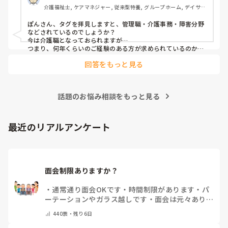
介護福祉士, ケアマネジャー, 従来型特養, グループホーム, デイサー
施設見学だけでも行ってみたら、実際に現場を見て素敵だと
ビス
思って決めました。
ぽんさん、タグを拝見しますと、管理職・介護事務・障害分野
などされているのでしょうか？

今は介護職となっておられますが…

つまり、何年くらいのご経験のある方が求められているのか、
それによってお伝えしたい事に少し違いが出てはきますね…　

回答をもっと見る
でも、せっかくのご質問、汎用的に普通に私の実際をお応えさ
せて頂きますね…　

一言で申せば、色んな仕事は‘数字＝結果やノルマ’が求められ
ます。それにら心底疲れた時に、「直接人様に優しくできる仕
話題のお悩み相談をもっと見る
事をしたい」と思ったから、ですね。本当は、なぜだからと言
って福祉に目が向いたか、など色々あるのですが、そこまでは
求められていない、と思いますので、端的に応えをお伝えさせ
て頂きました。

最近のリアルアンケート
同じ仲間として、その疑問もよーく分かるところでしたの
で、、
面会制限ありますか？
・
通常通り面会OKです
・
時間制限があります
・
パ
ーテーションやガラス越しです
・
面会は元々ありま
せん
・
その他（コメントで教えてください）
440
票・
残り6日