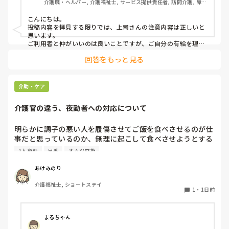
介護職・ヘルパー, 介護福祉士, サービス提供責任者, 訪問介護, 障害
上司の注意内容

福祉関連
→利用者に対して、こういう理由で有休をとると言ってはい
こんにちは。

けない。

投稿内容を拝見する限りでは、上司さんの注意内容は正しいと
→ケアマネに中止になることを伝える時は、有休をとるから
思います。

中止になったとは言わないこと。「中止にさせてもらうこと
ご利用者と仲がいいのは良いことですが、ご自分の有給を理由
にケアをキャンセルされるのは筋違いかと。

になった」ではなく「中止にさせてもらってもよろしいです
回答をもっと見る
それだけ、そのご利用者がもかさんのことを信頼されてるんで
か？」と聞くようにして。

しょうけど、もしもかさんご自身が体調不良でケアに行けない
場合のことを考えたら、他のスタッフも行けた方がローテーシ
と言われました。

ョン組めますよね。
介助・ケア
介護官の違う、夜勤者への対応について
私の考え対応が間違えていますか？
明らかに調子の悪い人を履傷させてご飯を食べさせるのが仕
事だと思っているのか、無理に起こして食べさせようとする
スタッフがいます。私が出勤して急変に気づき対応しました
1人夜勤
早番
オムツ交換
が、その後本人に聞き出しても自分の時は問題なかったか
（夜勤者）とか平気でドヤ顔でいます。

あけみのり
夜勤は1人夜勤です。その時はベトナム人と早番の2人体制で
介護福祉士, ショートステイ
したけども、どちらも急変対応に特化しておらず、この2人
1
・
1日前
が夜勤をすると見守り不足で大変になるんではないかなと危
惧してます。夜間はただオムツ交換変えればいい。トイレに
連れて行けばいい？寝るか寝ないか問題だみたい平気で言う
まるちゃん
ので人員が少ないため入らせていますが、きちんと見守りの