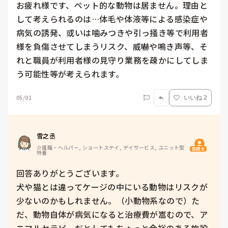
お疲れ様です、ペット的な動物は居ません。理由と
して考えられるのは…体毛や体液等による感染症や
病気の誘発、或いは噛みつきや引っ掻き等で利用者
様を負傷させてしまうリスク、威嚇や鳴き声等、そ
れと職員が利用者様の見守り業務を疎かにしてしま
う可能性等が考えられます。
05/01
いいね 2
雪之丞
介護職・ヘルパー, ショートステイ, デイサービス, ユニット型
質問主
特養
回答ありがとうございます。

犬や猫とは違ってケージの中にいる動物はリスクが
少ないのかもしれません。（小動物系なので）た
だ、動物自体が病気になると治療費が嵩むので、ア