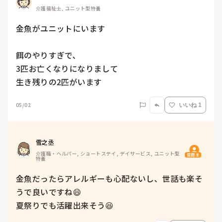
介護福祉士, ユニット型特養
金魚がユニットにいます

餌のやりすぎで、

3匹お亡くなりになりまして

生き残りの2匹がいます
05/02
いいね 1
雪之丞
介護職・ヘルパー, ショートステイ, デイサービス, ユニット型
質問主
特養
金魚だったらアレルギーも心配ないし、世話も楽そ
うで良いですね😄

夏祭りでも活躍出来そう😆