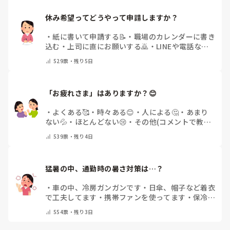
休み希望ってどうやって申請しますか？
・
紙に書いて申請する📝
・
職場のカレンダーに書き
込む
・
上司に直にお願いする🙇
・
LINEや電話など
で申請する
・
その他（コメントで教えてください）
529
票・
残り5日
「お疲れさま」はありますか？😊
・
よくある🥰
・
時々ある😊
・
人による🤔
・
あまり
ない💦
・
ほとんどない😢
・
その他(コメントで教え
てください)
539
票・
残り4日
猛暑の中、通勤時の暑さ対策は…？
・
車の中、冷房ガンガンです
・
日傘、帽子など着衣
で工夫してます
・
携帯ファンを使ってます
・
保冷剤
を持ち運んでいます
・
特に暑さ対策はしていませ
554
票・
残り3日
ん
・
その他（コメントで教えて下さい）