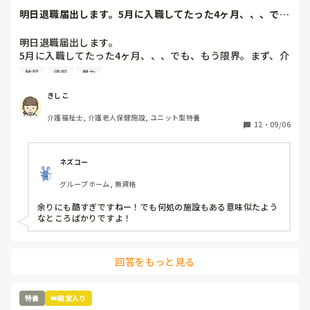
ょうか？

明日退職届出します。5月に入職してたった4ヶ月、、、で
辞めた方がいいでしょうか？

も、もう限界。ま...
今の職場に転職したのも、家庭の事情で…

明日退職届出します。

年齢が年齢なのでもう新しい所はなかなか見つからないよう
5月に入職してたった4ヶ月、、、でも、もう限界。まず、介
な気がして辞める勇気もありません。

護長がわけわかんない。利用者を怒鳴りつけ、パット交換は
このままズルズルと憂鬱な気持ちで仕事続けるべきなのでし
放尿
徘徊
暴力
せず、人手が足りないのに業務に入らない、すぐに他の人の
ょうか？
言いなりになり、リーダーで決めたことを覆す、人手が足り
きしこ
ないのに、キチンと休みは入れ、夜勤はやりたくない
介護福祉士, 介護老人保健施設, ユニット型特養
と、、、職員の悪口を言い、ウワサ話しを本気にする、、、
12
・
09/06
そして、今まで出していた残業代を出さないと言い出し、残
業の用紙を書き換えろと、、、職員のストレスもすごいが、
利用者もこれは精神科？って利用者ばかりを入れる。一晩中
ネズコー
徘徊、放尿、便失禁、暴言、暴力、コール頻回、フラつきが
グループホーム, 無資格
強く見守りが必要、、、こんな利用者1人じゃみれません。
でも、日中も夜間も1人でみろと、、、なぜ？できないん
余りにも酷すぎですねー！でも何処の施設もある意味似たよう
だ？と。ハッキリ言って、いつ事故が起きてもおかしくない
なところばかりですよ！
状況。そして、体調不良や急変を見つけると、見つけた人か
何かしたんじゃないか？とウワサをたてられ、その人のせい
になる、、、未経験者、無資格者が多くスキルがない。何を
回答をもっと見る
決めても、話してもちゃんとやってくれない、、、こんな施
設いるだけ時間の無駄だ。
特養
👑殿堂入り