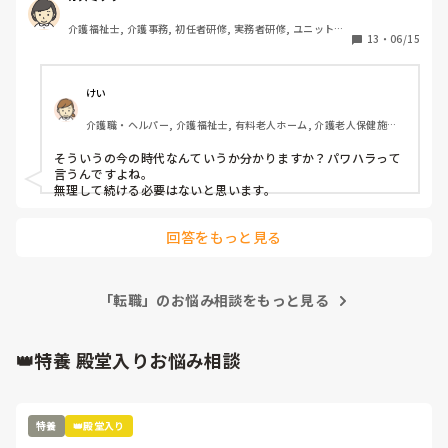
毎月フロア会議ありますが、まだ独り立ちできていない私
介護福祉士, 介護事務, 初任者研修, 実務者研修, ユニット型
は、出なくていいと言われました。

13
・
06/15
特養
独り立ちできてなくても、日々利用者様に関わって業務をし
ているわけですから、参加してもいいのでは？と思うのです
が…

けい
参加しないと情報が共有できないじゃないですか？

介護職・ヘルパー, 介護福祉士, 有料老人ホーム, 介護老人保健施設, 
議事録もなかなかすぐにはできないと主任に言われ…

グループホーム, デイサービス, デイケア・通所リハ
こんなこと言いたくないですが、以前の特養では、ミーティ
そういうの今の時代なんていうか分かりますか？パワハラって
ングは基本全員参加でしたよ新人も…

言うんですよね。

職長さんからは、新人は独り立ちするまでは思っていても
無理して続ける必要はないと思います。
（言いたいことがあっても）何も話すなと言われ、新人は大
人しく先輩の言うことをはいはいって聞いてその通りに仕事
回答をもっと見る
だけしていたらいいんでしょうか？

何か言うと、意地悪されたり、無視されたり、何も教えても
らえない、協力すらしてもらえない、これって一種のパワハ
ラじゃないでしょうか？

「転職」のお悩み相談をもっと見る
どこの施設でも、こんなことはあるのでしょうか？

現場は、特定技能実習生3人、男性職員3人、パート2人、主
👑特養 殿堂入りお悩み相談
任、私の10人です。

話しやすい人、話できる人1人もいません。

毎日職場に行くのが嫌になります。

楽しくありません。

特養
👑殿堂入り
はっきりいって今の職場が私にあってないってことなんでし