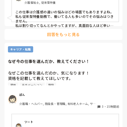
介護福祉士, 従来型特養
であれば夜勤も外すが管理者がオッケーを出しているので、
出勤日は誰かがどうにかなっているのではないかと怖すぎて
この仕事は介護感の違いの悩みはどの場面でもありますよね。

出勤するのが苦痛になります
私も従来型特養勤務で、働いてる人も多いのでその悩みはつき
ません。

私は割り切ってなんとかやってますが、真面目な人ほど辛いお
もいしてそうですよね。
回答をもっと見る
キャリア・転職
なぜ今の仕事を選んだか、教えてください！
なぜこの仕事を選んだのか、気になります！

資格を記載して教えてほしいです。

資格
モチベーション
施設
私は介護士です。

ぽん
帰省して中学の同級生と地元でご飯した時に、その人が介護
介護職・ヘルパー, 施設長・管理職, 有料老人ホーム, サー
の仕事をしていると聞いて、その時はあまり興味もてず、聞
3
・
15時間前
ビス付き高齢者向け住宅, 訪問介護, 介護事務, 初任者研修, 
き流してました。

障害福祉関連, 障害者支援施設
しかしUターン転職活動中にたまたま街でその人と会って、
ツート
流れでカフェで話して、
