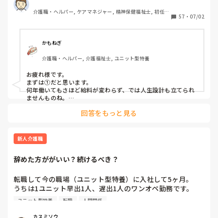
③他業種に転職できるスキルがつかなさそうだから。

介護職・ヘルパー, ケアマネジャー, 精神保健福祉士, 初任者
④職場の立地が悪いところが多いから。

57
・
07/02
研修, 実務者研修, 障害福祉関連, 障害者支援施設, 社会福祉
⑤報酬が国次第だから。

士
⑥施設を作りすぎているから。

⑦時間外労働が多いから。

かもねぎ
⑧介護の業界人が綺麗事しか言わないから。

介護職・ヘルパー, 介護福祉士, ユニット型特養
⑨人がいないのに新卒を優遇するから。

⑩未経験可の求人しかないから。

お疲れ様です。

11マネジメント層がまともでないから。

まずは①だと思います。

12その他

何年働いてもさほど給料が変わらず、では人生設計も立てられ
ませんものね。

特に若い方の選択肢からは、まず外れてしまう…
回答をもっと見る
新人介護職
辞めた方ががいい？続けるべき？
転職して今の職場（ユニット型特養）に入社して5ヶ月。

うちは1ユニット早出1人、遅出1人のワンオペ勤務です。

うちはリーダーはいなくて、主任1人、副主任1人がいます。

ユニット型特養
転職
人間関係
主任からまだ独り立ちは無理だからと言われ、先輩が同じ勤
務で入っています。

カスミソウ