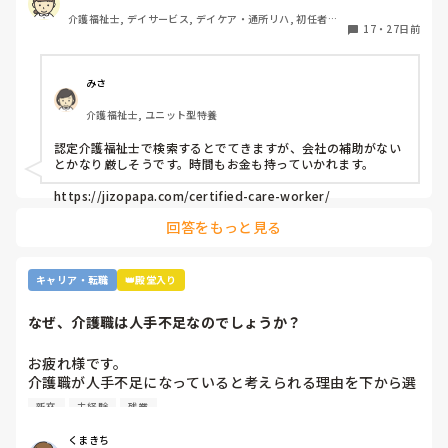
分かりません。

介護福祉士, デイサービス, デイケア・通所リハ, 初任者研
17
・
27日前
修, 実務者研修
看護師さんみたいに◯◯認定看護師みたいに

細分化した専門性を身に付けてますって

分かりやすくしないと側からみても

みさ
分かりにくいと思うのですが

介護福祉士, ユニット型特養
皆さんはどう思いますか？
認定介護福祉士で検索するとでてきますが、会社の補助がない
とかなり厳しそうです。時間もお金も持っていかれます。

https://jizopapa.com/certified-care-worker/
回答をもっと見る
キャリア・転職
👑殿堂入り
なぜ、介護職は人手不足なのでしょうか？
お疲れ様です。

介護職が人手不足になっていると考えられる理由を下から選
んで下さい

新卒
未経験
残業
①給与が低いから。

②利用者に叩かれるなど危険があるから。

くまきち