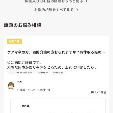
ました。私は側で見ていて、利用者様の表情が嫌がっている
殿堂入りのお悩み相談をもっと見る
のがわかりました。

慣れてきたら 一日の流れがわかるようになり、利用者さんとも
上手く出来るようになれば

お悩み相談をすべて見る
でもまだ入社して日が浅いので何も言えず、ここに入社した
オムツ交換1つ手早くなると思います。

のは間違ったのかなと思いました。

で、その先輩が食べ終わらせたのは、食べ始めて8分です。
なんと言うか身体介助って、体で覚えてる動作なので場馴れす
話題のお悩み相談
早すぎませんか？

れば楽になるように思います。

いつも指導してくださる時は、立派なこと、正しいことを教
ただその配属先のユニットに、新人を育てる余裕があるかない
えて下さっていたので、悩んでいます。

か によっても違いますよね💦

ゆったりのんびりしている人には特養は向いてないのでしょ
訪問介護
うか？
教育がちゃんとしてないユニットは、結局新人さんがパワハラ
っぽい圧に耐えられなくて辞めると言う感じに思います。

ケアマネの方、訪問介護の方おられますか？有休取る際の、
利用者やケアマネ...
余談ですが、私はスピード重視しすぎる機械的な介護現場が苦
手で……

私は訪問介護員です。

結局特養はなんとなく、そういった話耳にするので挑戦できず
大事な用事があり有休をとるため、上司に申請したら、

です（._.）
代わりに訪問する職員を考えるとのこと。

サービス管理責任者
ケアマネ
訪問介護
また、利用者に対しては、私は利用者とよくプライベートの
話などもしたりと仲が良いため（←表現の仕方良くないかも
もか
です、すみません）こういう理由で休みをとるから、代わり
介護職・ヘルパー, 訪問介護
の人になるけどいいかという相談をしていました。利用者か
1
・
1日前
らは、「全然いいよ！優先してね」と言ってくださって、代
わりはいらないから中止でいいよとのこと。このことを上司
に伝えたら、注意されました。

垂れ耳