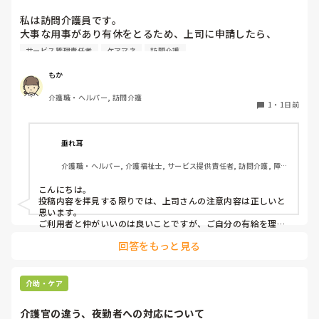
利用者やケアマネ...
私は訪問介護員です。

大事な用事があり有休をとるため、上司に申請したら、

代わりに訪問する職員を考えるとのこと。

サービス管理責任者
ケアマネ
訪問介護
また、利用者に対しては、私は利用者とよくプライベートの
話などもしたりと仲が良いため（←表現の仕方良くないかも
もか
です、すみません）こういう理由で休みをとるから、代わり
介護職・ヘルパー, 訪問介護
の人になるけどいいかという相談をしていました。利用者か
1
・
1日前
らは、「全然いいよ！優先してね」と言ってくださって、代
わりはいらないから中止でいいよとのこと。このことを上司
に伝えたら、注意されました。

垂れ耳
介護職・ヘルパー, 介護福祉士, サービス提供責任者, 訪問介護, 障害
上司の注意内容

福祉関連
→利用者に対して、こういう理由で有休をとると言ってはい
こんにちは。

けない。

投稿内容を拝見する限りでは、上司さんの注意内容は正しいと
→ケアマネに中止になることを伝える時は、有休をとるから
思います。

中止になったとは言わないこと。「中止にさせてもらうこと
ご利用者と仲がいいのは良いことですが、ご自分の有給を理由
にケアをキャンセルされるのは筋違いかと。

になった」ではなく「中止にさせてもらってもよろしいです
回答をもっと見る
それだけ、そのご利用者がもかさんのことを信頼されてるんで
か？」と聞くようにして。

しょうけど、もしもかさんご自身が体調不良でケアに行けない
場合のことを考えたら、他のスタッフも行けた方がローテーシ
と言われました。

ョン組めますよね。
介助・ケア
介護官の違う、夜勤者への対応について
私の考え対応が間違えていますか？