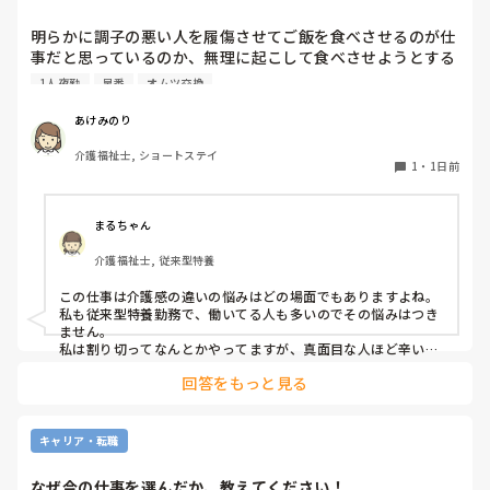
明らかに調子の悪い人を履傷させてご飯を食べさせるのが仕
事だと思っているのか、無理に起こして食べさせようとする
スタッフがいます。私が出勤して急変に気づき対応しました
1人夜勤
早番
オムツ交換
が、その後本人に聞き出しても自分の時は問題なかったか
（夜勤者）とか平気でドヤ顔でいます。

あけみのり
夜勤は1人夜勤です。その時はベトナム人と早番の2人体制で
介護福祉士, ショートステイ
したけども、どちらも急変対応に特化しておらず、この2人
1
・
1日前
が夜勤をすると見守り不足で大変になるんではないかなと危
惧してます。夜間はただオムツ交換変えればいい。トイレに
連れて行けばいい？寝るか寝ないか問題だみたい平気で言う
まるちゃん
ので人員が少ないため入らせていますが、きちんと見守りの
介護福祉士, 従来型特養
であれば夜勤も外すが管理者がオッケーを出しているので、
出勤日は誰かがどうにかなっているのではないかと怖すぎて
この仕事は介護感の違いの悩みはどの場面でもありますよね。

出勤するのが苦痛になります
私も従来型特養勤務で、働いてる人も多いのでその悩みはつき
ません。

私は割り切ってなんとかやってますが、真面目な人ほど辛いお
もいしてそうですよね。
回答をもっと見る
キャリア・転職
なぜ今の仕事を選んだか、教えてください！