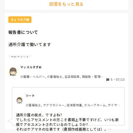
回答をもっと見る
逆に主任や居担だから出ると言うのは無かったです。そう決め
てしまうと自分の担当以外は適当に言ってしまったり違う目で
意見する事が出来なくなるからだったかな？
きょうの介護
報告書について
通所介護で働いてます

介護保険の更新やサービス追加などの担当者会議に出席した
アセスメント
場合は、議事録を作成すると思いますが、新規利用者様の契
約をした際にもアセスメントだけでなく担当者会議をしたと
マッスルすずめ
いう議事録を作成しなくてはいけないのでしょうか？詳しい
介護職・ヘルパー, 介護福祉士, 生活相談員, 施設長・管理職, 
方教えてください、、、。
5
・
07/23
デイサービス
ツート
介護福祉士, ケアマネジャー, 従来型特養, グループホーム, デイサー
ビス
通所介護の視点、ですよね?

でしたらアセスメントの方こそ書類上不要ですけど、いつも新
規でアセスメントされているのでしょうか?

それはケアマネの仕事です（書類作成義務としては）。
