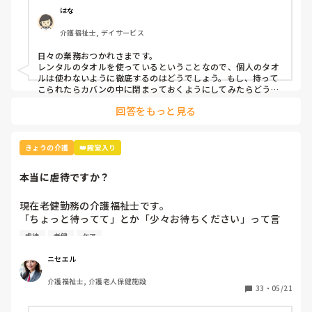
はな
介護福祉士, デイサービス
日々の業務おつかれさまです。

レンタルのタオルを使っているということなので、個人のタオ
ルは使わないように徹底するのはどうでしょう。もし、持って
こられたらカバンの中に閉まっておくようにしてみたらどうで
回答をもっと見る
きょうの介護
👑殿堂入り
本当に虐待ですか？
現在老健勤務の介護福祉士です。

「ちょっと待ってて」とか「少々お待ちください」って言
葉、よく使いませんか？私の施設ではこの言葉は「利用者本
虐待
老健
ケア
意ではない」という理由で不適切ケア扱いになりました。

つまり虐待と同じ枠組みです。

ニセエル
そんなに悪い言葉ですか？むしろ必要な言葉だと思うのです
介護福祉士, 介護老人保健施設
がいかがでしょう？
33
・
05/21