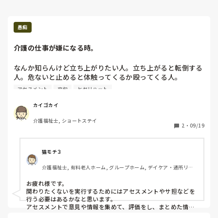
愚痴
介護の仕事が嫌になる時。
なんか知らんけど立ち上がりたい人。立ち上がると転倒する
人。危ないと止めると体触ってくるか殴ってくる人。

アセスメントしろって言われるけど、そういう問題なんか
アセスメント
文句
ヒヤリハット
ね？

カイゴカイ
利用者さんが立ち上がって転倒するのは好きにしたらいいけ
介護福祉士, ショートステイ
ど、それによって注意を受けたり文句を言われるのは嫌だ
2
・
09/19
し、立ち上がるのを止めて利用者さんに触られるのも殴られ
るのも嫌なんだが。

猫モチ３
近くで話すだけでも手を伸ばしてくるからアセスメントも何
介護福祉士, 有料老人ホーム, グループホーム, デイケア・通所リハ, 
も、あんまり関わりたくない。
ユニット型特養
お疲れ様です。

関わりたくないを実行するためにはアセスメントやサ担などを
行う必要はあるかなと思います。

アセスメントで意見や情報を集めて、評価をし、まとめた情報
を元に家族などと担当者会議をします。そこでセクハラや暴力