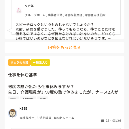
ツナ缶
グループホーム, 実務者研修, 障害福祉関連, 障害者支援施設
スピーチロックというものじゃないでしょうか？

以前、研修を受けました。待ってもらうなら、待つことだけを
伝えるのではなく、なぜ待たなければいけないのか、どれくら
い待てばいいのかなどを伝えなければいけないそうです。

例えば、「今、〜さんのお手伝いしてるから終わったら行きま
回答をもっと見る
すね」とか。

忙しくて難しいときもありますけどね。
きょうの介護
👑殿堂入り
仕事を休む基準
何度の熱が出たら仕事休みますか？

先日、介護職員が37.8度の熱で休みましたが、ナース2人が
「37.8度くらいで休む？私なら休まない。甘えよね」等、会
病気
人間関係
職場
話しているのが聞こえました。正直、私なら休みます。(平
熱が低く微熱でもしんどいので)

KEEE
皆さんの意見が聞きたいです。
介護福祉士, 生活相談員, 有料老人ホーム
25
・
03/26