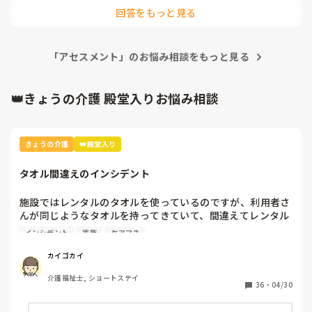
担当者会議の要点は作成、若しくはもらって対応しますね。デ
回答をもっと見る
イのスタッフの方もそれがないと困ると思いますが…
「アセスメント」のお悩み相談をもっと見る
👑きょうの介護 殿堂入りお悩み相談
きょうの介護
👑殿堂入り
タオル間違えのインシデント
施設ではレンタルのタオルを使っているのですが、利用者さ
んが同じようなタオルを持ってきていて、間違えてレンタル
業者に出してしまいました。

インシデント
家族
ケアマネ
本人と家族とケアマネとレンタル業者に謝罪して、インシデ
カイゴカイ
ントを書きましたが、対策って何？
介護福祉士, ショートステイ
36
・
04/30