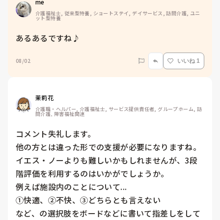
me 
介護福祉士, 従来型特養, ショートステイ, デイサービス, 訪問介護, ユニ
ット型特養
あるあるですね♪
08/02
いいね 1
茉莉花
介護職・ヘルパー, 介護福祉士, サービス提供責任者, グループホーム, 訪
問介護, 障害福祉関連
コメント失礼します。

他の方とは違った形での支援が必要になりますね。

イエス・ノーよりも難しいかもしれませんが、3段
階評価を利用するのはいかがでしょうか。

例えば施設内のことについて...

①快適、②不快、③どちらとも言えない

など、の選択肢をボードなどに書いて指差しをして