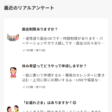
求められていない、と思いますので、端的に応えをお伝えさせ
て頂きました。

最近のリアルアンケート
同じ仲間として、その疑問もよーく分かるところでしたの
で、、
面会制限ありますか？
・
通常通り面会OKです
・
時間制限があります
・
パ
ーテーションやガラス越しです
・
面会は元々ありま
せん
・
その他（コメントで教えてください）
440
票・
残り6日
休み希望ってどうやって申請しますか？
・
紙に書いて申請する📝
・
職場のカレンダーに書き
込む
・
上司に直にお願いする🙇
・
LINEや電話など
で申請する
・
その他（コメントで教えてください）
529
票・
残り5日
「お疲れさま」はありますか？😊
・
よくある🥰
・
時々ある😊
・
人による🤔
・
あまり