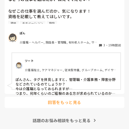
なぜこの仕事を選んだのか、気になります！

資格を記載して教えてほしいです。

資格
モチベーション
施設
私は介護士です。

ぽん
帰省して中学の同級生と地元でご飯した時に、その人が介護
介護職・ヘルパー, 施設長・管理職, 有料老人ホーム, サー
の仕事をしていると聞いて、その時はあまり興味もてず、聞
3
・
19時間前
ビス付き高齢者向け住宅, 訪問介護, 介護事務, 初任者研修, 
き流してました。

障害福祉関連, 障害者支援施設
しかしUターン転職活動中にたまたま街でその人と会って、
ツート
流れでカフェで話して、

介護福祉士, ケアマネジャー, 従来型特養, グループホーム, デイサー
施設見学だけでも行ってみたら、実際に現場を見て素敵だと
ビス
思って決めました。
ぽんさん、タグを拝見しますと、管理職・介護事務・障害分野
などされているのでしょうか？

今は介護職となっておられますが…

つまり、何年くらいのご経験のある方が求められているのか、
それによってお伝えしたい事に少し違いが出てはきますね…　

回答をもっと見る
でも、せっかくのご質問、汎用的に普通に私の実際をお応えさ
せて頂きますね…　

一言で申せば、色んな仕事は‘数字＝結果やノルマ’が求められ
ます。それにら心底疲れた時に、「直接人様に優しくできる仕
話題のお悩み相談をもっと見る
事をしたい」と思ったから、ですね。本当は、なぜだからと言
って福祉に目が向いたか、など色々あるのですが、そこまでは