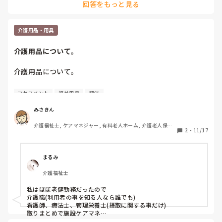
回答をもっと見る
があるので関わりを減らさなくてはいけないことやそれによっ
て事故が起こる可能性は高まることも説明していく必要はある
でしょう。

それが困ると家族が言うなら他の施設を利用してもらえばいい
介護用品・用具
と思います。選ぶ権利はあるんですから。セクハラや暴力に耐
えて援助をしろって言ってくるならハラスメント防止法に当た
介護用品について。
るので断る理由にもなりますし。
介護用品について。

利用者さんのADLの変化などに伴い、介護用品を検討する場
アセスメント
福祉用具
評価
面ではどのスタッフが中心となり、アセスメント、評価、連
絡などを行いますか？

みさきん
介護福祉士, ケアマネジャー, 有料老人ホーム, 介護老人保健
私の働いていた場所では主任、居室担当などでした。

2
・
11/17
施設, グループホーム, 病院
よろしくお願いします。
まるみ
介護福祉士
私はほぼ老健勤務だったので

介護職(利用者の事を知る人なら誰でも)

看護師、療法士、管理栄養士(摂取に関する事だけ)

取りまとめで施設ケアマネ

でした。
