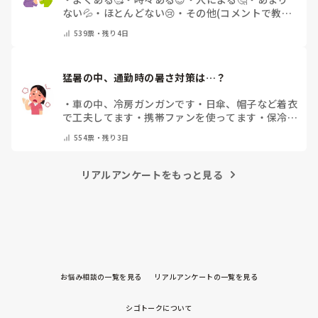
ない💦
・
ほとんどない😢
・
その他(コメントで教え
てください)
539
票・
残り4日
猛暑の中、通勤時の暑さ対策は…？
・
車の中、冷房ガンガンです
・
日傘、帽子など着衣
で工夫してます
・
携帯ファンを使ってます
・
保冷剤
を持ち運んでいます
・
特に暑さ対策はしていませ
554
票・
残り3日
ん
・
その他（コメントで教えて下さい）
リアルアンケートをもっと見る
お悩み相談の一覧を見る
リアルアンケートの一覧を見る
シゴトークについて