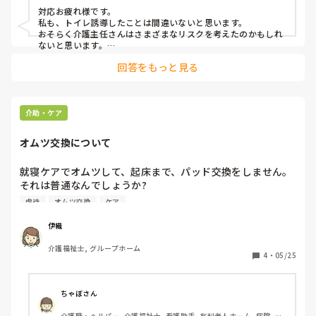
対応お疲れ様です。

その直後介護主任より「オムツの人はどんな理由があっても
私も、トイレ誘導したことは間違いないと思います。

オムツだからトイレに連れて行かないで！」と声を荒げてい
おそらく介護主任さんはさまざまなリスクを考えたのかもしれ
ました。

ないと思います。

ですがそれは、ADLアップに伴うリスクですよね。

回答をもっと見る
「その成功体験をもとに、危険な時間帯にもトイレに挑戦する
本人の意思を尊重して問題なくトイレ誘導したことは間違っ
かもしれない」

てないでよね？

「無茶な要求が増える可能性がある」

「転倒が増えるかもしれない」

オムツ対応中＝トイレ誘導禁止じゃないですよね？
その考えはありますが、いずれも人1人のADLアップの可能性
介助・ケア
を潰していいものではありません。

急性期であれ慢性期であれ回復期であれ維持期であれ、どの時
オムツ交換について
期にいたとしてもADLアップの可能性があること、患者さんが
それを望んでいることは誰にも阻止できないし当たり前の要求
だと思います。

就寝ケアでオムツして、起床まで、パッド交換をしません。

その介護主任さんが同じ立場に立った時にも同じことが言える
それは普通なんでしょうか?

のでしょうか。

私的にはケア放棄（虐待）だと思います。

虐待
オムツ交換
ケア
ADLアップにはリスクが伴いますが、患者さん自身のQOLアッ
皆さんはどう思いますか

プにつながります。

よろしくお願い致します
今回は問題なく成功していますが、もしも万が一失敗だったと
伊織
しても、望んだことを実行させてもらえたことや自分から挑戦
できたことは患者さんの生きる希望になったと思います。

介護福祉士, グループホーム
4
・
05/25
もしオムツの人はトイレ誘導禁止というルールが存在するなら
そのルール自体を見直すべきと思います。

さまざまなリスクが伴うことは当然なので、患者さん自身とお
約束をしなければならなかったり見守り強化、時には夜間の行
ちゃぼさん
動制限等しなければならない可能性はありますがそれは必要な
作業の一つと言えると思います。

介護職・ヘルパー, 介護福祉士, 看護助手, 有料老人ホーム, 病院, 訪