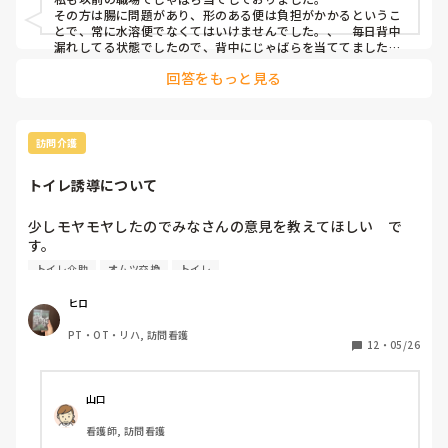
その方は腸に問題があり、形のある便は負担がかかるというこ
とで、常に水溶便でなくてはいけませんでした。、　毎日背中
漏れしてる状態でしたので、背中にじゃばらを当ててました。

コスパの問題から、給水シートで対応し、都度全身更衣よりは
回答をもっと見る
本人にも負担が少ないだろうということでこの対応をしており
ました。

全身更衣は介護者も本人もきついことだと思うので、必要に応
じてじゃばら当てをするのは良いのではと個人的には思いま
す！
訪問介護
トイレ誘導について
少しモヤモヤしたのでみなさんの意見を教えてほしい　で
す。

普段は1人での立位保持が難しく排泄の訴えも少ないためオ
トイレ介助
オムツ交換
トイレ
ムツ対応している方がいます。

ヒロ
その方が看護師訪問時に「今日は立てそうだからトイレ行っ
PT・OT・リハ, 訪問看護
てみたい」と声掛けがあったので、看護師1名とリハビリで
12
・
05/26
ある自分が一緒にトイレ誘導しました。

山口
少し時間は要しましたが難なくトイレまで移動でき無事排泄
看護師, 訪問看護
できました。
