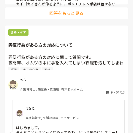
カイゴカイさんが仰るように、ポリエチレン手袋は色々なリス
クがあると思うので、プラ手がベストだと個人的には思いま
回答をもっと見る
す。

スマート介護という所からでも普通に買えるのて、施設のお金
の問題なのかな？と思いました😅
介助・ケア
弄便行為がある方の対応について
弄便行為がある方の対応に関して質問です。

夜間帯、オムツの中に手を入れてしまい衣服を汚してしまわ
れたり、酷い時は口にしてしまいます。

巡回
オムツ交換
家族
巡回・オムツ交換の頻度や時間を変えたり、オムツを逆に付
けたり等行いましたがあまり効果が得られませんでした。

もち
介護福祉士, 施設長・管理職, 有料老人ホーム
家族様は拘束して構わないと仰っていますが、、

9
・
04/23
上記の他に拘束に当たらない対応策等あれば共有頂きたいで
す。
はなこ
介護福祉士, 生活相談員, デイサービス
はじめまして。

そんなこともうとっくにやってるわ、という場合にはスルーし