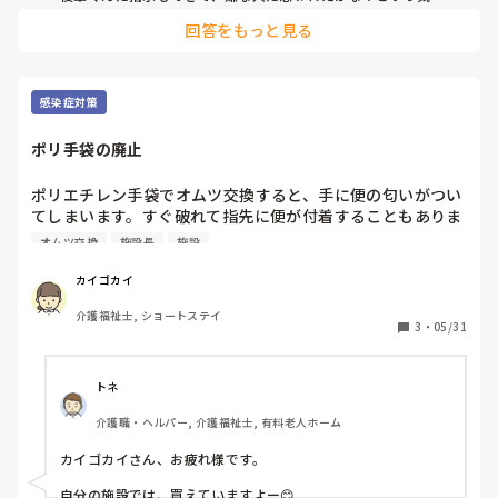
いもできる先輩がいて、後輩くんが羨ましいです。

回答をもっと見る
穏やかに仕事できそうですね。
感染症対策
ポリ手袋の廃止
ポリエチレン手袋でオムツ交換すると、手に便の匂いがつい
てしまいます。すぐ破れて指先に便が付着することもありま
す。

オムツ交換
施設長
施設
物を掴んだ時にも滑って危ないです。

カイゴカイ
施設長は今後はプラ手袋は購入できないというので仕方ない
介護福祉士, ショートステイ
と言いますが、そこら辺のホームセンターでも売ってるの
3
・
05/31
に、介護施設がプラ手袋購入できないものですか？
トネ
介護職・ヘルパー, 介護福祉士, 有料老人ホーム
カイゴカイさん、お疲れ様です。

自分の施設では、買えていますよー😊
