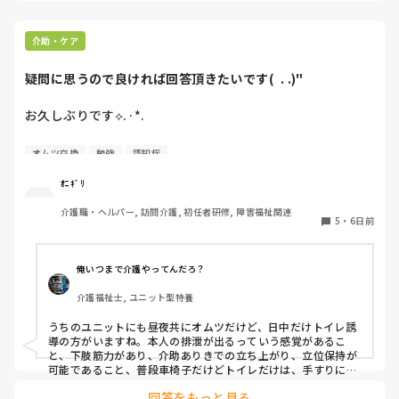
この時点で、ほとんどの利用者様は居室にい
るのであとはゆっくりとパッド交換へ。

介助・ケア
私が何が言いたいかと言うと、利用者様ほっ
疑問に思うので良ければ回答頂きたいです(  . .)"
たらかしで委員会や研修に行くかっていうこ
とです。

お久しぶりです⟡.·*.

うちのユニットは、日勤いなくて、1ユニット
早出1人、遅出1人です。

仕事変えてから本業しながら副業としてカイテクをやってい
職員がいないのに毎日のように主任も副主任
オムツ交換
勉強
認知症
ます。そこで疑問に思ったことを教えて頂きたいです。

も現場そっちのけでどこかへ。

利用者様のためといって、祭り等行事される
ｵﾆｷﾞﾘ
”オムツをしているのにトイレ誘導をする理由”

が、果たして本当に利用者様のためなのかと
介護職・ヘルパー, 訪問介護, 初任者研修, 障害福祉関連
精神科病院 認知症病棟でオムツをしているのにトイレ誘導
疑問が…

5
・
6日前
をしている患者様がいらっしゃいました。この前お仕事した
毎日のレクリエーションもできていないの
際「トイレしたいんだけどいいかしら？」とお声掛けがあり
に…

ました。私は「オムツしてるからそのままして大丈夫です
こんな現場だったら、理念でどんなにいいこ
俺いつまで介護やってんだろ？
よ」と返してしまいました。後々スタッフの方が「◯◯さん
と書いてあっても人は来ないと思いますが…

介護福祉士, ユニット型特養
臭うわ」との事でトイレに連れていかれていました。理由を
聞けなかったのですが何故でしょうか。オムツしている方で
皆さんの所はどうですか？

うちのユニットにも昼夜共にオムツだけど、日中だけトイレ誘
トイレ誘導は見た事がなかったので疑問です。他の病棟だと
うちみたいな感じですか？

導の方がいますね。本人の排泄が出るっていう感覚があるこ
「オムツにしてください」なんだけどな、、と。

と、下肢筋力があり、介助ありきでの立ち上がり、立位保持が
長文ですみません🙇‍♀️
可能であること、普段車椅子だけどトイレだけは、手すりに捕
まれば立ち上がろうという意思があるという理由からケアプラ
回答をもっと見る
ンに練り込まれてますね。トイレで排泄したいって気持ちもあ