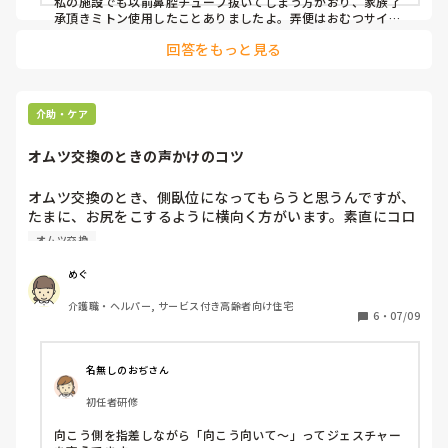
私の施設でも以前鼻腔チューブ抜いてしまう方がおり、家族了
応になることがほとんどです。

承頂きミトン使用したことありましたよ。弄便はおむつサイズ
合ってないとかありませんか？腹帯の装置方法がバラバラなら
回答をもっと見る
勿論利用者さんの不快感にも差があると思いますし、何サイズ
ボタン式胃瘻への変更やつなぎ服も検討しましたが、ボタン
使ってるか分かりませんがそんな中例えばオムツsサイズ使っ
式は費用もかかりますし、現在のA様の状態では効果が不透
て腰回りがギチギチとかなら勿論利用者さんが不快になるのも
明です。また、つなぎ服についても、A様は胃瘻チューブよ
無理ないかなと思います。

り弄便行為のほうが深刻で、効果は期待しにくいのではない
文面だけでは把握出来ない部分もあるので、間違っている箇所
介助・ケア
かと考えています。

があればすみません。私が思ったのはこの点です。
オムツ交換のときの声かけのコツ
弄便行為については、パッドによる蒸れや痒み、不快感が原
因ではないかと考え、以前はパッドを装着しない時間を設け
オムツ交換のとき、側臥位になってもらうと思うんですが、
たり、排尿パターンを記録して排泄介助の回数を増やしたり
たまに、お尻をこするように横向く方がいます。素直にコロ
と対応していましたが、改善は見られませんでした。また、
ンと横になってくれると助かるのですが、お尻をこするので
オムツ交換
頻繁にオムツへ手を入れているにもかかわらず、陰部や臀部
逆にオムツがずれてしまって手こずります。声かけに工夫が
に掻き傷などは見られず、痒みが主な原因とも考えにくい状
必要なのか、どうすれば良いのか、コツをご存知の方いらっ
めぐ
況です。

しゃいますか？
介護職・ヘルパー, サービス付き高齢者向け住宅
6
・
07/09
AIからは「オムツ内の温もりで安心感を得ている可能性があ
るため、安心できるものを持っていただく」という提案もあ
りました。しかし、A様には異食があり、便を口に入れた
名無しのおぢさん
り、布団や衣類を口に入れたりする行為も見られるため、安
全面を考えると物を持っていただくことも難しい状況です。

初任者研修
職員によって腹帯の装着方法に差があり、緩みが生じている
向こう側を指差しながら「向こう向いて～」ってジェスチャー