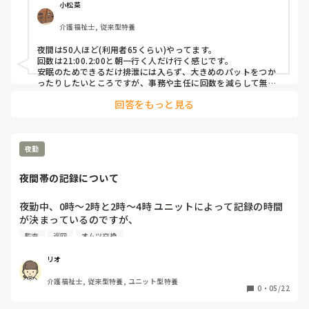
小松菜
介護福祉士, 従来型特養
夜間は50人ほど(利用者65くらい)やってます。

回数は21:00.2:00と朝一行く人だけ行く感じです。

安眠のためできるだけ排泄には入らず、大きめのパットをつか
ったりしたいところですが、事務や主任に回数を減らして無駄
遣いするなと毎回怒られます。
回答をもっと見る
夜勤
夜間帯の記録について
夜勤中、0時～2時と2時～4時 ユニットによって記録の時間
が決まっているのですが、

巡回時寝てて、途中覚醒もない。体動もない。

監査
巡回
オムツ交換
→「夜間良眠」「巡回時良眠」

だけではダメだと最近聞きました。

リオ
監査で引っかかるから、もうちょい詳しく書けと。 

介護福祉士, 従来型特養, ユニット型特養
本当に良眠だったのか疑われるらしいです笑

0
・
05/22