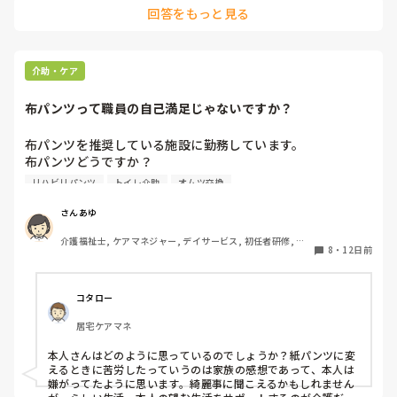
回答をもっと見る
当方回復期に勤めております。人手不足ではなく、療法士もや
れとのお達しがあり、面接時では聞いておらず、入職後に命令
されたのが納得できずに退職した療法士もいます。

その辞めた人は不潔がイヤでオムツ交換はリハの仕事じゃない
介助・ケア
と…他の療法士はSTも含めて全員やっていました。

他院のリハさんに相談すると、そんな事をするために国試取っ
布パンツって職員の自己満足じゃないですか？
たんじゃないから辞めて当然だと…

確かに、オムツは利用者自身ではできないので、リハビリの評
布パンツを推奨している施設に勤務しています。

価として疑問に思いますが、側臥位になったり、ベッド柵を持
布パンツどうですか？

つ、中には仰臥位でブリッヂでお尻を上げてくれるなどの動き
布パンツにする事によりスキントラブルが減った方もいます
リハビリパンツ
トイレ介助
オムツ交換
を評価する事はできるのかなと。マッサージやってるならつい
が多くは職員の自己満足になっているような気がします。家
でにオムツ交換してって事なのでしょうか？

族としては在宅で生活していた時布パンツからリハパンへの
さんあゆ
「私はオムツ交換やりません！」で突っぱねると、チームワー
移行を苦労したのに今頃になってどうしてと思われていま
クを乱すと捉えられると残念なので、せめてトイレやPトイレ
介護福祉士, ケアマネジャー, デイサービス, 初任者研修, 実
す。オムツ代払っているのにどうしてと言う意見もありまし
8
・
12日前
務者研修, ユニット型特養
の介助を手伝う事ですかね？

た。

捕まり立ちや、座る動作と同じなのでリハの評価に繋がるか
布パンツに取り組んでいる施設にお勤めの方ご意見をくださ
と。

い。
コタロー
点数も取れるでしょうし、声かけしてリハ中のトイレ誘導が良
いのではないでしょうか？

居宅ケアマネ
オムツ交換はサ高住なら身体扱いではないんですかね？それな
本人さんはどのように思っているのでしょうか？紙パンツに変
ら人員は確保されているはずですので、トイレ誘導をする方が
えるときに苦労したっていうのは家族の感想であって、本人は
効率的なのではないですかね？
嫌がってたように思います。綺麗事に聞こえるかもしれません