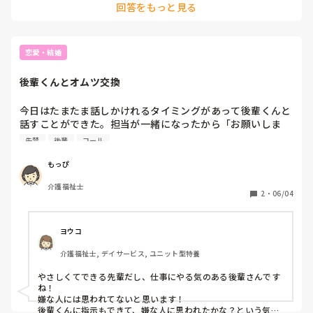
回答をもっと見る
恋愛・結婚
後輩くんとオムツ交換
今日はたまたま話しかけれるタイミングがあって後輩くんと
話すことができた。担当が一緒になったから「お願いしま
す〜」って言って。

失禁
後輩
コール
昼ご飯前に、利用者さんのナースコールがなって行ったら後
輩くんがリハビリ前で、シーツまで失禁してたから一緒に全
もっぴ
更衣介助して。

介護福祉士
やっぱリハビリスタッフはオムツ交換とかシーツまで失禁し
2
・
06/04
た時の対応に慣れてないから、後輩くんもオドオドしてて😂
「引き出しから取ってほしい」って頼めばよかったものの、
自分でわざわざ後輩くんのいる方に回って取りに行ったもん
ヨウコ
だから「なんでも言って下さい」って言わせてしまった😂
介護福祉士, デイサービス, ユニット型特養
（ごめんね〜）と思いながら、後輩くんに指示出しながら一
緒にした（笑）

やさしくてできる先輩だし、仕事にやる気のある後輩さんです
ちょっと嫌な人に思われたかな〜😅ザ・介護に関することは
ね！

リハビリスタッフよりもできちゃうから、いつもと違ってテ
嫌な人には思われてないと思います！

後輩くんに指示もできて、嫌な人に思われたかな？という気遣