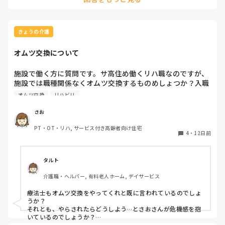
るから、尊重したいよねってのがありそうです。もちろんオム
ツに出ていることもありますが、本人が「トイレ行きたい」っ
て発言もありますからね。うちは特養なのでリハビリはありま
せんが、トイレへ行かれることで立ち上がり、立位保持を本人
きょうの介護
も頑張ってくれるのである意味ではリハビリに近しいものがあ
りそうです。また、入浴も個浴なので結局立ち上がり、立位保
オムツ交換について
持が10～20秒くらいは必要なので日中のトイレを辞めてしまう
と立ち上がる筋力がなくなり、寝台浴へADLが落ちかねないの
かなとも考えられます。

施設で働く方に質問です。サ高住め働くリハ職なのですが、
そちらの病棟の方は歩ける方なのか、車椅子なのか、トイレ行
施設では職種関係なくオムツ交換するものめしょつか？入職
きたいって感覚がわかる方なのかにもよりそうです。また、オ
した当初は、オムツ交換をヘルパーさんにお願いしていまし
オムツ交換
リハビリ
ムツってかオムツに出したまま交換の時間まで替えないことが
た。オムツ交換はリハビリの仕事じゃないと言われています
あります。ですが、感覚がわかる方でしたら、オムツへ出した
が、今は、状況的に誰もいないとやらざるおえない状況で
ままですと不快感からいじってしまったり、臀部が赤くなった
さお
り皮膚トラブルへ発展することもありえるので、トイレ誘導し
ているかもしれません。
PT・OT・リハ, サービス付き高齢者向け住宅
4
・
12日前
タルト
介護職・ヘルパー, 有料老人ホーム, デイサービス
療法士もオムツ交換をやってくれと既に言われているのでしょ
うか？

それとも、やらされたらどうしよう…とさおさんが危機感を抱
いているのでしょうか？
