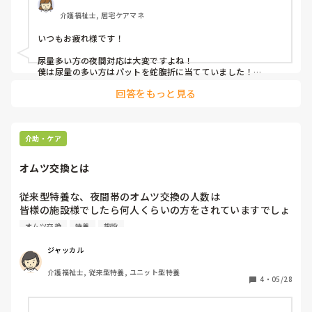
介護福祉士, 居宅ケアマネ
できるだけ臀部側にずらすようにしてますが・・・

オムツの大きさもあり限界があります。

いつもお疲れ様です！

パットの全域を有効に使えるようないい案はございません
か？

尿量多い方の夜間対応は大変ですよね！

特に女性の方の対応でご教示ください。

僕は尿量の多い方はパットを蛇腹折に当てていました！

都度交換もいいとおもうんですが、睡眠を優先したいとおも
回答をもっと見る
お尻側に漏れるのを吸収してくれるイメージで当ててました！

っております。

参考になりづらいかもしれないアドバイスですいません。
よろしくお願いいたします。
介助・ケア
オムツ交換とは
従来型特養な、夜間帯のオムツ交換の人数は

皆様の施設様でしたら何人くらいの方をされていますでしょ
うか?

オムツ交換
特養
施設
今の主流はやはり安眠優先の為にも尿吸収量が多い

パットやオムツを併用してオムツ交換の回数自体を

ジャッカル
極力減らしていくといく事がマストな考え方なのでしょう
介護福祉士, 従来型特養, ユニット型特養
か?
4
・
05/28