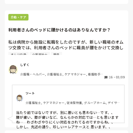
介助・ケア
利用者さんのベッドに腰かけるのはありなんですか？
私は病院から施設に転職をしたのですが、新しい職場のオム
ツ交換では、利用者さんのベッドに職員が腰をかけて交換し
ていて驚きました。感染対策や、プライベート空間保護など
オムツ交換
介護福祉士
職員
の観点からあり得ないと思うのですが、施設では利用者さん
のベッドに腰かけてなにかをするのは当たり前の感覚なので
しずく
介護職・ヘルパー, 介護福祉士, ケアマネジャー, 看護助手, 
16
・
03/09
介護老人保健施設, ショートステイ, デイサービス, デイケ
ア・通所リハ, 病院, 障害福祉関連, 障害者支援施設, 社会福
祉士
ツート
介護福祉士, ケアマネジャー, 従来型特養, グループホーム, デイサー
ビス
当たり前ではないですが、別に悪いとも思わない…です、、

腰が痛い、膝が痛いなど、なんらかの対応では…とも思います
ね…　わざわざやりにくい対応をされてるのですからね、、

しかし、先述の通り、珍しい＝レアケースと 思います、、