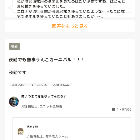
私が陰部清拭用のタオルを見たのはだいぶ前ですね。ほとんど
お尻拭きを使っていました。

コロナが流行る前からお尻拭き使っていたような……たまに在
宅でタオルを使っていたこともありましたが……。
回答をもっと見る
夜勤
夜勤でも無事うんこカーニバル！！！
夜勤です

一昨日の遅番でうんこカーニバル

排泄介助
オムツ交換
介護福祉士
今回の夜勤でもうんこカーニバル引き当てました

俺いつまで介護やってんだろ？
連日うんこカーニバルとか

介護福祉士, ユニット型特養
もう！！ほんとに！！介護士くそだわ

4
・
07/06
うんこだけにな！！！

残り3時間半

ike yan
ラストスパートだな

介護福祉士, 有料老人ホーム