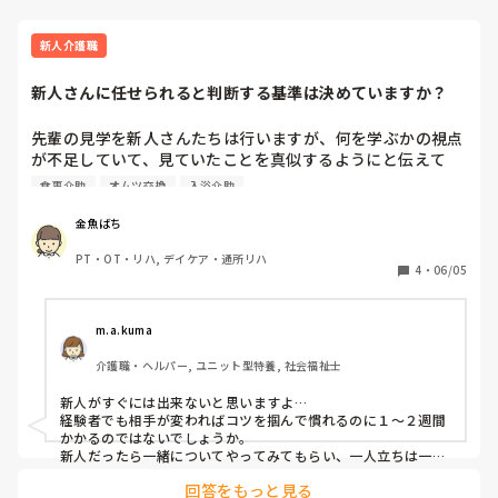
新人介護職
新人さんに任せられると判断する基準は決めていますか？
先輩の見学を新人さんたちは行いますが、何を学ぶかの視点
が不足していて、見ていたことを真似するようにと伝えて
も、だいたい再現できません。即時に再現できずにもたつく
食事介助
オムツ交換
入浴介助
こともしばしばです。移乗介助、食事介助、オムツ交換な
ど、特に体に麻痺など身体的症状を伴う方の配慮は理屈は分
金魚ばち
かっても再現できずに苦労しています。

PT・OT・リハ, デイケア・通所リハ
時間が解決すると見守るか、どうしても無理と業務から外す
4
・
06/05
か、その判断基準はどうされてますか？
m.a.kuma
介護職・ヘルパー, ユニット型特養, 社会福祉士
新人がすぐには出来ないと思いますよ…

経験者でも相手が変わればコツを掴んで慣れるのに１〜２週間
かかるのではないでしょうか。

新人だったら一緒についてやってみてもらい、一人立ちは一ヶ
月後くらい見積もってます。

回答をもっと見る
相手がいる仕事ですし、即時に再現は不可能と思います。