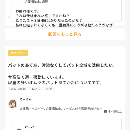
介護福祉士, 病院
うんこだけに。

お疲れ様です。

今日昼間からいろいろあって、イレギュラーと事故と風呂で
それは仕組まれた感じですかね？

盛りだくさんだったわ

たまたま－３日4日ばかりだったのかな？

激動の１日

私は仕組まれてなくても、昼勤務だろうが夜勤だろうがなぜか
私のときばかり出る❗

回答をもっと見る
職場でうんこ番長と呼ばれています。

職員が最低人数しかいない日に限って起こる

ちなみにコロナエリアに入る担当はコロナ特攻隊と言います。
まじ不思議

お疲れ様でした！！！！！
排せつケア
パットのあて方、汚染なくしてパット全域を活用したい。
サ高住で週一夜勤しています。

尿量の多いオムツのパットあてかたについてです。

臥床されている方で、パットを巻くと臀部と陰部を覆うよう
オムツ交換
トイレ
ケア
に巻くように設計されていると思いますが、前の部分が濡れ
ておらず、臀部側が多く濡れて背中側に汚染することもあり
こーさん
ます。

介護職・ヘルパー, 介護福祉士, サービス付き高齢者向け住宅, 
4
・
06/11
病院, 訪問介護, 障害福祉関連
特に夜用のパットは大きいものを使用し、吸収量は多いもの
臀部側はボトボトてすが、前はほぼ濡れておらず1/3程は有
効に吸収できていないように思います。

けーぺ