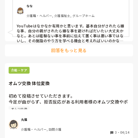
なな
介護職・ヘルパー, 介護福祉士, グループホーム
YouTubeはなかなか有用かと思います。基本自分がされたら嫌
な事、自分の親がされたら嫌な事を避ければだいたい大丈夫か
なと。あとは経験ない事を事前に伝えて置く事は悪い事ではな
いし、その施設のやり方を学べる機会と考えればいいのかなと
考えます。

回答をもっと見る
頑張ってください？
介助・ケア
オムツ交換 体位変換
初めて投稿させていただきます。

今足が曲がらず、拒否反応がある利用者様のオムツ交換やポ
ジショニング行っているのですが、私に対しての拒否が多め
オムツ交換
な気がします。

認知症入っているので個人的ではないと思うのですが、私の
丸福
サービスの仕方が悪いのかと思います。

介護職・ヘルパー, 訪問介護
みなさんそのような方の介助にあたる場合どのようにサービ
3
・
04/24
スされていますか？