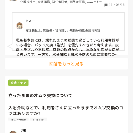
介護福祉士, 介護事務, 初任者研修, 実務者研修, ユニット型
ユニットに戻って記録確認すると、まだ誰1人終わっていな
11
・
04/13
特養
い。

数分後に戻ってきた職員に聞くと、水分補給してて、そこま
で手が回らなかったのこと。

じょー
頭の中で？？？

介護福祉士, 施設長・管理職, 小規模多機能型居宅介護
水分も確かに大事ですが、濡れたままパッドしてる利用者様
のことを考えたら、そっちの方が大事ではないでしょうか？

私も基本的には、濡れたままの状態で過ごしている利用者様が
皆さんはどう思われますか？

いる場合、パッド交換（陰洗）を優先すべきだと考えます。皮
水分補給？パッド交換（陰洗）？

膚トラブルや不快感、尊厳の観点からも、早急な対応が大切だ
と思います。一方で、水分補給も脱水予防のために重要なの
で、利用者様の状態や緊急性を見極めながら、職員同士で声を
回答をもっと見る
掛け合い、役割分担をすることが理想的ではないでしょうか。
現場の状況によって判断は異なりますが、チームで連携しなが
ら最善のケアを提供していきたいですね。
介助・ケア
立ったままのオムツ交換について
入浴介助などで、利用者さんに立ったままでオムツ交換のコ
ツはありますか?

一人介助で、立ち前にオムツのテープは仮止めをして、立っ
オムツ交換
入浴介助
た時に後ろから介助をして、カンでテープを留めている感じ
です 

伊織