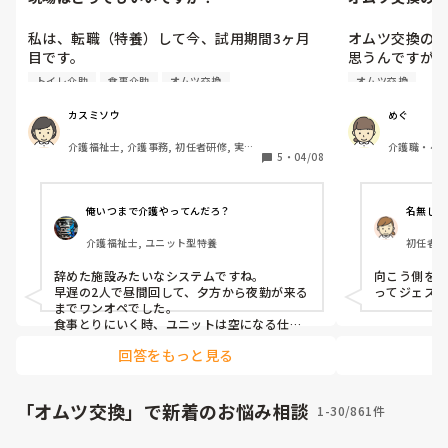
私は、転職（特養）して今、試用期間3ヶ月
オムツ交換の
目です。

思うんですが
まだ先輩が一緒の勤務です。

横向く方がい
トイレ介助
食事介助
オムツ交換
オムツ交換
その日は遅出で入浴担当。

てくれると助
昼礼が終わってからフロアに戻って入浴の準
で逆にオムツ
カスミソウ
めぐ
備。

す。声かけに
介護福祉士, 介護事務, 初任者研修, 実務
介護職・ヘル
先輩（副主任）は、フロアに戻って来ず何も
良いのか、コ
5
・
04/08
者研修, ユニット型特養
向け住宅
言わずどこかへ。

すか？
隣のユニットにいる主任は、主任研修会があ
るからといって、そちらへ。

俺いつまで介護やってんだろ？
名無しの
2人いる遅出で、その日の入浴者（個浴と寢
介護福祉士, ユニット型特養
初任者研
浴）を分担する。

私は寢浴担当に…

辞めた施設みたいなシステムですね。

向こう側を
もう1人は個浴しながらフロアを見ること
早遅の2人で昼間回して、夕方から夜勤が来る
ってジェスチ
に…

までワンオペでした。

ほとんど車椅子の方で動きがある方は少ない
食事とりにいく時、ユニットは空になる仕組
みでした。やばすぎでした。当時はリーダー
といえ、自立歩行の方もいらっしゃいます。

回答をもっと見る
が「私遅番きらーい」とか言ってずっと早
それなのに入浴しながらフロアを見るなん
番。他の職員に遅番のしわ寄せきてました。
て、私としては今までの経験上ありえないと
遅が入浴対応なので毎日風呂介助はさすがに
思いました。

腰が死にました。なので、この施設なんかお
「オムツ交換」で新着のお悩み相談
1-30/861件
私は、まだ寢浴で機械の使い方もあまり理解
かしいぞって思ったら早めに見切りつけて、
していなくて、1人で対応することに…

辞めることをオススメします。あと、転職で