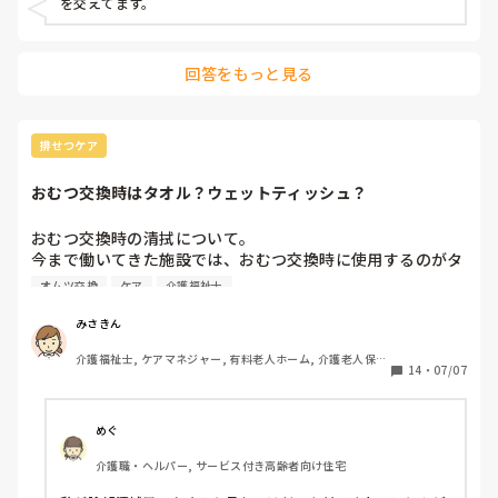
を交えてます。
可能性も考えていますが、それ以外にも有効な対策や工夫が
ありましたら、ぜひ教えていただけると幸いです。よろしく
回答をもっと見る
排せつケア
おむつ交換時はタオル？ウェットティッシュ？
おむつ交換時の清拭について。

今まで働いてきた施設では、おむつ交換時に使用するのがタ
オルか使い捨てのウェットティッシュでした。今の時代ウェ
オムツ交換
ケア
介護福祉士
ットティッシュのほうが衛生観点から主流なのでしょうか？
タオル→ウェットティッシュに交換した施設もあります。
みさきん
(タオルの場合は消毒し使い回していました。)
介護福祉士, ケアマネジャー, 有料老人ホーム, 介護老人保健
14
・
07/07
施設, グループホーム, 病院
めぐ
介護職・ヘルパー, サービス付き高齢者向け住宅