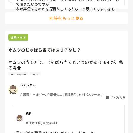
て頂きたいのですが

なぜ弄便するのかを深掘りしてみたら…と思ってしまいまし
た。

回答をもっと見る
弄便は毎回でしょうか、決まったタイミングでしょうか、それ
ともバラバラでしょうか、

便の性状はどうでしょうか、

お腹の調子は如何でしょうか、

そのときの本人のご様子はどうでしょうか、お話はできるレベ
介助・ケア
ルでしょうか、

実は綺麗にしたいだけとかのパターンもあります。

オムツのじゃばら当てはあり？なし？
すみません、すでにお試しされていましたらやかましいです
ね…
オムツの当て方で、じゃばら当てというのがありますが、私
の場合

・夜間のみ

オムツ交換
ケア
・尿量が多い人等の時補助(カバー↑パット↑じゃばら)

で使う様にしてるのですが、チーム内で

ちゃぼさん
・コスパが悪い(2枚使うなら超吸収1枚のが安い)

介護職・ヘルパー, 介護福祉士, 看護助手, 有料老人ホーム, 病
・それほど吸わない(下のパットがほぼ吸ってる)

7
・
05/30
院, 訪問介護, 実務者研修, 小規模多機能型居宅介護
・皮膚状態が悪くなる(様な気がする)

ので、禁止にしようという意見があります。

皆さんのご意見を聞かせて下さい。
胡麻
初任者研修, 社会福祉士
私も以前の職場でじゃばら当てしておりました。
