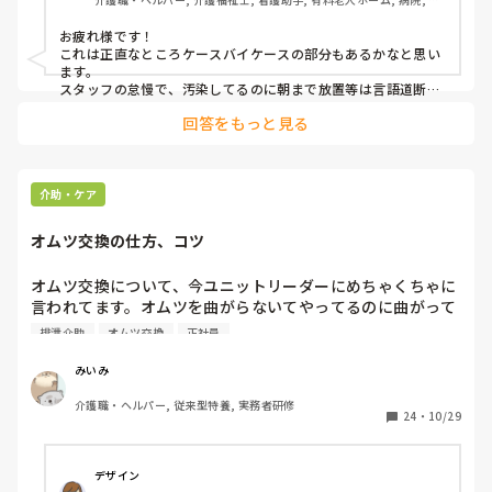
問介護, 実務者研修, 小規模多機能型居宅介護
今一度、なぜトイレ誘導禁止と思ったのか、何が問題だったの
かを客観的に話し合ってみることをお勧めします。
お疲れ様です！

これは正直なところケースバイケースの部分もあるかなと思い
ます。

スタッフの怠慢で、汚染してるのに朝まで放置等は言語道断で
すが、眠りが浅く1度目が覚めるとなかなか寝付けない方や些
回答をもっと見る
細なことで目を覚ますような人は

(朝まで漏れや汚染をしないように対策をした上で)睡眠時間の
確保を優先する為に、入眠を確認したら起床までそっとしてお
くという判断をすることもあるかなと思います。
介助・ケア
オムツ交換の仕方、コツ
オムツ交換について、今ユニットリーダーにめちゃくちゃに
言われてます。オムツを曲がらないてやってるのに曲がって
るって言われ、他の人に聞いたまたやったのに、またユニッ
排泄介助
オムツ交換
正社員
トリーダーに言われて、泣きそうになりました。自分が情け
なく、出来なくて😵

みいみ
みなさんはオムツ交換を上手にやるコツとかありますか？心
介護職・ヘルパー, 従来型特養, 実務者研修
折れてて😵　くだらない投稿でごめんなさい🙇‍♀️
24
・
10/29
デザイン