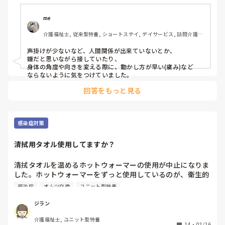
me 
介護福祉士, 従来型特養, ショートステイ, デイサービス, 訪問介護, 
ユニット型特養
声掛けが少ないなど、人間関係が出来ていないとか、

嫌だと思いながら接していたり、

身体の角度や向きを変える際に、動かし方が早い(痛み)など

ならないように気をつけていました。
回答をもっと見る
感染症対策
清拭用タオル使用してますか？
清拭タオルを温めるホットウォーマーの使用が中止になりま
した。ホットウォーマーをずっと使用しているのが、衛生的
に良くないらしく、レジオネラ菌の問題もあるそうで……
感染症
オムツ交換
ユニット型特養
（レジオネラ菌が出た訳ではないのですが）。

今は居室にある洗面台のお湯を使用して、その都度濡らして
ジラン
から対応をしていますが、洗面台から出るお湯は38℃くらい
介護福祉士, ユニット型特養
なので、清拭タオルとしては少し冷たい温度で、入居者さん
14
・
02/26