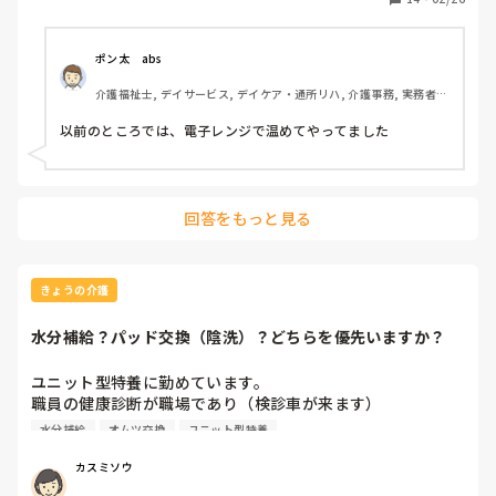
からも時々『冷たい』と言われます。

こんご、ホットウォーマーを使用することはないようで、何
か別の対応を考えないといけないのですが、皆さんの施設
ポン太　abs
介護福祉士, デイサービス, デイケア・通所リハ, 介護事務, 実務者研
修, 小規模多機能型居宅介護
以前のところでは、電子レンジで温めてやってました
回答をもっと見る
きょうの介護
水分補給？パッド交換（陰洗）？どちらを優先いますか？
ユニット型特養に勤めています。

職員の健康診断が職場であり（検診車が来ます）

全員その日に検診受けます。

水分補給
オムツ交換
ユニット型特養
順番に行くのはいいのですが、業務がまわらない。

私は、早出で他の職員にまだパッド交換終わっていないこと
カスミソウ
を伝え検診に行きました。
