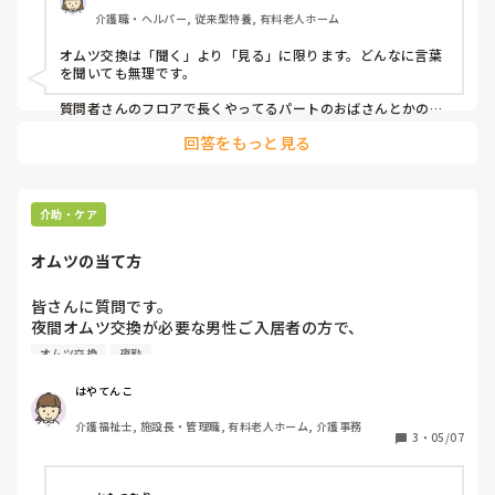
介護職・ヘルパー, 従来型特養, 有料老人ホーム
オムツ交換は「聞く」より「見る」に限ります。どんなに言葉
を聞いても無理です。

質問者さんのフロアで長くやってるパートのおばさんとかのオ
ムツ交換の仕方「見せてください」と直談判して、ついた方が
回答をもっと見る
良いですよ。

右手でパット抜く時、左手はどこをもってるか？とか。

自分でやってるだけじゃわからない事を知れます。

介助・ケア
他人のやり方を直接見る事です。

オムツの当て方
あと、そのユニットリーダーはダメダメなので、話半分で聞き
流した方が良いです。
皆さんに質問です。

夜間オムツ交換が必要な男性ご入居者の方で、

①おむつを触る方

オムツ交換
夜勤
②物が小さくて、パットがずれてしまう方

どの様に対応されていますでしょうか?
はやてんこ
介護福祉士, 施設長・管理職, 有料老人ホーム, 介護事務
3
・
05/07