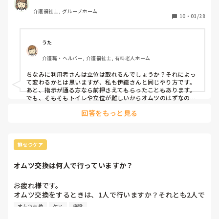
アドレスがあればよろしくお願い致します
介護福祉士, グループホーム
10
・
01/28
うた
介護職・ヘルパー, 介護福祉士, 有料老人ホーム
ちなみに利用者さんは立位は取れるんでしょうか？それによっ
て変わるかとは思いますが、私も伊織さんと同じやり方です。
あと、指示が通る方なら前押さえてもらったこともあります。

でも、そもそもトイレや立位が難しいからオムツのはずなの
に、立ちオムツの概念があるのは私はよく分からないです。
回答をもっと見る
排せつケア
オムツ交換は何人で行っていますか？
お疲れ様です。

オムツ交換をするときは、1人で行いますか？それとも2人で
しょうか(1人夜勤のときを除く)？

オムツ交換
ケア
施設
施設によって異なると思うのですが、やはり2人のほうが片