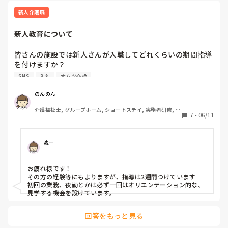
ぐっすり寝てたら書くことないんですが笑

それとも、呼吸数や僅かな体動を見つけろとでも？笑

新人介護職
巡回も3時間に1回だし、一人一人バラバラだし…

短文ダメなんでしょうか😭

新人教育について
皆さんの施設では新人さんが入職してどれくらいの期間指導
を付けますか？

SNS
入社
オムツ交換
施設の規模にもよると思いますが、先日SNSで経験者に初日
からオムツ交換やゴミ捨て、業務日報入力をさせようとした
のんのん
ら「初日からですか？」と言われ使えない的な事を言ってら
介護福祉士, グループホーム, ショートステイ, 実務者研修, ユ
っしゃる方を目撃しました。そこの施設では経験者は2日し
7
・
06/11
ニット型特養
か指導付かない、利用者10人しか居ないし夜勤しかないから
簡単と。初日から給料発生してるんだから仕事しろだそうで
す

ぬー
2日は流石に短い気がします。（人手不足ならまだしも）

お疲れ様です！

その方の経験等にもよりますが、指導は2週間つけています

因みに特養ですが、私のところは一月掛けて業務覚えてもら
初回の業務、夜勤とかは必ず一回はオリエンテーション的な、
い2ヶ月目に夜勤教えてます。
見学する機会を設けています。
回答をもっと見る