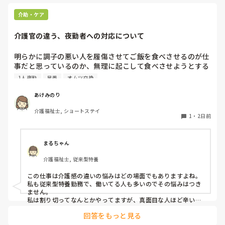
すがちゃんと見極めてやらないと失敗しま
本来なら先輩が一緒のはずが…

す。

15:30から休憩に行けるはずが行けず、45分
介助・ケア
主任とか副主任とか役職付いてるヤツは信用
から16:15迄行って来てと早出の人に言われ
できる方とそうでない方がいます。周りが見
少しだけ休憩に…

えてないか、それが普通だと思ってるかです
介護官の違う、夜勤者への対応について
戻って来てもまだ先輩はいない。

ね。利用者のためって言えばなんとかなっち
ゃうんですよ。たいてい自分のためって方が
17:30（夕食時）にやっと戻って来られる。

明らかに調子の悪い人を履傷させてご飯を食べさせるのが仕
多いです。辞めた前の施設がまさにそうで
何も言わず黙って何かされている。

事だと思っているのか、無理に起こして食べさせようとする
す。自分の思い通りにいかないと職員にキレ
居室対応の方の食事介助、フロアの食事介助
たり、無視したり、利用者に対しても同様で
スタッフがいます。私が出勤して急変に気づき対応しました
1人夜勤
早番
オムツ交換
がいるのに全く手伝わず。

した。

が、その後本人に聞き出しても自分の時は問題なかったか
フロアが見える場所にその方の居室を移動し
（夜勤者）とか平気でドヤ顔でいます。

あけみのり
今の施設は、最低2人で回しますが人数とれる
てほしいが、新人なのでまだ何も言えず😢…

夜勤は1人夜勤です。その時はベトナム人と早番の2人体制で
日は3人います。変に仕事サボるヤツがいない
見ながらだと一緒に食事できるのに…

介護福祉士, ショートステイ
したけども、どちらも急変対応に特化しておらず、この2人
ので仕事しやすいですね。人手不足でどうに
1
・
2日前
私としては全て終わらせてから、居室対応の
が夜勤をすると見守り不足で大変になるんではないかなと危
もならん時は、削れる業務を削ります。ワン
方の食事に行こうと思ったがなかなか行け
オペが減ったのでよかったです。早番だけは9
惧してます。夜間はただオムツ交換変えればいい。トイレに
ず。

時までワンオペですが、一応なんとかなりま
連れて行けばいい？寝るか寝ないか問題だみたい平気で言う
まるちゃん
口腔、トイレ、就寝介助終わらせて行こうと
す。くそ忙しいですが、事故やヒヤリなく対
ので人員が少ないため入らせていますが、きちんと見守りの
応できます。洗い物に関しては事務所が手伝
思うと結局19時頃に…

介護福祉士, 従来型特養
であれば夜勤も外すが管理者がオッケーを出しているので、
いにきてくれれば8時半頃からフロアにいてく
食事介助（ゴロ音あり、吸引必要な方））し
出勤日は誰かがどうにかなっているのではないかと怖すぎて
れるので、比較的楽になります。運なので来
ながらフロアを見ることに…

この仕事は介護感の違いの悩みはどの場面でもありますよね。

ない日は諦めてます。
出勤するのが苦痛になります
私も従来型特養勤務で、働いてる人も多いのでその悩みはつき
物ではない人なので、他者様が動けばそちら
ません。

へ。

私は割り切ってなんとかやってますが、真面目な人ほど辛いお
食事がどんどん遅れることに…

もいしてそうですよね。
20:00なったので、眠前薬服用とバイタル測
回答をもっと見る
定必要な方の所へ。
