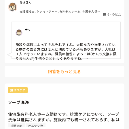
方が利用者様の体を支えてくれるので安心感や心強さはあり
みさきん
ます。1人でもできなくはないのですが、慣れるまでに苦労
介護福祉士, ケアマネジャー, 有料老人ホーム, 介護老人保健
しました。

6
・
04/11
施設, グループホーム, 病院
ナツ
施設や病院によってそれぞれですね。大柄な方や拘束されてい
る動きのある方には２人と決めている所もありますが、大抵は
１人で行っていますね。職員の相性によっては(オムツ交換に限
りませんが)手伝うこともよくありますね。

オムツ交換の協力性さえ見れば、その職場環境がわかるとさえ
言えますよね。
回答をもっと見る
排せつケア
ソープ洗浄
住宅型有料老人ホーム勤務です。排泄ケアについて、ソープ
洗浄は推奨されますか。施設内でも統一されておらず、私は
不要だとおもっていますが、いかがでしょうか。
排泄介助
オムツ交換