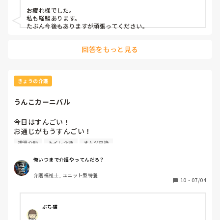
ちなみにうんこは漏れてた2人

お疲れ様でした。

全更衣と下衣更衣だったけど

私も経験あります。

たぶん今後もありますが頑張ってください。
この涼しい時間帯で汗だくになりました

ズボンの中にうんこ垂れ流しになるのほんと勘弁

回答をもっと見る
足首までうんこ！！

それを手洗いしながら、やっと終わった時間かかったーあー
きょうの介護
くそ！ってなる

うんこカーニバル
ハイター付けたから1時間後洗濯だな
今日はすんごい！

お通じがもうすんごい！

ユニット10人中、6人うんこ

排泄介助
トイレ介助
オムツ交換
6人中、2人お腹下したようで止まらん

もはやうんこカーニバル

俺いつまで介護やってんだろ？
日中ずっとうんこ

介護福祉士, ユニット型特養
止まらん

10
・
07/04
今下した内の1人トイレ中

寝る前最後のトイレタイム

ぶち猫
うんこいっぱい遭遇すると、運がつくよな
