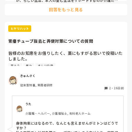
が、らしい生活、本人の望む生活をサポートするのが介護だと
私は思っております。本人は意思決定はできますか？

回答をもっと見る
これで排泄トラブルや皮膚疾患の悪化等があれば、本人も含め
家族施設で相談して今後の更新を決めるのが良いと思います。
ヒヤリハット
胃瘻チューブ抜去と弄便対策についての質問
皆様のお知恵をお借りしたく、藁にもすがる思いで投稿いた
しました。

私は特養常勤職員ですが、居室担当のA様についての質問で
胃ろう
暴力
オムツ交換
す。

きゅんさく
先日、胃瘻チューブを使用しているA様がベッド上で自己抜
従来型特養, 実務者研修
去する事故が発生しました。A様は造設当初からチューブ弄
2
・
26日前
りが強く、現在はチューブをフェイスタオルで保護し、下着
とマジックテープ式の腹帯で固定しています。しかし数日に
一度は腹帯が胸付近までずり上がっており、今回は事故につ
うた
ながってしまいました。

介護職・ヘルパー, 介護福祉士, 有料老人ホーム
現在は1～2時間ごとに腹帯の位置を確認・付け直しています
身体拘束にはなるので、なんとも言えませんがミトンはどうで
が、A様は右麻痺で左手の力が非常に強く、抵抗や暴力もあ
すか？

るため、本来は2人介助が望ましいものの、人員不足で1人対