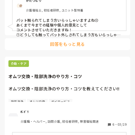
かたつむり
介護福祉士, 初任者研修, ユニット型特養
パット触られてしまう方いらっしゃいますよね😣

あくまで今までの経験や個人的意見として

コメントさせていただきますね！

①どうしても触ってパット外しされてしまう方もいらっしゃい
ますが、その方が触ってしまう理由を考えてみるのもいいかな
回答をもっと見る
と思いました。パットが気持ち悪い、蒸れて痒い、、など触っ
てしまうことにも何かしら原因があるのではないかと思いま
す。もちろん、私たちはそのようなパットを装着して生活はし
ないし、その方にとって気持ち悪い、違和感があるのは当然な
のかと思います。その原因を見つけて、対応してみるのも1つ
介助・ケア
の手なのではないかと思いました。

②時々いらっしゃいますが、3角巻きにしてみたり、パットの
オムツ交換・陰部洗浄のやり方・コツ
吸収量が多い部分に位置を合わせて当ててみたり、全てのもの
をパットに包むようにして、しっかりギャザーを立てるな
ど、、そういった対応をしてみるのはどうでしょう？？

オムツ交換・陰部洗浄のやり方・コツを教えてください!!

もう対応されていたらすみません。

その入居者様にとって、より良いものになることを願ってます
元々デイサービスでどっちも経験なくてт т

陰部洗浄
オムツ交換
デイサービス
☺️
カイテク・タイミーやってるんですけど、頼まれたらできな
ｵﾆｷﾞﾘ
いと思い特養とグルホは外してます><
介護職・ヘルパー, 訪問介護, 初任者研修, 障害福祉関連
6
・
03/29