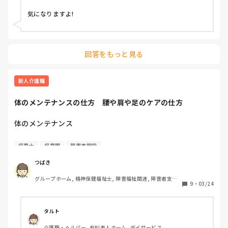
気になりますよ!
回答をもっと見る
新人介護職
体のメンテナンスの仕方　腰や肩や足のケアの仕方
体のメンテナンス

はじめまして。つばきです。

保育士
保育園
障害者施設
保育士として保育園で、社会福祉士として障害者施設やグル
ープホームで働いています。

つばき
最近肩や足がズキズキします。

グループホーム, 精神保健福祉士, 障害福祉関連, 障害者支援
体仕事なので、体のおすすめのメンテナンス法があれば教え
9
・
03/24
施設, 社会福祉士
ていただけたら幸いです。

よろしくお願い致します。
タルト
介護職・ヘルパー, 有料老人ホーム, デイサービス