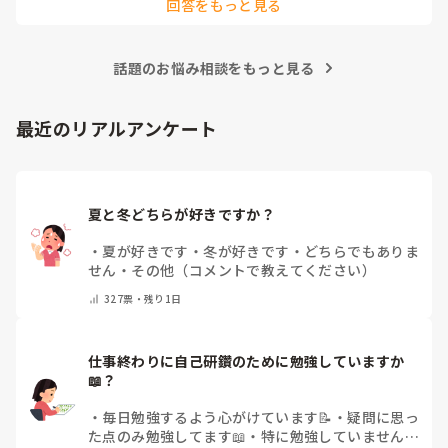
回答をもっと見る
す。 役割を持つことは、その方の自信や生きがいにつながりま
すし、「してもらう」だけでなく「できることを続けてもら
う」視点にもなりますよね。 みさきんさんのように、日常の中
に自然な形で役割を取り入れておられる取り組み、とても勉強
話題のお悩み相談をもっと見る
になります。
最近のリアルアンケート
夏と冬どちらが好きですか？
・
夏が好きです
・
冬が好きです
・
どちらでもありま
せん
・
その他（コメントで教えてください）
327
票・
残り1日
仕事終わりに自己研鑽のために勉強していますか
📖？
・
毎日勉強するよう心がけています📝
・
疑問に思っ
た点のみ勉強してます📖
・
特に勉強していません
・