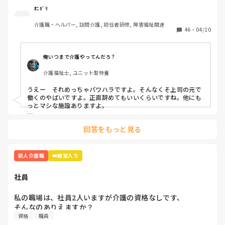
ｵﾆｷﾞﾘ
この1週間精神的にきついです。

介護職・ヘルパー, 訪問介護, 初任者研修, 障害福祉関連
46
・
04/10
A(上司)からの厳しい言葉、言い方が本当にきついです。

「お前邪魔」「お前がやれよ」「は？なんで？」

俺いつまで介護やってんだろ？
同期の子、他の職員の方とも話したのですが

介護福祉士, ユニット型特養
「A(上司)って言い方きついよね」「昭和の思考っていう
か…自分の思い通りにならないとキレるからね」と。

うえー　それめっちゃパワハラですよ。そんなくそ上司の元で
働くのやばいですよ。正直辞めてもいいくらいですね。他にも
いい時もあります。利用者様の前では絶対怒らないですけど
っとマシな施設ありますよ。

ね、、。

乗り越え方としては

回答をもっと見る
どうせこいつは怒るだろうって思って、気にしない。

乗り越え方ってありますか？気にしない方法…

怒られる度に一応すいませんと謝罪入れる。

昭和気質な方って高圧的な言動が多いので、オニギリさんが仕
さっきも「ティッシュ早く取りに行けよ！！」と…

事を覚えて1人前になって仕事で見返す。

新人介護職
👑殿堂入り
「どこにあるか分かりません」と言うと「あそこにあるだ
この手のタイプはその方が若い頃など同じような境遇でいわゆ
ろ！！」と。他の職員さんが見かねて「ここにあるからね」
るシゴかれて育ったと思われます。パワハラしてることに気づ
社員
いてないので、時代が遅れてるんですよ。

と教えて頂きました。

一番最強なのはボイスレコーダーでそいつのなめ腐った発言録
私の職場は、社員2人いますが介護の資格なしです、

本当泣きそうです。仕事は楽しいです。頑張ります。

音して、出るとこ出ちゃうこと。

そんなのありえますか？
資格
職員
読んでくれてありがとうございます😭