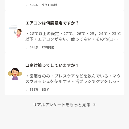
その他（コメントで教えてください）
507
票・
残り11時間
エアコンは何度設定ですか？
・
28℃以上の設定
・
27℃、26℃
・
25，24℃
・
23℃
以下
・
エアコンがない、使ってない
・
その他(コメ
ントで教えてください)
543
票・
12時間前
口臭対策ってしていますか？
・
歯磨きのみ
・
ブレスケアなどを飲んでいる
・
マウ
スウォッシュを使用する
・
舌ブラシでケアをしっか
りする
・
フリスクをかじる
・
自分の口臭は気にして
558
票・
1日前
いない
・
その他（コメントで教えてください）
リアルアンケートをもっと見る