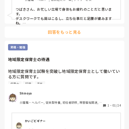
つばきさん、お忙しい立場で身体もお疲れのことだと思いま
す。

デスクワークでも肩はこるし、立ち仕事だと足腰が痛みます
ね。

回答をもっと見る
一番良いのはストレッチではないでしょうか？湯船の中や、寝
る前や、トイレに行った時に側屈など、ちょっとした合間にで
きます。

資格・勉強
お時間に余裕があれば、ヨガに通うか、YouTubeで見ながら行
うかですかね？

地域限定保育士の待遇
私はヨガを習っており、それ以降ギックリ腰はやっておりませ
ん。

地域限定保育士試験を突破し地域限定保育士として働いてい
る方に質問です。

マッサージ機器も色々買いましたよ😅

一般的な保育大学卒や全国試験突破の保育士と比較し、求人
保育士
採用
手当
採用の難易度や入職後の待遇に違いはありますか？

ご自身に合ったものでご自愛くださいね。
地域限定保育士試験が導入され、保育士の資格にチャレンジ
Shinoya
できる機会が増えたのは魅力的ですが、実際の採用や現場の
介護職・ヘルパー, 従来型特養, 初任者研修, 障害福祉関連, 障
空気感として扱いが異なるのか、全く同じなのかを知りたい
1
・
01/24
害者支援施設
です。
かいごビギナー