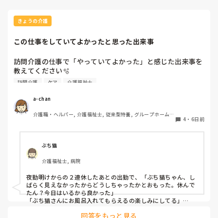
きょうの介護
この仕事をしていてよかったと思った出来事
訪問介護の仕事で「やっていてよかった」と感じた出来事を
教えてください🫧

訪問介護
ケア
介護福祉士
出勤前、特に嫌なことがあったわけではなくても、「今日は
行きたくないな…」と感じることはあります。

a-chan
そんなときに「この仕事をやっていてよかった」と思えた出
介護職・ヘルパー, 介護福祉士, 従来型特養, グループホーム, 
来事を思い浮かべたら前向きな気持ちで出勤できるかな？と
4
・
6日前
デイケア・通所リハ, 訪問介護, 初任者研修
思いました。

皆さんが訪問介護の仕事で「やっていてよかった」と感じた
エピソードがあれば、ぜひ教えてください。
ぶち猫
介護福祉士, 病院
夜勤明けからの２連休したあとの出勤で、「ぶち猫ちゃん、し
ばらく見えなかったからどうしちゃったかとおもった。休んで
たん？今日はいるから良かった」

「ぶち猫さんにお風呂入れてもらえるの楽しみにしてる」

と私をお気に入り認定してくださる方がいることに嬉しく思い
回答をもっと見る
ます。