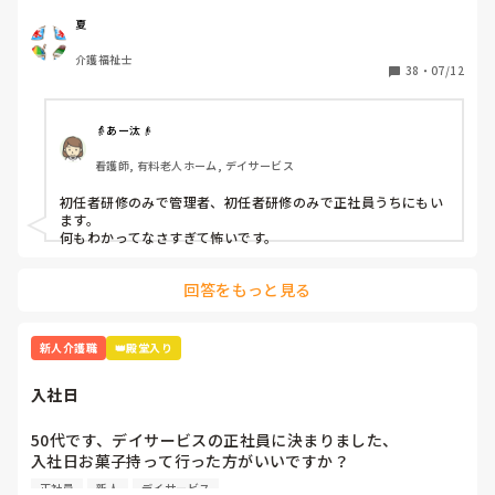
夏
介護福祉士
38
・
07/12
👵あー汰👴
看護師, 有料老人ホーム, デイサービス
初任者研修のみで管理者、初任者研修のみで正社員うちにもい
ます。

何もわかってなさすぎて怖いです。
回答をもっと見る
新人介護職
👑殿堂入り
入社日
50代です、デイサービスの正社員に決まりました、

入社日お菓子持って行った方がいいですか？

介護職経験は、デイケア、グループホーム、などあります
正社員
新人
デイサービス