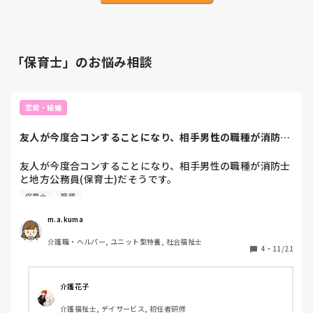
「保育士」のお悩み相談
恋愛・結婚
友人が今度合コンすることになり、相手男性の職種が消防士
と地方公務員(保...
友人が今度合コンすることになり、相手男性の職種が消防士
と地方公務員(保育士)だそうです。

どちらも大変な仕事だと思うのですが、介護の仕事をしてい
保育士
職種
たらなかなか出会えない職種なので、楽しそうと思ったので
すが…

m.a.kuma
友人は、消防士は危険な仕事だし、地方公務員も事務じゃな
介護職・ヘルパー, ユニット型特養, 社会福祉士
くて保育士というのが気になるそうです。

4
・
11/21
私的には全然気にならないし寧ろ興味がわくのですが、皆さ
んは合コン相手の職種とか気にしますか？
介護花子
介護福祉士, デイサービス, 初任者研修