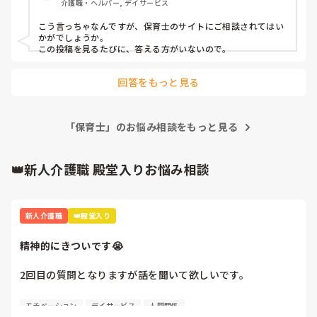
介護職・ヘルパー, デイサービス
こう言っちゃなんですが、保育士のサイトにご相談されてはい
かがでしょうか。

この投稿を見るたびに、答える方がいないので。
回答をもっと見る
「保育士」のお悩み相談をもっと見る
👑新人介護職 殿堂入りお悩み相談
新人介護職
👑殿堂入り
精神的にきついです😭
2回目の質問となりますが話を聞いて欲しいです。

4月から約1週間たち、仕事も少しずつですが覚えてきまし
モチベーション
デイサービス
人間関係
た。人間関係も少しずつ……·
