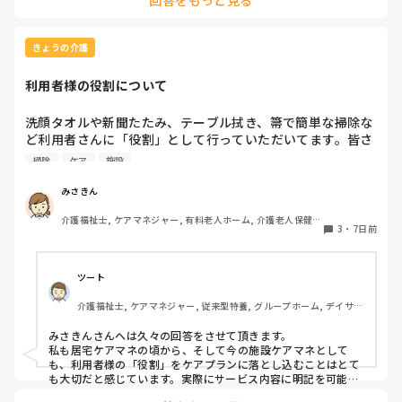
所や、店頭前の行動（何をしようとしていたか）、ぶつけた箇
る書式は使いやすかったよ、とかこのアプリだとやりやすい
所、異常うったえの有無、報告先を選択してピンをつけるだけ
よ、とかリンクでもいいのですが、おすすめがあれば教えて
です。多くの事業所でも見られる運用です。保険者毎のローカ
いただきたいです。
ルルールの考え方も否定はできませんが、実際、厚労省の調査
きょうの介護
研究でも、施設ごとに事故・ヒヤリハットの整理や様式を独自
に簡素化している実態が紹介されています。なので、言い方は
利用者様の役割について
正しくないとも思いますが、ヒヤリハット位簡素化はできるで
しょう、発生項目の幅は広いですが…
洗顔タオルや新聞たたみ、テーブル拭き、箒で簡単な掃除な
ど利用者さんに「役割」として行っていただいてます。皆さ
んの施設では他にどんな役割がありますか？たまに時間を持
掃除
ケア
施設
て余して「何かやることない？」と声をかけられることがあ
ります。今検討しているのは、食器洗いやスタッフと一緒に
みさきん
行くゴミ出しなどです。
介護福祉士, ケアマネジャー, 有料老人ホーム, 介護老人保健施
3
・
7日前
設, グループホーム, 病院
ツート
介護福祉士, ケアマネジャー, 従来型特養, グループホーム, デイサー
ビス
みさきんさんへは久々の回答をさせて頂きます。

私も居宅ケアマネの頃から、そして今の施設ケアマネとして
も、利用者様の「役割」をケアプランに落とし込むことはとて
も大切だと感じています。実際にサービス内容に明記を可能な
限りしており、担当者会議では略する事なく説明しておりま