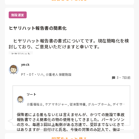
施設運営
ヒヤリハット報告書の簡素化
　ヒヤリハット報告書の書式についてです。現在簡略化を検
討しており、ご意見いただけますと幸いです。

ヒヤリハット
　自己報告書と異なり、ヒヤリハット報告書の書式には法
規・義務規定はないかと思います。つまるところ、用を成せ
ymck
ば、いくらでも簡素化できるものと言う考えなのですが…。

PT・OT・リハ, 介護老人保健施設
3
・
7日前
　私が入職する以前から使われている書式はEXCELで作られ
ており、氏名年齢生年月日等プロフィールとヒヤリ発生場所
の詳細、発生前後の経緯・予測される被害・対応策のフリー
ツート
記載と非常に煩雑です。

介護福祉士, ケアマネジャー, 従来型特養, グループホーム, デイサー
ビス
　一時、フリー記載だけでも減らそうと、丸をつけて選択す
保険者による差もないとは言えませんが、かつての施設で事故
る方式を取ろうとしたのですが、あまり浸透せず…。

報告書でさえ簡素化の物の使用をしてきました。パーキンソン
の方々、毎週３回以上転倒がある方達で、受診までないときで
　そこで、再度報告書の書式変更を検討したく、使いやすい
はありますが…日付けと氏名、今後の対策のみ記入で、後は○
付けのA４の４分の１ほどの大きさで作成、対応しました。場
書式をご紹介いただけないでしょうか。ここで公開されてい
回答をもっと見る