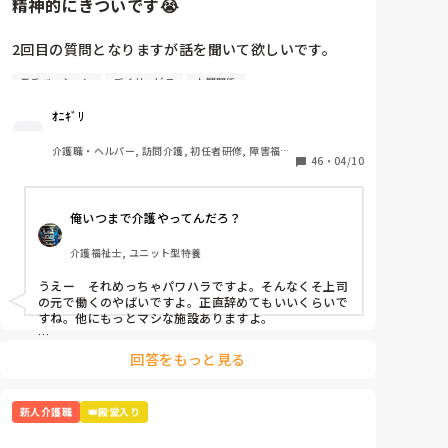
精神的にきついです😭
2回目の質問となりますが話を聞いて欲しいです。

モチベーション
デイサービス
人間関係
4月から約1週間たち、仕事も少しずつですが覚えてき
ました。人間関係も少しずつ……·

ｵﾆｷﾞﾘ
この1週間精神的にきついです。

介護職・ヘルパー, 訪問介護, 初任者研修, 障害福祉
46
・
04/10
関連
A(上司)からの厳しい言葉、言い方が本当にきついで
す。

俺いつまで介護やってんだろ？
「お前邪魔」「お前がやれよ」「は？なんで？」

介護福祉士, ユニット型特養
同期の子、他の職員の方とも話したのですが

「A(上司)って言い方きついよね」「昭和の思考ってい
うえー　それめっちゃパワハラですよ。そんなくそ上司
うか…自分の思い通りにならないとキレるからね」
の元で働くのやばいですよ。正直辞めてもいいくらいで
と。

すね。他にもっとマシな施設ありますよ。

乗り越え方としては

いい時もあります。利用者様の前では絶対怒らないで
回答をもっと見る
どうせこいつは怒るだろうって思って、気にしない。

すけどね、、。

怒られる度に一応すいませんと謝罪入れる。

昭和気質な方って高圧的な言動が多いので、オニギリさ
乗り越え方ってありますか？気にしない方法…

新人介護職
👑殿堂入り
んが仕事を覚えて1人前になって仕事で見返す。

この手のタイプはその方が若い頃など同じような境遇で
いわゆるシゴかれて育ったと思われます。パワハラして
さっきも「ティッシュ早く取りに行けよ！！」と…
