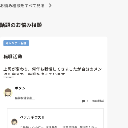
お悩み相談をすべて見る
話題のお悩み相談
キャリア・転職
転職活動
上司が変わり、何年も我慢してきましたが自分のメン
タル守る為、転職を考えています。

転職
納得できる仕事に出会うまでの間

①今の所で我慢する

ボタン
②系列の他職場に移動する

皆さんならどうしますか？

精神保健福祉士
4
・
20時間前
ベテルギウスⅡ
介護職・ヘルパー, 介護福祉士, 従来型特養, 有料老人ホー