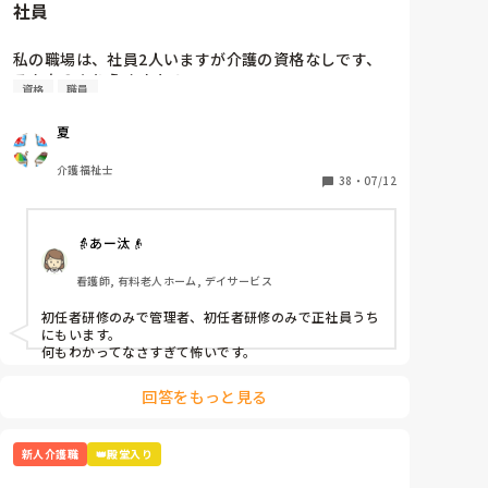
社員
ることに気づいてないので、時代が遅れてるんですよ。

「どこにあるか分かりません」と言うと「あそこにあ
るだろ！！」と。他の職員さんが見かねて「ここにあ
一番最強なのはボイスレコーダーでそいつのなめ腐った
私の職場は、社員2人いますが介護の資格なしです、

るからね」と教えて頂きました。

発言録音して、出るとこ出ちゃうこと。

そんなのありえますか？
資格
職員
本当泣きそうです。仕事は楽しいです。頑張ります。

夏
読んでくれてありがとうございます😭
介護福祉士
38
・
07/12
👵あー汰👴
看護師, 有料老人ホーム, デイサービス
初任者研修のみで管理者、初任者研修のみで正社員うち
にもいます。

何もわかってなさすぎて怖いです。
回答をもっと見る
新人介護職
👑殿堂入り