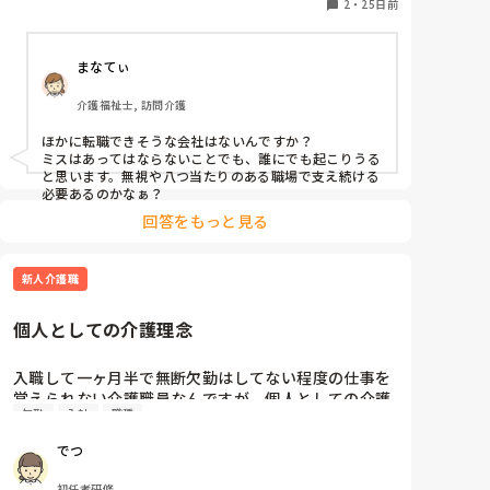
2
・
25日前
問介護, 初任者研修
入社してから三日目で1人ぼっちだし、電話もでなき
ゃいかんし、置き手紙や記録の書き方文句言われ。

まなてぃ
嫌になる

介護福祉士, 訪問介護
相談できる人がいないから｡

ほかに転職できそうな会社はないんですか？

ミスはあってはならないことでも、誰にでも起こりうる
明日から行きたくないが行かないと回らない｡

と思います。無視や八つ当たりのある職場で支え続ける
必要あるのかなぁ？
わたしが入社する前はどうだったんだろう？

回答をもっと見る
誰か感謝してー求めてはないが…｡私が朝早く行って
準備全部やってるんだから｡

新人介護職
まぁミスしてるから私に対しての感謝っていうのはな
個人としての介護理念
いんだろうけど…｡
入職して一ヶ月半で無断欠勤はしてない程度の仕事を
覚えられない介護職員なんですが、個人としての介護
欠勤
入社
職種
理念を持つように言われました。

信念がないから仕事が出来ないみたいに言われまし
でつ
た。

皆さんはどんな介護理念を持っていますか？

初任者研修