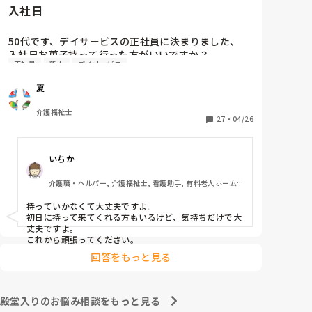
入社日
50代です、デイサービスの正社員に決まりました、

入社日お菓子持って行った方がいいですか？

正社員
新人
デイサービス
介護職経験は、デイケア、グループホーム、などあり
ますが、忘れてしまいました、また他の方の意見も聞
夏
き参考にさせてくださいませ
介護福祉士
27
・
04/26
いちか
介護職・ヘルパー, 介護福祉士, 看護助手, 有料老人ホーム, 
介護老人保健施設, 病院, 訪問介護
持っていかなくて大丈夫ですよ。

初日に持って来てくれる方もいるけど、気持ちだけで大
丈夫ですよ。

これから頑張ってください。
回答をもっと見る
殿堂入りのお悩み相談をもっと見る