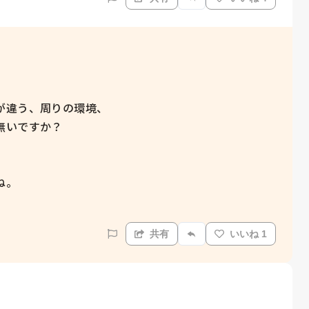
違う、周りの環境、

いですか？

。

共有
いいね 1