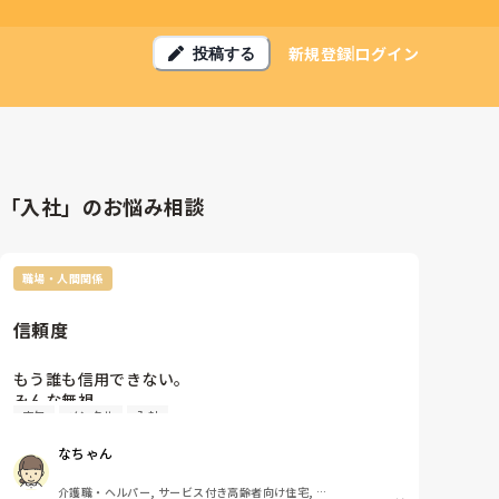
新規登録
ログイン
投稿する
「入社」のお悩み相談
職場・人間関係
信頼度
もう誰も信用できない｡

みんな無視｡

文句
メンタル
入社
わたしが送迎でミスしてから社長もそうだけど社長の
息子や娘も他の職員もイライラで八つ当たり｡

なちゃん
はぁー。なんか恵まれてないな｡わたしが気が小さい
のかなぁ｡メンタル弱いのかなぁ｡

介護職・ヘルパー, サービス付き高齢者向け住宅, 訪