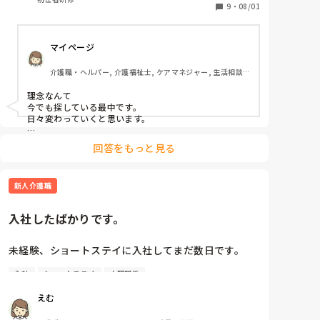
また、いつ頃介護理念を持つようになりましたか？
9
・
08/01
マイページ
介護職・ヘルパー, 介護福祉士, ケアマネジャー, 生活相談
員, 看護助手, 有料老人ホーム, 介護老人保健施設
理念なんて

今でも探している最中です。

日々変わっていくと思います。

信念？

回答をもっと見る
今目の前にあること、すべきことに取り組む姿勢が大事
なんじゃないでしょうか😊
新人介護職
入社したばかりです。
未経験、ショートステイに入社してまだ数日です。

入社
ショートステイ
人間関係
まだ仕事内容も人間関係にも馴染めず不安な毎日で
す。

えむ
いつか、どちらもうまく行くようになるのでしょう
か…。
