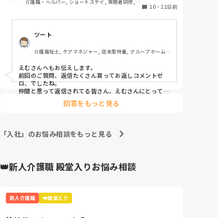
介護職・ヘルパー, ショートステイ, 実務者研修, ユ
10
・
22日前
ニット型特養
出来上がっているコミュニティに入ることになるので
転校生みたいな気分です。

ツート
みなさんはどのくらいして馴染みましたか？

介護福祉士, ケアマネジャー, 従来型特養, グループホーム, 
デイサービス
えむさんへもお伝えします。

前回のご質問、返信たくさん貰ってお返しコメントゼ
ロ、でしたね。

仲間と思って返信されてる皆さん、えむさんにとって当
たり前なのですかね…？

回答をもっと見る
せめて、コメントか、イイネの例外なくの対応はされて
も罰はあたらない、ですよ…

これでブロックの方もおられました、それは、それで構
いません…　でも、何か、違う対応＝考えの元でやり取
「入社」のお悩み相談をもっと見る
りするのは、普通の事ではないかな、と、私は思えるん
です…

いかがでしょうか？　多くの方は、例え反対意見であっ
ても、応えがあります、、なーにもなし、はどーかなと
👑新人介護職 殿堂入りお悩み相談
思いますね、、
新人介護職
👑殿堂入り