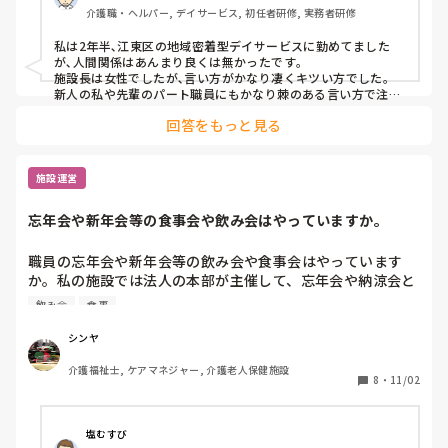
介護職・ヘルパー, デイサービス, 初任者研修, 実務者研修
私は2年半､江東区の地域密着型デイサービスに勤めてました
が､人間関係はあんまり良くは無かったです｡

施設長は女性でしたが､言い方がかなり凄くキツい方でした｡

新人の私や先輩のパート職員にもかなり棘のある言い方で注意
してきましたし､おまけに残業もほぼ毎日やらされましたね｡

回答をもっと見る
長年勤めた先輩職員のお別れの食事会でも､酒が入ると色々と
愚痴をこぼしまくってましたから､私も少し呆れながら聞いて
ました┐(´д｀)┌｡

しかもその当の本人がいる眼の前で語ってましたから､余計に
施設運営
呆れましたね‥…｡

忘年会や新年会等の食事会や飲み会はやっていますか。
しかも､退職する2ヶ月前に､私が夕方の送迎中に起こした交通
事故から､露骨に態度を変えて､私の話や仕事の報告ですらまと
もに聞かずに完全無視を貫き通してきましたね‥…｡

職員の忘年会や新年会等の飲み会や食事会はやっています
フロア主任も同調するかのように露骨に態度を変えてきて､無
か。私の施設では法人の本部が主催して、忘年会や納涼会と
視されてスランプになってしまった私に「お前はこの仕事に向
いう名前で、飲み会や食事会をコロナ前まではやっていまし
いていない」とか「早く辞めてしまえ💢」などといった､かな
飲み会
食事
た。コロナ後は全く行っていないです。今年はやる予定はな
り酷い罵詈雑言を浴びせて来ましたね‥‥｡

その様を見たときは､怒りを通り越して呆れましたね(´Д｀)…｡

いです。介護施設で本部や施設が主催してやるというのは今
シンヤ
いい歳した大の大人が､子供じみた事をするんなんて情けなさ
も難しいのかなと思います。個別で職員が少人数ではあると
過ぎるって思いましたね‥…｡

介護福祉士, ケアマネジャー, 介護老人保健施設
思いますが。

8
・
11/02
他の施設や事業所ではどうでしょうか。教えて頂けるとあり
このままこの職場にいても自分の為にならないと思って､施設
がたいです。
長達が「辞めてくれ」っと言ってきたときに踏ん切りがつい
て､一昨年の8月で退職届を出してデイサービスを辞めました｡

塩むすび