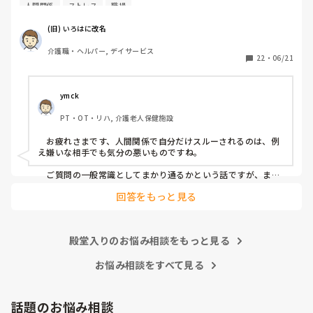
事が一緒にできない』と因縁をつけてきた 看護師Nなんです
人間関係
ストレス
職場
が…

(旧) いろはに改名
当時、現場にいた関係者に事情聴取をした結果、 レクリエ
介護職・ヘルパー, デイサービス
ーションも止まらなかったし、誰も仲裁には来なかったので
22
・
06/21
思ったほど大声を出しているようには聞こえなかったという
結論がでたのに、この看護師『 周りがなんと言っても、私
は、あの時、大声を出されて恐怖を感じた』とずっと言い続
ymck
けていて、この話を境に、敵意というより憎悪をむき出しに
PT・OT・リハ, 介護老人保健施設
するようになってきました。

　お疲れさまです、人間関係で自分だけスルーされるのは、例
そんなある日のことです。看護師Nがどこかに旅行に行って
え嫌いな相手でも気分の悪いものですね。

きたのでお土産をみんなの連絡用のレターケースの中に入れ
あったんですが、私のところにだけ入っていなかったです
　ご質問の一般常識としてまかり通るかという話ですが、まか
り通りはするけど別の意味で良くないことだと思います。つま
ね。

回答をもっと見る
り、お土産誰に配るかは本人の自由ではありますが、特定の一
人だけのけ者にするのはハラスメントに相当するということで
まあ、もらったところでお礼を言わなきゃいけないと思うと
す。とはいえ「うっかり忘れてた」可能性も否定できません
貰わなくてよかったな。と思うのですが…

し、故意にのけ者にしていた証拠もないのが難しいですね。

殿堂入りのお悩み相談をもっと見る
この件に関しては管理者宛に『私もどこかに行ってお土産を
　相手に合わせた対応をするということは、相手と同じレベル
になるということです。おっしゃる通り、ご自身はお相手をの
お悩み相談をすべて見る
買ってきた場合、この看護師Nにはあげようとは思いません
け者にしない、ハラスメント加害者にならないことが大切だと
が、私が気に入らない職員には看護師Nがやったようにお土
思います。
産を配らなくてもいいのでしょうか』という内容(プラス、
話題のお悩み相談
いままでの私に対しての悪行についても一緒に…)について