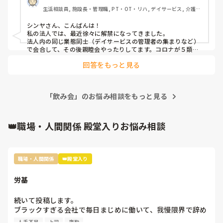
最初からそんなに気に食わないところがあるならハッキリと言
生活相談員, 施設長・管理職, PT・OT・リハ, デイサービス, 介護事
ってくれればって思ったり､色んな愚痴などを聞かされて嫌な
務
気分になったりと､すました態度や表情をしてやり過ごしたり
シンヤさん、こんばんは！

してその人と付き合っていくのは､かなりストレスになるから
私の法人では、最近徐々に解禁になってきました。

辛すぎると思いましたね｡
法人内の同じ業態同士（デイサービスの管理者の集まりなど）
で会合して、その後親睦会やったりしてます。コロナが５類に
なったのが一つの転機だったかな…。

回答をもっと見る
初めは短い時間だったり、お弁当だったりしましたけど、今は
コロナ前と変わりない感じです。

もう大流行とか起きないことを願ってます。
「飲み会」のお悩み相談をもっと見る
👑職場・人間関係 殿堂入りお悩み相談
職場・人間関係
👑殿堂入り
労基
続いて投稿します。

ブラックすぎる会社で毎日まじめに働いて、我慢限界で辞め
て、またはまだ辞めてなくて労基に訴えた経験のある方、体
人手不足
上司
夜勤