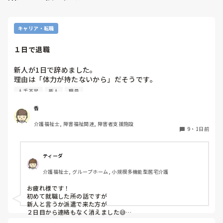
の手紙を作っているところなんですが…

たた、あくまで手紙(質問書)のなかのことで、私としては、
キャリア・転職
たとえ気に入らない職員がいたとしてもみんなの目に見える
行為なので、他の職員もいい思いをしないと思うので、特定
１日で退職
の気に入らない職員にお土産をお裾分けをしないということ
はしないつもりいますが、看護師Nがやった行為は 一般常識
新人が1日で辞めました。

としてまかり通るのでしょうか?

理由は「体力が持たないから」だそうです。

人手不足
新人
職員
1日で辞めてしまう方を初めて見ました。

皆さんはありますか？
香
介護福祉士, 障害福祉関連, 障害者支援施設
9
・
1日前
ティーダ
介護福祉士, グループホーム, 小規模多機能型居宅介護
お疲れ様です！

初めて就職した所の話ですが

新人と言うか派遣で来た方が

２日目から連絡もなく消えました😅

まぁ、合わなかったのでしょうね💧
