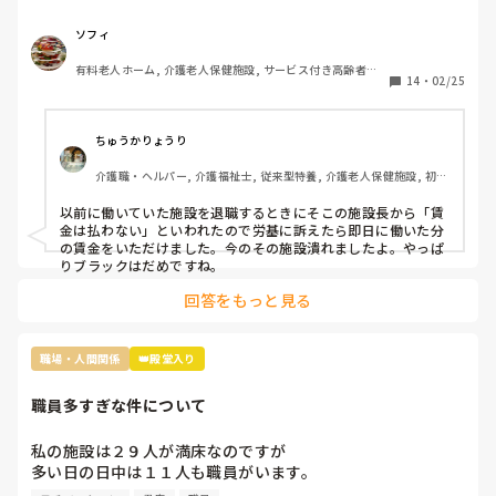
験談教えてください。やっぱり色々証拠は大事でしょうか？
ソフィ
有料老人ホーム, 介護老人保健施設, サービス付き高齢者向
14
・
02/25
け住宅, グループホーム, 病院, 初任者研修, 障害福祉関連, 
障害者支援施設
ちゅうかりょうり
介護職・ヘルパー, 介護福祉士, 従来型特養, 介護老人保健施設, 初任
者研修, 実務者研修
以前に働いていた施設を退職するときにそこの施設長から「賃
金は払わない」といわれたので労基に訴えたら即日に働いた分
の賃金をいただけました。今のその施設潰れましたよ。やっぱ
りブラックはだめですね。
回答をもっと見る
職場・人間関係
👑殿堂入り
職員多すぎな件について
私の施設は２９人が満床なのですが

多い日の日中は１１人も職員がいます。

なので暇すぎて仕事内容がないです。
