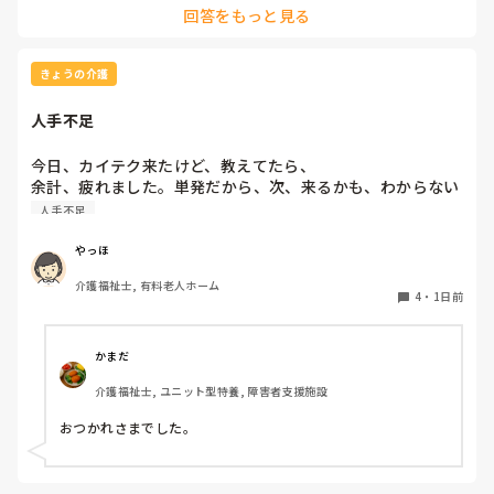
回答をもっと見る
あります。２２時から7時までが夜勤です。ロング夜勤だと、
16時(17時)から9時(10時)までが多いと思います。自分には、
中学生、小学6年生の子どもがいますが、ロング夜勤だと、1時
間近くかけて通勤しているため子供が学校から帰る前に家を出
きょうの介護
て学校行ったあと帰るようになってしまい色々不都合が出てし
まいます。

人手不足
もう何年かしたら、気にならなくなるのだと思うのですが、も
う少しショート夜勤でいいかなって思っています。
今日、カイテク来たけど、教えてたら、

余計、疲れました。単発だから、次、来るかも、わからない
し、仕事が、増えた感じです。
人手不足
やっほ
介護福祉士, 有料老人ホーム
4
・
1日前
かまだ
介護福祉士, ユニット型特養, 障害者支援施設
おつかれさまでした。