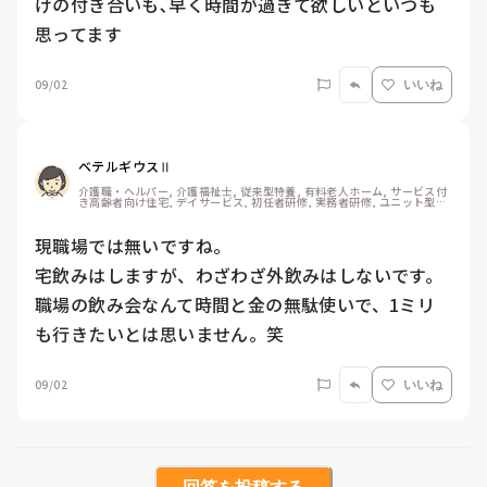
けの付き合いも､早く時間が過ぎて欲しいといつも
思ってます
09/02
いいね
ベテルギウスⅡ
介護職・ヘルパー, 介護福祉士, 従来型特養, 有料老人ホーム, サービス付
き高齢者向け住宅, デイサービス, 初任者研修, 実務者研修, ユニット型特
養
現職場では無いですね。

宅飲みはしますが、わざわざ外飲みはしないです。
職場の飲み会なんて時間と金の無駄使いで、1ミリ
も行きたいとは思いません。笑
09/02
いいね