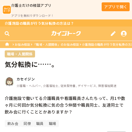
介護士
だけの相談アプリ
アプリで開く
アプリを無料でダウンロード！
介護施設の職員が行う気分転換の方法は？
お悩み相談
「職場・人間関係」のお悩み相談
介護施設の職員が行う気分転換の方
職場・人間関係
気分転換に……。
カセイジン
介護職・ヘルパー, 介護福祉士, 従来型特養, デイサービス, 障害福祉関連
介護施設で働いてる介護職員や看護職員さんたちって、月1や数
ヶ月に何回か気分転換に気の合う仲間や職員同士、友達同士で
飲み会に行くこととかありますか？
飲み会
同僚
職員
職場