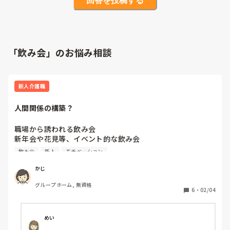
回答を投稿する
「飲み会」のお悩み相談
新人介護職
人間関係の構築？
職場から誘われる飲み会

新年会や花見等、イベント的な飲み会

飲み会
新人
モチベーション
これは全部不参加ってやっぱりまずいですかね？ただの飲み
会は断ってもいいとしても、、

かじ
その辺どうおもいますか？
グループホーム, 無資格
6
・
02/04
めい