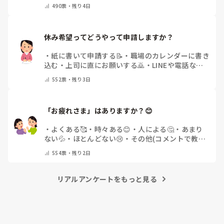
せん
・
その他（コメントで教えてください）
490
票・
残り4日
休み希望ってどうやって申請しますか？
・
紙に書いて申請する📝
・
職場のカレンダーに書き
込む
・
上司に直にお願いする🙇
・
LINEや電話など
で申請する
・
その他（コメントで教えてください）
552
票・
残り3日
「お疲れさま」はありますか？😊
・
よくある🥰
・
時々ある😊
・
人による🤔
・
あまり
ない💦
・
ほとんどない😢
・
その他(コメントで教え
てください)
554
票・
残り2日
リアルアンケートをもっと見る