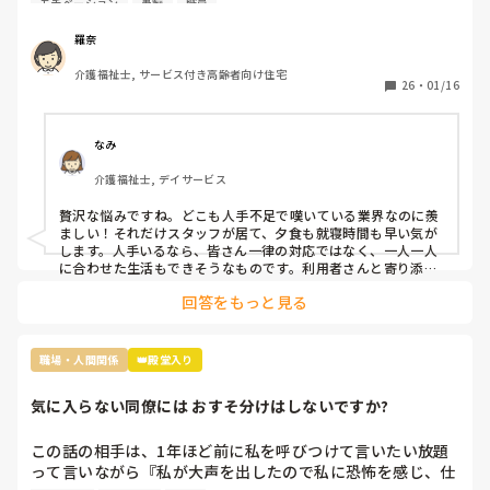
モチベーション
愚痴
職員
2人は掃除担当なので居室掃除やシーツ交換は

掃除担当がされるのですが、介護側の職員のすることもない
羅奈
ため廊下の掃除や壁拭き、手すり消毒などの掃除をしていま
介護福祉士, サービス付き高齢者向け住宅
す。

26
・
01/16
レクは午前と午後にしているし、他に何か職員がしたらいい
と思う仕事内容ってありますか？

なみ
不満なのは16時までの勤務の職員が多いので、16時〜18時
介護福祉士, デイサービス
は2人です。17時夕食が提供されるのですが

早く食べてもらって18時までには全員寝てもらうんです。
贅沢な悩みですね。どこも人手不足で嘆いている業界なのに羨
ましい！それだけスタッフが居て、夕食も就寝時間も早い気が
します。人手いるなら、皆さん一律の対応ではなく、一人一人
に合わせた生活もできそうなものです。利用者さんと寄り添っ
て会話をしてニーズを拾い上げたり、散歩に行ったり、イベン
回答をもっと見る
トを開催したり、工作レクをしてみたり…やることを探せばい
くらでも出てくるのが介護です。スタッフ同士で世間話して時
間を潰していませんか？利用者様の生活の質向上のために何が
できるか、今一度模索してみてはいかがでしょうか。
職場・人間関係
👑殿堂入り
気に入らない同僚には おすそ分けはしないですか?
この話の相手は、1年ほど前に私を呼びつけて言いたい放題
って言いながら『私が大声を出したので私に恐怖を感じ、仕