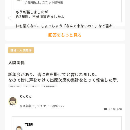
介護福祉士, ユニット型特養
もう転職しましたが

約2年間、不参加貫きましたよ

仲も悪くなく、しょっちゅう「なんで来ないの！」など言われ
ましたが

回答をもっと見る
一貫して「そういう飲み会得意じゃ無いんで」誘われても被せ
気味に「行かないです」と笑

それがウケる関係性(と、飲み会に参加しなかっただけであーだ
職場・人間関係
こーだ言う人が居なかった)があったから許された？雰囲気悪く
ならず済んだのかもですが…

人間関係
ちなみに私が退職する際も「これが最後だし行こうよ！」と誘
われましたが「いいです」で乗り切りました。

新年会があり、皆に声を掛けてと言われました。

なので皆に声をかけて出席欠席の集計をとって報告した所、
なんでそんな頑ななの？？と言われますが、単純にそういう場
「△さん、来るの？」「悪口言えないね」と返って来まし
が本当に得意でなく、「行きたくない」という思いがあるから
飲み会
トラブル
人間関係
た。。絶句です。

です。あと断るならそれを貫いてみよう、という気持ちもあり
ました。

なら自分で最初から仲良い人だけ集めたらいいじゃん💢

りんりん
それを聞かされた私も嫌な気分。。

でも…飲み会に参加した方が、その人の人となりが分かるし、
介護福祉士, デイケア・通所リハ
笑ってやり過ごしましたが笑ったって事は私もそう思ってる
1
・
01/28
こちらも分かって貰えるし、親近感も湧くし、仕事上でのコミ
って思われただろうな。私は△さん嫌いじゃないのに。

ュニケーションが円滑に進みそうな気もします！
後悔してます。。
TERU