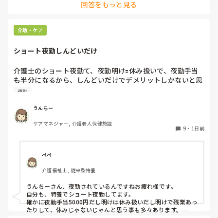
回答をもっと見る
でもすぐ辞めた方が

正解な現場だったので

1日で辞めた派遣さんは

介助・ケア
正しいと思いました🤭

ショート夜勤しんどいだけ
まぁ、理由も言わずに来なかったのは

人としてあり得ないとは思いましたが🤔
介護士のショート夜勤て、夜勤明け🟰休み扱いで、夜勤手当
も半分になるから、しんどいだけでデメリットしかないと思
うんですが？

夜勤
15年くらい前にユニットケア🟰ショート夜勤とかで流行りま
したがら今だにしてる施設とかあるし、中には従来型でして
うんちー
るとこもありました。

ケアマネジャー, 介護老人保健施設
介護士にとってはデメリットしか無いが、経営者からは夜勤
9
・
1日前
手当半分だからメリットあるて感じなんでしょうか？

今は特養以外、このショート夜勤はしてない印象ですが。。
ぺぺ
介護福祉士, 従来型特養
うんちーさん、夜勤されているんですねお疲れ様です。

自分も、特養でショート夜勤してます。

確かに夜勤手当5000円だし明けは休み扱いだし明けで残業あっ
たりして、休みじゃないじゃんと思う事も多々あります。

しかし、自分にとってはショート夜勤で良かったなと思う所も