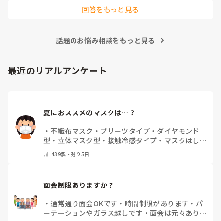
回答をもっと見る
話題のお悩み相談をもっと見る
最近のリアルアンケート
夏におススメのマスクは…？
・
不織布マスク
・
プリーツタイプ
・
ダイヤモンド
型
・
立体マスク型
・
接触冷感タイプ
・
マスクはしま
せん
・
その他(コメントで教えて下さい)
439
票・
残り5日
面会制限ありますか？
・
通常通り面会OKです
・
時間制限があります
・
パ
ーテーションやガラス越しです
・
面会は元々ありま