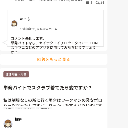
5
・
02/24
連
思ってます(  . .)"
のっち
介護福祉士, 有料老人ホーム
コメント失礼します。

単発バイトなら、カイテク・イチロウ・タイミー・LINE
スキマニなどのアプリを使用してみたらどうでしょう
か？

自分も単発バイトで介護の他に倉庫の仕事をしてみまし
回答をもっと見る
たが、新鮮さがあって楽しかったですよ。
介護用品・用具
単発バイトでスクラブ着てたら変ですか？
私は制服なしの所に行く場合はワークマンの激安ポロ
シャツだったんですが、ひっかけた覚えがないのにす
制服
アルバイト
仕事紹介
ぐ穴があいていてコスパ悪いなと思い始めました。

前の会社でもらったゴルフ用のまあまあお高いポロシ
桜餅
ャツが良くてヘビロテしてるんですが自分で買える金
額ではなく…。
