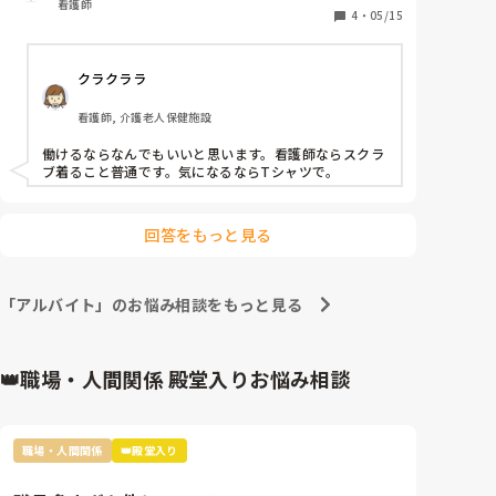
看護師
4
・
05/15
ジャージ素材のスクラブが気になってるんですが、単
発バイトで介護施設が多いので、介護施設でスクラブ
クラクララ
って浮きますか？

また、看護師アピールしてるみたいに思われたりしま
看護師, 介護老人保健施設
すか？

准看護師ですが全然気にせず介護の求人に応募したり
働けるならなんでもいいと思います。看護師ならスクラ
します。

ブ着ること普通です。気になるならTシャツで。
単発の皆さんポロシャツですらなく普通のTシャツで
来たりしてるのでキメすぎというか気合い入りすぎみ
回答をもっと見る
たいな奴になっちゃいますかね…。

アドバイスください！
「アルバイト」のお悩み相談をもっと見る
👑職場・人間関係 殿堂入りお悩み相談
職場・人間関係
👑殿堂入り