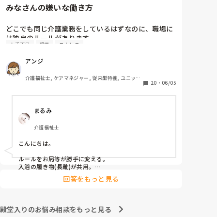
みなさんの嫌いな働き方
　相手に合わせた対応をするということは、相手と同じ
この件に関しては管理者宛に『私もどこかに行ってお
レベルになるということです。おっしゃる通り、ご自身
土産を買ってきた場合、この看護師Nにはあげようと
はお相手をのけ者にしない、ハラスメント加害者になら
どこでも同じ介護業務をしているはずなのに、職場に
は思いませんが、私が気に入らない職員には看護師N
ないことが大切だと思います。
は独自のルールがあります。

がやったようにお土産を配らなくてもいいのでしょう
人手不足
職員
ストレス
その中でもみなさんが、これだけは嫌だと思う働き方
か』という内容(プラス、いままでの私に対しての悪行
はなんでしょうか？

についても一緒に…)についての手紙を作っているとこ
アンジ
私は

ろなんですが…

連帯責任が強すぎる職場

介護福祉士, ケアマネジャー, 従来型特養, ユニット
働かない人のカバーが当たり前の職場

20
・
06/05
たた、あくまで手紙(質問書)のなかのことで、私とし
型特養, 居宅ケアマネ
個々の仕事の領域と責任が曖昧な職場

ては、たとえ気に入らない職員がいたとしてもみんな
休みの日まで出勤がある職場

の目に見える行為なので、他の職員もいい思いをしな
まるみ
家でやってきてと平気で仕事を渡される職場

いと思うので、特定の気に入らない職員にお土産をお
裾分けをしないということはしないつもりいますが、
介護福祉士
看護師Nがやった行為は 一般常識としてまかり通るの
でしょうか?

こんにちは。

ルールをお局等が勝手に変える。

入浴の履き物(長靴)が共用。

回答をもっと見る
が嫌ですw
殿堂入りのお悩み相談をもっと見る