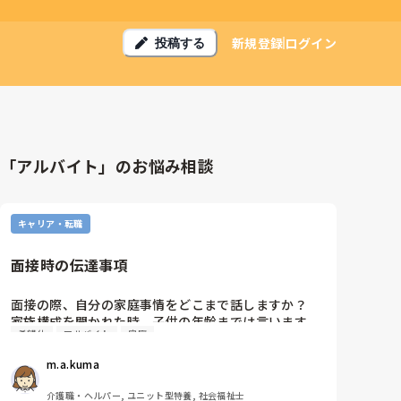
新規登録
ログイン
投稿する
「アルバイト」のお悩み相談
キャリア・転職
面接時の伝達事項
面接の際、自分の家庭事情をどこまで話しますか？

家族構成を聞かれた時、子供の年齢までは言います
希望休
アルバイト
家庭
が、それ以外は特に話していません。

しかし、子供に障害があるため、小学生ですが一人で
m.a.kuma
留守番が出来ず、学校が休みの時は仕事も休むしかあ
りません。

介護職・ヘルパー, ユニット型特養, 社会福祉士