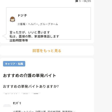
アルバイトなので希望休が取れるのでわざわざ子供に
5
・
06/05
障害があるとか言わなくていいかな…と思いつつ。

内定後には毎回世間話の延長で伝えていますが、面接
ドジ子
時から伝える必要ってあるのでしょうか？
介護職・ヘルパー, グループホーム
言った方が、いいと思います

私は、面接の際、家庭事情話します

出勤時間等等
回答をもっと見る
キャリア・転職
おすすめの介護の単発バイト
おすすめの単発バイトありますか?

アルバイト
給料
退職
給料の締め日を考慮して3月下旬で退職予定で

ｵﾆｷﾞﾘ
4月まで無職なので仕事始まるまでなにかしたいなっ
て

介護職・ヘルパー, 訪問介護, 初任者研修, 障害福祉関