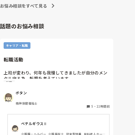
お悩み相談をすべて見る
話題のお悩み相談
キャリア・転職
転職活動
上司が変わり、何年も我慢してきましたが自分のメン
タル守る為、転職を考えています。

転職
納得できる仕事に出会うまでの間

①今の所で我慢する

ボタン
②系列の他職場に移動する

皆さんならどうしますか？

精神保健福祉士
5
・
21時間前
ベテルギウスⅡ
介護職・ヘルパー, 介護福祉士, 従来型特養, 有料老人ホー