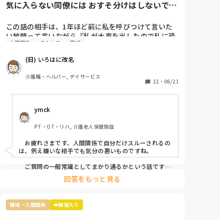
気に入らない同僚には おすそ分けはしないです
か?
この話の相手は、1年ほど前に私を呼びつけて言いた
い放題って言いながら『私が大声を出したので私に恐
人間関係
ストレス
職場
怖を感じ、仕事が一緒にできない』と因縁をつけてき
た 看護師Nなんですが…

(旧) いろはに改名
当時、現場にいた関係者に事情聴取をした結果、 レク
介護職・ヘルパー, デイサービス
リエーションも止まらなかったし、誰も仲裁には来な
22
・
06/21
かったので思ったほど大声を出しているようには聞こ
えなかったという結論がでたのに、この看護師『 周り
ymck
がなんと言っても、私は、あの時、大声を出されて恐
怖を感じた』とずっと言い続けていて、この話を境
PT・OT・リハ, 介護老人保健施設
に、敵意というより憎悪をむき出しにするようになっ
てきました。

　お疲れさまです、人間関係で自分だけスルーされるの
は、例え嫌いな相手でも気分の悪いものですね。

そんなある日のことです。看護師Nがどこかに旅行に
行ってきたのでお土産をみんなの連絡用のレターケー
　ご質問の一般常識としてまかり通るかという話です
が、まかり通りはするけど別の意味で良くないことだと
スの中に入れあったんですが、私のところにだけ入っ
回答をもっと見る
思います。つまり、お土産誰に配るかは本人の自由では
ていなかったですね。

ありますが、特定の一人だけのけ者にするのはハラスメ
ントに相当するということです。とはいえ「うっかり忘
まあ、もらったところでお礼を言わなきゃいけないと
職場・人間関係
👑殿堂入り
れてた」可能性も否定できませんし、故意にのけ者にし
思うと貰わなくてよかったな。と思うのですが…

ていた証拠もないのが難しいですね。
