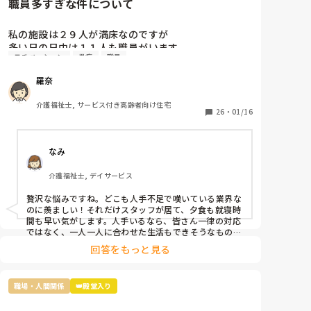
職員多すぎな件について
私の施設は２９人が満床なのですが

多い日の日中は１１人も職員がいます。

モチベーション
愚痴
職員
なので暇すぎて仕事内容がないです。

2人は掃除担当なので居室掃除やシーツ交換は

羅奈
掃除担当がされるのですが、介護側の職員のすること
もないため廊下の掃除や壁拭き、手すり消毒などの掃
介護福祉士, サービス付き高齢者向け住宅
除をしています。

26
・
01/16
レクは午前と午後にしているし、他に何か職員がした
らいいと思う仕事内容ってありますか？

なみ
不満なのは16時までの勤務の職員が多いので、16時〜
介護福祉士, デイサービス
18時は2人です。17時夕食が提供されるのですが

早く食べてもらって18時までには全員寝てもらうんで
贅沢な悩みですね。どこも人手不足で嘆いている業界な
す。
のに羨ましい！それだけスタッフが居て、夕食も就寝時
間も早い気がします。人手いるなら、皆さん一律の対応
ではなく、一人一人に合わせた生活もできそうなもので
す。利用者さんと寄り添って会話をしてニーズを拾い上
回答をもっと見る
げたり、散歩に行ったり、イベントを開催したり、工作
レクをしてみたり…やることを探せばいくらでも出てく
るのが介護です。スタッフ同士で世間話して時間を潰し
職場・人間関係
👑殿堂入り
ていませんか？利用者様の生活の質向上のために何がで
きるか、今一度模索してみてはいかがでしょうか。