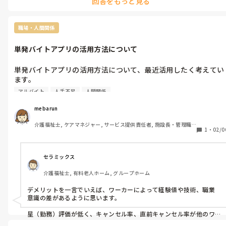
回答をもっと見る
職場・人間関係
単発バイトアプリの活用方法について
単発バイトアプリの活用方法について、最近活用したく考えてい
ます。

従業員は色々な施設を経験したり、逆に使用者からすると施設に
アルバイト
人手不足
人間関係
現場に入ってくれるメリットはありますが、逆にデメリットで感
じたことはありますか？
mebarun
介護福祉士, ケアマネジャー, サービス提供責任者, 施設長・管理職, 
1
・
02/0
従来型特養, 訪問介護, 障害福祉関連, 障害者支援施設, 社会福祉士
セラミックス
介護福祉士, 有料老人ホーム, グループホーム
デメリットを一言でいえば、ワーカーによって経験値や技術、職業
意識の差があるように思います。

星（勤務）評価が低く、キャンセル率、直前キャンセル率が他のワ
ーカーより高いのであれば、要注意です。
