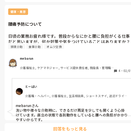
健康・美容
腰痛予防について
日頃の業務お疲れ様です。普段からなにかと腰に負担がくる仕事
だと思いますが、何か対策や気をつけていることはありますか？
排泄介助
食事介助
オムツ交換
mebarun
介護福祉士, ケアマネジャー, サービス提供責任者, 施設長・管理職, 
4
・
02/0
従来型特養, 訪問介護, 障害福祉関連, 障害者支援施設, 社会福祉士
とーばい
介護職・ヘルパー, 介護福祉士, 生活相談員, ショートステイ, 送迎ドライバ
ー, 初任者研修, 実務者研修, ユニット型特養
mebarunさん

洗い物や様々な介助時に、できるだけ両足を少しでも開くよう心掛
けています。直立の状態で各別動作をしていると腰への負担がかかり
やすいからです。
回答をもっと見る