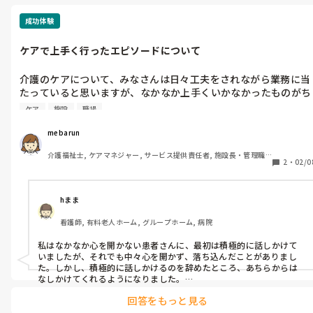
排泄やリネン交換、入浴着脱なんかは、経験者ならOJT要らないん
で、単発アプリスタッフにアウトソージングが1番効率いいですよ
成功体験
ね。

わたしも色々見てきたので、1番効率のいい経営について考えてしま
ケアで上手く行ったエピソードについて
介護のケアについて、みなさんは日々工夫をされながら業務に当
たっていると思いますが、なかなか上手くいかなかったものがち
ょっとした工夫で上手くいった、また困難な状況をこうしたらス
ケア
施設
職場
ムーズになった等のエピソードはありますか？
mebarun
介護福祉士, ケアマネジャー, サービス提供責任者, 施設長・管理職, 
2
・
02/0
従来型特養, 訪問介護, 障害福祉関連, 障害者支援施設, 社会福祉士
hまま
看護師, 有料老人ホーム, グループホーム, 病院
私はなかなか心を開かない患者さんに、最初は積極的に話しかけて
いましたが、それでも中々心を開かず、落ち込んだことがありまし
た。しかし、積極的に話しかけるのを辞めたところ、あちらからは
なしかけてくれるようになりました。

回答をもっと見る
患者さんも時間が必要だったのかな？と今では思います。