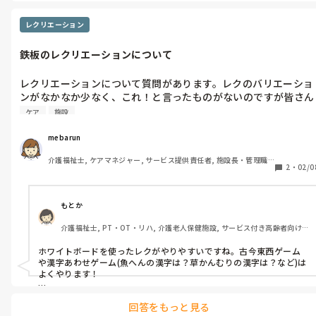
レクリエーション
鉄板のレクリエーションについて
レクリエーションについて質問があります。レクのバリエーショ
ンがなかなか少なく、これ！と言ったものがないのですが皆さん
の鉄板レクリエーションはありますか？
ケア
施設
mebarun
介護福祉士, ケアマネジャー, サービス提供責任者, 施設長・管理職, 
2
・
02/0
従来型特養, 訪問介護, 障害福祉関連, 障害者支援施設, 社会福祉士
もとか
介護福祉士, PT・OT・リハ, 介護老人保健施設, サービス付き高齢者向け
住宅, ショートステイ, 病院
ホワイトボードを使ったレクがやりやすいですね。古今東西ゲーム
や漢字あわせゲーム(魚へんの漢字は？草かんむりの漢字は？など)は
よくやります！

中断しても再開しやすいし、準備もあまりいらないし。
回答をもっと見る