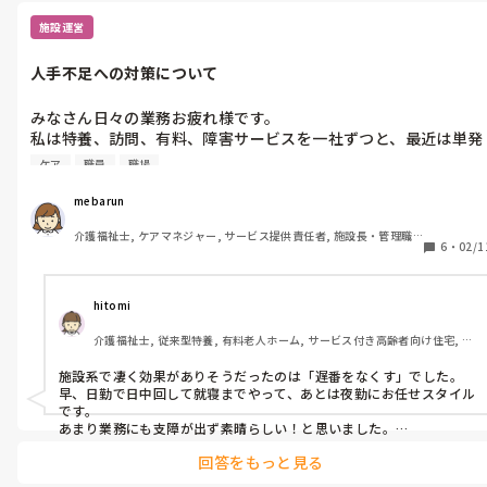
施設運営
人手不足への対策について
みなさん日々の業務お疲れ様です。

私は特養、訪問、有料、障害サービスを一社ずつと、最近は単発
バイトアプリを数回使い有料の現場に入っていきましたが、どこ
ケア
職員
職場
も人手不足で大変だなと感じました。

そこで人手不足に対してここは妥協して体制の仕組みを変えた、
mebarun
又はどうしてもこういうところは変えられない等みなさんの働い
介護福祉士, ケアマネジャー, サービス提供責任者, 施設長・管理職, 
てる環境の対策などありましたら教えていただきたいです。
6
・
02/1
従来型特養, 訪問介護, 障害福祉関連, 障害者支援施設, 社会福祉士
hitomi
介護福祉士, 従来型特養, 有料老人ホーム, サービス付き高齢者向け住宅, デ
イサービス, 訪問介護, ユニット型特養
施設系で凄く効果がありそうだったのは「遅番をなくす」でした。

早、日勤で日中回して就寝までやって、あとは夜勤にお任せスタイル
です。

あまり業務にも支障が出ず素晴らしい！と思いました。

サ高住だと、バイタル測定など自立の方はご自身で計測してもらっ
回答をもっと見る
て紙に書いて持ってきてもらうなどして自分でできることをなるべ
くやってもらってましたね。
