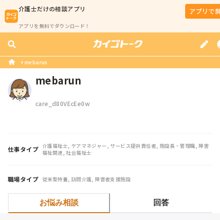
介護士
だけの相談アプリ
アプリで
アプリを無料でダウンロード！
mebarun
mebarun
care_d80VEcEe0w
介護福祉士, ケアマネジャー, サービス提供責任者, 施設長・管理職, 障害
仕事タイプ
福祉関連, 社会福祉士
職場タイプ
従来型特養, 訪問介護, 障害者支援施設
お悩み相談
回答