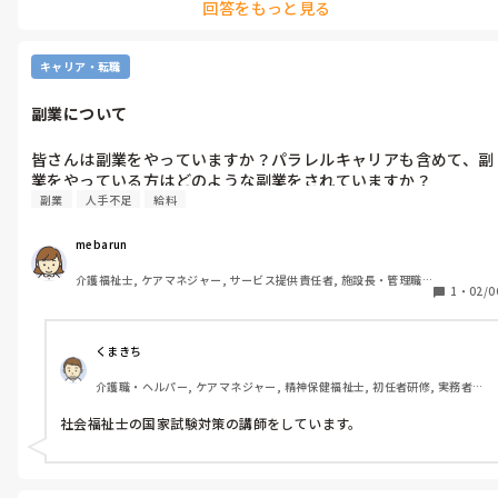
回答をもっと見る
あと、当日キャンセルや直前キャンセルのリスクがあり、夜勤で発
生した場合に、その日の調整が必要になってきます。

キャリア・転職
また、リピーターではなく、その都度、初めてのワーカーの方が来
られたら、説明をすることで時間が取られます。受け入れしながら、
副業について
工夫と改良が必要かと思います。（どの仕事を行ってもらうか、どの
程度の説明をするか・マニュアル等）

皆さんは副業をやっていますか？パラレルキャリアも含めて、副
単発で来ていただいて、「この方なら安心して仕事を任せられる」と
業をやっている方はどのような副業をされていますか？
思われたら、限定公開や指名オファーを活用して、募集していくとよ
副業
人手不足
給料
いと思います。
mebarun
介護福祉士, ケアマネジャー, サービス提供責任者, 施設長・管理職, 
1
・
02/0
従来型特養, 訪問介護, 障害福祉関連, 障害者支援施設, 社会福祉士
くまきち
介護職・ヘルパー, ケアマネジャー, 精神保健福祉士, 初任者研修, 実務者研
修, 障害福祉関連, 障害者支援施設, 社会福祉士
社会福祉士の国家試験対策の講師をしています。