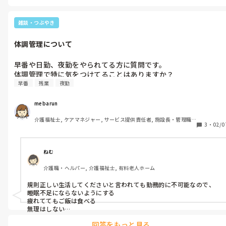
雑談・つぶやき
体調管理について
早番や日勤、夜勤をやられてる方に質問です。

体調管理で特に気をつけてることはありますか？
早番
残業
夜勤
mebarun
介護福祉士, ケアマネジャー, サービス提供責任者, 施設長・管理職, 
3
・
02/0
従来型特養, 訪問介護, 障害福祉関連, 障害者支援施設, 社会福祉士
ねむ
介護職・ヘルパー, 介護福祉士, 有料老人ホーム
規則正しい生活してくださいと言われても勤務的に不可能なので、

睡眠不足にならないようにする

疲れててもご飯は食べる

無理はしない

くらいです。
回答をもっと見る