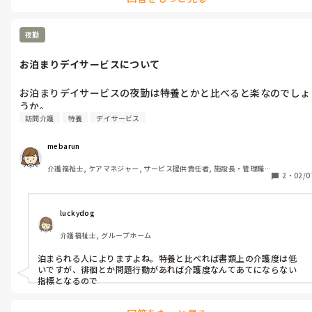
夜勤
お泊まりデイサービスについて
お泊まりデイサービスの夜勤は特養とかと比べると楽なのでしょ
訪問介護
特養
デイサービス
mebarun
介護福祉士, ケアマネジャー, サービス提供責任者, 施設長・管理職, 
2
・
02/0
従来型特養, 訪問介護, 障害福祉関連, 障害者支援施設, 社会福祉士
luckydog
介護福祉士, グループホーム
泊まられる人によりますよね。特養と比べれば書類上の介護度は低
いですが、徘徊とか問題行動があれば介護度なんてあてにならない
指標となるので