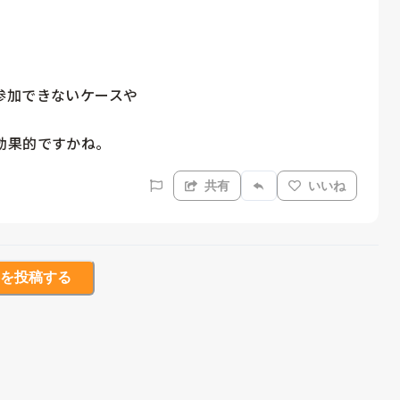
加できないケースや

共有
いいね
を投稿する