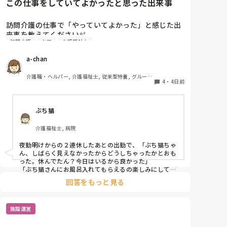
この仕事をしていてよかったと思った出来事
訪問介護の仕事で「やっていてよかった」と感じた出
来事を教えてください🫧

訪問介護
ケア
介護福祉士
出勤前、特に嫌なことがあったわけではなくても、
a-chan
「今日は行きたくないな…」と感じることはありま
す。

介護職・ヘルパー, 介護福祉士, 従来型特養, グループ
そんなときに「この仕事をやっていてよかった」と思
4
・
4日前
ホーム, デイケア・通所リハ, 訪問介護, 初任者研修
えた出来事を思い浮かべたら前向きな気持ちで出勤で
きるかな？と思いました。

ぶち猫
皆さんが訪問介護の仕事で「やっていてよかった」と
感じたエピソードがあれば、ぜひ教えてください。
介護福祉士, 病院
夜勤明けからの２連休したあとの出勤で、「ぶち猫ちゃ
ん、しばらく見えなかったからどうしちゃったかとおも
った。休んでたん？今日はいるから良かった」

「ぶち猫さんにお風呂入れてもらえるの楽しみにして
る」

回答をもっと見る
と私をお気に入り認定してくださる方がいることに嬉し
く思います。
施設運営