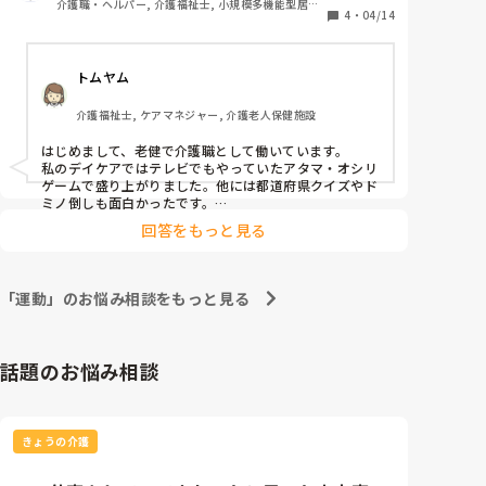
介護職・ヘルパー, 介護福祉士, 小規模多機能型居宅
ンがとれて、ADLほぼ自立です。

4
・
04/14
介護
今は、テーブルゲーム(トランプ等)や介護予防運動を
トムヤム
介護福祉士, ケアマネジャー, 介護老人保健施設
はじめまして、老健で介護職として働いています。

私のデイケアではテレビでもやっていたアタマ・オシリ
ゲームで盛り上がりました。他には都道府県クイズやド
ミノ倒しも面白かったです。

あと、早口言葉や発声練習なども面白かったです。

回答をもっと見る
参考になれば幸いです。
「運動」のお悩み相談をもっと見る
話題のお悩み相談
きょうの介護