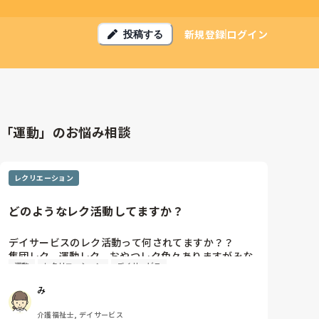
新規登録
ログイン
投稿する
「運動」のお悩み相談
レクリエーション
どのようなレク活動してますか？
デイサービスのレク活動って何されてますか？？

集団レク、運動レク、おやつレク色々ありますがみな
運動
レクリエーション
デイサービス
さんこういうのしてるっていうのがあれば参考にした
いです。

み
似たようなレクや同じようなものになってしまう時が
あるので、、。
介護福祉士, デイサービス