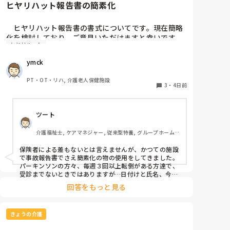
ヒヤリハット報告書の簡素化
　ヒヤリハット報告書の書式についてです。現在簡略
化を検討しており、ご意見いただけますと幸いです。

ヒヤリハット
　自己報告書と異なり、ヒヤリハット報告書の書式に
ymck
は法規・義務規定はないかと思います。つまるとこ
ろ、用を成せば、いくらでも簡素化できるものと言う
PT・OT・リハ, 介護老人保健施設
考えなのですが…。

3
・
4日前
　私が入職する以前から使われている書式はEXCELで
ツート
作られており、氏名年齢生年月日等プロフィールとヒ
ヤリ発生場所の詳細、発生前後の経緯・予測される被
介護福祉士, ケアマネジャー, 従来型特養, グループホーム, 
害・対応策のフリー記載と非常に煩雑です。

デイサービス
保険者による差もないとは言えませんが、かつての施設
　一時、フリー記載だけでも減らそうと、丸をつけて
で事故報告書でさえ簡素化の物の使用をしてきました。
選択する方式を取ろうとしたのですが、あまり浸透せ
パーキンソンの方々、毎週３回以上転倒がある方達で、
ず…。

受診までないときではありますが…日付けと氏名、今後
の対策のみ記入で、後は○付けのA４の４分の１ほどの
回答をもっと見る
大きさで作成、対応しました。場所や、店頭前の行動
　そこで、再度報告書の書式変更を検討したく、使い
（何をしようとしていたか）、ぶつけた箇所、異常うっ
やすい書式をご紹介いただけないでしょうか。ここで
たえの有無、報告先を選択してピンをつけるだけです。
公開されている書式は使いやすかったよ、とかこのア
きょうの介護
多くの事業所でも見られる運用です。保険者毎のローカ
プリだとやりやすいよ、とかリンクでもいいのです
ルルールの考え方も否定はできませんが、実際、厚労省