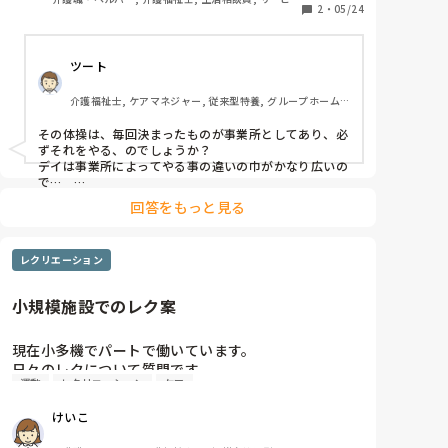
1〜20まででなくても数字は多くもできるし少なくもで
運動を一緒に行う支援があるのですが

2
・
05/24
提供責任者, 訪問介護
きますよね。
苦戦しています

ツート
自分も覚えるのにやっとなので

介護福祉士, ケアマネジャー, 従来型特養, グループホーム, 
教えるというか一緒にやるのは

デイサービス
本当に難しい。

その体操は、毎回決まったものが事業所としてあり、必
深く考えてはいけないのかもですが、、

ずそれをやる、のでしょうか？

スムーズにはいかないです

デイは事業所によってやる事の違いの巾がかなり広いの
で…　

ご自分で考えてやる集団体操は一切できませんか？　

回答をもっと見る
音楽に合わせて吊り紐など使っての本格派、機能訓練士
の補助体操、全く職員が自由にやる機能訓練など、色々
あります、事業所で。もし決まっているのでしたら、そ
レクリエーション
の意義を理解されて、説明しながらやり、時に何らかの
肯定的な声かけなどやりながらできると良いと思いま
す、、

小規模施設でのレク案
こう申してはいけないかもですが、多少間違えても、楽
しまれて、その結果利用者さんも落ち着いて、時にはに
こやかなシーンもあっての実施ができるとなお良いと思
現在小多機でパートで働いています。

います。とても有意義な事をされているので、ちょっと
日々のレクについて質問です。

どーこー間違い…などあっても繰り返しになりますが、
運動
レクリエーション
ケア
小規模な施設で利用者も少なく、午後のレクの時間に
気にされず取り組まれて下さい…
参加される方が2名という曜日もあります。

けいこ
スタッフ1人と利用者2名、のような場合のレク案があ
れば教えてほしいです。利用者とはコミニュケーショ