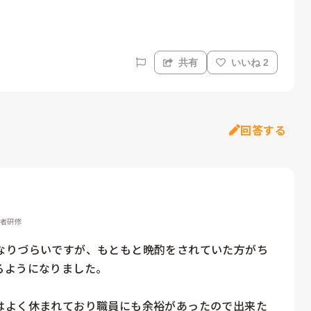
共有
いいね 2
回答する
務者研修
なりづらいですが、もともと晩酌をされていた方がち
ようになりました。

はよく休まれており職員にも余裕があったので出来た