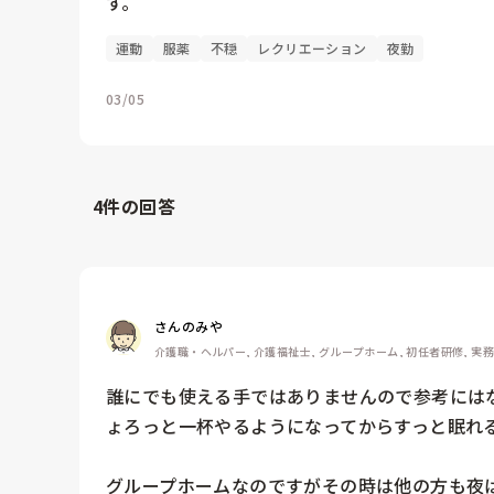
す。
運動
服薬
不穏
レクリエーション
夜勤
03/05
4
件の回答
さんのみや
介護職・ヘルパー, 介護福祉士, グループホーム, 初任者研修, 実
誰にでも使える手ではありませんので参考には
ょろっと一杯やるようになってからすっと眠れる
グループホームなのですがその時は他の方も夜