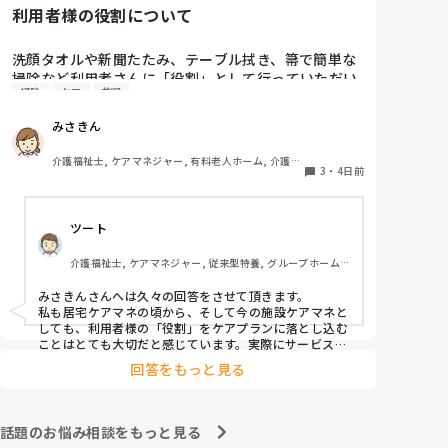
の調査研究でも、施設ごとに事故・ヒヤリハットの整理
が、おすすめがあれば教えていただきたいです。
利用者様の役割について
や様式を独自に簡素化している実態が紹介されていま
す。なので、言い方は正しくないとも思いますが、ヒヤ
リハット位簡素化はできるでしょう、発生項目の幅は広
洗顔タオルや新聞たたみ、テーブル拭き、箒で簡単な
いですが…
掃除など利用者さんに「役割」として行っていただい
掃除
ケア
施設
てます。皆さんの施設では他にどんな役割があります
か？たまに時間を持て余して「何かやることない？」
みさきん
と声をかけられることがあります。今検討しているの
は、食器洗いやスタッフと一緒に行くゴミ出しなどで
介護福祉士, ケアマネジャー, 有料老人ホーム, 介護老
す。
3
・
4日前
人保健施設, グループホーム, 病院
ツート
介護福祉士, ケアマネジャー, 従来型特養, グループホーム, 
デイサービス
みさきんさんへは久々の回答をさせて頂きます。

私も居宅ケアマネの頃から、そして今の施設ケアマネと
しても、利用者様の「役割」をケアプランに落とし込む
ことはとても大切だと感じています。実際にサービス内
容に明記を可能な限りしており、担当者会議では略する
回答をもっと見る
事なく説明しております。 役割を持つことは、その方
の自信や生きがいにつながりますし、「してもらう」だ
けでなく「できることを続けてもらう」視点にもなりま
すよね。 みさきんさんのように、日常の中に自然な形
話題のお悩み相談をもっと見る
で役割を取り入れておられる取り組み、とても勉強にな