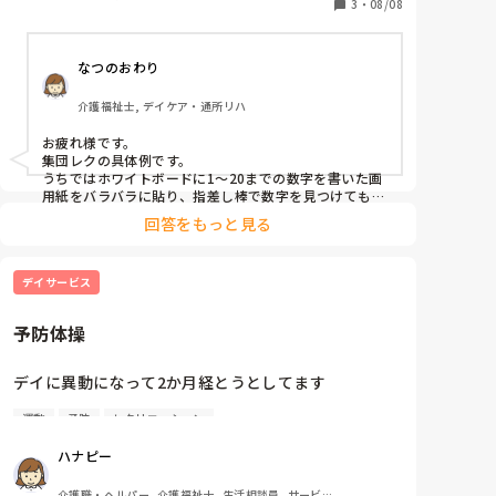
3
・
08/08
なつのおわり
介護福祉士, デイケア・通所リハ
お疲れ様です。

集団レクの具体例です。

うちではホワイトボードに1〜20までの数字を書いた画
用紙をバラバラに貼り、指差し棒で数字を見つけてもら
うレクをやっています(説明下手でごめんなさい)

回答をもっと見る
1人ずつホワイトボードの前に座っていただいて
「1.2.3〜〜20」まで言い終わるのに何秒かかるか時間
を計っています。皆さんかなり熱くなります！

デイサービス
最初と最後なら後の人の方が有利と思われますがいざ、
ホワイトボードの前に座るとあがってしまう方が多くて
白熱します。

予防体操
文句を言う人が多ければ途中で位置を入れ替えたりもし
ます。

数字も大きさやマジックの色を変えたりして少し難しく
デイに異動になって2か月経とうとしてます

しています。認知症の方や手が使いにくい方はスタッフ
が隣で一緒にゲームをします。

運動
予防
レクリエーション
必死で喰らいつく毎日

いかがでしょうか？

介護度の高い方が多すぎると少し難しいかもわかりませ
ハナピー
んが、よろしければ活用してみて下さいね。

最近では予防体操の対象の人たちに

介護職・ヘルパー, 介護福祉士, 生活相談員, サービス