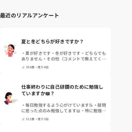
ります。
最近のリアルアンケート
夏と冬どちらが好きですか？
・
夏が好きです
・
冬が好きです
・
どちらでも
ありません
・
その他（コメントで教えてくだ
さい）
356
票・
残り4日
仕事終わりに自己研鑽のために勉強し
ていますか📖？
・
毎日勉強するよう心がけています📝
・
疑問
に思った点のみ勉強してます📖
・
特に勉強し
ていません
・
その他（コメントで教えてくだ
511
票・
残り3日
さい）