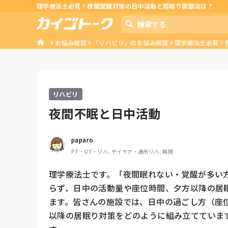
理学療法士必見！夜間覚醒対策の日中活動と居眠り調整法は？
お悩み相談
「リハビリ」のお悩み相談
理学療法士必見！
リハビリ
夜間不眠と日中活動
paparo
PT・OT・リハ, デイケア・通所リハ, 病院
理学療法士です。「夜間眠れない・覚醒が多い
らず、日中の活動量や座位時間、夕方以降の居
ます。皆さんの施設では、日中の過ごし方（座
以降の居眠り対策をどのように組み立てていま