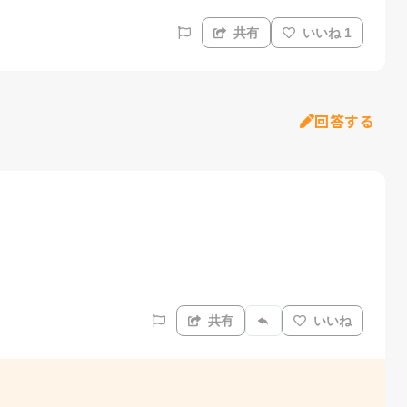
共有
いいね 1
回答する
共有
いいね