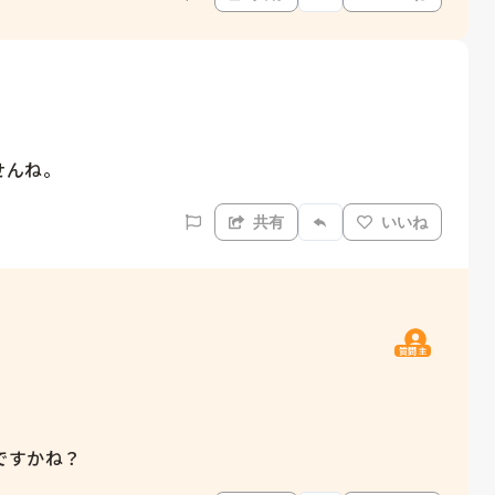
せんね。
共有
いいね
質問主
ですかね？