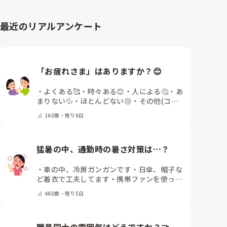
最近のリアルアンケート
「お疲れさま」はありますか？😊
・
よくある🥰
・
時々ある😊
・
人による🤔
・
あ
まりない💦
・
ほとんどない😢
・
その他(コメ
ントで教えてください)
160
票・
残り6日
猛暑の中、通勤時の暑さ対策は…？
・
車の中、冷房ガンガンです
・
日傘、帽子な
ど着衣で工夫してます
・
携帯ファンを使って
ます
・
保冷剤を持ち運んでいます
・
特に暑さ
460
票・
残り5日
対策はしていません
・
その他（コメントで教
えて下さい）
職員同士の雰囲気はどうですか？🤝