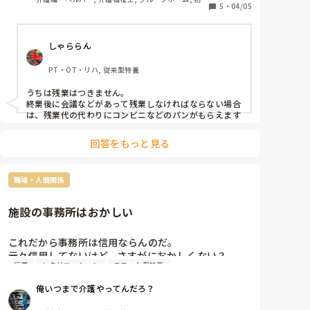
広報担当の仕事など、パソコン弄りが主体なんですけ
5
・
04/05
者研修, 実務者研修, 障害福祉関連, 障害者支援施設
ど。
しゃららん
PT・OT・リハ, 従来型特養
うちは残業はつきません。

終業後に会議などがあって残業しなければならない場合
は、残業代の代わりにコンビニなどのパンがもらえます
回答をもっと見る
職場・人間関係
施設の事務所はおかしい
これだから事務所は信用ならんのだ。

元々信用してないけど、さすがにおかしくない？

行事
レクリエーション
ユニット型特養
先月から花見レクとして、どのユニットの誰がいつい
俺いつまで介護やってんだろ？
つ花見レク参加で、事務所何名とユニット職員1名で
って書いてある用紙が全ユニットと事務所へ配布され