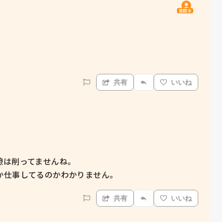
質問主
共有
いいね
は削ってませんね。

か仕事してるのかわかりません。
共有
いいね