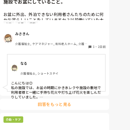
施設でお盆にしていること。
お盆に外出、外泊できない利用者さんたちのために何
かお盆らしいことをしていますか？以前働いていた大
お盆
食事
家族
きな施設では実際に住職さんを呼びご焼香できるよう
にそれ用のスペースを毎年設けていました。それ以外
みさきん
は、食事内容が変わる、家族が面会に来る…などでし
た。お盆まであと少しです。何かしていることがあれ
介護福祉士, ケアマネジャー, 有料老人ホーム, 介護老
ばぜひシェアよろしくお願いします。
1
・
2日前
人保健施設, グループホーム, 病院
なる
介護福祉士, ショートステイ
こんにちは😊

私の施設では、お盆の時期にかき氷レクや施設の敷地で
利用者様と一緒に手持ち花火や打ち上げ花火を楽しんだ
りしていました。

みさきんさんの住職さんを呼んでご焼香できる機会があ
回答をもっと見る
るのは利用者様にとっても良い経験にもなりますね！
介助・ケア