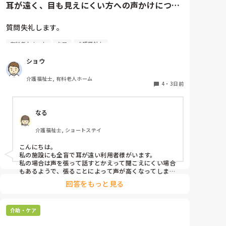
耳が遠く、目も見えにくい方への声かけについ
て相談です。
質問失礼します。

有料老人ホーム
ケア
介護福祉士
耳が遠く、目もあまり見えていない利用者様への声か
けについて質問です。

ショウ
現在、私は「大きな声で、ゆっくり耳元でお話しす
る」という方法で対応しています。

介護福祉士, 有料老人ホーム
聞き取れると安心していただける方なので何とか理解
4
・
3日前
してもらっているのですが、毎日のことなのでかなり
喉に負担がかかり、痛めてしまうことがあります。

なる
みなさんの職場で、このような方と関わる際に工夫し
介護福祉士, ショートステイ
ていることや、喉に負担をかけずに意思疎通ができる
良い方法などがあればぜひ教えていただきたいです。

こんにちは。

私の施設にも全盲で耳が遠い利用者様がいます。

よろしくお願いします。
私の場合は声を張って話すとかえって聞こえにくい場合
もあるようで、張ることによって声が高くなってしまい
聞こえにくいのだと思います。その為少しトーンを落と
回答をもっと見る
し話しかけるようにしています。

なかなか対応が難しいですよね💦
介助・ケア