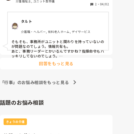
介護福祉士, ユニット型特養
てるわけなのに。

2
・
04/02
事務所「今日午後事務所2名しかいなくて面会対応も
タルト
あるからできません」

介護職・ヘルパー, 有料老人ホーム, デイサービス
って内線きてマジビックリ。

先月から決まってたことが遂行できないことが謎。日
そもそも、事務所がユニットと関わりを持っていないの
にちも決まってるのに配置人数が備わってないことも
が問題なのでしょう。情報共有も。

謎。やる気あるんかこいつらは。

あと、事務リーダーとかいるんですかね？指揮命令もハ
ッキリしてないのでしょう。

どこもそうですよね。

結局半日で帰る予定だった相談員が急遽残ってくれて
回答をもっと見る
午後花見レク実施することになった。

私は単発ワーカーですが、単発窓口が事務なのに事務か
ら言われた持ち場に行くと現場が単発の受け入れを知ら
えっと、午前中ヘルプ入れて回してて、激務でくそ忙
なかったり、職務内容を知らなくてあっちゃこっちゃた
「行事」のお悩み相談をもっと見る
しすぎてもうヘトヘトですけどね( ´-ω-)

らい回しで行かされたり…あるあるです。

私も腹立つわー笑
この施設10年以上経ってるわりに

話題のお悩み相談
こういうことあるのすごく謎。やるんだか、やらない
んだかどっちつかずでユニットに連絡来るの遅いし、
なんなら忙しい時間帯に内線来るし、腹立つわー笑
きょうの介護