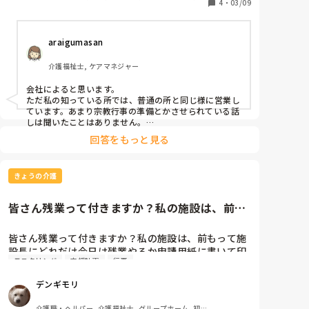
4
・
03/09
資格, 学生
araigumasan
介護福祉士, ケアマネジャー
会社によると思います。

ただ私の知っている所では、普通の所と同じ様に営業し
ています。あまり宗教行事の準備とかさせられている話
しは聞いたことはありません。

サービス残業とか聞いたこともありませんし、社福で組
回答をもっと見る
合がある所ならそういう事はさせてないと思います。
きょうの介護
皆さん残業って付きますか？私の施設は、前も
って施設長にどれだけ今日は残...
皆さん残業って付きますか？私の施設は、前もって施
設長にどれだけ今日は残業やるか申請用紙に書いて印
モニタリング
支援計画
行事
鑑押してもらってからやります。年間１３０時間が基
準らしいです。今年は残業頑張っちゃおうかなあと思
デンギモリ
ってます。残業といっても、パソコン入力とか書類作
成、今後の行事予定、モニタリング、支援計画作成、
介護職・ヘルパー, 介護福祉士, グループホーム, 初任