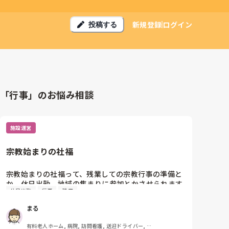
新規登録
ログイン
投稿する
「行事」のお悩み相談
施設運営
宗教始まりの社福
宗教始まりの社福って、残業しての宗教行事の準備と
か、休日出勤、地域の集まりに参加とかさせられます
休日出勤
行事
残業
か？

その場合サビ残、振り休とかありますか？

まる
強制でなくとも無言の圧とか馴れ合いとか、仕事の一
有料老人ホーム, 病院, 訪問看護, 送迎ドライバー, 無