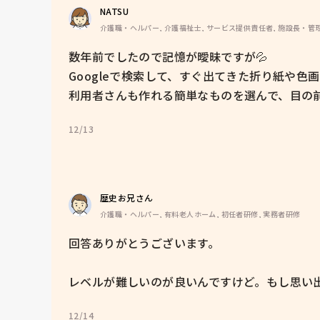
NATSU
介護職・ヘルパー, 介護福祉士, サービス提供責任者, 施設長・管理
数年前でしたので記憶が曖昧ですが💦

Googleで検索して、すぐ出てきた折り紙や色
利用者さんも作れる簡単なものを選んで、目の
12/13
歴史お兄さん
介護職・ヘルパー, 有料老人ホーム, 初任者研修, 実務者研修
回答ありがとうございます。

レベルが難しいのが良いんですけど。もし思い
12/14