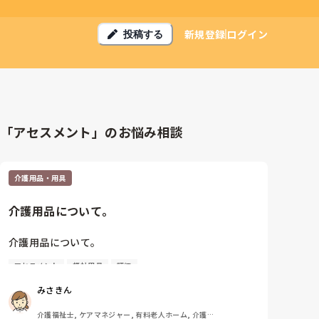
新規登録
ログイン
投稿する
「アセスメント」のお悩み相談
介護用品・用具
介護用品について。
介護用品について。

アセスメント
福祉用具
評価
利用者さんのADLの変化などに伴い、介護用品を検討
する場面ではどのスタッフが中心となり、アセスメン
みさきん
ト、評価、連絡などを行いますか？

介護福祉士, ケアマネジャー, 有料老人ホーム, 介護老