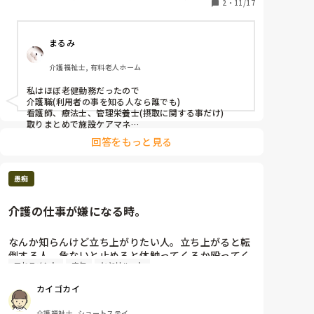
私の働いていた場所では主任、居室担当などでした。

2
・
11/17
人保健施設, グループホーム, 病院
よろしくお願いします。
まるみ
介護福祉士, 有料老人ホーム
私はほぼ老健勤務だったので

介護職(利用者の事を知る人なら誰でも)

看護師、療法士、管理栄養士(摂取に関する事だけ)

取りまとめで施設ケアマネ

でした。

回答をもっと見る
逆に主任や居担だから出ると言うのは無かったです。そ
う決めてしまうと自分の担当以外は適当に言ってしまっ
たり違う目で意見する事が出来なくなるからだったか
愚痴
な？
介護の仕事が嫌になる時。
なんか知らんけど立ち上がりたい人。立ち上がると転
倒する人。危ないと止めると体触ってくるか殴ってく
アセスメント
文句
ヒヤリハット
る人。

アセスメントしろって言われるけど、そういう問題な
カイゴカイ
んかね？

介護福祉士, ショートステイ