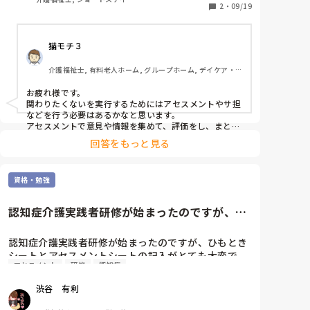
利用者さんが立ち上がって転倒するのは好きにしたら
2
・
09/19
いいけど、それによって注意を受けたり文句を言われ
るのは嫌だし、立ち上がるのを止めて利用者さんに触
猫モチ３
られるのも殴られるのも嫌なんだが。

介護福祉士, 有料老人ホーム, グループホーム, デイケア・
近くで話すだけでも手を伸ばしてくるからアセスメン
通所リハ, ユニット型特養
トも何も、あんまり関わりたくない。
お疲れ様です。

関わりたくないを実行するためにはアセスメントやサ担
などを行う必要はあるかなと思います。

アセスメントで意見や情報を集めて、評価をし、まとめ
た情報を元に家族などと担当者会議をします。そこでセ
回答をもっと見る
クハラや暴力があるので関わりを減らさなくてはいけな
いことやそれによって事故が起こる可能性は高まること
も説明していく必要はあるでしょう。

資格・勉強
それが困ると家族が言うなら他の施設を利用してもらえ
ばいいと思います。選ぶ権利はあるんですから。セクハ
ラや暴力に耐えて援助をしろって言ってくるならハラス
認知症介護実践者研修が始まったのですが、ひ
メント防止法に当たるので断る理由にもなりますし。
もときシートとアセスメントシ...
認知症介護実践者研修が始まったのですが、ひもとき
シートとアセスメントシートの記入がとても大変で
アセスメント
研修
認知症
す。

やはり全部埋めた方が良いのでしょうか？

渋谷　有利
特養で実習対象者が少ないのも悩みです。