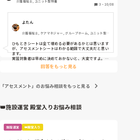
介護福祉士, ユニット型特養
3
・
10/08
よたん
介護福祉士, ケアマネジャー, グループホーム, ユニット型
特養
ひもときシートは全て埋める必要があるかとは思います
が、アセスメントシートはわかる範囲で大丈夫だと思い
ます。

実習対象者は早めに決めておかないと、大変ですよ。

頑張って下さい。
回答をもっと見る
「アセスメント」のお悩み相談をもっと見る
👑施設運営 殿堂入りお悩み相談
施設運営
👑殿堂入り