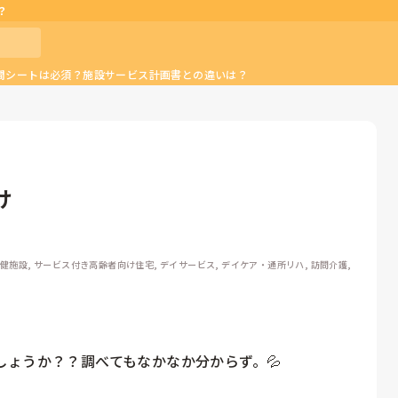
？
間シートは必須？施設サービス計画書との違いは？
け
健施設, サービス付き高齢者向け住宅, デイサービス, デイケア・通所リハ, 訪問介護, 
ょうか？？調べてもなかなか分からず。💦
