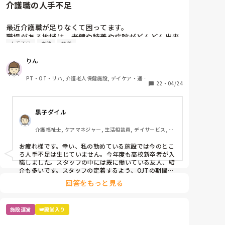
介護職の人手不足
最近介護職が足りなくて困ってます。

職場がある地域は、老健や特養や病院がどんどん出来
人手不足
老健
特養
ているため、飽和状態です。

新しく入職する介護職は、大体フィリピンとか海外の
りん
方が多くなって来ており、記録が出来ないことや言葉
遣いなどでトラブル続きです。

PT・OT・リハ, 介護老人保健施設, デイケア・通所
皆さんの職場はどうですか？

22
・
04/24
リハ
今後も人手不足がさらに深刻化していくと思います
が、何か対策などしていますか？
黒子ダイル
介護福祉士, ケアマネジャー, 生活相談員, デイサービス, ユ
ニット型特養
お疲れ様です。幸い、私の勤めている施設では今のとこ
ろ人手不足は生じていません。今年度も高校新卒者が入
職しました。スタッフの中には既に働いている友人、紹
介も多いです。スタッフの定着するよう、OJTの期間を
設けています。勤務時間に関しても、要望に応じて短く
回答をもっと見る
したり、休んだ場合、応援できるような工夫をしていま
す。
施設運営
👑殿堂入り