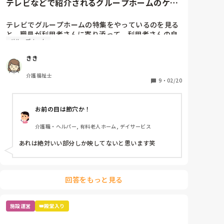
テレビなどで紹介されるグループホームのケア
について
テレビでグループホームの特集をやっているのを見る
と、職員が利用者さんに寄り添って、利用者さんの自
グループホーム
由にいろんなことやってもらうのをお手伝いして、本
当にいい感じなんですが、実際には、午前中は職員
きき
2〜3人で、全介助の方もおられるし、利用者さんは洗
濯物たたんだり調理もできないようになっておられ、
介護福祉士
ほぼ全て職員がやっていて職員は、休憩する時間ない
9
・
02/20
くらい雑務に追われて、利用者さんは座ってテレビ見
ているだけで一日終わっています。

お前の目は節穴か！
テレビで紹介されているグループホームも、同じ人員
配置と介護度だと思うのですが、なぜ、あんなに理想
介護職・ヘルパー, 有料老人ホーム, デイサービス
回答をもっと見る
施設運営
👑殿堂入り