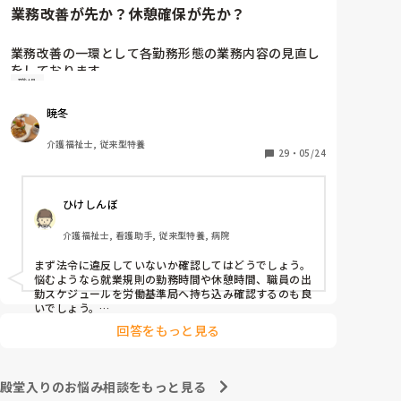
業務改善が先か？休憩確保が先か？
業務改善の一環として各勤務形態の業務内容の見直し
をしております。

職場
ただ、夜勤業務の見直しをする際に、上層部はより業
暁冬
務内容を充実させたいとの意向があり、業務追加を求
めてくるのに対して、現場職員は休憩が設定されてな
介護福祉士, 従来型特養
いのはおかしいからまずは休憩確保した上で業務改善
29
・
05/24
するのが筋だとの意見があり、対立しております。

ひけしんぼ
ちなみに三交代の夜勤です。明けが休みになる形態で
す。皆さんのところでは休憩時間が確保できておりま
介護福祉士, 看護助手, 従来型特養, 病院
すか？その上で業務改善に着手されておられますか？

まず法令に違反していないか確認してはどうでしょう。

ご意見お待ちしております。よろしくお願いします！
悩むようなら就業規則の勤務時間や休憩時間、職員の出
勤スケジュールを労働基準局へ持ち込み確認するのも良
いでしょう。

回答をもっと見る
また、求職者がもとめるのは休憩か業務の充実のどちら
でしょう？

どちらをアピールすれば人材確保につながるのか…
殿堂入りのお悩み相談をもっと見る