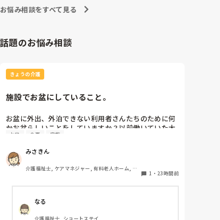
お悩み相談をすべて見る
話題のお悩み相談
きょうの介護
施設でお盆にしていること。
お盆に外出、外泊できない利用者さんたちのために何
かお盆らしいことをしていますか？以前働いていた大
お盆
食事
家族
きな施設では実際に住職さんを呼びご焼香できるよう
にそれ用のスペースを毎年設けていました。それ以外
みさきん
は、食事内容が変わる、家族が面会に来る…などでし
た。お盆まであと少しです。何かしていることがあれ
介護福祉士, ケアマネジャー, 有料老人ホーム, 介
ばぜひシェアよろしくお願いします。
1
・
23時間前
護老人保健施設, グループホーム, 病院
なる
介護福祉士, ショートステイ