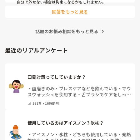
自分で外せない場合は拘束になるかもしれません。
回答をもっと見る
話題のお悩み相談をもっと見る
最近のリアルアンケート
口臭対策ってしていますか？
・
歯磨きのみ
・
ブレスケアなどを飲んでいる
・
マウ
スウォッシュを使用する
・
舌ブラシでケアをしっか
りする
・
フリスクをかじる
・
自分の口臭は気にして
393
票・
16時間前
いない
・
その他（コメントで教えてください）
使用しているのはアイスノン？氷枕？
・
アイスノン
・
氷枕
・
どちらも使用している
・
発熱