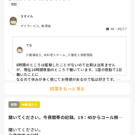
夜勤
スマイル
デイサービス, 無資格
68
・
09/27
てら
介護福祉士, 有料老人ホーム, 介護老人保健施設
8時間のところは経験したことがないので比較は出来ません
が、現在16時間夜勤のところで働いています。1度の夜勤で2日
働いたことに

なるので休みが多く感じてお得感があるので私は好きです。

回答をもっと見る
きついのはきついですが、1時間仮眠ができるのでなんとかや
れてます。
夜勤
👑殿堂入り
聞いてください。今夜間帯の記録。19：45からコール頻
回。オムツ外し始...
聞いてください。
