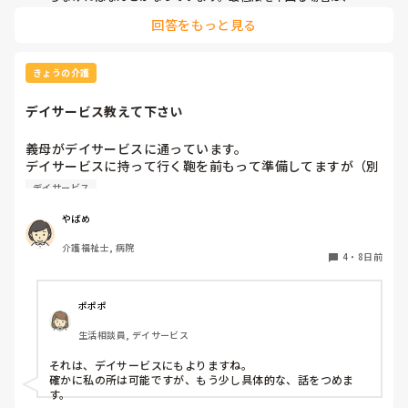
みの人に出てもらうか、他部署にフォローを依頼しています。

回答をもっと見る
GHの夜勤の場合は、学生バイト→準職員→正職員の優先順位
で代役を探しています。

うちは学生が多い町なので、誰かしら学生が出てくれることが
多いです。
きょうの介護
デイサービス教えて下さい
義母がデイサービスに通っています。

デイサービスに持って行く鞄を前もって準備してますが（別
居なので）、義母が鞄の中を触ってしまいます。デイサービ
デイサービス
スの送迎時に必要物品（タオルや肌着）が入ってるか持って
行く前に最終確認してもらう事って可能ですか？

やばめ
忙しいのに、そんな事を頼むのはどうなのか⋯と思いまし
介護福祉士, 病院
て、教えて下さい
4
・
8日前
ポポポ
生活相談員, デイサービス
それは、デイサービスにもよりますね。

確かに私の所は可能ですが、もう少し具体的な、話をつめま
す。
