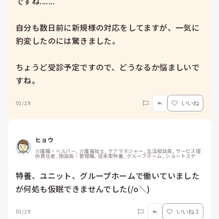
ですね.......

自分も数日前に新規様の対応をしてますが、一気に
豹変したのには驚きました。

ちょうど受診予定ですので、どうなるか悩ましいで
すね。
01/29
いいね
ヒョウ
介護職・ヘルパー, 介護福祉士, ケアマネジャー, 生活相談員, サービス提
供責任者, 施設長・管理職, 従来型特養, グループホーム, ショートステイ, 
初任者研修, ユニット型特養, 居宅ケアマネ
特養、ユニット、グループホームで働いていました
が何処も仮眠できませんでした(/o＼)
01/29
いいね 1