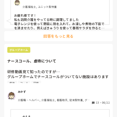
介護福祉士, ユニット型特養
また、時短のコツや工夫などあれば教えていただきたいで
す。
お疲れ様です！

私も訪問介護をやってる時に調理してました

電子レンジを使って野菜に熱を入れて、お浸しや煮物の下茹で
を済ませたり、例えばきゅうりを使って春雨サラダを作るとき
はついでに浅漬けも作ってました。

回答をもっと見る
短時間なので同じ野菜、肉、魚を使って味付けだけ変える等し
てました！

ちなみに次に訪問する時は前回と違う野菜等を使うように気を
付けてました！
グループホーム
ナースコール、虐待について
研修動画見て知ったのですが…

グループホームでナースコールがついてない施設はあります
でしょうか？

虐待
コール
研修
ナースコールがついてないと虐待になると研修で習ったので
すが…。
みかず
介護職・ヘルパー, 介護福祉士, 看護助手, 従来型特養, グル
13
・
06/22
ープホーム, ショートステイ, デイサービス, 病院
のえる