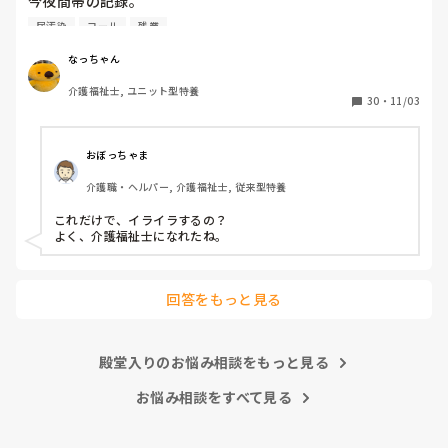
今夜間帯の記録。

19：45からコール頻回。オムツ外し始まる。21時ズボン脱
尿汚染
コール
残業
ぐ。足が痒いとの訴えにワセリン塗布。22:40ズボン脱いで
るオムツ外し。23:30オムツカバー顔の横。パットは手す
なっちゃん
り。ズボンは履いている。リネンは尿汚染。パジャマはビシ
介護福祉士, ユニット型特養
ョビショ。リネン、パジャマ更衣、オムツ新しいのをする。
30
・
11/03
眠れない様子なので、リビングで見守り。1時トイレに行く
と、排尿し、オムツ当て直し。臥床させる。

もううんざり。明日は残業頼まれているからホントやめてほ
おぼっちゃま
しい。これ打ってたら、イライラ少し解消しました。ありが
介護職・ヘルパー, 介護福祉士, 従来型特養
とうございました😊
これだけで、イライラするの？

よく、介護福祉士になれたね。
回答をもっと見る
殿堂入りのお悩み相談をもっと見る
お悩み相談をすべて見る