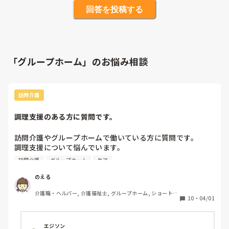
回答を投稿する
「グループホーム」のお悩み相談
訪問介護
調理支援のある方に質問です。
訪問介護やグループホームで働いている方に質問です。

調理支援について悩んでいます。

訪問介護
グループホーム
ケア
私は支援先で、魚を焼いたり味噌汁を作ったり、メインの他
におひたしなどの作り置きを作ることがあるのですが、限ら
のえる
れた時間の中で進める必要があり、利用者さんとお話ししな
介護職・ヘルパー, 介護福祉士, グループホーム, ショートス
がら行うことも多く、いつもあたふたしてしまいます。

10
・
04/01
テイ, デイサービス, デイケア・通所リハ, 訪問介護, 小規模
多機能型居宅介護
できるだけスムーズに進めたいと思っているのですが、みな
さんはどんな料理を“ぱぱっと”作っていますか？

エジソン