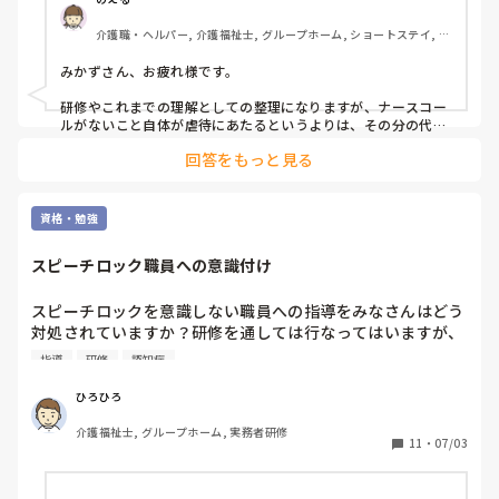
介護職・ヘルパー, 介護福祉士, グループホーム, ショートステイ, デ
イサービス, デイケア・通所リハ, 訪問介護, 小規模多機能型居宅介
護
みかずさん、お疲れ様です。

研修やこれまでの理解としての整理になりますが、ナースコー
ルがないこと自体が虐待にあたるというよりは、その分の代替
として巡回や見守り体制がきちんと整っているかどうかが重要
回答をもっと見る
なのかなと理解しています。

実際に、グループホームなどではナースコールが設置されてい
ない施設もあると聞いたことがあり、その場合は職員の定期巡
資格・勉強
回や日中・夜間の見守りなどで安全を確保している形になるの
かなと思います。

スピーチロック職員への意識付け
ナースコールがある場合はすぐに呼べる手段がありますが、な
い場合はその分、職員の関わりや巡回で補っていく必要がある
スピーチロックを意識しない職員への指導をみなさんはどう
ため、そのバランスが取れていないと転倒や急変などのリスク
対処されていますか？研修を通しては行なってはいますが、
につながるのかなと感じました。

なかなか響きません。皆様の施設で行なわれていること何で
指導
研修
認知症
もいいですのでよろしくお願いします。
虐待というよりは、そういった安全配慮や対応体制が不十分な
状態が問題になるということなのかなと、自分なりに理解して
ひろひろ
います。
介護福祉士, グループホーム, 実務者研修
11
・
07/03