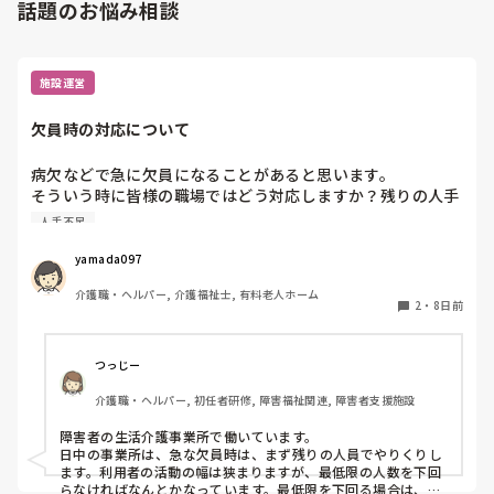
話題のお悩み相談
施設運営
欠員時の対応について
病欠などで急に欠員になることがあると思います。

そういう時に皆様の職場ではどう対応しますか？残りの人手
でやりくりするか、休みの人に出てもらうかになると思いま
人手不足
すが。夜勤休まれた時はどちらの対応も大変ですよね。うち
の夜勤欠の場合は休みの人に休出の許可もらうまで残りのメ
yamada097
ンバーで23時くらいまで残ってもらうとかでした。
介護職・ヘルパー, 介護福祉士, 有料老人ホーム
2
・
8日前
つっじー
介護職・ヘルパー, 初任者研修, 障害福祉関連, 障害者支援施設
障害者の生活介護事業所で働いています。

日中の事業所は、急な欠員時は、まず残りの人員でやりくりし
ます。利用者の活動の幅は狭まりますが、最低限の人数を下回
らなければなんとかなっています。最低限を下回る場合は、休