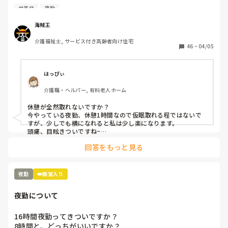
いです(--;)

サ高住
夜勤
皆さんの施設では夜勤は休憩ありますか？？
海賊王
介護福祉士, サービス付き高齢者向け住宅
46
・
04/05
はっぴぃ
介護職・ヘルパー, 有料老人ホーム
休憩が全然取れないですか？

今やっている夜勤、休憩1時間なので仮眠取れる程ではないで
すが、少しでも横になれると私は少し楽になります。

頭痛、目眩きついですね~

頭痛防止に水分多目に摂り、血の巡りが良くなる健康食品飲み
回答をもっと見る
ながらやってます。

明け方にパクッと食べれる軽食があると私は少し楽になりま
す。
夜勤
👑殿堂入り
夜勤について
16時間夜勤ってきついですか？

8時間と、どっちがいいですか？