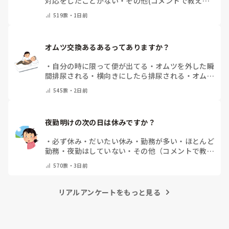
対応をしたことがない
・
その他(コメントで教えて
ください)
519
票・
1日前
オムツ交換あるあるってありますか？
・
自分の時に限って便が出てる
・
オムツを外した瞬
間排尿される
・
横向きにしたら排尿される
・
オムツ
のテープがよくちぎれている
・
パットにたっぷり収
545
票・
2日前
まっていると快感
・
その他（コメントで教えてくだ
さい）
夜勤明けの次の日は休みですか？
・
必ず休み
・
だいたい休み
・
勤務が多い
・
ほとんど
勤務
・
夜勤はしていない
・
その他（コメントで教え
てください）
570
票・
3日前
リアルアンケートをもっと見る