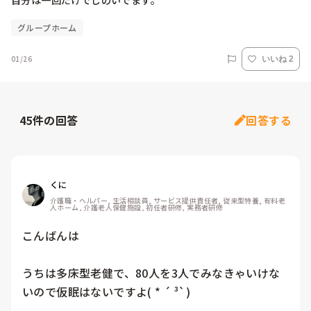
自分は一回だけでしのいでます。
グループホーム
01/26
いいね 2
45
件の回答
回答する
くに
介護職・ヘルパー, 生活相談員, サービス提供責任者, 従来型特養, 有料老
人ホーム, 介護老人保健施設, 初任者研修, 実務者研修
こんばんは

うちは多床型老健で、80人を3人でみなきゃいけな
いので仮眠はないですよ( * ´ ³`)