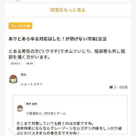
その、見て欲しい物が、例えば衣類、自宅の鍵、薬、等多数に
回答をもっと見る
なれば、次の人を待たせているので、困ります。ケアマネに、
訪問お願いして！！って思いますね。

送迎も決まりがあって、○○時～施設に戻る時間を○○時ま
きょうの介護
で！！と決まってます。下手すると、同乗者の全員の利用報酬
を1時間取れない、なんて事になりますから。そうなると、そ
ありとあらゆる対応はした！が防げない汚染(泣泣
のケアマネにも報告、家族にも報告で正直めんどくさい事にな
ります。←まぁ、多少はそうならない様にコースは組まれてま
すが。

とある男性の方(リウマチ)でオムツいじり、陰部巻も外し陰
部を搔く方がいます。

パッと見て、パッと確認できる、程度なら見ます。

特に夜間帯が多くよく尿汚染し布団、衣類、ラバー全て交換
尿汚染
職場
しています。

で！！無い！！ってなった時に、具体的にどうするの？が必要
になりますよね。

ミトンはできません。

のん
両手の甲に皮下出血があり皮膚がものすごく弱いです。

一緒に家を探すは、流石に無理です。無いことを報告して、ス
ショートステイ
色々試しました。

2
・
8日前
ルーするか、持ってきてもらう。位じゃないかな？無かった時
おむつカバーをしても弄る、バスタオルを巻いても弄る

にどうして欲しいんですか？が疑問として残ります。

介護服を試そうと意見がありましたが伸びない素材しかない
そうなる可能性が高いのであれば、一式ここに置いてますの
ので服を着てる最中に剥離の恐れで出来ないです。

ike yan
で、取っていって下さい。と言われる方が助かります。例え
何をしてもいじります。

ば、義母が届かない靴棚の上とか、裏の倉庫とか？

介護福祉士, 有料老人ホーム
対処法はもうないでしょうか？
予備置いてる。でも良いかも知れませんが。

そこまで対策していても続くのは大変ですね。

利用者の家に予定外の５分滞在しただけで、後ろの迎えに行く
身体拘束にならならグレーゾーンならズボンの紐をしっかり結
ぶとかバスタオルの巻き方ですかね！
