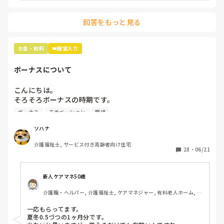
でますが💦

回答をもっと見る
物価高だから、もうちょっと給料あげて欲しい気持ちはあり
ます😢

お金・給料
👑殿堂入り
ちなみに施設形態は看護小規模多機能型居宅介護です！
ボーナスについて
こんにちは。

そろそろボーナスの時期です。

ボーナスが無い所で働いているのですが、みんなはどのくら
ボーナス
モチベーション
職場
い貰えるのでしょうか？

無いところは少ないのでしょうか？
ソハナ
介護福祉士, サービス付き高齢者向け住宅
28
・
06/21
新人ケアマネ50歳
介護職・ヘルパー, 介護福祉士, ケアマネジャー, 有料老人ホーム, 小
規模多機能型居宅介護
一応もらってます。

夏冬0.5づつの1ヶ月分です。
