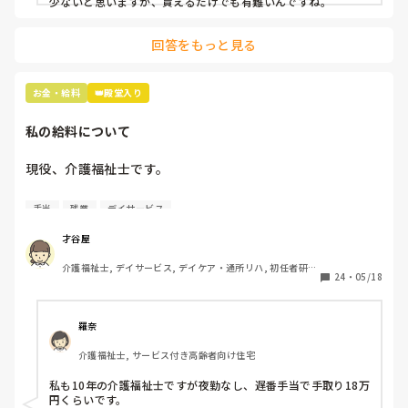
少ないと思いますが、貰えるだけでも有難いんですね。
回答をもっと見る
お金・給料
👑殿堂入り
私の給料について
現役、介護福祉士です。

男性、大卒、介護業界9年目です。

手当
残業
デイサービス
さて、本題です。

才谷屋
介護福祉士, デイサービス, デイケア・通所リハ, 初任者研
基本給は14万円、宿直手当てが3000円で

24
・
05/18
修, 実務者研修
週1回程度宿直勤務があります。

介護福祉士の資格手当はありません。

羅奈
かなりの薄給だと感じます。

介護福祉士, サービス付き高齢者向け住宅
宿直手当てがあってなんとか手取り

10万円いくかいかないかです。

私も10年の介護福祉士ですが夜勤なし、遅番手当で手取り18万
円くらいです。
