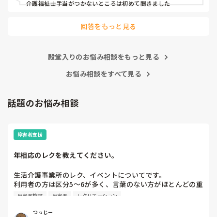
田舎の社会福祉法人ですが

介護福祉士手当がつかないところは初めて聞きました
介護業界ではこれくらいですか？

回答をもっと見る
あたりまえの様に前残業・残業手当ては

ありません。全てサービス残業です。

あまりにも酷いと感じています。

殿堂入りのお悩み相談をもっと見る
お悩み相談をすべて見る
皆さんのご意見を頂ければと思います。
話題のお悩み相談
障害者支援
年相応のレクを教えてください。
生活介護事業所のレク、イベントについてです。

利用者の方は区分5〜6が多く、言葉のない方がほとんどの重
度〜最重度の方々です。

障害者施設
障害者
レクリエーション
レクやイベントを企画する際、どうしても子どもっぽいイベ
ントになりがちです。

つっじー