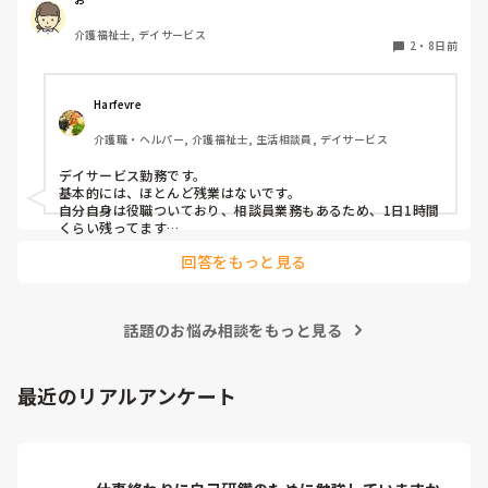
そこに、こだわり持てば、迷走するでしょうね。　大人っぽい
にこだわるのは、第3者であって、当事者は、そこにこだわり
介護福祉士, デイサービス
持ってる人、何人いてるのかな？私も、同じ悩み持ってました
2
・
8日前
が、最終結果は、多少子供っぽくても。楽しかったら良いじゃ
ん。が、私の行き着いた結果です。

Harfevre
それ見て言うのは、客観的に見てる、第3者か、主宰する側の
意見や印象の問題であって、当事者はそこにこだわる？？
介護職・ヘルパー, 介護福祉士, 生活相談員, デイサービス
デイサービス勤務です。

基本的には、ほとんど残業はないです。

自分自身は役職ついており、相談員業務もあるため、1日1時間
くらい残ってます…
回答をもっと見る
話題のお悩み相談をもっと見る
最近のリアルアンケート