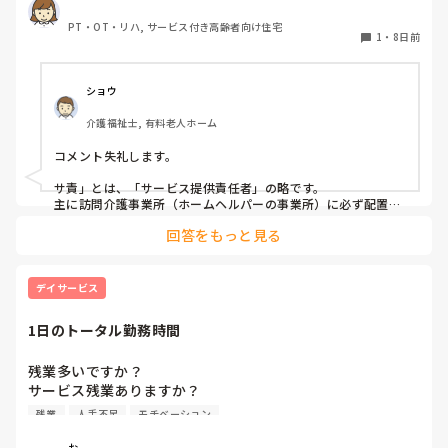
なのが、大人ですよね？

PT・OT・リハ, サービス付き高齢者向け住宅
1
・
8日前
じゃあ！！逆に、最近の大人って何してる？ゲーム？漫画？プ
ラモデル、ハロウィンの仮想？ファミレス？でご飯、等々！！
遊ぶ大人めっちゃ多いよね？

ショウ
90代なら、大人がやる事ではない！！と言う概念かな？大人の
食べに行くのは、カウンターの寿司屋？フレンチ？

介護福祉士, 有料老人ホーム
そんなの考えたら、大人っぽいイベントって？本当に何？

コメント失礼します。

　ご飯食べる、プレゼントあげたり、もらったり。

後は、良くて旅行？位なものでしょ？

サ責」とは、「サービス提供責任者」の略です。

主に訪問介護事業所（ホームヘルパーの事業所）に必ず配置さ
なら、多少子供っぽいのかも知れないけど、楽しい！！って思
れている現場の責任者・リーダーのような立場の方を指しま
わせる事に、振り切ってしまえば？、と思います。

回答をもっと見る
す。

本当に大人っぽいは、｢何もやらない｣だろうと思います。大学
サービス付き高齢者向け住宅だと聞く機会が多いかもしれませ
生にひな祭り、端午の節句やろうぜ！！って、ならないよね？
んね。

デイサービス
やるとしたら、子供、高齢者施設位じゃない？？

施設で働いていると管理者になるので自分の施設では馴染みの
薄い役職ではありますが、勉強する時に覚えたのでそこまで詳
はしゃいでる時点で、子供っぽいって、思いません？

1日のトータル勤務時間
しく説明出来ず、すみません。お役に立てたら幸いです。
子供っぽいは、こだわらなくて良いかも、楽しいが優先事項だ
残業多いですか？

と思います。

サービス残業ありますか？

大人っぽいにこだわり持ち過ぎて、楽しく無いならやらなくて
残業
人手不足
モチベーション
良いかも！！位に思います。

仕事前後のサービス残業含めると

1日に何時間くらい働いていますか？

お