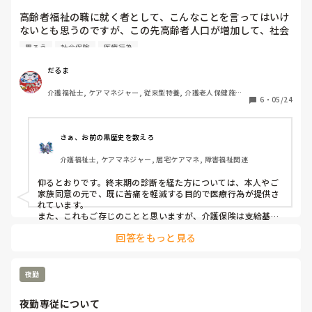
高齢者福祉の職に就く者として、こんなことを言ってはいけ
ないとも思うのですが、この先高齢者人口が増加して、社会
の担い手が少なくなり、社会保険料の負担も増えていくなか
胃ろう
社会保険
医療行為
において、医療や介護のリソースを、どこまで回復の見込み
のない終末期の高齢者に割くべきか議論すべきときではない
だるま
かと思うのです。

介護福祉士, ケアマネジャー, 従来型特養, 介護老人保健施設, 
6
・
05/24
ユニット型特養
もうすぐ100歳にもなる方に、精密検査をして手術をのぞむ
ご家族もいますが、もうすでにほとんど口から食べられなく
なっているのに、そこまでして寿命がいくぶん延びたとし
さぁ、お前の黒歴史を数えろ
て、なんになるのか？ご家族の自己満足のために、ご本人の
介護福祉士, ケアマネジャー, 居宅ケアマネ, 障害福祉関連
苦痛と莫大な医療費を費やしていいものなのか？と疑問に思
います。

仰るとおりです。終末期の診断を経た方については、本人やご
家族同意の元で、既に苦痛を軽減する目的で医療行為が提供さ
介護に関しても、気分で食べたくないのではなく機能的に食
れています。

べられなくなっている方に、誤嚥のリスクに怯えながら「あ
また、これもご存じのことと思いますが、介護保険は支給基準
限度額の設定により、すでに「介護が保険給付できるのはここ
と一口、もう一口…」と長い時間をかけて食事介助するの
回答をもっと見る
まで」と明確に線引きされています。

も、どうなのか？と思います。

普段から社会補償費の無駄だと思いながらお仕事なさっている
「年寄りは見殺しにしてもいいのか！」と叱られそうです
のですね。さぞお辛いでしょう。心中お察しします。

夜勤
が、ご本人の意思も確認できない状態でとりあえず胃ろうや
さて、こちらは憲法第25条を廃止すべきというご主張ですね？
点滴で命を延ばすことは、かえって人間としての尊厳をそこ
一部の人に「生きること」に拘る権利を与えるべきではないと
夜勤専従について
仰っているわけですね。

なっているようにも思えるのです。やはりどこかで、回復の