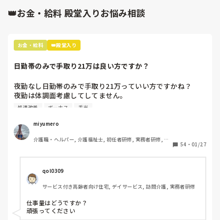
👑お金・給料 殿堂入りお悩み相談
お金・給料
👑殿堂入り
日勤帯のみで手取り21万は良い方ですか？
夜勤なし日勤帯のみで手取り21万っていい方ですかね？

夜勤は体調面考慮してしてません。

処遇改善
ボーナス
手当
内訳は

基本給 18万

miyumero
資格手当 3万

介護職・ヘルパー, 介護福祉士, 初任者研修, 実務者研修, 小
住宅手当 1万(持ち家の方も)

54
・
01/27
規模多機能型居宅介護
処遇改善一律 3万

交通費です。

qol0309
ボーナスは去年9月にスタートしたばかりの職場だから、次
サービス付き高齢者向け住宅, デイサービス, 訪問介護, 実務者研修
の夏のボーナスまでわかりません。

夏冬とでるそうです。

仕事量はどうですか？

頑張ってください
16年介護の仕事してきて、やっと20万超えたー！って喜ん