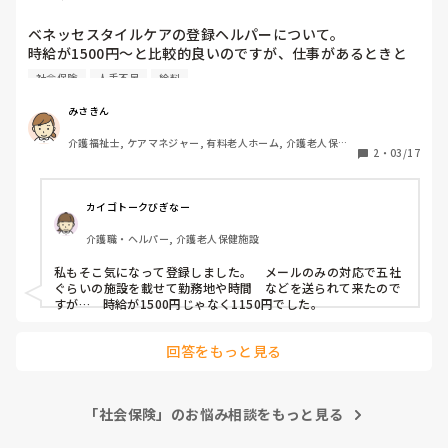
の文化的な生活を奪うことになるので、憲法第25条が邪魔にな
ります。改憲が必要になりますね。
ベネッセスタイルケアの登録ヘルパーについて。

時給が1500円〜と比較的良いのですが、仕事があるときと
ない時がありますか？

社会保険
人手不足
給料
社会保険も完備とありますが、1週間20時間以上働いている
方いますか？
みさきん
介護福祉士, ケアマネジャー, 有料老人ホーム, 介護老人保健
2
・
03/17
施設, グループホーム, 病院
カイゴトークびぎなー
介護職・ヘルパー, 介護老人保健施設
私もそこ気になって登録しました。　メールのみの対応で五社
ぐらいの施設を載せて勤務地や時間　などを送られて来たので
すが…　時給が1500円じゃなく1150円でした。　
回答をもっと見る
「社会保険」のお悩み相談をもっと見る