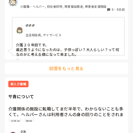
みなさん30代なので、年相応で、なおかつ本人たちが楽しめ
介護職・ヘルパー, 初任者研修, 障害福祉関連, 障害者支援施設
る企画のアイデアはないでしょうか？
6
・
8日前
ポポポ
生活相談員, デイサービス
介護２０年目です。

最近思うようになったのは、子供っぽい？大人らしい？って何
なのかと考える様になって来ました。

自分に置き換えて考えてみましょう。

回答をもっと見る
例えば運動会、大人になってやります？

敬老会、おばあちゃん？　又は、両親にするとしたら、孫つれ
新人介護職
て実家に行って、ご飯、プレゼント？外食と言う所ですかね？

サ責について
クリスマスもにたような、感じ？

そもそも、大人になって、イベントってやるのかな？端午の節
介護関係の施設に転職してまだ半年で、わからないことも多
句、お雛様、やる？　やったとして、食事、プレゼント位なも
くて。ヘルパーさんは利用者さんの身の回りのことをされま
のでしょ？

すが、その中にサ責という方がいらっしゃいます。サ責とは
サ高住
施設
何の略なのでしょうか？そひてどんな仕事をするのでしょう
って、考えたら、施設での○○イベントは、実際子供がやる事
かもしれないですよね？逆に孫や、子供にやってあげる側！！
か？
さお