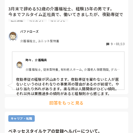
見込みのない方への医療行為はここまでですよ、介護ができ
100歳だから、末期ガンでなにをしても助からないから、どう
3月末で辞める52歳の介護福祉士、経験15年の男です。

ることはここまでですよ、と線引きをしないかぎり、お互い
せ食べられないからという理由で支援を打ち切ることが適切だ
今までフルタイム正社員で、働いてきましたが、夜勤専従で
が苦しくなっていく一方なのではないでしょうか。

とお思いなのでしょうか？それはネグレクトと言います。介護
アルバイトパートで、掛け持ちするなり働いてみようかな?
サービス提供を拒否していることになります。高齢なんだから
社会保険
フルタイム
アルバイト
と思うようになりました。

という理由で医療を提供しないというのは、早く死ねって言っ
終末期を迎えられた方には、医療も介護も、苦痛を軽減する
てるわけです。見殺しではありません。殺人教唆であり、自殺
理由は、歯科で、虫歯、歯周病になり、予約制で、ほっとけ
目的にしぼっていくべきと、私は考えます。
バファローズ
幇助であり、殺人です。

ない状態です。家賃、光熱費、物価高と、生活もあり。

そうすると、重度心身障害者医療制度や、指定難病の医療費助
介護福祉士, ユニット型特養
特別養護老人ホーム、老人保健施設、グループホ―厶。

9
・
03/13
成制度もいらないということになりますか？どうせ治らないん
今の住宅型有料6ヶ月の経験あります。

ですからね。

あなたの主張を認めてしまえば、高齢者であること、不治の病
と戦っていることすらスティグマになってしまいます。生きて
面接で、夜勤専従で、雇ってくれるかな?と思ってますが。

時々、介護職員
いるだけで社会的な悪とレッテルを貼ることにもなるのです。

夜勤専従で働いてる方、どんな感じか教えて下さい。

介護福祉士, 従来型特養, 有料老人ホーム, 介護老人保健施設, グルー
月10回ぐらい、社会保険必須です。
看取りケアに関しても、「終末期だから何もしないと言われて
プホーム, ユニット型特養, 小規模多機能型居宅介護
親は苦しみながら死んでいった。死ぬ間際まで苦しまなければ
夜勤専従の経験が沢山あります。夜勤専従を雇わないと人が居
ならないのか。眠るように静かに逝けるようにするのも医療で
ないというのはそれなりの事業所の理由があるのが前提で。や
はないのか」と考える人も多いです。それもまた、余生のQOL
はり当たり外れがあります。楽な所は人間関係がひどい傾向。
を高める、生きる権利なのです。

それ以外は業務過多の傾向があると経験則から感じます。
少しでも長く生きることを選ぶのも、余命を受け入れて何もし
回答をもっと見る
ないことを選択するのも、選ぶ権利は本人にあります。たとえ
法定後見人でも医療後見が出来ないのは、他人には命の選択を
する権利がないからです。本人の意志が確認できないから、支
キャリア・転職
援者の判断で終わらせていいことにはなりません。それをうた
っているのが日本国憲法第25条です。単に年齢や心身状況によ
って給付制限を厳しくするということは生存権や必要最低限度
ベネッセスタイルケアの登録ヘルパーについて。