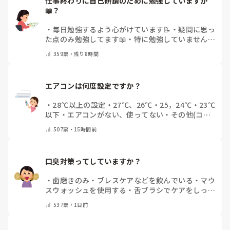
仕事終わりに自己研鑽のために勉強していますか
📖？
・
毎日勉強するよう心がけています📝
・
疑問に思っ
た点のみ勉強してます📖
・
特に勉強していません
・
その他（コメントで教えてください）
359
票・
残り8時間
エアコンは何度設定ですか？
・
28℃以上の設定
・
27℃、26℃
・
25，24℃
・
23℃
以下
・
エアコンがない、使ってない
・
その他(コメ
ントで教えてください)
507
票・
15時間前
口臭対策ってしていますか？
・
歯磨きのみ
・
ブレスケアなどを飲んでいる
・
マウ
スウォッシュを使用する
・
舌ブラシでケアをしっか
りする
・
フリスクをかじる
・
自分の口臭は気にして
537
票・
1日前
いない
・
その他（コメントで教えてください）